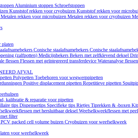
istoppen
Aluminium stoppen
Schroefstoppen
uizen
Kunststof rekken voor cryobuizen
Kunststof rekken voor microb
n
Metalen rekken voor microbuizen
Metalen rekken voor cryobuizen
Me
rs
 platen
taalafnamebekers
Conische staalafnamebekers
Conische staalafnamebek
opening (zalfpotten)
Medicijnbekers
Bekers met zelfklevend deksel
Dri
le flessen
Flessen met geïntegreerd transferdevice
Wateranalyse flesse
NEERD AFVAL
ipetten
Polypetten
Toebehoren voor wegwerppipetten
erdunningen
Positive displacement pipetten
Repetitieve pipetten
Spuitpi
teerhulpen
, kalibratie & reparatie voor pipetten
llaire tips
Dispensertips
Specifieke tips
Rietjes
Tiprekken & -boxen
Kit
selkweekflessen met hersluitbaar deksel
Weefselkweekflessen met peel-
met filter
k
PCV packed cell volume buizen
Cryobuizen voor weefselkweek
laten voor weefselkweek