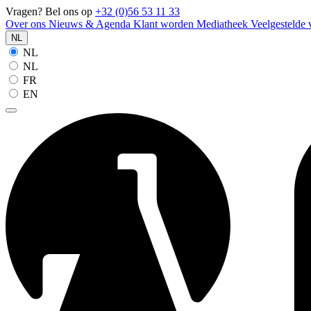
Vragen? Bel ons op
+32 (0)56 53 11 33
Over ons
Nieuws & Agenda
Klant worden
Mediatheek
Veelgestelde
NL
NL
NL
FR
EN