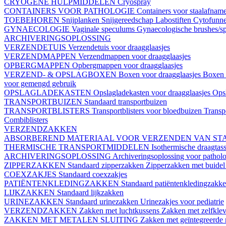
CRYOGENE HULPMIDDELEN
Cryospray
CONTAINERS VOOR PATHOLOGIE
Containers voor staalafnam
TOEBEHOREN
Snijplanken
Snijgereedschap
Labostiften
Cytofunn
GYNAECOLOGIE
Vaginale speculums
Gynaecologische brushes/sp
ARCHIVERINGSOPLOSSING
VERZENDETUIS
Verzendetuis voor draagglaasjes
VERZENDMAPPEN
Verzendmappen voor draagglaasjes
OPBERGMAPPEN
Opbergmappen voor draagglaasjes
VERZEND- & OPSLAGBOXEN
Boxen voor draagglaasjes
Boxen 
voor gemengd gebruik
OPSLAGLADEKASTEN
Opslagladekasten voor draagglaasjes
Opsl
TRANSPORTBUIZEN
Standaard transportbuizen
TRANSPORTBLISTERS
Transportblisters voor bloedbuizen
Transp
Combiblisters
VERZENDZAKKEN
ABSORBEREND MATERIAAL VOOR VERZENDEN VAN ST
THERMISCHE TRANSPORTMIDDELEN
Isothermische draagtas
ARCHIVERINGSOPLOSSING
Archiveringsoplossing voor patholo
ZIPPERZAKKEN
Standaard zipperzakken
Zipperzakken met buide
COEXZAKJES
Standaard coexzakjes
PATIËNTENKLEDINGZAKKEN
Standaard patiëntenkledingzakk
LIJKZAKKEN
Standaard lijkzakken
URINEZAKKEN
Standaard urinezakken
Urinezakjes voor pediatrie
VERZENDZAKKEN
Zakken met luchtkussens
Zakken met zelfklev
ZAKKEN MET METALEN SLUITING
Zakken met geïntegreerde