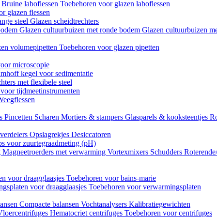
n
Bruine laboflessen
Toebehoren voor glazen laboflessen
r glazen flessen
ange steel
Glazen scheidtrechters
 bodem
Glazen cultuurbuizen met ronde bodem
Glazen cultuurbuizen me
zen volumepipetten
Toebehoren voor glazen pipetten
oor microscopie
Imhoff kegel voor sedimentatie
hters met flexibele steel
 voor tijdmeetinstrumenten
Weegflessen
es
Pincetten
Scharen
Mortiers & stampers
Glasparels & kooksteentjes
Ro
verdelers
Opslagrekjes
Desiccatoren
ips voor zuurtegraadmeting (pH)
g
Magneetroerders met verwarming
Vortexmixers
Schudders
Roterende
n voor draagglaasjes
Toebehoren voor bains-marie
gsplaten voor draagglaasjes
Toebehoren voor verwarmingsplaten
lansen
Compacte balansen
Vochtanalysers
Kalibratiegewichten
Vloercentrifuges
Hematocriet centrifuges
Toebehoren voor centrifuges