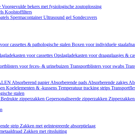
e
Voorgevulde bekers met fysiologische zoutoplossing
els
Koolstoffilters
atels
Spermacontainer
Ultrasound gel
Sondecovers
voor cassettes & pathologische stalen
Boxen voor individuele staalaf
agladekasten voor cassettes
Opslagladekasten voor draagglaasjes & ca
ortblisters voor feces- & urinebuizen
Transportblisters voor swabs
Trans
ALEN
Absorberend papier
Absorberende pads
Absorberende zakjes
Ab
sen
Koelelementen & -kussens
Temperatuur tracking strips
Transportfle
gische stalen
l
Bedrukte zipperzakken
Gepersonaliseerde zipperzakken
Zipperzakken 
en
ende strip
Zakken met geïntegreerde absorptielaag
 metaaldraad
Zakken met ritssluiting