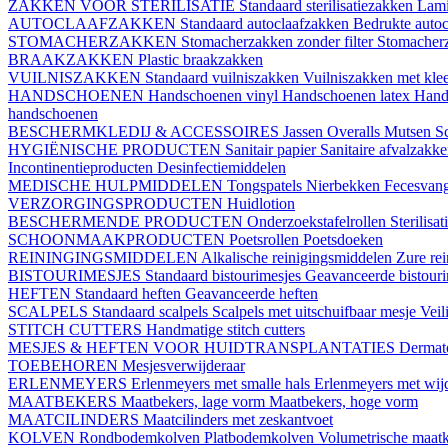
ZAKKEN VOOR STERILISATIE
Standaard sterilisatiezakken
Lami
AUTOCLAAFZAKKEN
Standaard autoclaafzakken
Bedrukte auto
STOMACHERZAKKEN
Stomacherzakken zonder filter
Stomacherz
BRAAKZAKKEN
Plastic braakzakken
VUILNISZAKKEN
Standaard vuilniszakken
Vuilniszakken met klee
HANDSCHOENEN
Handschoenen vinyl
Handschoenen latex
Hand
handschoenen
BESCHERMKLEDIJ & ACCESSOIRES
Jassen
Overalls
Mutsen
S
HYGIËNISCHE PRODUCTEN
Sanitair papier
Sanitaire afvalzakk
Incontinentieproducten
Desinfectiemiddelen
MEDISCHE HULPMIDDELEN
Tongspatels
Nierbekken
Fecesvan
VERZORGINGSPRODUCTEN
Huidlotion
BESCHERMENDE PRODUCTEN
Onderzoekstafelrollen
Sterilisa
SCHOONMAAKPRODUCTEN
Poetsrollen
Poetsdoeken
REININGINGSMIDDELEN
Alkalische reinigingsmiddelen
Zure re
BISTOURIMESJES
Standaard bistourimesjes
Geavanceerde bistouri
HEFTEN
Standaard heften
Geavanceerde heften
SCALPELS
Standaard scalpels
Scalpels met uitschuifbaar mesje
Veil
STITCH CUTTERS
Handmatige stitch cutters
MESJES & HEFTEN VOOR HUIDTRANSPLANTATIES
Dermat
TOEBEHOREN
Mesjesverwijderaar
ERLENMEYERS
Erlenmeyers met smalle hals
Erlenmeyers met wijd
MAATBEKERS
Maatbekers, lage vorm
Maatbekers, hoge vorm
MAATCILINDERS
Maatcilinders met zeskantvoet
KOLVEN
Rondbodemkolven
Platbodemkolven
Volumetrische maat