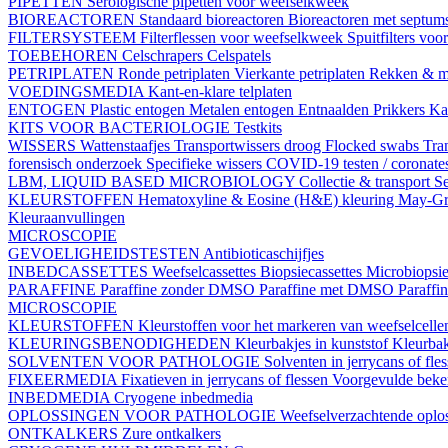
PIPETTEN
Serologische pipetten voor weefselkweek
BIOREACTOREN
Standaard bioreactoren
Bioreactoren met septum
FILTERSYSTEEM
Filterflessen voor weefselkweek
Spuitfilters vo
TOEBEHOREN
Celschrapers
Celspatels
PETRIPLATEN
Ronde petriplaten
Vierkante petriplaten
Rekken & m
VOEDINGSMEDIA
Kant-en-klare telplaten
ENTOGEN
Plastic entogen
Metalen entogen
Entnaalden
Prikkers
Kal
KITS VOOR BACTERIOLOGIE
Testkits
WISSERS
Wattenstaafjes
Transportwissers droog
Flocked swabs
Tra
forensisch onderzoek
Specifieke wissers
COVID-19 testen / coronate
LBM, LIQUID BASED MICROBIOLOGY
Collectie & transport
Se
KLEURSTOFFEN
Hematoxyline & Eosine (H&E) kleuring
May-Gr
Kleuraanvullingen
MICROSCOPIE
GEVOELIGHEIDSTESTEN
Antibioticaschijfjes
INBEDCASSETTES
Weefselcassettes
Biopsiecassettes
Microbiopsie
PARAFFINE
Paraffine zonder DMSO
Paraffine met DMSO
Paraffi
MICROSCOPIE
KLEURSTOFFEN
Kleurstoffen voor het markeren van weefselcell
KLEURINGSBENODIGHEDEN
Kleurbakjes in kunststof
Kleurbak
SOLVENTEN VOOR PATHOLOGIE
Solventen in jerrycans of fle
FIXEERMEDIA
Fixatieven in jerrycans of flessen
Voorgevulde beke
INBEDMEDIA
Cryogene inbedmedia
OPLOSSINGEN VOOR PATHOLOGIE
Weefselverzachtende oplos
ONTKALKERS
Zure ontkalkers