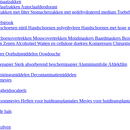
naatzakken
claafzakken
Autoclaafdeodorant
akken met filter
Stomacherzakken met gedehydrateerd medium
Toebeh
fstrook
schoenen nitril
Handschoenen polyethyleen
Handschoenen met hoge g
choenovertrekken
Mouwovertrekken
Mondmaskers
Baardmaskers
Bezo
en
Zepen
Alcoholgel
Watten en cellulose doekjes
Kompressen
Chirurgis
ger
Oorhulpmiddelen
Oogdouche
tiepapier
Sterk absorberend beschermpapier
Aluminiumfolie
Afdekfilm
inigingsmiddelen
Decontaminatiemiddelen
mesjes
igheidsscalpels
oommesjes
Heften voor huidtransplantaties
Mesjes voor huidtransplant
e hals
kolven