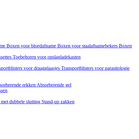
name
Boxen voor bloedafname
Boxen voor staalafnamebekers
Boxen
ssettes
Toebehoren voor opslagladekasten
portblisters voor draagglaasjes
Transportblisters voor parasitologie
sorberende rekken
Absorberende gel
ssen
met dubbele sluiting
Stand-up zakken