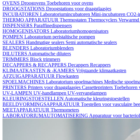
OVENS
Droogovens
Toebehoren voor ovens
DROOGSTATIONS
Droogstations voor draagglaasjes
INCUBATOREN
Laboratoriumincubatoren
Mini-incubatoren
CO2-i
THERMO APPARATUUR
Thermostaten
Thermocyclers
Verwarmd 
DISPENSERS
Paraffinedispensers
HOMOGENISATORS
Laboratoriumhomogenisators
POMPEN
Laboratorium peristaltische pompen
SEALERS
Handmatige sealers
Semi automatische sealers
BLENDERS
Laboratoriumblenders
DILUTERS
Automatische diluters
TRIMMERS
Block trimmers
DECAPPERS & RECAPPERS
Decappers
Recappers
KLIMAATKASTEN & -KAMERS
Vrijstaande klimaatkasten
AFZUIGAPPARATUUR
Flowkasten
SPOELMACHINES
Laboratorium spoelmachines
Medische spoelm
PRINTERS
Printers voor draagglaasjes
Cassetteprinters
Toebehoren v
UV-LAMPEN
UV-handlampen
UV-vervanglampen
KLEURINGSTOESTELLEN
Automatische kleuringstoestellen
BEELDVORMINGSAPPARATUUR
Toestellen voor vasculaire b
MEETAPPARATUUR
Thermometers
LABORATORIUMAUTOMATISERING
Apparatuur voor bacterio