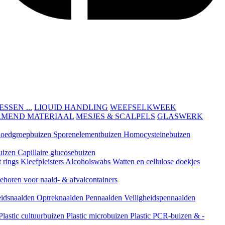
SEN ...
LIQUID HANDLING
WEEFSELKWEEK
RMEND MATERIAAL
MESJES & SCALPELS
GLASWERK
loedgroepbuizen
Sporenelementbuizen
Homocysteinebuizen
uizen
Capillaire glucosebuizen
t rings
Kleefpleisters
Alcoholswabs
Watten en cellulose doekjes
ehoren voor naald- & afvalcontainers
eidsnaalden
Optreknaalden
Pennaalden
Veiligheidspennaalden
Plastic cultuurbuizen
Plastic microbuizen
Plastic PCR-buizen & -