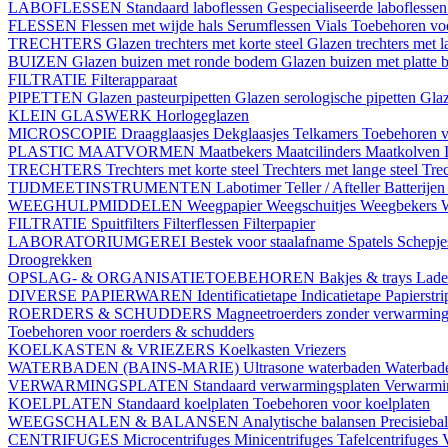
LABOFLESSEN
Standaard laboflessen
Gespecialiseerde laboflesse
FLESSEN
Flessen met wijde hals
Serumflessen
Vials
Toebehoren voo
TRECHTERS
Glazen trechters met korte steel
Glazen trechters met l
BUIZEN
Glazen buizen met ronde bodem
Glazen buizen met platte
FILTRATIE
Filterapparaat
PIPETTEN
Glazen pasteurpipetten
Glazen serologische pipetten
Gla
KLEIN GLASWERK
Horlogeglazen
MICROSCOPIE
Draagglaasjes
Dekglaasjes
Telkamers
Toebehoren v
PLASTIC MAATVORMEN
Maatbekers
Maatcilinders
Maatkolven
TRECHTERS
Trechters met korte steel
Trechters met lange steel
Trec
TIJDMEETINSTRUMENTEN
Labotimer
Teller / Afteller
Batterijen
WEEGHULPMIDDELEN
Weegpapier
Weegschuitjes
Weegbekers
FILTRATIE
Spuitfilters
Filterflessen
Filterpapier
LABORATORIUMGEREI
Bestek voor staalafname
Spatels
Schepj
Droogrekken
OPSLAG- & ORGANISATIETOEBEHOREN
Bakjes & trays
Lade
DIVERSE PAPIERWAREN
Identificatietape
Indicatietape
Papierstr
ROERDERS & SCHUDDERS
Magneetroerders zonder verwarmin
Toebehoren voor roerders & schudders
KOELKASTEN & VRIEZERS
Koelkasten
Vriezers
WATERBADEN (BAINS-MARIE)
Ultrasone waterbaden
Waterbade
VERWARMINGSPLATEN
Standaard verwarmingsplaten
Verwarmin
KOELPLATEN
Standaard koelplaten
Toebehoren voor koelplaten
WEEGSCHALEN & BALANSEN
Analytische balansen
Precisieba
CENTRIFUGES
Microcentrifuges
Minicentrifuges
Tafelcentrifuges