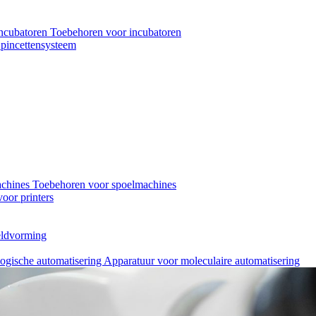
ncubatoren
Toebehoren voor incubatoren
pincettensysteem
achines
Toebehoren voor spoelmachines
oor printers
eeldvorming
logische automatisering
Apparatuur voor moleculaire automatisering