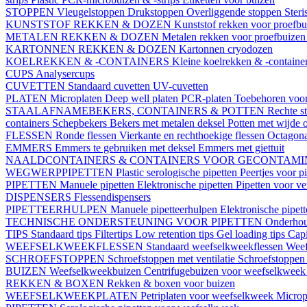
STOPPEN
Vleugelstoppen
Drukstoppen
Overliggende stoppen
Ster
KUNSTSTOF REKKEN & DOZEN
Kunststof rekken voor proefb
METALEN REKKEN & DOZEN
Metalen rekken voor proefbuize
KARTONNEN REKKEN & DOZEN
Kartonnen cryodozen
KOELREKKEN & -CONTAINERS
Kleine koelrekken & -containe
CUPS
Analysercups
CUVETTEN
Standaard cuvetten
UV-cuvetten
PLATEN
Microplaten
Deep well platen
PCR-platen
Toebehoren voor
STAALAFNAMEBEKERS, CONTAINERS & POTTEN
Rechte s
containers
Schepbekers
Bekers met metalen deksel
Potten met wijde 
FLESSEN
Ronde flessen
Vierkante en rechthoekige flessen
Octagona
EMMERS
Emmers te gebruiken met deksel
Emmers met giettuit
NAALDCONTAINERS & CONTAINERS VOOR GECONTAMI
WEGWERPPIPETTEN
Plastic serologische pipetten
Peertjes voor p
PIPETTEN
Manuele pipetten
Elektronische pipetten
Pipetten voor v
DISPENSERS
Flessendispensers
PIPETTEERHULPEN
Manuele pipetteerhulpen
Elektronische pipet
TECHNISCHE ONDERSTEUNING VOOR PIPETTEN
Onderhoud
TIPS
Standaard tips
Filtertips
Low retention tips
Gel loading tips
Capi
WEEFSELKWEEKFLESSEN
Standaard weefselkweekflessen
Weef
SCHROEFSTOPPEN
Schroefstoppen met ventilatie
Schroefstoppen 
BUIZEN
Weefselkweekbuizen
Centrifugebuizen voor weefselkwee
REKKEN & BOXEN
Rekken & boxen voor buizen
WEEFSELKWEEKPLATEN
Petriplaten voor weefselkweek
Microp