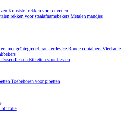
uizen
Kunststof rekken voor cuvetten
talen rekken voor staalafnamebekers
Metalen mandjes
ers met geïntegreerd transferdevice
Ronde containers
Vierkante
nkbekers
n
Doseerflessen
Etiketten voor flessen
petten
Toebehoren voor pipetten
s
off folie