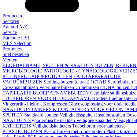
Producten
Sectoren
Aanbod A-Z
Service
Barcode: USI
MLS Selection
Promoties
Snel bestellen
Merken
BLOEDAFNAME, SPUITEN & NAALDEN
BUIZEN, REKKEN
MICROBIOLOGIE
PATHOLOGIE - GYNAECOLOGIE
VERZE
KLEINERE LABOPRODUCTEN
LABO APPARATUUR
VACUÜMBUIZEN
Stollingsbuizen (citraat) / CTAD
Serumbuizen
H
Crossmatchbuizen
Veterinaire buizen
Urinebuizen
cfDNA-buizen (DN
CAPILLAIRE BLOEDAFNAMEBUIZEN
Capillaire stollingsbuiz
TOEBEHOREN VOOR BLOEDAFNAME
Holders
Luer adapter
S
Vingerprik - hielprik
Kompressen
Glucoseoplossing voor orale toedi
NAALDCONTAINERS & CONTAINERS VOOR GECONTAMI
SPUITEN
Standaard spuiten
Veiligheidsspuiten
Insulinespuiten
Dosee
NAALDEN
Hypodermische naalden
Veiligheidsnaalden
Vleugelnaa
KATHETERS
Veiligheidskatheters
Toebehoren voor katheters
PLASTIC BUIZEN
Plastic buizen met ronde bodem
Plastic buizen
strips
Plastic PCR-microbuizen & -strips
Etiketten voor buizen