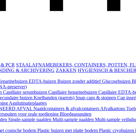
 & PCR
STAALAFNAMEBEKERS, CONTAINERS, POTTEN, FLES
NDING & ARCHIVERING
ZAKKEN
HYGIENISCH & BESCHE
eparinebuizen
EDTA-buizen
Buizen zonder additief
Glucosebuizen
B
A-preserver)
en
Capillaire serumbuizen
Capillaire heparinebuizen
Capillaire EDTA-b
ecundaire buizen
Knelbanden (garrots)
Snap caps & stoppen
Cap inser
ening
Agglutinatieplaatjes
NEERD AFVAL
Naaldcontainers & afvalcontainers
Afvalkartons
Toeb
rspuiten voor orale toediening
Bloedgasspuiten
lden
Single-sample naalden
Multi-sample naalden
Multi-sample veiligh
 met conische bodem
Plastic buizen met platte bodem
Plastic cryobuizen