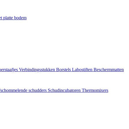
t platte bodem
erstaafjes
Verbindingsstukken
Borstels
Labostiften
Beschermmatten
/schommelende schudders
Schudincubatoren
Thermomixers