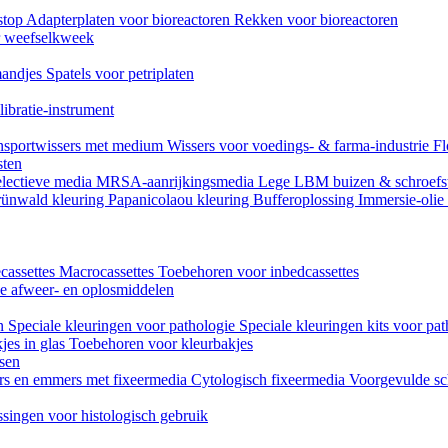
stop
Adapterplaten voor bioreactoren
Rekken voor bioreactoren
or weefselkweek
andjes
Spatels voor petriplaten
ibratie-instrument
nsportwissers met medium
Wissers voor voedings- & farma-industrie
Fl
sten
lectieve media
MRSA-aanrijkingsmedia
Lege LBM buizen & schroefs
ünwald kleuring
Papanicolaou kleuring
Bufferoplossing
Immersie-olie
cassettes
Macrocassettes
Toebehoren voor inbedcassettes
ne afweer- en oplosmiddelen
en
Speciale kleuringen voor pathologie
Speciale kleuringen kits voor pat
jes in glas
Toebehoren voor kleurbakjes
ssen
rs en emmers met fixeermedia
Cytologisch fixeermedia
Voorgevulde sc
singen voor histologisch gebruik