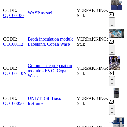
CODE:
VERPAKKING:
WASP toestel
QQ100100
Stuk
CODE:
Broth inoculation module
VERPAKKING:
QQ100112
Labelling, Copan Wasp
Stuk
Gramm slide preparation
CODE:
VERPAKKING:
module - EVO, Copan
QQ100110N
Stuk
Wasp
CODE:
UNIVERSE Basic
VERPAKKING:
QQ100050
Instrument
Stuk