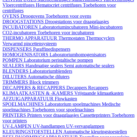
Vloercentrifuges
Hematocriet centrifuges
Toebehoren voor
centrifuges
OVENS
Droogovens
Toebehoren voor ovens
DROOGSTATIONS
Droogstations voor draagglaasjes
INCUBATOREN
Laboratoriumincubatoren
Mini-incubatoren
CO2-incubatoren
Toebehoren voor incubatoren
THERMO APPARATUUR
Thermostaten
Thermocyclers
Verwarmd pincettensysteem
DISPENSERS
Paraffinedispensers
HOMOGENISATORS
Laboratoriumhomogenisators
POMPEN
Laboratorium peristaltische pompen
SEALERS
Handmatige sealers
Semi automatische sealers
BLENDERS
Laboratoriumblenders
DILUTERS
Automatische diluters
TRIMMERS
Block trimmers
DECAPPERS & RECAPPERS
Decappers
Recappers
KLIMAATKASTEN & -KAMERS
Vrijstaande klimaatkasten
AFZUIGAPPARATUUR
Flowkasten
SPOELMACHINES
Laboratorium spoelmachines
Medische
spoelmachines
Toebehoren voor spoelmachines
PRINTERS
Printers voor draagglaasjes
Cassetteprinters
Toebehoren
voor printers
UV-LAMPEN
UV-handlampen
UV-vervanglampen
KLEURINGSTOESTELLEN
Automatische kleuringstoestellen