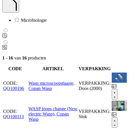
Microbiologie
1 - 16
van
16
producten
CODE
ARTIKEL
VERPAKKING
CODE:
Wasp microscoopglaasje,
VERPAKKING:
QQ100196
Copan Wasp
Doos (2000)
WASP loops change (New
CODE:
VERPAKKING:
electric Wasp), Copan
QQ100113
Stuk
Wasp