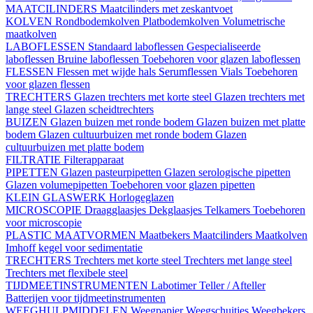
MAATCILINDERS
Maatcilinders met zeskantvoet
KOLVEN
Rondbodemkolven
Platbodemkolven
Volumetrische
maatkolven
LABOFLESSEN
Standaard laboflessen
Gespecialiseerde
laboflessen
Bruine laboflessen
Toebehoren voor glazen laboflessen
FLESSEN
Flessen met wijde hals
Serumflessen
Vials
Toebehoren
voor glazen flessen
TRECHTERS
Glazen trechters met korte steel
Glazen trechters met
lange steel
Glazen scheidtrechters
BUIZEN
Glazen buizen met ronde bodem
Glazen buizen met platte
bodem
Glazen cultuurbuizen met ronde bodem
Glazen
cultuurbuizen met platte bodem
FILTRATIE
Filterapparaat
PIPETTEN
Glazen pasteurpipetten
Glazen serologische pipetten
Glazen volumepipetten
Toebehoren voor glazen pipetten
KLEIN GLASWERK
Horlogeglazen
MICROSCOPIE
Draagglaasjes
Dekglaasjes
Telkamers
Toebehoren
voor microscopie
PLASTIC MAATVORMEN
Maatbekers
Maatcilinders
Maatkolven
Imhoff kegel voor sedimentatie
TRECHTERS
Trechters met korte steel
Trechters met lange steel
Trechters met flexibele steel
TIJDMEETINSTRUMENTEN
Labotimer
Teller / Afteller
Batterijen voor tijdmeetinstrumenten
WEEGHULPMIDDELEN
Weegpapier
Weegschuitjes
Weegbekers