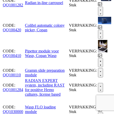
CODE:
VERPAKKING:
Radian in-line carrousel
QQ1001282
Stuk
CODE:
Colibri automatic colony
VERPAKKING:
QQ100420
picker, Copan
Stuk
CODE:
Pipettor module voor
VERPAKKING:
QQ100410
Wasp, Copan Wasp
Stuk
CODE:
Gramm slide preparation
VERPAKKING:
QQ100110
module
Stuk
RADIAN EXPERT
CODE:
system, including RAST
VERPAKKING:
QQ1001284
for positive Hemo
Stuk
cultures, license based
CODE:
Wasp FLO loading
VERPAKKING:
QQ1030000
module
Stuk