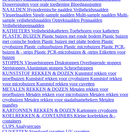
Doseerspuiten voor orale toediening
Bloedgasspuiten
NAALDEN
Hypodermische naalden
Veiligheidsnaalden
Vleugelnaalden
Single-sample naalden
Multi-sample naalden
Multi-
sample veiligheidsnaalden
Optreknaalden
Pennaalden
Veiligheidspennaalden
KATHETERS
Veiligheidskatheters
Toebehoren voor katheters
PLASTIC BUIZEN
Plastic buizen met ronde bodem
Plastic buizen
met conische bodem
Plastic buizen met platte bodem
Plastic
cryobuizen
Plastic cultuurbuizen
Plastic microbuizen
Plastic PCR-
buizen & - strips
Plastic PCR-microbuizen & -strips
Etiketten voor
buizen
STOPPEN
Vleugelstoppen
Drukstoppen
Overliggende stoppen
Steristoppen
Aluminium stoppen
Schroefstoppen
KUNSTSTOF REKKEN & DOZEN
Kunststof rekken voor
proefbuizen
Kunststof rekken voor cryobuizen
Kunststof rekken
voor microbuizen
Kunststof rekken voor cuvetten
METALEN REKKEN & DOZEN
Metalen rekken voor
proefbuizen
Metalen rekken voor microbuizen
Metalen rekken voor
cryobuizen
Metalen rekken voor staalafnamebekers
Metalen
mandjes
KARTONNEN REKKEN & DOZEN
Kartonnen cryodozen
KOELREKKEN & -CONTAINERS
Kleine koelrekken & -
containers
CUPS
Analysercups
CUVETTEN
Standaard cuvetten
UV-cuvetten