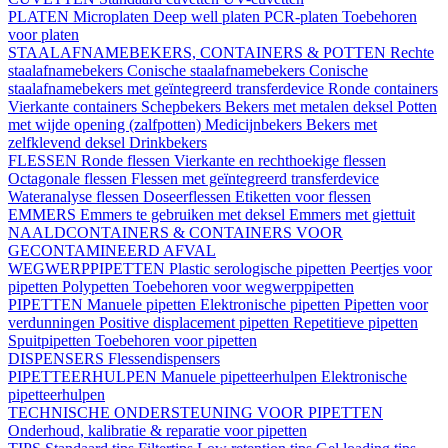
PLATEN
Microplaten
Deep well platen
PCR-platen
Toebehoren
voor platen
STAALAFNAMEBEKERS, CONTAINERS & POTTEN
Rechte
staalafnamebekers
Conische staalafnamebekers
Conische
staalafnamebekers met geïntegreerd transferdevice
Ronde containers
Vierkante containers
Schepbekers
Bekers met metalen deksel
Potten
met wijde opening (zalfpotten)
Medicijnbekers
Bekers met
zelfklevend deksel
Drinkbekers
FLESSEN
Ronde flessen
Vierkante en rechthoekige flessen
Octagonale flessen
Flessen met geïntegreerd transferdevice
Wateranalyse flessen
Doseerflessen
Etiketten voor flessen
EMMERS
Emmers te gebruiken met deksel
Emmers met giettuit
NAALDCONTAINERS & CONTAINERS VOOR
GECONTAMINEERD AFVAL
WEGWERPPIPETTEN
Plastic serologische pipetten
Peertjes voor
pipetten
Polypetten
Toebehoren voor wegwerppipetten
PIPETTEN
Manuele pipetten
Elektronische pipetten
Pipetten voor
verdunningen
Positive displacement pipetten
Repetitieve pipetten
Spuitpipetten
Toebehoren voor pipetten
DISPENSERS
Flessendispensers
PIPETTEERHULPEN
Manuele pipetteerhulpen
Elektronische
pipetteerhulpen
TECHNISCHE ONDERSTEUNING VOOR PIPETTEN
Onderhoud, kalibratie & reparatie voor pipetten