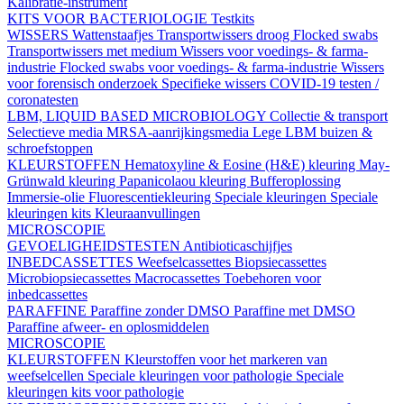
Kalibratie-instrument
KITS VOOR BACTERIOLOGIE
Testkits
WISSERS
Wattenstaafjes
Transportwissers droog
Flocked swabs
Transportwissers met medium
Wissers voor voedings- & farma-
industrie
Flocked swabs voor voedings- & farma-industrie
Wissers
voor forensisch onderzoek
Specifieke wissers
COVID-19 testen /
coronatesten
LBM, LIQUID BASED MICROBIOLOGY
Collectie & transport
Selectieve media
MRSA-aanrijkingsmedia
Lege LBM buizen &
schroefstoppen
KLEURSTOFFEN
Hematoxyline & Eosine (H&E) kleuring
May-
Grünwald kleuring
Papanicolaou kleuring
Bufferoplossing
Immersie-olie
Fluorescentiekleuring
Speciale kleuringen
Speciale
kleuringen kits
Kleuraanvullingen
MICROSCOPIE
GEVOELIGHEIDSTESTEN
Antibioticaschijfjes
INBEDCASSETTES
Weefselcassettes
Biopsiecassettes
Microbiopsiecassettes
Macrocassettes
Toebehoren voor
inbedcassettes
PARAFFINE
Paraffine zonder DMSO
Paraffine met DMSO
Paraffine afweer- en oplosmiddelen
MICROSCOPIE
KLEURSTOFFEN
Kleurstoffen voor het markeren van
weefselcellen
Speciale kleuringen voor pathologie
Speciale
kleuringen kits voor pathologie