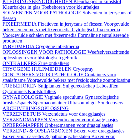
KLEURINGSBENODIGHEDEN
Kleurbakjes in kunststof
Kleurbakjes in glas
Toebehoren voor kleurbakjes
SOLVENTEN VOOR PATHOLOGIE
Solventen in jerrycans of
flessen
FIXEERMEDIA
Fixatieven in jerrycans of flessen
Voorgevulde
bekers en emmers met fixeermedia
Cytologisch fixeermedia
Voorgevulde schalen met fixeermedia
Formaline neutraliserende
producten
INBEDMEDIA
Cryogene inbedmedia
OPLOSSINGEN VOOR PATHOLOGIE
Weefselverzachtende
oplossingen voor histologisch gebruik
ONTKALKERS
Zure ontkalkers
CRYOGENE HULPMIDDELEN
Cryospray
CONTAINERS VOOR PATHOLOGIE
Containers voor
staalafname
Voorgevulde bekers met fysiologische zoutoplossing
TOEBEHOREN
Snijplanken
Snijgereedschap
Labostiften
Cytofunnels
Koolstoffilters
GYNAECOLOGIE
Vaginale speculums
Gynaecologische
brushes/spatels
Spermacontainer
Ultrasound gel
Sondecovers
ARCHIVERINGSOPLOSSING
VERZENDETUIS
Verzendetuis voor draagglaasjes
VERZENDMAPPEN
Verzendmappen voor draagglaasjes
OPBERGMAPPEN
Opbergmappen voor draagglaasjes
VERZEND- & OPSLAGBOXEN
Boxen voor draagglaasjes
Boxen voor cassettes & pathologische stalen
Boxen voor