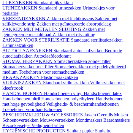
LIJKZAKKEN
Standaard lijkzakken
URINEZAKKEN
Standaard urinezakken
Urinezakjes voor
pediatrie
VERZENDZAKKEN
Zakken met luchtkussens
Zakken met
zelfklevende strip
Zakken met geïntegreerde absorptielaag
ZAKKEN MET METALEN SLUITING
Zakken met
geïntegreerde metaaldraad
Zakken met ritssluiting
ZAKKEN VOOR STERILISATIE
Standaard sterilisatiezakken
Laminaatzakken
AUTOCLAAFZAKKEN
Standaard autoclaafzakken
Bedrukte
autoclaafzakken
Autoclaafdeodorant
STOMACHERZAKKEN
Stomacherzakken zonder filter
Stomacherzakken met filter
Stomacherzakken met gedehydrateerd
medium
Toebehoren voor stomacherzakken
BRAAKZAKKEN
Plastic braakzakken
VUILNISZAKKEN
Standaard vuilniszakken
Vuilniszakken met
kleefstrook
HANDSCHOENEN
Handschoenen vinyl
Handschoenen latex
Handschoenen nitril
Handschoenen polyethyleen
Handschoenen
met hoge gevoeligheid
Veiligheids- & beschermhandschoenen
Toebehoren voor handschoenen
BESCHERMKLEDIJ & ACCESSOIRES
Jassen
Overalls
Mutsen
Schoenovertrekken
Mouwovertrekken
Mondmaskers
Baardmaskers
Bezoekersetjes
Veiligheidsbrillen
HYGIËNISCHE PRODUCTEN
Sanitair papier
Sanitaire