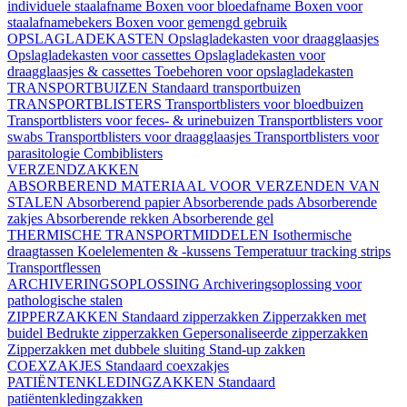
individuele staalafname
Boxen voor bloedafname
Boxen voor
staalafnamebekers
Boxen voor gemengd gebruik
OPSLAGLADEKASTEN
Opslagladekasten voor draagglaasjes
Opslagladekasten voor cassettes
Opslagladekasten voor
draagglaasjes & cassettes
Toebehoren voor opslagladekasten
TRANSPORTBUIZEN
Standaard transportbuizen
TRANSPORTBLISTERS
Transportblisters voor bloedbuizen
Transportblisters voor feces- & urinebuizen
Transportblisters voor
swabs
Transportblisters voor draagglaasjes
Transportblisters voor
parasitologie
Combiblisters
VERZENDZAKKEN
ABSORBEREND MATERIAAL VOOR VERZENDEN VAN
STALEN
Absorberend papier
Absorberende pads
Absorberende
zakjes
Absorberende rekken
Absorberende gel
THERMISCHE TRANSPORTMIDDELEN
Isothermische
draagtassen
Koelelementen & -kussens
Temperatuur tracking strips
Transportflessen
ARCHIVERINGSOPLOSSING
Archiveringsoplossing voor
pathologische stalen
ZIPPERZAKKEN
Standaard zipperzakken
Zipperzakken met
buidel
Bedrukte zipperzakken
Gepersonaliseerde zipperzakken
Zipperzakken met dubbele sluiting
Stand-up zakken
COEXZAKJES
Standaard coexzakjes
PATIËNTENKLEDINGZAKKEN
Standaard
patiëntenkledingzakken