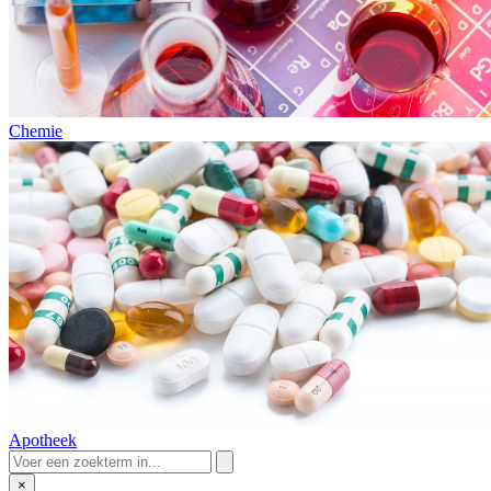
Chemie
Apotheek
×