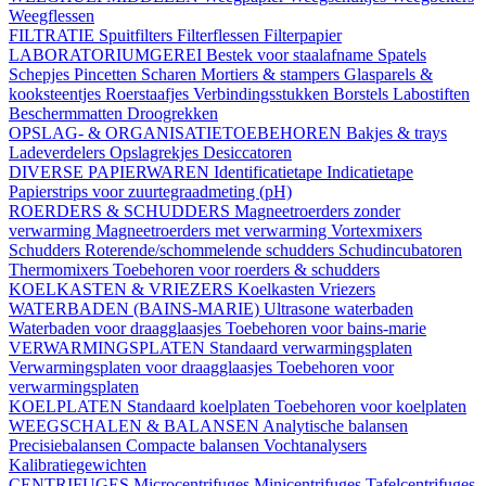
Weegflessen
FILTRATIE
Spuitfilters
Filterflessen
Filterpapier
LABORATORIUMGEREI
Bestek voor staalafname
Spatels
Schepjes
Pincetten
Scharen
Mortiers & stampers
Glasparels &
kooksteentjes
Roerstaafjes
Verbindingsstukken
Borstels
Labostiften
Beschermmatten
Droogrekken
OPSLAG- & ORGANISATIETOEBEHOREN
Bakjes & trays
Ladeverdelers
Opslagrekjes
Desiccatoren
DIVERSE PAPIERWAREN
Identificatietape
Indicatietape
Papierstrips voor zuurtegraadmeting (pH)
ROERDERS & SCHUDDERS
Magneetroerders zonder
verwarming
Magneetroerders met verwarming
Vortexmixers
Schudders
Roterende/schommelende schudders
Schudincubatoren
Thermomixers
Toebehoren voor roerders & schudders
KOELKASTEN & VRIEZERS
Koelkasten
Vriezers
WATERBADEN (BAINS-MARIE)
Ultrasone waterbaden
Waterbaden voor draagglaasjes
Toebehoren voor bains-marie
VERWARMINGSPLATEN
Standaard verwarmingsplaten
Verwarmingsplaten voor draagglaasjes
Toebehoren voor
verwarmingsplaten
KOELPLATEN
Standaard koelplaten
Toebehoren voor koelplaten
WEEGSCHALEN & BALANSEN
Analytische balansen
Precisiebalansen
Compacte balansen
Vochtanalysers
Kalibratiegewichten
CENTRIFUGES
Microcentrifuges
Minicentrifuges
Tafelcentrifuges