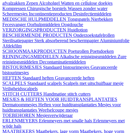
afvalzakken
Zepen
Alcoholgel
Watten en cellulose doekjes
Kompressen
Chirurgische borstels
Wassen zonder water
Scheermesjes
Incontinentieproducten
Desinfectiemiddelen
MEDISCHE HULPMIDDELEN
Tongspatels
Nierbekken
Fecesvanger
Oorhulpmiddelen
Oogdouche
VERZORGINGSPRODUCTEN
Huidlotion
BESCHERMENDE PRODUCTEN
Onderzoekstafelrollen
Sterilisatiepapier
Sterk absorberend beschermpapier
Aluminiumfolie
Afdekfilm
SCHOONMAAKPRODUCTEN
Poetsrollen
Poetsdoeken
REININGINGSMIDDELEN
Alkalische reinigingsmiddelen
Zure
reinigingsmiddelen
Decontaminatiemiddelen
BISTOURIMESJES
Standaard bistourimesjes
Geavanceerde
bistourimesjes
HEFTEN
Standaard heften
Geavanceerde heften
SCALPELS
Standaard scalpels
Scalpels met uitschuifbaar mesje
Veiligheidsscalpels
STITCH CUTTERS
Handmatige stitch cutters
MESJES & HEFTEN VOOR HUIDTRANSPLANTATIES
Dermatoommesjes
Heften voor huidtransplantaties
Mesjes voor
huidtransplantaties
Weefselcoupe mesjes
TOEBEHOREN
Mesjesverwijderaar
ERLENMEYERS
Erlenmeyers met smalle hals
Erlenmeyers met
wijde hals
MAATBEKERS
Maatbekers, lage vorm
Maatbekers, hoge vorm