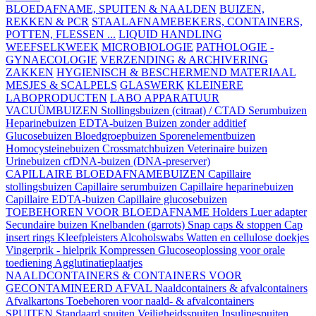
BLOEDAFNAME, SPUITEN & NAALDEN
BUIZEN,
REKKEN & PCR
STAALAFNAMEBEKERS, CONTAINERS,
POTTEN, FLESSEN ...
LIQUID HANDLING
WEEFSELKWEEK
MICROBIOLOGIE
PATHOLOGIE -
GYNAECOLOGIE
VERZENDING & ARCHIVERING
ZAKKEN
HYGIENISCH & BESCHERMEND MATERIAAL
MESJES & SCALPELS
GLASWERK
KLEINERE
LABOPRODUCTEN
LABO APPARATUUR
VACUÜMBUIZEN
Stollingsbuizen (citraat) / CTAD
Serumbuizen
Heparinebuizen
EDTA-buizen
Buizen zonder additief
Glucosebuizen
Bloedgroepbuizen
Sporenelementbuizen
Homocysteinebuizen
Crossmatchbuizen
Veterinaire buizen
Urinebuizen
cfDNA-buizen (DNA-preserver)
CAPILLAIRE BLOEDAFNAMEBUIZEN
Capillaire
stollingsbuizen
Capillaire serumbuizen
Capillaire heparinebuizen
Capillaire EDTA-buizen
Capillaire glucosebuizen
TOEBEHOREN VOOR BLOEDAFNAME
Holders
Luer adapter
Secundaire buizen
Knelbanden (garrots)
Snap caps & stoppen
Cap
insert rings
Kleefpleisters
Alcoholswabs
Watten en cellulose doekjes
Vingerprik - hielprik
Kompressen
Glucoseoplossing voor orale
toediening
Agglutinatieplaatjes
NAALDCONTAINERS & CONTAINERS VOOR
GECONTAMINEERD AFVAL
Naaldcontainers & afvalcontainers
Afvalkartons
Toebehoren voor naald- & afvalcontainers
SPUITEN
Standaard spuiten
Veiligheidsspuiten
Insulinespuiten