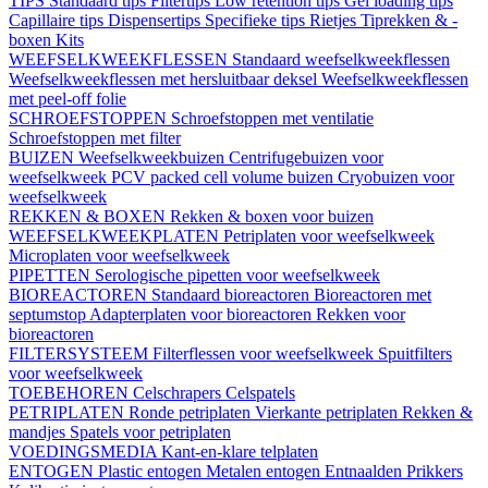
TIPS
Standaard tips
Filtertips
Low retention tips
Gel loading tips
Capillaire tips
Dispensertips
Specifieke tips
Rietjes
Tiprekken & -
boxen
Kits
WEEFSELKWEEKFLESSEN
Standaard weefselkweekflessen
Weefselkweekflessen met hersluitbaar deksel
Weefselkweekflessen
met peel-off folie
SCHROEFSTOPPEN
Schroefstoppen met ventilatie
Schroefstoppen met filter
BUIZEN
Weefselkweekbuizen
Centrifugebuizen voor
weefselkweek
PCV packed cell volume buizen
Cryobuizen voor
weefselkweek
REKKEN & BOXEN
Rekken & boxen voor buizen
WEEFSELKWEEKPLATEN
Petriplaten voor weefselkweek
Microplaten voor weefselkweek
PIPETTEN
Serologische pipetten voor weefselkweek
BIOREACTOREN
Standaard bioreactoren
Bioreactoren met
septumstop
Adapterplaten voor bioreactoren
Rekken voor
bioreactoren
FILTERSYSTEEM
Filterflessen voor weefselkweek
Spuitfilters
voor weefselkweek
TOEBEHOREN
Celschrapers
Celspatels
PETRIPLATEN
Ronde petriplaten
Vierkante petriplaten
Rekken &
mandjes
Spatels voor petriplaten
VOEDINGSMEDIA
Kant-en-klare telplaten
ENTOGEN
Plastic entogen
Metalen entogen
Entnaalden
Prikkers