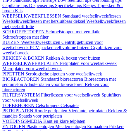
TIPS
Standaard tips
Filtertips
Low retention tips
Gel loading tips
Capillaire tips
Dispensertips
Specifieke tips
Rietjes
Tiprekken & -
boxen
Kits
WEEFSELKWEEKFLESSEN
Standaard weefselkweekflessen
Weefselkweekflessen met hersluitbaar deksel
Weefselkweekflessen
met peel-off folie
SCHROEFSTOPPEN
Schroefstoppen met ventilatie
Schroefstoppen met filter
BUIZEN
Weefselkweekbuizen
Centrifugebuizen voor
weefselkweek
PCV packed cell volume buizen
Cryobuizen voor
weefselkweek
REKKEN & BOXEN
Rekken & boxen voor buizen
WEEFSELKWEEKPLATEN
Petriplaten voor weefselkweek
Microplaten voor weefselkweek
PIPETTEN
Serologische pipetten voor weefselkweek
BIOREACTOREN
Standaard bioreactoren
Bioreactoren met
septumstop
Adapterplaten voor bioreactoren
Rekken voor
bioreactoren
FILTERSYSTEEM
Filterflessen voor weefselkweek
Spuitfilters
voor weefselkweek
TOEBEHOREN
Celschrapers
Celspatels
PETRIPLATEN
Ronde petriplaten
Vierkante petriplaten
Rekken &
mandjes
Spatels voor petriplaten
VOEDINGSMEDIA
Kant-en-klare telplaten
ENTOGEN
Plastic entogen
Metalen entogen
Entnaalden
Prikkers