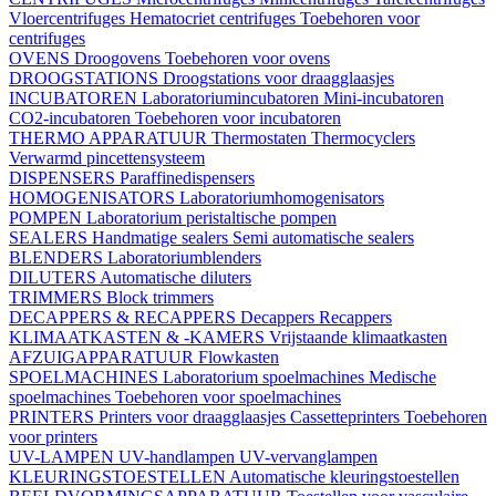
Vloercentrifuges
Hematocriet centrifuges
Toebehoren voor
centrifuges
OVENS
Droogovens
Toebehoren voor ovens
DROOGSTATIONS
Droogstations voor draagglaasjes
INCUBATOREN
Laboratoriumincubatoren
Mini-incubatoren
CO2-incubatoren
Toebehoren voor incubatoren
THERMO APPARATUUR
Thermostaten
Thermocyclers
Verwarmd pincettensysteem
DISPENSERS
Paraffinedispensers
HOMOGENISATORS
Laboratoriumhomogenisators
POMPEN
Laboratorium peristaltische pompen
SEALERS
Handmatige sealers
Semi automatische sealers
BLENDERS
Laboratoriumblenders
DILUTERS
Automatische diluters
TRIMMERS
Block trimmers
DECAPPERS & RECAPPERS
Decappers
Recappers
KLIMAATKASTEN & -KAMERS
Vrijstaande klimaatkasten
AFZUIGAPPARATUUR
Flowkasten
SPOELMACHINES
Laboratorium spoelmachines
Medische
spoelmachines
Toebehoren voor spoelmachines
PRINTERS
Printers voor draagglaasjes
Cassetteprinters
Toebehoren
voor printers
UV-LAMPEN
UV-handlampen
UV-vervanglampen
KLEURINGSTOESTELLEN
Automatische kleuringstoestellen