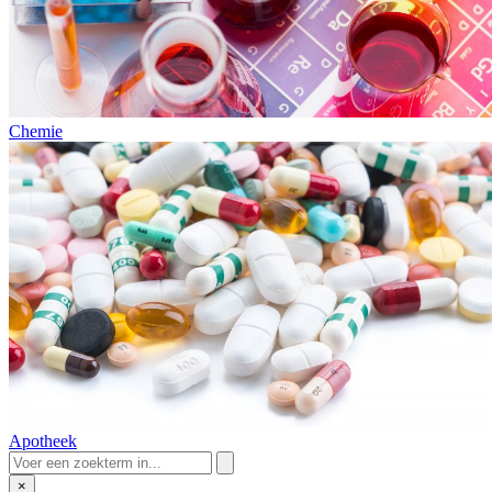
Chemie
Apotheek
×