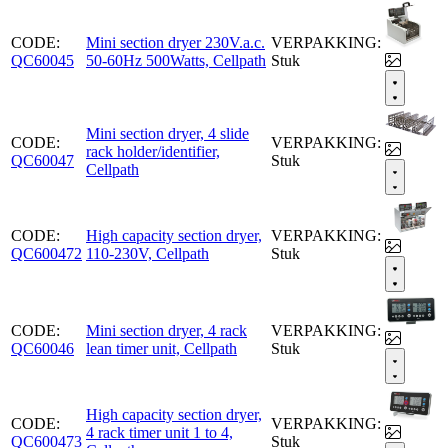
CODE:
Mini section dryer 230V.a.c.
VERPAKKING:
QC60045
50-60Hz 500Watts, Cellpath
Stuk
Mini section dryer, 4 slide
CODE:
VERPAKKING:
rack holder/identifier,
QC60047
Stuk
Cellpath
CODE:
High capacity section dryer,
VERPAKKING:
QC600472
110-230V, Cellpath
Stuk
CODE:
Mini section dryer, 4 rack
VERPAKKING:
QC60046
lean timer unit, Cellpath
Stuk
High capacity section dryer,
CODE:
VERPAKKING:
4 rack timer unit 1 to 4,
QC600473
Stuk