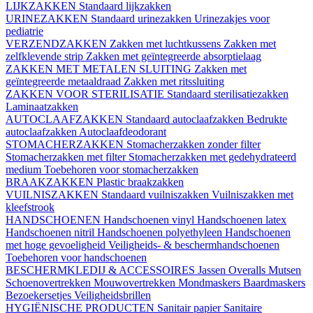
LIJKZAKKEN
Standaard lijkzakken
URINEZAKKEN
Standaard urinezakken
Urinezakjes voor
pediatrie
VERZENDZAKKEN
Zakken met luchtkussens
Zakken met
zelfklevende strip
Zakken met geïntegreerde absorptielaag
ZAKKEN MET METALEN SLUITING
Zakken met
geïntegreerde metaaldraad
Zakken met ritssluiting
ZAKKEN VOOR STERILISATIE
Standaard sterilisatiezakken
Laminaatzakken
AUTOCLAAFZAKKEN
Standaard autoclaafzakken
Bedrukte
autoclaafzakken
Autoclaafdeodorant
STOMACHERZAKKEN
Stomacherzakken zonder filter
Stomacherzakken met filter
Stomacherzakken met gedehydrateerd
medium
Toebehoren voor stomacherzakken
BRAAKZAKKEN
Plastic braakzakken
VUILNISZAKKEN
Standaard vuilniszakken
Vuilniszakken met
kleefstrook
HANDSCHOENEN
Handschoenen vinyl
Handschoenen latex
Handschoenen nitril
Handschoenen polyethyleen
Handschoenen
met hoge gevoeligheid
Veiligheids- & beschermhandschoenen
Toebehoren voor handschoenen
BESCHERMKLEDIJ & ACCESSOIRES
Jassen
Overalls
Mutsen
Schoenovertrekken
Mouwovertrekken
Mondmaskers
Baardmaskers
Bezoekersetjes
Veiligheidsbrillen
HYGIËNISCHE PRODUCTEN
Sanitair papier
Sanitaire