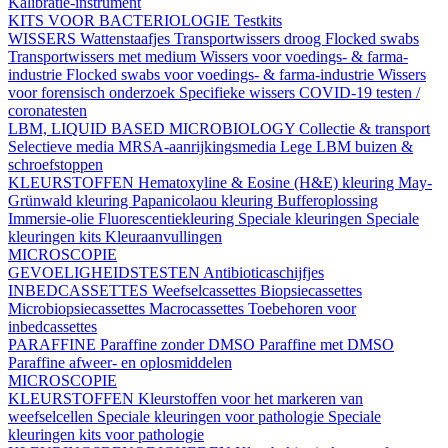
Kalibratie-instrument
KITS VOOR BACTERIOLOGIE
Testkits
WISSERS
Wattenstaafjes
Transportwissers droog
Flocked swabs
Transportwissers met medium
Wissers voor voedings- & farma-
industrie
Flocked swabs voor voedings- & farma-industrie
Wissers
voor forensisch onderzoek
Specifieke wissers
COVID-19 testen /
coronatesten
LBM, LIQUID BASED MICROBIOLOGY
Collectie & transport
Selectieve media
MRSA-aanrijkingsmedia
Lege LBM buizen &
schroefstoppen
KLEURSTOFFEN
Hematoxyline & Eosine (H&E) kleuring
May-
Grünwald kleuring
Papanicolaou kleuring
Bufferoplossing
Immersie-olie
Fluorescentiekleuring
Speciale kleuringen
Speciale
kleuringen kits
Kleuraanvullingen
MICROSCOPIE
GEVOELIGHEIDSTESTEN
Antibioticaschijfjes
INBEDCASSETTES
Weefselcassettes
Biopsiecassettes
Microbiopsiecassettes
Macrocassettes
Toebehoren voor
inbedcassettes
PARAFFINE
Paraffine zonder DMSO
Paraffine met DMSO
Paraffine afweer- en oplosmiddelen
MICROSCOPIE
KLEURSTOFFEN
Kleurstoffen voor het markeren van
weefselcellen
Speciale kleuringen voor pathologie
Speciale
kleuringen kits voor pathologie