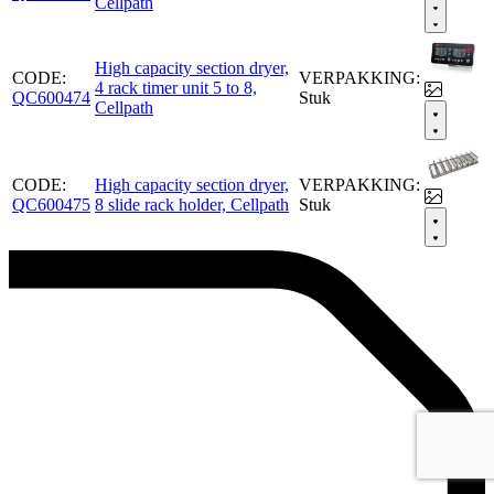
Cellpath
High capacity section dryer,
CODE:
VERPAKKING:
4 rack timer unit 5 to 8,
QC600474
Stuk
Cellpath
CODE:
High capacity section dryer,
VERPAKKING:
QC600475
8 slide rack holder, Cellpath
Stuk