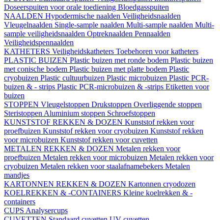
Doseerspuiten voor orale toediening
Bloedgasspuiten
NAALDEN
Hypodermische naalden
Veiligheidsnaalden
Vleugelnaalden
Single-sample naalden
Multi-sample naalden
Multi-
sample veiligheidsnaalden
Optreknaalden
Pennaalden
Veiligheidspennaalden
KATHETERS
Veiligheidskatheters
Toebehoren voor katheters
PLASTIC BUIZEN
Plastic buizen met ronde bodem
Plastic buizen
met conische bodem
Plastic buizen met platte bodem
Plastic
cryobuizen
Plastic cultuurbuizen
Plastic microbuizen
Plastic PCR-
buizen & - strips
Plastic PCR-microbuizen & -strips
Etiketten voor
buizen
STOPPEN
Vleugelstoppen
Drukstoppen
Overliggende stoppen
Steristoppen
Aluminium stoppen
Schroefstoppen
KUNSTSTOF REKKEN & DOZEN
Kunststof rekken voor
proefbuizen
Kunststof rekken voor cryobuizen
Kunststof rekken
voor microbuizen
Kunststof rekken voor cuvetten
METALEN REKKEN & DOZEN
Metalen rekken voor
proefbuizen
Metalen rekken voor microbuizen
Metalen rekken voor
cryobuizen
Metalen rekken voor staalafnamebekers
Metalen
mandjes
KARTONNEN REKKEN & DOZEN
Kartonnen cryodozen
KOELREKKEN & -CONTAINERS
Kleine koelrekken & -
containers
CUPS
Analysercups
CUVETTEN
Standaard cuvetten
UV-cuvetten