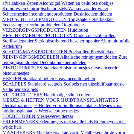
afvalzakken
Zepen
Alcoholgel
Watten en cellulose doekjes
Kompressen
Chirurgische borstels
Wassen zonder water
Scheermesjes
Incontinentieproducten
Desinfectiemiddelen
MEDISCHE HULPMIDDELEN
Tongspatels
Nierbekken
Fecesvanger
Oorhulpmiddelen
Oogdouche
VERZORGINGSPRODUCTEN
Huidlotion
BESCHERMENDE PRODUCTEN
Onderzoekstafelrollen
Sterilisatiepapier
Sterk absorberend beschermpapier
Aluminiumfolie
Afdekfilm
SCHOONMAAKPRODUCTEN
Poetsrollen
Poetsdoeken
REININGINGSMIDDELEN
Alkalische reinigingsmiddelen
Zure
reinigingsmiddelen
Decontaminatiemiddelen
BISTOURIMESJES
Standaard bistourimesjes
Geavanceerde
bistourimesjes
HEFTEN
Standaard heften
Geavanceerde heften
SCALPELS
Standaard scalpels
Scalpels met uitschuifbaar mesje
Veiligheidsscalpels
STITCH CUTTERS
Handmatige stitch cutters
MESJES & HEFTEN VOOR HUIDTRANSPLANTATIES
Dermatoommesjes
Heften voor huidtransplantaties
Mesjes voor
huidtransplantaties
Weefselcoupe mesjes
TOEBEHOREN
Mesjesverwijderaar
ERLENMEYERS
Erlenmeyers met smalle hals
Erlenmeyers met
wijde hals
MAATBEKERS
Maatbekers, lage vorm
Maatbekers, hoge vorm