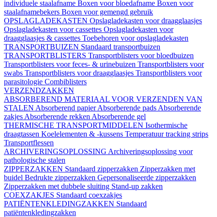
individuele staalafname
Boxen voor bloedafname
Boxen voor
staalafnamebekers
Boxen voor gemengd gebruik
OPSLAGLADEKASTEN
Opslagladekasten voor draagglaasjes
Opslagladekasten voor cassettes
Opslagladekasten voor
draagglaasjes & cassettes
Toebehoren voor opslagladekasten
TRANSPORTBUIZEN
Standaard transportbuizen
TRANSPORTBLISTERS
Transportblisters voor bloedbuizen
Transportblisters voor feces- & urinebuizen
Transportblisters voor
swabs
Transportblisters voor draagglaasjes
Transportblisters voor
parasitologie
Combiblisters
VERZENDZAKKEN
ABSORBEREND MATERIAAL VOOR VERZENDEN VAN
STALEN
Absorberend papier
Absorberende pads
Absorberende
zakjes
Absorberende rekken
Absorberende gel
THERMISCHE TRANSPORTMIDDELEN
Isothermische
draagtassen
Koelelementen & -kussens
Temperatuur tracking strips
Transportflessen
ARCHIVERINGSOPLOSSING
Archiveringsoplossing voor
pathologische stalen
ZIPPERZAKKEN
Standaard zipperzakken
Zipperzakken met
buidel
Bedrukte zipperzakken
Gepersonaliseerde zipperzakken
Zipperzakken met dubbele sluiting
Stand-up zakken
COEXZAKJES
Standaard coexzakjes
PATIËNTENKLEDINGZAKKEN
Standaard
patiëntenkledingzakken