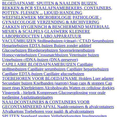
BLOEDAFNAME, SPUITEN & NAALDEN
BUIZEN,
REKKEN & PCR
STAALAFNAMEBEKERS, CONTAINERS,
POTTEN, FLESSEN ...
LIQUID HANDLING
WEEFSELKWEEK
MICROBIOLOGIE
PATHOLOGIE -
GYNAECOLOGIE
VERZENDING & ARCHIVERING
ZAKKEN
HYGIENISCH & BESCHERMEND MATERIAAL
MESJES & SCALPELS
GLASWERK
KLEINERE
LABOPRODUCTEN
LABO APPARATUUR
VACUÜMBUIZEN
Stollingsbuizen (citraat) / CTAD
Serumbuizen
Heparinebuizen
EDTA-buizen
Buizen zonder additief
Glucosebuizen
Bloedgroepbuizen
Sporenelementbuizen
Homocysteinebuizen
Crossmatchbuizen
Veterinaire buizen
Urinebuizen
cfDNA-buizen (DNA-preserver)
CAPILLAIRE BLOEDAFNAMEBUIZEN
Capillaire
stollingsbuizen
Capillaire serumbuizen
Capillaire heparinebuizen
Capillaire EDTA-buizen
Capillaire glucosebuizen
TOEBEHOREN VOOR BLOEDAFNAME
Holders
Luer adapter
Secundaire buizen
Knelbanden (garrots)
Snap caps & stoppen
Cap
insert rings
Kleefpleisters
Alcoholswabs
Watten en cellulose doekjes
Vingerprik - hielprik
Kompressen
Glucoseoplossing voor orale
toediening
Agglutinatieplaatjes
NAALDCONTAINERS & CONTAINERS VOOR
GECONTAMINEERD AFVAL
Naaldcontainers & afvalcontainers
Afvalkartons
Toebehoren voor naald- & afvalcontainers
SPUITEN
Standaard spuiten
Veiligheidsspuiten
Insulinespuiten