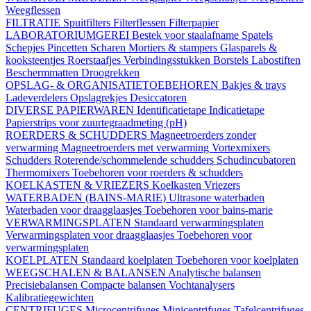
Weegflessen
FILTRATIE
Spuitfilters
Filterflessen
Filterpapier
LABORATORIUMGEREI
Bestek voor staalafname
Spatels
Schepjes
Pincetten
Scharen
Mortiers & stampers
Glasparels &
kooksteentjes
Roerstaafjes
Verbindingsstukken
Borstels
Labostiften
Beschermmatten
Droogrekken
OPSLAG- & ORGANISATIETOEBEHOREN
Bakjes & trays
Ladeverdelers
Opslagrekjes
Desiccatoren
DIVERSE PAPIERWAREN
Identificatietape
Indicatietape
Papierstrips voor zuurtegraadmeting (pH)
ROERDERS & SCHUDDERS
Magneetroerders zonder
verwarming
Magneetroerders met verwarming
Vortexmixers
Schudders
Roterende/schommelende schudders
Schudincubatoren
Thermomixers
Toebehoren voor roerders & schudders
KOELKASTEN & VRIEZERS
Koelkasten
Vriezers
WATERBADEN (BAINS-MARIE)
Ultrasone waterbaden
Waterbaden voor draagglaasjes
Toebehoren voor bains-marie
VERWARMINGSPLATEN
Standaard verwarmingsplaten
Verwarmingsplaten voor draagglaasjes
Toebehoren voor
verwarmingsplaten
KOELPLATEN
Standaard koelplaten
Toebehoren voor koelplaten
WEEGSCHALEN & BALANSEN
Analytische balansen
Precisiebalansen
Compacte balansen
Vochtanalysers
Kalibratiegewichten
CENTRIFUGES
Microcentrifuges
Minicentrifuges
Tafelcentrifuges