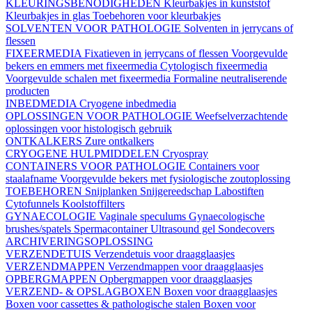
KLEURINGSBENODIGHEDEN
Kleurbakjes in kunststof
Kleurbakjes in glas
Toebehoren voor kleurbakjes
SOLVENTEN VOOR PATHOLOGIE
Solventen in jerrycans of
flessen
FIXEERMEDIA
Fixatieven in jerrycans of flessen
Voorgevulde
bekers en emmers met fixeermedia
Cytologisch fixeermedia
Voorgevulde schalen met fixeermedia
Formaline neutraliserende
producten
INBEDMEDIA
Cryogene inbedmedia
OPLOSSINGEN VOOR PATHOLOGIE
Weefselverzachtende
oplossingen voor histologisch gebruik
ONTKALKERS
Zure ontkalkers
CRYOGENE HULPMIDDELEN
Cryospray
CONTAINERS VOOR PATHOLOGIE
Containers voor
staalafname
Voorgevulde bekers met fysiologische zoutoplossing
TOEBEHOREN
Snijplanken
Snijgereedschap
Labostiften
Cytofunnels
Koolstoffilters
GYNAECOLOGIE
Vaginale speculums
Gynaecologische
brushes/spatels
Spermacontainer
Ultrasound gel
Sondecovers
ARCHIVERINGSOPLOSSING
VERZENDETUIS
Verzendetuis voor draagglaasjes
VERZENDMAPPEN
Verzendmappen voor draagglaasjes
OPBERGMAPPEN
Opbergmappen voor draagglaasjes
VERZEND- & OPSLAGBOXEN
Boxen voor draagglaasjes
Boxen voor cassettes & pathologische stalen
Boxen voor