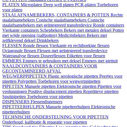
PLATEN
Microplaten
Deep well platen
PCR-platen
Toebehoren
voor platen
STAALAFNAMEBEKERS, CONTAINERS & POTTEN
Rechte
staalafnamebekers
Conische staalafnamebekers
Conische
staalafnamebekers met geïntegreerd transferdevice
Ronde containers
Vierkante containers
Schepbekers
Bekers met metalen deksel
Potten
met wijde opening (zalfpotten)
Medicijnbekers
Bekers met
zelfklevend deksel
Drinkbekers
FLESSEN
Ronde flessen
Vierkante en rechthoekige flessen
Octagonale flessen
Flessen met geïntegreerd transferdevice
Wateranalyse flessen
Doseerflessen
Etiketten voor flessen
EMMERS
Emmers te gebruiken met deksel
Emmers met giettuit
NAALDCONTAINERS & CONTAINERS VOOR
GECONTAMINEERD AFVAL
WEGWERPPIPETTEN
Plastic serologische pipetten
Peertjes voor
pipetten
Polypetten
Toebehoren voor wegwerppipetten
PIPETTEN
Manuele pipetten
Elektronische pipetten
Pipetten voor
verdunningen
Positive displacement pipetten
Repetitieve pipetten
Spuitpipetten
Toebehoren voor pipetten
DISPENSERS
Flessendispensers
PIPETTEERHULPEN
Manuele pipetteerhulpen
Elektronische
pipetteerhulpen
TECHNISCHE ONDERSTEUNING VOOR PIPETTEN
Onderhoud, kalibratie & reparatie voor pipetten