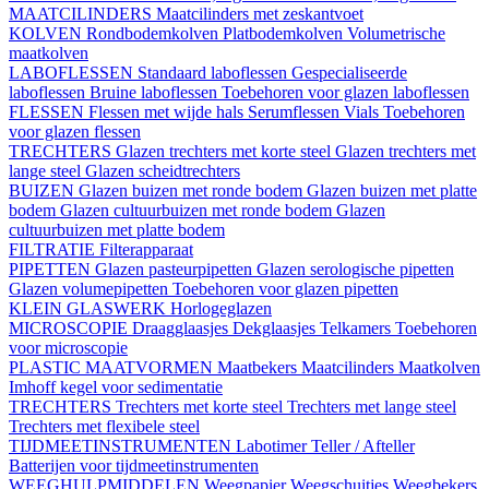
MAATCILINDERS
Maatcilinders met zeskantvoet
KOLVEN
Rondbodemkolven
Platbodemkolven
Volumetrische
maatkolven
LABOFLESSEN
Standaard laboflessen
Gespecialiseerde
laboflessen
Bruine laboflessen
Toebehoren voor glazen laboflessen
FLESSEN
Flessen met wijde hals
Serumflessen
Vials
Toebehoren
voor glazen flessen
TRECHTERS
Glazen trechters met korte steel
Glazen trechters met
lange steel
Glazen scheidtrechters
BUIZEN
Glazen buizen met ronde bodem
Glazen buizen met platte
bodem
Glazen cultuurbuizen met ronde bodem
Glazen
cultuurbuizen met platte bodem
FILTRATIE
Filterapparaat
PIPETTEN
Glazen pasteurpipetten
Glazen serologische pipetten
Glazen volumepipetten
Toebehoren voor glazen pipetten
KLEIN GLASWERK
Horlogeglazen
MICROSCOPIE
Draagglaasjes
Dekglaasjes
Telkamers
Toebehoren
voor microscopie
PLASTIC MAATVORMEN
Maatbekers
Maatcilinders
Maatkolven
Imhoff kegel voor sedimentatie
TRECHTERS
Trechters met korte steel
Trechters met lange steel
Trechters met flexibele steel
TIJDMEETINSTRUMENTEN
Labotimer
Teller / Afteller
Batterijen voor tijdmeetinstrumenten
WEEGHULPMIDDELEN
Weegpapier
Weegschuitjes
Weegbekers