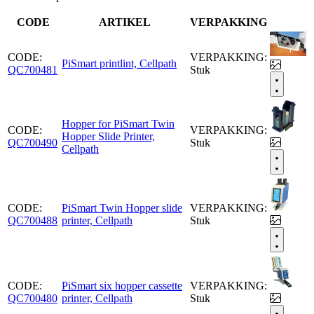
CODE
ARTIKEL
VERPAKKING
CODE:
VERPAKKING:
PiSmart printlint, Cellpath
QC700481
Stuk
Hopper for PiSmart Twin
CODE:
VERPAKKING:
Hopper Slide Printer,
QC700490
Stuk
Cellpath
CODE:
PiSmart Twin Hopper slide
VERPAKKING:
QC700488
printer, Cellpath
Stuk
CODE:
PiSmart six hopper cassette
VERPAKKING:
QC700480
printer, Cellpath
Stuk