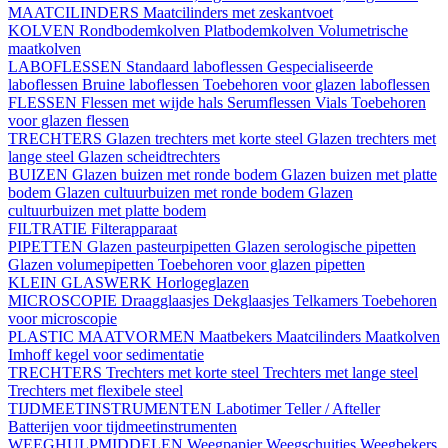
MAATCILINDERS
Maatcilinders met zeskantvoet
KOLVEN
Rondbodemkolven
Platbodemkolven
Volumetrische
maatkolven
LABOFLESSEN
Standaard laboflessen
Gespecialiseerde
laboflessen
Bruine laboflessen
Toebehoren voor glazen laboflessen
FLESSEN
Flessen met wijde hals
Serumflessen
Vials
Toebehoren
voor glazen flessen
TRECHTERS
Glazen trechters met korte steel
Glazen trechters met
lange steel
Glazen scheidtrechters
BUIZEN
Glazen buizen met ronde bodem
Glazen buizen met platte
bodem
Glazen cultuurbuizen met ronde bodem
Glazen
cultuurbuizen met platte bodem
FILTRATIE
Filterapparaat
PIPETTEN
Glazen pasteurpipetten
Glazen serologische pipetten
Glazen volumepipetten
Toebehoren voor glazen pipetten
KLEIN GLASWERK
Horlogeglazen
MICROSCOPIE
Draagglaasjes
Dekglaasjes
Telkamers
Toebehoren
voor microscopie
PLASTIC MAATVORMEN
Maatbekers
Maatcilinders
Maatkolven
Imhoff kegel voor sedimentatie
TRECHTERS
Trechters met korte steel
Trechters met lange steel
Trechters met flexibele steel
TIJDMEETINSTRUMENTEN
Labotimer
Teller / Afteller
Batterijen voor tijdmeetinstrumenten
WEEGHULPMIDDELEN
Weegpapier
Weegschuitjes
Weegbekers