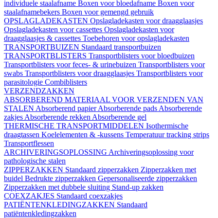
individuele staalafname
Boxen voor bloedafname
Boxen voor
staalafnamebekers
Boxen voor gemengd gebruik
OPSLAGLADEKASTEN
Opslagladekasten voor draagglaasjes
Opslagladekasten voor cassettes
Opslagladekasten voor
draagglaasjes & cassettes
Toebehoren voor opslagladekasten
TRANSPORTBUIZEN
Standaard transportbuizen
TRANSPORTBLISTERS
Transportblisters voor bloedbuizen
Transportblisters voor feces- & urinebuizen
Transportblisters voor
swabs
Transportblisters voor draagglaasjes
Transportblisters voor
parasitologie
Combiblisters
VERZENDZAKKEN
ABSORBEREND MATERIAAL VOOR VERZENDEN VAN
STALEN
Absorberend papier
Absorberende pads
Absorberende
zakjes
Absorberende rekken
Absorberende gel
THERMISCHE TRANSPORTMIDDELEN
Isothermische
draagtassen
Koelelementen & -kussens
Temperatuur tracking strips
Transportflessen
ARCHIVERINGSOPLOSSING
Archiveringsoplossing voor
pathologische stalen
ZIPPERZAKKEN
Standaard zipperzakken
Zipperzakken met
buidel
Bedrukte zipperzakken
Gepersonaliseerde zipperzakken
Zipperzakken met dubbele sluiting
Stand-up zakken
COEXZAKJES
Standaard coexzakjes
PATIËNTENKLEDINGZAKKEN
Standaard
patiëntenkledingzakken