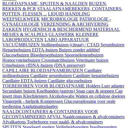
BLOEDAFNAME, SPUITEN & NAALDEN
BUIZEN,
REKKEN & PCR
STAALAFNAMEBEKERS, CONTAINERS,
POTTEN, FLESSEN ...
LIQUID HANDLING
WEEFSELKWEEK
MICROBIOLOGIE
PATHOLOGIE -
GYNAECOLOGIE
VERZENDING & ARCHIVERING
ZAKKEN
HYGIENISCH & BESCHERMEND MATERIAAL
MESJES & SCALPELS
GLASWERK
KLEINERE
LABOPRODUCTEN
LABO APPARATUUR
VACUÜMBUIZEN
Stollingsbuizen (citraat) / CTAD
Serumbuizen
Heparinebuizen
EDTA-buizen
Buizen zonder additief
Glucosebuizen
Bloedgroepbuizen
Sporenelementbuizen
Homocysteinebuizen
Crossmatchbuizen
Veterinaire buizen
Urinebuizen
cfDNA-buizen (DNA-preserver)
CAPILLAIRE BLOEDAFNAMEBUIZEN
Capillaire
stollingsbuizen
Capillaire serumbuizen
Capillaire heparinebuizen
Capillaire EDTA-buizen
Capillaire glucosebuizen
TOEBEHOREN VOOR BLOEDAFNAME
Holders
Luer adapter
Secundaire buizen
Knelbanden (garrots)
Snap caps & stoppen
Cap
insert rings
Kleefpleisters
Alcoholswabs
Watten en cellulose doekjes
Vingerprik - hielprik
Kompressen
Glucoseoplossing voor orale
toediening
Agglutinatieplaatjes
NAALDCONTAINERS & CONTAINERS VOOR
GECONTAMINEERD AFVAL
Naaldcontainers & afvalcontainers
Afvalkartons
Toebehoren voor naald- & afvalcontainers
SPUITEN
Standaard spuiten
Veiligheidsspuiten
Insulinespuiten