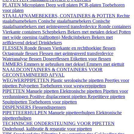
PLATEN
Microplaten
Deep well platen
PCR-platen
Toebehoren
voor platen
STAALAFNAMEBEKERS, CONTAINERS & POTTEN
Rechte
staalafnamebekers
Conische staalafnamebekers
Conische
staalafnamebekers met geïntegreerd transferdevice
Ronde containers
Vierkante containers
Schepbekers
Bekers met metalen deksel
Potten
met wijde opening (zalfpotten)
Medicijnbekers
Bekers met
zelfklevend deksel
Drinkbekers
FLESSEN
Ronde flessen
Vierkante en rechthoekige flessen
Octagonale flessen
Flessen met geïntegreerd transferdevice
Wateranalyse flessen
Doseerflessen
Etiketten voor flessen
EMMERS
Emmers te gebruiken met deksel
Emmers met giettuit
NAALDCONTAINERS & CONTAINERS VOOR
GECONTAMINEERD AFVAL
WEGWERPPIPETTEN
Plastic serologische pipetten
Peertjes voor
pipetten
Polypetten
Toebehoren voor wegwerppipetten
PIPETTEN
Manuele pipetten
Elektronische pipetten
Pipetten voor
verdunningen
Positive displacement pipetten
Repetitieve pipetten
Spuitpipetten
Toebehoren voor pipetten
DISPENSERS
Flessendispensers
PIPETTEERHULPEN
Manuele pipetteerhulpen
Elektronische
pipetteerhulpen
TECHNISCHE ONDERSTEUNING VOOR PIPETTEN
Onderhoud, kalibratie & reparatie voor pipetten