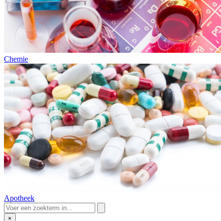
Chemie
Apotheek
×