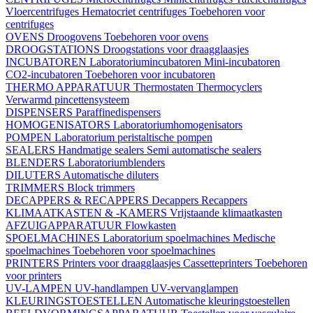
Vloercentrifuges
Hematocriet centrifuges
Toebehoren voor
centrifuges
OVENS
Droogovens
Toebehoren voor ovens
DROOGSTATIONS
Droogstations voor draagglaasjes
INCUBATOREN
Laboratoriumincubatoren
Mini-incubatoren
CO2-incubatoren
Toebehoren voor incubatoren
THERMO APPARATUUR
Thermostaten
Thermocyclers
Verwarmd pincettensysteem
DISPENSERS
Paraffinedispensers
HOMOGENISATORS
Laboratoriumhomogenisators
POMPEN
Laboratorium peristaltische pompen
SEALERS
Handmatige sealers
Semi automatische sealers
BLENDERS
Laboratoriumblenders
DILUTERS
Automatische diluters
TRIMMERS
Block trimmers
DECAPPERS & RECAPPERS
Decappers
Recappers
KLIMAATKASTEN & -KAMERS
Vrijstaande klimaatkasten
AFZUIGAPPARATUUR
Flowkasten
SPOELMACHINES
Laboratorium spoelmachines
Medische
spoelmachines
Toebehoren voor spoelmachines
PRINTERS
Printers voor draagglaasjes
Cassetteprinters
Toebehoren
voor printers
UV-LAMPEN
UV-handlampen
UV-vervanglampen
KLEURINGSTOESTELLEN
Automatische kleuringstoestellen