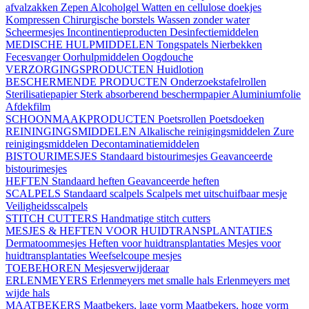
afvalzakken
Zepen
Alcoholgel
Watten en cellulose doekjes
Kompressen
Chirurgische borstels
Wassen zonder water
Scheermesjes
Incontinentieproducten
Desinfectiemiddelen
MEDISCHE HULPMIDDELEN
Tongspatels
Nierbekken
Fecesvanger
Oorhulpmiddelen
Oogdouche
VERZORGINGSPRODUCTEN
Huidlotion
BESCHERMENDE PRODUCTEN
Onderzoekstafelrollen
Sterilisatiepapier
Sterk absorberend beschermpapier
Aluminiumfolie
Afdekfilm
SCHOONMAAKPRODUCTEN
Poetsrollen
Poetsdoeken
REININGINGSMIDDELEN
Alkalische reinigingsmiddelen
Zure
reinigingsmiddelen
Decontaminatiemiddelen
BISTOURIMESJES
Standaard bistourimesjes
Geavanceerde
bistourimesjes
HEFTEN
Standaard heften
Geavanceerde heften
SCALPELS
Standaard scalpels
Scalpels met uitschuifbaar mesje
Veiligheidsscalpels
STITCH CUTTERS
Handmatige stitch cutters
MESJES & HEFTEN VOOR HUIDTRANSPLANTATIES
Dermatoommesjes
Heften voor huidtransplantaties
Mesjes voor
huidtransplantaties
Weefselcoupe mesjes
TOEBEHOREN
Mesjesverwijderaar
ERLENMEYERS
Erlenmeyers met smalle hals
Erlenmeyers met
wijde hals
MAATBEKERS
Maatbekers, lage vorm
Maatbekers, hoge vorm