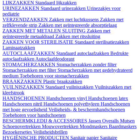
LIJKZAKKEN
Standaard lijkzakken
URINEZAKKEN
Standaard urinezakken
Urinezakjes voor
pediatrie
VERZENDZAKKEN
Zakken met luchtkussens
Zakken met
zelfklevende strip
Zakken met geïntegreerde absorptielaag
ZAKKEN MET METALEN SLUITING
Zakken met
geïntegreerde metaaldraad
Zakken met ritssluiting
ZAKKEN VOOR STERILISATIE
Standaard sterilisatiezakken
Laminaatzakken
AUTOCLAAFZAKKEN
Standaard autoclaafzakken
Bedrukte
autoclaafzakken
Autoclaafdeodorant
STOMACHERZAKKEN
Stomacherzakken zonder filter
Stomacherzakken met filter
Stomacherzakken met gedehydrateerd
medium
Toebehoren voor stomacherzakken
BRAAKZAKKEN
Plastic braakzakken
VUILNISZAKKEN
Standaard vuilniszakken
Vuilniszakken met
kleefstrook
HANDSCHOENEN
Handschoenen vinyl
Handschoenen latex
Handschoenen nitril
Handschoenen polyethyleen
Handschoenen
met hoge gevoeligheid
Veiligheids- & beschermhandschoenen
Toebehoren voor handschoenen
BESCHERMKLEDIJ & ACCESSOIRES
Jassen
Overalls
Mutsen
Schoenovertrekken
Mouwovertrekken
Mondmaskers
Baardmaskers
Bezoekersetjes
Veiligheidsbrillen
HYGIËNISCHE PRODUCTEN
Sanitair papier
Sanitaire