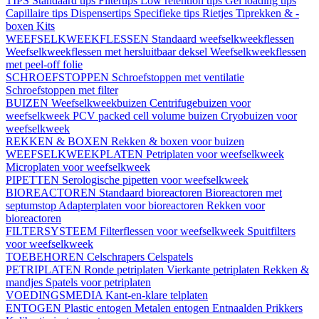
TIPS
Standaard tips
Filtertips
Low retention tips
Gel loading tips
Capillaire tips
Dispensertips
Specifieke tips
Rietjes
Tiprekken & -
boxen
Kits
WEEFSELKWEEKFLESSEN
Standaard weefselkweekflessen
Weefselkweekflessen met hersluitbaar deksel
Weefselkweekflessen
met peel-off folie
SCHROEFSTOPPEN
Schroefstoppen met ventilatie
Schroefstoppen met filter
BUIZEN
Weefselkweekbuizen
Centrifugebuizen voor
weefselkweek
PCV packed cell volume buizen
Cryobuizen voor
weefselkweek
REKKEN & BOXEN
Rekken & boxen voor buizen
WEEFSELKWEEKPLATEN
Petriplaten voor weefselkweek
Microplaten voor weefselkweek
PIPETTEN
Serologische pipetten voor weefselkweek
BIOREACTOREN
Standaard bioreactoren
Bioreactoren met
septumstop
Adapterplaten voor bioreactoren
Rekken voor
bioreactoren
FILTERSYSTEEM
Filterflessen voor weefselkweek
Spuitfilters
voor weefselkweek
TOEBEHOREN
Celschrapers
Celspatels
PETRIPLATEN
Ronde petriplaten
Vierkante petriplaten
Rekken &
mandjes
Spatels voor petriplaten
VOEDINGSMEDIA
Kant-en-klare telplaten
ENTOGEN
Plastic entogen
Metalen entogen
Entnaalden
Prikkers