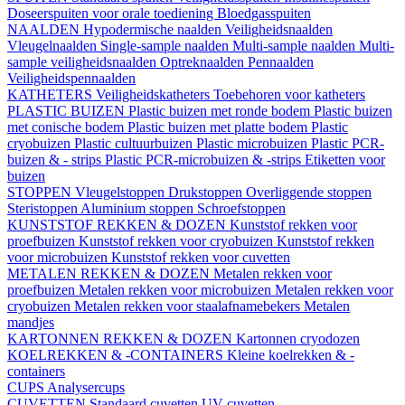
Doseerspuiten voor orale toediening
Bloedgasspuiten
NAALDEN
Hypodermische naalden
Veiligheidsnaalden
Vleugelnaalden
Single-sample naalden
Multi-sample naalden
Multi-
sample veiligheidsnaalden
Optreknaalden
Pennaalden
Veiligheidspennaalden
KATHETERS
Veiligheidskatheters
Toebehoren voor katheters
PLASTIC BUIZEN
Plastic buizen met ronde bodem
Plastic buizen
met conische bodem
Plastic buizen met platte bodem
Plastic
cryobuizen
Plastic cultuurbuizen
Plastic microbuizen
Plastic PCR-
buizen & - strips
Plastic PCR-microbuizen & -strips
Etiketten voor
buizen
STOPPEN
Vleugelstoppen
Drukstoppen
Overliggende stoppen
Steristoppen
Aluminium stoppen
Schroefstoppen
KUNSTSTOF REKKEN & DOZEN
Kunststof rekken voor
proefbuizen
Kunststof rekken voor cryobuizen
Kunststof rekken
voor microbuizen
Kunststof rekken voor cuvetten
METALEN REKKEN & DOZEN
Metalen rekken voor
proefbuizen
Metalen rekken voor microbuizen
Metalen rekken voor
cryobuizen
Metalen rekken voor staalafnamebekers
Metalen
mandjes
KARTONNEN REKKEN & DOZEN
Kartonnen cryodozen
KOELREKKEN & -CONTAINERS
Kleine koelrekken & -
containers
CUPS
Analysercups
CUVETTEN
Standaard cuvetten
UV-cuvetten