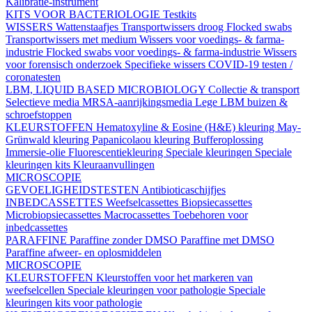
Kalibratie-instrument
KITS VOOR BACTERIOLOGIE
Testkits
WISSERS
Wattenstaafjes
Transportwissers droog
Flocked swabs
Transportwissers met medium
Wissers voor voedings- & farma-
industrie
Flocked swabs voor voedings- & farma-industrie
Wissers
voor forensisch onderzoek
Specifieke wissers
COVID-19 testen /
coronatesten
LBM, LIQUID BASED MICROBIOLOGY
Collectie & transport
Selectieve media
MRSA-aanrijkingsmedia
Lege LBM buizen &
schroefstoppen
KLEURSTOFFEN
Hematoxyline & Eosine (H&E) kleuring
May-
Grünwald kleuring
Papanicolaou kleuring
Bufferoplossing
Immersie-olie
Fluorescentiekleuring
Speciale kleuringen
Speciale
kleuringen kits
Kleuraanvullingen
MICROSCOPIE
GEVOELIGHEIDSTESTEN
Antibioticaschijfjes
INBEDCASSETTES
Weefselcassettes
Biopsiecassettes
Microbiopsiecassettes
Macrocassettes
Toebehoren voor
inbedcassettes
PARAFFINE
Paraffine zonder DMSO
Paraffine met DMSO
Paraffine afweer- en oplosmiddelen
MICROSCOPIE
KLEURSTOFFEN
Kleurstoffen voor het markeren van
weefselcellen
Speciale kleuringen voor pathologie
Speciale
kleuringen kits voor pathologie