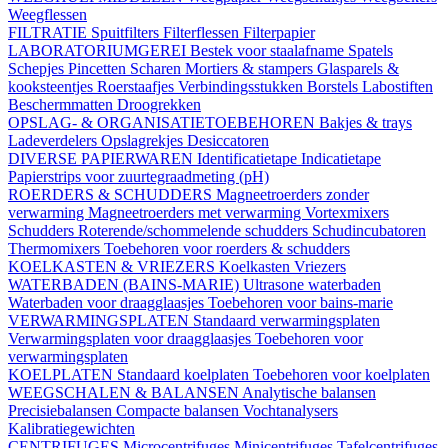
Weegflessen
FILTRATIE
Spuitfilters
Filterflessen
Filterpapier
LABORATORIUMGEREI
Bestek voor staalafname
Spatels
Schepjes
Pincetten
Scharen
Mortiers & stampers
Glasparels &
kooksteentjes
Roerstaafjes
Verbindingsstukken
Borstels
Labostiften
Beschermmatten
Droogrekken
OPSLAG- & ORGANISATIETOEBEHOREN
Bakjes & trays
Ladeverdelers
Opslagrekjes
Desiccatoren
DIVERSE PAPIERWAREN
Identificatietape
Indicatietape
Papierstrips voor zuurtegraadmeting (pH)
ROERDERS & SCHUDDERS
Magneetroerders zonder
verwarming
Magneetroerders met verwarming
Vortexmixers
Schudders
Roterende/schommelende schudders
Schudincubatoren
Thermomixers
Toebehoren voor roerders & schudders
KOELKASTEN & VRIEZERS
Koelkasten
Vriezers
WATERBADEN (BAINS-MARIE)
Ultrasone waterbaden
Waterbaden voor draagglaasjes
Toebehoren voor bains-marie
VERWARMINGSPLATEN
Standaard verwarmingsplaten
Verwarmingsplaten voor draagglaasjes
Toebehoren voor
verwarmingsplaten
KOELPLATEN
Standaard koelplaten
Toebehoren voor koelplaten
WEEGSCHALEN & BALANSEN
Analytische balansen
Precisiebalansen
Compacte balansen
Vochtanalysers
Kalibratiegewichten
CENTRIFUGES
Microcentrifuges
Minicentrifuges
Tafelcentrifuges