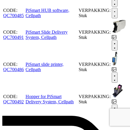
CODE:
PiSmart HUB software,
VERPAKKING:
QC700485
Cellpath
Stuk
CODE:
PiSmart Slide Delivery
VERPAKKING:
QC700491
System, Cellpath
Stuk
CODE:
PiSmart slide printer,
VERPAKKING:
QC700486
Cellpath
Stuk
CODE:
Hopper for PiSmart
VERPAKKING:
QC700492
Delivery System, Cellpath
Stuk