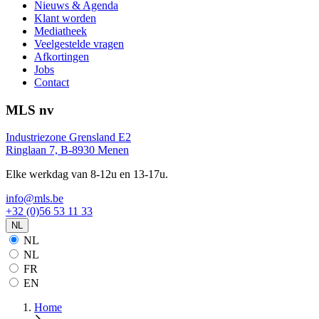
Nieuws & Agenda
Klant worden
Mediatheek
Veelgestelde vragen
Afkortingen
Jobs
Contact
MLS nv
Industriezone Grensland E2
Ringlaan 7, B-8930 Menen
Elke werkdag van 8-12u en 13-17u.
info@mls.be
+32 (0)56 53 11 33
NL
NL
NL
FR
EN
Home