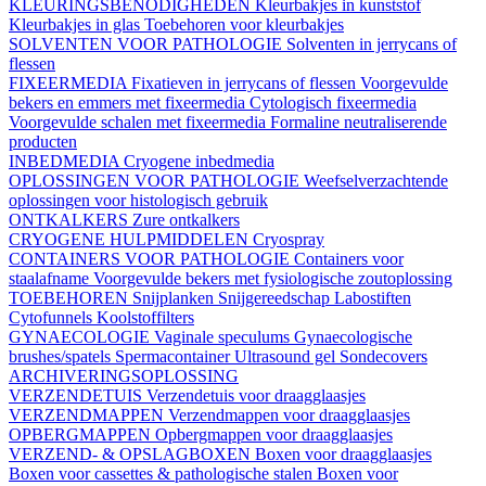
KLEURINGSBENODIGHEDEN
Kleurbakjes in kunststof
Kleurbakjes in glas
Toebehoren voor kleurbakjes
SOLVENTEN VOOR PATHOLOGIE
Solventen in jerrycans of
flessen
FIXEERMEDIA
Fixatieven in jerrycans of flessen
Voorgevulde
bekers en emmers met fixeermedia
Cytologisch fixeermedia
Voorgevulde schalen met fixeermedia
Formaline neutraliserende
producten
INBEDMEDIA
Cryogene inbedmedia
OPLOSSINGEN VOOR PATHOLOGIE
Weefselverzachtende
oplossingen voor histologisch gebruik
ONTKALKERS
Zure ontkalkers
CRYOGENE HULPMIDDELEN
Cryospray
CONTAINERS VOOR PATHOLOGIE
Containers voor
staalafname
Voorgevulde bekers met fysiologische zoutoplossing
TOEBEHOREN
Snijplanken
Snijgereedschap
Labostiften
Cytofunnels
Koolstoffilters
GYNAECOLOGIE
Vaginale speculums
Gynaecologische
brushes/spatels
Spermacontainer
Ultrasound gel
Sondecovers
ARCHIVERINGSOPLOSSING
VERZENDETUIS
Verzendetuis voor draagglaasjes
VERZENDMAPPEN
Verzendmappen voor draagglaasjes
OPBERGMAPPEN
Opbergmappen voor draagglaasjes
VERZEND- & OPSLAGBOXEN
Boxen voor draagglaasjes
Boxen voor cassettes & pathologische stalen
Boxen voor