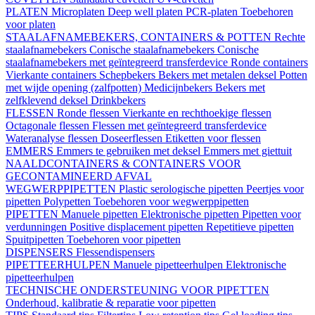
PLATEN
Microplaten
Deep well platen
PCR-platen
Toebehoren
voor platen
STAALAFNAMEBEKERS, CONTAINERS & POTTEN
Rechte
staalafnamebekers
Conische staalafnamebekers
Conische
staalafnamebekers met geïntegreerd transferdevice
Ronde containers
Vierkante containers
Schepbekers
Bekers met metalen deksel
Potten
met wijde opening (zalfpotten)
Medicijnbekers
Bekers met
zelfklevend deksel
Drinkbekers
FLESSEN
Ronde flessen
Vierkante en rechthoekige flessen
Octagonale flessen
Flessen met geïntegreerd transferdevice
Wateranalyse flessen
Doseerflessen
Etiketten voor flessen
EMMERS
Emmers te gebruiken met deksel
Emmers met giettuit
NAALDCONTAINERS & CONTAINERS VOOR
GECONTAMINEERD AFVAL
WEGWERPPIPETTEN
Plastic serologische pipetten
Peertjes voor
pipetten
Polypetten
Toebehoren voor wegwerppipetten
PIPETTEN
Manuele pipetten
Elektronische pipetten
Pipetten voor
verdunningen
Positive displacement pipetten
Repetitieve pipetten
Spuitpipetten
Toebehoren voor pipetten
DISPENSERS
Flessendispensers
PIPETTEERHULPEN
Manuele pipetteerhulpen
Elektronische
pipetteerhulpen
TECHNISCHE ONDERSTEUNING VOOR PIPETTEN
Onderhoud, kalibratie & reparatie voor pipetten