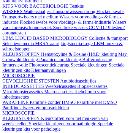
Kalibratie-instrument
KITS VOOR BACTERIOLOGIE
Testkits
WISSERS
Wattenstaafjes
Transportwissers droog
Flocked swabs
Transportwissers met medium
Wissers voor voedings- & farma-
industrie
Flocked swabs voor voedings- & farma-industrie
Wissers
voor forensisch onderzoek
Specifieke wissers
COVID-19 testen /
coronatesten
LBM, LIQUID BASED MICROBIOLOGY
Collectie & transport
Selectieve media
MRSA-aanrijkingsmedia
Lege LBM buizen &
schroefstoppen
KLEURSTOFFEN
Hematoxyline & Eosine (H&E) kleuring
May-
Grünwald kleuring
Papanicolaou kleuring
Bufferoplossing
Immersie-olie
Fluorescentiekleuring
Speciale kleuringen
Speciale
kleuringen kits
Kleuraanvullingen
MICROSCOPIE
GEVOELIGHEIDSTESTEN
Antibioticaschijfjes
INBEDCASSETTES
Weefselcassettes
Biopsiecassettes
Microbiopsiecassettes
Macrocassettes
Toebehoren voor
inbedcassettes
PARAFFINE
Paraffine zonder DMSO
Paraffine met DMSO
Paraffine afweer- en oplosmiddelen
MICROSCOPIE
KLEURSTOFFEN
Kleurstoffen voor het markeren van
weefselcellen
Speciale kleuringen voor pathologie
Speciale
kleuringen kits voor pathologie