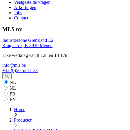
Veelgestelde vragen
Afkortingen
Jobs
Contact
MLS nv
Industriezone Grensland E2
Ringlaan 7, B-8930 Menen
Elke werkdag van 8-12u en 13-17u.
info@mls.be
+32 (0)56 53 11 33
NL
NL
NL
FR
EN
Home
Producten