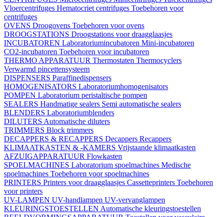
Vloercentrifuges
Hematocriet centrifuges
Toebehoren voor
centrifuges
OVENS
Droogovens
Toebehoren voor ovens
DROOGSTATIONS
Droogstations voor draagglaasjes
INCUBATOREN
Laboratoriumincubatoren
Mini-incubatoren
CO2-incubatoren
Toebehoren voor incubatoren
THERMO APPARATUUR
Thermostaten
Thermocyclers
Verwarmd pincettensysteem
DISPENSERS
Paraffinedispensers
HOMOGENISATORS
Laboratoriumhomogenisators
POMPEN
Laboratorium peristaltische pompen
SEALERS
Handmatige sealers
Semi automatische sealers
BLENDERS
Laboratoriumblenders
DILUTERS
Automatische diluters
TRIMMERS
Block trimmers
DECAPPERS & RECAPPERS
Decappers
Recappers
KLIMAATKASTEN & -KAMERS
Vrijstaande klimaatkasten
AFZUIGAPPARATUUR
Flowkasten
SPOELMACHINES
Laboratorium spoelmachines
Medische
spoelmachines
Toebehoren voor spoelmachines
PRINTERS
Printers voor draagglaasjes
Cassetteprinters
Toebehoren
voor printers
UV-LAMPEN
UV-handlampen
UV-vervanglampen
KLEURINGSTOESTELLEN
Automatische kleuringstoestellen