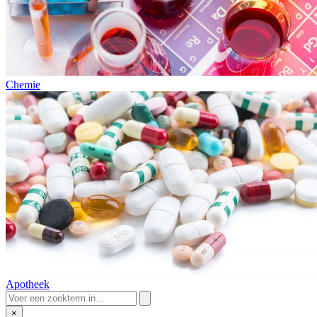
Chemie
Apotheek
×