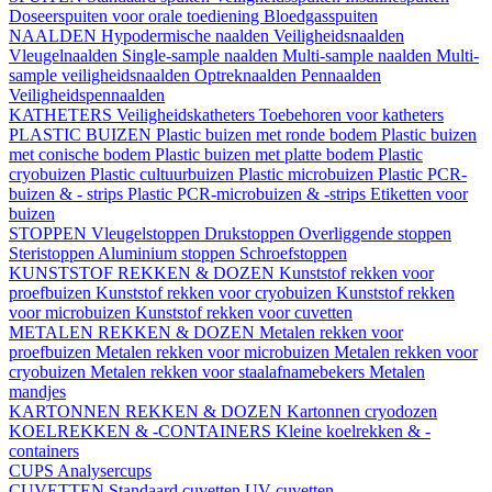
Doseerspuiten voor orale toediening
Bloedgasspuiten
NAALDEN
Hypodermische naalden
Veiligheidsnaalden
Vleugelnaalden
Single-sample naalden
Multi-sample naalden
Multi-
sample veiligheidsnaalden
Optreknaalden
Pennaalden
Veiligheidspennaalden
KATHETERS
Veiligheidskatheters
Toebehoren voor katheters
PLASTIC BUIZEN
Plastic buizen met ronde bodem
Plastic buizen
met conische bodem
Plastic buizen met platte bodem
Plastic
cryobuizen
Plastic cultuurbuizen
Plastic microbuizen
Plastic PCR-
buizen & - strips
Plastic PCR-microbuizen & -strips
Etiketten voor
buizen
STOPPEN
Vleugelstoppen
Drukstoppen
Overliggende stoppen
Steristoppen
Aluminium stoppen
Schroefstoppen
KUNSTSTOF REKKEN & DOZEN
Kunststof rekken voor
proefbuizen
Kunststof rekken voor cryobuizen
Kunststof rekken
voor microbuizen
Kunststof rekken voor cuvetten
METALEN REKKEN & DOZEN
Metalen rekken voor
proefbuizen
Metalen rekken voor microbuizen
Metalen rekken voor
cryobuizen
Metalen rekken voor staalafnamebekers
Metalen
mandjes
KARTONNEN REKKEN & DOZEN
Kartonnen cryodozen
KOELREKKEN & -CONTAINERS
Kleine koelrekken & -
containers
CUPS
Analysercups
CUVETTEN
Standaard cuvetten
UV-cuvetten