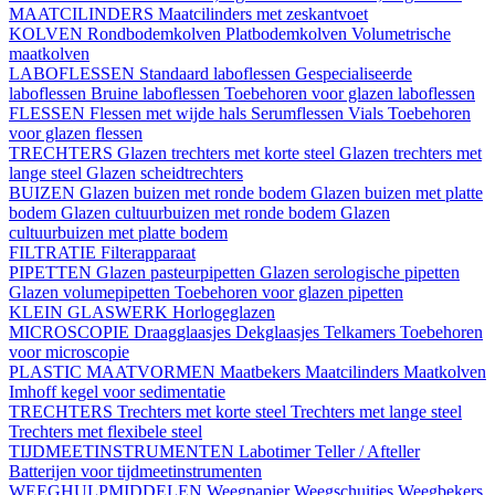
MAATCILINDERS
Maatcilinders met zeskantvoet
KOLVEN
Rondbodemkolven
Platbodemkolven
Volumetrische
maatkolven
LABOFLESSEN
Standaard laboflessen
Gespecialiseerde
laboflessen
Bruine laboflessen
Toebehoren voor glazen laboflessen
FLESSEN
Flessen met wijde hals
Serumflessen
Vials
Toebehoren
voor glazen flessen
TRECHTERS
Glazen trechters met korte steel
Glazen trechters met
lange steel
Glazen scheidtrechters
BUIZEN
Glazen buizen met ronde bodem
Glazen buizen met platte
bodem
Glazen cultuurbuizen met ronde bodem
Glazen
cultuurbuizen met platte bodem
FILTRATIE
Filterapparaat
PIPETTEN
Glazen pasteurpipetten
Glazen serologische pipetten
Glazen volumepipetten
Toebehoren voor glazen pipetten
KLEIN GLASWERK
Horlogeglazen
MICROSCOPIE
Draagglaasjes
Dekglaasjes
Telkamers
Toebehoren
voor microscopie
PLASTIC MAATVORMEN
Maatbekers
Maatcilinders
Maatkolven
Imhoff kegel voor sedimentatie
TRECHTERS
Trechters met korte steel
Trechters met lange steel
Trechters met flexibele steel
TIJDMEETINSTRUMENTEN
Labotimer
Teller / Afteller
Batterijen voor tijdmeetinstrumenten
WEEGHULPMIDDELEN
Weegpapier
Weegschuitjes
Weegbekers