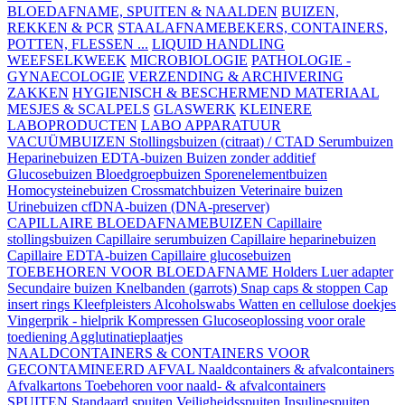
BLOEDAFNAME, SPUITEN & NAALDEN
BUIZEN,
REKKEN & PCR
STAALAFNAMEBEKERS, CONTAINERS,
POTTEN, FLESSEN ...
LIQUID HANDLING
WEEFSELKWEEK
MICROBIOLOGIE
PATHOLOGIE -
GYNAECOLOGIE
VERZENDING & ARCHIVERING
ZAKKEN
HYGIENISCH & BESCHERMEND MATERIAAL
MESJES & SCALPELS
GLASWERK
KLEINERE
LABOPRODUCTEN
LABO APPARATUUR
VACUÜMBUIZEN
Stollingsbuizen (citraat) / CTAD
Serumbuizen
Heparinebuizen
EDTA-buizen
Buizen zonder additief
Glucosebuizen
Bloedgroepbuizen
Sporenelementbuizen
Homocysteinebuizen
Crossmatchbuizen
Veterinaire buizen
Urinebuizen
cfDNA-buizen (DNA-preserver)
CAPILLAIRE BLOEDAFNAMEBUIZEN
Capillaire
stollingsbuizen
Capillaire serumbuizen
Capillaire heparinebuizen
Capillaire EDTA-buizen
Capillaire glucosebuizen
TOEBEHOREN VOOR BLOEDAFNAME
Holders
Luer adapter
Secundaire buizen
Knelbanden (garrots)
Snap caps & stoppen
Cap
insert rings
Kleefpleisters
Alcoholswabs
Watten en cellulose doekjes
Vingerprik - hielprik
Kompressen
Glucoseoplossing voor orale
toediening
Agglutinatieplaatjes
NAALDCONTAINERS & CONTAINERS VOOR
GECONTAMINEERD AFVAL
Naaldcontainers & afvalcontainers
Afvalkartons
Toebehoren voor naald- & afvalcontainers
SPUITEN
Standaard spuiten
Veiligheidsspuiten
Insulinespuiten