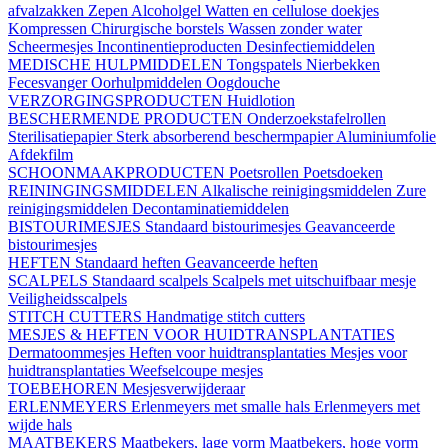
afvalzakken
Zepen
Alcoholgel
Watten en cellulose doekjes
Kompressen
Chirurgische borstels
Wassen zonder water
Scheermesjes
Incontinentieproducten
Desinfectiemiddelen
MEDISCHE HULPMIDDELEN
Tongspatels
Nierbekken
Fecesvanger
Oorhulpmiddelen
Oogdouche
VERZORGINGSPRODUCTEN
Huidlotion
BESCHERMENDE PRODUCTEN
Onderzoekstafelrollen
Sterilisatiepapier
Sterk absorberend beschermpapier
Aluminiumfolie
Afdekfilm
SCHOONMAAKPRODUCTEN
Poetsrollen
Poetsdoeken
REININGINGSMIDDELEN
Alkalische reinigingsmiddelen
Zure
reinigingsmiddelen
Decontaminatiemiddelen
BISTOURIMESJES
Standaard bistourimesjes
Geavanceerde
bistourimesjes
HEFTEN
Standaard heften
Geavanceerde heften
SCALPELS
Standaard scalpels
Scalpels met uitschuifbaar mesje
Veiligheidsscalpels
STITCH CUTTERS
Handmatige stitch cutters
MESJES & HEFTEN VOOR HUIDTRANSPLANTATIES
Dermatoommesjes
Heften voor huidtransplantaties
Mesjes voor
huidtransplantaties
Weefselcoupe mesjes
TOEBEHOREN
Mesjesverwijderaar
ERLENMEYERS
Erlenmeyers met smalle hals
Erlenmeyers met
wijde hals
MAATBEKERS
Maatbekers, lage vorm
Maatbekers, hoge vorm