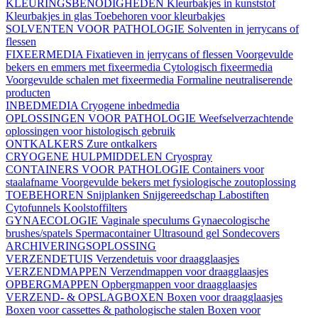
KLEURINGSBENODIGHEDEN
Kleurbakjes in kunststof
Kleurbakjes in glas
Toebehoren voor kleurbakjes
SOLVENTEN VOOR PATHOLOGIE
Solventen in jerrycans of
flessen
FIXEERMEDIA
Fixatieven in jerrycans of flessen
Voorgevulde
bekers en emmers met fixeermedia
Cytologisch fixeermedia
Voorgevulde schalen met fixeermedia
Formaline neutraliserende
producten
INBEDMEDIA
Cryogene inbedmedia
OPLOSSINGEN VOOR PATHOLOGIE
Weefselverzachtende
oplossingen voor histologisch gebruik
ONTKALKERS
Zure ontkalkers
CRYOGENE HULPMIDDELEN
Cryospray
CONTAINERS VOOR PATHOLOGIE
Containers voor
staalafname
Voorgevulde bekers met fysiologische zoutoplossing
TOEBEHOREN
Snijplanken
Snijgereedschap
Labostiften
Cytofunnels
Koolstoffilters
GYNAECOLOGIE
Vaginale speculums
Gynaecologische
brushes/spatels
Spermacontainer
Ultrasound gel
Sondecovers
ARCHIVERINGSOPLOSSING
VERZENDETUIS
Verzendetuis voor draagglaasjes
VERZENDMAPPEN
Verzendmappen voor draagglaasjes
OPBERGMAPPEN
Opbergmappen voor draagglaasjes
VERZEND- & OPSLAGBOXEN
Boxen voor draagglaasjes
Boxen voor cassettes & pathologische stalen
Boxen voor