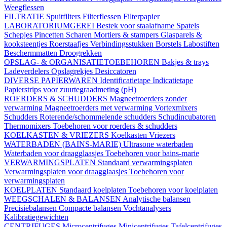
Weegflessen
FILTRATIE
Spuitfilters
Filterflessen
Filterpapier
LABORATORIUMGEREI
Bestek voor staalafname
Spatels
Schepjes
Pincetten
Scharen
Mortiers & stampers
Glasparels &
kooksteentjes
Roerstaafjes
Verbindingsstukken
Borstels
Labostiften
Beschermmatten
Droogrekken
OPSLAG- & ORGANISATIETOEBEHOREN
Bakjes & trays
Ladeverdelers
Opslagrekjes
Desiccatoren
DIVERSE PAPIERWAREN
Identificatietape
Indicatietape
Papierstrips voor zuurtegraadmeting (pH)
ROERDERS & SCHUDDERS
Magneetroerders zonder
verwarming
Magneetroerders met verwarming
Vortexmixers
Schudders
Roterende/schommelende schudders
Schudincubatoren
Thermomixers
Toebehoren voor roerders & schudders
KOELKASTEN & VRIEZERS
Koelkasten
Vriezers
WATERBADEN (BAINS-MARIE)
Ultrasone waterbaden
Waterbaden voor draagglaasjes
Toebehoren voor bains-marie
VERWARMINGSPLATEN
Standaard verwarmingsplaten
Verwarmingsplaten voor draagglaasjes
Toebehoren voor
verwarmingsplaten
KOELPLATEN
Standaard koelplaten
Toebehoren voor koelplaten
WEEGSCHALEN & BALANSEN
Analytische balansen
Precisiebalansen
Compacte balansen
Vochtanalysers
Kalibratiegewichten
CENTRIFUGES
Microcentrifuges
Minicentrifuges
Tafelcentrifuges