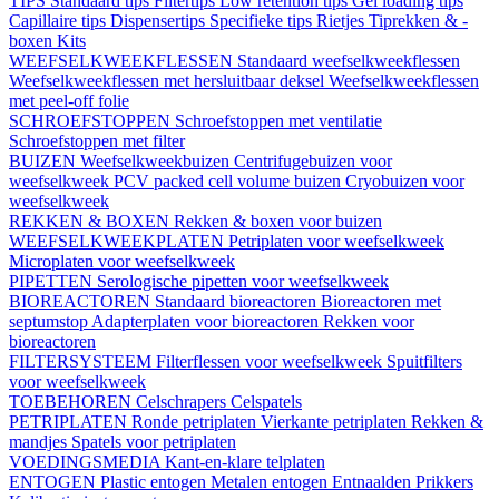
TIPS
Standaard tips
Filtertips
Low retention tips
Gel loading tips
Capillaire tips
Dispensertips
Specifieke tips
Rietjes
Tiprekken & -
boxen
Kits
WEEFSELKWEEKFLESSEN
Standaard weefselkweekflessen
Weefselkweekflessen met hersluitbaar deksel
Weefselkweekflessen
met peel-off folie
SCHROEFSTOPPEN
Schroefstoppen met ventilatie
Schroefstoppen met filter
BUIZEN
Weefselkweekbuizen
Centrifugebuizen voor
weefselkweek
PCV packed cell volume buizen
Cryobuizen voor
weefselkweek
REKKEN & BOXEN
Rekken & boxen voor buizen
WEEFSELKWEEKPLATEN
Petriplaten voor weefselkweek
Microplaten voor weefselkweek
PIPETTEN
Serologische pipetten voor weefselkweek
BIOREACTOREN
Standaard bioreactoren
Bioreactoren met
septumstop
Adapterplaten voor bioreactoren
Rekken voor
bioreactoren
FILTERSYSTEEM
Filterflessen voor weefselkweek
Spuitfilters
voor weefselkweek
TOEBEHOREN
Celschrapers
Celspatels
PETRIPLATEN
Ronde petriplaten
Vierkante petriplaten
Rekken &
mandjes
Spatels voor petriplaten
VOEDINGSMEDIA
Kant-en-klare telplaten
ENTOGEN
Plastic entogen
Metalen entogen
Entnaalden
Prikkers