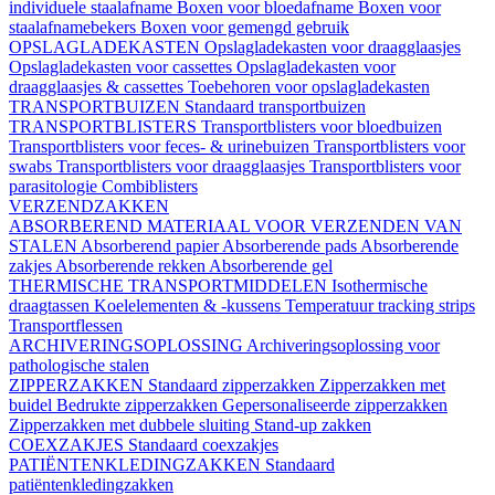
individuele staalafname
Boxen voor bloedafname
Boxen voor
staalafnamebekers
Boxen voor gemengd gebruik
OPSLAGLADEKASTEN
Opslagladekasten voor draagglaasjes
Opslagladekasten voor cassettes
Opslagladekasten voor
draagglaasjes & cassettes
Toebehoren voor opslagladekasten
TRANSPORTBUIZEN
Standaard transportbuizen
TRANSPORTBLISTERS
Transportblisters voor bloedbuizen
Transportblisters voor feces- & urinebuizen
Transportblisters voor
swabs
Transportblisters voor draagglaasjes
Transportblisters voor
parasitologie
Combiblisters
VERZENDZAKKEN
ABSORBEREND MATERIAAL VOOR VERZENDEN VAN
STALEN
Absorberend papier
Absorberende pads
Absorberende
zakjes
Absorberende rekken
Absorberende gel
THERMISCHE TRANSPORTMIDDELEN
Isothermische
draagtassen
Koelelementen & -kussens
Temperatuur tracking strips
Transportflessen
ARCHIVERINGSOPLOSSING
Archiveringsoplossing voor
pathologische stalen
ZIPPERZAKKEN
Standaard zipperzakken
Zipperzakken met
buidel
Bedrukte zipperzakken
Gepersonaliseerde zipperzakken
Zipperzakken met dubbele sluiting
Stand-up zakken
COEXZAKJES
Standaard coexzakjes
PATIËNTENKLEDINGZAKKEN
Standaard
patiëntenkledingzakken