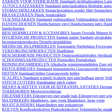
ZAKKEN VOOR STERILISATIE
Standaard sterilisatiezakken
Lami
AUTOCLAAFZAKKEN
Standaard autoclaafzakken
Bedrukte auto
STOMACHERZAKKEN
Stomacherzakken zonder filter
Stomacherz
BRAAKZAKKEN
Plastic braakzakken
VUILNISZAKKEN
Standaard vuilniszakken
Vuilniszakken met klee
HANDSCHOENEN
Handschoenen vinyl
Handschoenen latex
Hand
handschoenen
BESCHERMKLEDIJ & ACCESSOIRES
Jassen
Overalls
Mutsen
S
HYGIËNISCHE PRODUCTEN
Sanitair papier
Sanitaire afvalzakk
Incontinentieproducten
Desinfectiemiddelen
MEDISCHE HULPMIDDELEN
Tongspatels
Nierbekken
Fecesvan
VERZORGINGSPRODUCTEN
Huidlotion
BESCHERMENDE PRODUCTEN
Onderzoekstafelrollen
Sterilisa
SCHOONMAAKPRODUCTEN
Poetsrollen
Poetsdoeken
REININGINGSMIDDELEN
Alkalische reinigingsmiddelen
Zure re
BISTOURIMESJES
Standaard bistourimesjes
Geavanceerde bistouri
HEFTEN
Standaard heften
Geavanceerde heften
SCALPELS
Standaard scalpels
Scalpels met uitschuifbaar mesje
Veil
STITCH CUTTERS
Handmatige stitch cutters
MESJES & HEFTEN VOOR HUIDTRANSPLANTATIES
Dermat
TOEBEHOREN
Mesjesverwijderaar
ERLENMEYERS
Erlenmeyers met smalle hals
Erlenmeyers met wijd
MAATBEKERS
Maatbekers, lage vorm
Maatbekers, hoge vorm
MAATCILINDERS
Maatcilinders met zeskantvoet
KOLVEN
Rondbodemkolven
Platbodemkolven
Volumetrische maat