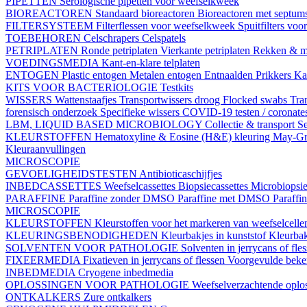
PIPETTEN
Serologische pipetten voor weefselkweek
BIOREACTOREN
Standaard bioreactoren
Bioreactoren met septum
FILTERSYSTEEM
Filterflessen voor weefselkweek
Spuitfilters vo
TOEBEHOREN
Celschrapers
Celspatels
PETRIPLATEN
Ronde petriplaten
Vierkante petriplaten
Rekken & m
VOEDINGSMEDIA
Kant-en-klare telplaten
ENTOGEN
Plastic entogen
Metalen entogen
Entnaalden
Prikkers
Kal
KITS VOOR BACTERIOLOGIE
Testkits
WISSERS
Wattenstaafjes
Transportwissers droog
Flocked swabs
Tra
forensisch onderzoek
Specifieke wissers
COVID-19 testen / coronate
LBM, LIQUID BASED MICROBIOLOGY
Collectie & transport
Se
KLEURSTOFFEN
Hematoxyline & Eosine (H&E) kleuring
May-Gr
Kleuraanvullingen
MICROSCOPIE
GEVOELIGHEIDSTESTEN
Antibioticaschijfjes
INBEDCASSETTES
Weefselcassettes
Biopsiecassettes
Microbiopsie
PARAFFINE
Paraffine zonder DMSO
Paraffine met DMSO
Paraffi
MICROSCOPIE
KLEURSTOFFEN
Kleurstoffen voor het markeren van weefselcell
KLEURINGSBENODIGHEDEN
Kleurbakjes in kunststof
Kleurbak
SOLVENTEN VOOR PATHOLOGIE
Solventen in jerrycans of fle
FIXEERMEDIA
Fixatieven in jerrycans of flessen
Voorgevulde beke
INBEDMEDIA
Cryogene inbedmedia
OPLOSSINGEN VOOR PATHOLOGIE
Weefselverzachtende oplos
ONTKALKERS
Zure ontkalkers