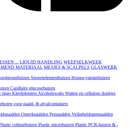
SEN ...
LIQUID HANDLING
WEEFSELKWEEK
RMEND MATERIAAL
MESJES & SCALPELS
GLASWERK
loedgroepbuizen
Sporenelementbuizen
Homocysteinebuizen
uizen
Capillaire glucosebuizen
t rings
Kleefpleisters
Alcoholswabs
Watten en cellulose doekjes
ehoren voor naald- & afvalcontainers
eidsnaalden
Optreknaalden
Pennaalden
Veiligheidspennaalden
Plastic cultuurbuizen
Plastic microbuizen
Plastic PCR-buizen & -