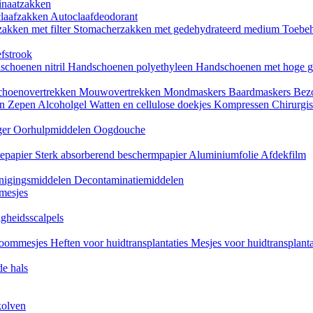
naatzakken
claafzakken
Autoclaafdeodorant
akken met filter
Stomacherzakken met gedehydrateerd medium
Toebeh
fstrook
schoenen nitril
Handschoenen polyethyleen
Handschoenen met hoge g
choenovertrekken
Mouwovertrekken
Mondmaskers
Baardmaskers
Bezo
en
Zepen
Alcoholgel
Watten en cellulose doekjes
Kompressen
Chirurgis
ger
Oorhulpmiddelen
Oogdouche
tiepapier
Sterk absorberend beschermpapier
Aluminiumfolie
Afdekfilm
inigingsmiddelen
Decontaminatiemiddelen
mesjes
igheidsscalpels
oommesjes
Heften voor huidtransplantaties
Mesjes voor huidtransplant
e hals
kolven