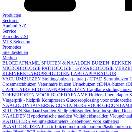
Producten
Sectoren
Aanbod A-Z
Service
Barcode: USI
MLS Selection
Promoties
Snel bestellen
Merken
BLOEDAFNAME, SPUITEN & NAALDEN
BUIZEN, REKKEN
MICROBIOLOGIE
PATHOLOGIE - GYNAECOLOGIE
VERZE
KLEINERE LABOPRODUCTEN
LABO APPARATUUR
VACUÜMBUIZEN
Stollingsbuizen (citraat) / CTAD
Serumbuizen
H
Crossmatchbuizen
Veterinaire buizen
Urinebuizen
cfDNA-buizen (DN
CAPILLAIRE BLOEDAFNAMEBUIZEN
Capillaire stollingsbuiz
TOEBEHOREN VOOR BLOEDAFNAME
Holders
Luer adapter
S
Vingerprik - hielprik
Kompressen
Glucoseoplossing voor orale toedi
NAALDCONTAINERS & CONTAINERS VOOR GECONTAMI
SPUITEN
Standaard spuiten
Veiligheidsspuiten
Insulinespuiten
Dosee
NAALDEN
Hypodermische naalden
Veiligheidsnaalden
Vleugelnaa
KATHETERS
Veiligheidskatheters
Toebehoren voor katheters
PLASTIC BUIZEN
Plastic buizen met ronde bodem
Plastic buizen
strips
Plastic PCR-microbuizen & -strips
Etiketten voor buizen