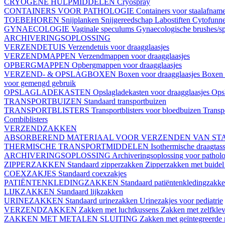
CRYOGENE HULPMIDDELEN
Cryospray
CONTAINERS VOOR PATHOLOGIE
Containers voor staalafnam
TOEBEHOREN
Snijplanken
Snijgereedschap
Labostiften
Cytofunn
GYNAECOLOGIE
Vaginale speculums
Gynaecologische brushes/sp
ARCHIVERINGSOPLOSSING
VERZENDETUIS
Verzendetuis voor draagglaasjes
VERZENDMAPPEN
Verzendmappen voor draagglaasjes
OPBERGMAPPEN
Opbergmappen voor draagglaasjes
VERZEND- & OPSLAGBOXEN
Boxen voor draagglaasjes
Boxen 
voor gemengd gebruik
OPSLAGLADEKASTEN
Opslagladekasten voor draagglaasjes
Opsl
TRANSPORTBUIZEN
Standaard transportbuizen
TRANSPORTBLISTERS
Transportblisters voor bloedbuizen
Transp
Combiblisters
VERZENDZAKKEN
ABSORBEREND MATERIAAL VOOR VERZENDEN VAN ST
THERMISCHE TRANSPORTMIDDELEN
Isothermische draagtas
ARCHIVERINGSOPLOSSING
Archiveringsoplossing voor patholo
ZIPPERZAKKEN
Standaard zipperzakken
Zipperzakken met buide
COEXZAKJES
Standaard coexzakjes
PATIËNTENKLEDINGZAKKEN
Standaard patiëntenkledingzakk
LIJKZAKKEN
Standaard lijkzakken
URINEZAKKEN
Standaard urinezakken
Urinezakjes voor pediatrie
VERZENDZAKKEN
Zakken met luchtkussens
Zakken met zelfklev
ZAKKEN MET METALEN SLUITING
Zakken met geïntegreerde