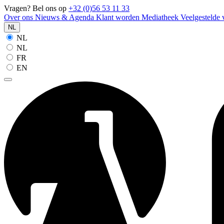
Vragen? Bel ons op
+32 (0)56 53 11 33
Over ons
Nieuws & Agenda
Klant worden
Mediatheek
Veelgestelde
NL
NL
NL
FR
EN