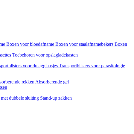
name
Boxen voor bloedafname
Boxen voor staalafnamebekers
Boxen
ssettes
Toebehoren voor opslagladekasten
portblisters voor draagglaasjes
Transportblisters voor parasitologie
sorberende rekken
Absorberende gel
ssen
met dubbele sluiting
Stand-up zakken