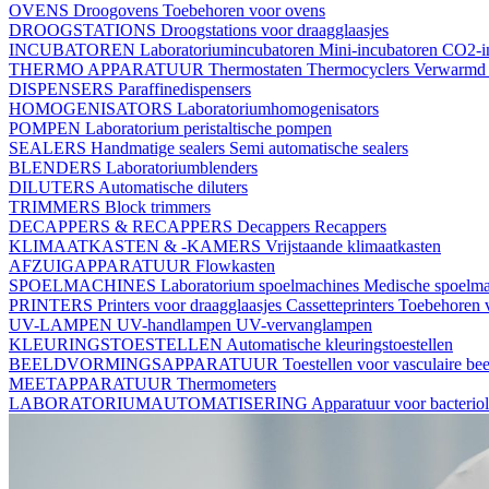
OVENS
Droogovens
Toebehoren voor ovens
DROOGSTATIONS
Droogstations voor draagglaasjes
INCUBATOREN
Laboratoriumincubatoren
Mini-incubatoren
CO2-i
THERMO APPARATUUR
Thermostaten
Thermocyclers
Verwarmd 
DISPENSERS
Paraffinedispensers
HOMOGENISATORS
Laboratoriumhomogenisators
POMPEN
Laboratorium peristaltische pompen
SEALERS
Handmatige sealers
Semi automatische sealers
BLENDERS
Laboratoriumblenders
DILUTERS
Automatische diluters
TRIMMERS
Block trimmers
DECAPPERS & RECAPPERS
Decappers
Recappers
KLIMAATKASTEN & -KAMERS
Vrijstaande klimaatkasten
AFZUIGAPPARATUUR
Flowkasten
SPOELMACHINES
Laboratorium spoelmachines
Medische spoelm
PRINTERS
Printers voor draagglaasjes
Cassetteprinters
Toebehoren v
UV-LAMPEN
UV-handlampen
UV-vervanglampen
KLEURINGSTOESTELLEN
Automatische kleuringstoestellen
BEELDVORMINGSAPPARATUUR
Toestellen voor vasculaire b
MEETAPPARATUUR
Thermometers
LABORATORIUMAUTOMATISERING
Apparatuur voor bacterio