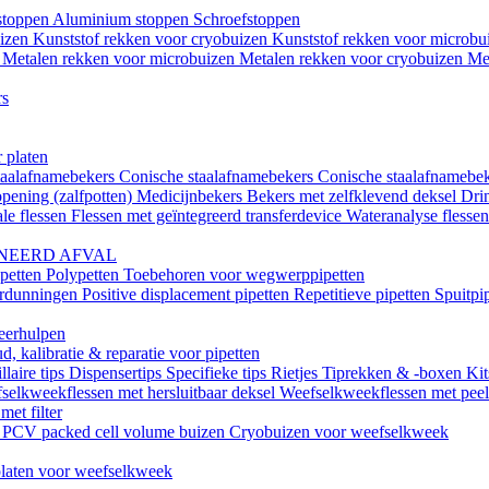
istoppen
Aluminium stoppen
Schroefstoppen
uizen
Kunststof rekken voor cryobuizen
Kunststof rekken voor microb
n
Metalen rekken voor microbuizen
Metalen rekken voor cryobuizen
Me
rs
 platen
taalafnamebekers
Conische staalafnamebekers
Conische staalafnamebek
opening (zalfpotten)
Medicijnbekers
Bekers met zelfklevend deksel
Dri
le flessen
Flessen met geïntegreerd transferdevice
Wateranalyse flesse
NEERD AFVAL
ipetten
Polypetten
Toebehoren voor wegwerppipetten
erdunningen
Positive displacement pipetten
Repetitieve pipetten
Spuitpi
teerhulpen
, kalibratie & reparatie voor pipetten
llaire tips
Dispensertips
Specifieke tips
Rietjes
Tiprekken & -boxen
Kit
selkweekflessen met hersluitbaar deksel
Weefselkweekflessen met peel-
met filter
k
PCV packed cell volume buizen
Cryobuizen voor weefselkweek
laten voor weefselkweek