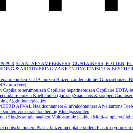
 & PCR
STAALAFNAMEBEKERS, CONTAINERS, POTTEN, FLES
NDING & ARCHIVERING
ZAKKEN
HYGIENISCH & BESCHE
eparinebuizen
EDTA-buizen
Buizen zonder additief
Glucosebuizen
B
A-preserver)
en
Capillaire serumbuizen
Capillaire heparinebuizen
Capillaire EDTA-b
ecundaire buizen
Knelbanden (garrots)
Snap caps & stoppen
Cap inser
ening
Agglutinatieplaatjes
NEERD AFVAL
Naaldcontainers & afvalcontainers
Afvalkartons
Toeb
rspuiten voor orale toediening
Bloedgasspuiten
lden
Single-sample naalden
Multi-sample naalden
Multi-sample veiligh
 met conische bodem
Plastic buizen met platte bodem
Plastic cryobuizen