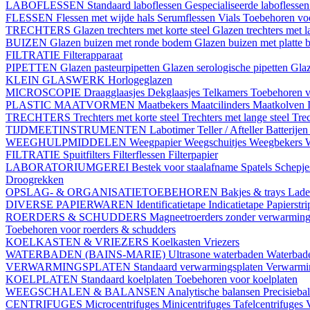
LABOFLESSEN
Standaard laboflessen
Gespecialiseerde laboflesse
FLESSEN
Flessen met wijde hals
Serumflessen
Vials
Toebehoren voo
TRECHTERS
Glazen trechters met korte steel
Glazen trechters met l
BUIZEN
Glazen buizen met ronde bodem
Glazen buizen met platte
FILTRATIE
Filterapparaat
PIPETTEN
Glazen pasteurpipetten
Glazen serologische pipetten
Gla
KLEIN GLASWERK
Horlogeglazen
MICROSCOPIE
Draagglaasjes
Dekglaasjes
Telkamers
Toebehoren v
PLASTIC MAATVORMEN
Maatbekers
Maatcilinders
Maatkolven
TRECHTERS
Trechters met korte steel
Trechters met lange steel
Trec
TIJDMEETINSTRUMENTEN
Labotimer
Teller / Afteller
Batterijen
WEEGHULPMIDDELEN
Weegpapier
Weegschuitjes
Weegbekers
FILTRATIE
Spuitfilters
Filterflessen
Filterpapier
LABORATORIUMGEREI
Bestek voor staalafname
Spatels
Schepj
Droogrekken
OPSLAG- & ORGANISATIETOEBEHOREN
Bakjes & trays
Lade
DIVERSE PAPIERWAREN
Identificatietape
Indicatietape
Papierstr
ROERDERS & SCHUDDERS
Magneetroerders zonder verwarmin
Toebehoren voor roerders & schudders
KOELKASTEN & VRIEZERS
Koelkasten
Vriezers
WATERBADEN (BAINS-MARIE)
Ultrasone waterbaden
Waterbade
VERWARMINGSPLATEN
Standaard verwarmingsplaten
Verwarmin
KOELPLATEN
Standaard koelplaten
Toebehoren voor koelplaten
WEEGSCHALEN & BALANSEN
Analytische balansen
Precisieba
CENTRIFUGES
Microcentrifuges
Minicentrifuges
Tafelcentrifuges