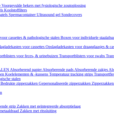
e
Voorgevulde bekers met fysiologische zoutoplossing
els
Koolstoffilters
atels
Spermacontainer
Ultrasound gel
Sondecovers
voor cassettes & pathologische stalen
Boxen voor individuele staalaf
agladekasten voor cassettes
Opslagladekasten voor draagglaasjes & ca
ortblisters voor feces- & urinebuizen
Transportblisters voor swabs
Trans
ALEN
Absorberend papier
Absorberende pads
Absorberende zakjes
Ab
sen
Koelelementen & -kussens
Temperatuur tracking strips
Transportfle
gische stalen
l
Bedrukte zipperzakken
Gepersonaliseerde zipperzakken
Zipperzakken 
en
ende strip
Zakken met geïntegreerde absorptielaag
 metaaldraad
Zakken met ritssluiting