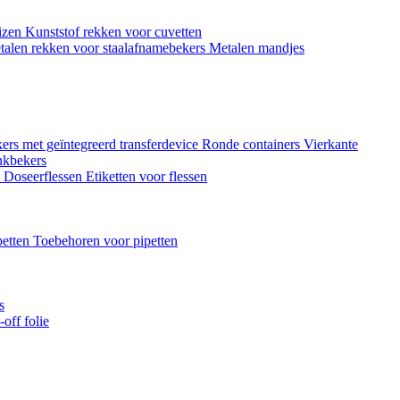
uizen
Kunststof rekken voor cuvetten
talen rekken voor staalafnamebekers
Metalen mandjes
ers met geïntegreerd transferdevice
Ronde containers
Vierkante
nkbekers
n
Doseerflessen
Etiketten voor flessen
petten
Toebehoren voor pipetten
s
off folie