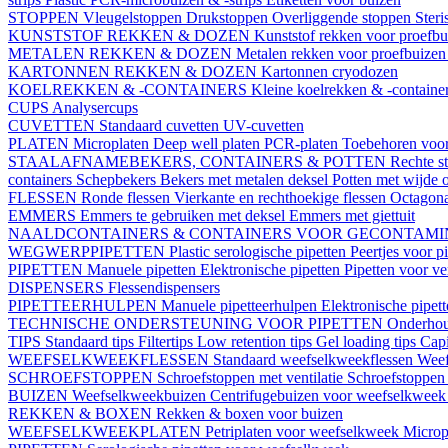
STOPPEN
Vleugelstoppen
Drukstoppen
Overliggende stoppen
Ster
KUNSTSTOF REKKEN & DOZEN
Kunststof rekken voor proefb
METALEN REKKEN & DOZEN
Metalen rekken voor proefbuize
KARTONNEN REKKEN & DOZEN
Kartonnen cryodozen
KOELREKKEN & -CONTAINERS
Kleine koelrekken & -containe
CUPS
Analysercups
CUVETTEN
Standaard cuvetten
UV-cuvetten
PLATEN
Microplaten
Deep well platen
PCR-platen
Toebehoren voor
STAALAFNAMEBEKERS, CONTAINERS & POTTEN
Rechte s
containers
Schepbekers
Bekers met metalen deksel
Potten met wijde 
FLESSEN
Ronde flessen
Vierkante en rechthoekige flessen
Octagona
EMMERS
Emmers te gebruiken met deksel
Emmers met giettuit
NAALDCONTAINERS & CONTAINERS VOOR GECONTAMI
WEGWERPPIPETTEN
Plastic serologische pipetten
Peertjes voor p
PIPETTEN
Manuele pipetten
Elektronische pipetten
Pipetten voor v
DISPENSERS
Flessendispensers
PIPETTEERHULPEN
Manuele pipetteerhulpen
Elektronische pipet
TECHNISCHE ONDERSTEUNING VOOR PIPETTEN
Onderhoud
TIPS
Standaard tips
Filtertips
Low retention tips
Gel loading tips
Capi
WEEFSELKWEEKFLESSEN
Standaard weefselkweekflessen
Weef
SCHROEFSTOPPEN
Schroefstoppen met ventilatie
Schroefstoppen 
BUIZEN
Weefselkweekbuizen
Centrifugebuizen voor weefselkwee
REKKEN & BOXEN
Rekken & boxen voor buizen
WEEFSELKWEEKPLATEN
Petriplaten voor weefselkweek
Microp