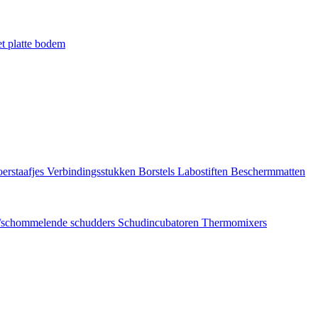
t platte bodem
erstaafjes
Verbindingsstukken
Borstels
Labostiften
Beschermmatten
/schommelende schudders
Schudincubatoren
Thermomixers