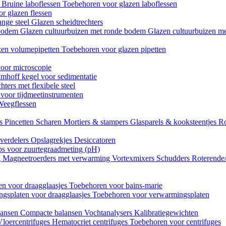
n
Bruine laboflessen
Toebehoren voor glazen laboflessen
r glazen flessen
ange steel
Glazen scheidtrechters
 bodem
Glazen cultuurbuizen met ronde bodem
Glazen cultuurbuizen me
zen volumepipetten
Toebehoren voor glazen pipetten
oor microscopie
Imhoff kegel voor sedimentatie
hters met flexibele steel
 voor tijdmeetinstrumenten
Weegflessen
es
Pincetten
Scharen
Mortiers & stampers
Glasparels & kooksteentjes
Ro
verdelers
Opslagrekjes
Desiccatoren
ips voor zuurtegraadmeting (pH)
g
Magneetroerders met verwarming
Vortexmixers
Schudders
Roterende
n voor draagglaasjes
Toebehoren voor bains-marie
gsplaten voor draagglaasjes
Toebehoren voor verwarmingsplaten
lansen
Compacte balansen
Vochtanalysers
Kalibratiegewichten
Vloercentrifuges
Hematocriet centrifuges
Toebehoren voor centrifuges