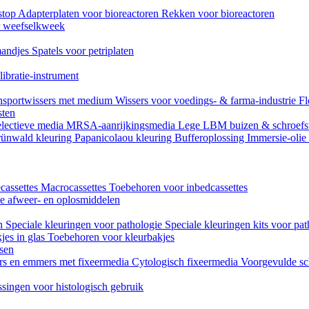
stop
Adapterplaten voor bioreactoren
Rekken voor bioreactoren
or weefselkweek
andjes
Spatels voor petriplaten
ibratie-instrument
nsportwissers met medium
Wissers voor voedings- & farma-industrie
Fl
sten
lectieve media
MRSA-aanrijkingsmedia
Lege LBM buizen & schroefs
ünwald kleuring
Papanicolaou kleuring
Bufferoplossing
Immersie-olie
cassettes
Macrocassettes
Toebehoren voor inbedcassettes
ne afweer- en oplosmiddelen
en
Speciale kleuringen voor pathologie
Speciale kleuringen kits voor pat
jes in glas
Toebehoren voor kleurbakjes
ssen
rs en emmers met fixeermedia
Cytologisch fixeermedia
Voorgevulde sc
singen voor histologisch gebruik