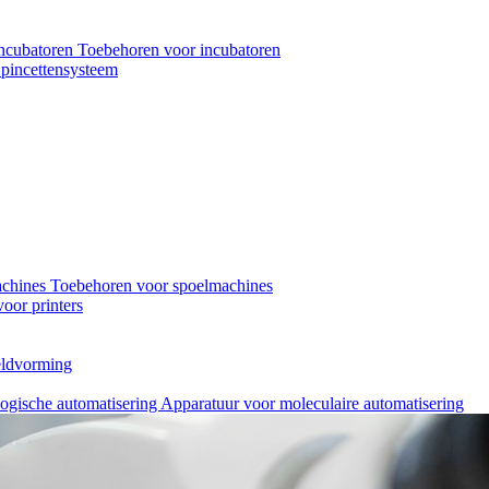
ncubatoren
Toebehoren voor incubatoren
pincettensysteem
achines
Toebehoren voor spoelmachines
oor printers
eeldvorming
logische automatisering
Apparatuur voor moleculaire automatisering