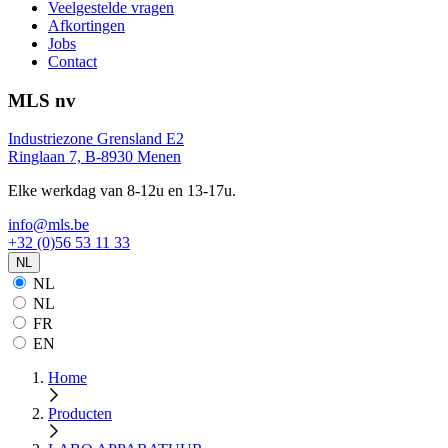
Veelgestelde vragen
Afkortingen
Jobs
Contact
MLS nv
Industriezone Grensland E2
Ringlaan 7, B-8930 Menen
Elke werkdag van 8-12u en 13-17u.
info@mls.be
+32 (0)56 53 11 33
NL
NL
NL
FR
EN
Home
Producten