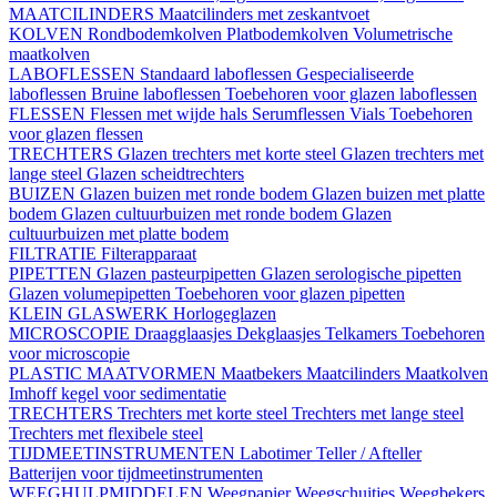
MAATCILINDERS
Maatcilinders met zeskantvoet
KOLVEN
Rondbodemkolven
Platbodemkolven
Volumetrische
maatkolven
LABOFLESSEN
Standaard laboflessen
Gespecialiseerde
laboflessen
Bruine laboflessen
Toebehoren voor glazen laboflessen
FLESSEN
Flessen met wijde hals
Serumflessen
Vials
Toebehoren
voor glazen flessen
TRECHTERS
Glazen trechters met korte steel
Glazen trechters met
lange steel
Glazen scheidtrechters
BUIZEN
Glazen buizen met ronde bodem
Glazen buizen met platte
bodem
Glazen cultuurbuizen met ronde bodem
Glazen
cultuurbuizen met platte bodem
FILTRATIE
Filterapparaat
PIPETTEN
Glazen pasteurpipetten
Glazen serologische pipetten
Glazen volumepipetten
Toebehoren voor glazen pipetten
KLEIN GLASWERK
Horlogeglazen
MICROSCOPIE
Draagglaasjes
Dekglaasjes
Telkamers
Toebehoren
voor microscopie
PLASTIC MAATVORMEN
Maatbekers
Maatcilinders
Maatkolven
Imhoff kegel voor sedimentatie
TRECHTERS
Trechters met korte steel
Trechters met lange steel
Trechters met flexibele steel
TIJDMEETINSTRUMENTEN
Labotimer
Teller / Afteller
Batterijen voor tijdmeetinstrumenten
WEEGHULPMIDDELEN
Weegpapier
Weegschuitjes
Weegbekers