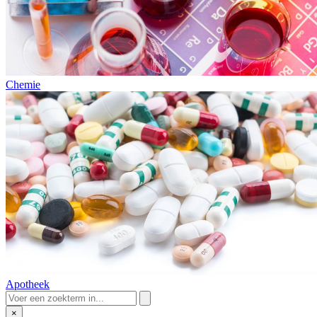
Chemie
Apotheek
×