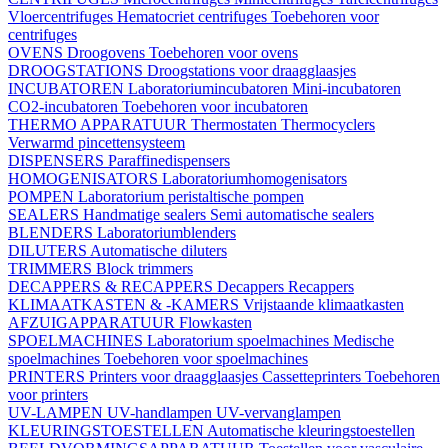
Vloercentrifuges
Hematocriet centrifuges
Toebehoren voor
centrifuges
OVENS
Droogovens
Toebehoren voor ovens
DROOGSTATIONS
Droogstations voor draagglaasjes
INCUBATOREN
Laboratoriumincubatoren
Mini-incubatoren
CO2-incubatoren
Toebehoren voor incubatoren
THERMO APPARATUUR
Thermostaten
Thermocyclers
Verwarmd pincettensysteem
DISPENSERS
Paraffinedispensers
HOMOGENISATORS
Laboratoriumhomogenisators
POMPEN
Laboratorium peristaltische pompen
SEALERS
Handmatige sealers
Semi automatische sealers
BLENDERS
Laboratoriumblenders
DILUTERS
Automatische diluters
TRIMMERS
Block trimmers
DECAPPERS & RECAPPERS
Decappers
Recappers
KLIMAATKASTEN & -KAMERS
Vrijstaande klimaatkasten
AFZUIGAPPARATUUR
Flowkasten
SPOELMACHINES
Laboratorium spoelmachines
Medische
spoelmachines
Toebehoren voor spoelmachines
PRINTERS
Printers voor draagglaasjes
Cassetteprinters
Toebehoren
voor printers
UV-LAMPEN
UV-handlampen
UV-vervanglampen
KLEURINGSTOESTELLEN
Automatische kleuringstoestellen