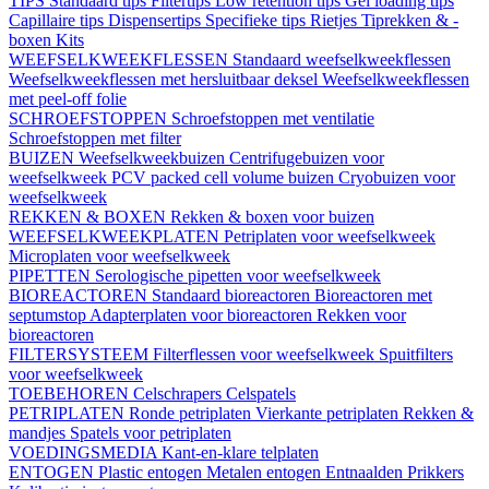
TIPS
Standaard tips
Filtertips
Low retention tips
Gel loading tips
Capillaire tips
Dispensertips
Specifieke tips
Rietjes
Tiprekken & -
boxen
Kits
WEEFSELKWEEKFLESSEN
Standaard weefselkweekflessen
Weefselkweekflessen met hersluitbaar deksel
Weefselkweekflessen
met peel-off folie
SCHROEFSTOPPEN
Schroefstoppen met ventilatie
Schroefstoppen met filter
BUIZEN
Weefselkweekbuizen
Centrifugebuizen voor
weefselkweek
PCV packed cell volume buizen
Cryobuizen voor
weefselkweek
REKKEN & BOXEN
Rekken & boxen voor buizen
WEEFSELKWEEKPLATEN
Petriplaten voor weefselkweek
Microplaten voor weefselkweek
PIPETTEN
Serologische pipetten voor weefselkweek
BIOREACTOREN
Standaard bioreactoren
Bioreactoren met
septumstop
Adapterplaten voor bioreactoren
Rekken voor
bioreactoren
FILTERSYSTEEM
Filterflessen voor weefselkweek
Spuitfilters
voor weefselkweek
TOEBEHOREN
Celschrapers
Celspatels
PETRIPLATEN
Ronde petriplaten
Vierkante petriplaten
Rekken &
mandjes
Spatels voor petriplaten
VOEDINGSMEDIA
Kant-en-klare telplaten
ENTOGEN
Plastic entogen
Metalen entogen
Entnaalden
Prikkers