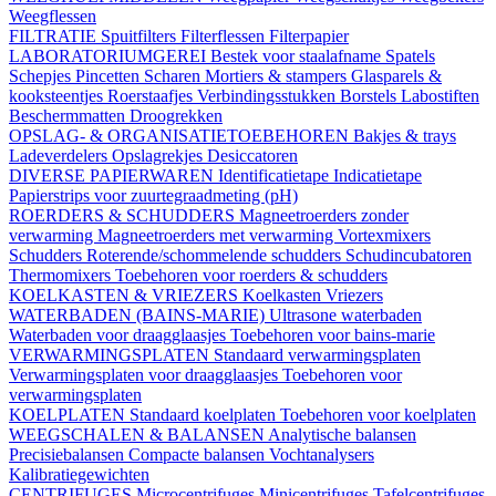
Weegflessen
FILTRATIE
Spuitfilters
Filterflessen
Filterpapier
LABORATORIUMGEREI
Bestek voor staalafname
Spatels
Schepjes
Pincetten
Scharen
Mortiers & stampers
Glasparels &
kooksteentjes
Roerstaafjes
Verbindingsstukken
Borstels
Labostiften
Beschermmatten
Droogrekken
OPSLAG- & ORGANISATIETOEBEHOREN
Bakjes & trays
Ladeverdelers
Opslagrekjes
Desiccatoren
DIVERSE PAPIERWAREN
Identificatietape
Indicatietape
Papierstrips voor zuurtegraadmeting (pH)
ROERDERS & SCHUDDERS
Magneetroerders zonder
verwarming
Magneetroerders met verwarming
Vortexmixers
Schudders
Roterende/schommelende schudders
Schudincubatoren
Thermomixers
Toebehoren voor roerders & schudders
KOELKASTEN & VRIEZERS
Koelkasten
Vriezers
WATERBADEN (BAINS-MARIE)
Ultrasone waterbaden
Waterbaden voor draagglaasjes
Toebehoren voor bains-marie
VERWARMINGSPLATEN
Standaard verwarmingsplaten
Verwarmingsplaten voor draagglaasjes
Toebehoren voor
verwarmingsplaten
KOELPLATEN
Standaard koelplaten
Toebehoren voor koelplaten
WEEGSCHALEN & BALANSEN
Analytische balansen
Precisiebalansen
Compacte balansen
Vochtanalysers
Kalibratiegewichten
CENTRIFUGES
Microcentrifuges
Minicentrifuges
Tafelcentrifuges