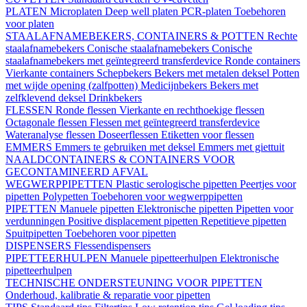
PLATEN
Microplaten
Deep well platen
PCR-platen
Toebehoren
voor platen
STAALAFNAMEBEKERS, CONTAINERS & POTTEN
Rechte
staalafnamebekers
Conische staalafnamebekers
Conische
staalafnamebekers met geïntegreerd transferdevice
Ronde containers
Vierkante containers
Schepbekers
Bekers met metalen deksel
Potten
met wijde opening (zalfpotten)
Medicijnbekers
Bekers met
zelfklevend deksel
Drinkbekers
FLESSEN
Ronde flessen
Vierkante en rechthoekige flessen
Octagonale flessen
Flessen met geïntegreerd transferdevice
Wateranalyse flessen
Doseerflessen
Etiketten voor flessen
EMMERS
Emmers te gebruiken met deksel
Emmers met giettuit
NAALDCONTAINERS & CONTAINERS VOOR
GECONTAMINEERD AFVAL
WEGWERPPIPETTEN
Plastic serologische pipetten
Peertjes voor
pipetten
Polypetten
Toebehoren voor wegwerppipetten
PIPETTEN
Manuele pipetten
Elektronische pipetten
Pipetten voor
verdunningen
Positive displacement pipetten
Repetitieve pipetten
Spuitpipetten
Toebehoren voor pipetten
DISPENSERS
Flessendispensers
PIPETTEERHULPEN
Manuele pipetteerhulpen
Elektronische
pipetteerhulpen
TECHNISCHE ONDERSTEUNING VOOR PIPETTEN
Onderhoud, kalibratie & reparatie voor pipetten