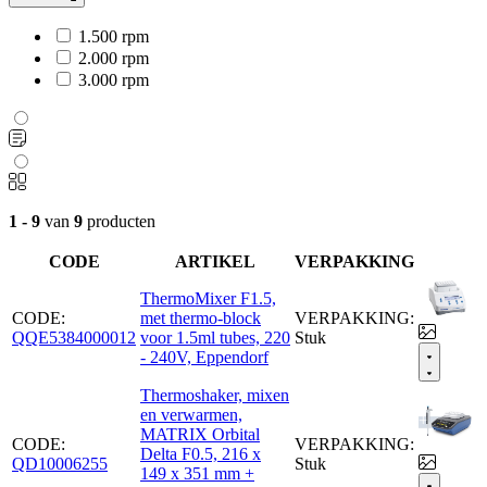
1.500 rpm
2.000 rpm
3.000 rpm
1 - 9
van
9
producten
CODE
ARTIKEL
VERPAKKING
ThermoMixer F1.5,
CODE:
met thermo-block
VERPAKKING:
QQE5384000012
voor 1.5ml tubes, 220
Stuk
- 240V, Eppendorf
Thermoshaker, mixen
en verwarmen,
MATRIX Orbital
CODE:
VERPAKKING:
Delta F0.5, 216 x
QD10006255
Stuk
149 x 351 mm +