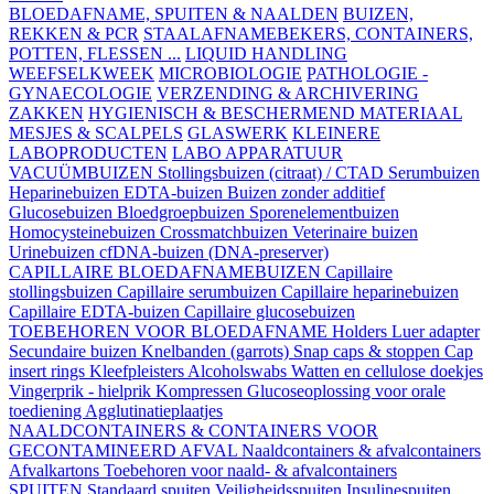
BLOEDAFNAME, SPUITEN & NAALDEN
BUIZEN,
REKKEN & PCR
STAALAFNAMEBEKERS, CONTAINERS,
POTTEN, FLESSEN ...
LIQUID HANDLING
WEEFSELKWEEK
MICROBIOLOGIE
PATHOLOGIE -
GYNAECOLOGIE
VERZENDING & ARCHIVERING
ZAKKEN
HYGIENISCH & BESCHERMEND MATERIAAL
MESJES & SCALPELS
GLASWERK
KLEINERE
LABOPRODUCTEN
LABO APPARATUUR
VACUÜMBUIZEN
Stollingsbuizen (citraat) / CTAD
Serumbuizen
Heparinebuizen
EDTA-buizen
Buizen zonder additief
Glucosebuizen
Bloedgroepbuizen
Sporenelementbuizen
Homocysteinebuizen
Crossmatchbuizen
Veterinaire buizen
Urinebuizen
cfDNA-buizen (DNA-preserver)
CAPILLAIRE BLOEDAFNAMEBUIZEN
Capillaire
stollingsbuizen
Capillaire serumbuizen
Capillaire heparinebuizen
Capillaire EDTA-buizen
Capillaire glucosebuizen
TOEBEHOREN VOOR BLOEDAFNAME
Holders
Luer adapter
Secundaire buizen
Knelbanden (garrots)
Snap caps & stoppen
Cap
insert rings
Kleefpleisters
Alcoholswabs
Watten en cellulose doekjes
Vingerprik - hielprik
Kompressen
Glucoseoplossing voor orale
toediening
Agglutinatieplaatjes
NAALDCONTAINERS & CONTAINERS VOOR
GECONTAMINEERD AFVAL
Naaldcontainers & afvalcontainers
Afvalkartons
Toebehoren voor naald- & afvalcontainers
SPUITEN
Standaard spuiten
Veiligheidsspuiten
Insulinespuiten