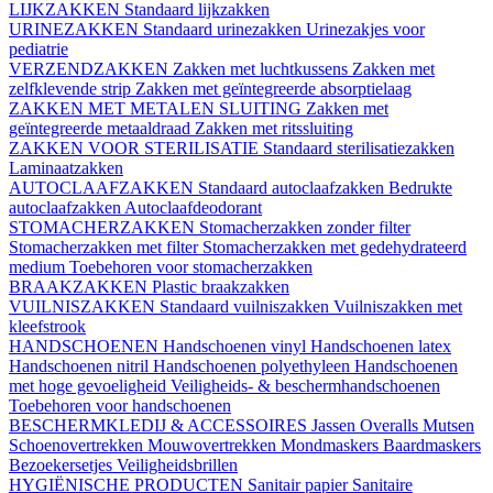
LIJKZAKKEN
Standaard lijkzakken
URINEZAKKEN
Standaard urinezakken
Urinezakjes voor
pediatrie
VERZENDZAKKEN
Zakken met luchtkussens
Zakken met
zelfklevende strip
Zakken met geïntegreerde absorptielaag
ZAKKEN MET METALEN SLUITING
Zakken met
geïntegreerde metaaldraad
Zakken met ritssluiting
ZAKKEN VOOR STERILISATIE
Standaard sterilisatiezakken
Laminaatzakken
AUTOCLAAFZAKKEN
Standaard autoclaafzakken
Bedrukte
autoclaafzakken
Autoclaafdeodorant
STOMACHERZAKKEN
Stomacherzakken zonder filter
Stomacherzakken met filter
Stomacherzakken met gedehydrateerd
medium
Toebehoren voor stomacherzakken
BRAAKZAKKEN
Plastic braakzakken
VUILNISZAKKEN
Standaard vuilniszakken
Vuilniszakken met
kleefstrook
HANDSCHOENEN
Handschoenen vinyl
Handschoenen latex
Handschoenen nitril
Handschoenen polyethyleen
Handschoenen
met hoge gevoeligheid
Veiligheids- & beschermhandschoenen
Toebehoren voor handschoenen
BESCHERMKLEDIJ & ACCESSOIRES
Jassen
Overalls
Mutsen
Schoenovertrekken
Mouwovertrekken
Mondmaskers
Baardmaskers
Bezoekersetjes
Veiligheidsbrillen
HYGIËNISCHE PRODUCTEN
Sanitair papier
Sanitaire