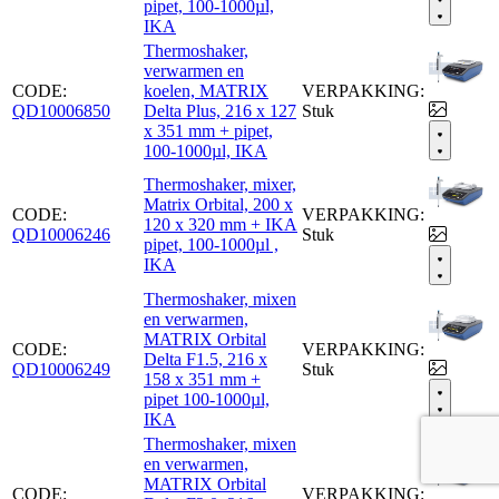
pipet, 100-1000µl,
IKA
Thermoshaker,
verwarmen en
CODE:
koelen, MATRIX
VERPAKKING:
QD10006850
Delta Plus, 216 x 127
Stuk
x 351 mm + pipet,
100-1000µl, IKA
Thermoshaker, mixer,
Matrix Orbital, 200 x
CODE:
VERPAKKING:
120 x 320 mm + IKA
QD10006246
Stuk
pipet, 100-1000µl ,
IKA
Thermoshaker, mixen
en verwarmen,
MATRIX Orbital
CODE:
VERPAKKING:
Delta F1.5, 216 x
QD10006249
Stuk
158 x 351 mm +
pipet 100-1000µl,
IKA
Thermoshaker, mixen
en verwarmen,
MATRIX Orbital
CODE:
VERPAKKING: