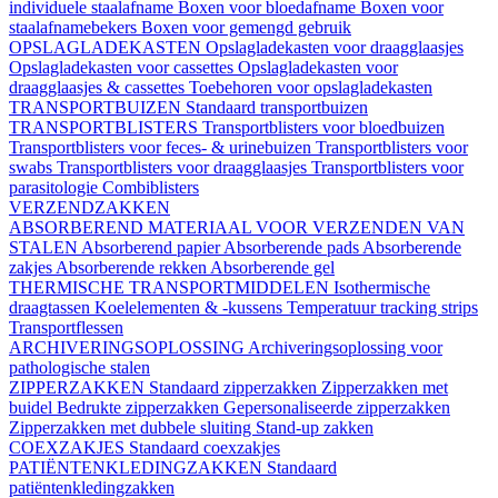
individuele staalafname
Boxen voor bloedafname
Boxen voor
staalafnamebekers
Boxen voor gemengd gebruik
OPSLAGLADEKASTEN
Opslagladekasten voor draagglaasjes
Opslagladekasten voor cassettes
Opslagladekasten voor
draagglaasjes & cassettes
Toebehoren voor opslagladekasten
TRANSPORTBUIZEN
Standaard transportbuizen
TRANSPORTBLISTERS
Transportblisters voor bloedbuizen
Transportblisters voor feces- & urinebuizen
Transportblisters voor
swabs
Transportblisters voor draagglaasjes
Transportblisters voor
parasitologie
Combiblisters
VERZENDZAKKEN
ABSORBEREND MATERIAAL VOOR VERZENDEN VAN
STALEN
Absorberend papier
Absorberende pads
Absorberende
zakjes
Absorberende rekken
Absorberende gel
THERMISCHE TRANSPORTMIDDELEN
Isothermische
draagtassen
Koelelementen & -kussens
Temperatuur tracking strips
Transportflessen
ARCHIVERINGSOPLOSSING
Archiveringsoplossing voor
pathologische stalen
ZIPPERZAKKEN
Standaard zipperzakken
Zipperzakken met
buidel
Bedrukte zipperzakken
Gepersonaliseerde zipperzakken
Zipperzakken met dubbele sluiting
Stand-up zakken
COEXZAKJES
Standaard coexzakjes
PATIËNTENKLEDINGZAKKEN
Standaard
patiëntenkledingzakken