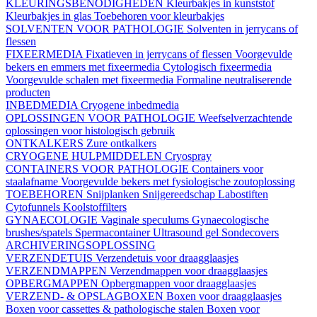
KLEURINGSBENODIGHEDEN
Kleurbakjes in kunststof
Kleurbakjes in glas
Toebehoren voor kleurbakjes
SOLVENTEN VOOR PATHOLOGIE
Solventen in jerrycans of
flessen
FIXEERMEDIA
Fixatieven in jerrycans of flessen
Voorgevulde
bekers en emmers met fixeermedia
Cytologisch fixeermedia
Voorgevulde schalen met fixeermedia
Formaline neutraliserende
producten
INBEDMEDIA
Cryogene inbedmedia
OPLOSSINGEN VOOR PATHOLOGIE
Weefselverzachtende
oplossingen voor histologisch gebruik
ONTKALKERS
Zure ontkalkers
CRYOGENE HULPMIDDELEN
Cryospray
CONTAINERS VOOR PATHOLOGIE
Containers voor
staalafname
Voorgevulde bekers met fysiologische zoutoplossing
TOEBEHOREN
Snijplanken
Snijgereedschap
Labostiften
Cytofunnels
Koolstoffilters
GYNAECOLOGIE
Vaginale speculums
Gynaecologische
brushes/spatels
Spermacontainer
Ultrasound gel
Sondecovers
ARCHIVERINGSOPLOSSING
VERZENDETUIS
Verzendetuis voor draagglaasjes
VERZENDMAPPEN
Verzendmappen voor draagglaasjes
OPBERGMAPPEN
Opbergmappen voor draagglaasjes
VERZEND- & OPSLAGBOXEN
Boxen voor draagglaasjes
Boxen voor cassettes & pathologische stalen
Boxen voor