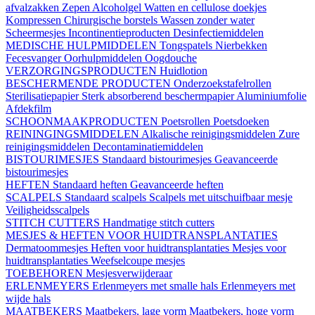
afvalzakken
Zepen
Alcoholgel
Watten en cellulose doekjes
Kompressen
Chirurgische borstels
Wassen zonder water
Scheermesjes
Incontinentieproducten
Desinfectiemiddelen
MEDISCHE HULPMIDDELEN
Tongspatels
Nierbekken
Fecesvanger
Oorhulpmiddelen
Oogdouche
VERZORGINGSPRODUCTEN
Huidlotion
BESCHERMENDE PRODUCTEN
Onderzoekstafelrollen
Sterilisatiepapier
Sterk absorberend beschermpapier
Aluminiumfolie
Afdekfilm
SCHOONMAAKPRODUCTEN
Poetsrollen
Poetsdoeken
REININGINGSMIDDELEN
Alkalische reinigingsmiddelen
Zure
reinigingsmiddelen
Decontaminatiemiddelen
BISTOURIMESJES
Standaard bistourimesjes
Geavanceerde
bistourimesjes
HEFTEN
Standaard heften
Geavanceerde heften
SCALPELS
Standaard scalpels
Scalpels met uitschuifbaar mesje
Veiligheidsscalpels
STITCH CUTTERS
Handmatige stitch cutters
MESJES & HEFTEN VOOR HUIDTRANSPLANTATIES
Dermatoommesjes
Heften voor huidtransplantaties
Mesjes voor
huidtransplantaties
Weefselcoupe mesjes
TOEBEHOREN
Mesjesverwijderaar
ERLENMEYERS
Erlenmeyers met smalle hals
Erlenmeyers met
wijde hals
MAATBEKERS
Maatbekers, lage vorm
Maatbekers, hoge vorm