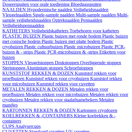
Doseerspuiten voor orale toediening
Bloedgasspuiten
NAALDEN
Hypodermische naalden
Veiligheidsnaalden
Vleugelnaalden
Single-sample naalden
Multi-sample naalden
Multi-
sample veiligheidsnaalden
Optreknaalden
Pennaalden
Veiligheidspennaalden
KATHETERS
Veiligheidskatheters
Toebehoren voor katheters
PLASTIC BUIZEN
Plastic buizen met ronde bodem
Plastic buizen
met conische bodem
Plastic buizen met platte bodem
Plastic
cryobuizen
Plastic cultuurbuizen
Plastic microbuizen
Plastic PCR-
buizen & - strips
Plastic PCR-microbuizen & -strips
Etiketten voor
buizen
STOPPEN
Vleugelstoppen
Drukstoppen
Overliggende stoppen
Steristoppen
Aluminium stoppen
Schroefstoppen
KUNSTSTOF REKKEN & DOZEN
Kunststof rekken voor
proefbuizen
Kunststof rekken voor cryobuizen
Kunststof rekken
voor microbuizen
Kunststof rekken voor cuvetten
METALEN REKKEN & DOZEN
Metalen rekken voor
proefbuizen
Metalen rekken voor microbuizen
Metalen rekken voor
cryobuizen
Metalen rekken voor staalafnamebekers
Metalen
mandjes
KARTONNEN REKKEN & DOZEN
Kartonnen cryodozen
KOELREKKEN & -CONTAINERS
Kleine koelrekken & -
containers
CUPS
Analysercups
CUVETTEN
Standaard cuvetten
UV-cuvetten