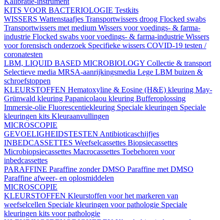
Kalibratie-instrument
KITS VOOR BACTERIOLOGIE
Testkits
WISSERS
Wattenstaafjes
Transportwissers droog
Flocked swabs
Transportwissers met medium
Wissers voor voedings- & farma-
industrie
Flocked swabs voor voedings- & farma-industrie
Wissers
voor forensisch onderzoek
Specifieke wissers
COVID-19 testen /
coronatesten
LBM, LIQUID BASED MICROBIOLOGY
Collectie & transport
Selectieve media
MRSA-aanrijkingsmedia
Lege LBM buizen &
schroefstoppen
KLEURSTOFFEN
Hematoxyline & Eosine (H&E) kleuring
May-
Grünwald kleuring
Papanicolaou kleuring
Bufferoplossing
Immersie-olie
Fluorescentiekleuring
Speciale kleuringen
Speciale
kleuringen kits
Kleuraanvullingen
MICROSCOPIE
GEVOELIGHEIDSTESTEN
Antibioticaschijfjes
INBEDCASSETTES
Weefselcassettes
Biopsiecassettes
Microbiopsiecassettes
Macrocassettes
Toebehoren voor
inbedcassettes
PARAFFINE
Paraffine zonder DMSO
Paraffine met DMSO
Paraffine afweer- en oplosmiddelen
MICROSCOPIE
KLEURSTOFFEN
Kleurstoffen voor het markeren van
weefselcellen
Speciale kleuringen voor pathologie
Speciale
kleuringen kits voor pathologie