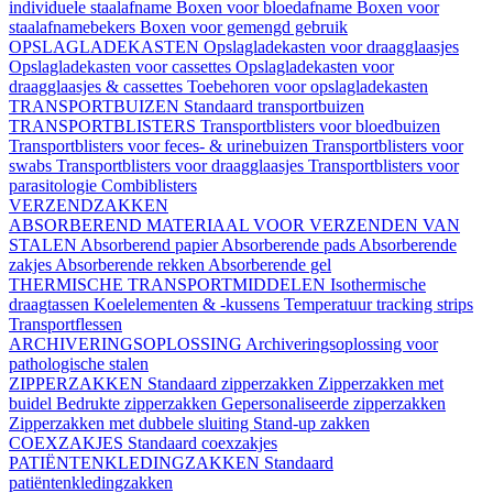
individuele staalafname
Boxen voor bloedafname
Boxen voor
staalafnamebekers
Boxen voor gemengd gebruik
OPSLAGLADEKASTEN
Opslagladekasten voor draagglaasjes
Opslagladekasten voor cassettes
Opslagladekasten voor
draagglaasjes & cassettes
Toebehoren voor opslagladekasten
TRANSPORTBUIZEN
Standaard transportbuizen
TRANSPORTBLISTERS
Transportblisters voor bloedbuizen
Transportblisters voor feces- & urinebuizen
Transportblisters voor
swabs
Transportblisters voor draagglaasjes
Transportblisters voor
parasitologie
Combiblisters
VERZENDZAKKEN
ABSORBEREND MATERIAAL VOOR VERZENDEN VAN
STALEN
Absorberend papier
Absorberende pads
Absorberende
zakjes
Absorberende rekken
Absorberende gel
THERMISCHE TRANSPORTMIDDELEN
Isothermische
draagtassen
Koelelementen & -kussens
Temperatuur tracking strips
Transportflessen
ARCHIVERINGSOPLOSSING
Archiveringsoplossing voor
pathologische stalen
ZIPPERZAKKEN
Standaard zipperzakken
Zipperzakken met
buidel
Bedrukte zipperzakken
Gepersonaliseerde zipperzakken
Zipperzakken met dubbele sluiting
Stand-up zakken
COEXZAKJES
Standaard coexzakjes
PATIËNTENKLEDINGZAKKEN
Standaard
patiëntenkledingzakken