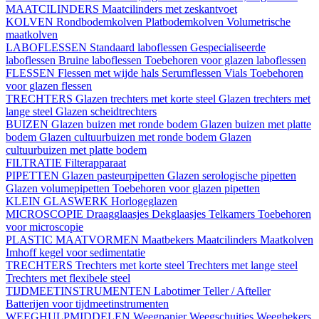
MAATCILINDERS
Maatcilinders met zeskantvoet
KOLVEN
Rondbodemkolven
Platbodemkolven
Volumetrische
maatkolven
LABOFLESSEN
Standaard laboflessen
Gespecialiseerde
laboflessen
Bruine laboflessen
Toebehoren voor glazen laboflessen
FLESSEN
Flessen met wijde hals
Serumflessen
Vials
Toebehoren
voor glazen flessen
TRECHTERS
Glazen trechters met korte steel
Glazen trechters met
lange steel
Glazen scheidtrechters
BUIZEN
Glazen buizen met ronde bodem
Glazen buizen met platte
bodem
Glazen cultuurbuizen met ronde bodem
Glazen
cultuurbuizen met platte bodem
FILTRATIE
Filterapparaat
PIPETTEN
Glazen pasteurpipetten
Glazen serologische pipetten
Glazen volumepipetten
Toebehoren voor glazen pipetten
KLEIN GLASWERK
Horlogeglazen
MICROSCOPIE
Draagglaasjes
Dekglaasjes
Telkamers
Toebehoren
voor microscopie
PLASTIC MAATVORMEN
Maatbekers
Maatcilinders
Maatkolven
Imhoff kegel voor sedimentatie
TRECHTERS
Trechters met korte steel
Trechters met lange steel
Trechters met flexibele steel
TIJDMEETINSTRUMENTEN
Labotimer
Teller / Afteller
Batterijen voor tijdmeetinstrumenten
WEEGHULPMIDDELEN
Weegpapier
Weegschuitjes
Weegbekers