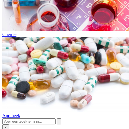
Chemie
Apotheek
×