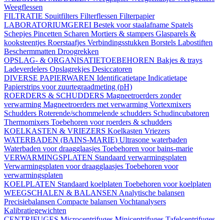
Weegflessen
FILTRATIE
Spuitfilters
Filterflessen
Filterpapier
LABORATORIUMGEREI
Bestek voor staalafname
Spatels
Schepjes
Pincetten
Scharen
Mortiers & stampers
Glasparels &
kooksteentjes
Roerstaafjes
Verbindingsstukken
Borstels
Labostiften
Beschermmatten
Droogrekken
OPSLAG- & ORGANISATIETOEBEHOREN
Bakjes & trays
Ladeverdelers
Opslagrekjes
Desiccatoren
DIVERSE PAPIERWAREN
Identificatietape
Indicatietape
Papierstrips voor zuurtegraadmeting (pH)
ROERDERS & SCHUDDERS
Magneetroerders zonder
verwarming
Magneetroerders met verwarming
Vortexmixers
Schudders
Roterende/schommelende schudders
Schudincubatoren
Thermomixers
Toebehoren voor roerders & schudders
KOELKASTEN & VRIEZERS
Koelkasten
Vriezers
WATERBADEN (BAINS-MARIE)
Ultrasone waterbaden
Waterbaden voor draagglaasjes
Toebehoren voor bains-marie
VERWARMINGSPLATEN
Standaard verwarmingsplaten
Verwarmingsplaten voor draagglaasjes
Toebehoren voor
verwarmingsplaten
KOELPLATEN
Standaard koelplaten
Toebehoren voor koelplaten
WEEGSCHALEN & BALANSEN
Analytische balansen
Precisiebalansen
Compacte balansen
Vochtanalysers
Kalibratiegewichten
CENTRIFUGES
Microcentrifuges
Minicentrifuges
Tafelcentrifuges