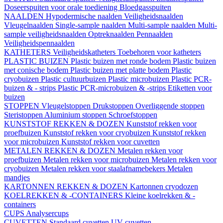
Doseerspuiten voor orale toediening
Bloedgasspuiten
NAALDEN
Hypodermische naalden
Veiligheidsnaalden
Vleugelnaalden
Single-sample naalden
Multi-sample naalden
Multi-
sample veiligheidsnaalden
Optreknaalden
Pennaalden
Veiligheidspennaalden
KATHETERS
Veiligheidskatheters
Toebehoren voor katheters
PLASTIC BUIZEN
Plastic buizen met ronde bodem
Plastic buizen
met conische bodem
Plastic buizen met platte bodem
Plastic
cryobuizen
Plastic cultuurbuizen
Plastic microbuizen
Plastic PCR-
buizen & - strips
Plastic PCR-microbuizen & -strips
Etiketten voor
buizen
STOPPEN
Vleugelstoppen
Drukstoppen
Overliggende stoppen
Steristoppen
Aluminium stoppen
Schroefstoppen
KUNSTSTOF REKKEN & DOZEN
Kunststof rekken voor
proefbuizen
Kunststof rekken voor cryobuizen
Kunststof rekken
voor microbuizen
Kunststof rekken voor cuvetten
METALEN REKKEN & DOZEN
Metalen rekken voor
proefbuizen
Metalen rekken voor microbuizen
Metalen rekken voor
cryobuizen
Metalen rekken voor staalafnamebekers
Metalen
mandjes
KARTONNEN REKKEN & DOZEN
Kartonnen cryodozen
KOELREKKEN & -CONTAINERS
Kleine koelrekken & -
containers
CUPS
Analysercups
CUVETTEN
Standaard cuvetten
UV-cuvetten