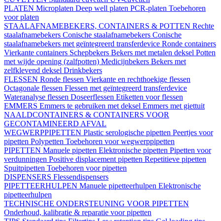
PLATEN
Microplaten
Deep well platen
PCR-platen
Toebehoren
voor platen
STAALAFNAMEBEKERS, CONTAINERS & POTTEN
Rechte
staalafnamebekers
Conische staalafnamebekers
Conische
staalafnamebekers met geïntegreerd transferdevice
Ronde containers
Vierkante containers
Schepbekers
Bekers met metalen deksel
Potten
met wijde opening (zalfpotten)
Medicijnbekers
Bekers met
zelfklevend deksel
Drinkbekers
FLESSEN
Ronde flessen
Vierkante en rechthoekige flessen
Octagonale flessen
Flessen met geïntegreerd transferdevice
Wateranalyse flessen
Doseerflessen
Etiketten voor flessen
EMMERS
Emmers te gebruiken met deksel
Emmers met giettuit
NAALDCONTAINERS & CONTAINERS VOOR
GECONTAMINEERD AFVAL
WEGWERPPIPETTEN
Plastic serologische pipetten
Peertjes voor
pipetten
Polypetten
Toebehoren voor wegwerppipetten
PIPETTEN
Manuele pipetten
Elektronische pipetten
Pipetten voor
verdunningen
Positive displacement pipetten
Repetitieve pipetten
Spuitpipetten
Toebehoren voor pipetten
DISPENSERS
Flessendispensers
PIPETTEERHULPEN
Manuele pipetteerhulpen
Elektronische
pipetteerhulpen
TECHNISCHE ONDERSTEUNING VOOR PIPETTEN
Onderhoud, kalibratie & reparatie voor pipetten