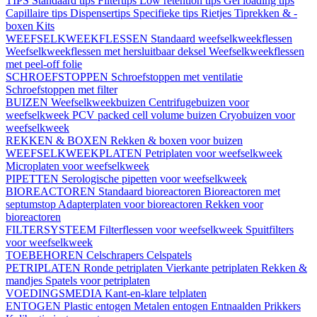
TIPS
Standaard tips
Filtertips
Low retention tips
Gel loading tips
Capillaire tips
Dispensertips
Specifieke tips
Rietjes
Tiprekken & -
boxen
Kits
WEEFSELKWEEKFLESSEN
Standaard weefselkweekflessen
Weefselkweekflessen met hersluitbaar deksel
Weefselkweekflessen
met peel-off folie
SCHROEFSTOPPEN
Schroefstoppen met ventilatie
Schroefstoppen met filter
BUIZEN
Weefselkweekbuizen
Centrifugebuizen voor
weefselkweek
PCV packed cell volume buizen
Cryobuizen voor
weefselkweek
REKKEN & BOXEN
Rekken & boxen voor buizen
WEEFSELKWEEKPLATEN
Petriplaten voor weefselkweek
Microplaten voor weefselkweek
PIPETTEN
Serologische pipetten voor weefselkweek
BIOREACTOREN
Standaard bioreactoren
Bioreactoren met
septumstop
Adapterplaten voor bioreactoren
Rekken voor
bioreactoren
FILTERSYSTEEM
Filterflessen voor weefselkweek
Spuitfilters
voor weefselkweek
TOEBEHOREN
Celschrapers
Celspatels
PETRIPLATEN
Ronde petriplaten
Vierkante petriplaten
Rekken &
mandjes
Spatels voor petriplaten
VOEDINGSMEDIA
Kant-en-klare telplaten
ENTOGEN
Plastic entogen
Metalen entogen
Entnaalden
Prikkers