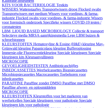
Kalibratie-instrument
KITS VOOR BACTERIOLOGIE
Testkits
WISSERS
Wattenstaafjes
Transportwissers droog
Flocked swabs
Transportwissers met medium
Wissers voor voedings- & farma-
industrie
Flocked swabs voor voedings- & farma-industrie
Wissers
voor forensisch onderzoek
Specifieke wissers
COVID-19 testen /
coronatesten
LBM, LIQUID BASED MICROBIOLOGY
Collectie & transport
Selectieve media
MRSA-aanrijkingsmedia
Lege LBM buizen &
schroefstoppen
KLEURSTOFFEN
Hematoxyline & Eosine (H&E) kleuring
May-
Grünwald kleuring
Papanicolaou kleuring
Bufferoplossing
Immersie-olie
Fluorescentiekleuring
Speciale kleuringen
Speciale
kleuringen kits
Kleuraanvullingen
MICROSCOPIE
GEVOELIGHEIDSTESTEN
Antibioticaschijfjes
INBEDCASSETTES
Weefselcassettes
Biopsiecassettes
Microbiopsiecassettes
Macrocassettes
Toebehoren voor
inbedcassettes
PARAFFINE
Paraffine zonder DMSO
Paraffine met DMSO
Paraffine afweer- en oplosmiddelen
MICROSCOPIE
KLEURSTOFFEN
Kleurstoffen voor het markeren van
weefselcellen
Speciale kleuringen voor pathologie
Speciale
kleuringen kits voor pathologie