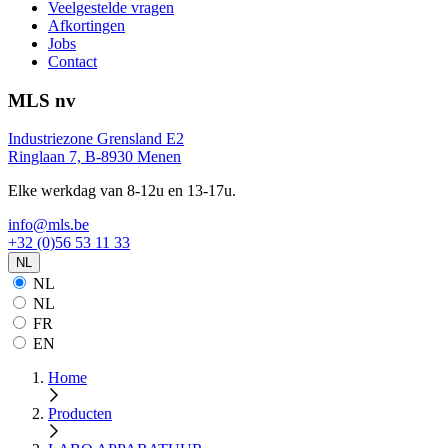
Veelgestelde vragen
Afkortingen
Jobs
Contact
MLS nv
Industriezone Grensland E2
Ringlaan 7, B-8930 Menen
Elke werkdag van 8-12u en 13-17u.
info@mls.be
+32 (0)56 53 11 33
NL
NL
NL
FR
EN
Home
Producten