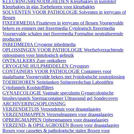
KLEURINGSBENODIGHEDEN
Kleurbakjes in kunststof
Kleurbakjes in glas
Toebehoren voor kleurbakjes
SOLVENTEN VOOR PATHOLOGIE
Solventen in jerrycans of
flessen
FIXEERMEDIA
Fixatieven in jerrycans of flessen
Voorgevulde
bekers en emmers met fixeermedia
Cytologisch fixeermedia
Voorgevulde schalen met fixeermedia
Formaline neutraliserende
producten
INBEDMEDIA
Cryogene inbedmedia
OPLOSSINGEN VOOR PATHOLOGIE
Weefselverzachtende
oplossingen voor histologisch gebruik
ONTKALKERS
Zure ontkalkers
CRYOGENE HULPMIDDELEN
Cryospray
CONTAINERS VOOR PATHOLOGIE
Containers voor
staalafname
Voorgevulde bekers met fysiologische zoutoplossing
TOEBEHOREN
Snijplanken
Snijgereedschap
Labostiften
Cytofunnels
Koolstoffilters
GYNAECOLOGIE
Vaginale speculums
Gynaecologische
brushes/spatels
Spermacontainer
Ultrasound gel
Sondecovers
ARCHIVERINGSOPLOSSING
VERZENDETUIS
Verzendetuis voor draagglaasjes
VERZENDMAPPEN
Verzendmappen voor draagglaasjes
OPBERGMAPPEN
Opbergmappen voor draagglaasjes
VERZEND- & OPSLAGBOXEN
Boxen voor draagglaasjes
Boxen voor cassettes & pathologische stalen
Boxen voor