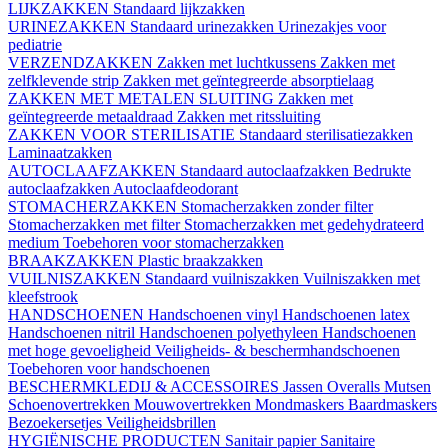
LIJKZAKKEN
Standaard lijkzakken
URINEZAKKEN
Standaard urinezakken
Urinezakjes voor
pediatrie
VERZENDZAKKEN
Zakken met luchtkussens
Zakken met
zelfklevende strip
Zakken met geïntegreerde absorptielaag
ZAKKEN MET METALEN SLUITING
Zakken met
geïntegreerde metaaldraad
Zakken met ritssluiting
ZAKKEN VOOR STERILISATIE
Standaard sterilisatiezakken
Laminaatzakken
AUTOCLAAFZAKKEN
Standaard autoclaafzakken
Bedrukte
autoclaafzakken
Autoclaafdeodorant
STOMACHERZAKKEN
Stomacherzakken zonder filter
Stomacherzakken met filter
Stomacherzakken met gedehydrateerd
medium
Toebehoren voor stomacherzakken
BRAAKZAKKEN
Plastic braakzakken
VUILNISZAKKEN
Standaard vuilniszakken
Vuilniszakken met
kleefstrook
HANDSCHOENEN
Handschoenen vinyl
Handschoenen latex
Handschoenen nitril
Handschoenen polyethyleen
Handschoenen
met hoge gevoeligheid
Veiligheids- & beschermhandschoenen
Toebehoren voor handschoenen
BESCHERMKLEDIJ & ACCESSOIRES
Jassen
Overalls
Mutsen
Schoenovertrekken
Mouwovertrekken
Mondmaskers
Baardmaskers
Bezoekersetjes
Veiligheidsbrillen
HYGIËNISCHE PRODUCTEN
Sanitair papier
Sanitaire