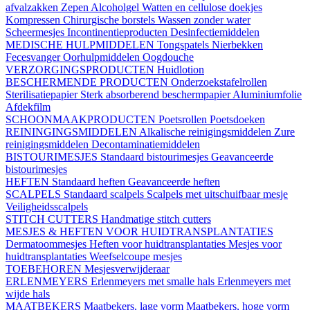
afvalzakken
Zepen
Alcoholgel
Watten en cellulose doekjes
Kompressen
Chirurgische borstels
Wassen zonder water
Scheermesjes
Incontinentieproducten
Desinfectiemiddelen
MEDISCHE HULPMIDDELEN
Tongspatels
Nierbekken
Fecesvanger
Oorhulpmiddelen
Oogdouche
VERZORGINGSPRODUCTEN
Huidlotion
BESCHERMENDE PRODUCTEN
Onderzoekstafelrollen
Sterilisatiepapier
Sterk absorberend beschermpapier
Aluminiumfolie
Afdekfilm
SCHOONMAAKPRODUCTEN
Poetsrollen
Poetsdoeken
REININGINGSMIDDELEN
Alkalische reinigingsmiddelen
Zure
reinigingsmiddelen
Decontaminatiemiddelen
BISTOURIMESJES
Standaard bistourimesjes
Geavanceerde
bistourimesjes
HEFTEN
Standaard heften
Geavanceerde heften
SCALPELS
Standaard scalpels
Scalpels met uitschuifbaar mesje
Veiligheidsscalpels
STITCH CUTTERS
Handmatige stitch cutters
MESJES & HEFTEN VOOR HUIDTRANSPLANTATIES
Dermatoommesjes
Heften voor huidtransplantaties
Mesjes voor
huidtransplantaties
Weefselcoupe mesjes
TOEBEHOREN
Mesjesverwijderaar
ERLENMEYERS
Erlenmeyers met smalle hals
Erlenmeyers met
wijde hals
MAATBEKERS
Maatbekers, lage vorm
Maatbekers, hoge vorm