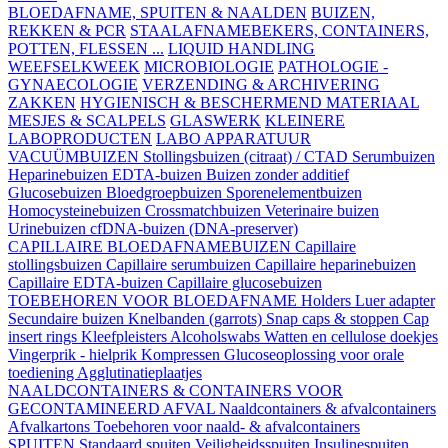
BLOEDAFNAME, SPUITEN & NAALDEN
BUIZEN,
REKKEN & PCR
STAALAFNAMEBEKERS, CONTAINERS,
POTTEN, FLESSEN ...
LIQUID HANDLING
WEEFSELKWEEK
MICROBIOLOGIE
PATHOLOGIE -
GYNAECOLOGIE
VERZENDING & ARCHIVERING
ZAKKEN
HYGIENISCH & BESCHERMEND MATERIAAL
MESJES & SCALPELS
GLASWERK
KLEINERE
LABOPRODUCTEN
LABO APPARATUUR
VACUÜMBUIZEN
Stollingsbuizen (citraat) / CTAD
Serumbuizen
Heparinebuizen
EDTA-buizen
Buizen zonder additief
Glucosebuizen
Bloedgroepbuizen
Sporenelementbuizen
Homocysteinebuizen
Crossmatchbuizen
Veterinaire buizen
Urinebuizen
cfDNA-buizen (DNA-preserver)
CAPILLAIRE BLOEDAFNAMEBUIZEN
Capillaire
stollingsbuizen
Capillaire serumbuizen
Capillaire heparinebuizen
Capillaire EDTA-buizen
Capillaire glucosebuizen
TOEBEHOREN VOOR BLOEDAFNAME
Holders
Luer adapter
Secundaire buizen
Knelbanden (garrots)
Snap caps & stoppen
Cap
insert rings
Kleefpleisters
Alcoholswabs
Watten en cellulose doekjes
Vingerprik - hielprik
Kompressen
Glucoseoplossing voor orale
toediening
Agglutinatieplaatjes
NAALDCONTAINERS & CONTAINERS VOOR
GECONTAMINEERD AFVAL
Naaldcontainers & afvalcontainers
Afvalkartons
Toebehoren voor naald- & afvalcontainers
SPUITEN
Standaard spuiten
Veiligheidsspuiten
Insulinespuiten