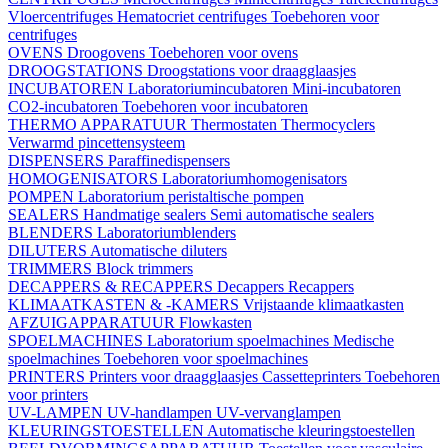
Vloercentrifuges
Hematocriet centrifuges
Toebehoren voor
centrifuges
OVENS
Droogovens
Toebehoren voor ovens
DROOGSTATIONS
Droogstations voor draagglaasjes
INCUBATOREN
Laboratoriumincubatoren
Mini-incubatoren
CO2-incubatoren
Toebehoren voor incubatoren
THERMO APPARATUUR
Thermostaten
Thermocyclers
Verwarmd pincettensysteem
DISPENSERS
Paraffinedispensers
HOMOGENISATORS
Laboratoriumhomogenisators
POMPEN
Laboratorium peristaltische pompen
SEALERS
Handmatige sealers
Semi automatische sealers
BLENDERS
Laboratoriumblenders
DILUTERS
Automatische diluters
TRIMMERS
Block trimmers
DECAPPERS & RECAPPERS
Decappers
Recappers
KLIMAATKASTEN & -KAMERS
Vrijstaande klimaatkasten
AFZUIGAPPARATUUR
Flowkasten
SPOELMACHINES
Laboratorium spoelmachines
Medische
spoelmachines
Toebehoren voor spoelmachines
PRINTERS
Printers voor draagglaasjes
Cassetteprinters
Toebehoren
voor printers
UV-LAMPEN
UV-handlampen
UV-vervanglampen
KLEURINGSTOESTELLEN
Automatische kleuringstoestellen