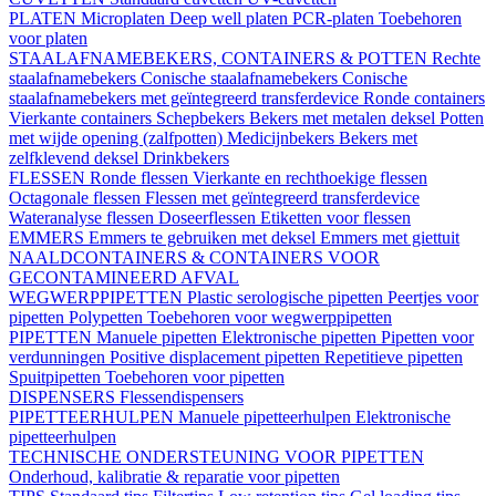
PLATEN
Microplaten
Deep well platen
PCR-platen
Toebehoren
voor platen
STAALAFNAMEBEKERS, CONTAINERS & POTTEN
Rechte
staalafnamebekers
Conische staalafnamebekers
Conische
staalafnamebekers met geïntegreerd transferdevice
Ronde containers
Vierkante containers
Schepbekers
Bekers met metalen deksel
Potten
met wijde opening (zalfpotten)
Medicijnbekers
Bekers met
zelfklevend deksel
Drinkbekers
FLESSEN
Ronde flessen
Vierkante en rechthoekige flessen
Octagonale flessen
Flessen met geïntegreerd transferdevice
Wateranalyse flessen
Doseerflessen
Etiketten voor flessen
EMMERS
Emmers te gebruiken met deksel
Emmers met giettuit
NAALDCONTAINERS & CONTAINERS VOOR
GECONTAMINEERD AFVAL
WEGWERPPIPETTEN
Plastic serologische pipetten
Peertjes voor
pipetten
Polypetten
Toebehoren voor wegwerppipetten
PIPETTEN
Manuele pipetten
Elektronische pipetten
Pipetten voor
verdunningen
Positive displacement pipetten
Repetitieve pipetten
Spuitpipetten
Toebehoren voor pipetten
DISPENSERS
Flessendispensers
PIPETTEERHULPEN
Manuele pipetteerhulpen
Elektronische
pipetteerhulpen
TECHNISCHE ONDERSTEUNING VOOR PIPETTEN
Onderhoud, kalibratie & reparatie voor pipetten