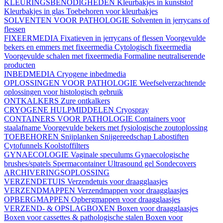
KLEURINGSBENODIGHEDEN
Kleurbakjes in kunststof
Kleurbakjes in glas
Toebehoren voor kleurbakjes
SOLVENTEN VOOR PATHOLOGIE
Solventen in jerrycans of
flessen
FIXEERMEDIA
Fixatieven in jerrycans of flessen
Voorgevulde
bekers en emmers met fixeermedia
Cytologisch fixeermedia
Voorgevulde schalen met fixeermedia
Formaline neutraliserende
producten
INBEDMEDIA
Cryogene inbedmedia
OPLOSSINGEN VOOR PATHOLOGIE
Weefselverzachtende
oplossingen voor histologisch gebruik
ONTKALKERS
Zure ontkalkers
CRYOGENE HULPMIDDELEN
Cryospray
CONTAINERS VOOR PATHOLOGIE
Containers voor
staalafname
Voorgevulde bekers met fysiologische zoutoplossing
TOEBEHOREN
Snijplanken
Snijgereedschap
Labostiften
Cytofunnels
Koolstoffilters
GYNAECOLOGIE
Vaginale speculums
Gynaecologische
brushes/spatels
Spermacontainer
Ultrasound gel
Sondecovers
ARCHIVERINGSOPLOSSING
VERZENDETUIS
Verzendetuis voor draagglaasjes
VERZENDMAPPEN
Verzendmappen voor draagglaasjes
OPBERGMAPPEN
Opbergmappen voor draagglaasjes
VERZEND- & OPSLAGBOXEN
Boxen voor draagglaasjes
Boxen voor cassettes & pathologische stalen
Boxen voor