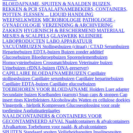
BLOEDAFNAME, SPUITEN & NAALDEN
BUIZEN,
REKKEN & PCR
STAALAFNAMEBEKERS, CONTAINERS,
POTTEN, FLESSEN ...
LIQUID HANDLING
WEEFSELKWEEK
MICROBIOLOGIE
PATHOLOGIE -
GYNAECOLOGIE
VERZENDING & ARCHIVERING
ZAKKEN
HYGIENISCH & BESCHERMEND MATERIAAL
MESJES & SCALPELS
GLASWERK
KLEINERE
LABOPRODUCTEN
LABO APPARATUUR
VACUÜMBUIZEN
Stollingsbuizen (citraat) / CTAD
Serumbuizen
Heparinebuizen
EDTA-buizen
Buizen zonder additief
Glucosebuizen
Bloedgroepbuizen
Sporenelementbuizen
Homocysteinebuizen
Crossmatchbuizen
Veterinaire buizen
Urinebuizen
cfDNA-buizen (DNA-preserver)
CAPILLAIRE BLOEDAFNAMEBUIZEN
Capillaire
stollingsbuizen
Capillaire serumbuizen
Capillaire heparinebuizen
Capillaire EDTA-buizen
Capillaire glucosebuizen
TOEBEHOREN VOOR BLOEDAFNAME
Holders
Luer adapter
Secundaire buizen
Knelbanden (garrots)
Snap caps & stoppen
Cap
insert rings
Kleefpleisters
Alcoholswabs
Watten en cellulose doekjes
Vingerprik - hielprik
Kompressen
Glucoseoplossing voor orale
toediening
Agglutinatieplaatjes
NAALDCONTAINERS & CONTAINERS VOOR
GECONTAMINEERD AFVAL
Naaldcontainers & afvalcontainers
Afvalkartons
Toebehoren voor naald- & afvalcontainers
SPUITEN
Standaard spuiten
Veiligheidsspuiten
Insulinespuiten