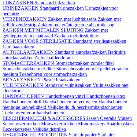
LIJKZAKKEN
Standaard lijkzakken
URINEZAKKEN
Standaard urinezakken
Urinezakjes voor
pediatrie
VERZENDZAKKEN
Zakken met luchtkussens
Zakken met
zelfklevende strip
Zakken met geïntegreerde absorptielaag
ZAKKEN MET METALEN SLUITING
Zakken met
geïntegreerde metaaldraad
Zakken met ritssluiting
ZAKKEN VOOR STERILISATIE
Standaard sterilisatiezakken
Laminaatzakken
AUTOCLAAFZAKKEN
Standaard autoclaafzakken
Bedrukte
autoclaafzakken
Autoclaafdeodorant
STOMACHERZAKKEN
Stomacherzakken zonder filter
Stomacherzakken met filter
Stomacherzakken met gedehydrateerd
medium
Toebehoren voor stomacherzakken
BRAAKZAKKEN
Plastic braakzakken
VUILNISZAKKEN
Standaard vuilniszakken
Vuilniszakken met
kleefstrook
HANDSCHOENEN
Handschoenen vinyl
Handschoenen latex
Handschoenen nitril
Handschoenen polyethyleen
Handschoenen
met hoge gevoeligheid
Veiligheids- & beschermhandschoenen
Toebehoren voor handschoenen
BESCHERMKLEDIJ & ACCESSOIRES
Jassen
Overalls
Mutsen
Schoenovertrekken
Mouwovertrekken
Mondmaskers
Baardmaskers
Bezoekersetjes
Veiligheidsbrillen
HYGIËNISCHE PRODUCTEN
Sanitair papier
Sanitaire