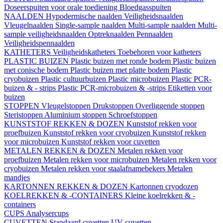
Doseerspuiten voor orale toediening
Bloedgasspuiten
NAALDEN
Hypodermische naalden
Veiligheidsnaalden
Vleugelnaalden
Single-sample naalden
Multi-sample naalden
Multi-
sample veiligheidsnaalden
Optreknaalden
Pennaalden
Veiligheidspennaalden
KATHETERS
Veiligheidskatheters
Toebehoren voor katheters
PLASTIC BUIZEN
Plastic buizen met ronde bodem
Plastic buizen
met conische bodem
Plastic buizen met platte bodem
Plastic
cryobuizen
Plastic cultuurbuizen
Plastic microbuizen
Plastic PCR-
buizen & - strips
Plastic PCR-microbuizen & -strips
Etiketten voor
buizen
STOPPEN
Vleugelstoppen
Drukstoppen
Overliggende stoppen
Steristoppen
Aluminium stoppen
Schroefstoppen
KUNSTSTOF REKKEN & DOZEN
Kunststof rekken voor
proefbuizen
Kunststof rekken voor cryobuizen
Kunststof rekken
voor microbuizen
Kunststof rekken voor cuvetten
METALEN REKKEN & DOZEN
Metalen rekken voor
proefbuizen
Metalen rekken voor microbuizen
Metalen rekken voor
cryobuizen
Metalen rekken voor staalafnamebekers
Metalen
mandjes
KARTONNEN REKKEN & DOZEN
Kartonnen cryodozen
KOELREKKEN & -CONTAINERS
Kleine koelrekken & -
containers
CUPS
Analysercups
CUVETTEN
Standaard cuvetten
UV-cuvetten