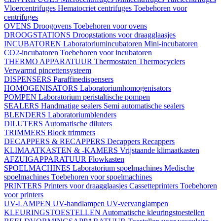
Vloercentrifuges
Hematocriet centrifuges
Toebehoren voor
centrifuges
OVENS
Droogovens
Toebehoren voor ovens
DROOGSTATIONS
Droogstations voor draagglaasjes
INCUBATOREN
Laboratoriumincubatoren
Mini-incubatoren
CO2-incubatoren
Toebehoren voor incubatoren
THERMO APPARATUUR
Thermostaten
Thermocyclers
Verwarmd pincettensysteem
DISPENSERS
Paraffinedispensers
HOMOGENISATORS
Laboratoriumhomogenisators
POMPEN
Laboratorium peristaltische pompen
SEALERS
Handmatige sealers
Semi automatische sealers
BLENDERS
Laboratoriumblenders
DILUTERS
Automatische diluters
TRIMMERS
Block trimmers
DECAPPERS & RECAPPERS
Decappers
Recappers
KLIMAATKASTEN & -KAMERS
Vrijstaande klimaatkasten
AFZUIGAPPARATUUR
Flowkasten
SPOELMACHINES
Laboratorium spoelmachines
Medische
spoelmachines
Toebehoren voor spoelmachines
PRINTERS
Printers voor draagglaasjes
Cassetteprinters
Toebehoren
voor printers
UV-LAMPEN
UV-handlampen
UV-vervanglampen
KLEURINGSTOESTELLEN
Automatische kleuringstoestellen