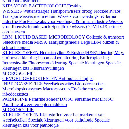
Kalibratie-instrument
KITS VOOR BACTERIOLOGIE
Testkits
WISSERS
Wattenstaafjes
Transportwissers droog
Flocked swabs
Transportwissers met medium
Wissers voor voedings- & farma-
industrie
Flocked swabs voor voedings- & farma-industrie
Wissers
voor forensisch onderzoek
Specifieke wissers
COVID-19 testen /
coronatesten
LBM, LIQUID BASED MICROBIOLOGY
Collectie & transport
Selectieve media
MRSA-aanrijkingsmedia
Lege LBM buizen &
schroefstoppen
KLEURSTOFFEN
Hematoxyline & Eosine (H&E) kleuring
May-
Grünwald kleuring
Papanicolaou kleuring
Bufferoplossing
Immersie-olie
Fluorescentiekleuring
Speciale kleuringen
Speciale
kleuringen kits
Kleuraanvullingen
MICROSCOPIE
GEVOELIGHEIDSTESTEN
Antibioticaschijfjes
INBEDCASSETTES
Weefselcassettes
Biopsiecassettes
Microbiopsiecassettes
Macrocassettes
Toebehoren voor
inbedcassettes
PARAFFINE
Paraffine zonder DMSO
Paraffine met DMSO
Paraffine afweer- en oplosmiddelen
MICROSCOPIE
KLEURSTOFFEN
Kleurstoffen voor het markeren van
weefselcellen
Speciale kleuringen voor pathologie
Speciale
kleuringen kits voor pathologie