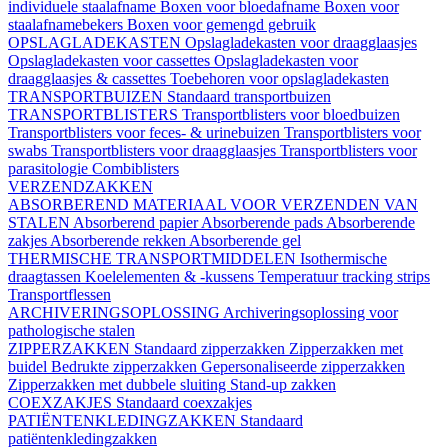
individuele staalafname
Boxen voor bloedafname
Boxen voor
staalafnamebekers
Boxen voor gemengd gebruik
OPSLAGLADEKASTEN
Opslagladekasten voor draagglaasjes
Opslagladekasten voor cassettes
Opslagladekasten voor
draagglaasjes & cassettes
Toebehoren voor opslagladekasten
TRANSPORTBUIZEN
Standaard transportbuizen
TRANSPORTBLISTERS
Transportblisters voor bloedbuizen
Transportblisters voor feces- & urinebuizen
Transportblisters voor
swabs
Transportblisters voor draagglaasjes
Transportblisters voor
parasitologie
Combiblisters
VERZENDZAKKEN
ABSORBEREND MATERIAAL VOOR VERZENDEN VAN
STALEN
Absorberend papier
Absorberende pads
Absorberende
zakjes
Absorberende rekken
Absorberende gel
THERMISCHE TRANSPORTMIDDELEN
Isothermische
draagtassen
Koelelementen & -kussens
Temperatuur tracking strips
Transportflessen
ARCHIVERINGSOPLOSSING
Archiveringsoplossing voor
pathologische stalen
ZIPPERZAKKEN
Standaard zipperzakken
Zipperzakken met
buidel
Bedrukte zipperzakken
Gepersonaliseerde zipperzakken
Zipperzakken met dubbele sluiting
Stand-up zakken
COEXZAKJES
Standaard coexzakjes
PATIËNTENKLEDINGZAKKEN
Standaard
patiëntenkledingzakken