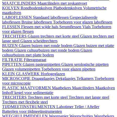
MAATCILINDERS
Maatcilinders met zeskantvoet
KOLVEN
Rondbodemkolven
Platbodemkolven
Volumetrische
maatkolven
LABOFLESSEN
Standaard laboflessen
Gespecialiseerde
laboflessen
Bruine laboflessen
Toebehoren voor glazen laboflessen
FLESSEN
Flessen met wijde hals
Serumflessen
Vials
Toebehoren
voor glazen flessen
TRECHTERS
Glazen trechters met korte steel
Glazen trechters met
lange steel
Glazen scheidtrechters
BUIZEN
Glazen buizen met ronde bodem
Glazen buizen met platte
bodem
Glazen cultuurbuizen met ronde bodem
Glazen
cultuurbuizen met platte bodem
FILTRATIE
Filterapparaat
PIPETTEN
Glazen pasteurpipetten
Glazen serologische pipetten
Glazen volumepipetten
Toebehoren voor glazen pipetten
KLEIN GLASWERK
Horlogeglazen
MICROSCOPIE
Draagglaasjes
Dekglaasjes
Telkamers
Toebehoren
voor microscopie
PLASTIC MAATVORMEN
Maatbekers
Maatcilinders
Maatkolven
Imhoff kegel voor sedimentatie
TRECHTERS
Trechters met korte steel
Trechters met lange steel
Trechters met flexibele steel
TIJDMEETINSTRUMENTEN
Labotimer
Teller / Afteller
Batterijen voor tijdmeetinstrumenten
WEEGHULPMIDDELEN
Weegpapier
Weegschuitjes
Weegbekers