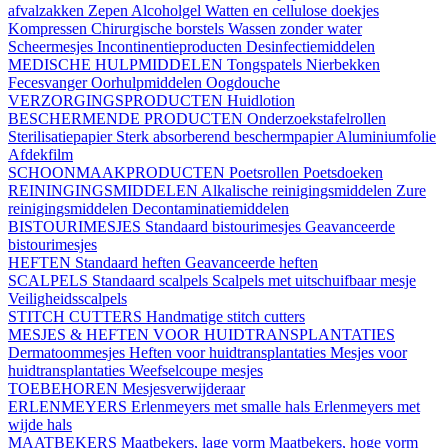
afvalzakken
Zepen
Alcoholgel
Watten en cellulose doekjes
Kompressen
Chirurgische borstels
Wassen zonder water
Scheermesjes
Incontinentieproducten
Desinfectiemiddelen
MEDISCHE HULPMIDDELEN
Tongspatels
Nierbekken
Fecesvanger
Oorhulpmiddelen
Oogdouche
VERZORGINGSPRODUCTEN
Huidlotion
BESCHERMENDE PRODUCTEN
Onderzoekstafelrollen
Sterilisatiepapier
Sterk absorberend beschermpapier
Aluminiumfolie
Afdekfilm
SCHOONMAAKPRODUCTEN
Poetsrollen
Poetsdoeken
REININGINGSMIDDELEN
Alkalische reinigingsmiddelen
Zure
reinigingsmiddelen
Decontaminatiemiddelen
BISTOURIMESJES
Standaard bistourimesjes
Geavanceerde
bistourimesjes
HEFTEN
Standaard heften
Geavanceerde heften
SCALPELS
Standaard scalpels
Scalpels met uitschuifbaar mesje
Veiligheidsscalpels
STITCH CUTTERS
Handmatige stitch cutters
MESJES & HEFTEN VOOR HUIDTRANSPLANTATIES
Dermatoommesjes
Heften voor huidtransplantaties
Mesjes voor
huidtransplantaties
Weefselcoupe mesjes
TOEBEHOREN
Mesjesverwijderaar
ERLENMEYERS
Erlenmeyers met smalle hals
Erlenmeyers met
wijde hals
MAATBEKERS
Maatbekers, lage vorm
Maatbekers, hoge vorm