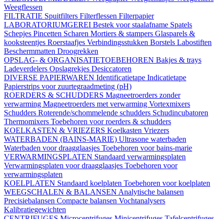
Weegflessen
FILTRATIE
Spuitfilters
Filterflessen
Filterpapier
LABORATORIUMGEREI
Bestek voor staalafname
Spatels
Schepjes
Pincetten
Scharen
Mortiers & stampers
Glasparels &
kooksteentjes
Roerstaafjes
Verbindingsstukken
Borstels
Labostiften
Beschermmatten
Droogrekken
OPSLAG- & ORGANISATIETOEBEHOREN
Bakjes & trays
Ladeverdelers
Opslagrekjes
Desiccatoren
DIVERSE PAPIERWAREN
Identificatietape
Indicatietape
Papierstrips voor zuurtegraadmeting (pH)
ROERDERS & SCHUDDERS
Magneetroerders zonder
verwarming
Magneetroerders met verwarming
Vortexmixers
Schudders
Roterende/schommelende schudders
Schudincubatoren
Thermomixers
Toebehoren voor roerders & schudders
KOELKASTEN & VRIEZERS
Koelkasten
Vriezers
WATERBADEN (BAINS-MARIE)
Ultrasone waterbaden
Waterbaden voor draagglaasjes
Toebehoren voor bains-marie
VERWARMINGSPLATEN
Standaard verwarmingsplaten
Verwarmingsplaten voor draagglaasjes
Toebehoren voor
verwarmingsplaten
KOELPLATEN
Standaard koelplaten
Toebehoren voor koelplaten
WEEGSCHALEN & BALANSEN
Analytische balansen
Precisiebalansen
Compacte balansen
Vochtanalysers
Kalibratiegewichten
CENTRIFUGES
Microcentrifuges
Minicentrifuges
Tafelcentrifuges