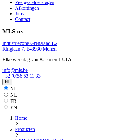
Veelgestelde vragen
Afkortingen
Jobs
Contact
MLS nv
Industriezone Grensland E2
Ringlaan 7, B-8930 Menen
Elke werkdag van 8-12u en 13-17u.
info@mls.be
+32 (0)56 53 11 33
NL
NL
NL
FR
EN
Home
Producten