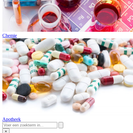
Chemie
Apotheek
×