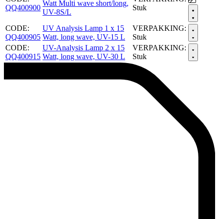
Watt Multi wave short/long,
QQ400900
Stuk
UV-8S/L
CODE:
UV Analysis Lamp 1 x 15
VERPAKKING:
QQ400905
Watt, long wave, UV-15 L
Stuk
CODE:
UV-Analysis Lamp 2 x 15
VERPAKKING:
QQ400915
Watt, long wave, UV-30 L
Stuk