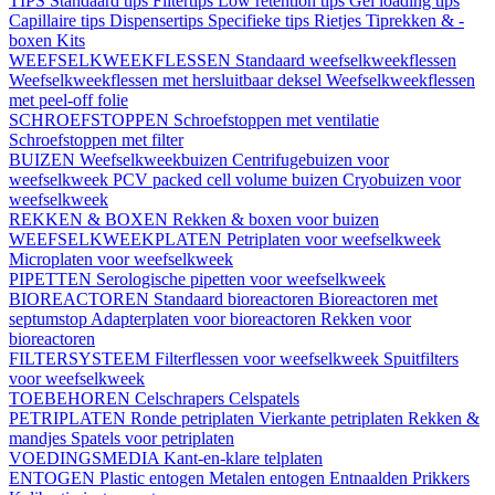
TIPS
Standaard tips
Filtertips
Low retention tips
Gel loading tips
Capillaire tips
Dispensertips
Specifieke tips
Rietjes
Tiprekken & -
boxen
Kits
WEEFSELKWEEKFLESSEN
Standaard weefselkweekflessen
Weefselkweekflessen met hersluitbaar deksel
Weefselkweekflessen
met peel-off folie
SCHROEFSTOPPEN
Schroefstoppen met ventilatie
Schroefstoppen met filter
BUIZEN
Weefselkweekbuizen
Centrifugebuizen voor
weefselkweek
PCV packed cell volume buizen
Cryobuizen voor
weefselkweek
REKKEN & BOXEN
Rekken & boxen voor buizen
WEEFSELKWEEKPLATEN
Petriplaten voor weefselkweek
Microplaten voor weefselkweek
PIPETTEN
Serologische pipetten voor weefselkweek
BIOREACTOREN
Standaard bioreactoren
Bioreactoren met
septumstop
Adapterplaten voor bioreactoren
Rekken voor
bioreactoren
FILTERSYSTEEM
Filterflessen voor weefselkweek
Spuitfilters
voor weefselkweek
TOEBEHOREN
Celschrapers
Celspatels
PETRIPLATEN
Ronde petriplaten
Vierkante petriplaten
Rekken &
mandjes
Spatels voor petriplaten
VOEDINGSMEDIA
Kant-en-klare telplaten
ENTOGEN
Plastic entogen
Metalen entogen
Entnaalden
Prikkers