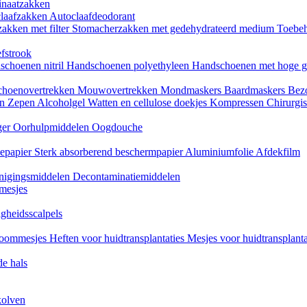
naatzakken
claafzakken
Autoclaafdeodorant
akken met filter
Stomacherzakken met gedehydrateerd medium
Toebeh
fstrook
schoenen nitril
Handschoenen polyethyleen
Handschoenen met hoge g
choenovertrekken
Mouwovertrekken
Mondmaskers
Baardmaskers
Bezo
en
Zepen
Alcoholgel
Watten en cellulose doekjes
Kompressen
Chirurgis
ger
Oorhulpmiddelen
Oogdouche
tiepapier
Sterk absorberend beschermpapier
Aluminiumfolie
Afdekfilm
inigingsmiddelen
Decontaminatiemiddelen
mesjes
igheidsscalpels
oommesjes
Heften voor huidtransplantaties
Mesjes voor huidtransplant
e hals
kolven