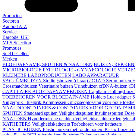
Producten
Sectoren
Aanbod A-Z
Service
Barcode: USI
MLS Selection
Promoties
Snel bestellen
Merken
BLOEDAFNAME, SPUITEN & NAALDEN
BUIZEN, REKKEN
MICROBIOLOGIE
PATHOLOGIE - GYNAECOLOGIE
VERZE
KLEINERE LABOPRODUCTEN
LABO APPARATUUR
VACUÜMBUIZEN
Stollingsbuizen (citraat) / CTAD
Serumbuizen
H
Crossmatchbuizen
Veterinaire buizen
Urinebuizen
cfDNA-buizen (DN
CAPILLAIRE BLOEDAFNAMEBUIZEN
Capillaire stollingsbuiz
TOEBEHOREN VOOR BLOEDAFNAME
Holders
Luer adapter
S
Vingerprik - hielprik
Kompressen
Glucoseoplossing voor orale toedi
NAALDCONTAINERS & CONTAINERS VOOR GECONTAMI
SPUITEN
Standaard spuiten
Veiligheidsspuiten
Insulinespuiten
Dosee
NAALDEN
Hypodermische naalden
Veiligheidsnaalden
Vleugelnaa
KATHETERS
Veiligheidskatheters
Toebehoren voor katheters
PLASTIC BUIZEN
Plastic buizen met ronde bodem
Plastic buizen
strips
Plastic PCR-microbuizen & -strips
Etiketten voor buizen