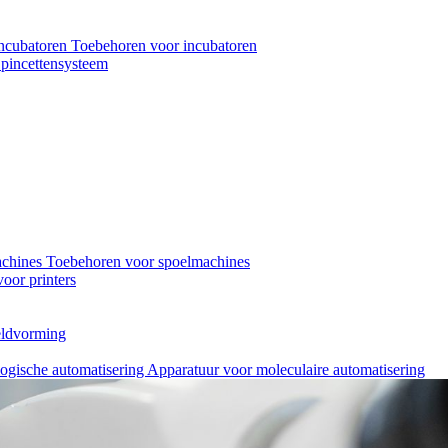
ncubatoren
Toebehoren voor incubatoren
pincettensysteem
achines
Toebehoren voor spoelmachines
oor printers
eeldvorming
logische automatisering
Apparatuur voor moleculaire automatisering