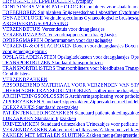
CRYOGENE HULPMIDDELEN
Cryospray
CONTAINERS VOOR PATHOLOGIE
Containers voor staalafnam
TOEBEHOREN
Snijplanken
Snijgereedschap
Labostiften
Cytofunn
GYNAECOLOGIE
Vaginale speculums
Gynaecologische brushes/sp
ARCHIVERINGSOPLOSSING
VERZENDETUIS
Verzendetuis voor draagglaasjes
VERZENDMAPPEN
Verzendmappen voor draagglaasjes
OPBERGMAPPEN
Opbergmappen voor draagglaasjes
VERZEND- & OPSLAGBOXEN
Boxen voor draagglaasjes
Boxen 
voor gemengd gebruik
OPSLAGLADEKASTEN
Opslagladekasten voor draagglaasjes
Opsl
TRANSPORTBUIZEN
Standaard transportbuizen
TRANSPORTBLISTERS
Transportblisters voor bloedbuizen
Transp
Combiblisters
VERZENDZAKKEN
ABSORBEREND MATERIAAL VOOR VERZENDEN VAN ST
THERMISCHE TRANSPORTMIDDELEN
Isothermische draagtas
ARCHIVERINGSOPLOSSING
Archiveringsoplossing voor patholo
ZIPPERZAKKEN
Standaard zipperzakken
Zipperzakken met buide
COEXZAKJES
Standaard coexzakjes
PATIËNTENKLEDINGZAKKEN
Standaard patiëntenkledingzakk
LIJKZAKKEN
Standaard lijkzakken
URINEZAKKEN
Standaard urinezakken
Urinezakjes voor pediatrie
VERZENDZAKKEN
Zakken met luchtkussens
Zakken met zelfklev
ZAKKEN MET METALEN SLUITING
Zakken met geïntegreerde