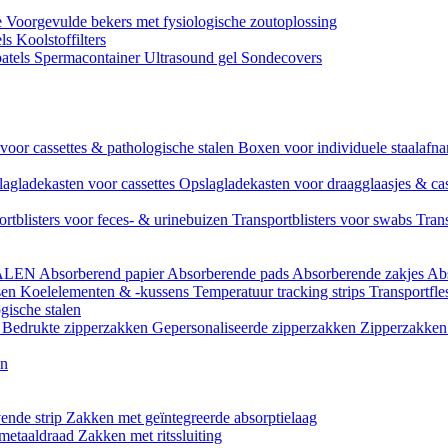
e
Voorgevulde bekers met fysiologische zoutoplossing
els
Koolstoffilters
atels
Spermacontainer
Ultrasound gel
Sondecovers
voor cassettes & pathologische stalen
Boxen voor individuele staalaf
agladekasten voor cassettes
Opslagladekasten voor draagglaasjes & ca
ortblisters voor feces- & urinebuizen
Transportblisters voor swabs
Trans
ALEN
Absorberend papier
Absorberende pads
Absorberende zakjes
Ab
sen
Koelelementen & -kussens
Temperatuur tracking strips
Transportfle
gische stalen
l
Bedrukte zipperzakken
Gepersonaliseerde zipperzakken
Zipperzakken 
en
ende strip
Zakken met geïntegreerde absorptielaag
 metaaldraad
Zakken met ritssluiting