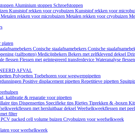
istoppen
Aluminium stoppen
Schroefstoppen
uizen
Kunststof rekken voor cryobuizen
Kunststof rekken voor microb
n
Metalen rekken voor microbuizen
Metalen rekken voor cryobuizen
Me
rs
 platen
taalafnamebekers
Conische staalafnamebekers
Conische staalafnamebek
opening (zalfpotten)
Medicijnbekers
Bekers met zelfklevend deksel
Dri
le flessen
Flessen met geïntegreerd transferdevice
Wateranalyse flesse
NEERD AFVAL
ipetten
Polypetten
Toebehoren voor wegwerppipetten
erdunningen
Positive displacement pipetten
Repetitieve pipetten
Spuitpi
teerhulpen
, kalibratie & reparatie voor pipetten
llaire tips
Dispensertips
Specifieke tips
Rietjes
Tiprekken & -boxen
Kit
selkweekflessen met hersluitbaar deksel
Weefselkweekflessen met peel-
met filter
k
PCV packed cell volume buizen
Cryobuizen voor weefselkweek
laten voor weefselkweek