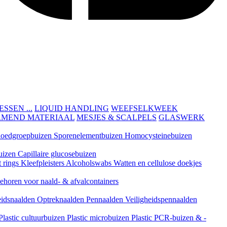
SEN ...
LIQUID HANDLING
WEEFSELKWEEK
RMEND MATERIAAL
MESJES & SCALPELS
GLASWERK
loedgroepbuizen
Sporenelementbuizen
Homocysteinebuizen
uizen
Capillaire glucosebuizen
t rings
Kleefpleisters
Alcoholswabs
Watten en cellulose doekjes
ehoren voor naald- & afvalcontainers
eidsnaalden
Optreknaalden
Pennaalden
Veiligheidspennaalden
Plastic cultuurbuizen
Plastic microbuizen
Plastic PCR-buizen & -