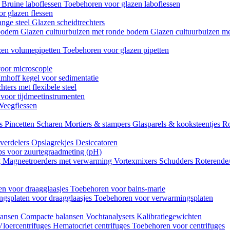
n
Bruine laboflessen
Toebehoren voor glazen laboflessen
r glazen flessen
ange steel
Glazen scheidtrechters
 bodem
Glazen cultuurbuizen met ronde bodem
Glazen cultuurbuizen me
zen volumepipetten
Toebehoren voor glazen pipetten
oor microscopie
Imhoff kegel voor sedimentatie
hters met flexibele steel
 voor tijdmeetinstrumenten
Weegflessen
es
Pincetten
Scharen
Mortiers & stampers
Glasparels & kooksteentjes
Ro
verdelers
Opslagrekjes
Desiccatoren
ips voor zuurtegraadmeting (pH)
g
Magneetroerders met verwarming
Vortexmixers
Schudders
Roterende
n voor draagglaasjes
Toebehoren voor bains-marie
gsplaten voor draagglaasjes
Toebehoren voor verwarmingsplaten
lansen
Compacte balansen
Vochtanalysers
Kalibratiegewichten
Vloercentrifuges
Hematocriet centrifuges
Toebehoren voor centrifuges