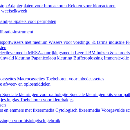
stop
Adapterplaten voor bioreactoren
Rekken voor bioreactoren
or weefselkweek
andjes
Spatels voor petriplaten
ibratie-instrument
nsportwissers met medium
Wissers voor voedings- & farma-industrie
Fl
sten
lectieve media
MRSA-aanrijkingsmedia
Lege LBM buizen & schroefs
ünwald kleuring
Papanicolaou kleuring
Bufferoplossing
Immersie-olie
cassettes
Macrocassettes
Toebehoren voor inbedcassettes
ne afweer- en oplosmiddelen
en
Speciale kleuringen voor pathologie
Speciale kleuringen kits voor pat
jes in glas
Toebehoren voor kleurbakjes
ssen
rs en emmers met fixeermedia
Cytologisch fixeermedia
Voorgevulde sc
singen voor histologisch gebruik