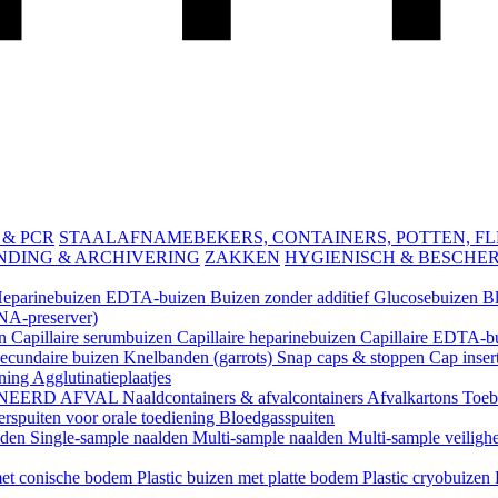
 & PCR
STAALAFNAMEBEKERS, CONTAINERS, POTTEN, FLES
NDING & ARCHIVERING
ZAKKEN
HYGIENISCH & BESCHE
eparinebuizen
EDTA-buizen
Buizen zonder additief
Glucosebuizen
B
A-preserver)
en
Capillaire serumbuizen
Capillaire heparinebuizen
Capillaire EDTA-b
ecundaire buizen
Knelbanden (garrots)
Snap caps & stoppen
Cap inser
ening
Agglutinatieplaatjes
NEERD AFVAL
Naaldcontainers & afvalcontainers
Afvalkartons
Toeb
rspuiten voor orale toediening
Bloedgasspuiten
lden
Single-sample naalden
Multi-sample naalden
Multi-sample veiligh
 met conische bodem
Plastic buizen met platte bodem
Plastic cryobuizen