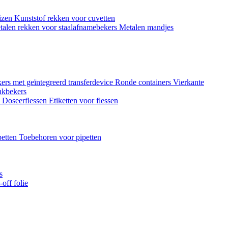
uizen
Kunststof rekken voor cuvetten
talen rekken voor staalafnamebekers
Metalen mandjes
ers met geïntegreerd transferdevice
Ronde containers
Vierkante
nkbekers
n
Doseerflessen
Etiketten voor flessen
petten
Toebehoren voor pipetten
s
off folie