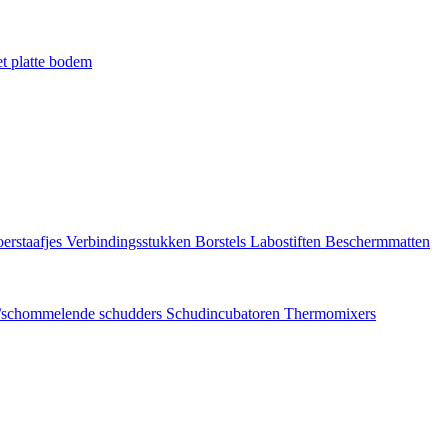
t platte bodem
erstaafjes
Verbindingsstukken
Borstels
Labostiften
Beschermmatten
/schommelende schudders
Schudincubatoren
Thermomixers