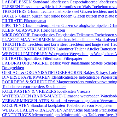
LABOFLESSEN
Standaard laboflessen
Gespecialiseerde laboflesse
FLESSEN
Flessen met wijde hals
Serumflessen
Vials
Toebehoren voo
TRECHTERS
Glazen trechters met korte steel
Glazen trechters met l
BUIZEN
Glazen buizen met ronde bodem
Glazen buizen met platte
FILTRATIE
Filterapparaat
PIPETTEN
Glazen pasteurpipetten
Glazen serologische pipetten
Gla
KLEIN GLASWERK
Horlogeglazen
MICROSCOPIE
Draagglaasjes
Dekglaasjes
Telkamers
Toebehoren v
PLASTIC MAATVORMEN
Maatbekers
Maatcilinders
Maatkolven
TRECHTERS
Trechters met korte steel
Trechters met lange steel
Trec
TIJDMEETINSTRUMENTEN
Labotimer
Teller / Afteller
Batterijen
WEEGHULPMIDDELEN
Weegpapier
Weegschuitjes
Weegbekers
FILTRATIE
Spuitfilters
Filterflessen
Filterpapier
LABORATORIUMGEREI
Bestek voor staalafname
Spatels
Schepj
Droogrekken
OPSLAG- & ORGANISATIETOEBEHOREN
Bakjes & trays
Lade
DIVERSE PAPIERWAREN
Identificatietape
Indicatietape
Papierstr
ROERDERS & SCHUDDERS
Magneetroerders zonder verwarmin
Toebehoren voor roerders & schudders
KOELKASTEN & VRIEZERS
Koelkasten
Vriezers
WATERBADEN (BAINS-MARIE)
Ultrasone waterbaden
Waterbade
VERWARMINGSPLATEN
Standaard verwarmingsplaten
Verwarmin
KOELPLATEN
Standaard koelplaten
Toebehoren voor koelplaten
WEEGSCHALEN & BALANSEN
Analytische balansen
Precisieba
CENTRIFUGES
Microcentrifuges
Minicentrifuges
Tafelcentrifuges