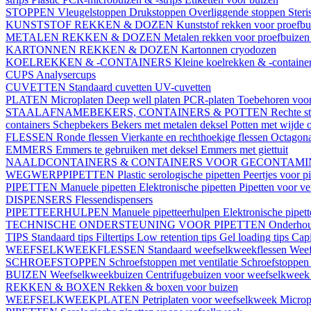
STOPPEN
Vleugelstoppen
Drukstoppen
Overliggende stoppen
Ster
KUNSTSTOF REKKEN & DOZEN
Kunststof rekken voor proefb
METALEN REKKEN & DOZEN
Metalen rekken voor proefbuize
KARTONNEN REKKEN & DOZEN
Kartonnen cryodozen
KOELREKKEN & -CONTAINERS
Kleine koelrekken & -containe
CUPS
Analysercups
CUVETTEN
Standaard cuvetten
UV-cuvetten
PLATEN
Microplaten
Deep well platen
PCR-platen
Toebehoren voor
STAALAFNAMEBEKERS, CONTAINERS & POTTEN
Rechte s
containers
Schepbekers
Bekers met metalen deksel
Potten met wijde 
FLESSEN
Ronde flessen
Vierkante en rechthoekige flessen
Octagona
EMMERS
Emmers te gebruiken met deksel
Emmers met giettuit
NAALDCONTAINERS & CONTAINERS VOOR GECONTAMI
WEGWERPPIPETTEN
Plastic serologische pipetten
Peertjes voor p
PIPETTEN
Manuele pipetten
Elektronische pipetten
Pipetten voor v
DISPENSERS
Flessendispensers
PIPETTEERHULPEN
Manuele pipetteerhulpen
Elektronische pipet
TECHNISCHE ONDERSTEUNING VOOR PIPETTEN
Onderhoud
TIPS
Standaard tips
Filtertips
Low retention tips
Gel loading tips
Capi
WEEFSELKWEEKFLESSEN
Standaard weefselkweekflessen
Weef
SCHROEFSTOPPEN
Schroefstoppen met ventilatie
Schroefstoppen 
BUIZEN
Weefselkweekbuizen
Centrifugebuizen voor weefselkwee
REKKEN & BOXEN
Rekken & boxen voor buizen
WEEFSELKWEEKPLATEN
Petriplaten voor weefselkweek
Microp