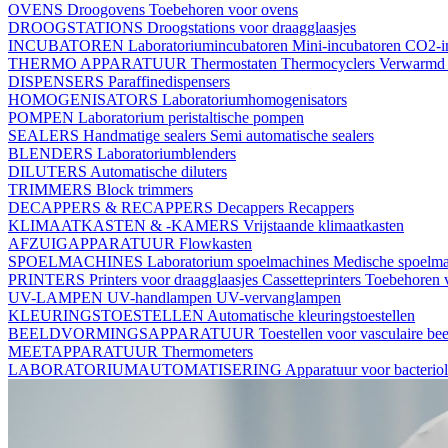
OVENS
Droogovens
Toebehoren voor ovens
DROOGSTATIONS
Droogstations voor draagglaasjes
INCUBATOREN
Laboratoriumincubatoren
Mini-incubatoren
CO2-i
THERMO APPARATUUR
Thermostaten
Thermocyclers
Verwarmd 
DISPENSERS
Paraffinedispensers
HOMOGENISATORS
Laboratoriumhomogenisators
POMPEN
Laboratorium peristaltische pompen
SEALERS
Handmatige sealers
Semi automatische sealers
BLENDERS
Laboratoriumblenders
DILUTERS
Automatische diluters
TRIMMERS
Block trimmers
DECAPPERS & RECAPPERS
Decappers
Recappers
KLIMAATKASTEN & -KAMERS
Vrijstaande klimaatkasten
AFZUIGAPPARATUUR
Flowkasten
SPOELMACHINES
Laboratorium spoelmachines
Medische spoelm
PRINTERS
Printers voor draagglaasjes
Cassetteprinters
Toebehoren v
UV-LAMPEN
UV-handlampen
UV-vervanglampen
KLEURINGSTOESTELLEN
Automatische kleuringstoestellen
BEELDVORMINGSAPPARATUUR
Toestellen voor vasculaire b
MEETAPPARATUUR
Thermometers
LABORATORIUMAUTOMATISERING
Apparatuur voor bacterio