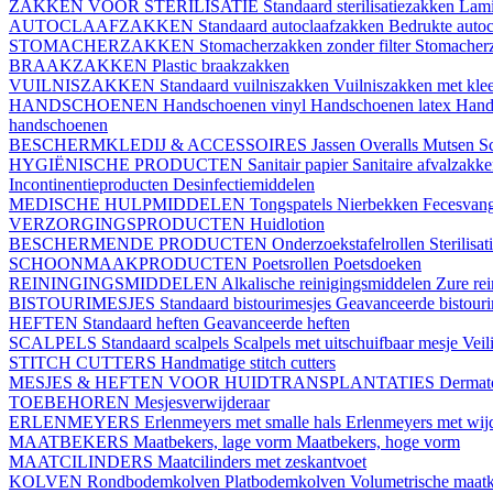
ZAKKEN VOOR STERILISATIE
Standaard sterilisatiezakken
Lami
AUTOCLAAFZAKKEN
Standaard autoclaafzakken
Bedrukte auto
STOMACHERZAKKEN
Stomacherzakken zonder filter
Stomacherz
BRAAKZAKKEN
Plastic braakzakken
VUILNISZAKKEN
Standaard vuilniszakken
Vuilniszakken met klee
HANDSCHOENEN
Handschoenen vinyl
Handschoenen latex
Hand
handschoenen
BESCHERMKLEDIJ & ACCESSOIRES
Jassen
Overalls
Mutsen
S
HYGIËNISCHE PRODUCTEN
Sanitair papier
Sanitaire afvalzakk
Incontinentieproducten
Desinfectiemiddelen
MEDISCHE HULPMIDDELEN
Tongspatels
Nierbekken
Fecesvan
VERZORGINGSPRODUCTEN
Huidlotion
BESCHERMENDE PRODUCTEN
Onderzoekstafelrollen
Sterilisa
SCHOONMAAKPRODUCTEN
Poetsrollen
Poetsdoeken
REININGINGSMIDDELEN
Alkalische reinigingsmiddelen
Zure re
BISTOURIMESJES
Standaard bistourimesjes
Geavanceerde bistouri
HEFTEN
Standaard heften
Geavanceerde heften
SCALPELS
Standaard scalpels
Scalpels met uitschuifbaar mesje
Veil
STITCH CUTTERS
Handmatige stitch cutters
MESJES & HEFTEN VOOR HUIDTRANSPLANTATIES
Dermat
TOEBEHOREN
Mesjesverwijderaar
ERLENMEYERS
Erlenmeyers met smalle hals
Erlenmeyers met wijd
MAATBEKERS
Maatbekers, lage vorm
Maatbekers, hoge vorm
MAATCILINDERS
Maatcilinders met zeskantvoet
KOLVEN
Rondbodemkolven
Platbodemkolven
Volumetrische maat