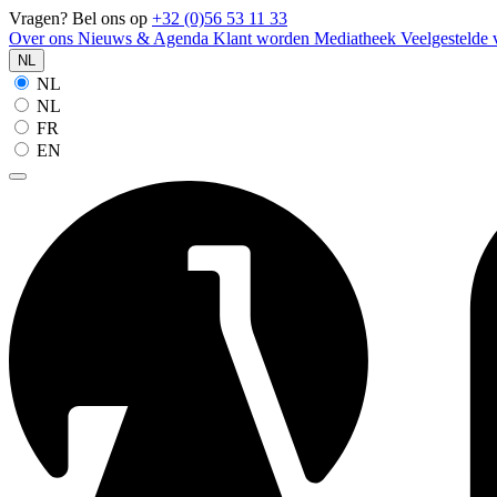
Vragen? Bel ons op
+32 (0)56 53 11 33
Over ons
Nieuws & Agenda
Klant worden
Mediatheek
Veelgestelde
NL
NL
NL
FR
EN