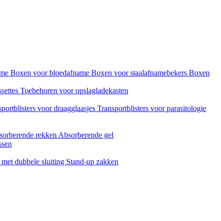
name
Boxen voor bloedafname
Boxen voor staalafnamebekers
Boxen
ssettes
Toebehoren voor opslagladekasten
portblisters voor draagglaasjes
Transportblisters voor parasitologie
sorberende rekken
Absorberende gel
ssen
met dubbele sluiting
Stand-up zakken