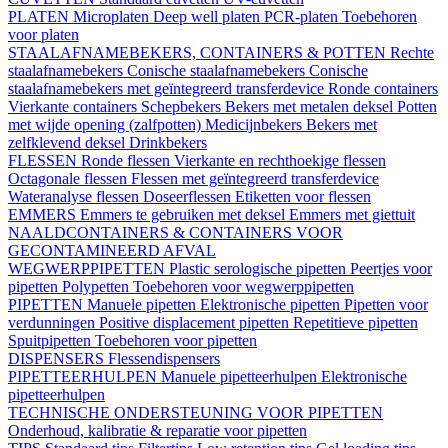
PLATEN
Microplaten
Deep well platen
PCR-platen
Toebehoren
voor platen
STAALAFNAMEBEKERS, CONTAINERS & POTTEN
Rechte
staalafnamebekers
Conische staalafnamebekers
Conische
staalafnamebekers met geïntegreerd transferdevice
Ronde containers
Vierkante containers
Schepbekers
Bekers met metalen deksel
Potten
met wijde opening (zalfpotten)
Medicijnbekers
Bekers met
zelfklevend deksel
Drinkbekers
FLESSEN
Ronde flessen
Vierkante en rechthoekige flessen
Octagonale flessen
Flessen met geïntegreerd transferdevice
Wateranalyse flessen
Doseerflessen
Etiketten voor flessen
EMMERS
Emmers te gebruiken met deksel
Emmers met giettuit
NAALDCONTAINERS & CONTAINERS VOOR
GECONTAMINEERD AFVAL
WEGWERPPIPETTEN
Plastic serologische pipetten
Peertjes voor
pipetten
Polypetten
Toebehoren voor wegwerppipetten
PIPETTEN
Manuele pipetten
Elektronische pipetten
Pipetten voor
verdunningen
Positive displacement pipetten
Repetitieve pipetten
Spuitpipetten
Toebehoren voor pipetten
DISPENSERS
Flessendispensers
PIPETTEERHULPEN
Manuele pipetteerhulpen
Elektronische
pipetteerhulpen
TECHNISCHE ONDERSTEUNING VOOR PIPETTEN
Onderhoud, kalibratie & reparatie voor pipetten