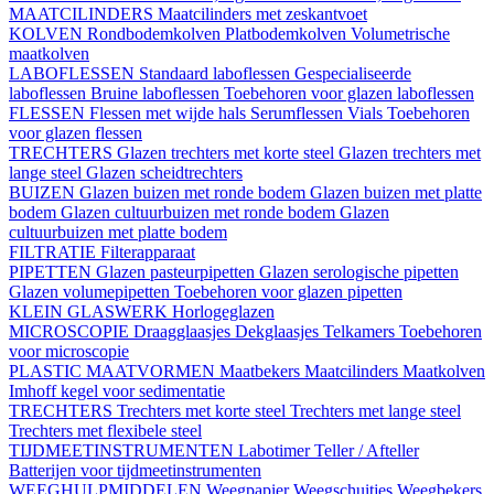
MAATCILINDERS
Maatcilinders met zeskantvoet
KOLVEN
Rondbodemkolven
Platbodemkolven
Volumetrische
maatkolven
LABOFLESSEN
Standaard laboflessen
Gespecialiseerde
laboflessen
Bruine laboflessen
Toebehoren voor glazen laboflessen
FLESSEN
Flessen met wijde hals
Serumflessen
Vials
Toebehoren
voor glazen flessen
TRECHTERS
Glazen trechters met korte steel
Glazen trechters met
lange steel
Glazen scheidtrechters
BUIZEN
Glazen buizen met ronde bodem
Glazen buizen met platte
bodem
Glazen cultuurbuizen met ronde bodem
Glazen
cultuurbuizen met platte bodem
FILTRATIE
Filterapparaat
PIPETTEN
Glazen pasteurpipetten
Glazen serologische pipetten
Glazen volumepipetten
Toebehoren voor glazen pipetten
KLEIN GLASWERK
Horlogeglazen
MICROSCOPIE
Draagglaasjes
Dekglaasjes
Telkamers
Toebehoren
voor microscopie
PLASTIC MAATVORMEN
Maatbekers
Maatcilinders
Maatkolven
Imhoff kegel voor sedimentatie
TRECHTERS
Trechters met korte steel
Trechters met lange steel
Trechters met flexibele steel
TIJDMEETINSTRUMENTEN
Labotimer
Teller / Afteller
Batterijen voor tijdmeetinstrumenten
WEEGHULPMIDDELEN
Weegpapier
Weegschuitjes
Weegbekers