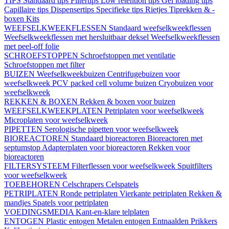
TIPS
Standaard tips
Filtertips
Low retention tips
Gel loading tips
Capillaire tips
Dispensertips
Specifieke tips
Rietjes
Tiprekken & -
boxen
Kits
WEEFSELKWEEKFLESSEN
Standaard weefselkweekflessen
Weefselkweekflessen met hersluitbaar deksel
Weefselkweekflessen
met peel-off folie
SCHROEFSTOPPEN
Schroefstoppen met ventilatie
Schroefstoppen met filter
BUIZEN
Weefselkweekbuizen
Centrifugebuizen voor
weefselkweek
PCV packed cell volume buizen
Cryobuizen voor
weefselkweek
REKKEN & BOXEN
Rekken & boxen voor buizen
WEEFSELKWEEKPLATEN
Petriplaten voor weefselkweek
Microplaten voor weefselkweek
PIPETTEN
Serologische pipetten voor weefselkweek
BIOREACTOREN
Standaard bioreactoren
Bioreactoren met
septumstop
Adapterplaten voor bioreactoren
Rekken voor
bioreactoren
FILTERSYSTEEM
Filterflessen voor weefselkweek
Spuitfilters
voor weefselkweek
TOEBEHOREN
Celschrapers
Celspatels
PETRIPLATEN
Ronde petriplaten
Vierkante petriplaten
Rekken &
mandjes
Spatels voor petriplaten
VOEDINGSMEDIA
Kant-en-klare telplaten
ENTOGEN
Plastic entogen
Metalen entogen
Entnaalden
Prikkers