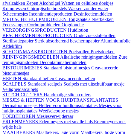
afvalzakken
Zepen
Alcoholgel
Watten en cellulose doekjes
Kompressen
Chirurgische borstels
Wassen zonder water
Scheermesjes
Incontinentieproducten
Desinfectiemiddelen
MEDISCHE HULPMIDDELEN
Tongspatels
Nierbekken
Fecesvanger
Oorhulpmiddelen
Oogdouche
VERZORGINGSPRODUCTEN
Huidlotion
BESCHERMENDE PRODUCTEN
Onderzoekstafelrollen
Sterilisatiepapier
Sterk absorberend beschermpapier
Aluminiumfolie
Afdekfilm
SCHOONMAAKPRODUCTEN
Poetsrollen
Poetsdoeken
REININGINGSMIDDELEN
Alkalische reinigingsmiddelen
Zure
reinigingsmiddelen
Decontaminatiemiddelen
BISTOURIMESJES
Standaard bistourimesjes
Geavanceerde
bistourimesjes
HEFTEN
Standaard heften
Geavanceerde heften
SCALPELS
Standaard scalpels
Scalpels met uitschuifbaar mesje
Veiligheidsscalpels
STITCH CUTTERS
Handmatige stitch cutters
MESJES & HEFTEN VOOR HUIDTRANSPLANTATIES
Dermatoommesjes
Heften voor huidtransplantaties
Mesjes voor
huidtransplantaties
Weefselcoupe mesjes
TOEBEHOREN
Mesjesverwijderaar
ERLENMEYERS
Erlenmeyers met smalle hals
Erlenmeyers met
wijde hals
MAATBEKERS
Maatbekers, lage vorm
Maatbekers, hoge vorm