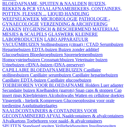
BLOEDAFNAME, SPUITEN & NAALDEN
BUIZEN,
REKKEN & PCR
STAALAFNAMEBEKERS, CONTAINERS,
POTTEN, FLESSEN ...
LIQUID HANDLING
WEEFSELKWEEK
MICROBIOLOGIE
PATHOLOGIE -
GYNAECOLOGIE
VERZENDING & ARCHIVERING
ZAKKEN
HYGIENISCH & BESCHERMEND MATERIAAL
MESJES & SCALPELS
GLASWERK
KLEINERE
LABOPRODUCTEN
LABO APPARATUUR
VACUÜMBUIZEN
Stollingsbuizen (citraat) / CTAD
Serumbuizen
Heparinebuizen
EDTA-buizen
Buizen zonder additief
Glucosebuizen
Bloedgroepbuizen
Sporenelementbuizen
Homocysteinebuizen
Crossmatchbuizen
Veterinaire buizen
Urinebuizen
cfDNA-buizen (DNA-preserver)
CAPILLAIRE BLOEDAFNAMEBUIZEN
Capillaire
stollingsbuizen
Capillaire serumbuizen
Capillaire heparinebuizen
Capillaire EDTA-buizen
Capillaire glucosebuizen
TOEBEHOREN VOOR BLOEDAFNAME
Holders
Luer adapter
Secundaire buizen
Knelbanden (garrots)
Snap caps & stoppen
Cap
insert rings
Kleefpleisters
Alcoholswabs
Watten en cellulose doekjes
Vingerprik - hielprik
Kompressen
Glucoseoplossing voor orale
toediening
Agglutinatieplaatjes
NAALDCONTAINERS & CONTAINERS VOOR
GECONTAMINEERD AFVAL
Naaldcontainers & afvalcontainers
Afvalkartons
Toebehoren voor naald- & afvalcontainers
SPUITEN
Standaard spuiten
Veiligheidsspuiten
Insulinespuiten