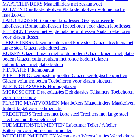
MAATCILINDERS
Maatcilinders met zeskantvoet
KOLVEN
Rondbodemkolven
Platbodemkolven
Volumetrische
maatkolven
LABOFLESSEN
Standaard laboflessen
Gespecialiseerde
laboflessen
Bruine laboflessen
Toebehoren voor glazen laboflessen
FLESSEN
Flessen met wijde hals
Serumflessen
Vials
Toebehoren
voor glazen flessen
TRECHTERS
Glazen trechters met korte steel
Glazen trechters met
lange steel
Glazen scheidtrechters
BUIZEN
Glazen buizen met ronde bodem
Glazen buizen met platte
bodem
Glazen cultuurbuizen met ronde bodem
Glazen
cultuurbuizen met platte bodem
FILTRATIE
Filterapparaat
PIPETTEN
Glazen pasteurpipetten
Glazen serologische pipetten
Glazen volumepipetten
Toebehoren voor glazen pipetten
KLEIN GLASWERK
Horlogeglazen
MICROSCOPIE
Draagglaasjes
Dekglaasjes
Telkamers
Toebehoren
voor microscopie
PLASTIC MAATVORMEN
Maatbekers
Maatcilinders
Maatkolven
Imhoff kegel voor sedimentatie
TRECHTERS
Trechters met korte steel
Trechters met lange steel
Trechters met flexibele steel
TIJDMEETINSTRUMENTEN
Labotimer
Teller / Afteller
Batterijen voor tijdmeetinstrumenten
WEEGHULPMIDDELEN
Weegpapier
Weegschuitjes
Weegbekers