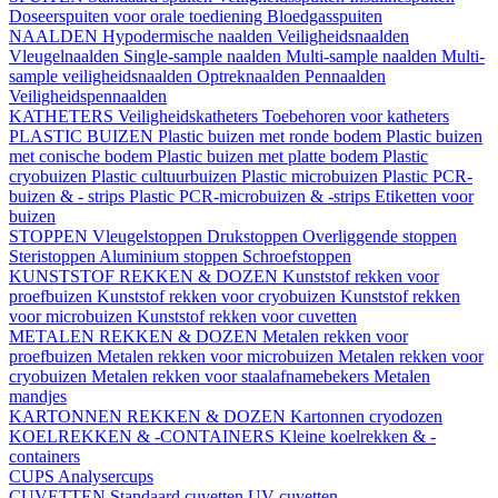
Doseerspuiten voor orale toediening
Bloedgasspuiten
NAALDEN
Hypodermische naalden
Veiligheidsnaalden
Vleugelnaalden
Single-sample naalden
Multi-sample naalden
Multi-
sample veiligheidsnaalden
Optreknaalden
Pennaalden
Veiligheidspennaalden
KATHETERS
Veiligheidskatheters
Toebehoren voor katheters
PLASTIC BUIZEN
Plastic buizen met ronde bodem
Plastic buizen
met conische bodem
Plastic buizen met platte bodem
Plastic
cryobuizen
Plastic cultuurbuizen
Plastic microbuizen
Plastic PCR-
buizen & - strips
Plastic PCR-microbuizen & -strips
Etiketten voor
buizen
STOPPEN
Vleugelstoppen
Drukstoppen
Overliggende stoppen
Steristoppen
Aluminium stoppen
Schroefstoppen
KUNSTSTOF REKKEN & DOZEN
Kunststof rekken voor
proefbuizen
Kunststof rekken voor cryobuizen
Kunststof rekken
voor microbuizen
Kunststof rekken voor cuvetten
METALEN REKKEN & DOZEN
Metalen rekken voor
proefbuizen
Metalen rekken voor microbuizen
Metalen rekken voor
cryobuizen
Metalen rekken voor staalafnamebekers
Metalen
mandjes
KARTONNEN REKKEN & DOZEN
Kartonnen cryodozen
KOELREKKEN & -CONTAINERS
Kleine koelrekken & -
containers
CUPS
Analysercups
CUVETTEN
Standaard cuvetten
UV-cuvetten