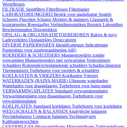
Weegflessen
FILTRATIE
Spuitfilters
Filterflessen
Filterpapier
LABORATORIUMGEREI
Bestek voor staalafname
Spatels
Schepjes
Pincetten
Scharen
Mortiers & stampers
Glasparels &
kooksteentjes
Roerstaafjes
Verbindingsstukken
Borstels
Labostiften
Beschermmatten
Droogrekken
OPSLAG- & ORGANISATIETOEBEHOREN
Bakjes & trays
Ladeverdelers
Opslagrekjes
Desiccatoren
DIVERSE PAPIERWAREN
Identificatietape
Indicatietape
Papierstrips voor zuurtegraadmeting (pH)
ROERDERS & SCHUDDERS
Magneetroerders zonder
verwarming
Magneetroerders met verwarming
Vortexmixers
Schudders
Roterende/schommelende schudders
Schudincubatoren
Thermomixers
Toebehoren voor roerders & schudders
KOELKASTEN & VRIEZERS
Koelkasten
Vriezers
WATERBADEN (BAINS-MARIE)
Ultrasone waterbaden
Waterbaden voor draagglaasjes
Toebehoren voor bains-marie
VERWARMINGSPLATEN
Standaard verwarmingsplaten
Verwarmingsplaten voor draagglaasjes
Toebehoren voor
verwarmingsplaten
KOELPLATEN
Standaard koelplaten
Toebehoren voor koelplaten
WEEGSCHALEN & BALANSEN
Analytische balansen
Precisiebalansen
Compacte balansen
Vochtanalysers
Kalibratiegewichten
CENTRIFUGES
Microcentrifuges
Minicentrifuges
Tafelcentrifuges