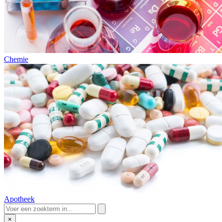
Chemie
Apotheek
×