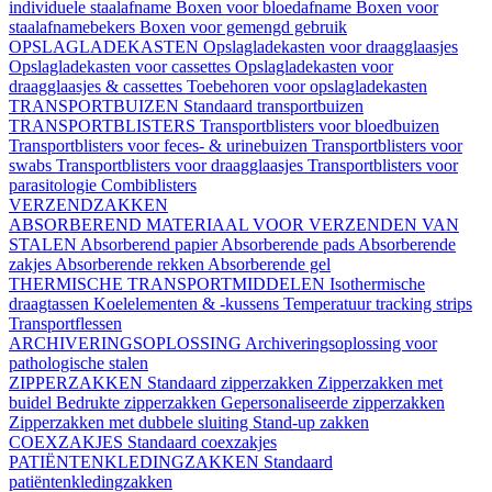
individuele staalafname
Boxen voor bloedafname
Boxen voor
staalafnamebekers
Boxen voor gemengd gebruik
OPSLAGLADEKASTEN
Opslagladekasten voor draagglaasjes
Opslagladekasten voor cassettes
Opslagladekasten voor
draagglaasjes & cassettes
Toebehoren voor opslagladekasten
TRANSPORTBUIZEN
Standaard transportbuizen
TRANSPORTBLISTERS
Transportblisters voor bloedbuizen
Transportblisters voor feces- & urinebuizen
Transportblisters voor
swabs
Transportblisters voor draagglaasjes
Transportblisters voor
parasitologie
Combiblisters
VERZENDZAKKEN
ABSORBEREND MATERIAAL VOOR VERZENDEN VAN
STALEN
Absorberend papier
Absorberende pads
Absorberende
zakjes
Absorberende rekken
Absorberende gel
THERMISCHE TRANSPORTMIDDELEN
Isothermische
draagtassen
Koelelementen & -kussens
Temperatuur tracking strips
Transportflessen
ARCHIVERINGSOPLOSSING
Archiveringsoplossing voor
pathologische stalen
ZIPPERZAKKEN
Standaard zipperzakken
Zipperzakken met
buidel
Bedrukte zipperzakken
Gepersonaliseerde zipperzakken
Zipperzakken met dubbele sluiting
Stand-up zakken
COEXZAKJES
Standaard coexzakjes
PATIËNTENKLEDINGZAKKEN
Standaard
patiëntenkledingzakken