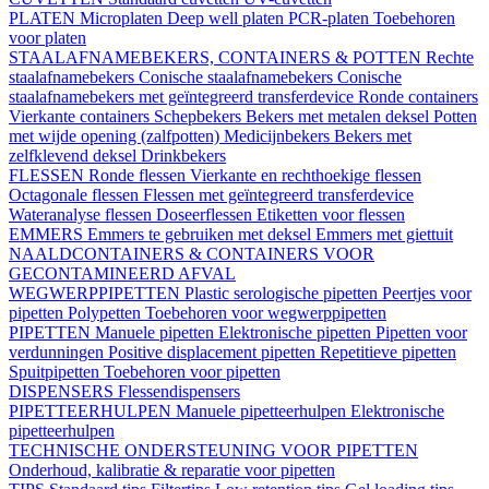
PLATEN
Microplaten
Deep well platen
PCR-platen
Toebehoren
voor platen
STAALAFNAMEBEKERS, CONTAINERS & POTTEN
Rechte
staalafnamebekers
Conische staalafnamebekers
Conische
staalafnamebekers met geïntegreerd transferdevice
Ronde containers
Vierkante containers
Schepbekers
Bekers met metalen deksel
Potten
met wijde opening (zalfpotten)
Medicijnbekers
Bekers met
zelfklevend deksel
Drinkbekers
FLESSEN
Ronde flessen
Vierkante en rechthoekige flessen
Octagonale flessen
Flessen met geïntegreerd transferdevice
Wateranalyse flessen
Doseerflessen
Etiketten voor flessen
EMMERS
Emmers te gebruiken met deksel
Emmers met giettuit
NAALDCONTAINERS & CONTAINERS VOOR
GECONTAMINEERD AFVAL
WEGWERPPIPETTEN
Plastic serologische pipetten
Peertjes voor
pipetten
Polypetten
Toebehoren voor wegwerppipetten
PIPETTEN
Manuele pipetten
Elektronische pipetten
Pipetten voor
verdunningen
Positive displacement pipetten
Repetitieve pipetten
Spuitpipetten
Toebehoren voor pipetten
DISPENSERS
Flessendispensers
PIPETTEERHULPEN
Manuele pipetteerhulpen
Elektronische
pipetteerhulpen
TECHNISCHE ONDERSTEUNING VOOR PIPETTEN
Onderhoud, kalibratie & reparatie voor pipetten