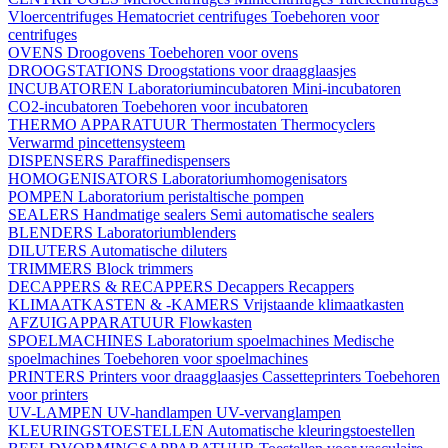
Vloercentrifuges
Hematocriet centrifuges
Toebehoren voor
centrifuges
OVENS
Droogovens
Toebehoren voor ovens
DROOGSTATIONS
Droogstations voor draagglaasjes
INCUBATOREN
Laboratoriumincubatoren
Mini-incubatoren
CO2-incubatoren
Toebehoren voor incubatoren
THERMO APPARATUUR
Thermostaten
Thermocyclers
Verwarmd pincettensysteem
DISPENSERS
Paraffinedispensers
HOMOGENISATORS
Laboratoriumhomogenisators
POMPEN
Laboratorium peristaltische pompen
SEALERS
Handmatige sealers
Semi automatische sealers
BLENDERS
Laboratoriumblenders
DILUTERS
Automatische diluters
TRIMMERS
Block trimmers
DECAPPERS & RECAPPERS
Decappers
Recappers
KLIMAATKASTEN & -KAMERS
Vrijstaande klimaatkasten
AFZUIGAPPARATUUR
Flowkasten
SPOELMACHINES
Laboratorium spoelmachines
Medische
spoelmachines
Toebehoren voor spoelmachines
PRINTERS
Printers voor draagglaasjes
Cassetteprinters
Toebehoren
voor printers
UV-LAMPEN
UV-handlampen
UV-vervanglampen
KLEURINGSTOESTELLEN
Automatische kleuringstoestellen