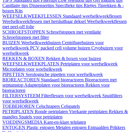
TIPS
Standaard tips
Filtertips
Low retention tips
Gel loading tips
Capillaire tips
Dispensertips
Specifieke tips
Rietjes
Tiprekken & -
boxen
Kits
WEEFSELKWEEKFLESSEN
Standaard weefselkweekflessen
Weefselkweekflessen met hersluitbaar deksel
Weefselkweekflessen
met peel-off folie
SCHROEFSTOPPEN
Schroefstoppen met ventilatie
Schroefstoppen met filter
BUIZEN
Weefselkweekbuizen
Centrifugebuizen voor
weefselkweek
PCV packed cell volume buizen
Cryobuizen voor
weefselkweek
REKKEN & BOXEN
Rekken & boxen voor buizen
WEEFSELKWEEKPLATEN
Petriplaten voor weefselkweek
Microplaten voor weefselkweek
PIPETTEN
Serologische pipetten voor weefselkweek
BIOREACTOREN
Standaard bioreactoren
Bioreactoren met
septumstop
Adapterplaten voor bioreactoren
Rekken voor
bioreactoren
FILTERSYSTEEM
Filterflessen voor weefselkweek
Spuitfilters
voor weefselkweek
TOEBEHOREN
Celschrapers
Celspatels
PETRIPLATEN
Ronde petriplaten
Vierkante petriplaten
Rekken &
mandjes
Spatels voor petriplaten
VOEDINGSMEDIA
Kant-en-klare telplaten
ENTOGEN
Plastic entogen
Metalen entogen
Entnaalden
Prikkers