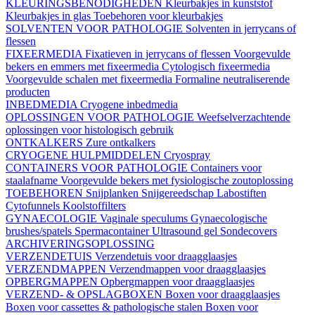
KLEURINGSBENODIGHEDEN
Kleurbakjes in kunststof
Kleurbakjes in glas
Toebehoren voor kleurbakjes
SOLVENTEN VOOR PATHOLOGIE
Solventen in jerrycans of
flessen
FIXEERMEDIA
Fixatieven in jerrycans of flessen
Voorgevulde
bekers en emmers met fixeermedia
Cytologisch fixeermedia
Voorgevulde schalen met fixeermedia
Formaline neutraliserende
producten
INBEDMEDIA
Cryogene inbedmedia
OPLOSSINGEN VOOR PATHOLOGIE
Weefselverzachtende
oplossingen voor histologisch gebruik
ONTKALKERS
Zure ontkalkers
CRYOGENE HULPMIDDELEN
Cryospray
CONTAINERS VOOR PATHOLOGIE
Containers voor
staalafname
Voorgevulde bekers met fysiologische zoutoplossing
TOEBEHOREN
Snijplanken
Snijgereedschap
Labostiften
Cytofunnels
Koolstoffilters
GYNAECOLOGIE
Vaginale speculums
Gynaecologische
brushes/spatels
Spermacontainer
Ultrasound gel
Sondecovers
ARCHIVERINGSOPLOSSING
VERZENDETUIS
Verzendetuis voor draagglaasjes
VERZENDMAPPEN
Verzendmappen voor draagglaasjes
OPBERGMAPPEN
Opbergmappen voor draagglaasjes
VERZEND- & OPSLAGBOXEN
Boxen voor draagglaasjes
Boxen voor cassettes & pathologische stalen
Boxen voor