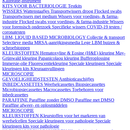
Kalibratie-instrument
KITS VOOR BACTERIOLOGIE
Testkits
WISSERS
Wattenstaafjes
Transportwissers droog
Flocked swabs
Transportwissers met medium
Wissers voor voedings- & farma-
industrie
Flocked swabs voor voedings- & farma-industrie
Wissers
voor forensisch onderzoek
Specifieke wissers
COVID-19 testen /
coronatesten
LBM, LIQUID BASED MICROBIOLOGY
Collectie & transport
Selectieve media
MRSA-aanrijkingsmedia
Lege LBM buizen &
schroefstoppen
KLEURSTOFFEN
Hematoxyline & Eosine (H&E) kleuring
May-
Grünwald kleuring
Papanicolaou kleuring
Bufferoplossing
Immersie-olie
Fluorescentiekleuring
Speciale kleuringen
Speciale
kleuringen kits
Kleuraanvullingen
MICROSCOPIE
GEVOELIGHEIDSTESTEN
Antibioticaschijfjes
INBEDCASSETTES
Weefselcassettes
Biopsiecassettes
Microbiopsiecassettes
Macrocassettes
Toebehoren voor
inbedcassettes
PARAFFINE
Paraffine zonder DMSO
Paraffine met DMSO
Paraffine afweer- en oplosmiddelen
MICROSCOPIE
KLEURSTOFFEN
Kleurstoffen voor het markeren van
weefselcellen
Speciale kleuringen voor pathologie
Speciale
kleuringen kits voor pathologie