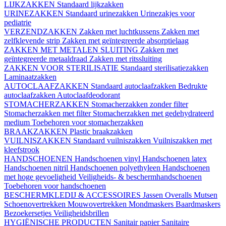
LIJKZAKKEN
Standaard lijkzakken
URINEZAKKEN
Standaard urinezakken
Urinezakjes voor
pediatrie
VERZENDZAKKEN
Zakken met luchtkussens
Zakken met
zelfklevende strip
Zakken met geïntegreerde absorptielaag
ZAKKEN MET METALEN SLUITING
Zakken met
geïntegreerde metaaldraad
Zakken met ritssluiting
ZAKKEN VOOR STERILISATIE
Standaard sterilisatiezakken
Laminaatzakken
AUTOCLAAFZAKKEN
Standaard autoclaafzakken
Bedrukte
autoclaafzakken
Autoclaafdeodorant
STOMACHERZAKKEN
Stomacherzakken zonder filter
Stomacherzakken met filter
Stomacherzakken met gedehydrateerd
medium
Toebehoren voor stomacherzakken
BRAAKZAKKEN
Plastic braakzakken
VUILNISZAKKEN
Standaard vuilniszakken
Vuilniszakken met
kleefstrook
HANDSCHOENEN
Handschoenen vinyl
Handschoenen latex
Handschoenen nitril
Handschoenen polyethyleen
Handschoenen
met hoge gevoeligheid
Veiligheids- & beschermhandschoenen
Toebehoren voor handschoenen
BESCHERMKLEDIJ & ACCESSOIRES
Jassen
Overalls
Mutsen
Schoenovertrekken
Mouwovertrekken
Mondmaskers
Baardmaskers
Bezoekersetjes
Veiligheidsbrillen
HYGIËNISCHE PRODUCTEN
Sanitair papier
Sanitaire