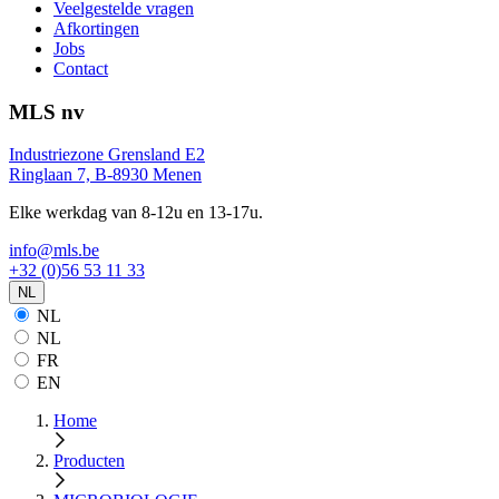
Veelgestelde vragen
Afkortingen
Jobs
Contact
MLS nv
Industriezone Grensland E2
Ringlaan 7, B-8930 Menen
Elke werkdag van 8-12u en 13-17u.
info@mls.be
+32 (0)56 53 11 33
NL
NL
NL
FR
EN
Home
Producten