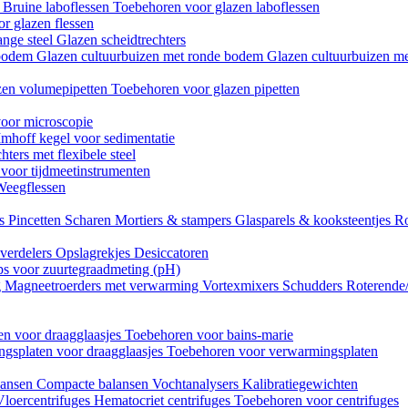
n
Bruine laboflessen
Toebehoren voor glazen laboflessen
r glazen flessen
ange steel
Glazen scheidtrechters
 bodem
Glazen cultuurbuizen met ronde bodem
Glazen cultuurbuizen me
zen volumepipetten
Toebehoren voor glazen pipetten
oor microscopie
Imhoff kegel voor sedimentatie
hters met flexibele steel
 voor tijdmeetinstrumenten
Weegflessen
es
Pincetten
Scharen
Mortiers & stampers
Glasparels & kooksteentjes
Ro
verdelers
Opslagrekjes
Desiccatoren
ips voor zuurtegraadmeting (pH)
g
Magneetroerders met verwarming
Vortexmixers
Schudders
Roterende
n voor draagglaasjes
Toebehoren voor bains-marie
gsplaten voor draagglaasjes
Toebehoren voor verwarmingsplaten
lansen
Compacte balansen
Vochtanalysers
Kalibratiegewichten
Vloercentrifuges
Hematocriet centrifuges
Toebehoren voor centrifuges