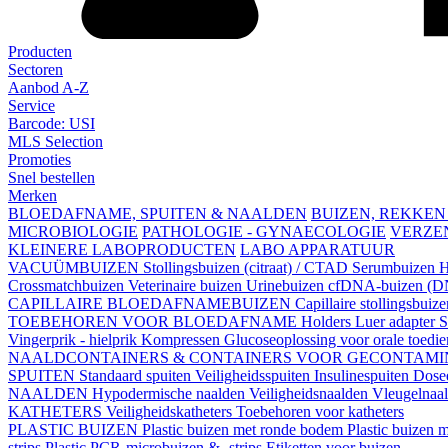
Producten
Sectoren
Aanbod A-Z
Service
Barcode: USI
MLS Selection
Promoties
Snel bestellen
Merken
BLOEDAFNAME, SPUITEN & NAALDEN
BUIZEN, REKKEN
MICROBIOLOGIE
PATHOLOGIE - GYNAECOLOGIE
VERZE
KLEINERE LABOPRODUCTEN
LABO APPARATUUR
VACUÜMBUIZEN
Stollingsbuizen (citraat) / CTAD
Serumbuizen
H
Crossmatchbuizen
Veterinaire buizen
Urinebuizen
cfDNA-buizen (DN
CAPILLAIRE BLOEDAFNAMEBUIZEN
Capillaire stollingsbuiz
TOEBEHOREN VOOR BLOEDAFNAME
Holders
Luer adapter
S
Vingerprik - hielprik
Kompressen
Glucoseoplossing voor orale toedi
NAALDCONTAINERS & CONTAINERS VOOR GECONTAMI
SPUITEN
Standaard spuiten
Veiligheidsspuiten
Insulinespuiten
Dosee
NAALDEN
Hypodermische naalden
Veiligheidsnaalden
Vleugelnaa
KATHETERS
Veiligheidskatheters
Toebehoren voor katheters
PLASTIC BUIZEN
Plastic buizen met ronde bodem
Plastic buizen
strips
Plastic PCR-microbuizen & -strips
Etiketten voor buizen