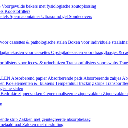
e
Voorgevulde bekers met fysiologische zoutoplossing
els
Koolstoffilters
atels
Spermacontainer
Ultrasound gel
Sondecovers
voor cassettes & pathologische stalen
Boxen voor individuele staalaf
agladekasten voor cassettes
Opslagladekasten voor draagglaasjes & ca
ortblisters voor feces- & urinebuizen
Transportblisters voor swabs
Trans
ALEN
Absorberend papier
Absorberende pads
Absorberende zakjes
Ab
sen
Koelelementen & -kussens
Temperatuur tracking strips
Transportfle
gische stalen
l
Bedrukte zipperzakken
Gepersonaliseerde zipperzakken
Zipperzakken 
en
ende strip
Zakken met geïntegreerde absorptielaag
 metaaldraad
Zakken met ritssluiting