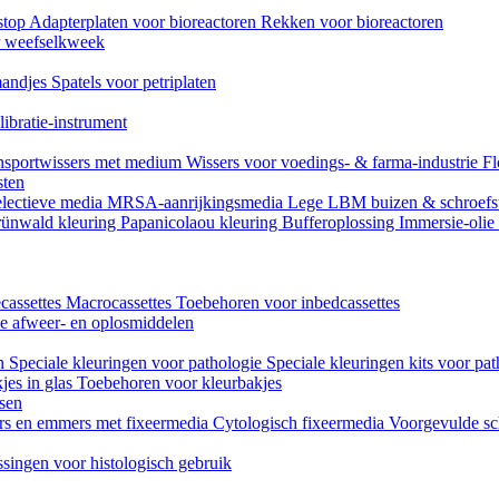
stop
Adapterplaten voor bioreactoren
Rekken voor bioreactoren
or weefselkweek
andjes
Spatels voor petriplaten
ibratie-instrument
nsportwissers met medium
Wissers voor voedings- & farma-industrie
Fl
sten
lectieve media
MRSA-aanrijkingsmedia
Lege LBM buizen & schroefs
ünwald kleuring
Papanicolaou kleuring
Bufferoplossing
Immersie-olie
cassettes
Macrocassettes
Toebehoren voor inbedcassettes
ne afweer- en oplosmiddelen
en
Speciale kleuringen voor pathologie
Speciale kleuringen kits voor pat
jes in glas
Toebehoren voor kleurbakjes
ssen
rs en emmers met fixeermedia
Cytologisch fixeermedia
Voorgevulde sc
singen voor histologisch gebruik