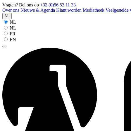
Vragen? Bel ons op
+32 (0)56 53 11 33
Over ons
Nieuws & Agenda
Klant worden
Mediatheek
Veelgestelde
NL
NL
NL
FR
EN