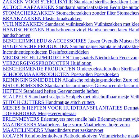
ZAKKEN VOOR STERILISATIE
Standaard sterilisatiezakken
Lami
AUTOCLAAFZAKKEN
Standaard autoclaafzakken
Bedrukte auto
STOMACHERZAKKEN
Stomacherzakken zonder filter
Stomacherz
BRAAKZAKKEN
Plastic braakzakken
VUILNISZAKKEN
Standaard vuilniszakken
Vuilniszakken met klee
HANDSCHOENEN
Handschoenen vinyl
Handschoenen latex
Hand
handschoenen
BESCHERMKLEDIJ & ACCESSOIRES
Jassen
Overalls
Mutsen
S
HYGIËNISCHE PRODUCTEN
Sanitair papier
Sanitaire afvalzakk
Incontinentieproducten
Desinfectiemiddelen
MEDISCHE HULPMIDDELEN
Tongspatels
Nierbekken
Fecesvan
VERZORGINGSPRODUCTEN
Huidlotion
BESCHERMENDE PRODUCTEN
Onderzoekstafelrollen
Sterilisa
SCHOONMAAKPRODUCTEN
Poetsrollen
Poetsdoeken
REININGINGSMIDDELEN
Alkalische reinigingsmiddelen
Zure re
BISTOURIMESJES
Standaard bistourimesjes
Geavanceerde bistouri
HEFTEN
Standaard heften
Geavanceerde heften
SCALPELS
Standaard scalpels
Scalpels met uitschuifbaar mesje
Veil
STITCH CUTTERS
Handmatige stitch cutters
MESJES & HEFTEN VOOR HUIDTRANSPLANTATIES
Dermat
TOEBEHOREN
Mesjesverwijderaar
ERLENMEYERS
Erlenmeyers met smalle hals
Erlenmeyers met wijd
MAATBEKERS
Maatbekers, lage vorm
Maatbekers, hoge vorm
MAATCILINDERS
Maatcilinders met zeskantvoet
KOLVEN
Rondbodemkolven
Platbodemkolven
Volumetrische maat