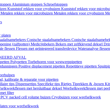
istoppen
Aluminium stoppen
Schroefstoppen
uizen
Kunststof rekken voor cryobuizen
Kunststof rekken voor microb
n
Metalen rekken voor microbuizen
Metalen rekken voor cryobuizen
Me
rs
 platen
taalafnamebekers
Conische staalafnamebekers
Conische staalafnamebek
opening (zalfpotten)
Medicijnbekers
Bekers met zelfklevend deksel
Dri
le flessen
Flessen met geïntegreerd transferdevice
Wateranalyse flesse
NEERD AFVAL
ipetten
Polypetten
Toebehoren voor wegwerppipetten
erdunningen
Positive displacement pipetten
Repetitieve pipetten
Spuitpi
teerhulpen
, kalibratie & reparatie voor pipetten
llaire tips
Dispensertips
Specifieke tips
Rietjes
Tiprekken & -boxen
Kit
selkweekflessen met hersluitbaar deksel
Weefselkweekflessen met peel-
met filter
k
PCV packed cell volume buizen
Cryobuizen voor weefselkweek
laten voor weefselkweek