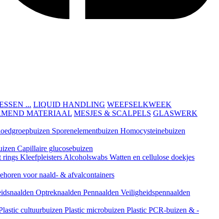
SEN ...
LIQUID HANDLING
WEEFSELKWEEK
RMEND MATERIAAL
MESJES & SCALPELS
GLASWERK
loedgroepbuizen
Sporenelementbuizen
Homocysteinebuizen
uizen
Capillaire glucosebuizen
t rings
Kleefpleisters
Alcoholswabs
Watten en cellulose doekjes
ehoren voor naald- & afvalcontainers
eidsnaalden
Optreknaalden
Pennaalden
Veiligheidspennaalden
Plastic cultuurbuizen
Plastic microbuizen
Plastic PCR-buizen & -