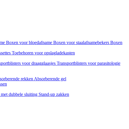
name
Boxen voor bloedafname
Boxen voor staalafnamebekers
Boxen
ssettes
Toebehoren voor opslagladekasten
portblisters voor draagglaasjes
Transportblisters voor parasitologie
sorberende rekken
Absorberende gel
ssen
met dubbele sluiting
Stand-up zakken