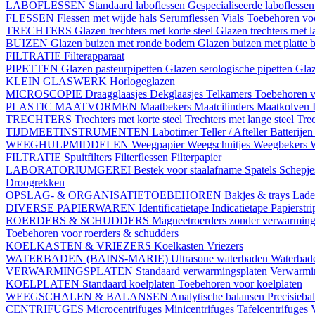
LABOFLESSEN
Standaard laboflessen
Gespecialiseerde laboflesse
FLESSEN
Flessen met wijde hals
Serumflessen
Vials
Toebehoren voo
TRECHTERS
Glazen trechters met korte steel
Glazen trechters met l
BUIZEN
Glazen buizen met ronde bodem
Glazen buizen met platte
FILTRATIE
Filterapparaat
PIPETTEN
Glazen pasteurpipetten
Glazen serologische pipetten
Gla
KLEIN GLASWERK
Horlogeglazen
MICROSCOPIE
Draagglaasjes
Dekglaasjes
Telkamers
Toebehoren v
PLASTIC MAATVORMEN
Maatbekers
Maatcilinders
Maatkolven
TRECHTERS
Trechters met korte steel
Trechters met lange steel
Trec
TIJDMEETINSTRUMENTEN
Labotimer
Teller / Afteller
Batterijen
WEEGHULPMIDDELEN
Weegpapier
Weegschuitjes
Weegbekers
FILTRATIE
Spuitfilters
Filterflessen
Filterpapier
LABORATORIUMGEREI
Bestek voor staalafname
Spatels
Schepj
Droogrekken
OPSLAG- & ORGANISATIETOEBEHOREN
Bakjes & trays
Lade
DIVERSE PAPIERWAREN
Identificatietape
Indicatietape
Papierstr
ROERDERS & SCHUDDERS
Magneetroerders zonder verwarmin
Toebehoren voor roerders & schudders
KOELKASTEN & VRIEZERS
Koelkasten
Vriezers
WATERBADEN (BAINS-MARIE)
Ultrasone waterbaden
Waterbade
VERWARMINGSPLATEN
Standaard verwarmingsplaten
Verwarmin
KOELPLATEN
Standaard koelplaten
Toebehoren voor koelplaten
WEEGSCHALEN & BALANSEN
Analytische balansen
Precisieba
CENTRIFUGES
Microcentrifuges
Minicentrifuges
Tafelcentrifuges