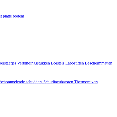
t platte bodem
erstaafjes
Verbindingsstukken
Borstels
Labostiften
Beschermmatten
/schommelende schudders
Schudincubatoren
Thermomixers