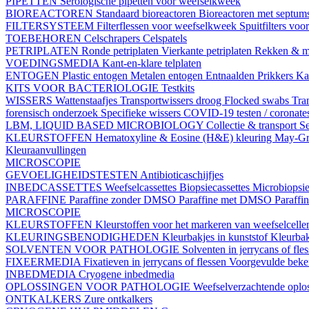
PIPETTEN
Serologische pipetten voor weefselkweek
BIOREACTOREN
Standaard bioreactoren
Bioreactoren met septum
FILTERSYSTEEM
Filterflessen voor weefselkweek
Spuitfilters vo
TOEBEHOREN
Celschrapers
Celspatels
PETRIPLATEN
Ronde petriplaten
Vierkante petriplaten
Rekken & m
VOEDINGSMEDIA
Kant-en-klare telplaten
ENTOGEN
Plastic entogen
Metalen entogen
Entnaalden
Prikkers
Kal
KITS VOOR BACTERIOLOGIE
Testkits
WISSERS
Wattenstaafjes
Transportwissers droog
Flocked swabs
Tra
forensisch onderzoek
Specifieke wissers
COVID-19 testen / coronate
LBM, LIQUID BASED MICROBIOLOGY
Collectie & transport
Se
KLEURSTOFFEN
Hematoxyline & Eosine (H&E) kleuring
May-Gr
Kleuraanvullingen
MICROSCOPIE
GEVOELIGHEIDSTESTEN
Antibioticaschijfjes
INBEDCASSETTES
Weefselcassettes
Biopsiecassettes
Microbiopsie
PARAFFINE
Paraffine zonder DMSO
Paraffine met DMSO
Paraffi
MICROSCOPIE
KLEURSTOFFEN
Kleurstoffen voor het markeren van weefselcell
KLEURINGSBENODIGHEDEN
Kleurbakjes in kunststof
Kleurbak
SOLVENTEN VOOR PATHOLOGIE
Solventen in jerrycans of fle
FIXEERMEDIA
Fixatieven in jerrycans of flessen
Voorgevulde beke
INBEDMEDIA
Cryogene inbedmedia
OPLOSSINGEN VOOR PATHOLOGIE
Weefselverzachtende oplos
ONTKALKERS
Zure ontkalkers