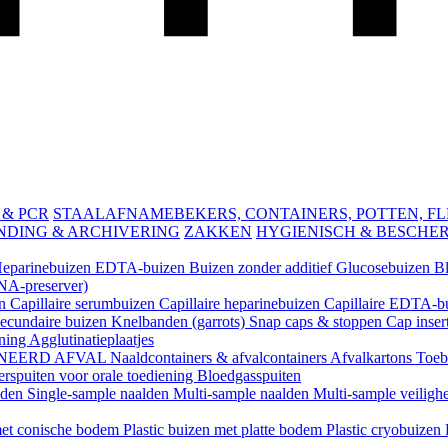
 & PCR
STAALAFNAMEBEKERS, CONTAINERS, POTTEN, FLES
NDING & ARCHIVERING
ZAKKEN
HYGIENISCH & BESCHE
eparinebuizen
EDTA-buizen
Buizen zonder additief
Glucosebuizen
B
A-preserver)
en
Capillaire serumbuizen
Capillaire heparinebuizen
Capillaire EDTA-b
ecundaire buizen
Knelbanden (garrots)
Snap caps & stoppen
Cap inser
ening
Agglutinatieplaatjes
NEERD AFVAL
Naaldcontainers & afvalcontainers
Afvalkartons
Toeb
rspuiten voor orale toediening
Bloedgasspuiten
lden
Single-sample naalden
Multi-sample naalden
Multi-sample veiligh
 met conische bodem
Plastic buizen met platte bodem
Plastic cryobuizen