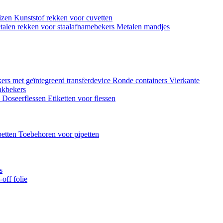
uizen
Kunststof rekken voor cuvetten
talen rekken voor staalafnamebekers
Metalen mandjes
ers met geïntegreerd transferdevice
Ronde containers
Vierkante
nkbekers
n
Doseerflessen
Etiketten voor flessen
petten
Toebehoren voor pipetten
s
off folie