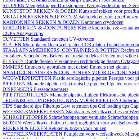
STOPPEN
Vleugelstoppen
Drukstoppen
Overliggende stoppen
Ster
KUNSTSTOF REKKEN & DOZEN
Kunststof rekken voor proefb
METALEN REKKEN & DOZEN
Metalen rekken voor proefbuize
KARTONNEN REKKEN & DOZEN
Kartonnen cryodozen
KOELREKKEN & -CONTAINERS
Kleine koelrekken & -containe
CUPS
Analysercups
CUVETTEN
Standaard cuvetten
UV-cuvetten
PLATEN
Microplaten
Deep well platen
PCR-platen
Toebehoren voor
STAALAFNAMEBEKERS, CONTAINERS & POTTEN
Rechte s
containers
Schepbekers
Bekers met metalen deksel
Potten met wijde 
FLESSEN
Ronde flessen
Vierkante en rechthoekige flessen
Octagona
EMMERS
Emmers te gebruiken met deksel
Emmers met giettuit
NAALDCONTAINERS & CONTAINERS VOOR GECONTAMI
WEGWERPPIPETTEN
Plastic serologische pipetten
Peertjes voor p
PIPETTEN
Manuele pipetten
Elektronische pipetten
Pipetten voor v
DISPENSERS
Flessendispensers
PIPETTEERHULPEN
Manuele pipetteerhulpen
Elektronische pipet
TECHNISCHE ONDERSTEUNING VOOR PIPETTEN
Onderhoud
TIPS
Standaard tips
Filtertips
Low retention tips
Gel loading tips
Capi
WEEFSELKWEEKFLESSEN
Standaard weefselkweekflessen
Weef
SCHROEFSTOPPEN
Schroefstoppen met ventilatie
Schroefstoppen 
BUIZEN
Weefselkweekbuizen
Centrifugebuizen voor weefselkwee
REKKEN & BOXEN
Rekken & boxen voor buizen
WEEFSELKWEEKPLATEN
Petriplaten voor weefselkweek
Microp