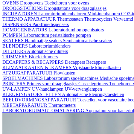
OVENS
Droogovens
Toebehoren voor ovens
DROOGSTATIONS
Droogstations voor draagglaasjes
INCUBATOREN
Laboratoriumincubatoren
Mini-incubatoren
CO2-i
THERMO APPARATUUR
Thermostaten
Thermocyclers
Verwarmd 
DISPENSERS
Paraffinedispensers
HOMOGENISATORS
Laboratoriumhomogenisators
POMPEN
Laboratorium peristaltische pompen
SEALERS
Handmatige sealers
Semi automatische sealers
BLENDERS
Laboratoriumblenders
DILUTERS
Automatische diluters
TRIMMERS
Block trimmers
DECAPPERS & RECAPPERS
Decappers
Recappers
KLIMAATKASTEN & -KAMERS
Vrijstaande klimaatkasten
AFZUIGAPPARATUUR
Flowkasten
SPOELMACHINES
Laboratorium spoelmachines
Medische spoelm
PRINTERS
Printers voor draagglaasjes
Cassetteprinters
Toebehoren v
UV-LAMPEN
UV-handlampen
UV-vervanglampen
KLEURINGSTOESTELLEN
Automatische kleuringstoestellen
BEELDVORMINGSAPPARATUUR
Toestellen voor vasculaire b
MEETAPPARATUUR
Thermometers
LABORATORIUMAUTOMATISERING
Apparatuur voor bacterio