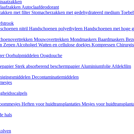
naatzakken
claafzakken
Autoclaafdeodorant
akken met filter
Stomacherzakken met gedehydrateerd medium
Toebeh
fstrook
schoenen nitril
Handschoenen polyethyleen
Handschoenen met hoge g
choenovertrekken
Mouwovertrekken
Mondmaskers
Baardmaskers
Bezo
en
Zepen
Alcoholgel
Watten en cellulose doekjes
Kompressen
Chirurgis
ger
Oorhulpmiddelen
Oogdouche
tiepapier
Sterk absorberend beschermpapier
Aluminiumfolie
Afdekfilm
inigingsmiddelen
Decontaminatiemiddelen
mesjes
igheidsscalpels
oommesjes
Heften voor huidtransplantaties
Mesjes voor huidtransplant
e hals
kolven