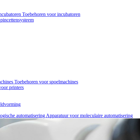
ncubatoren
Toebehoren voor incubatoren
pincettensysteem
achines
Toebehoren voor spoelmachines
oor printers
eeldvorming
logische automatisering
Apparatuur voor moleculaire automatisering