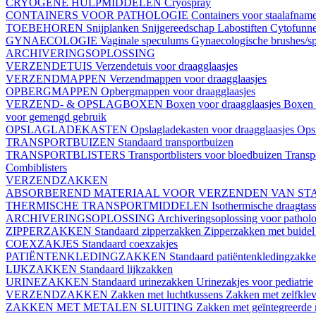
CRYOGENE HULPMIDDELEN
Cryospray
CONTAINERS VOOR PATHOLOGIE
Containers voor staalafnam
TOEBEHOREN
Snijplanken
Snijgereedschap
Labostiften
Cytofunn
GYNAECOLOGIE
Vaginale speculums
Gynaecologische brushes/sp
ARCHIVERINGSOPLOSSING
VERZENDETUIS
Verzendetuis voor draagglaasjes
VERZENDMAPPEN
Verzendmappen voor draagglaasjes
OPBERGMAPPEN
Opbergmappen voor draagglaasjes
VERZEND- & OPSLAGBOXEN
Boxen voor draagglaasjes
Boxen 
voor gemengd gebruik
OPSLAGLADEKASTEN
Opslagladekasten voor draagglaasjes
Opsl
TRANSPORTBUIZEN
Standaard transportbuizen
TRANSPORTBLISTERS
Transportblisters voor bloedbuizen
Transp
Combiblisters
VERZENDZAKKEN
ABSORBEREND MATERIAAL VOOR VERZENDEN VAN ST
THERMISCHE TRANSPORTMIDDELEN
Isothermische draagtas
ARCHIVERINGSOPLOSSING
Archiveringsoplossing voor patholo
ZIPPERZAKKEN
Standaard zipperzakken
Zipperzakken met buide
COEXZAKJES
Standaard coexzakjes
PATIËNTENKLEDINGZAKKEN
Standaard patiëntenkledingzakk
LIJKZAKKEN
Standaard lijkzakken
URINEZAKKEN
Standaard urinezakken
Urinezakjes voor pediatrie
VERZENDZAKKEN
Zakken met luchtkussens
Zakken met zelfklev
ZAKKEN MET METALEN SLUITING
Zakken met geïntegreerde