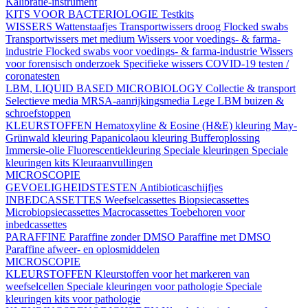
Kalibratie-instrument
KITS VOOR BACTERIOLOGIE
Testkits
WISSERS
Wattenstaafjes
Transportwissers droog
Flocked swabs
Transportwissers met medium
Wissers voor voedings- & farma-
industrie
Flocked swabs voor voedings- & farma-industrie
Wissers
voor forensisch onderzoek
Specifieke wissers
COVID-19 testen /
coronatesten
LBM, LIQUID BASED MICROBIOLOGY
Collectie & transport
Selectieve media
MRSA-aanrijkingsmedia
Lege LBM buizen &
schroefstoppen
KLEURSTOFFEN
Hematoxyline & Eosine (H&E) kleuring
May-
Grünwald kleuring
Papanicolaou kleuring
Bufferoplossing
Immersie-olie
Fluorescentiekleuring
Speciale kleuringen
Speciale
kleuringen kits
Kleuraanvullingen
MICROSCOPIE
GEVOELIGHEIDSTESTEN
Antibioticaschijfjes
INBEDCASSETTES
Weefselcassettes
Biopsiecassettes
Microbiopsiecassettes
Macrocassettes
Toebehoren voor
inbedcassettes
PARAFFINE
Paraffine zonder DMSO
Paraffine met DMSO
Paraffine afweer- en oplosmiddelen
MICROSCOPIE
KLEURSTOFFEN
Kleurstoffen voor het markeren van
weefselcellen
Speciale kleuringen voor pathologie
Speciale
kleuringen kits voor pathologie