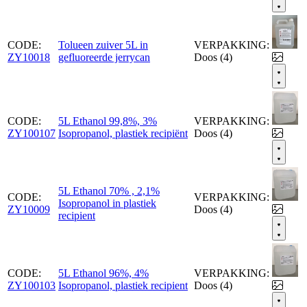
CODE:
Tolueen zuiver 5L in
VERPAKKING:
ZY10018
gefluoreerde jerrycan
Doos (4)
CODE:
5L Ethanol 99,8%, 3%
VERPAKKING:
ZY100107
Isopropanol, plastiek recipiënt
Doos (4)
5L Ethanol 70% , 2,1%
CODE:
VERPAKKING:
Isopropanol in plastiek
ZY10009
Doos (4)
recipient
CODE:
5L Ethanol 96%, 4%
VERPAKKING:
ZY100103
Isopropanol, plastiek recipient
Doos (4)