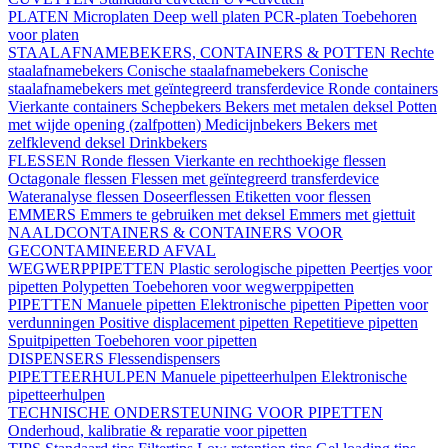
PLATEN
Microplaten
Deep well platen
PCR-platen
Toebehoren
voor platen
STAALAFNAMEBEKERS, CONTAINERS & POTTEN
Rechte
staalafnamebekers
Conische staalafnamebekers
Conische
staalafnamebekers met geïntegreerd transferdevice
Ronde containers
Vierkante containers
Schepbekers
Bekers met metalen deksel
Potten
met wijde opening (zalfpotten)
Medicijnbekers
Bekers met
zelfklevend deksel
Drinkbekers
FLESSEN
Ronde flessen
Vierkante en rechthoekige flessen
Octagonale flessen
Flessen met geïntegreerd transferdevice
Wateranalyse flessen
Doseerflessen
Etiketten voor flessen
EMMERS
Emmers te gebruiken met deksel
Emmers met giettuit
NAALDCONTAINERS & CONTAINERS VOOR
GECONTAMINEERD AFVAL
WEGWERPPIPETTEN
Plastic serologische pipetten
Peertjes voor
pipetten
Polypetten
Toebehoren voor wegwerppipetten
PIPETTEN
Manuele pipetten
Elektronische pipetten
Pipetten voor
verdunningen
Positive displacement pipetten
Repetitieve pipetten
Spuitpipetten
Toebehoren voor pipetten
DISPENSERS
Flessendispensers
PIPETTEERHULPEN
Manuele pipetteerhulpen
Elektronische
pipetteerhulpen
TECHNISCHE ONDERSTEUNING VOOR PIPETTEN
Onderhoud, kalibratie & reparatie voor pipetten