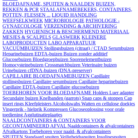
BLOEDAFNAME, SPUITEN & NAALDEN
BUIZEN,
REKKEN & PCR
STAALAFNAMEBEKERS, CONTAINERS,
POTTEN, FLESSEN ...
LIQUID HANDLING
WEEFSELKWEEK
MICROBIOLOGIE
PATHOLOGIE -
GYNAECOLOGIE
VERZENDING & ARCHIVERING
ZAKKEN
HYGIENISCH & BESCHERMEND MATERIAAL
MESJES & SCALPELS
GLASWERK
KLEINERE
LABOPRODUCTEN
LABO APPARATUUR
VACUÜMBUIZEN
Stollingsbuizen (citraat) / CTAD
Serumbuizen
Heparinebuizen
EDTA-buizen
Buizen zonder additief
Glucosebuizen
Bloedgroepbuizen
Sporenelementbuizen
Homocysteinebuizen
Crossmatchbuizen
Veterinaire buizen
Urinebuizen
cfDNA-buizen (DNA-preserver)
CAPILLAIRE BLOEDAFNAMEBUIZEN
Capillaire
stollingsbuizen
Capillaire serumbuizen
Capillaire heparinebuizen
Capillaire EDTA-buizen
Capillaire glucosebuizen
TOEBEHOREN VOOR BLOEDAFNAME
Holders
Luer adapter
Secundaire buizen
Knelbanden (garrots)
Snap caps & stoppen
Cap
insert rings
Kleefpleisters
Alcoholswabs
Watten en cellulose doekjes
Vingerprik - hielprik
Kompressen
Glucoseoplossing voor orale
toediening
Agglutinatieplaatjes
NAALDCONTAINERS & CONTAINERS VOOR
GECONTAMINEERD AFVAL
Naaldcontainers & afvalcontainers
Afvalkartons
Toebehoren voor naald- & afvalcontainers
SPUITEN
Standaard spuiten
Veiligheidsspuiten
Insulinespuiten