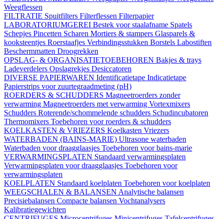
Weegflessen
FILTRATIE
Spuitfilters
Filterflessen
Filterpapier
LABORATORIUMGEREI
Bestek voor staalafname
Spatels
Schepjes
Pincetten
Scharen
Mortiers & stampers
Glasparels &
kooksteentjes
Roerstaafjes
Verbindingsstukken
Borstels
Labostiften
Beschermmatten
Droogrekken
OPSLAG- & ORGANISATIETOEBEHOREN
Bakjes & trays
Ladeverdelers
Opslagrekjes
Desiccatoren
DIVERSE PAPIERWAREN
Identificatietape
Indicatietape
Papierstrips voor zuurtegraadmeting (pH)
ROERDERS & SCHUDDERS
Magneetroerders zonder
verwarming
Magneetroerders met verwarming
Vortexmixers
Schudders
Roterende/schommelende schudders
Schudincubatoren
Thermomixers
Toebehoren voor roerders & schudders
KOELKASTEN & VRIEZERS
Koelkasten
Vriezers
WATERBADEN (BAINS-MARIE)
Ultrasone waterbaden
Waterbaden voor draagglaasjes
Toebehoren voor bains-marie
VERWARMINGSPLATEN
Standaard verwarmingsplaten
Verwarmingsplaten voor draagglaasjes
Toebehoren voor
verwarmingsplaten
KOELPLATEN
Standaard koelplaten
Toebehoren voor koelplaten
WEEGSCHALEN & BALANSEN
Analytische balansen
Precisiebalansen
Compacte balansen
Vochtanalysers
Kalibratiegewichten
CENTRIFUGES
Microcentrifuges
Minicentrifuges
Tafelcentrifuges