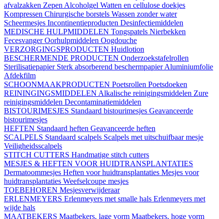
afvalzakken
Zepen
Alcoholgel
Watten en cellulose doekjes
Kompressen
Chirurgische borstels
Wassen zonder water
Scheermesjes
Incontinentieproducten
Desinfectiemiddelen
MEDISCHE HULPMIDDELEN
Tongspatels
Nierbekken
Fecesvanger
Oorhulpmiddelen
Oogdouche
VERZORGINGSPRODUCTEN
Huidlotion
BESCHERMENDE PRODUCTEN
Onderzoekstafelrollen
Sterilisatiepapier
Sterk absorberend beschermpapier
Aluminiumfolie
Afdekfilm
SCHOONMAAKPRODUCTEN
Poetsrollen
Poetsdoeken
REININGINGSMIDDELEN
Alkalische reinigingsmiddelen
Zure
reinigingsmiddelen
Decontaminatiemiddelen
BISTOURIMESJES
Standaard bistourimesjes
Geavanceerde
bistourimesjes
HEFTEN
Standaard heften
Geavanceerde heften
SCALPELS
Standaard scalpels
Scalpels met uitschuifbaar mesje
Veiligheidsscalpels
STITCH CUTTERS
Handmatige stitch cutters
MESJES & HEFTEN VOOR HUIDTRANSPLANTATIES
Dermatoommesjes
Heften voor huidtransplantaties
Mesjes voor
huidtransplantaties
Weefselcoupe mesjes
TOEBEHOREN
Mesjesverwijderaar
ERLENMEYERS
Erlenmeyers met smalle hals
Erlenmeyers met
wijde hals
MAATBEKERS
Maatbekers, lage vorm
Maatbekers, hoge vorm