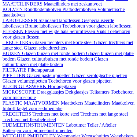
MAATCILINDERS
Maatcilinders met zeskantvoet
KOLVEN
Rondbodemkolven
Platbodemkolven
Volumetrische
maatkolven
LABOFLESSEN
Standaard laboflessen
Gespecialiseerde
laboflessen
Bruine laboflessen
Toebehoren voor glazen laboflessen
FLESSEN
Flessen met wijde hals
Serumflessen
Vials
Toebehoren
voor glazen flessen
TRECHTERS
Glazen trechters met korte steel
Glazen trechters met
lange steel
Glazen scheidtrechters
BUIZEN
Glazen buizen met ronde bodem
Glazen buizen met platte
bodem
Glazen cultuurbuizen met ronde bodem
Glazen
cultuurbuizen met platte bodem
FILTRATIE
Filterapparaat
PIPETTEN
Glazen pasteurpipetten
Glazen serologische pipetten
Glazen volumepipetten
Toebehoren voor glazen pipetten
KLEIN GLASWERK
Horlogeglazen
MICROSCOPIE
Draagglaasjes
Dekglaasjes
Telkamers
Toebehoren
voor microscopie
PLASTIC MAATVORMEN
Maatbekers
Maatcilinders
Maatkolven
Imhoff kegel voor sedimentatie
TRECHTERS
Trechters met korte steel
Trechters met lange steel
Trechters met flexibele steel
TIJDMEETINSTRUMENTEN
Labotimer
Teller / Afteller
Batterijen voor tijdmeetinstrumenten
WEEGHULPMIDDELEN
Weegpapier
Weegschuitjes
Weegbekers