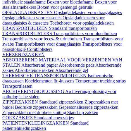
individuele staalafname
Boxen voor bloedafname
Boxen voor
staalafnamebekers
Boxen voor gemengd gebruik
OPSLAGLADEKASTEN
Opslagladekasten voor draagglaasjes
Opslagladekasten voor cassettes
Opslagladekasten voor
draagglaasjes & cassettes
Toebehoren voor opslagladekasten
TRANSPORTBUIZEN
Standaard transportbuizen
TRANSPORTBLISTERS
Transportblisters voor bloedbuizen
Transportblisters voor feces- & urinebuizen
Transportblisters voor
swabs
Transportblisters voor draagglaasjes
Transportblisters voor
parasitologie
Combiblisters
VERZENDZAKKEN
ABSORBEREND MATERIAAL VOOR VERZENDEN VAN
STALEN
Absorberend papier
Absorberende pads
Absorberende
zakjes
Absorberende rekken
Absorberende gel
THERMISCHE TRANSPORTMIDDELEN
Isothermische
draagtassen
Koelelementen & -kussens
Temperatuur tracking strips
Transportflessen
ARCHIVERINGSOPLOSSING
Archiveringsoplossing voor
pathologische stalen
ZIPPERZAKKEN
Standaard zipperzakken
Zipperzakken met
buidel
Bedrukte zipperzakken
Gepersonaliseerde zipperzakken
Zipperzakken met dubbele sluiting
Stand-up zakken
COEXZAKJES
Standaard coexzakjes
PATIËNTENKLEDINGZAKKEN
Standaard
patiëntenkledingzakken