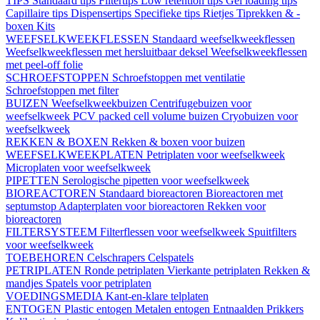
TIPS
Standaard tips
Filtertips
Low retention tips
Gel loading tips
Capillaire tips
Dispensertips
Specifieke tips
Rietjes
Tiprekken & -
boxen
Kits
WEEFSELKWEEKFLESSEN
Standaard weefselkweekflessen
Weefselkweekflessen met hersluitbaar deksel
Weefselkweekflessen
met peel-off folie
SCHROEFSTOPPEN
Schroefstoppen met ventilatie
Schroefstoppen met filter
BUIZEN
Weefselkweekbuizen
Centrifugebuizen voor
weefselkweek
PCV packed cell volume buizen
Cryobuizen voor
weefselkweek
REKKEN & BOXEN
Rekken & boxen voor buizen
WEEFSELKWEEKPLATEN
Petriplaten voor weefselkweek
Microplaten voor weefselkweek
PIPETTEN
Serologische pipetten voor weefselkweek
BIOREACTOREN
Standaard bioreactoren
Bioreactoren met
septumstop
Adapterplaten voor bioreactoren
Rekken voor
bioreactoren
FILTERSYSTEEM
Filterflessen voor weefselkweek
Spuitfilters
voor weefselkweek
TOEBEHOREN
Celschrapers
Celspatels
PETRIPLATEN
Ronde petriplaten
Vierkante petriplaten
Rekken &
mandjes
Spatels voor petriplaten
VOEDINGSMEDIA
Kant-en-klare telplaten
ENTOGEN
Plastic entogen
Metalen entogen
Entnaalden
Prikkers