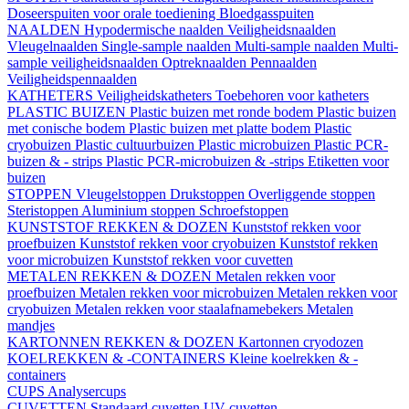
Doseerspuiten voor orale toediening
Bloedgasspuiten
NAALDEN
Hypodermische naalden
Veiligheidsnaalden
Vleugelnaalden
Single-sample naalden
Multi-sample naalden
Multi-
sample veiligheidsnaalden
Optreknaalden
Pennaalden
Veiligheidspennaalden
KATHETERS
Veiligheidskatheters
Toebehoren voor katheters
PLASTIC BUIZEN
Plastic buizen met ronde bodem
Plastic buizen
met conische bodem
Plastic buizen met platte bodem
Plastic
cryobuizen
Plastic cultuurbuizen
Plastic microbuizen
Plastic PCR-
buizen & - strips
Plastic PCR-microbuizen & -strips
Etiketten voor
buizen
STOPPEN
Vleugelstoppen
Drukstoppen
Overliggende stoppen
Steristoppen
Aluminium stoppen
Schroefstoppen
KUNSTSTOF REKKEN & DOZEN
Kunststof rekken voor
proefbuizen
Kunststof rekken voor cryobuizen
Kunststof rekken
voor microbuizen
Kunststof rekken voor cuvetten
METALEN REKKEN & DOZEN
Metalen rekken voor
proefbuizen
Metalen rekken voor microbuizen
Metalen rekken voor
cryobuizen
Metalen rekken voor staalafnamebekers
Metalen
mandjes
KARTONNEN REKKEN & DOZEN
Kartonnen cryodozen
KOELREKKEN & -CONTAINERS
Kleine koelrekken & -
containers
CUPS
Analysercups
CUVETTEN
Standaard cuvetten
UV-cuvetten