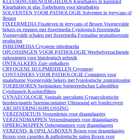
KLEURINGSBENODIGHEDEN
Kleurbakjes in kunststof
Kleurbakjes in glas
Toebehoren voor kleurbakjes
SOLVENTEN VOOR PATHOLOGIE
Solventen in jerrycans of
flessen
FIXEERMEDIA
Fixatieven in jerrycans of flessen
Voorgevulde
bekers en emmers met fixeermedia
Cytologisch fixeermedia
Voorgevulde schalen met fixeermedia
Formaline neutraliserende
producten
INBEDMEDIA
Cryogene inbedmedia
OPLOSSINGEN VOOR PATHOLOGIE
Weefselverzachtende
oplossingen voor histologisch gebruik
ONTKALKERS
Zure ontkalkers
CRYOGENE HULPMIDDELEN
Cryospray
CONTAINERS VOOR PATHOLOGIE
Containers voor
staalafname
Voorgevulde bekers met fysiologische zoutoplossing
TOEBEHOREN
Snijplanken
Snijgereedschap
Labostiften
Cytofunnels
Koolstoffilters
GYNAECOLOGIE
Vaginale speculums
Gynaecologische
brushes/spatels
Spermacontainer
Ultrasound gel
Sondecovers
ARCHIVERINGSOPLOSSING
VERZENDETUIS
Verzendetuis voor draagglaasjes
VERZENDMAPPEN
Verzendmappen voor draagglaasjes
OPBERGMAPPEN
Opbergmappen voor draagglaasjes
VERZEND- & OPSLAGBOXEN
Boxen voor draagglaasjes
Boxen voor cassettes & pathologische stalen
Boxen voor