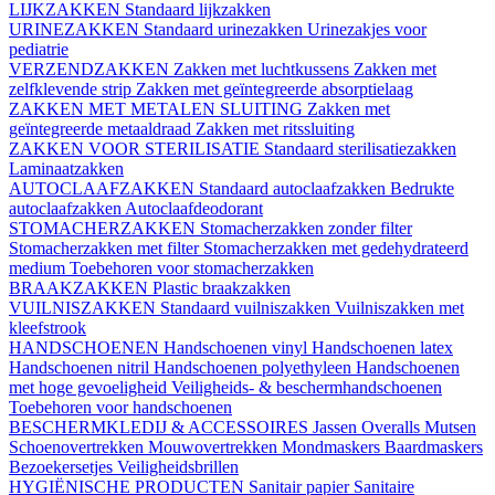
LIJKZAKKEN
Standaard lijkzakken
URINEZAKKEN
Standaard urinezakken
Urinezakjes voor
pediatrie
VERZENDZAKKEN
Zakken met luchtkussens
Zakken met
zelfklevende strip
Zakken met geïntegreerde absorptielaag
ZAKKEN MET METALEN SLUITING
Zakken met
geïntegreerde metaaldraad
Zakken met ritssluiting
ZAKKEN VOOR STERILISATIE
Standaard sterilisatiezakken
Laminaatzakken
AUTOCLAAFZAKKEN
Standaard autoclaafzakken
Bedrukte
autoclaafzakken
Autoclaafdeodorant
STOMACHERZAKKEN
Stomacherzakken zonder filter
Stomacherzakken met filter
Stomacherzakken met gedehydrateerd
medium
Toebehoren voor stomacherzakken
BRAAKZAKKEN
Plastic braakzakken
VUILNISZAKKEN
Standaard vuilniszakken
Vuilniszakken met
kleefstrook
HANDSCHOENEN
Handschoenen vinyl
Handschoenen latex
Handschoenen nitril
Handschoenen polyethyleen
Handschoenen
met hoge gevoeligheid
Veiligheids- & beschermhandschoenen
Toebehoren voor handschoenen
BESCHERMKLEDIJ & ACCESSOIRES
Jassen
Overalls
Mutsen
Schoenovertrekken
Mouwovertrekken
Mondmaskers
Baardmaskers
Bezoekersetjes
Veiligheidsbrillen
HYGIËNISCHE PRODUCTEN
Sanitair papier
Sanitaire