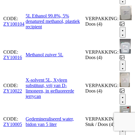
5L Ethanol 99.8%, 5%
CODE:
VERPAKKING:
denatured methanol, plastiek
ZY100104
Doos (4)
recipient
CODE:
VERPAKKING:
Methanol zuiver 5L
ZY10016
Doos (4)
X-solvent 5L, Xyleen
CODE:
substituut, vrij van D-
VERPAKKING:
ZY10022
limoneen, in gefluoreerde
Doos (4)
jerrycan
CODE:
Gedemineraliseerd water,
VERPAKKING:
ZY10005
bidon van 5 liter
Stuk / Doos (4)