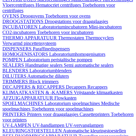
Vloercentrifuges
Hematocriet centrifuges
Toebehoren voor
centrifuges
OVENS
Droogovens
Toebehoren voor ovens
DROOGSTATIONS
Droogstations voor draagglaasjes
INCUBATOREN
Laboratoriumincubatoren
Mini-incubatoren
CO2-incubatoren
Toebehoren voor incubatoren
THERMO APPARATUUR
Thermostaten
Thermocyclers
Verwarmd pincettensysteem
DISPENSERS
Paraffinedispensers
HOMOGENISATORS
Laboratoriumhomogenisators
POMPEN
Laboratorium peristaltische pompen
SEALERS
Handmatige sealers
Semi automatische sealers
BLENDERS
Laboratoriumblenders
DILUTERS
Automatische diluters
TRIMMERS
Block trimmers
DECAPPERS & RECAPPERS
Decappers
Recappers
KLIMAATKASTEN & -KAMERS
Vrijstaande klimaatkasten
AFZUIGAPPARATUUR
Flowkasten
SPOELMACHINES
Laboratorium spoelmachines
Medische
spoelmachines
Toebehoren voor spoelmachines
PRINTERS
Printers voor draagglaasjes
Cassetteprinters
Toebehoren
voor printers
UV-LAMPEN
UV-handlampen
UV-vervanglampen
KLEURINGSTOESTELLEN
Automatische kleuringstoestellen