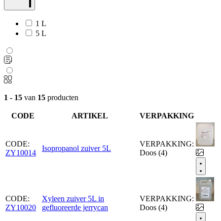
1 L
5 L
1 - 15
van
15
producten
CODE
ARTIKEL
VERPAKKING
CODE:
VERPAKKING:
Isopropanol zuiver 5L
ZY10014
Doos (4)
CODE:
Xyleen zuiver 5L in
VERPAKKING:
ZY10020
gefluoreerde jerrycan
Doos (4)