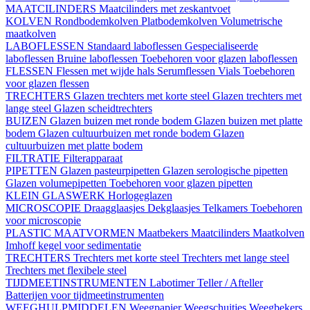
MAATCILINDERS
Maatcilinders met zeskantvoet
KOLVEN
Rondbodemkolven
Platbodemkolven
Volumetrische
maatkolven
LABOFLESSEN
Standaard laboflessen
Gespecialiseerde
laboflessen
Bruine laboflessen
Toebehoren voor glazen laboflessen
FLESSEN
Flessen met wijde hals
Serumflessen
Vials
Toebehoren
voor glazen flessen
TRECHTERS
Glazen trechters met korte steel
Glazen trechters met
lange steel
Glazen scheidtrechters
BUIZEN
Glazen buizen met ronde bodem
Glazen buizen met platte
bodem
Glazen cultuurbuizen met ronde bodem
Glazen
cultuurbuizen met platte bodem
FILTRATIE
Filterapparaat
PIPETTEN
Glazen pasteurpipetten
Glazen serologische pipetten
Glazen volumepipetten
Toebehoren voor glazen pipetten
KLEIN GLASWERK
Horlogeglazen
MICROSCOPIE
Draagglaasjes
Dekglaasjes
Telkamers
Toebehoren
voor microscopie
PLASTIC MAATVORMEN
Maatbekers
Maatcilinders
Maatkolven
Imhoff kegel voor sedimentatie
TRECHTERS
Trechters met korte steel
Trechters met lange steel
Trechters met flexibele steel
TIJDMEETINSTRUMENTEN
Labotimer
Teller / Afteller
Batterijen voor tijdmeetinstrumenten
WEEGHULPMIDDELEN
Weegpapier
Weegschuitjes
Weegbekers