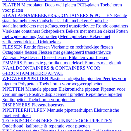
PLATEN
Microplaten
Deep well platen
PCR-platen
Toebehoren
voor platen
STAALAFNAMEBEKERS, CONTAINERS & POTTEN
Rechte
staalafnamebekers
Conische staalafnamebekers
Conische
staalafnamebekers met geïntegreerd transferdevice
Ronde containers
Vierkante containers
Schepbekers
Bekers met metalen deksel
Potten
met wijde opening (zalfpotten)
Medicijnbekers
Bekers met
zelfklevend deksel
Drinkbekers
FLESSEN
Ronde flessen
Vierkante en rechthoekige flessen
Octagonale flessen
Flessen met geïntegreerd transferdevice
Wateranalyse flessen
Doseerflessen
Etiketten voor flessen
EMMERS
Emmers te gebruiken met deksel
Emmers met giettuit
NAALDCONTAINERS & CONTAINERS VOOR
GECONTAMINEERD AFVAL
WEGWERPPIPETTEN
Plastic serologische pipetten
Peertjes voor
pipetten
Polypetten
Toebehoren voor wegwerppipetten
PIPETTEN
Manuele pipetten
Elektronische pipetten
Pipetten voor
verdunningen
Positive displacement pipetten
Repetitieve pipetten
Spuitpipetten
Toebehoren voor pipetten
DISPENSERS
Flessendispensers
PIPETTEERHULPEN
Manuele pipetteerhulpen
Elektronische
pipetteerhulpen
TECHNISCHE ONDERSTEUNING VOOR PIPETTEN
Onderhoud, kalibratie & reparatie voor pipetten