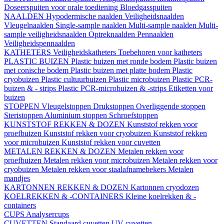
Doseerspuiten voor orale toediening
Bloedgasspuiten
NAALDEN
Hypodermische naalden
Veiligheidsnaalden
Vleugelnaalden
Single-sample naalden
Multi-sample naalden
Multi-
sample veiligheidsnaalden
Optreknaalden
Pennaalden
Veiligheidspennaalden
KATHETERS
Veiligheidskatheters
Toebehoren voor katheters
PLASTIC BUIZEN
Plastic buizen met ronde bodem
Plastic buizen
met conische bodem
Plastic buizen met platte bodem
Plastic
cryobuizen
Plastic cultuurbuizen
Plastic microbuizen
Plastic PCR-
buizen & - strips
Plastic PCR-microbuizen & -strips
Etiketten voor
buizen
STOPPEN
Vleugelstoppen
Drukstoppen
Overliggende stoppen
Steristoppen
Aluminium stoppen
Schroefstoppen
KUNSTSTOF REKKEN & DOZEN
Kunststof rekken voor
proefbuizen
Kunststof rekken voor cryobuizen
Kunststof rekken
voor microbuizen
Kunststof rekken voor cuvetten
METALEN REKKEN & DOZEN
Metalen rekken voor
proefbuizen
Metalen rekken voor microbuizen
Metalen rekken voor
cryobuizen
Metalen rekken voor staalafnamebekers
Metalen
mandjes
KARTONNEN REKKEN & DOZEN
Kartonnen cryodozen
KOELREKKEN & -CONTAINERS
Kleine koelrekken & -
containers
CUPS
Analysercups
CUVETTEN
Standaard cuvetten
UV-cuvetten