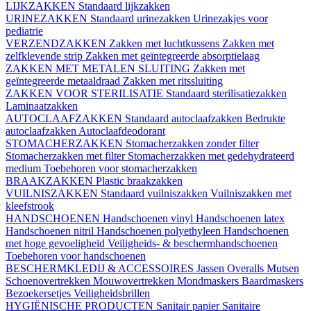
LIJKZAKKEN
Standaard lijkzakken
URINEZAKKEN
Standaard urinezakken
Urinezakjes voor
pediatrie
VERZENDZAKKEN
Zakken met luchtkussens
Zakken met
zelfklevende strip
Zakken met geïntegreerde absorptielaag
ZAKKEN MET METALEN SLUITING
Zakken met
geïntegreerde metaaldraad
Zakken met ritssluiting
ZAKKEN VOOR STERILISATIE
Standaard sterilisatiezakken
Laminaatzakken
AUTOCLAAFZAKKEN
Standaard autoclaafzakken
Bedrukte
autoclaafzakken
Autoclaafdeodorant
STOMACHERZAKKEN
Stomacherzakken zonder filter
Stomacherzakken met filter
Stomacherzakken met gedehydrateerd
medium
Toebehoren voor stomacherzakken
BRAAKZAKKEN
Plastic braakzakken
VUILNISZAKKEN
Standaard vuilniszakken
Vuilniszakken met
kleefstrook
HANDSCHOENEN
Handschoenen vinyl
Handschoenen latex
Handschoenen nitril
Handschoenen polyethyleen
Handschoenen
met hoge gevoeligheid
Veiligheids- & beschermhandschoenen
Toebehoren voor handschoenen
BESCHERMKLEDIJ & ACCESSOIRES
Jassen
Overalls
Mutsen
Schoenovertrekken
Mouwovertrekken
Mondmaskers
Baardmaskers
Bezoekersetjes
Veiligheidsbrillen
HYGIËNISCHE PRODUCTEN
Sanitair papier
Sanitaire