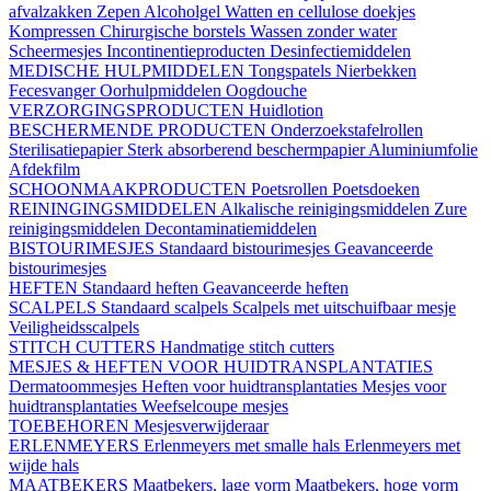
afvalzakken
Zepen
Alcoholgel
Watten en cellulose doekjes
Kompressen
Chirurgische borstels
Wassen zonder water
Scheermesjes
Incontinentieproducten
Desinfectiemiddelen
MEDISCHE HULPMIDDELEN
Tongspatels
Nierbekken
Fecesvanger
Oorhulpmiddelen
Oogdouche
VERZORGINGSPRODUCTEN
Huidlotion
BESCHERMENDE PRODUCTEN
Onderzoekstafelrollen
Sterilisatiepapier
Sterk absorberend beschermpapier
Aluminiumfolie
Afdekfilm
SCHOONMAAKPRODUCTEN
Poetsrollen
Poetsdoeken
REININGINGSMIDDELEN
Alkalische reinigingsmiddelen
Zure
reinigingsmiddelen
Decontaminatiemiddelen
BISTOURIMESJES
Standaard bistourimesjes
Geavanceerde
bistourimesjes
HEFTEN
Standaard heften
Geavanceerde heften
SCALPELS
Standaard scalpels
Scalpels met uitschuifbaar mesje
Veiligheidsscalpels
STITCH CUTTERS
Handmatige stitch cutters
MESJES & HEFTEN VOOR HUIDTRANSPLANTATIES
Dermatoommesjes
Heften voor huidtransplantaties
Mesjes voor
huidtransplantaties
Weefselcoupe mesjes
TOEBEHOREN
Mesjesverwijderaar
ERLENMEYERS
Erlenmeyers met smalle hals
Erlenmeyers met
wijde hals
MAATBEKERS
Maatbekers, lage vorm
Maatbekers, hoge vorm