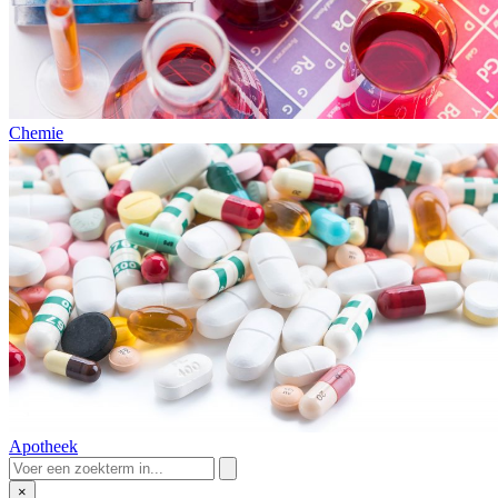
Chemie
Apotheek
×