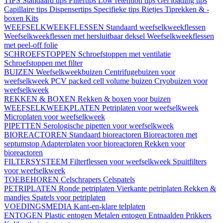
TIPS
Standaard tips
Filtertips
Low retention tips
Gel loading tips
Capillaire tips
Dispensertips
Specifieke tips
Rietjes
Tiprekken & -
boxen
Kits
WEEFSELKWEEKFLESSEN
Standaard weefselkweekflessen
Weefselkweekflessen met hersluitbaar deksel
Weefselkweekflessen
met peel-off folie
SCHROEFSTOPPEN
Schroefstoppen met ventilatie
Schroefstoppen met filter
BUIZEN
Weefselkweekbuizen
Centrifugebuizen voor
weefselkweek
PCV packed cell volume buizen
Cryobuizen voor
weefselkweek
REKKEN & BOXEN
Rekken & boxen voor buizen
WEEFSELKWEEKPLATEN
Petriplaten voor weefselkweek
Microplaten voor weefselkweek
PIPETTEN
Serologische pipetten voor weefselkweek
BIOREACTOREN
Standaard bioreactoren
Bioreactoren met
septumstop
Adapterplaten voor bioreactoren
Rekken voor
bioreactoren
FILTERSYSTEEM
Filterflessen voor weefselkweek
Spuitfilters
voor weefselkweek
TOEBEHOREN
Celschrapers
Celspatels
PETRIPLATEN
Ronde petriplaten
Vierkante petriplaten
Rekken &
mandjes
Spatels voor petriplaten
VOEDINGSMEDIA
Kant-en-klare telplaten
ENTOGEN
Plastic entogen
Metalen entogen
Entnaalden
Prikkers