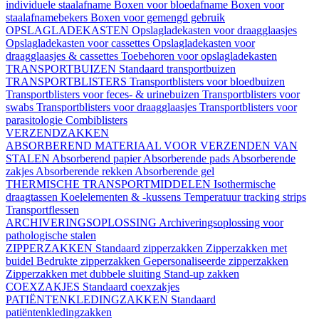
individuele staalafname
Boxen voor bloedafname
Boxen voor
staalafnamebekers
Boxen voor gemengd gebruik
OPSLAGLADEKASTEN
Opslagladekasten voor draagglaasjes
Opslagladekasten voor cassettes
Opslagladekasten voor
draagglaasjes & cassettes
Toebehoren voor opslagladekasten
TRANSPORTBUIZEN
Standaard transportbuizen
TRANSPORTBLISTERS
Transportblisters voor bloedbuizen
Transportblisters voor feces- & urinebuizen
Transportblisters voor
swabs
Transportblisters voor draagglaasjes
Transportblisters voor
parasitologie
Combiblisters
VERZENDZAKKEN
ABSORBEREND MATERIAAL VOOR VERZENDEN VAN
STALEN
Absorberend papier
Absorberende pads
Absorberende
zakjes
Absorberende rekken
Absorberende gel
THERMISCHE TRANSPORTMIDDELEN
Isothermische
draagtassen
Koelelementen & -kussens
Temperatuur tracking strips
Transportflessen
ARCHIVERINGSOPLOSSING
Archiveringsoplossing voor
pathologische stalen
ZIPPERZAKKEN
Standaard zipperzakken
Zipperzakken met
buidel
Bedrukte zipperzakken
Gepersonaliseerde zipperzakken
Zipperzakken met dubbele sluiting
Stand-up zakken
COEXZAKJES
Standaard coexzakjes
PATIËNTENKLEDINGZAKKEN
Standaard
patiëntenkledingzakken