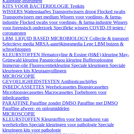
Kalibratie-instrument
KITS VOOR BACTERIOLOGIE
Testkits
WISSERS
Wattenstaafjes
Transportwissers droog
Flocked swabs
Transportwissers met medium
Wissers voor voedings- & farma-
industrie
Flocked swabs voor voedings- & farma-industrie
Wissers
voor forensisch onderzoek
Specifieke wissers
COVID-19 testen /
coronatesten
LBM, LIQUID BASED MICROBIOLOGY
Collectie & transport
Selectieve media
MRSA-aanrijkingsmedia
Lege LBM buizen &
schroefstoppen
KLEURSTOFFEN
Hematoxyline & Eosine (H&E) kleuring
May-
Grünwald kleuring
Papanicolaou kleuring
Bufferoplossing
Immersie-olie
Fluorescentiekleuring
Speciale kleuringen
Speciale
kleuringen kits
Kleuraanvullingen
MICROSCOPIE
GEVOELIGHEIDSTESTEN
Antibioticaschijfjes
INBEDCASSETTES
Weefselcassettes
Biopsiecassettes
Microbiopsiecassettes
Macrocassettes
Toebehoren voor
inbedcassettes
PARAFFINE
Paraffine zonder DMSO
Paraffine met DMSO
Paraffine afweer- en oplosmiddelen
MICROSCOPIE
KLEURSTOFFEN
Kleurstoffen voor het markeren van
weefselcellen
Speciale kleuringen voor pathologie
Speciale
kleuringen kits voor pathologie