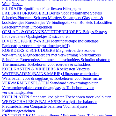
Weegflessen
FILTRATIE
Spuitfilters
Filterflessen
Filterpapier
LABORATORIUMGEREI
Bestek voor staalafname
Spatels
Schepjes
Pincetten
Scharen
Mortiers & stampers
Glasparels &
kooksteentjes
Roerstaafjes
Verbindingsstukken
Borstels
Labostiften
Beschermmatten
Droogrekken
OPSLAG- & ORGANISATIETOEBEHOREN
Bakjes & trays
Ladeverdelers
Opslagrekjes
Desiccatoren
DIVERSE PAPIERWAREN
Identificatietape
Indicatietape
Papierstrips voor zuurtegraadmeting (pH)
ROERDERS & SCHUDDERS
Magneetroerders zonder
verwarming
Magneetroerders met verwarming
Vortexmixers
Schudders
Roterende/schommelende schudders
Schudincubatoren
Thermomixers
Toebehoren voor roerders & schudders
KOELKASTEN & VRIEZERS
Koelkasten
Vriezers
WATERBADEN (BAINS-MARIE)
Ultrasone waterbaden
Waterbaden voor draagglaasjes
Toebehoren voor bains-marie
VERWARMINGSPLATEN
Standaard verwarmingsplaten
Verwarmingsplaten voor draagglaasjes
Toebehoren voor
verwarmingsplaten
KOELPLATEN
Standaard koelplaten
Toebehoren voor koelplaten
WEEGSCHALEN & BALANSEN
Analytische balansen
Precisiebalansen
Compacte balansen
Vochtanalysers
Kalibratiegewichten
CENTRIFUGES
Microcentrifuges
Minicentrifuges
Tafelcentrifuges