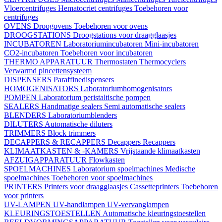
Vloercentrifuges
Hematocriet centrifuges
Toebehoren voor
centrifuges
OVENS
Droogovens
Toebehoren voor ovens
DROOGSTATIONS
Droogstations voor draagglaasjes
INCUBATOREN
Laboratoriumincubatoren
Mini-incubatoren
CO2-incubatoren
Toebehoren voor incubatoren
THERMO APPARATUUR
Thermostaten
Thermocyclers
Verwarmd pincettensysteem
DISPENSERS
Paraffinedispensers
HOMOGENISATORS
Laboratoriumhomogenisators
POMPEN
Laboratorium peristaltische pompen
SEALERS
Handmatige sealers
Semi automatische sealers
BLENDERS
Laboratoriumblenders
DILUTERS
Automatische diluters
TRIMMERS
Block trimmers
DECAPPERS & RECAPPERS
Decappers
Recappers
KLIMAATKASTEN & -KAMERS
Vrijstaande klimaatkasten
AFZUIGAPPARATUUR
Flowkasten
SPOELMACHINES
Laboratorium spoelmachines
Medische
spoelmachines
Toebehoren voor spoelmachines
PRINTERS
Printers voor draagglaasjes
Cassetteprinters
Toebehoren
voor printers
UV-LAMPEN
UV-handlampen
UV-vervanglampen
KLEURINGSTOESTELLEN
Automatische kleuringstoestellen