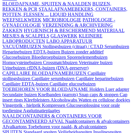
BLOEDAFNAME, SPUITEN & NAALDEN
BUIZEN,
REKKEN & PCR
STAALAFNAMEBEKERS, CONTAINERS,
POTTEN, FLESSEN ...
LIQUID HANDLING
WEEFSELKWEEK
MICROBIOLOGIE
PATHOLOGIE -
GYNAECOLOGIE
VERZENDING & ARCHIVERING
ZAKKEN
HYGIENISCH & BESCHERMEND MATERIAAL
MESJES & SCALPELS
GLASWERK
KLEINERE
LABOPRODUCTEN
LABO APPARATUUR
VACUÜMBUIZEN
Stollingsbuizen (citraat) / CTAD
Serumbuizen
Heparinebuizen
EDTA-buizen
Buizen zonder additief
Glucosebuizen
Bloedgroepbuizen
Sporenelementbuizen
Homocysteinebuizen
Crossmatchbuizen
Veterinaire buizen
Urinebuizen
cfDNA-buizen (DNA-preserver)
CAPILLAIRE BLOEDAFNAMEBUIZEN
Capillaire
stollingsbuizen
Capillaire serumbuizen
Capillaire heparinebuizen
Capillaire EDTA-buizen
Capillaire glucosebuizen
TOEBEHOREN VOOR BLOEDAFNAME
Holders
Luer adapter
Secundaire buizen
Knelbanden (garrots)
Snap caps & stoppen
Cap
insert rings
Kleefpleisters
Alcoholswabs
Watten en cellulose doekjes
Vingerprik - hielprik
Kompressen
Glucoseoplossing voor orale
toediening
Agglutinatieplaatjes
NAALDCONTAINERS & CONTAINERS VOOR
GECONTAMINEERD AFVAL
Naaldcontainers & afvalcontainers
Afvalkartons
Toebehoren voor naald- & afvalcontainers
SPUITEN
Standaard spuiten
Veiligheidsspuiten
Insulinespuiten