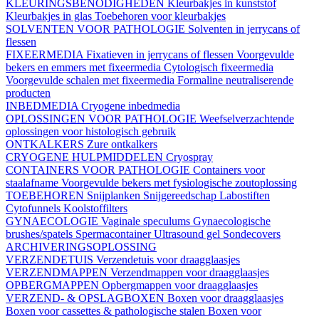
KLEURINGSBENODIGHEDEN
Kleurbakjes in kunststof
Kleurbakjes in glas
Toebehoren voor kleurbakjes
SOLVENTEN VOOR PATHOLOGIE
Solventen in jerrycans of
flessen
FIXEERMEDIA
Fixatieven in jerrycans of flessen
Voorgevulde
bekers en emmers met fixeermedia
Cytologisch fixeermedia
Voorgevulde schalen met fixeermedia
Formaline neutraliserende
producten
INBEDMEDIA
Cryogene inbedmedia
OPLOSSINGEN VOOR PATHOLOGIE
Weefselverzachtende
oplossingen voor histologisch gebruik
ONTKALKERS
Zure ontkalkers
CRYOGENE HULPMIDDELEN
Cryospray
CONTAINERS VOOR PATHOLOGIE
Containers voor
staalafname
Voorgevulde bekers met fysiologische zoutoplossing
TOEBEHOREN
Snijplanken
Snijgereedschap
Labostiften
Cytofunnels
Koolstoffilters
GYNAECOLOGIE
Vaginale speculums
Gynaecologische
brushes/spatels
Spermacontainer
Ultrasound gel
Sondecovers
ARCHIVERINGSOPLOSSING
VERZENDETUIS
Verzendetuis voor draagglaasjes
VERZENDMAPPEN
Verzendmappen voor draagglaasjes
OPBERGMAPPEN
Opbergmappen voor draagglaasjes
VERZEND- & OPSLAGBOXEN
Boxen voor draagglaasjes
Boxen voor cassettes & pathologische stalen
Boxen voor