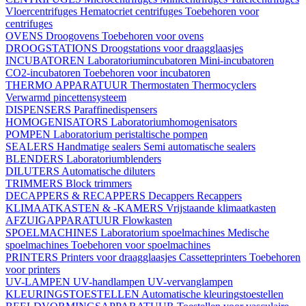
Vloercentrifuges
Hematocriet centrifuges
Toebehoren voor
centrifuges
OVENS
Droogovens
Toebehoren voor ovens
DROOGSTATIONS
Droogstations voor draagglaasjes
INCUBATOREN
Laboratoriumincubatoren
Mini-incubatoren
CO2-incubatoren
Toebehoren voor incubatoren
THERMO APPARATUUR
Thermostaten
Thermocyclers
Verwarmd pincettensysteem
DISPENSERS
Paraffinedispensers
HOMOGENISATORS
Laboratoriumhomogenisators
POMPEN
Laboratorium peristaltische pompen
SEALERS
Handmatige sealers
Semi automatische sealers
BLENDERS
Laboratoriumblenders
DILUTERS
Automatische diluters
TRIMMERS
Block trimmers
DECAPPERS & RECAPPERS
Decappers
Recappers
KLIMAATKASTEN & -KAMERS
Vrijstaande klimaatkasten
AFZUIGAPPARATUUR
Flowkasten
SPOELMACHINES
Laboratorium spoelmachines
Medische
spoelmachines
Toebehoren voor spoelmachines
PRINTERS
Printers voor draagglaasjes
Cassetteprinters
Toebehoren
voor printers
UV-LAMPEN
UV-handlampen
UV-vervanglampen
KLEURINGSTOESTELLEN
Automatische kleuringstoestellen