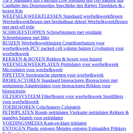
TIPS
Standaard tips
Filtertips
Low retention tips
Gel loading tips
Capillaire tips
Dispensertips
Specifieke tips
Rietjes
Tiprekken & -
boxen
Kits
WEEFSELKWEEKFLESSEN
Standaard weefselkweekflessen
Weefselkweekflessen met hersluitbaar deksel
Weefselkweekflessen
met peel-off folie
SCHROEFSTOPPEN
Schroefstoppen met ventilatie
Schroefstoppen met filter
BUIZEN
Weefselkweekbuizen
Centrifugebuizen voor
weefselkweek
PCV packed cell volume buizen
Cryobuizen voor
weefselkweek
REKKEN & BOXEN
Rekken & boxen voor buizen
WEEFSELKWEEKPLATEN
Petriplaten voor weefselkweek
Microplaten voor weefselkweek
PIPETTEN
Serologische pipetten voor weefselkweek
BIOREACTOREN
Standaard bioreactoren
Bioreactoren met
septumstop
Adapterplaten voor bioreactoren
Rekken voor
bioreactoren
FILTERSYSTEEM
Filterflessen voor weefselkweek
Spuitfilters
voor weefselkweek
TOEBEHOREN
Celschrapers
Celspatels
PETRIPLATEN
Ronde petriplaten
Vierkante petriplaten
Rekken &
mandjes
Spatels voor petriplaten
VOEDINGSMEDIA
Kant-en-klare telplaten
ENTOGEN
Plastic entogen
Metalen entogen
Entnaalden
Prikkers