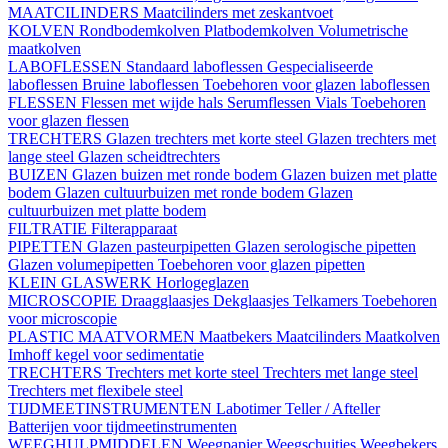
MAATCILINDERS
Maatcilinders met zeskantvoet
KOLVEN
Rondbodemkolven
Platbodemkolven
Volumetrische
maatkolven
LABOFLESSEN
Standaard laboflessen
Gespecialiseerde
laboflessen
Bruine laboflessen
Toebehoren voor glazen laboflessen
FLESSEN
Flessen met wijde hals
Serumflessen
Vials
Toebehoren
voor glazen flessen
TRECHTERS
Glazen trechters met korte steel
Glazen trechters met
lange steel
Glazen scheidtrechters
BUIZEN
Glazen buizen met ronde bodem
Glazen buizen met platte
bodem
Glazen cultuurbuizen met ronde bodem
Glazen
cultuurbuizen met platte bodem
FILTRATIE
Filterapparaat
PIPETTEN
Glazen pasteurpipetten
Glazen serologische pipetten
Glazen volumepipetten
Toebehoren voor glazen pipetten
KLEIN GLASWERK
Horlogeglazen
MICROSCOPIE
Draagglaasjes
Dekglaasjes
Telkamers
Toebehoren
voor microscopie
PLASTIC MAATVORMEN
Maatbekers
Maatcilinders
Maatkolven
Imhoff kegel voor sedimentatie
TRECHTERS
Trechters met korte steel
Trechters met lange steel
Trechters met flexibele steel
TIJDMEETINSTRUMENTEN
Labotimer
Teller / Afteller
Batterijen voor tijdmeetinstrumenten
WEEGHULPMIDDELEN
Weegpapier
Weegschuitjes
Weegbekers