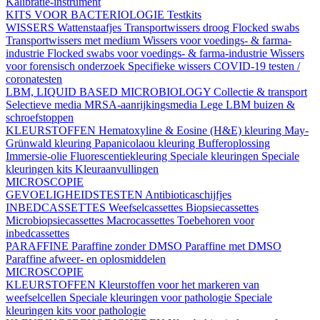
Kalibratie-instrument
KITS VOOR BACTERIOLOGIE
Testkits
WISSERS
Wattenstaafjes
Transportwissers droog
Flocked swabs
Transportwissers met medium
Wissers voor voedings- & farma-
industrie
Flocked swabs voor voedings- & farma-industrie
Wissers
voor forensisch onderzoek
Specifieke wissers
COVID-19 testen /
coronatesten
LBM, LIQUID BASED MICROBIOLOGY
Collectie & transport
Selectieve media
MRSA-aanrijkingsmedia
Lege LBM buizen &
schroefstoppen
KLEURSTOFFEN
Hematoxyline & Eosine (H&E) kleuring
May-
Grünwald kleuring
Papanicolaou kleuring
Bufferoplossing
Immersie-olie
Fluorescentiekleuring
Speciale kleuringen
Speciale
kleuringen kits
Kleuraanvullingen
MICROSCOPIE
GEVOELIGHEIDSTESTEN
Antibioticaschijfjes
INBEDCASSETTES
Weefselcassettes
Biopsiecassettes
Microbiopsiecassettes
Macrocassettes
Toebehoren voor
inbedcassettes
PARAFFINE
Paraffine zonder DMSO
Paraffine met DMSO
Paraffine afweer- en oplosmiddelen
MICROSCOPIE
KLEURSTOFFEN
Kleurstoffen voor het markeren van
weefselcellen
Speciale kleuringen voor pathologie
Speciale
kleuringen kits voor pathologie