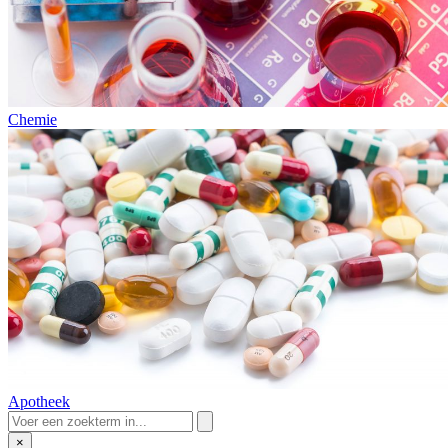
Chemie
Apotheek
×