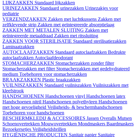
LIJKZAKKEN
Standaard lijkzakken
URINEZAKKEN
Standaard urinezakken
Urinezakjes voor
pediatrie
VERZENDZAKKEN
Zakken met luchtkussens
Zakken met
zelfklevende strip
Zakken met geïntegreerde absorptielaag
ZAKKEN MET METALEN SLUITING
Zakken met
geïntegreerde metaaldraad
Zakken met ritssluiting
ZAKKEN VOOR STERILISATIE
Standaard sterilisatiezakken
Laminaatzakken
AUTOCLAAFZAKKEN
Standaard autoclaafzakken
Bedrukte
autoclaafzakken
Autoclaafdeodorant
STOMACHERZAKKEN
Stomacherzakken zonder filter
Stomacherzakken met filter
Stomacherzakken met gedehydrateerd
medium
Toebehoren voor stomacherzakken
BRAAKZAKKEN
Plastic braakzakken
VUILNISZAKKEN
Standaard vuilniszakken
Vuilniszakken met
kleefstrook
HANDSCHOENEN
Handschoenen vinyl
Handschoenen latex
Handschoenen nitril
Handschoenen polyethyleen
Handschoenen
met hoge gevoeligheid
Veiligheids- & beschermhandschoenen
Toebehoren voor handschoenen
BESCHERMKLEDIJ & ACCESSOIRES
Jassen
Overalls
Mutsen
Schoenovertrekken
Mouwovertrekken
Mondmaskers
Baardmaskers
Bezoekersetjes
Veiligheidsbrillen
HYGIËNISCHE PRODUCTEN
Sanitair papier
Sanitaire