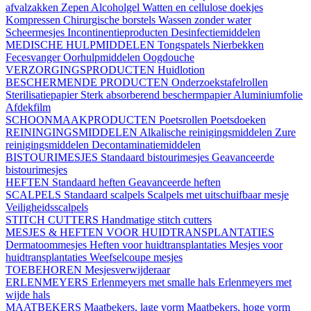
afvalzakken
Zepen
Alcoholgel
Watten en cellulose doekjes
Kompressen
Chirurgische borstels
Wassen zonder water
Scheermesjes
Incontinentieproducten
Desinfectiemiddelen
MEDISCHE HULPMIDDELEN
Tongspatels
Nierbekken
Fecesvanger
Oorhulpmiddelen
Oogdouche
VERZORGINGSPRODUCTEN
Huidlotion
BESCHERMENDE PRODUCTEN
Onderzoekstafelrollen
Sterilisatiepapier
Sterk absorberend beschermpapier
Aluminiumfolie
Afdekfilm
SCHOONMAAKPRODUCTEN
Poetsrollen
Poetsdoeken
REININGINGSMIDDELEN
Alkalische reinigingsmiddelen
Zure
reinigingsmiddelen
Decontaminatiemiddelen
BISTOURIMESJES
Standaard bistourimesjes
Geavanceerde
bistourimesjes
HEFTEN
Standaard heften
Geavanceerde heften
SCALPELS
Standaard scalpels
Scalpels met uitschuifbaar mesje
Veiligheidsscalpels
STITCH CUTTERS
Handmatige stitch cutters
MESJES & HEFTEN VOOR HUIDTRANSPLANTATIES
Dermatoommesjes
Heften voor huidtransplantaties
Mesjes voor
huidtransplantaties
Weefselcoupe mesjes
TOEBEHOREN
Mesjesverwijderaar
ERLENMEYERS
Erlenmeyers met smalle hals
Erlenmeyers met
wijde hals
MAATBEKERS
Maatbekers, lage vorm
Maatbekers, hoge vorm