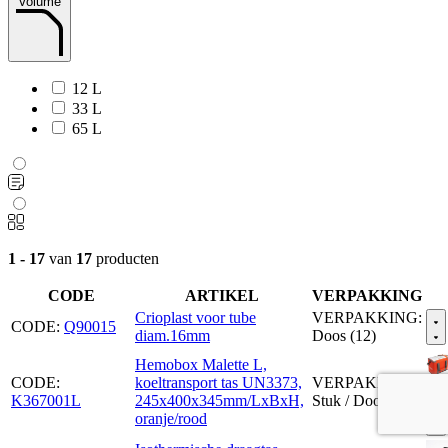
Volume
12 L
33 L
65 L
1 - 17
van
17
producten
CODE
ARTIKEL
VERPAKKING
Crioplast voor tube
VERPAKKING:
CODE:
Q90015
diam.16mm
Doos (12)
Hemobox Malette L,
CODE:
koeltransport tas UN3373,
VERPAKKING:
K367001L
245x400x345mm/LxBxH,
Stuk / Doos (2)
oranje/rood