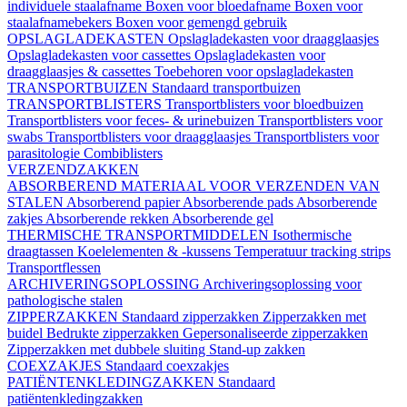
individuele staalafname
Boxen voor bloedafname
Boxen voor
staalafnamebekers
Boxen voor gemengd gebruik
OPSLAGLADEKASTEN
Opslagladekasten voor draagglaasjes
Opslagladekasten voor cassettes
Opslagladekasten voor
draagglaasjes & cassettes
Toebehoren voor opslagladekasten
TRANSPORTBUIZEN
Standaard transportbuizen
TRANSPORTBLISTERS
Transportblisters voor bloedbuizen
Transportblisters voor feces- & urinebuizen
Transportblisters voor
swabs
Transportblisters voor draagglaasjes
Transportblisters voor
parasitologie
Combiblisters
VERZENDZAKKEN
ABSORBEREND MATERIAAL VOOR VERZENDEN VAN
STALEN
Absorberend papier
Absorberende pads
Absorberende
zakjes
Absorberende rekken
Absorberende gel
THERMISCHE TRANSPORTMIDDELEN
Isothermische
draagtassen
Koelelementen & -kussens
Temperatuur tracking strips
Transportflessen
ARCHIVERINGSOPLOSSING
Archiveringsoplossing voor
pathologische stalen
ZIPPERZAKKEN
Standaard zipperzakken
Zipperzakken met
buidel
Bedrukte zipperzakken
Gepersonaliseerde zipperzakken
Zipperzakken met dubbele sluiting
Stand-up zakken
COEXZAKJES
Standaard coexzakjes
PATIËNTENKLEDINGZAKKEN
Standaard
patiëntenkledingzakken