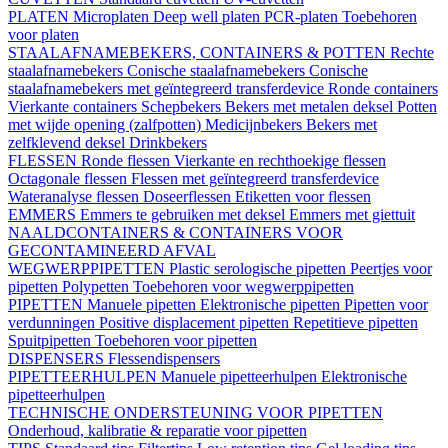
PLATEN
Microplaten
Deep well platen
PCR-platen
Toebehoren
voor platen
STAALAFNAMEBEKERS, CONTAINERS & POTTEN
Rechte
staalafnamebekers
Conische staalafnamebekers
Conische
staalafnamebekers met geïntegreerd transferdevice
Ronde containers
Vierkante containers
Schepbekers
Bekers met metalen deksel
Potten
met wijde opening (zalfpotten)
Medicijnbekers
Bekers met
zelfklevend deksel
Drinkbekers
FLESSEN
Ronde flessen
Vierkante en rechthoekige flessen
Octagonale flessen
Flessen met geïntegreerd transferdevice
Wateranalyse flessen
Doseerflessen
Etiketten voor flessen
EMMERS
Emmers te gebruiken met deksel
Emmers met giettuit
NAALDCONTAINERS & CONTAINERS VOOR
GECONTAMINEERD AFVAL
WEGWERPPIPETTEN
Plastic serologische pipetten
Peertjes voor
pipetten
Polypetten
Toebehoren voor wegwerppipetten
PIPETTEN
Manuele pipetten
Elektronische pipetten
Pipetten voor
verdunningen
Positive displacement pipetten
Repetitieve pipetten
Spuitpipetten
Toebehoren voor pipetten
DISPENSERS
Flessendispensers
PIPETTEERHULPEN
Manuele pipetteerhulpen
Elektronische
pipetteerhulpen
TECHNISCHE ONDERSTEUNING VOOR PIPETTEN
Onderhoud, kalibratie & reparatie voor pipetten