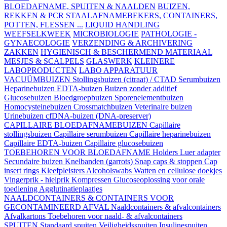
BLOEDAFNAME, SPUITEN & NAALDEN
BUIZEN,
REKKEN & PCR
STAALAFNAMEBEKERS, CONTAINERS,
POTTEN, FLESSEN ...
LIQUID HANDLING
WEEFSELKWEEK
MICROBIOLOGIE
PATHOLOGIE -
GYNAECOLOGIE
VERZENDING & ARCHIVERING
ZAKKEN
HYGIENISCH & BESCHERMEND MATERIAAL
MESJES & SCALPELS
GLASWERK
KLEINERE
LABOPRODUCTEN
LABO APPARATUUR
VACUÜMBUIZEN
Stollingsbuizen (citraat) / CTAD
Serumbuizen
Heparinebuizen
EDTA-buizen
Buizen zonder additief
Glucosebuizen
Bloedgroepbuizen
Sporenelementbuizen
Homocysteinebuizen
Crossmatchbuizen
Veterinaire buizen
Urinebuizen
cfDNA-buizen (DNA-preserver)
CAPILLAIRE BLOEDAFNAMEBUIZEN
Capillaire
stollingsbuizen
Capillaire serumbuizen
Capillaire heparinebuizen
Capillaire EDTA-buizen
Capillaire glucosebuizen
TOEBEHOREN VOOR BLOEDAFNAME
Holders
Luer adapter
Secundaire buizen
Knelbanden (garrots)
Snap caps & stoppen
Cap
insert rings
Kleefpleisters
Alcoholswabs
Watten en cellulose doekjes
Vingerprik - hielprik
Kompressen
Glucoseoplossing voor orale
toediening
Agglutinatieplaatjes
NAALDCONTAINERS & CONTAINERS VOOR
GECONTAMINEERD AFVAL
Naaldcontainers & afvalcontainers
Afvalkartons
Toebehoren voor naald- & afvalcontainers
SPUITEN
Standaard spuiten
Veiligheidsspuiten
Insulinespuiten