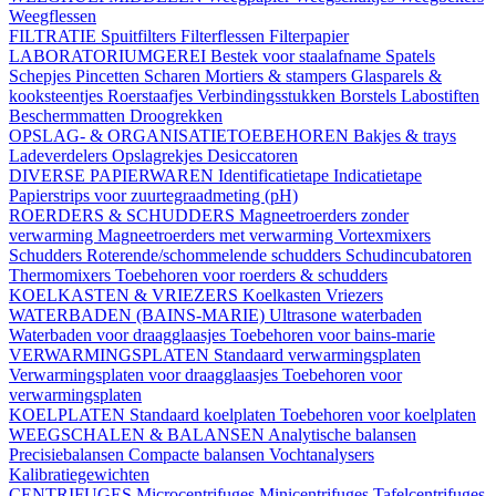
Weegflessen
FILTRATIE
Spuitfilters
Filterflessen
Filterpapier
LABORATORIUMGEREI
Bestek voor staalafname
Spatels
Schepjes
Pincetten
Scharen
Mortiers & stampers
Glasparels &
kooksteentjes
Roerstaafjes
Verbindingsstukken
Borstels
Labostiften
Beschermmatten
Droogrekken
OPSLAG- & ORGANISATIETOEBEHOREN
Bakjes & trays
Ladeverdelers
Opslagrekjes
Desiccatoren
DIVERSE PAPIERWAREN
Identificatietape
Indicatietape
Papierstrips voor zuurtegraadmeting (pH)
ROERDERS & SCHUDDERS
Magneetroerders zonder
verwarming
Magneetroerders met verwarming
Vortexmixers
Schudders
Roterende/schommelende schudders
Schudincubatoren
Thermomixers
Toebehoren voor roerders & schudders
KOELKASTEN & VRIEZERS
Koelkasten
Vriezers
WATERBADEN (BAINS-MARIE)
Ultrasone waterbaden
Waterbaden voor draagglaasjes
Toebehoren voor bains-marie
VERWARMINGSPLATEN
Standaard verwarmingsplaten
Verwarmingsplaten voor draagglaasjes
Toebehoren voor
verwarmingsplaten
KOELPLATEN
Standaard koelplaten
Toebehoren voor koelplaten
WEEGSCHALEN & BALANSEN
Analytische balansen
Precisiebalansen
Compacte balansen
Vochtanalysers
Kalibratiegewichten
CENTRIFUGES
Microcentrifuges
Minicentrifuges
Tafelcentrifuges