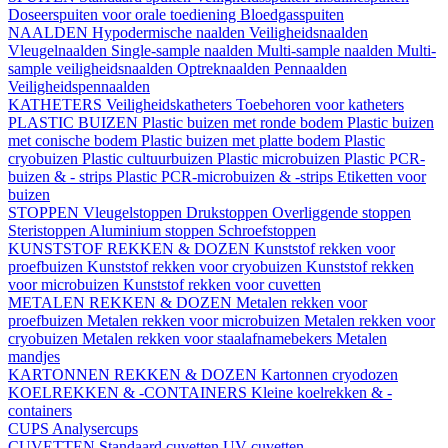
Doseerspuiten voor orale toediening
Bloedgasspuiten
NAALDEN
Hypodermische naalden
Veiligheidsnaalden
Vleugelnaalden
Single-sample naalden
Multi-sample naalden
Multi-
sample veiligheidsnaalden
Optreknaalden
Pennaalden
Veiligheidspennaalden
KATHETERS
Veiligheidskatheters
Toebehoren voor katheters
PLASTIC BUIZEN
Plastic buizen met ronde bodem
Plastic buizen
met conische bodem
Plastic buizen met platte bodem
Plastic
cryobuizen
Plastic cultuurbuizen
Plastic microbuizen
Plastic PCR-
buizen & - strips
Plastic PCR-microbuizen & -strips
Etiketten voor
buizen
STOPPEN
Vleugelstoppen
Drukstoppen
Overliggende stoppen
Steristoppen
Aluminium stoppen
Schroefstoppen
KUNSTSTOF REKKEN & DOZEN
Kunststof rekken voor
proefbuizen
Kunststof rekken voor cryobuizen
Kunststof rekken
voor microbuizen
Kunststof rekken voor cuvetten
METALEN REKKEN & DOZEN
Metalen rekken voor
proefbuizen
Metalen rekken voor microbuizen
Metalen rekken voor
cryobuizen
Metalen rekken voor staalafnamebekers
Metalen
mandjes
KARTONNEN REKKEN & DOZEN
Kartonnen cryodozen
KOELREKKEN & -CONTAINERS
Kleine koelrekken & -
containers
CUPS
Analysercups
CUVETTEN
Standaard cuvetten
UV-cuvetten