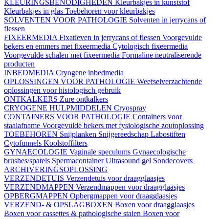
KLEURINGSBENODIGHEDEN
Kleurbakjes in kunststof
Kleurbakjes in glas
Toebehoren voor kleurbakjes
SOLVENTEN VOOR PATHOLOGIE
Solventen in jerrycans of
flessen
FIXEERMEDIA
Fixatieven in jerrycans of flessen
Voorgevulde
bekers en emmers met fixeermedia
Cytologisch fixeermedia
Voorgevulde schalen met fixeermedia
Formaline neutraliserende
producten
INBEDMEDIA
Cryogene inbedmedia
OPLOSSINGEN VOOR PATHOLOGIE
Weefselverzachtende
oplossingen voor histologisch gebruik
ONTKALKERS
Zure ontkalkers
CRYOGENE HULPMIDDELEN
Cryospray
CONTAINERS VOOR PATHOLOGIE
Containers voor
staalafname
Voorgevulde bekers met fysiologische zoutoplossing
TOEBEHOREN
Snijplanken
Snijgereedschap
Labostiften
Cytofunnels
Koolstoffilters
GYNAECOLOGIE
Vaginale speculums
Gynaecologische
brushes/spatels
Spermacontainer
Ultrasound gel
Sondecovers
ARCHIVERINGSOPLOSSING
VERZENDETUIS
Verzendetuis voor draagglaasjes
VERZENDMAPPEN
Verzendmappen voor draagglaasjes
OPBERGMAPPEN
Opbergmappen voor draagglaasjes
VERZEND- & OPSLAGBOXEN
Boxen voor draagglaasjes
Boxen voor cassettes & pathologische stalen
Boxen voor