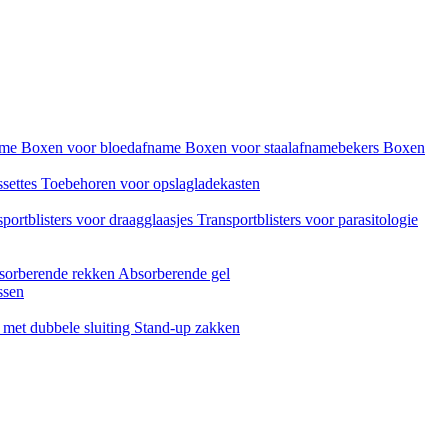
name
Boxen voor bloedafname
Boxen voor staalafnamebekers
Boxen
ssettes
Toebehoren voor opslagladekasten
portblisters voor draagglaasjes
Transportblisters voor parasitologie
sorberende rekken
Absorberende gel
ssen
met dubbele sluiting
Stand-up zakken