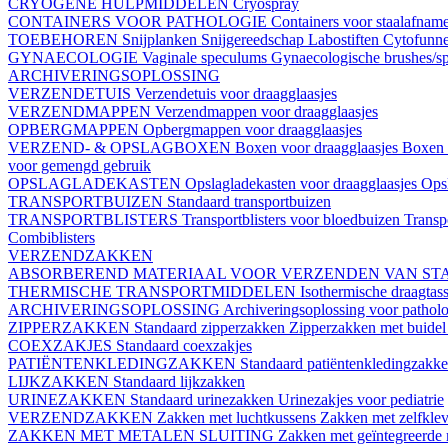
CRYOGENE HULPMIDDELEN
Cryospray
CONTAINERS VOOR PATHOLOGIE
Containers voor staalafnam
TOEBEHOREN
Snijplanken
Snijgereedschap
Labostiften
Cytofunn
GYNAECOLOGIE
Vaginale speculums
Gynaecologische brushes/sp
ARCHIVERINGSOPLOSSING
VERZENDETUIS
Verzendetuis voor draagglaasjes
VERZENDMAPPEN
Verzendmappen voor draagglaasjes
OPBERGMAPPEN
Opbergmappen voor draagglaasjes
VERZEND- & OPSLAGBOXEN
Boxen voor draagglaasjes
Boxen 
voor gemengd gebruik
OPSLAGLADEKASTEN
Opslagladekasten voor draagglaasjes
Opsl
TRANSPORTBUIZEN
Standaard transportbuizen
TRANSPORTBLISTERS
Transportblisters voor bloedbuizen
Transp
Combiblisters
VERZENDZAKKEN
ABSORBEREND MATERIAAL VOOR VERZENDEN VAN ST
THERMISCHE TRANSPORTMIDDELEN
Isothermische draagtas
ARCHIVERINGSOPLOSSING
Archiveringsoplossing voor patholo
ZIPPERZAKKEN
Standaard zipperzakken
Zipperzakken met buide
COEXZAKJES
Standaard coexzakjes
PATIËNTENKLEDINGZAKKEN
Standaard patiëntenkledingzakk
LIJKZAKKEN
Standaard lijkzakken
URINEZAKKEN
Standaard urinezakken
Urinezakjes voor pediatrie
VERZENDZAKKEN
Zakken met luchtkussens
Zakken met zelfklev
ZAKKEN MET METALEN SLUITING
Zakken met geïntegreerde