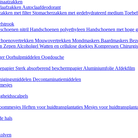
naatzakken
claafzakken
Autoclaafdeodorant
akken met filter
Stomacherzakken met gedehydrateerd medium
Toebeh
fstrook
schoenen nitril
Handschoenen polyethyleen
Handschoenen met hoge g
choenovertrekken
Mouwovertrekken
Mondmaskers
Baardmaskers
Bezo
en
Zepen
Alcoholgel
Watten en cellulose doekjes
Kompressen
Chirurgis
ger
Oorhulpmiddelen
Oogdouche
tiepapier
Sterk absorberend beschermpapier
Aluminiumfolie
Afdekfilm
inigingsmiddelen
Decontaminatiemiddelen
mesjes
igheidsscalpels
oommesjes
Heften voor huidtransplantaties
Mesjes voor huidtransplant
e hals
kolven