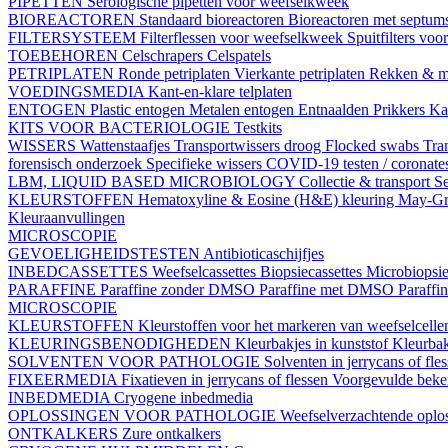
PIPETTEN
Serologische pipetten voor weefselkweek
BIOREACTOREN
Standaard bioreactoren
Bioreactoren met septum
FILTERSYSTEEM
Filterflessen voor weefselkweek
Spuitfilters vo
TOEBEHOREN
Celschrapers
Celspatels
PETRIPLATEN
Ronde petriplaten
Vierkante petriplaten
Rekken & m
VOEDINGSMEDIA
Kant-en-klare telplaten
ENTOGEN
Plastic entogen
Metalen entogen
Entnaalden
Prikkers
Kal
KITS VOOR BACTERIOLOGIE
Testkits
WISSERS
Wattenstaafjes
Transportwissers droog
Flocked swabs
Tra
forensisch onderzoek
Specifieke wissers
COVID-19 testen / coronate
LBM, LIQUID BASED MICROBIOLOGY
Collectie & transport
Se
KLEURSTOFFEN
Hematoxyline & Eosine (H&E) kleuring
May-Gr
Kleuraanvullingen
MICROSCOPIE
GEVOELIGHEIDSTESTEN
Antibioticaschijfjes
INBEDCASSETTES
Weefselcassettes
Biopsiecassettes
Microbiopsie
PARAFFINE
Paraffine zonder DMSO
Paraffine met DMSO
Paraffi
MICROSCOPIE
KLEURSTOFFEN
Kleurstoffen voor het markeren van weefselcell
KLEURINGSBENODIGHEDEN
Kleurbakjes in kunststof
Kleurbak
SOLVENTEN VOOR PATHOLOGIE
Solventen in jerrycans of fle
FIXEERMEDIA
Fixatieven in jerrycans of flessen
Voorgevulde beke
INBEDMEDIA
Cryogene inbedmedia
OPLOSSINGEN VOOR PATHOLOGIE
Weefselverzachtende oplos
ONTKALKERS
Zure ontkalkers