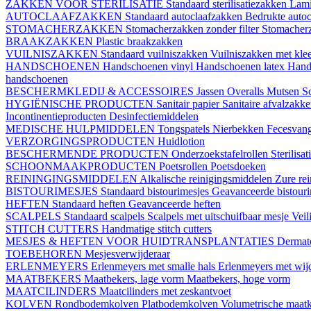
ZAKKEN VOOR STERILISATIE
Standaard sterilisatiezakken
Lami
AUTOCLAAFZAKKEN
Standaard autoclaafzakken
Bedrukte auto
STOMACHERZAKKEN
Stomacherzakken zonder filter
Stomacherz
BRAAKZAKKEN
Plastic braakzakken
VUILNISZAKKEN
Standaard vuilniszakken
Vuilniszakken met klee
HANDSCHOENEN
Handschoenen vinyl
Handschoenen latex
Hand
handschoenen
BESCHERMKLEDIJ & ACCESSOIRES
Jassen
Overalls
Mutsen
S
HYGIËNISCHE PRODUCTEN
Sanitair papier
Sanitaire afvalzakk
Incontinentieproducten
Desinfectiemiddelen
MEDISCHE HULPMIDDELEN
Tongspatels
Nierbekken
Fecesvan
VERZORGINGSPRODUCTEN
Huidlotion
BESCHERMENDE PRODUCTEN
Onderzoekstafelrollen
Sterilisa
SCHOONMAAKPRODUCTEN
Poetsrollen
Poetsdoeken
REININGINGSMIDDELEN
Alkalische reinigingsmiddelen
Zure re
BISTOURIMESJES
Standaard bistourimesjes
Geavanceerde bistouri
HEFTEN
Standaard heften
Geavanceerde heften
SCALPELS
Standaard scalpels
Scalpels met uitschuifbaar mesje
Veil
STITCH CUTTERS
Handmatige stitch cutters
MESJES & HEFTEN VOOR HUIDTRANSPLANTATIES
Dermat
TOEBEHOREN
Mesjesverwijderaar
ERLENMEYERS
Erlenmeyers met smalle hals
Erlenmeyers met wijd
MAATBEKERS
Maatbekers, lage vorm
Maatbekers, hoge vorm
MAATCILINDERS
Maatcilinders met zeskantvoet
KOLVEN
Rondbodemkolven
Platbodemkolven
Volumetrische maat