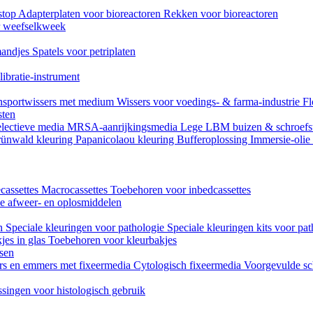
stop
Adapterplaten voor bioreactoren
Rekken voor bioreactoren
or weefselkweek
andjes
Spatels voor petriplaten
ibratie-instrument
nsportwissers met medium
Wissers voor voedings- & farma-industrie
Fl
sten
lectieve media
MRSA-aanrijkingsmedia
Lege LBM buizen & schroefs
ünwald kleuring
Papanicolaou kleuring
Bufferoplossing
Immersie-olie
cassettes
Macrocassettes
Toebehoren voor inbedcassettes
ne afweer- en oplosmiddelen
en
Speciale kleuringen voor pathologie
Speciale kleuringen kits voor pat
jes in glas
Toebehoren voor kleurbakjes
ssen
rs en emmers met fixeermedia
Cytologisch fixeermedia
Voorgevulde sc
singen voor histologisch gebruik