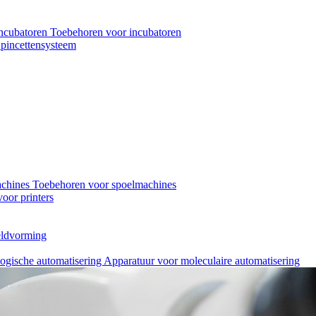
ncubatoren
Toebehoren voor incubatoren
pincettensysteem
achines
Toebehoren voor spoelmachines
oor printers
eeldvorming
logische automatisering
Apparatuur voor moleculaire automatisering