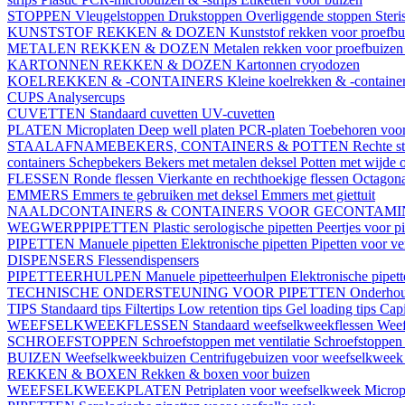
STOPPEN
Vleugelstoppen
Drukstoppen
Overliggende stoppen
Ster
KUNSTSTOF REKKEN & DOZEN
Kunststof rekken voor proefb
METALEN REKKEN & DOZEN
Metalen rekken voor proefbuize
KARTONNEN REKKEN & DOZEN
Kartonnen cryodozen
KOELREKKEN & -CONTAINERS
Kleine koelrekken & -containe
CUPS
Analysercups
CUVETTEN
Standaard cuvetten
UV-cuvetten
PLATEN
Microplaten
Deep well platen
PCR-platen
Toebehoren voor
STAALAFNAMEBEKERS, CONTAINERS & POTTEN
Rechte s
containers
Schepbekers
Bekers met metalen deksel
Potten met wijde 
FLESSEN
Ronde flessen
Vierkante en rechthoekige flessen
Octagona
EMMERS
Emmers te gebruiken met deksel
Emmers met giettuit
NAALDCONTAINERS & CONTAINERS VOOR GECONTAMI
WEGWERPPIPETTEN
Plastic serologische pipetten
Peertjes voor p
PIPETTEN
Manuele pipetten
Elektronische pipetten
Pipetten voor v
DISPENSERS
Flessendispensers
PIPETTEERHULPEN
Manuele pipetteerhulpen
Elektronische pipet
TECHNISCHE ONDERSTEUNING VOOR PIPETTEN
Onderhoud
TIPS
Standaard tips
Filtertips
Low retention tips
Gel loading tips
Capi
WEEFSELKWEEKFLESSEN
Standaard weefselkweekflessen
Weef
SCHROEFSTOPPEN
Schroefstoppen met ventilatie
Schroefstoppen 
BUIZEN
Weefselkweekbuizen
Centrifugebuizen voor weefselkwee
REKKEN & BOXEN
Rekken & boxen voor buizen
WEEFSELKWEEKPLATEN
Petriplaten voor weefselkweek
Microp