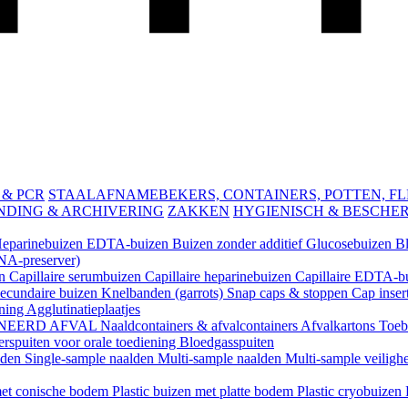
 & PCR
STAALAFNAMEBEKERS, CONTAINERS, POTTEN, FLES
NDING & ARCHIVERING
ZAKKEN
HYGIENISCH & BESCHE
eparinebuizen
EDTA-buizen
Buizen zonder additief
Glucosebuizen
B
A-preserver)
en
Capillaire serumbuizen
Capillaire heparinebuizen
Capillaire EDTA-b
ecundaire buizen
Knelbanden (garrots)
Snap caps & stoppen
Cap inser
ening
Agglutinatieplaatjes
NEERD AFVAL
Naaldcontainers & afvalcontainers
Afvalkartons
Toeb
rspuiten voor orale toediening
Bloedgasspuiten
lden
Single-sample naalden
Multi-sample naalden
Multi-sample veiligh
 met conische bodem
Plastic buizen met platte bodem
Plastic cryobuizen