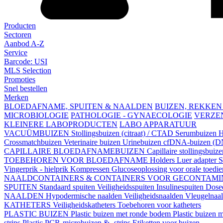
Producten
Sectoren
Aanbod A-Z
Service
Barcode: USI
MLS Selection
Promoties
Snel bestellen
Merken
BLOEDAFNAME, SPUITEN & NAALDEN
BUIZEN, REKKEN
MICROBIOLOGIE
PATHOLOGIE - GYNAECOLOGIE
VERZE
KLEINERE LABOPRODUCTEN
LABO APPARATUUR
VACUÜMBUIZEN
Stollingsbuizen (citraat) / CTAD
Serumbuizen
H
Crossmatchbuizen
Veterinaire buizen
Urinebuizen
cfDNA-buizen (DN
CAPILLAIRE BLOEDAFNAMEBUIZEN
Capillaire stollingsbuiz
TOEBEHOREN VOOR BLOEDAFNAME
Holders
Luer adapter
S
Vingerprik - hielprik
Kompressen
Glucoseoplossing voor orale toedi
NAALDCONTAINERS & CONTAINERS VOOR GECONTAMI
SPUITEN
Standaard spuiten
Veiligheidsspuiten
Insulinespuiten
Dosee
NAALDEN
Hypodermische naalden
Veiligheidsnaalden
Vleugelnaa
KATHETERS
Veiligheidskatheters
Toebehoren voor katheters
PLASTIC BUIZEN
Plastic buizen met ronde bodem
Plastic buizen
strips
Plastic PCR-microbuizen & -strips
Etiketten voor buizen