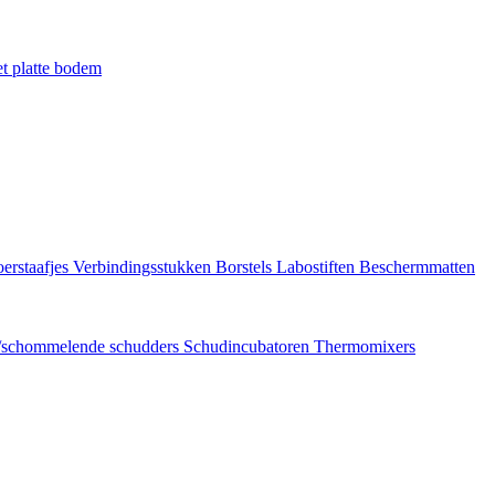
t platte bodem
erstaafjes
Verbindingsstukken
Borstels
Labostiften
Beschermmatten
/schommelende schudders
Schudincubatoren
Thermomixers