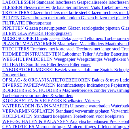
LABOFLESSEN
Standaard laboflessen
Gespecialiseerde laboflesse
FLESSEN
Flessen met wijde hals
Serumflessen
Vials
Toebehoren voo
TRECHTERS
Glazen trechters met korte steel
Glazen trechters met l
BUIZEN
Glazen buizen met ronde bodem
Glazen buizen met platte
FILTRATIE
Filterapparaat
PIPETTEN
Glazen pasteurpipetten
Glazen serologische pipetten
Gla
KLEIN GLASWERK
Horlogeglazen
MICROSCOPIE
Draagglaasjes
Dekglaasjes
Telkamers
Toebehoren v
PLASTIC MAATVORMEN
Maatbekers
Maatcilinders
Maatkolven
TRECHTERS
Trechters met korte steel
Trechters met lange steel
Trec
TIJDMEETINSTRUMENTEN
Labotimer
Teller / Afteller
Batterijen
WEEGHULPMIDDELEN
Weegpapier
Weegschuitjes
Weegbekers
FILTRATIE
Spuitfilters
Filterflessen
Filterpapier
LABORATORIUMGEREI
Bestek voor staalafname
Spatels
Schepj
Droogrekken
OPSLAG- & ORGANISATIETOEBEHOREN
Bakjes & trays
Lade
DIVERSE PAPIERWAREN
Identificatietape
Indicatietape
Papierstr
ROERDERS & SCHUDDERS
Magneetroerders zonder verwarmin
Toebehoren voor roerders & schudders
KOELKASTEN & VRIEZERS
Koelkasten
Vriezers
WATERBADEN (BAINS-MARIE)
Ultrasone waterbaden
Waterbade
VERWARMINGSPLATEN
Standaard verwarmingsplaten
Verwarmin
KOELPLATEN
Standaard koelplaten
Toebehoren voor koelplaten
WEEGSCHALEN & BALANSEN
Analytische balansen
Precisieba
CENTRIFUGES
Microcentrifuges
Minicentrifuges
Tafelcentrifuges