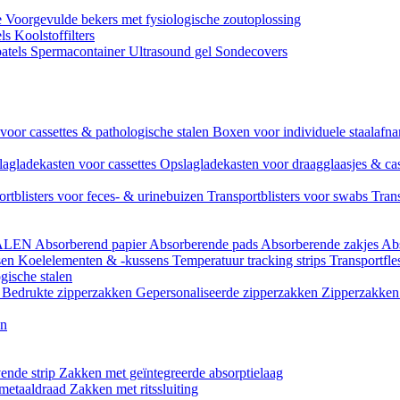
e
Voorgevulde bekers met fysiologische zoutoplossing
els
Koolstoffilters
atels
Spermacontainer
Ultrasound gel
Sondecovers
voor cassettes & pathologische stalen
Boxen voor individuele staalaf
agladekasten voor cassettes
Opslagladekasten voor draagglaasjes & ca
ortblisters voor feces- & urinebuizen
Transportblisters voor swabs
Trans
ALEN
Absorberend papier
Absorberende pads
Absorberende zakjes
Ab
sen
Koelelementen & -kussens
Temperatuur tracking strips
Transportfle
gische stalen
l
Bedrukte zipperzakken
Gepersonaliseerde zipperzakken
Zipperzakken 
en
ende strip
Zakken met geïntegreerde absorptielaag
 metaaldraad
Zakken met ritssluiting