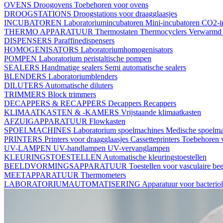
OVENS
Droogovens
Toebehoren voor ovens
DROOGSTATIONS
Droogstations voor draagglaasjes
INCUBATOREN
Laboratoriumincubatoren
Mini-incubatoren
CO2-i
THERMO APPARATUUR
Thermostaten
Thermocyclers
Verwarmd 
DISPENSERS
Paraffinedispensers
HOMOGENISATORS
Laboratoriumhomogenisators
POMPEN
Laboratorium peristaltische pompen
SEALERS
Handmatige sealers
Semi automatische sealers
BLENDERS
Laboratoriumblenders
DILUTERS
Automatische diluters
TRIMMERS
Block trimmers
DECAPPERS & RECAPPERS
Decappers
Recappers
KLIMAATKASTEN & -KAMERS
Vrijstaande klimaatkasten
AFZUIGAPPARATUUR
Flowkasten
SPOELMACHINES
Laboratorium spoelmachines
Medische spoelm
PRINTERS
Printers voor draagglaasjes
Cassetteprinters
Toebehoren v
UV-LAMPEN
UV-handlampen
UV-vervanglampen
KLEURINGSTOESTELLEN
Automatische kleuringstoestellen
BEELDVORMINGSAPPARATUUR
Toestellen voor vasculaire b
MEETAPPARATUUR
Thermometers
LABORATORIUMAUTOMATISERING
Apparatuur voor bacterio