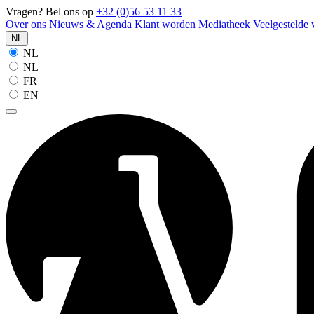
Vragen? Bel ons op
+32 (0)56 53 11 33
Over ons
Nieuws & Agenda
Klant worden
Mediatheek
Veelgestelde
NL
NL
NL
FR
EN