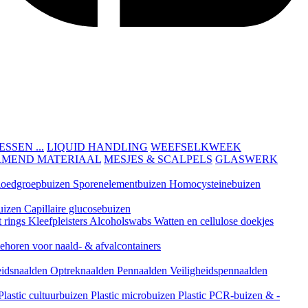
SEN ...
LIQUID HANDLING
WEEFSELKWEEK
RMEND MATERIAAL
MESJES & SCALPELS
GLASWERK
loedgroepbuizen
Sporenelementbuizen
Homocysteinebuizen
uizen
Capillaire glucosebuizen
t rings
Kleefpleisters
Alcoholswabs
Watten en cellulose doekjes
ehoren voor naald- & afvalcontainers
eidsnaalden
Optreknaalden
Pennaalden
Veiligheidspennaalden
Plastic cultuurbuizen
Plastic microbuizen
Plastic PCR-buizen & -