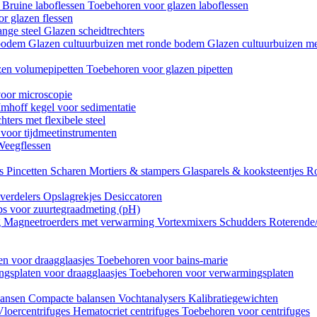
n
Bruine laboflessen
Toebehoren voor glazen laboflessen
r glazen flessen
ange steel
Glazen scheidtrechters
 bodem
Glazen cultuurbuizen met ronde bodem
Glazen cultuurbuizen me
zen volumepipetten
Toebehoren voor glazen pipetten
oor microscopie
Imhoff kegel voor sedimentatie
hters met flexibele steel
 voor tijdmeetinstrumenten
Weegflessen
es
Pincetten
Scharen
Mortiers & stampers
Glasparels & kooksteentjes
Ro
verdelers
Opslagrekjes
Desiccatoren
ips voor zuurtegraadmeting (pH)
g
Magneetroerders met verwarming
Vortexmixers
Schudders
Roterende
n voor draagglaasjes
Toebehoren voor bains-marie
gsplaten voor draagglaasjes
Toebehoren voor verwarmingsplaten
lansen
Compacte balansen
Vochtanalysers
Kalibratiegewichten
Vloercentrifuges
Hematocriet centrifuges
Toebehoren voor centrifuges