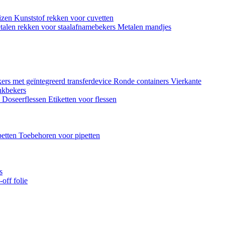
uizen
Kunststof rekken voor cuvetten
talen rekken voor staalafnamebekers
Metalen mandjes
ers met geïntegreerd transferdevice
Ronde containers
Vierkante
nkbekers
n
Doseerflessen
Etiketten voor flessen
petten
Toebehoren voor pipetten
s
off folie