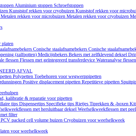
istoppen
Aluminium stoppen
Schroefstoppen
uizen
Kunststof rekken voor cryobuizen
Kunststof rekken voor microb
n
Metalen rekken voor microbuizen
Metalen rekken voor cryobuizen
Me
rs
 platen
taalafnamebekers
Conische staalafnamebekers
Conische staalafnamebek
opening (zalfpotten)
Medicijnbekers
Bekers met zelfklevend deksel
Dri
le flessen
Flessen met geïntegreerd transferdevice
Wateranalyse flesse
NEERD AFVAL
ipetten
Polypetten
Toebehoren voor wegwerppipetten
erdunningen
Positive displacement pipetten
Repetitieve pipetten
Spuitpi
teerhulpen
, kalibratie & reparatie voor pipetten
llaire tips
Dispensertips
Specifieke tips
Rietjes
Tiprekken & -boxen
Kit
selkweekflessen met hersluitbaar deksel
Weefselkweekflessen met peel-
met filter
k
PCV packed cell volume buizen
Cryobuizen voor weefselkweek
laten voor weefselkweek