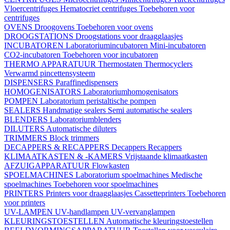
Vloercentrifuges
Hematocriet centrifuges
Toebehoren voor
centrifuges
OVENS
Droogovens
Toebehoren voor ovens
DROOGSTATIONS
Droogstations voor draagglaasjes
INCUBATOREN
Laboratoriumincubatoren
Mini-incubatoren
CO2-incubatoren
Toebehoren voor incubatoren
THERMO APPARATUUR
Thermostaten
Thermocyclers
Verwarmd pincettensysteem
DISPENSERS
Paraffinedispensers
HOMOGENISATORS
Laboratoriumhomogenisators
POMPEN
Laboratorium peristaltische pompen
SEALERS
Handmatige sealers
Semi automatische sealers
BLENDERS
Laboratoriumblenders
DILUTERS
Automatische diluters
TRIMMERS
Block trimmers
DECAPPERS & RECAPPERS
Decappers
Recappers
KLIMAATKASTEN & -KAMERS
Vrijstaande klimaatkasten
AFZUIGAPPARATUUR
Flowkasten
SPOELMACHINES
Laboratorium spoelmachines
Medische
spoelmachines
Toebehoren voor spoelmachines
PRINTERS
Printers voor draagglaasjes
Cassetteprinters
Toebehoren
voor printers
UV-LAMPEN
UV-handlampen
UV-vervanglampen
KLEURINGSTOESTELLEN
Automatische kleuringstoestellen