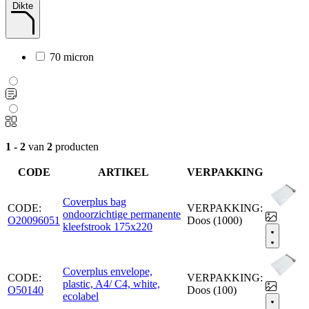
Dikte
70 micron
1 - 2
van
2
producten
CODE
ARTIKEL
VERPAKKING
Coverplus bag
CODE:
VERPAKKING:
ondoorzichtige permanente
O20096051
Doos (1000)
kleefstrook 175x220
Coverplus envelope,
CODE:
VERPAKKING:
plastic, A4/ C4, white,
O50140
Doos (100)
ecolabel