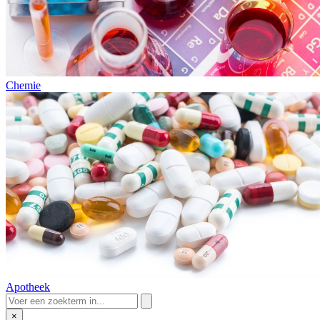
Chemie
Apotheek
×