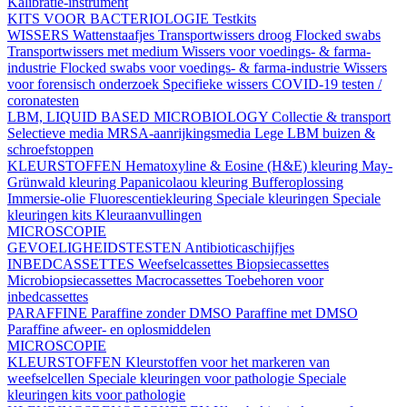
Kalibratie-instrument
KITS VOOR BACTERIOLOGIE
Testkits
WISSERS
Wattenstaafjes
Transportwissers droog
Flocked swabs
Transportwissers met medium
Wissers voor voedings- & farma-
industrie
Flocked swabs voor voedings- & farma-industrie
Wissers
voor forensisch onderzoek
Specifieke wissers
COVID-19 testen /
coronatesten
LBM, LIQUID BASED MICROBIOLOGY
Collectie & transport
Selectieve media
MRSA-aanrijkingsmedia
Lege LBM buizen &
schroefstoppen
KLEURSTOFFEN
Hematoxyline & Eosine (H&E) kleuring
May-
Grünwald kleuring
Papanicolaou kleuring
Bufferoplossing
Immersie-olie
Fluorescentiekleuring
Speciale kleuringen
Speciale
kleuringen kits
Kleuraanvullingen
MICROSCOPIE
GEVOELIGHEIDSTESTEN
Antibioticaschijfjes
INBEDCASSETTES
Weefselcassettes
Biopsiecassettes
Microbiopsiecassettes
Macrocassettes
Toebehoren voor
inbedcassettes
PARAFFINE
Paraffine zonder DMSO
Paraffine met DMSO
Paraffine afweer- en oplosmiddelen
MICROSCOPIE
KLEURSTOFFEN
Kleurstoffen voor het markeren van
weefselcellen
Speciale kleuringen voor pathologie
Speciale
kleuringen kits voor pathologie