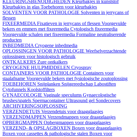
KLEURINGSBENODIGHEDEN
Kleurbakjes in kunststof
Kleurbakjes in glas
Toebehoren voor kleurbakjes
SOLVENTEN VOOR PATHOLOGIE
Solventen in jerrycans of
flessen
FIXEERMEDIA
Fixatieven in jerrycans of flessen
Voorgevulde
bekers en emmers met fixeermedia
Cytologisch fixeermedia
Voorgevulde schalen met fixeermedia
Formaline neutraliserende
producten
INBEDMEDIA
Cryogene inbedmedia
OPLOSSINGEN VOOR PATHOLOGIE
Weefselverzachtende
oplossingen voor histologisch gebruik
ONTKALKERS
Zure ontkalkers
CRYOGENE HULPMIDDELEN
Cryospray
CONTAINERS VOOR PATHOLOGIE
Containers voor
staalafname
Voorgevulde bekers met fysiologische zoutoplossing
TOEBEHOREN
Snijplanken
Snijgereedschap
Labostiften
Cytofunnels
Koolstoffilters
GYNAECOLOGIE
Vaginale speculums
Gynaecologische
brushes/spatels
Spermacontainer
Ultrasound gel
Sondecovers
ARCHIVERINGSOPLOSSING
VERZENDETUIS
Verzendetuis voor draagglaasjes
VERZENDMAPPEN
Verzendmappen voor draagglaasjes
OPBERGMAPPEN
Opbergmappen voor draagglaasjes
VERZEND- & OPSLAGBOXEN
Boxen voor draagglaasjes
Boxen voor cassettes & pathologische stalen
Boxen voor