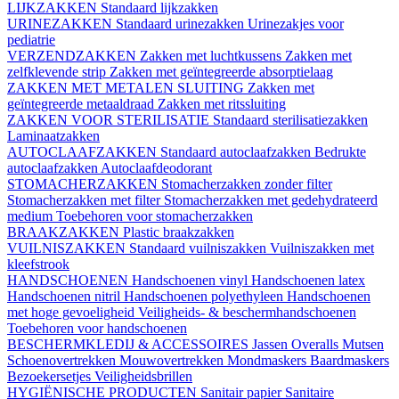
LIJKZAKKEN
Standaard lijkzakken
URINEZAKKEN
Standaard urinezakken
Urinezakjes voor
pediatrie
VERZENDZAKKEN
Zakken met luchtkussens
Zakken met
zelfklevende strip
Zakken met geïntegreerde absorptielaag
ZAKKEN MET METALEN SLUITING
Zakken met
geïntegreerde metaaldraad
Zakken met ritssluiting
ZAKKEN VOOR STERILISATIE
Standaard sterilisatiezakken
Laminaatzakken
AUTOCLAAFZAKKEN
Standaard autoclaafzakken
Bedrukte
autoclaafzakken
Autoclaafdeodorant
STOMACHERZAKKEN
Stomacherzakken zonder filter
Stomacherzakken met filter
Stomacherzakken met gedehydrateerd
medium
Toebehoren voor stomacherzakken
BRAAKZAKKEN
Plastic braakzakken
VUILNISZAKKEN
Standaard vuilniszakken
Vuilniszakken met
kleefstrook
HANDSCHOENEN
Handschoenen vinyl
Handschoenen latex
Handschoenen nitril
Handschoenen polyethyleen
Handschoenen
met hoge gevoeligheid
Veiligheids- & beschermhandschoenen
Toebehoren voor handschoenen
BESCHERMKLEDIJ & ACCESSOIRES
Jassen
Overalls
Mutsen
Schoenovertrekken
Mouwovertrekken
Mondmaskers
Baardmaskers
Bezoekersetjes
Veiligheidsbrillen
HYGIËNISCHE PRODUCTEN
Sanitair papier
Sanitaire