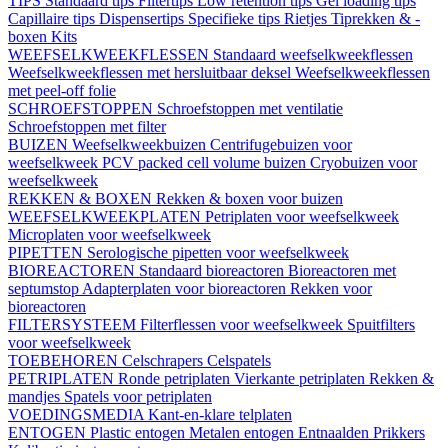
TIPS
Standaard tips
Filtertips
Low retention tips
Gel loading tips
Capillaire tips
Dispensertips
Specifieke tips
Rietjes
Tiprekken & -
boxen
Kits
WEEFSELKWEEKFLESSEN
Standaard weefselkweekflessen
Weefselkweekflessen met hersluitbaar deksel
Weefselkweekflessen
met peel-off folie
SCHROEFSTOPPEN
Schroefstoppen met ventilatie
Schroefstoppen met filter
BUIZEN
Weefselkweekbuizen
Centrifugebuizen voor
weefselkweek
PCV packed cell volume buizen
Cryobuizen voor
weefselkweek
REKKEN & BOXEN
Rekken & boxen voor buizen
WEEFSELKWEEKPLATEN
Petriplaten voor weefselkweek
Microplaten voor weefselkweek
PIPETTEN
Serologische pipetten voor weefselkweek
BIOREACTOREN
Standaard bioreactoren
Bioreactoren met
septumstop
Adapterplaten voor bioreactoren
Rekken voor
bioreactoren
FILTERSYSTEEM
Filterflessen voor weefselkweek
Spuitfilters
voor weefselkweek
TOEBEHOREN
Celschrapers
Celspatels
PETRIPLATEN
Ronde petriplaten
Vierkante petriplaten
Rekken &
mandjes
Spatels voor petriplaten
VOEDINGSMEDIA
Kant-en-klare telplaten
ENTOGEN
Plastic entogen
Metalen entogen
Entnaalden
Prikkers