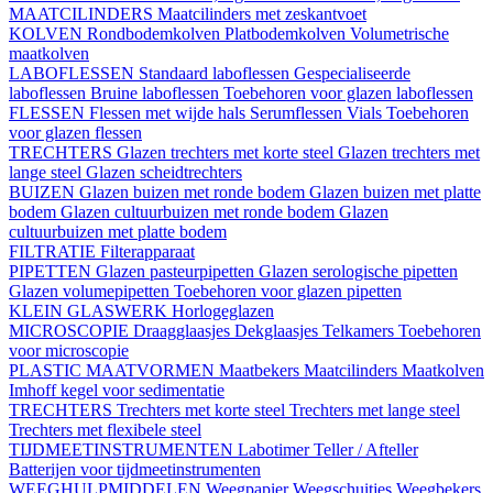
MAATCILINDERS
Maatcilinders met zeskantvoet
KOLVEN
Rondbodemkolven
Platbodemkolven
Volumetrische
maatkolven
LABOFLESSEN
Standaard laboflessen
Gespecialiseerde
laboflessen
Bruine laboflessen
Toebehoren voor glazen laboflessen
FLESSEN
Flessen met wijde hals
Serumflessen
Vials
Toebehoren
voor glazen flessen
TRECHTERS
Glazen trechters met korte steel
Glazen trechters met
lange steel
Glazen scheidtrechters
BUIZEN
Glazen buizen met ronde bodem
Glazen buizen met platte
bodem
Glazen cultuurbuizen met ronde bodem
Glazen
cultuurbuizen met platte bodem
FILTRATIE
Filterapparaat
PIPETTEN
Glazen pasteurpipetten
Glazen serologische pipetten
Glazen volumepipetten
Toebehoren voor glazen pipetten
KLEIN GLASWERK
Horlogeglazen
MICROSCOPIE
Draagglaasjes
Dekglaasjes
Telkamers
Toebehoren
voor microscopie
PLASTIC MAATVORMEN
Maatbekers
Maatcilinders
Maatkolven
Imhoff kegel voor sedimentatie
TRECHTERS
Trechters met korte steel
Trechters met lange steel
Trechters met flexibele steel
TIJDMEETINSTRUMENTEN
Labotimer
Teller / Afteller
Batterijen voor tijdmeetinstrumenten
WEEGHULPMIDDELEN
Weegpapier
Weegschuitjes
Weegbekers