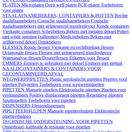
PLATEN
Microplaten
Deep well platen
PCR-platen
Toebehoren
voor platen
STAALAFNAMEBEKERS, CONTAINERS & POTTEN
Rechte
staalafnamebekers
Conische staalafnamebekers
Conische
staalafnamebekers met geïntegreerd transferdevice
Ronde containers
Vierkante containers
Schepbekers
Bekers met metalen deksel
Potten
met wijde opening (zalfpotten)
Medicijnbekers
Bekers met
zelfklevend deksel
Drinkbekers
FLESSEN
Ronde flessen
Vierkante en rechthoekige flessen
Octagonale flessen
Flessen met geïntegreerd transferdevice
Wateranalyse flessen
Doseerflessen
Etiketten voor flessen
EMMERS
Emmers te gebruiken met deksel
Emmers met giettuit
NAALDCONTAINERS & CONTAINERS VOOR
GECONTAMINEERD AFVAL
WEGWERPPIPETTEN
Plastic serologische pipetten
Peertjes voor
pipetten
Polypetten
Toebehoren voor wegwerppipetten
PIPETTEN
Manuele pipetten
Elektronische pipetten
Pipetten voor
verdunningen
Positive displacement pipetten
Repetitieve pipetten
Spuitpipetten
Toebehoren voor pipetten
DISPENSERS
Flessendispensers
PIPETTEERHULPEN
Manuele pipetteerhulpen
Elektronische
pipetteerhulpen
TECHNISCHE ONDERSTEUNING VOOR PIPETTEN
Onderhoud, kalibratie & reparatie voor pipetten