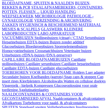
BLOEDAFNAME, SPUITEN & NAALDEN
BUIZEN,
REKKEN & PCR
STAALAFNAMEBEKERS, CONTAINERS,
POTTEN, FLESSEN ...
LIQUID HANDLING
WEEFSELKWEEK
MICROBIOLOGIE
PATHOLOGIE -
GYNAECOLOGIE
VERZENDING & ARCHIVERING
ZAKKEN
HYGIENISCH & BESCHERMEND MATERIAAL
MESJES & SCALPELS
GLASWERK
KLEINERE
LABOPRODUCTEN
LABO APPARATUUR
VACUÜMBUIZEN
Stollingsbuizen (citraat) / CTAD
Serumbuizen
Heparinebuizen
EDTA-buizen
Buizen zonder additief
Glucosebuizen
Bloedgroepbuizen
Sporenelementbuizen
Homocysteinebuizen
Crossmatchbuizen
Veterinaire buizen
Urinebuizen
cfDNA-buizen (DNA-preserver)
CAPILLAIRE BLOEDAFNAMEBUIZEN
Capillaire
stollingsbuizen
Capillaire serumbuizen
Capillaire heparinebuizen
Capillaire EDTA-buizen
Capillaire glucosebuizen
TOEBEHOREN VOOR BLOEDAFNAME
Holders
Luer adapter
Secundaire buizen
Knelbanden (garrots)
Snap caps & stoppen
Cap
insert rings
Kleefpleisters
Alcoholswabs
Watten en cellulose doekjes
Vingerprik - hielprik
Kompressen
Glucoseoplossing voor orale
toediening
Agglutinatieplaatjes
NAALDCONTAINERS & CONTAINERS VOOR
GECONTAMINEERD AFVAL
Naaldcontainers & afvalcontainers
Afvalkartons
Toebehoren voor naald- & afvalcontainers
SPUITEN
Standaard spuiten
Veiligheidsspuiten
Insulinespuiten