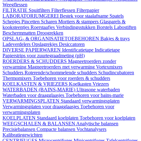
Weegflessen
FILTRATIE
Spuitfilters
Filterflessen
Filterpapier
LABORATORIUMGEREI
Bestek voor staalafname
Spatels
Schepjes
Pincetten
Scharen
Mortiers & stampers
Glasparels &
kooksteentjes
Roerstaafjes
Verbindingsstukken
Borstels
Labostiften
Beschermmatten
Droogrekken
OPSLAG- & ORGANISATIETOEBEHOREN
Bakjes & trays
Ladeverdelers
Opslagrekjes
Desiccatoren
DIVERSE PAPIERWAREN
Identificatietape
Indicatietape
Papierstrips voor zuurtegraadmeting (pH)
ROERDERS & SCHUDDERS
Magneetroerders zonder
verwarming
Magneetroerders met verwarming
Vortexmixers
Schudders
Roterende/schommelende schudders
Schudincubatoren
Thermomixers
Toebehoren voor roerders & schudders
KOELKASTEN & VRIEZERS
Koelkasten
Vriezers
WATERBADEN (BAINS-MARIE)
Ultrasone waterbaden
Waterbaden voor draagglaasjes
Toebehoren voor bains-marie
VERWARMINGSPLATEN
Standaard verwarmingsplaten
Verwarmingsplaten voor draagglaasjes
Toebehoren voor
verwarmingsplaten
KOELPLATEN
Standaard koelplaten
Toebehoren voor koelplaten
WEEGSCHALEN & BALANSEN
Analytische balansen
Precisiebalansen
Compacte balansen
Vochtanalysers
Kalibratiegewichten
CENTRIFUGES
Microcentrifuges
Minicentrifuges
Tafelcentrifuges