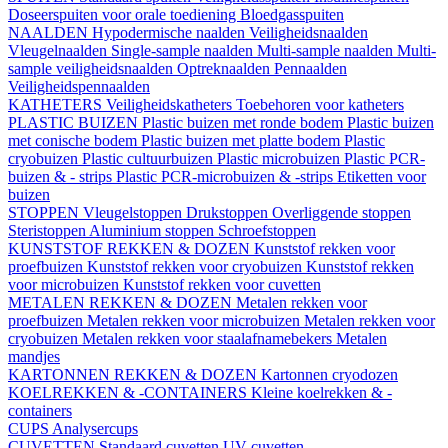
Doseerspuiten voor orale toediening
Bloedgasspuiten
NAALDEN
Hypodermische naalden
Veiligheidsnaalden
Vleugelnaalden
Single-sample naalden
Multi-sample naalden
Multi-
sample veiligheidsnaalden
Optreknaalden
Pennaalden
Veiligheidspennaalden
KATHETERS
Veiligheidskatheters
Toebehoren voor katheters
PLASTIC BUIZEN
Plastic buizen met ronde bodem
Plastic buizen
met conische bodem
Plastic buizen met platte bodem
Plastic
cryobuizen
Plastic cultuurbuizen
Plastic microbuizen
Plastic PCR-
buizen & - strips
Plastic PCR-microbuizen & -strips
Etiketten voor
buizen
STOPPEN
Vleugelstoppen
Drukstoppen
Overliggende stoppen
Steristoppen
Aluminium stoppen
Schroefstoppen
KUNSTSTOF REKKEN & DOZEN
Kunststof rekken voor
proefbuizen
Kunststof rekken voor cryobuizen
Kunststof rekken
voor microbuizen
Kunststof rekken voor cuvetten
METALEN REKKEN & DOZEN
Metalen rekken voor
proefbuizen
Metalen rekken voor microbuizen
Metalen rekken voor
cryobuizen
Metalen rekken voor staalafnamebekers
Metalen
mandjes
KARTONNEN REKKEN & DOZEN
Kartonnen cryodozen
KOELREKKEN & -CONTAINERS
Kleine koelrekken & -
containers
CUPS
Analysercups
CUVETTEN
Standaard cuvetten
UV-cuvetten