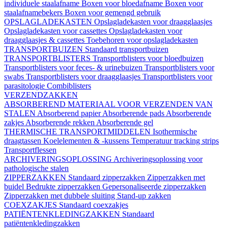
individuele staalafname
Boxen voor bloedafname
Boxen voor
staalafnamebekers
Boxen voor gemengd gebruik
OPSLAGLADEKASTEN
Opslagladekasten voor draagglaasjes
Opslagladekasten voor cassettes
Opslagladekasten voor
draagglaasjes & cassettes
Toebehoren voor opslagladekasten
TRANSPORTBUIZEN
Standaard transportbuizen
TRANSPORTBLISTERS
Transportblisters voor bloedbuizen
Transportblisters voor feces- & urinebuizen
Transportblisters voor
swabs
Transportblisters voor draagglaasjes
Transportblisters voor
parasitologie
Combiblisters
VERZENDZAKKEN
ABSORBEREND MATERIAAL VOOR VERZENDEN VAN
STALEN
Absorberend papier
Absorberende pads
Absorberende
zakjes
Absorberende rekken
Absorberende gel
THERMISCHE TRANSPORTMIDDELEN
Isothermische
draagtassen
Koelelementen & -kussens
Temperatuur tracking strips
Transportflessen
ARCHIVERINGSOPLOSSING
Archiveringsoplossing voor
pathologische stalen
ZIPPERZAKKEN
Standaard zipperzakken
Zipperzakken met
buidel
Bedrukte zipperzakken
Gepersonaliseerde zipperzakken
Zipperzakken met dubbele sluiting
Stand-up zakken
COEXZAKJES
Standaard coexzakjes
PATIËNTENKLEDINGZAKKEN
Standaard
patiëntenkledingzakken