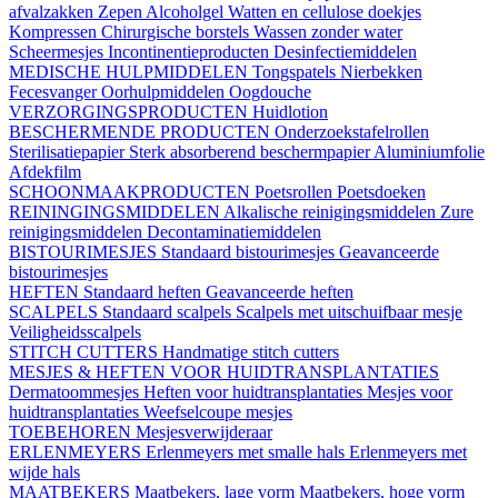
afvalzakken
Zepen
Alcoholgel
Watten en cellulose doekjes
Kompressen
Chirurgische borstels
Wassen zonder water
Scheermesjes
Incontinentieproducten
Desinfectiemiddelen
MEDISCHE HULPMIDDELEN
Tongspatels
Nierbekken
Fecesvanger
Oorhulpmiddelen
Oogdouche
VERZORGINGSPRODUCTEN
Huidlotion
BESCHERMENDE PRODUCTEN
Onderzoekstafelrollen
Sterilisatiepapier
Sterk absorberend beschermpapier
Aluminiumfolie
Afdekfilm
SCHOONMAAKPRODUCTEN
Poetsrollen
Poetsdoeken
REININGINGSMIDDELEN
Alkalische reinigingsmiddelen
Zure
reinigingsmiddelen
Decontaminatiemiddelen
BISTOURIMESJES
Standaard bistourimesjes
Geavanceerde
bistourimesjes
HEFTEN
Standaard heften
Geavanceerde heften
SCALPELS
Standaard scalpels
Scalpels met uitschuifbaar mesje
Veiligheidsscalpels
STITCH CUTTERS
Handmatige stitch cutters
MESJES & HEFTEN VOOR HUIDTRANSPLANTATIES
Dermatoommesjes
Heften voor huidtransplantaties
Mesjes voor
huidtransplantaties
Weefselcoupe mesjes
TOEBEHOREN
Mesjesverwijderaar
ERLENMEYERS
Erlenmeyers met smalle hals
Erlenmeyers met
wijde hals
MAATBEKERS
Maatbekers, lage vorm
Maatbekers, hoge vorm