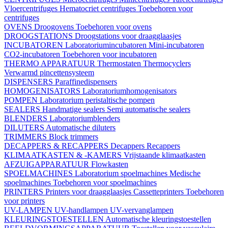
Vloercentrifuges
Hematocriet centrifuges
Toebehoren voor
centrifuges
OVENS
Droogovens
Toebehoren voor ovens
DROOGSTATIONS
Droogstations voor draagglaasjes
INCUBATOREN
Laboratoriumincubatoren
Mini-incubatoren
CO2-incubatoren
Toebehoren voor incubatoren
THERMO APPARATUUR
Thermostaten
Thermocyclers
Verwarmd pincettensysteem
DISPENSERS
Paraffinedispensers
HOMOGENISATORS
Laboratoriumhomogenisators
POMPEN
Laboratorium peristaltische pompen
SEALERS
Handmatige sealers
Semi automatische sealers
BLENDERS
Laboratoriumblenders
DILUTERS
Automatische diluters
TRIMMERS
Block trimmers
DECAPPERS & RECAPPERS
Decappers
Recappers
KLIMAATKASTEN & -KAMERS
Vrijstaande klimaatkasten
AFZUIGAPPARATUUR
Flowkasten
SPOELMACHINES
Laboratorium spoelmachines
Medische
spoelmachines
Toebehoren voor spoelmachines
PRINTERS
Printers voor draagglaasjes
Cassetteprinters
Toebehoren
voor printers
UV-LAMPEN
UV-handlampen
UV-vervanglampen
KLEURINGSTOESTELLEN
Automatische kleuringstoestellen