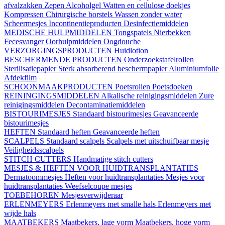
afvalzakken
Zepen
Alcoholgel
Watten en cellulose doekjes
Kompressen
Chirurgische borstels
Wassen zonder water
Scheermesjes
Incontinentieproducten
Desinfectiemiddelen
MEDISCHE HULPMIDDELEN
Tongspatels
Nierbekken
Fecesvanger
Oorhulpmiddelen
Oogdouche
VERZORGINGSPRODUCTEN
Huidlotion
BESCHERMENDE PRODUCTEN
Onderzoekstafelrollen
Sterilisatiepapier
Sterk absorberend beschermpapier
Aluminiumfolie
Afdekfilm
SCHOONMAAKPRODUCTEN
Poetsrollen
Poetsdoeken
REININGINGSMIDDELEN
Alkalische reinigingsmiddelen
Zure
reinigingsmiddelen
Decontaminatiemiddelen
BISTOURIMESJES
Standaard bistourimesjes
Geavanceerde
bistourimesjes
HEFTEN
Standaard heften
Geavanceerde heften
SCALPELS
Standaard scalpels
Scalpels met uitschuifbaar mesje
Veiligheidsscalpels
STITCH CUTTERS
Handmatige stitch cutters
MESJES & HEFTEN VOOR HUIDTRANSPLANTATIES
Dermatoommesjes
Heften voor huidtransplantaties
Mesjes voor
huidtransplantaties
Weefselcoupe mesjes
TOEBEHOREN
Mesjesverwijderaar
ERLENMEYERS
Erlenmeyers met smalle hals
Erlenmeyers met
wijde hals
MAATBEKERS
Maatbekers, lage vorm
Maatbekers, hoge vorm