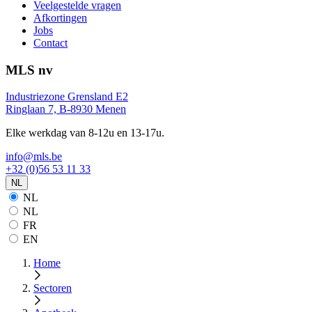
Veelgestelde vragen
Afkortingen
Jobs
Contact
MLS nv
Industriezone Grensland E2
Ringlaan 7, B-8930 Menen
Elke werkdag van 8-12u en 13-17u.
info@mls.be
+32 (0)56 53 11 33
NL
NL
NL
FR
EN
Home
Sectoren