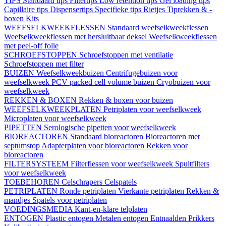
TIPS
Standaard tips
Filtertips
Low retention tips
Gel loading tips
Capillaire tips
Dispensertips
Specifieke tips
Rietjes
Tiprekken & -
boxen
Kits
WEEFSELKWEEKFLESSEN
Standaard weefselkweekflessen
Weefselkweekflessen met hersluitbaar deksel
Weefselkweekflessen
met peel-off folie
SCHROEFSTOPPEN
Schroefstoppen met ventilatie
Schroefstoppen met filter
BUIZEN
Weefselkweekbuizen
Centrifugebuizen voor
weefselkweek
PCV packed cell volume buizen
Cryobuizen voor
weefselkweek
REKKEN & BOXEN
Rekken & boxen voor buizen
WEEFSELKWEEKPLATEN
Petriplaten voor weefselkweek
Microplaten voor weefselkweek
PIPETTEN
Serologische pipetten voor weefselkweek
BIOREACTOREN
Standaard bioreactoren
Bioreactoren met
septumstop
Adapterplaten voor bioreactoren
Rekken voor
bioreactoren
FILTERSYSTEEM
Filterflessen voor weefselkweek
Spuitfilters
voor weefselkweek
TOEBEHOREN
Celschrapers
Celspatels
PETRIPLATEN
Ronde petriplaten
Vierkante petriplaten
Rekken &
mandjes
Spatels voor petriplaten
VOEDINGSMEDIA
Kant-en-klare telplaten
ENTOGEN
Plastic entogen
Metalen entogen
Entnaalden
Prikkers