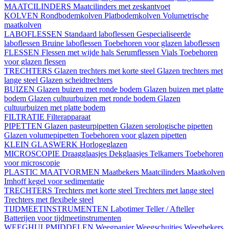
MAATCILINDERS
Maatcilinders met zeskantvoet
KOLVEN
Rondbodemkolven
Platbodemkolven
Volumetrische
maatkolven
LABOFLESSEN
Standaard laboflessen
Gespecialiseerde
laboflessen
Bruine laboflessen
Toebehoren voor glazen laboflessen
FLESSEN
Flessen met wijde hals
Serumflessen
Vials
Toebehoren
voor glazen flessen
TRECHTERS
Glazen trechters met korte steel
Glazen trechters met
lange steel
Glazen scheidtrechters
BUIZEN
Glazen buizen met ronde bodem
Glazen buizen met platte
bodem
Glazen cultuurbuizen met ronde bodem
Glazen
cultuurbuizen met platte bodem
FILTRATIE
Filterapparaat
PIPETTEN
Glazen pasteurpipetten
Glazen serologische pipetten
Glazen volumepipetten
Toebehoren voor glazen pipetten
KLEIN GLASWERK
Horlogeglazen
MICROSCOPIE
Draagglaasjes
Dekglaasjes
Telkamers
Toebehoren
voor microscopie
PLASTIC MAATVORMEN
Maatbekers
Maatcilinders
Maatkolven
Imhoff kegel voor sedimentatie
TRECHTERS
Trechters met korte steel
Trechters met lange steel
Trechters met flexibele steel
TIJDMEETINSTRUMENTEN
Labotimer
Teller / Afteller
Batterijen voor tijdmeetinstrumenten
WEEGHULPMIDDELEN
Weegpapier
Weegschuitjes
Weegbekers