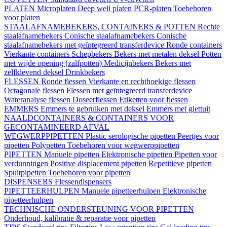
PLATEN
Microplaten
Deep well platen
PCR-platen
Toebehoren
voor platen
STAALAFNAMEBEKERS, CONTAINERS & POTTEN
Rechte
staalafnamebekers
Conische staalafnamebekers
Conische
staalafnamebekers met geïntegreerd transferdevice
Ronde containers
Vierkante containers
Schepbekers
Bekers met metalen deksel
Potten
met wijde opening (zalfpotten)
Medicijnbekers
Bekers met
zelfklevend deksel
Drinkbekers
FLESSEN
Ronde flessen
Vierkante en rechthoekige flessen
Octagonale flessen
Flessen met geïntegreerd transferdevice
Wateranalyse flessen
Doseerflessen
Etiketten voor flessen
EMMERS
Emmers te gebruiken met deksel
Emmers met giettuit
NAALDCONTAINERS & CONTAINERS VOOR
GECONTAMINEERD AFVAL
WEGWERPPIPETTEN
Plastic serologische pipetten
Peertjes voor
pipetten
Polypetten
Toebehoren voor wegwerppipetten
PIPETTEN
Manuele pipetten
Elektronische pipetten
Pipetten voor
verdunningen
Positive displacement pipetten
Repetitieve pipetten
Spuitpipetten
Toebehoren voor pipetten
DISPENSERS
Flessendispensers
PIPETTEERHULPEN
Manuele pipetteerhulpen
Elektronische
pipetteerhulpen
TECHNISCHE ONDERSTEUNING VOOR PIPETTEN
Onderhoud, kalibratie & reparatie voor pipetten