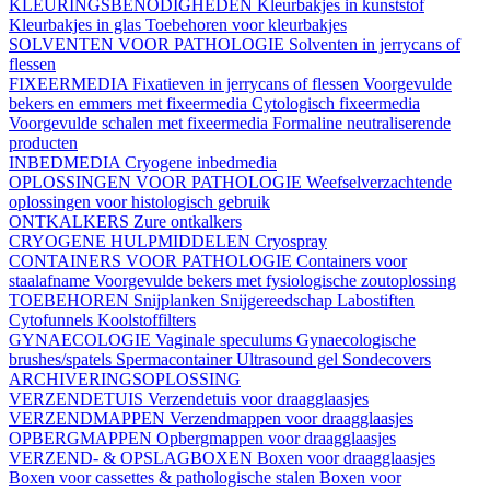
KLEURINGSBENODIGHEDEN
Kleurbakjes in kunststof
Kleurbakjes in glas
Toebehoren voor kleurbakjes
SOLVENTEN VOOR PATHOLOGIE
Solventen in jerrycans of
flessen
FIXEERMEDIA
Fixatieven in jerrycans of flessen
Voorgevulde
bekers en emmers met fixeermedia
Cytologisch fixeermedia
Voorgevulde schalen met fixeermedia
Formaline neutraliserende
producten
INBEDMEDIA
Cryogene inbedmedia
OPLOSSINGEN VOOR PATHOLOGIE
Weefselverzachtende
oplossingen voor histologisch gebruik
ONTKALKERS
Zure ontkalkers
CRYOGENE HULPMIDDELEN
Cryospray
CONTAINERS VOOR PATHOLOGIE
Containers voor
staalafname
Voorgevulde bekers met fysiologische zoutoplossing
TOEBEHOREN
Snijplanken
Snijgereedschap
Labostiften
Cytofunnels
Koolstoffilters
GYNAECOLOGIE
Vaginale speculums
Gynaecologische
brushes/spatels
Spermacontainer
Ultrasound gel
Sondecovers
ARCHIVERINGSOPLOSSING
VERZENDETUIS
Verzendetuis voor draagglaasjes
VERZENDMAPPEN
Verzendmappen voor draagglaasjes
OPBERGMAPPEN
Opbergmappen voor draagglaasjes
VERZEND- & OPSLAGBOXEN
Boxen voor draagglaasjes
Boxen voor cassettes & pathologische stalen
Boxen voor