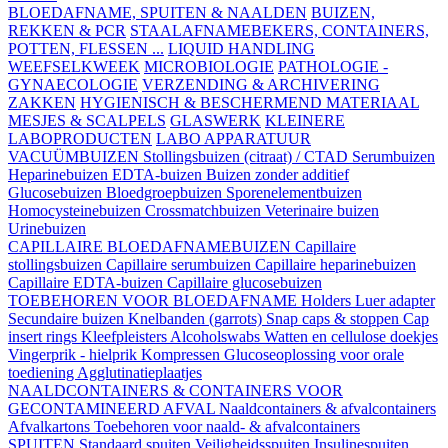
BLOEDAFNAME, SPUITEN & NAALDEN
BUIZEN,
REKKEN & PCR
STAALAFNAMEBEKERS, CONTAINERS,
POTTEN, FLESSEN ...
LIQUID HANDLING
WEEFSELKWEEK
MICROBIOLOGIE
PATHOLOGIE -
GYNAECOLOGIE
VERZENDING & ARCHIVERING
ZAKKEN
HYGIENISCH & BESCHERMEND MATERIAAL
MESJES & SCALPELS
GLASWERK
KLEINERE
LABOPRODUCTEN
LABO APPARATUUR
VACUÜMBUIZEN
Stollingsbuizen (citraat) / CTAD
Serumbuizen
Heparinebuizen
EDTA-buizen
Buizen zonder additief
Glucosebuizen
Bloedgroepbuizen
Sporenelementbuizen
Homocysteinebuizen
Crossmatchbuizen
Veterinaire buizen
Urinebuizen
CAPILLAIRE BLOEDAFNAMEBUIZEN
Capillaire
stollingsbuizen
Capillaire serumbuizen
Capillaire heparinebuizen
Capillaire EDTA-buizen
Capillaire glucosebuizen
TOEBEHOREN VOOR BLOEDAFNAME
Holders
Luer adapter
Secundaire buizen
Knelbanden (garrots)
Snap caps & stoppen
Cap
insert rings
Kleefpleisters
Alcoholswabs
Watten en cellulose doekjes
Vingerprik - hielprik
Kompressen
Glucoseoplossing voor orale
toediening
Agglutinatieplaatjes
NAALDCONTAINERS & CONTAINERS VOOR
GECONTAMINEERD AFVAL
Naaldcontainers & afvalcontainers
Afvalkartons
Toebehoren voor naald- & afvalcontainers
SPUITEN
Standaard spuiten
Veiligheidsspuiten
Insulinespuiten