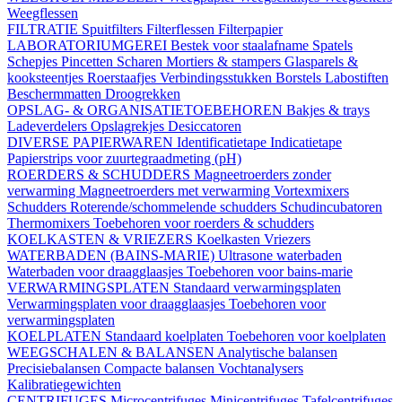
Weegflessen
FILTRATIE
Spuitfilters
Filterflessen
Filterpapier
LABORATORIUMGEREI
Bestek voor staalafname
Spatels
Schepjes
Pincetten
Scharen
Mortiers & stampers
Glasparels &
kooksteentjes
Roerstaafjes
Verbindingsstukken
Borstels
Labostiften
Beschermmatten
Droogrekken
OPSLAG- & ORGANISATIETOEBEHOREN
Bakjes & trays
Ladeverdelers
Opslagrekjes
Desiccatoren
DIVERSE PAPIERWAREN
Identificatietape
Indicatietape
Papierstrips voor zuurtegraadmeting (pH)
ROERDERS & SCHUDDERS
Magneetroerders zonder
verwarming
Magneetroerders met verwarming
Vortexmixers
Schudders
Roterende/schommelende schudders
Schudincubatoren
Thermomixers
Toebehoren voor roerders & schudders
KOELKASTEN & VRIEZERS
Koelkasten
Vriezers
WATERBADEN (BAINS-MARIE)
Ultrasone waterbaden
Waterbaden voor draagglaasjes
Toebehoren voor bains-marie
VERWARMINGSPLATEN
Standaard verwarmingsplaten
Verwarmingsplaten voor draagglaasjes
Toebehoren voor
verwarmingsplaten
KOELPLATEN
Standaard koelplaten
Toebehoren voor koelplaten
WEEGSCHALEN & BALANSEN
Analytische balansen
Precisiebalansen
Compacte balansen
Vochtanalysers
Kalibratiegewichten
CENTRIFUGES
Microcentrifuges
Minicentrifuges
Tafelcentrifuges