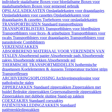
individuele staalafname
Boxen voor bloedafname
Boxen voor
staalafnamebekers
Boxen voor gemengd gebruik
OPSLAGLADEKASTEN
Opslagladekasten voor draagglaasjes
Opslagladekasten voor cassettes
Opslagladekasten voor
draagglaasjes & cassettes
Toebehoren voor opslagladekasten
TRANSPORTBUIZEN
Standaard transportbuizen
TRANSPORTBLISTERS
Transportblisters voor bloedbuizen
Transportblisters voor feces- & urinebuizen
Transportblisters voor
swabs
Transportblisters voor draagglaasjes
Transportblisters voor
parasitologie
Combiblisters
VERZENDZAKKEN
ABSORBEREND MATERIAAL VOOR VERZENDEN VAN
STALEN
Absorberend papier
Absorberende pads
Absorberende
zakjes
Absorberende rekken
Absorberende gel
THERMISCHE TRANSPORTMIDDELEN
Isothermische
draagtassen
Koelelementen & -kussens
Temperatuur tracking strips
Transportflessen
ARCHIVERINGSOPLOSSING
Archiveringsoplossing voor
pathologische stalen
ZIPPERZAKKEN
Standaard zipperzakken
Zipperzakken met
buidel
Bedrukte zipperzakken
Gepersonaliseerde zipperzakken
Zipperzakken met dubbele sluiting
Stand-up zakken
COEXZAKJES
Standaard coexzakjes
PATIËNTENKLEDINGZAKKEN
Standaard
patiëntenkledingzakken