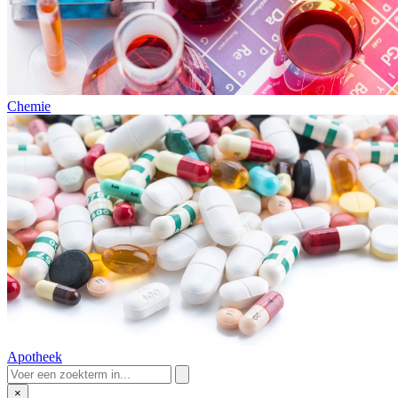
Chemie
Apotheek
×