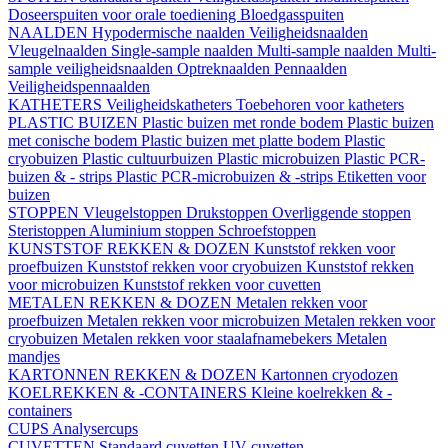
Doseerspuiten voor orale toediening
Bloedgasspuiten
NAALDEN
Hypodermische naalden
Veiligheidsnaalden
Vleugelnaalden
Single-sample naalden
Multi-sample naalden
Multi-
sample veiligheidsnaalden
Optreknaalden
Pennaalden
Veiligheidspennaalden
KATHETERS
Veiligheidskatheters
Toebehoren voor katheters
PLASTIC BUIZEN
Plastic buizen met ronde bodem
Plastic buizen
met conische bodem
Plastic buizen met platte bodem
Plastic
cryobuizen
Plastic cultuurbuizen
Plastic microbuizen
Plastic PCR-
buizen & - strips
Plastic PCR-microbuizen & -strips
Etiketten voor
buizen
STOPPEN
Vleugelstoppen
Drukstoppen
Overliggende stoppen
Steristoppen
Aluminium stoppen
Schroefstoppen
KUNSTSTOF REKKEN & DOZEN
Kunststof rekken voor
proefbuizen
Kunststof rekken voor cryobuizen
Kunststof rekken
voor microbuizen
Kunststof rekken voor cuvetten
METALEN REKKEN & DOZEN
Metalen rekken voor
proefbuizen
Metalen rekken voor microbuizen
Metalen rekken voor
cryobuizen
Metalen rekken voor staalafnamebekers
Metalen
mandjes
KARTONNEN REKKEN & DOZEN
Kartonnen cryodozen
KOELREKKEN & -CONTAINERS
Kleine koelrekken & -
containers
CUPS
Analysercups
CUVETTEN
Standaard cuvetten
UV-cuvetten