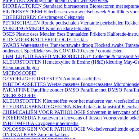
PIPETTEN
Serologische pipetten voor weefselkweek
BIOREACTOREN
Standaard bioreactoren
Bioreactoren met septu
FILTERSYSTEEM
Filterflessen voor weefselkweek
Spuitfilters vo
TOEBEHOREN
Celschrapers
Celspatels
PETRISCHALEN
Ronde petrischalen
Vierkante petrischalen
Rekke
VOEDINGSMEDIA
Kant-en-klare telplaten
ÖSES
Plastic öses
Metalen öses
Entnaalden
Prikkers
Kalibratie-instr
KITS VOOR BACTERIOLOGIE
Testkits
SWABS
Wattenstaafjes
Transportswabs droog
Flocked swabs
Transp
onderzoek
Specifieke swabs
COVID-19 testen / coronatesten
LBM, LIQUID BASED MICROBIOLOGY
Collectie & transport
Se
KLEURSTOFFEN
Hematoxyline & Eosine (H&E) kleuring
May-Gr
Kleuraanvullingen
MICROSCOPIE
GEVOELIGHEIDSTESTEN
Antibioticaschijfjes
INBEDCASSETTES
Weefselcassettes
Biopsiecassettes
Microbiopsie
PARAFFINE
Paraffine zonder DMSO
Paraffine met DMSO
Paraffi
MICROSCOPIE
KLEURSTOFFEN
Kleurstoffen voor het markeren van weefselcell
KLEURINGSBENODIGHEDEN
Kleurbakjes in kunststof
Kleurbak
CHEMICALIËN VOOR PATHOLOGIE
Solventen in jerrycans of f
FIXEERMEDIA
Fixatieven in jerrycans of flessen
Voorgevulde beke
INBEDMEDIA
Cryogene inbedmedia
OPLOSSINGEN VOOR PATHOLOGIE
Weefselverzachtende oplos
ONTKALKERS
Zure ontkalkers