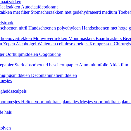
naatzakken
claafzakken
Autoclaafdeodorant
akken met filter
Stomacherzakken met gedehydrateerd medium
Toebeh
fstrook
schoenen nitril
Handschoenen polyethyleen
Handschoenen met hoge g
choenovertrekken
Mouwovertrekken
Mondmaskers
Baardmaskers
Bezo
en
Zepen
Alcoholgel
Watten en cellulose doekjes
Kompressen
Chirurgis
ger
Oorhulpmiddelen
Oogdouche
tiepapier
Sterk absorberend beschermpapier
Aluminiumfolie
Afdekfilm
inigingsmiddelen
Decontaminatiemiddelen
mesjes
igheidsscalpels
oommesjes
Heften voor huidtransplantaties
Mesjes voor huidtransplant
e hals
kolven