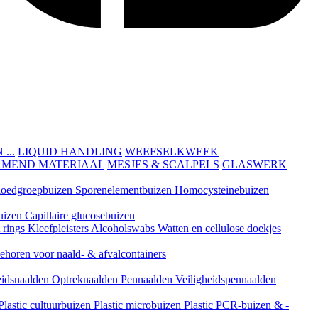
...
LIQUID HANDLING
WEEFSELKWEEK
RMEND MATERIAAL
MESJES & SCALPELS
GLASWERK
loedgroepbuizen
Sporenelementbuizen
Homocysteinebuizen
uizen
Capillaire glucosebuizen
t rings
Kleefpleisters
Alcoholswabs
Watten en cellulose doekjes
ehoren voor naald- & afvalcontainers
eidsnaalden
Optreknaalden
Pennaalden
Veiligheidspennaalden
Plastic cultuurbuizen
Plastic microbuizen
Plastic PCR-buizen & -