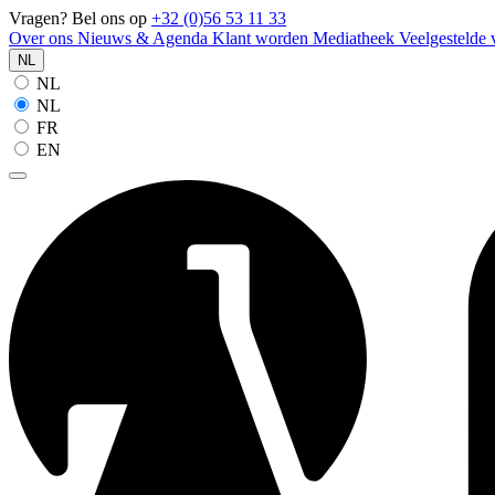
Vragen? Bel ons op
+32 (0)56 53 11 33
Over ons
Nieuws & Agenda
Klant worden
Mediatheek
Veelgestelde
NL
NL
NL
FR
EN