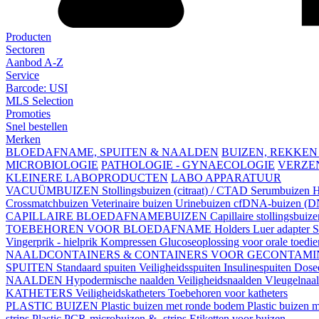
Producten
Sectoren
Aanbod A-Z
Service
Barcode: USI
MLS Selection
Promoties
Snel bestellen
Merken
BLOEDAFNAME, SPUITEN & NAALDEN
BUIZEN, REKKEN
MICROBIOLOGIE
PATHOLOGIE - GYNAECOLOGIE
VERZE
KLEINERE LABOPRODUCTEN
LABO APPARATUUR
VACUÜMBUIZEN
Stollingsbuizen (citraat) / CTAD
Serumbuizen
H
Crossmatchbuizen
Veterinaire buizen
Urinebuizen
cfDNA-buizen (DN
CAPILLAIRE BLOEDAFNAMEBUIZEN
Capillaire stollingsbuiz
TOEBEHOREN VOOR BLOEDAFNAME
Holders
Luer adapter
S
Vingerprik - hielprik
Kompressen
Glucoseoplossing voor orale toedi
NAALDCONTAINERS & CONTAINERS VOOR GECONTAMI
SPUITEN
Standaard spuiten
Veiligheidsspuiten
Insulinespuiten
Dosee
NAALDEN
Hypodermische naalden
Veiligheidsnaalden
Vleugelnaa
KATHETERS
Veiligheidskatheters
Toebehoren voor katheters
PLASTIC BUIZEN
Plastic buizen met ronde bodem
Plastic buizen
strips
Plastic PCR-microbuizen & -strips
Etiketten voor buizen