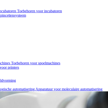
ncubatoren
Toebehoren voor incubatoren
pincettensysteem
achines
Toebehoren voor spoelmachines
oor printers
eeldvorming
logische automatisering
Apparatuur voor moleculaire automatisering