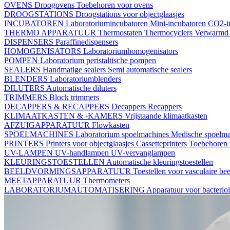
OVENS
Droogovens
Toebehoren voor ovens
DROOGSTATIONS
Droogstations voor objectglaasjes
INCUBATOREN
Laboratoriumincubatoren
Mini-incubatoren
CO2-i
THERMO APPARATUUR
Thermostaten
Thermocyclers
Verwarmd 
DISPENSERS
Paraffinedispensers
HOMOGENISATORS
Laboratoriumhomogenisators
POMPEN
Laboratorium peristaltische pompen
SEALERS
Handmatige sealers
Semi automatische sealers
BLENDERS
Laboratoriumblenders
DILUTERS
Automatische diluters
TRIMMERS
Block trimmers
DECAPPERS & RECAPPERS
Decappers
Recappers
KLIMAATKASTEN & -KAMERS
Vrijstaande klimaatkasten
AFZUIGAPPARATUUR
Flowkasten
SPOELMACHINES
Laboratorium spoelmachines
Medische spoelm
PRINTERS
Printers voor objectglaasjes
Cassetteprinters
Toebehoren v
UV-LAMPEN
UV-handlampen
UV-vervanglampen
KLEURINGSTOESTELLEN
Automatische kleuringstoestellen
BEELDVORMINGSAPPARATUUR
Toestellen voor vasculaire b
MEETAPPARATUUR
Thermometers
LABORATORIUMAUTOMATISERING
Apparatuur voor bacterio