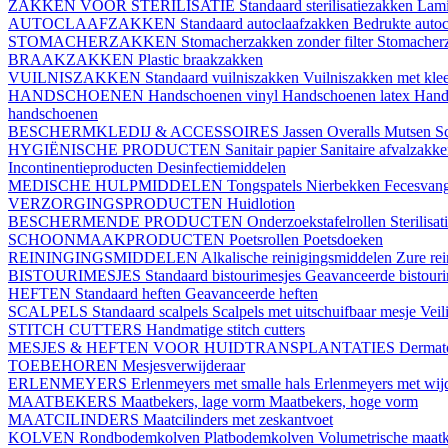
ZAKKEN VOOR STERILISATIE
Standaard sterilisatiezakken
Lami
AUTOCLAAFZAKKEN
Standaard autoclaafzakken
Bedrukte auto
STOMACHERZAKKEN
Stomacherzakken zonder filter
Stomacherz
BRAAKZAKKEN
Plastic braakzakken
VUILNISZAKKEN
Standaard vuilniszakken
Vuilniszakken met klee
HANDSCHOENEN
Handschoenen vinyl
Handschoenen latex
Hand
handschoenen
BESCHERMKLEDIJ & ACCESSOIRES
Jassen
Overalls
Mutsen
S
HYGIËNISCHE PRODUCTEN
Sanitair papier
Sanitaire afvalzakk
Incontinentieproducten
Desinfectiemiddelen
MEDISCHE HULPMIDDELEN
Tongspatels
Nierbekken
Fecesvan
VERZORGINGSPRODUCTEN
Huidlotion
BESCHERMENDE PRODUCTEN
Onderzoekstafelrollen
Sterilisa
SCHOONMAAKPRODUCTEN
Poetsrollen
Poetsdoeken
REININGINGSMIDDELEN
Alkalische reinigingsmiddelen
Zure re
BISTOURIMESJES
Standaard bistourimesjes
Geavanceerde bistouri
HEFTEN
Standaard heften
Geavanceerde heften
SCALPELS
Standaard scalpels
Scalpels met uitschuifbaar mesje
Veil
STITCH CUTTERS
Handmatige stitch cutters
MESJES & HEFTEN VOOR HUIDTRANSPLANTATIES
Dermat
TOEBEHOREN
Mesjesverwijderaar
ERLENMEYERS
Erlenmeyers met smalle hals
Erlenmeyers met wijd
MAATBEKERS
Maatbekers, lage vorm
Maatbekers, hoge vorm
MAATCILINDERS
Maatcilinders met zeskantvoet
KOLVEN
Rondbodemkolven
Platbodemkolven
Volumetrische maat