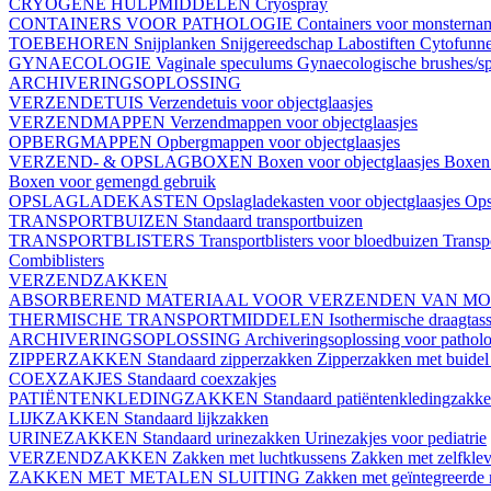
CRYOGENE HULPMIDDELEN
Cryospray
CONTAINERS VOOR PATHOLOGIE
Containers voor monstern
TOEBEHOREN
Snijplanken
Snijgereedschap
Labostiften
Cytofunn
GYNAECOLOGIE
Vaginale speculums
Gynaecologische brushes/sp
ARCHIVERINGSOPLOSSING
VERZENDETUIS
Verzendetuis voor objectglaasjes
VERZENDMAPPEN
Verzendmappen voor objectglaasjes
OPBERGMAPPEN
Opbergmappen voor objectglaasjes
VERZEND- & OPSLAGBOXEN
Boxen voor objectglaasjes
Boxen 
Boxen voor gemengd gebruik
OPSLAGLADEKASTEN
Opslagladekasten voor objectglaasjes
Ops
TRANSPORTBUIZEN
Standaard transportbuizen
TRANSPORTBLISTERS
Transportblisters voor bloedbuizen
Transp
Combiblisters
VERZENDZAKKEN
ABSORBEREND MATERIAAL VOOR VERZENDEN VAN M
THERMISCHE TRANSPORTMIDDELEN
Isothermische draagtas
ARCHIVERINGSOPLOSSING
Archiveringsoplossing voor pathol
ZIPPERZAKKEN
Standaard zipperzakken
Zipperzakken met buide
COEXZAKJES
Standaard coexzakjes
PATIËNTENKLEDINGZAKKEN
Standaard patiëntenkledingzakk
LIJKZAKKEN
Standaard lijkzakken
URINEZAKKEN
Standaard urinezakken
Urinezakjes voor pediatrie
VERZENDZAKKEN
Zakken met luchtkussens
Zakken met zelfklev
ZAKKEN MET METALEN SLUITING
Zakken met geïntegreerde