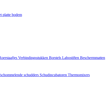
t platte bodem
Roerstaafjes
Verbindingsstukken
Borstels
Labostiften
Beschermmatten
/schommelende schudders
Schudincubatoren
Thermomixers