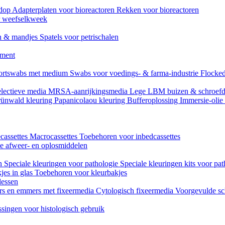
mdop
Adapterplaten voor bioreactoren
Rekken voor bioreactoren
or weefselkweek
n & mandjes
Spatels voor petrischalen
ument
ortswabs met medium
Swabs voor voedings- & farma-industrie
Flocked
lectieve media
MRSA-aanrijkingsmedia
Lege LBM buizen & schroef
ünwald kleuring
Papanicolaou kleuring
Bufferoplossing
Immersie-olie
cassettes
Macrocassettes
Toebehoren voor inbedcassettes
ne afweer- en oplosmiddelen
en
Speciale kleuringen voor pathologie
Speciale kleuringen kits voor pat
jes in glas
Toebehoren voor kleurbakjes
lessen
rs en emmers met fixeermedia
Cytologisch fixeermedia
Voorgevulde sc
singen voor histologisch gebruik