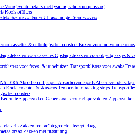
ame
Voorgevulde bekers met fysiologische zoutoplossing
els
Koolstoffilters
atels
Spermacontainer
Ultrasound gel
Sondecovers
voor cassettes & pathologische monsters
Boxen voor individuele mon
lagladekasten voor cassettes
Opslagladekasten voor objectglaasjes & c
ortblisters voor feces- & urinebuizen
Transportblisters voor swabs
Trans
ONSTERS
Absorberend papier
Absorberende pads
Absorberende zakje
sen
Koelelementen & -kussens
Temperatuur tracking strips
Transportfle
ogische monsters
l
Bedrukte zipperzakken
Gepersonaliseerde zipperzakken
Zipperzakken 
en
ende strip
Zakken met geïntegreerde absorptielaag
 metaaldraad
Zakken met ritssluiting