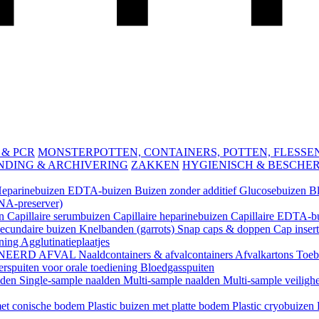
 & PCR
MONSTERPOTTEN, CONTAINERS, POTTEN, FLESSEN 
NDING & ARCHIVERING
ZAKKEN
HYGIENISCH & BESCHE
eparinebuizen
EDTA-buizen
Buizen zonder additief
Glucosebuizen
B
A-preserver)
en
Capillaire serumbuizen
Capillaire heparinebuizen
Capillaire EDTA-b
ecundaire buizen
Knelbanden (garrots)
Snap caps & doppen
Cap inser
ening
Agglutinatieplaatjes
NEERD AFVAL
Naaldcontainers & afvalcontainers
Afvalkartons
Toeb
rspuiten voor orale toediening
Bloedgasspuiten
lden
Single-sample naalden
Multi-sample naalden
Multi-sample veiligh
 met conische bodem
Plastic buizen met platte bodem
Plastic cryobuizen