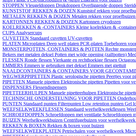
STOPPEN
Vleugeldoppen
Drukdoppen
Overliggende doppen
Steri
KUNSTSTOF REKKEN & DOZEN
Kunststof rekken voor proefb
METALEN REKKEN & DOZEN
Metalen rekken voor proefbuize
KARTONNEN REKKEN & DOZEN
Kartonnen cryodozen
KOELREKKEN & -CONTAINERS
Kleine koelrekken & -containe
CUPS
Analysercups
CUVETTEN
Standaard cuvetten
UV-cuvetten
PLATEN
Microplaten
Deep well platen
PCR-platen
Toebehoren voor
MONSTERPOTTEN, CONTAINERS & POTTEN
Rechte monster
Bekers met metalen deksel
Potten met wijde opening (zalfpotten)
Med
FLESSEN
Ronde flessen
Vierkante en rechthoekige flessen
Octagona
EMMERS
Emmers te gebruiken met deksel
Emmers met giettuit
NAALDCONTAINERS & CONTAINERS VOOR GECONTAMI
WEGWERPPIPETTEN
Plastic serologische pipetten
Peertjes voor p
PIPETTEN
Manuele pipetten
Elektronische pipetten
Pipetten voor v
DISPENSERS
Flessendispensers
PIPETTEERHULPEN
Manuele pipetteerhulpen
Elektronische pipet
TECHNISCHE ONDERSTEUNING VOOR PIPETTEN
Onderhoud
PUNTEN
Standaard punten
Filterpunten
Low retention punten
Gel l
WEEFSELKWEEKFLESSEN
Standaard weefselkweekflessen
Weef
SCHROEFDOPPEN
Schroefdoppen met ventilatie
Schroefdoppen me
BUIZEN
Weefselkweekbuizen
Centrifugebuizen voor weefselkwee
REKKEN & BOXEN
Rekken & boxen voor buizen
WEEFSELKWEEKPLATEN
Petrischalen voor weefselkweek
Micro