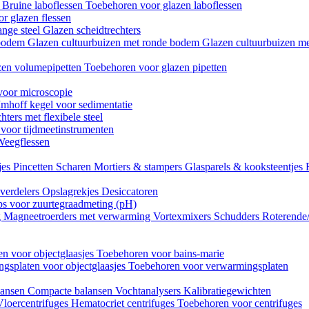
n
Bruine laboflessen
Toebehoren voor glazen laboflessen
r glazen flessen
ange steel
Glazen scheidtrechters
 bodem
Glazen cultuurbuizen met ronde bodem
Glazen cultuurbuizen me
zen volumepipetten
Toebehoren voor glazen pipetten
voor microscopie
Imhoff kegel voor sedimentatie
hters met flexibele steel
 voor tijdmeetinstrumenten
Weegflessen
jes
Pincetten
Scharen
Mortiers & stampers
Glasparels & kooksteentjes
verdelers
Opslagrekjes
Desiccatoren
ips voor zuurtegraadmeting (pH)
g
Magneetroerders met verwarming
Vortexmixers
Schudders
Roterende
n voor objectglaasjes
Toebehoren voor bains-marie
gsplaten voor objectglaasjes
Toebehoren voor verwarmingsplaten
lansen
Compacte balansen
Vochtanalysers
Kalibratiegewichten
Vloercentrifuges
Hematocriet centrifuges
Toebehoren voor centrifuges