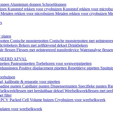
doppen
Aluminium doppen
Schroefdoppen
uizen
Kunststof rekken voor cryobuizen
Kunststof rekken voor microb
n
Metalen rekken voor microbuizen
Metalen rekken voor cryobuizen
Me
rs
 platen
potten
Conische monsterpotten
Conische monsterpotten met geïntegreer
icijnbekers
Bekers met zelfklevend deksel
Drinkbekers
le flessen
Flessen met geïntegreerd transferdevice
Wateranalyse flesse
NEERD AFVAL
ipetten
Pasteurpipetten
Toebehoren voor wegwerppipetten
erdunningen
Positive displacement pipetten
Repetitieve pipetten
Spuitpi
teerhulpen
, kalibratie & reparatie voor pipetten
oading punten
Capillaire punten
Dispenserpunten
Specifieke punten
Rie
selkweekflessen met hersluitbaar deksel
Weefselkweekflessen met peel-
t filter
k
PCV Packed Cell Volume buizen
Cryobuizen voor weefselkweek
platen voor weefselkweek