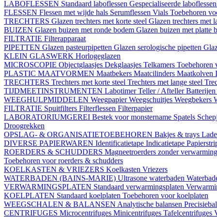
LABOFLESSEN
Standaard laboflessen
Gespecialiseerde laboflesse
FLESSEN
Flessen met wijde hals
Serumflessen
Vials
Toebehoren voo
TRECHTERS
Glazen trechters met korte steel
Glazen trechters met l
BUIZEN
Glazen buizen met ronde bodem
Glazen buizen met platte
FILTRATIE
Filterapparaat
PIPETTEN
Glazen pasteurpipetten
Glazen serologische pipetten
Gla
KLEIN GLASWERK
Horlogeglazen
MICROSCOPIE
Objectglaasjes
Dekglaasjes
Telkamers
Toebehoren 
PLASTIC MAATVORMEN
Maatbekers
Maatcilinders
Maatkolven
TRECHTERS
Trechters met korte steel
Trechters met lange steel
Trec
TIJDMEETINSTRUMENTEN
Labotimer
Teller / Afteller
Batterijen
WEEGHULPMIDDELEN
Weegpapier
Weegschuitjes
Weegbekers
FILTRATIE
Spuitfilters
Filterflessen
Filterpapier
LABORATORIUMGEREI
Bestek voor monstername
Spatels
Schep
Droogrekken
OPSLAG- & ORGANISATIETOEBEHOREN
Bakjes & trays
Lade
DIVERSE PAPIERWAREN
Identificatietape
Indicatietape
Papierstr
ROERDERS & SCHUDDERS
Magneetroerders zonder verwarmin
Toebehoren voor roerders & schudders
KOELKASTEN & VRIEZERS
Koelkasten
Vriezers
WATERBADEN (BAINS-MARIE)
Ultrasone waterbaden
Waterbade
VERWARMINGSPLATEN
Standaard verwarmingsplaten
Verwarmin
KOELPLATEN
Standaard koelplaten
Toebehoren voor koelplaten
WEEGSCHALEN & BALANSEN
Analytische balansen
Precisieba
CENTRIFUGES
Microcentrifuges
Minicentrifuges
Tafelcentrifuges