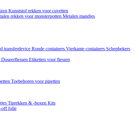
uizen
Kunststof rekken voor cuvetten
talen rekken voor monsterpotten
Metalen mandjes
d transferdevice
Ronde containers
Vierkante containers
Schepbekers
n
Doseerflessen
Etiketten voor flessen
petten
Toebehoren voor pipetten
tjes
Tiprekken & -boxen
Kits
off folie