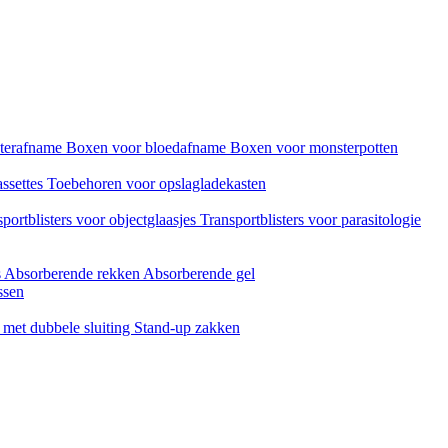
sterafname
Boxen voor bloedafname
Boxen voor monsterpotten
assettes
Toebehoren voor opslagladekasten
portblisters voor objectglaasjes
Transportblisters voor parasitologie
s
Absorberende rekken
Absorberende gel
ssen
met dubbele sluiting
Stand-up zakken