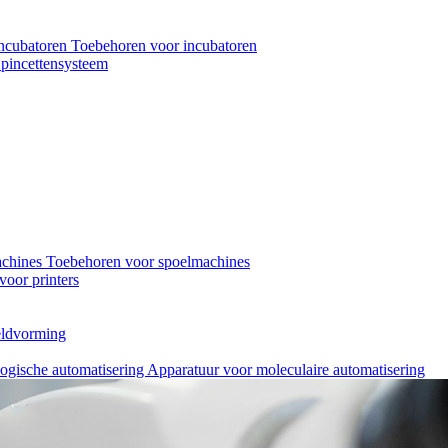
ncubatoren
Toebehoren voor incubatoren
pincettensysteem
achines
Toebehoren voor spoelmachines
oor printers
eeldvorming
logische automatisering
Apparatuur voor moleculaire automatisering