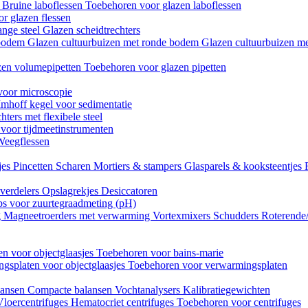
n
Bruine laboflessen
Toebehoren voor glazen laboflessen
r glazen flessen
ange steel
Glazen scheidtrechters
 bodem
Glazen cultuurbuizen met ronde bodem
Glazen cultuurbuizen me
zen volumepipetten
Toebehoren voor glazen pipetten
voor microscopie
Imhoff kegel voor sedimentatie
hters met flexibele steel
 voor tijdmeetinstrumenten
Weegflessen
jes
Pincetten
Scharen
Mortiers & stampers
Glasparels & kooksteentjes
verdelers
Opslagrekjes
Desiccatoren
ips voor zuurtegraadmeting (pH)
g
Magneetroerders met verwarming
Vortexmixers
Schudders
Roterende
n voor objectglaasjes
Toebehoren voor bains-marie
gsplaten voor objectglaasjes
Toebehoren voor verwarmingsplaten
lansen
Compacte balansen
Vochtanalysers
Kalibratiegewichten
Vloercentrifuges
Hematocriet centrifuges
Toebehoren voor centrifuges