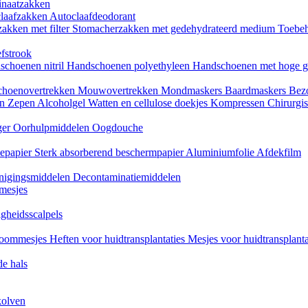
naatzakken
claafzakken
Autoclaafdeodorant
akken met filter
Stomacherzakken met gedehydrateerd medium
Toebeh
fstrook
schoenen nitril
Handschoenen polyethyleen
Handschoenen met hoge g
choenovertrekken
Mouwovertrekken
Mondmaskers
Baardmaskers
Bezo
en
Zepen
Alcoholgel
Watten en cellulose doekjes
Kompressen
Chirurgis
ger
Oorhulpmiddelen
Oogdouche
tiepapier
Sterk absorberend beschermpapier
Aluminiumfolie
Afdekfilm
inigingsmiddelen
Decontaminatiemiddelen
mesjes
igheidsscalpels
oommesjes
Heften voor huidtransplantaties
Mesjes voor huidtransplant
e hals
kolven