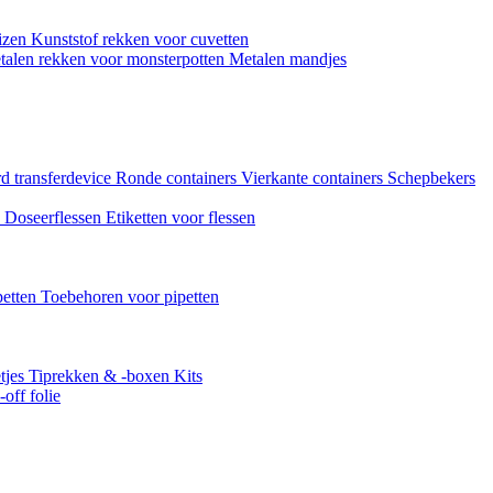
uizen
Kunststof rekken voor cuvetten
talen rekken voor monsterpotten
Metalen mandjes
d transferdevice
Ronde containers
Vierkante containers
Schepbekers
n
Doseerflessen
Etiketten voor flessen
petten
Toebehoren voor pipetten
tjes
Tiprekken & -boxen
Kits
off folie