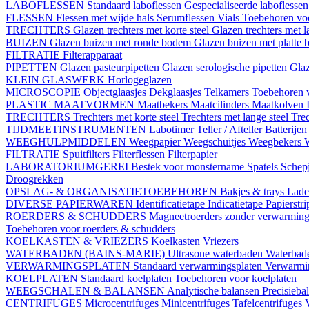
LABOFLESSEN
Standaard laboflessen
Gespecialiseerde laboflesse
FLESSEN
Flessen met wijde hals
Serumflessen
Vials
Toebehoren voo
TRECHTERS
Glazen trechters met korte steel
Glazen trechters met l
BUIZEN
Glazen buizen met ronde bodem
Glazen buizen met platte
FILTRATIE
Filterapparaat
PIPETTEN
Glazen pasteurpipetten
Glazen serologische pipetten
Gla
KLEIN GLASWERK
Horlogeglazen
MICROSCOPIE
Objectglaasjes
Dekglaasjes
Telkamers
Toebehoren 
PLASTIC MAATVORMEN
Maatbekers
Maatcilinders
Maatkolven
TRECHTERS
Trechters met korte steel
Trechters met lange steel
Trec
TIJDMEETINSTRUMENTEN
Labotimer
Teller / Afteller
Batterijen
WEEGHULPMIDDELEN
Weegpapier
Weegschuitjes
Weegbekers
FILTRATIE
Spuitfilters
Filterflessen
Filterpapier
LABORATORIUMGEREI
Bestek voor monstername
Spatels
Schep
Droogrekken
OPSLAG- & ORGANISATIETOEBEHOREN
Bakjes & trays
Lade
DIVERSE PAPIERWAREN
Identificatietape
Indicatietape
Papierstr
ROERDERS & SCHUDDERS
Magneetroerders zonder verwarmin
Toebehoren voor roerders & schudders
KOELKASTEN & VRIEZERS
Koelkasten
Vriezers
WATERBADEN (BAINS-MARIE)
Ultrasone waterbaden
Waterbade
VERWARMINGSPLATEN
Standaard verwarmingsplaten
Verwarmin
KOELPLATEN
Standaard koelplaten
Toebehoren voor koelplaten
WEEGSCHALEN & BALANSEN
Analytische balansen
Precisieba
CENTRIFUGES
Microcentrifuges
Minicentrifuges
Tafelcentrifuges