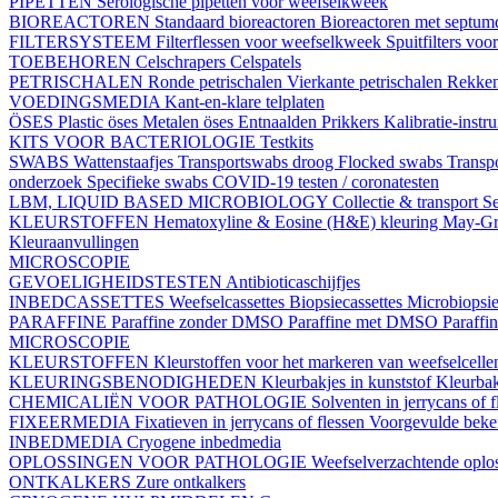
PIPETTEN
Serologische pipetten voor weefselkweek
BIOREACTOREN
Standaard bioreactoren
Bioreactoren met septu
FILTERSYSTEEM
Filterflessen voor weefselkweek
Spuitfilters vo
TOEBEHOREN
Celschrapers
Celspatels
PETRISCHALEN
Ronde petrischalen
Vierkante petrischalen
Rekke
VOEDINGSMEDIA
Kant-en-klare telplaten
ÖSES
Plastic öses
Metalen öses
Entnaalden
Prikkers
Kalibratie-instr
KITS VOOR BACTERIOLOGIE
Testkits
SWABS
Wattenstaafjes
Transportswabs droog
Flocked swabs
Transp
onderzoek
Specifieke swabs
COVID-19 testen / coronatesten
LBM, LIQUID BASED MICROBIOLOGY
Collectie & transport
Se
KLEURSTOFFEN
Hematoxyline & Eosine (H&E) kleuring
May-Gr
Kleuraanvullingen
MICROSCOPIE
GEVOELIGHEIDSTESTEN
Antibioticaschijfjes
INBEDCASSETTES
Weefselcassettes
Biopsiecassettes
Microbiopsie
PARAFFINE
Paraffine zonder DMSO
Paraffine met DMSO
Paraffi
MICROSCOPIE
KLEURSTOFFEN
Kleurstoffen voor het markeren van weefselcell
KLEURINGSBENODIGHEDEN
Kleurbakjes in kunststof
Kleurbak
CHEMICALIËN VOOR PATHOLOGIE
Solventen in jerrycans of f
FIXEERMEDIA
Fixatieven in jerrycans of flessen
Voorgevulde beke
INBEDMEDIA
Cryogene inbedmedia
OPLOSSINGEN VOOR PATHOLOGIE
Weefselverzachtende oplos
ONTKALKERS
Zure ontkalkers