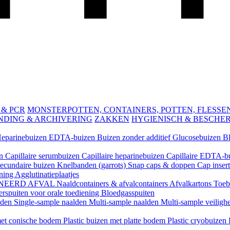
 & PCR
MONSTERPOTTEN, CONTAINERS, POTTEN, FLESSEN 
NDING & ARCHIVERING
ZAKKEN
HYGIENISCH & BESCHE
eparinebuizen
EDTA-buizen
Buizen zonder additief
Glucosebuizen
B
en
Capillaire serumbuizen
Capillaire heparinebuizen
Capillaire EDTA-b
ecundaire buizen
Knelbanden (garrots)
Snap caps & doppen
Cap inser
ening
Agglutinatieplaatjes
NEERD AFVAL
Naaldcontainers & afvalcontainers
Afvalkartons
Toeb
rspuiten voor orale toediening
Bloedgasspuiten
lden
Single-sample naalden
Multi-sample naalden
Multi-sample veiligh
 met conische bodem
Plastic buizen met platte bodem
Plastic cryobuizen