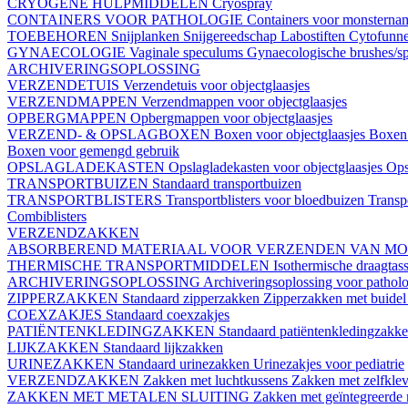
CRYOGENE HULPMIDDELEN
Cryospray
CONTAINERS VOOR PATHOLOGIE
Containers voor monstern
TOEBEHOREN
Snijplanken
Snijgereedschap
Labostiften
Cytofunn
GYNAECOLOGIE
Vaginale speculums
Gynaecologische brushes/sp
ARCHIVERINGSOPLOSSING
VERZENDETUIS
Verzendetuis voor objectglaasjes
VERZENDMAPPEN
Verzendmappen voor objectglaasjes
OPBERGMAPPEN
Opbergmappen voor objectglaasjes
VERZEND- & OPSLAGBOXEN
Boxen voor objectglaasjes
Boxen 
Boxen voor gemengd gebruik
OPSLAGLADEKASTEN
Opslagladekasten voor objectglaasjes
Ops
TRANSPORTBUIZEN
Standaard transportbuizen
TRANSPORTBLISTERS
Transportblisters voor bloedbuizen
Transp
Combiblisters
VERZENDZAKKEN
ABSORBEREND MATERIAAL VOOR VERZENDEN VAN M
THERMISCHE TRANSPORTMIDDELEN
Isothermische draagtas
ARCHIVERINGSOPLOSSING
Archiveringsoplossing voor pathol
ZIPPERZAKKEN
Standaard zipperzakken
Zipperzakken met buide
COEXZAKJES
Standaard coexzakjes
PATIËNTENKLEDINGZAKKEN
Standaard patiëntenkledingzakk
LIJKZAKKEN
Standaard lijkzakken
URINEZAKKEN
Standaard urinezakken
Urinezakjes voor pediatrie
VERZENDZAKKEN
Zakken met luchtkussens
Zakken met zelfklev
ZAKKEN MET METALEN SLUITING
Zakken met geïntegreerde