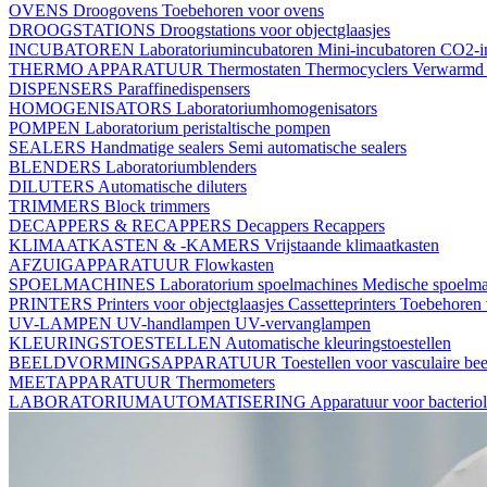
OVENS
Droogovens
Toebehoren voor ovens
DROOGSTATIONS
Droogstations voor objectglaasjes
INCUBATOREN
Laboratoriumincubatoren
Mini-incubatoren
CO2-i
THERMO APPARATUUR
Thermostaten
Thermocyclers
Verwarmd 
DISPENSERS
Paraffinedispensers
HOMOGENISATORS
Laboratoriumhomogenisators
POMPEN
Laboratorium peristaltische pompen
SEALERS
Handmatige sealers
Semi automatische sealers
BLENDERS
Laboratoriumblenders
DILUTERS
Automatische diluters
TRIMMERS
Block trimmers
DECAPPERS & RECAPPERS
Decappers
Recappers
KLIMAATKASTEN & -KAMERS
Vrijstaande klimaatkasten
AFZUIGAPPARATUUR
Flowkasten
SPOELMACHINES
Laboratorium spoelmachines
Medische spoelm
PRINTERS
Printers voor objectglaasjes
Cassetteprinters
Toebehoren v
UV-LAMPEN
UV-handlampen
UV-vervanglampen
KLEURINGSTOESTELLEN
Automatische kleuringstoestellen
BEELDVORMINGSAPPARATUUR
Toestellen voor vasculaire b
MEETAPPARATUUR
Thermometers
LABORATORIUMAUTOMATISERING
Apparatuur voor bacterio