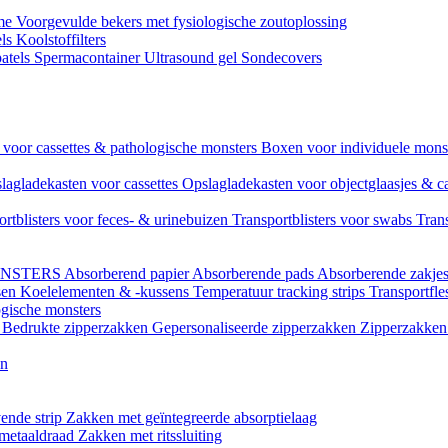
ame
Voorgevulde bekers met fysiologische zoutoplossing
els
Koolstoffilters
atels
Spermacontainer
Ultrasound gel
Sondecovers
voor cassettes & pathologische monsters
Boxen voor individuele mon
lagladekasten voor cassettes
Opslagladekasten voor objectglaasjes & c
ortblisters voor feces- & urinebuizen
Transportblisters voor swabs
Trans
ONSTERS
Absorberend papier
Absorberende pads
Absorberende zakje
sen
Koelelementen & -kussens
Temperatuur tracking strips
Transportfle
ogische monsters
l
Bedrukte zipperzakken
Gepersonaliseerde zipperzakken
Zipperzakken 
en
ende strip
Zakken met geïntegreerde absorptielaag
 metaaldraad
Zakken met ritssluiting