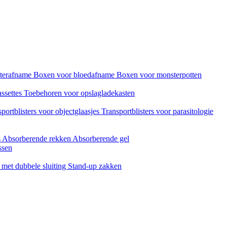
sterafname
Boxen voor bloedafname
Boxen voor monsterpotten
assettes
Toebehoren voor opslagladekasten
portblisters voor objectglaasjes
Transportblisters voor parasitologie
s
Absorberende rekken
Absorberende gel
ssen
met dubbele sluiting
Stand-up zakken