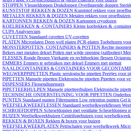
STOPPEN
Vleugeldoppen
Drukdoppen
Overliggende doppen
Steri
KUNSTSTOF REKKEN & DOZEN
Kunststof rekken voor proefb
METALEN REKKEN & DOZEN
Metalen rekken voor proefbuize
KARTONNEN REKKEN & DOZEN
Kartonnen cryodozen
KOELREKKEN & -CONTAINERS
Kleine koelrekken & -containe
CUPS
Analysercups
CUVETTEN
Standaard cuvetten
UV-cuvetten
PLATEN
Microplaten
Deep well platen
PCR-platen
Toebehoren voor
MONSTERPOTTEN, CONTAINERS & POTTEN
Rechte monster
Bekers met metalen deksel
Potten met wijde opening (zalfpotten)
Med
FLESSEN
Ronde flessen
Vierkante en rechthoekige flessen
Octagona
EMMERS
Emmers te gebruiken met deksel
Emmers met giettuit
NAALDCONTAINERS & CONTAINERS VOOR GECONTAMI
WEGWERPPIPETTEN
Plastic serologische pipetten
Peertjes voor p
PIPETTEN
Manuele pipetten
Elektronische pipetten
Pipetten voor v
DISPENSERS
Flessendispensers
PIPETTEERHULPEN
Manuele pipetteerhulpen
Elektronische pipet
TECHNISCHE ONDERSTEUNING VOOR PIPETTEN
Onderhoud
PUNTEN
Standaard punten
Filterpunten
Low retention punten
Gel l
WEEFSELKWEEKFLESSEN
Standaard weefselkweekflessen
Weef
SCHROEFDOPPEN
Schroefdoppen met ventilatie
Schroefdoppen me
BUIZEN
Weefselkweekbuizen
Centrifugebuizen voor weefselkwee
REKKEN & BOXEN
Rekken & boxen voor buizen
WEEFSELKWEEKPLATEN
Petrischalen voor weefselkweek
Micro