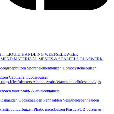
...
LIQUID HANDLING
WEEFSELKWEEK
RMEND MATERIAAL
MESJES & SCALPELS
GLASWERK
loedgroepbuizen
Sporenelementbuizen
Homocysteinebuizen
uizen
Capillaire glucosebuizen
t rings
Kleefpleisters
Alcoholswabs
Watten en cellulose doekjes
ehoren voor naald- & afvalcontainers
eidsnaalden
Optreknaalden
Pennaalden
Veiligheidspennaalden
Plastic cultuurbuizen
Plastic microbuizen
Plastic PCR-buizen & -