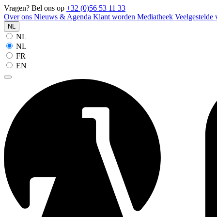
Vragen? Bel ons op
+32 (0)56 53 11 33
Over ons
Nieuws & Agenda
Klant worden
Mediatheek
Veelgestelde
NL
NL
NL
FR
EN