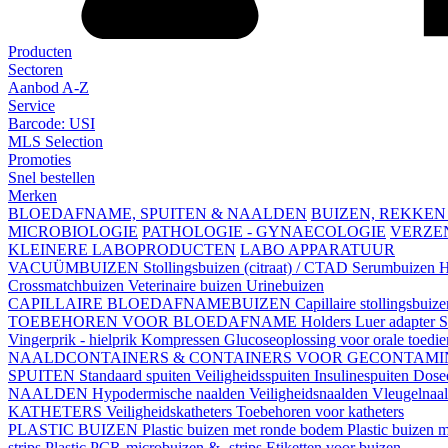
Producten
Sectoren
Aanbod A-Z
Service
Barcode: USI
MLS Selection
Promoties
Snel bestellen
Merken
BLOEDAFNAME, SPUITEN & NAALDEN
BUIZEN, REKKEN
MICROBIOLOGIE
PATHOLOGIE - GYNAECOLOGIE
VERZE
KLEINERE LABOPRODUCTEN
LABO APPARATUUR
VACUÜMBUIZEN
Stollingsbuizen (citraat) / CTAD
Serumbuizen
H
Crossmatchbuizen
Veterinaire buizen
Urinebuizen
CAPILLAIRE BLOEDAFNAMEBUIZEN
Capillaire stollingsbuiz
TOEBEHOREN VOOR BLOEDAFNAME
Holders
Luer adapter
S
Vingerprik - hielprik
Kompressen
Glucoseoplossing voor orale toedi
NAALDCONTAINERS & CONTAINERS VOOR GECONTAMI
SPUITEN
Standaard spuiten
Veiligheidsspuiten
Insulinespuiten
Dosee
NAALDEN
Hypodermische naalden
Veiligheidsnaalden
Vleugelnaa
KATHETERS
Veiligheidskatheters
Toebehoren voor katheters
PLASTIC BUIZEN
Plastic buizen met ronde bodem
Plastic buizen
strips
Plastic PCR-microbuizen & -strips
Etiketten voor buizen