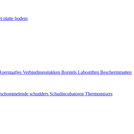
t platte bodem
Roerstaafjes
Verbindingsstukken
Borstels
Labostiften
Beschermmatten
/schommelende schudders
Schudincubatoren
Thermomixers