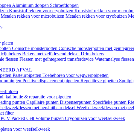
doppen
Aluminium doppen
Schroefdoppen
uizen
Kunststof rekken voor cryobuizen
Kunststof rekken voor microb
n
Metalen rekken voor microbuizen
Metalen rekken voor cryobuizen
Me
rs
 platen
potten
Conische monsterpotten
Conische monsterpotten met geïntegreer
icijnbekers
Bekers met zelfklevend deksel
Drinkbekers
le flessen
Flessen met geïntegreerd transferdevice
Wateranalyse flesse
NEERD AFVAL
ipetten
Pasteurpipetten
Toebehoren voor wegwerppipetten
erdunningen
Positive displacement pipetten
Repetitieve pipetten
Spuitpi
teerhulpen
, kalibratie & reparatie voor pipetten
oading punten
Capillaire punten
Dispenserpunten
Specifieke punten
Rie
selkweekflessen met hersluitbaar deksel
Weefselkweekflessen met peel-
t filter
k
PCV Packed Cell Volume buizen
Cryobuizen voor weefselkweek
platen voor weefselkweek