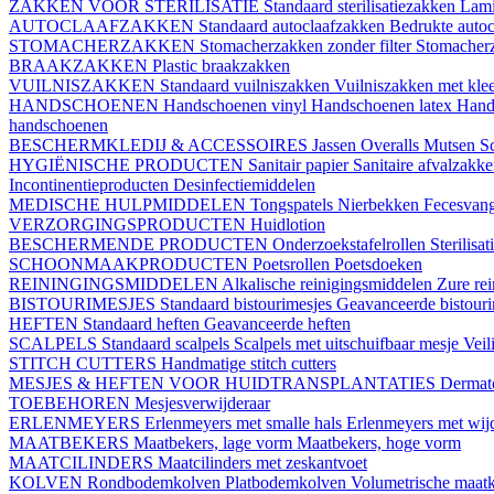
ZAKKEN VOOR STERILISATIE
Standaard sterilisatiezakken
Lami
AUTOCLAAFZAKKEN
Standaard autoclaafzakken
Bedrukte auto
STOMACHERZAKKEN
Stomacherzakken zonder filter
Stomacherz
BRAAKZAKKEN
Plastic braakzakken
VUILNISZAKKEN
Standaard vuilniszakken
Vuilniszakken met klee
HANDSCHOENEN
Handschoenen vinyl
Handschoenen latex
Hand
handschoenen
BESCHERMKLEDIJ & ACCESSOIRES
Jassen
Overalls
Mutsen
S
HYGIËNISCHE PRODUCTEN
Sanitair papier
Sanitaire afvalzakk
Incontinentieproducten
Desinfectiemiddelen
MEDISCHE HULPMIDDELEN
Tongspatels
Nierbekken
Fecesvan
VERZORGINGSPRODUCTEN
Huidlotion
BESCHERMENDE PRODUCTEN
Onderzoekstafelrollen
Sterilisa
SCHOONMAAKPRODUCTEN
Poetsrollen
Poetsdoeken
REININGINGSMIDDELEN
Alkalische reinigingsmiddelen
Zure re
BISTOURIMESJES
Standaard bistourimesjes
Geavanceerde bistouri
HEFTEN
Standaard heften
Geavanceerde heften
SCALPELS
Standaard scalpels
Scalpels met uitschuifbaar mesje
Veil
STITCH CUTTERS
Handmatige stitch cutters
MESJES & HEFTEN VOOR HUIDTRANSPLANTATIES
Dermat
TOEBEHOREN
Mesjesverwijderaar
ERLENMEYERS
Erlenmeyers met smalle hals
Erlenmeyers met wijd
MAATBEKERS
Maatbekers, lage vorm
Maatbekers, hoge vorm
MAATCILINDERS
Maatcilinders met zeskantvoet
KOLVEN
Rondbodemkolven
Platbodemkolven
Volumetrische maat