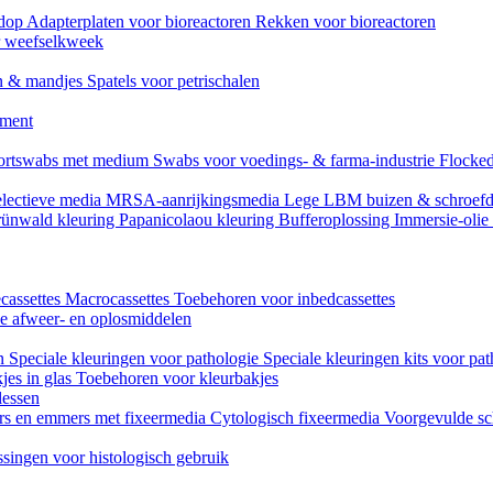
mdop
Adapterplaten voor bioreactoren
Rekken voor bioreactoren
or weefselkweek
n & mandjes
Spatels voor petrischalen
ument
ortswabs met medium
Swabs voor voedings- & farma-industrie
Flocked
lectieve media
MRSA-aanrijkingsmedia
Lege LBM buizen & schroef
ünwald kleuring
Papanicolaou kleuring
Bufferoplossing
Immersie-olie
cassettes
Macrocassettes
Toebehoren voor inbedcassettes
ne afweer- en oplosmiddelen
en
Speciale kleuringen voor pathologie
Speciale kleuringen kits voor pat
jes in glas
Toebehoren voor kleurbakjes
lessen
rs en emmers met fixeermedia
Cytologisch fixeermedia
Voorgevulde sc
singen voor histologisch gebruik