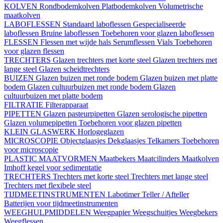
KOLVEN
Rondbodemkolven
Platbodemkolven
Volumetrische
maatkolven
LABOFLESSEN
Standaard laboflessen
Gespecialiseerde
laboflessen
Bruine laboflessen
Toebehoren voor glazen laboflessen
FLESSEN
Flessen met wijde hals
Serumflessen
Vials
Toebehoren
voor glazen flessen
TRECHTERS
Glazen trechters met korte steel
Glazen trechters met
lange steel
Glazen scheidtrechters
BUIZEN
Glazen buizen met ronde bodem
Glazen buizen met platte
bodem
Glazen cultuurbuizen met ronde bodem
Glazen
cultuurbuizen met platte bodem
FILTRATIE
Filterapparaat
PIPETTEN
Glazen pasteurpipetten
Glazen serologische pipetten
Glazen volumepipetten
Toebehoren voor glazen pipetten
KLEIN GLASWERK
Horlogeglazen
MICROSCOPIE
Objectglaasjes
Dekglaasjes
Telkamers
Toebehoren
voor microscopie
PLASTIC MAATVORMEN
Maatbekers
Maatcilinders
Maatkolven
Imhoff kegel voor sedimentatie
TRECHTERS
Trechters met korte steel
Trechters met lange steel
Trechters met flexibele steel
TIJDMEETINSTRUMENTEN
Labotimer
Teller / Afteller
Batterijen voor tijdmeetinstrumenten
WEEGHULPMIDDELEN
Weegpapier
Weegschuitjes
Weegbekers
Weegflessen