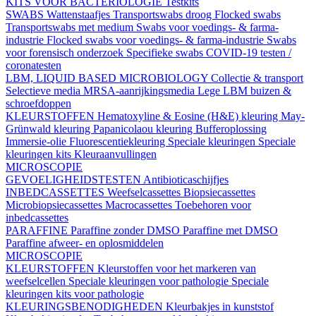
KITS VOOR BACTERIOLOGIE
Testkits
SWABS
Wattenstaafjes
Transportswabs droog
Flocked swabs
Transportswabs met medium
Swabs voor voedings- & farma-
industrie
Flocked swabs voor voedings- & farma-industrie
Swabs
voor forensisch onderzoek
Specifieke swabs
COVID-19 testen /
coronatesten
LBM, LIQUID BASED MICROBIOLOGY
Collectie & transport
Selectieve media
MRSA-aanrijkingsmedia
Lege LBM buizen &
schroefdoppen
KLEURSTOFFEN
Hematoxyline & Eosine (H&E) kleuring
May-
Grünwald kleuring
Papanicolaou kleuring
Bufferoplossing
Immersie-olie
Fluorescentiekleuring
Speciale kleuringen
Speciale
kleuringen kits
Kleuraanvullingen
MICROSCOPIE
GEVOELIGHEIDSTESTEN
Antibioticaschijfjes
INBEDCASSETTES
Weefselcassettes
Biopsiecassettes
Microbiopsiecassettes
Macrocassettes
Toebehoren voor
inbedcassettes
PARAFFINE
Paraffine zonder DMSO
Paraffine met DMSO
Paraffine afweer- en oplosmiddelen
MICROSCOPIE
KLEURSTOFFEN
Kleurstoffen voor het markeren van
weefselcellen
Speciale kleuringen voor pathologie
Speciale
kleuringen kits voor pathologie
KLEURINGSBENODIGHEDEN
Kleurbakjes in kunststof