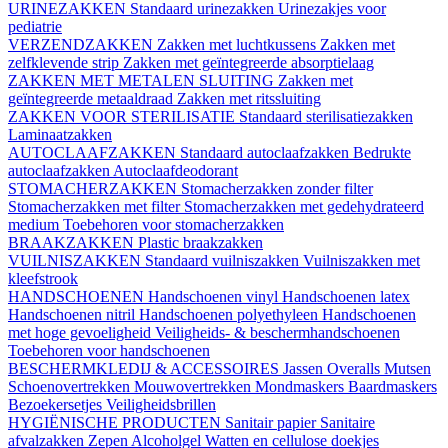
URINEZAKKEN
Standaard urinezakken
Urinezakjes voor
pediatrie
VERZENDZAKKEN
Zakken met luchtkussens
Zakken met
zelfklevende strip
Zakken met geïntegreerde absorptielaag
ZAKKEN MET METALEN SLUITING
Zakken met
geïntegreerde metaaldraad
Zakken met ritssluiting
ZAKKEN VOOR STERILISATIE
Standaard sterilisatiezakken
Laminaatzakken
AUTOCLAAFZAKKEN
Standaard autoclaafzakken
Bedrukte
autoclaafzakken
Autoclaafdeodorant
STOMACHERZAKKEN
Stomacherzakken zonder filter
Stomacherzakken met filter
Stomacherzakken met gedehydrateerd
medium
Toebehoren voor stomacherzakken
BRAAKZAKKEN
Plastic braakzakken
VUILNISZAKKEN
Standaard vuilniszakken
Vuilniszakken met
kleefstrook
HANDSCHOENEN
Handschoenen vinyl
Handschoenen latex
Handschoenen nitril
Handschoenen polyethyleen
Handschoenen
met hoge gevoeligheid
Veiligheids- & beschermhandschoenen
Toebehoren voor handschoenen
BESCHERMKLEDIJ & ACCESSOIRES
Jassen
Overalls
Mutsen
Schoenovertrekken
Mouwovertrekken
Mondmaskers
Baardmaskers
Bezoekersetjes
Veiligheidsbrillen
HYGIËNISCHE PRODUCTEN
Sanitair papier
Sanitaire
afvalzakken
Zepen
Alcoholgel
Watten en cellulose doekjes