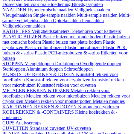
Doseerspuiten voor orale toediening
Bloedgasspuiten
NAALDEN
Hypodermische naalden
Veiligheidsnaalden
Vleugelnaalden
Single-sample naalden
Multi-sample naalden
Multi-
sample veiligheidsnaalden
Optreknaalden
Pennaalden
Veiligheidspennaalden
KATHETERS
Veiligheidskatheters
Toebehoren voor katheters
PLASTIC BUIZEN
Plastic buizen met ronde bodem
Plastic buizen
met conische bodem
Plastic buizen met platte bodem
Plastic
cryobuizen
Plastic cultuurbuizen
Plastic microbuizen
Plastic PCR-
buizen & - strips
Plastic PCR-microbuizen & -strips
Etiketten voor
buizen
STOPPEN
Vleugeldoppen
Drukdoppen
Overliggende doppen
Steridoppen
Aluminium doppen
Schroefdoppen
KUNSTSTOF REKKEN & DOZEN
Kunststof rekken voor
proefbuizen
Kunststof rekken voor cryobuizen
Kunststof rekken
voor microbuizen
Kunststof rekken voor cuvetten
METALEN REKKEN & DOZEN
Metalen rekken voor
proefbuizen
Metalen rekken voor microbuizen
Metalen rekken voor
cryobuizen
Metalen rekken voor monsterpotten
Metalen mandjes
KARTONNEN REKKEN & DOZEN
Kartonnen cryodozen
KOELREKKEN & -CONTAINERS
Kleine koelrekken & -
containers
CUPS
Analysercups
CUVETTEN
Standaard cuvetten
UV-cuvetten
PLATEN
Microplaten
Deep well platen
PCR-platen
Toebehoren