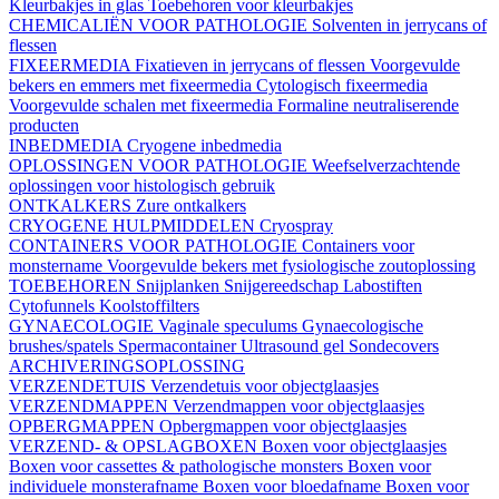
Kleurbakjes in glas
Toebehoren voor kleurbakjes
CHEMICALIËN VOOR PATHOLOGIE
Solventen in jerrycans of
flessen
FIXEERMEDIA
Fixatieven in jerrycans of flessen
Voorgevulde
bekers en emmers met fixeermedia
Cytologisch fixeermedia
Voorgevulde schalen met fixeermedia
Formaline neutraliserende
producten
INBEDMEDIA
Cryogene inbedmedia
OPLOSSINGEN VOOR PATHOLOGIE
Weefselverzachtende
oplossingen voor histologisch gebruik
ONTKALKERS
Zure ontkalkers
CRYOGENE HULPMIDDELEN
Cryospray
CONTAINERS VOOR PATHOLOGIE
Containers voor
monstername
Voorgevulde bekers met fysiologische zoutoplossing
TOEBEHOREN
Snijplanken
Snijgereedschap
Labostiften
Cytofunnels
Koolstoffilters
GYNAECOLOGIE
Vaginale speculums
Gynaecologische
brushes/spatels
Spermacontainer
Ultrasound gel
Sondecovers
ARCHIVERINGSOPLOSSING
VERZENDETUIS
Verzendetuis voor objectglaasjes
VERZENDMAPPEN
Verzendmappen voor objectglaasjes
OPBERGMAPPEN
Opbergmappen voor objectglaasjes
VERZEND- & OPSLAGBOXEN
Boxen voor objectglaasjes
Boxen voor cassettes & pathologische monsters
Boxen voor
individuele monsterafname
Boxen voor bloedafname
Boxen voor