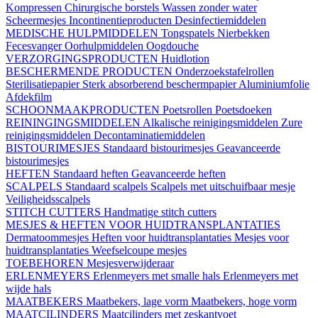
Kompressen
Chirurgische borstels
Wassen zonder water
Scheermesjes
Incontinentieproducten
Desinfectiemiddelen
MEDISCHE HULPMIDDELEN
Tongspatels
Nierbekken
Fecesvanger
Oorhulpmiddelen
Oogdouche
VERZORGINGSPRODUCTEN
Huidlotion
BESCHERMENDE PRODUCTEN
Onderzoekstafelrollen
Sterilisatiepapier
Sterk absorberend beschermpapier
Aluminiumfolie
Afdekfilm
SCHOONMAAKPRODUCTEN
Poetsrollen
Poetsdoeken
REININGINGSMIDDELEN
Alkalische reinigingsmiddelen
Zure
reinigingsmiddelen
Decontaminatiemiddelen
BISTOURIMESJES
Standaard bistourimesjes
Geavanceerde
bistourimesjes
HEFTEN
Standaard heften
Geavanceerde heften
SCALPELS
Standaard scalpels
Scalpels met uitschuifbaar mesje
Veiligheidsscalpels
STITCH CUTTERS
Handmatige stitch cutters
MESJES & HEFTEN VOOR HUIDTRANSPLANTATIES
Dermatoommesjes
Heften voor huidtransplantaties
Mesjes voor
huidtransplantaties
Weefselcoupe mesjes
TOEBEHOREN
Mesjesverwijderaar
ERLENMEYERS
Erlenmeyers met smalle hals
Erlenmeyers met
wijde hals
MAATBEKERS
Maatbekers, lage vorm
Maatbekers, hoge vorm
MAATCILINDERS
Maatcilinders met zeskantvoet