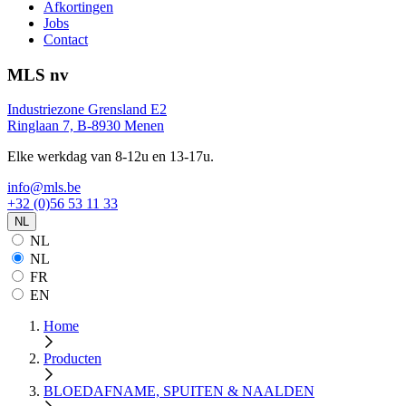
Afkortingen
Jobs
Contact
MLS nv
Industriezone Grensland E2
Ringlaan 7, B-8930 Menen
Elke werkdag van 8-12u en 13-17u.
info@mls.be
+32 (0)56 53 11 33
NL
NL
NL
FR
EN
Home
Producten
BLOEDAFNAME, SPUITEN & NAALDEN