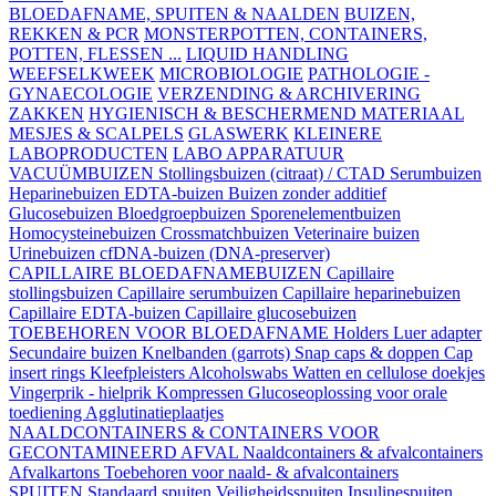
BLOEDAFNAME, SPUITEN & NAALDEN
BUIZEN,
REKKEN & PCR
MONSTERPOTTEN, CONTAINERS,
POTTEN, FLESSEN ...
LIQUID HANDLING
WEEFSELKWEEK
MICROBIOLOGIE
PATHOLOGIE -
GYNAECOLOGIE
VERZENDING & ARCHIVERING
ZAKKEN
HYGIENISCH & BESCHERMEND MATERIAAL
MESJES & SCALPELS
GLASWERK
KLEINERE
LABOPRODUCTEN
LABO APPARATUUR
VACUÜMBUIZEN
Stollingsbuizen (citraat) / CTAD
Serumbuizen
Heparinebuizen
EDTA-buizen
Buizen zonder additief
Glucosebuizen
Bloedgroepbuizen
Sporenelementbuizen
Homocysteinebuizen
Crossmatchbuizen
Veterinaire buizen
Urinebuizen
cfDNA-buizen (DNA-preserver)
CAPILLAIRE BLOEDAFNAMEBUIZEN
Capillaire
stollingsbuizen
Capillaire serumbuizen
Capillaire heparinebuizen
Capillaire EDTA-buizen
Capillaire glucosebuizen
TOEBEHOREN VOOR BLOEDAFNAME
Holders
Luer adapter
Secundaire buizen
Knelbanden (garrots)
Snap caps & doppen
Cap
insert rings
Kleefpleisters
Alcoholswabs
Watten en cellulose doekjes
Vingerprik - hielprik
Kompressen
Glucoseoplossing voor orale
toediening
Agglutinatieplaatjes
NAALDCONTAINERS & CONTAINERS VOOR
GECONTAMINEERD AFVAL
Naaldcontainers & afvalcontainers
Afvalkartons
Toebehoren voor naald- & afvalcontainers
SPUITEN
Standaard spuiten
Veiligheidsspuiten
Insulinespuiten