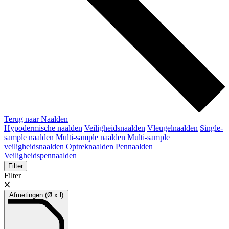
Terug naar Naalden
Hypodermische naalden
Veiligheidsnaalden
Vleugelnaalden
Single-
sample naalden
Multi-sample naalden
Multi-sample
veiligheidsnaalden
Optreknaalden
Pennaalden
Veiligheidspennaalden
Filter
Filter
Afmetingen (Ø x l)