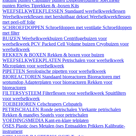
loading punten
Capillaire punten
Dispenserpunten
Specifieke
punten
Rietjes
Tiprekken & -boxen
Kits
WEEFSELKWEEKFLESSEN
Standaard weefselkweekflessen
Weefselkweekflessen met hersluitbaar deksel
Weefselkweekflessen
met peel-off folie
SCHROEFDOPPEN
Schroefdoppen met ventilatie
Schroefdoppen
met filter
BUIZEN
Weefselkweekbuizen
Centrifugebuizen voor
weefselkweek
PCV Packed Cell Volume buizen
Cryobuizen voor
weefselkweek
REKKEN & BOXEN
Rekken & boxen voor buizen
WEEFSELKWEEKPLATEN
Petrischalen voor weefselkweek
Microplaten voor weefselkweek
PIPETTEN
Serologische pipetten voor weefselkweek
BIOREACTOREN
Standaard bioreactoren
Bioreactoren met
septumdop
Adapterplaten voor bioreactoren
Rekken voor
bioreactoren
FILTERSYSTEEM
Filterflessen voor weefselkweek
Spuitfilters
voor weefselkweek
TOEBEHOREN
Celschrapers
Celspatels
PETRISCHALEN
Ronde petrischalen
Vierkante petrischalen
Rekken & mandjes
Spatels voor petrischalen
VOEDINGSMEDIA
Kant-en-klare telplaten
ÖSES
Plastic öses
Metalen öses
Entnaalden
Prikkers
Kalibratie-
instrument