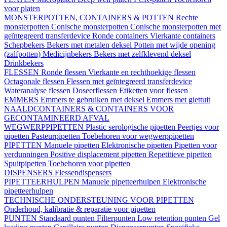
voor platen
MONSTERPOTTEN, CONTAINERS & POTTEN
Rechte
monsterpotten
Conische monsterpotten
Conische monsterpotten met
geïntegreerd transferdevice
Ronde containers
Vierkante containers
Schepbekers
Bekers met metalen deksel
Potten met wijde opening
(zalfpotten)
Medicijnbekers
Bekers met zelfklevend deksel
Drinkbekers
FLESSEN
Ronde flessen
Vierkante en rechthoekige flessen
Octagonale flessen
Flessen met geïntegreerd transferdevice
Wateranalyse flessen
Doseerflessen
Etiketten voor flessen
EMMERS
Emmers te gebruiken met deksel
Emmers met giettuit
NAALDCONTAINERS & CONTAINERS VOOR
GECONTAMINEERD AFVAL
WEGWERPPIPETTEN
Plastic serologische pipetten
Peertjes voor
pipetten
Pasteurpipetten
Toebehoren voor wegwerppipetten
PIPETTEN
Manuele pipetten
Elektronische pipetten
Pipetten voor
verdunningen
Positive displacement pipetten
Repetitieve pipetten
Spuitpipetten
Toebehoren voor pipetten
DISPENSERS
Flessendispensers
PIPETTEERHULPEN
Manuele pipetteerhulpen
Elektronische
pipetteerhulpen
TECHNISCHE ONDERSTEUNING VOOR PIPETTEN
Onderhoud, kalibratie & reparatie voor pipetten
PUNTEN
Standaard punten
Filterpunten
Low retention punten
Gel