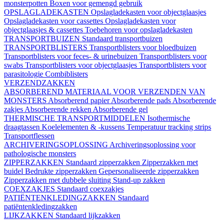
monsterpotten
Boxen voor gemengd gebruik
OPSLAGLADEKASTEN
Opslagladekasten voor objectglaasjes
Opslagladekasten voor cassettes
Opslagladekasten voor
objectglaasjes & cassettes
Toebehoren voor opslagladekasten
TRANSPORTBUIZEN
Standaard transportbuizen
TRANSPORTBLISTERS
Transportblisters voor bloedbuizen
Transportblisters voor feces- & urinebuizen
Transportblisters voor
swabs
Transportblisters voor objectglaasjes
Transportblisters voor
parasitologie
Combiblisters
VERZENDZAKKEN
ABSORBEREND MATERIAAL VOOR VERZENDEN VAN
MONSTERS
Absorberend papier
Absorberende pads
Absorberende
zakjes
Absorberende rekken
Absorberende gel
THERMISCHE TRANSPORTMIDDELEN
Isothermische
draagtassen
Koelelementen & -kussens
Temperatuur tracking strips
Transportflessen
ARCHIVERINGSOPLOSSING
Archiveringsoplossing voor
pathologische monsters
ZIPPERZAKKEN
Standaard zipperzakken
Zipperzakken met
buidel
Bedrukte zipperzakken
Gepersonaliseerde zipperzakken
Zipperzakken met dubbele sluiting
Stand-up zakken
COEXZAKJES
Standaard coexzakjes
PATIËNTENKLEDINGZAKKEN
Standaard
patiëntenkledingzakken
LIJKZAKKEN
Standaard lijkzakken