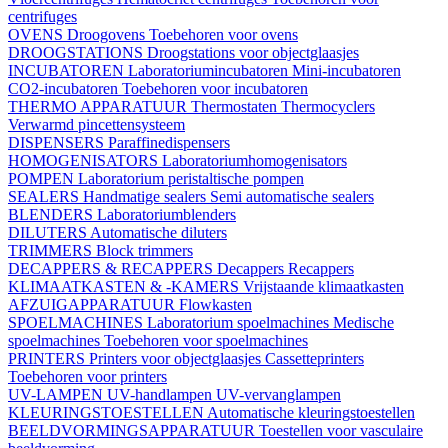
centrifuges
OVENS
Droogovens
Toebehoren voor ovens
DROOGSTATIONS
Droogstations voor objectglaasjes
INCUBATOREN
Laboratoriumincubatoren
Mini-incubatoren
CO2-incubatoren
Toebehoren voor incubatoren
THERMO APPARATUUR
Thermostaten
Thermocyclers
Verwarmd pincettensysteem
DISPENSERS
Paraffinedispensers
HOMOGENISATORS
Laboratoriumhomogenisators
POMPEN
Laboratorium peristaltische pompen
SEALERS
Handmatige sealers
Semi automatische sealers
BLENDERS
Laboratoriumblenders
DILUTERS
Automatische diluters
TRIMMERS
Block trimmers
DECAPPERS & RECAPPERS
Decappers
Recappers
KLIMAATKASTEN & -KAMERS
Vrijstaande klimaatkasten
AFZUIGAPPARATUUR
Flowkasten
SPOELMACHINES
Laboratorium spoelmachines
Medische
spoelmachines
Toebehoren voor spoelmachines
PRINTERS
Printers voor objectglaasjes
Cassetteprinters
Toebehoren voor printers
UV-LAMPEN
UV-handlampen
UV-vervanglampen
KLEURINGSTOESTELLEN
Automatische kleuringstoestellen
BEELDVORMINGSAPPARATUUR
Toestellen voor vasculaire