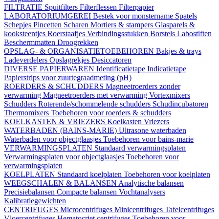
FILTRATIE
Spuitfilters
Filterflessen
Filterpapier
LABORATORIUMGEREI
Bestek voor monstername
Spatels
Schepjes
Pincetten
Scharen
Mortiers & stampers
Glasparels &
kooksteentjes
Roerstaafjes
Verbindingsstukken
Borstels
Labostiften
Beschermmatten
Droogrekken
OPSLAG- & ORGANISATIETOEBEHOREN
Bakjes & trays
Ladeverdelers
Opslagrekjes
Desiccatoren
DIVERSE PAPIERWAREN
Identificatietape
Indicatietape
Papierstrips voor zuurtegraadmeting (pH)
ROERDERS & SCHUDDERS
Magneetroerders zonder
verwarming
Magneetroerders met verwarming
Vortexmixers
Schudders
Roterende/schommelende schudders
Schudincubatoren
Thermomixers
Toebehoren voor roerders & schudders
KOELKASTEN & VRIEZERS
Koelkasten
Vriezers
WATERBADEN (BAINS-MARIE)
Ultrasone waterbaden
Waterbaden voor objectglaasjes
Toebehoren voor bains-marie
VERWARMINGSPLATEN
Standaard verwarmingsplaten
Verwarmingsplaten voor objectglaasjes
Toebehoren voor
verwarmingsplaten
KOELPLATEN
Standaard koelplaten
Toebehoren voor koelplaten
WEEGSCHALEN & BALANSEN
Analytische balansen
Precisiebalansen
Compacte balansen
Vochtanalysers
Kalibratiegewichten
CENTRIFUGES
Microcentrifuges
Minicentrifuges
Tafelcentrifuges
Vloercentrifuges
Hematocriet centrifuges
Toebehoren voor