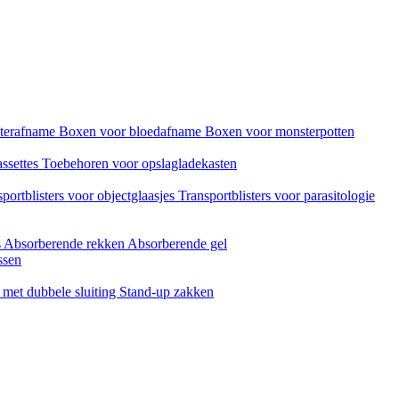
sterafname
Boxen voor bloedafname
Boxen voor monsterpotten
assettes
Toebehoren voor opslagladekasten
portblisters voor objectglaasjes
Transportblisters voor parasitologie
s
Absorberende rekken
Absorberende gel
ssen
met dubbele sluiting
Stand-up zakken