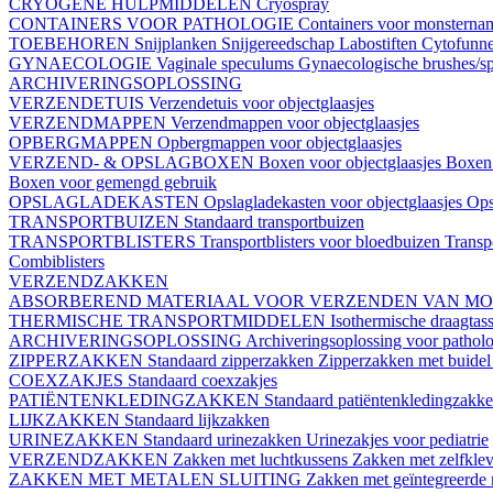
CRYOGENE HULPMIDDELEN
Cryospray
CONTAINERS VOOR PATHOLOGIE
Containers voor monstern
TOEBEHOREN
Snijplanken
Snijgereedschap
Labostiften
Cytofunn
GYNAECOLOGIE
Vaginale speculums
Gynaecologische brushes/sp
ARCHIVERINGSOPLOSSING
VERZENDETUIS
Verzendetuis voor objectglaasjes
VERZENDMAPPEN
Verzendmappen voor objectglaasjes
OPBERGMAPPEN
Opbergmappen voor objectglaasjes
VERZEND- & OPSLAGBOXEN
Boxen voor objectglaasjes
Boxen 
Boxen voor gemengd gebruik
OPSLAGLADEKASTEN
Opslagladekasten voor objectglaasjes
Ops
TRANSPORTBUIZEN
Standaard transportbuizen
TRANSPORTBLISTERS
Transportblisters voor bloedbuizen
Transp
Combiblisters
VERZENDZAKKEN
ABSORBEREND MATERIAAL VOOR VERZENDEN VAN M
THERMISCHE TRANSPORTMIDDELEN
Isothermische draagtas
ARCHIVERINGSOPLOSSING
Archiveringsoplossing voor pathol
ZIPPERZAKKEN
Standaard zipperzakken
Zipperzakken met buide
COEXZAKJES
Standaard coexzakjes
PATIËNTENKLEDINGZAKKEN
Standaard patiëntenkledingzakk
LIJKZAKKEN
Standaard lijkzakken
URINEZAKKEN
Standaard urinezakken
Urinezakjes voor pediatrie
VERZENDZAKKEN
Zakken met luchtkussens
Zakken met zelfklev
ZAKKEN MET METALEN SLUITING
Zakken met geïntegreerde