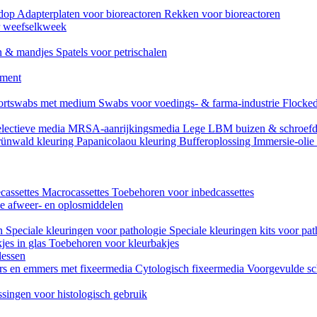
mdop
Adapterplaten voor bioreactoren
Rekken voor bioreactoren
or weefselkweek
n & mandjes
Spatels voor petrischalen
ument
ortswabs met medium
Swabs voor voedings- & farma-industrie
Flocked
lectieve media
MRSA-aanrijkingsmedia
Lege LBM buizen & schroef
ünwald kleuring
Papanicolaou kleuring
Bufferoplossing
Immersie-olie
cassettes
Macrocassettes
Toebehoren voor inbedcassettes
ne afweer- en oplosmiddelen
en
Speciale kleuringen voor pathologie
Speciale kleuringen kits voor pat
jes in glas
Toebehoren voor kleurbakjes
lessen
rs en emmers met fixeermedia
Cytologisch fixeermedia
Voorgevulde sc
singen voor histologisch gebruik