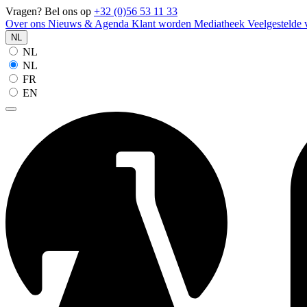
Vragen? Bel ons op
+32 (0)56 53 11 33
Over ons
Nieuws & Agenda
Klant worden
Mediatheek
Veelgestelde
NL
NL
NL
FR
EN