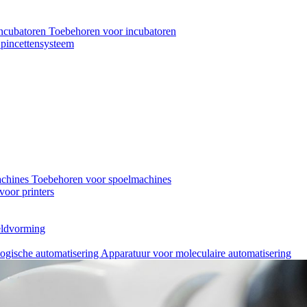
ncubatoren
Toebehoren voor incubatoren
pincettensysteem
achines
Toebehoren voor spoelmachines
oor printers
eeldvorming
logische automatisering
Apparatuur voor moleculaire automatisering