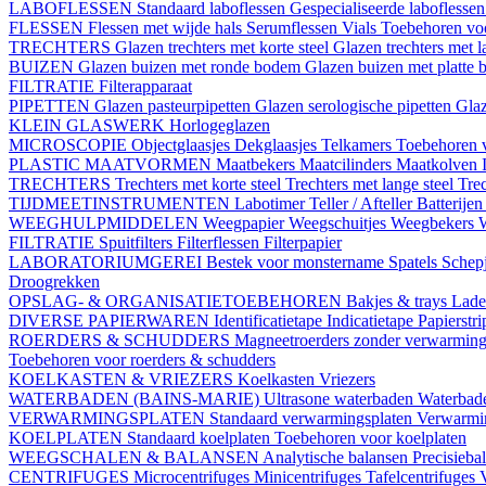
LABOFLESSEN
Standaard laboflessen
Gespecialiseerde laboflesse
FLESSEN
Flessen met wijde hals
Serumflessen
Vials
Toebehoren voo
TRECHTERS
Glazen trechters met korte steel
Glazen trechters met l
BUIZEN
Glazen buizen met ronde bodem
Glazen buizen met platte
FILTRATIE
Filterapparaat
PIPETTEN
Glazen pasteurpipetten
Glazen serologische pipetten
Gla
KLEIN GLASWERK
Horlogeglazen
MICROSCOPIE
Objectglaasjes
Dekglaasjes
Telkamers
Toebehoren 
PLASTIC MAATVORMEN
Maatbekers
Maatcilinders
Maatkolven
TRECHTERS
Trechters met korte steel
Trechters met lange steel
Trec
TIJDMEETINSTRUMENTEN
Labotimer
Teller / Afteller
Batterijen
WEEGHULPMIDDELEN
Weegpapier
Weegschuitjes
Weegbekers
FILTRATIE
Spuitfilters
Filterflessen
Filterpapier
LABORATORIUMGEREI
Bestek voor monstername
Spatels
Schep
Droogrekken
OPSLAG- & ORGANISATIETOEBEHOREN
Bakjes & trays
Lade
DIVERSE PAPIERWAREN
Identificatietape
Indicatietape
Papierstr
ROERDERS & SCHUDDERS
Magneetroerders zonder verwarmin
Toebehoren voor roerders & schudders
KOELKASTEN & VRIEZERS
Koelkasten
Vriezers
WATERBADEN (BAINS-MARIE)
Ultrasone waterbaden
Waterbade
VERWARMINGSPLATEN
Standaard verwarmingsplaten
Verwarmin
KOELPLATEN
Standaard koelplaten
Toebehoren voor koelplaten
WEEGSCHALEN & BALANSEN
Analytische balansen
Precisieba
CENTRIFUGES
Microcentrifuges
Minicentrifuges
Tafelcentrifuges