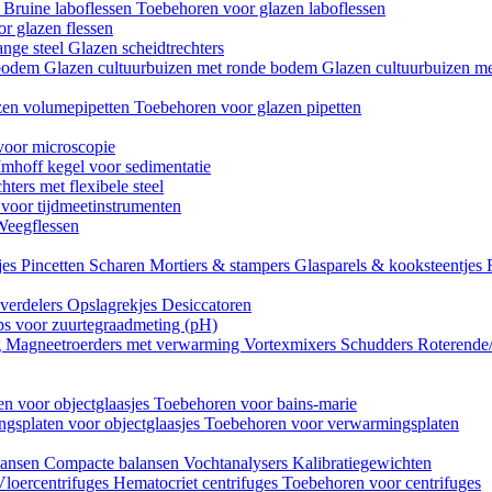
n
Bruine laboflessen
Toebehoren voor glazen laboflessen
r glazen flessen
ange steel
Glazen scheidtrechters
 bodem
Glazen cultuurbuizen met ronde bodem
Glazen cultuurbuizen me
zen volumepipetten
Toebehoren voor glazen pipetten
voor microscopie
Imhoff kegel voor sedimentatie
hters met flexibele steel
 voor tijdmeetinstrumenten
Weegflessen
jes
Pincetten
Scharen
Mortiers & stampers
Glasparels & kooksteentjes
verdelers
Opslagrekjes
Desiccatoren
ips voor zuurtegraadmeting (pH)
g
Magneetroerders met verwarming
Vortexmixers
Schudders
Roterende
n voor objectglaasjes
Toebehoren voor bains-marie
gsplaten voor objectglaasjes
Toebehoren voor verwarmingsplaten
lansen
Compacte balansen
Vochtanalysers
Kalibratiegewichten
Vloercentrifuges
Hematocriet centrifuges
Toebehoren voor centrifuges