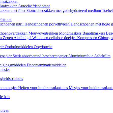
naatzakken
claafzakken
Autoclaafdeodorant
akken met filter
Stomacherzakken met gedehydrateerd medium
Toebeh
fstrook
schoenen nitril
Handschoenen polyethyleen
Handschoenen met hoge g
choenovertrekken
Mouwovertrekken
Mondmaskers
Baardmaskers
Bezo
en
Zepen
Alcoholgel
Watten en cellulose doekjes
Kompressen
Chirurgis
ger
Oorhulpmiddelen
Oogdouche
tiepapier
Sterk absorberend beschermpapier
Aluminiumfolie
Afdekfilm
inigingsmiddelen
Decontaminatiemiddelen
mesjes
igheidsscalpels
oommesjes
Heften voor huidtransplantaties
Mesjes voor huidtransplant
e hals
kolven