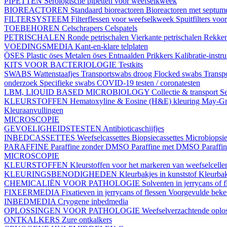
PIPETTEN
Serologische pipetten voor weefselkweek
BIOREACTOREN
Standaard bioreactoren
Bioreactoren met septu
FILTERSYSTEEM
Filterflessen voor weefselkweek
Spuitfilters vo
TOEBEHOREN
Celschrapers
Celspatels
PETRISCHALEN
Ronde petrischalen
Vierkante petrischalen
Rekke
VOEDINGSMEDIA
Kant-en-klare telplaten
ÖSES
Plastic öses
Metalen öses
Entnaalden
Prikkers
Kalibratie-instr
KITS VOOR BACTERIOLOGIE
Testkits
SWABS
Wattenstaafjes
Transportswabs droog
Flocked swabs
Transp
onderzoek
Specifieke swabs
COVID-19 testen / coronatesten
LBM, LIQUID BASED MICROBIOLOGY
Collectie & transport
Se
KLEURSTOFFEN
Hematoxyline & Eosine (H&E) kleuring
May-Gr
Kleuraanvullingen
MICROSCOPIE
GEVOELIGHEIDSTESTEN
Antibioticaschijfjes
INBEDCASSETTES
Weefselcassettes
Biopsiecassettes
Microbiopsie
PARAFFINE
Paraffine zonder DMSO
Paraffine met DMSO
Paraffi
MICROSCOPIE
KLEURSTOFFEN
Kleurstoffen voor het markeren van weefselcell
KLEURINGSBENODIGHEDEN
Kleurbakjes in kunststof
Kleurbak
CHEMICALIËN VOOR PATHOLOGIE
Solventen in jerrycans of f
FIXEERMEDIA
Fixatieven in jerrycans of flessen
Voorgevulde beke
INBEDMEDIA
Cryogene inbedmedia
OPLOSSINGEN VOOR PATHOLOGIE
Weefselverzachtende oplos
ONTKALKERS
Zure ontkalkers