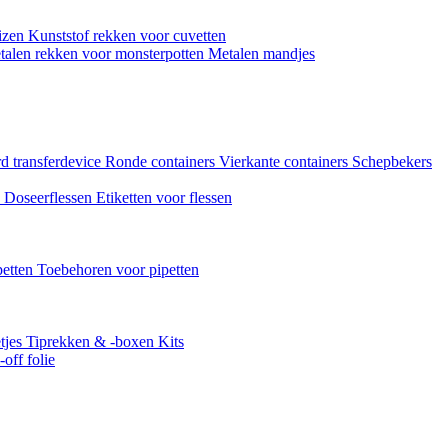
uizen
Kunststof rekken voor cuvetten
talen rekken voor monsterpotten
Metalen mandjes
d transferdevice
Ronde containers
Vierkante containers
Schepbekers
n
Doseerflessen
Etiketten voor flessen
petten
Toebehoren voor pipetten
tjes
Tiprekken & -boxen
Kits
off folie