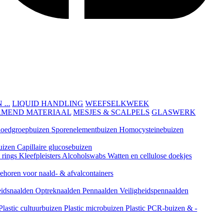
...
LIQUID HANDLING
WEEFSELKWEEK
RMEND MATERIAAL
MESJES & SCALPELS
GLASWERK
loedgroepbuizen
Sporenelementbuizen
Homocysteinebuizen
uizen
Capillaire glucosebuizen
t rings
Kleefpleisters
Alcoholswabs
Watten en cellulose doekjes
ehoren voor naald- & afvalcontainers
eidsnaalden
Optreknaalden
Pennaalden
Veiligheidspennaalden
Plastic cultuurbuizen
Plastic microbuizen
Plastic PCR-buizen & -