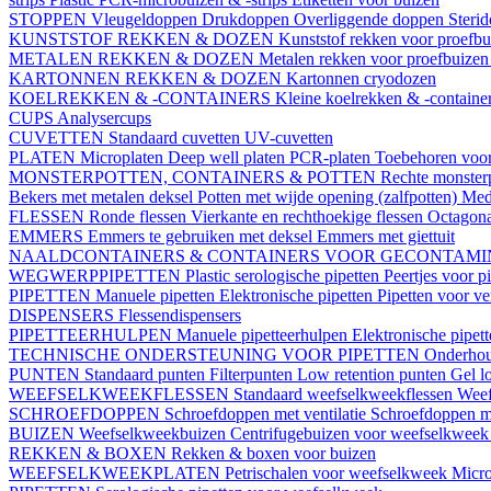
STOPPEN
Vleugeldoppen
Drukdoppen
Overliggende doppen
Steri
KUNSTSTOF REKKEN & DOZEN
Kunststof rekken voor proefb
METALEN REKKEN & DOZEN
Metalen rekken voor proefbuize
KARTONNEN REKKEN & DOZEN
Kartonnen cryodozen
KOELREKKEN & -CONTAINERS
Kleine koelrekken & -containe
CUPS
Analysercups
CUVETTEN
Standaard cuvetten
UV-cuvetten
PLATEN
Microplaten
Deep well platen
PCR-platen
Toebehoren voor
MONSTERPOTTEN, CONTAINERS & POTTEN
Rechte monster
Bekers met metalen deksel
Potten met wijde opening (zalfpotten)
Med
FLESSEN
Ronde flessen
Vierkante en rechthoekige flessen
Octagona
EMMERS
Emmers te gebruiken met deksel
Emmers met giettuit
NAALDCONTAINERS & CONTAINERS VOOR GECONTAMI
WEGWERPPIPETTEN
Plastic serologische pipetten
Peertjes voor p
PIPETTEN
Manuele pipetten
Elektronische pipetten
Pipetten voor v
DISPENSERS
Flessendispensers
PIPETTEERHULPEN
Manuele pipetteerhulpen
Elektronische pipet
TECHNISCHE ONDERSTEUNING VOOR PIPETTEN
Onderhoud
PUNTEN
Standaard punten
Filterpunten
Low retention punten
Gel l
WEEFSELKWEEKFLESSEN
Standaard weefselkweekflessen
Weef
SCHROEFDOPPEN
Schroefdoppen met ventilatie
Schroefdoppen me
BUIZEN
Weefselkweekbuizen
Centrifugebuizen voor weefselkwee
REKKEN & BOXEN
Rekken & boxen voor buizen
WEEFSELKWEEKPLATEN
Petrischalen voor weefselkweek
Micro