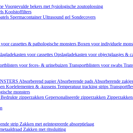
ame
Voorgevulde bekers met fysiologische zoutoplossing
els
Koolstoffilters
atels
Spermacontainer
Ultrasound gel
Sondecovers
voor cassettes & pathologische monsters
Boxen voor individuele mon
lagladekasten voor cassettes
Opslagladekasten voor objectglaasjes & c
ortblisters voor feces- & urinebuizen
Transportblisters voor swabs
Trans
ONSTERS
Absorberend papier
Absorberende pads
Absorberende zakje
sen
Koelelementen & -kussens
Temperatuur tracking strips
Transportfle
ogische monsters
l
Bedrukte zipperzakken
Gepersonaliseerde zipperzakken
Zipperzakken 
en
ende strip
Zakken met geïntegreerde absorptielaag
 metaaldraad
Zakken met ritssluiting