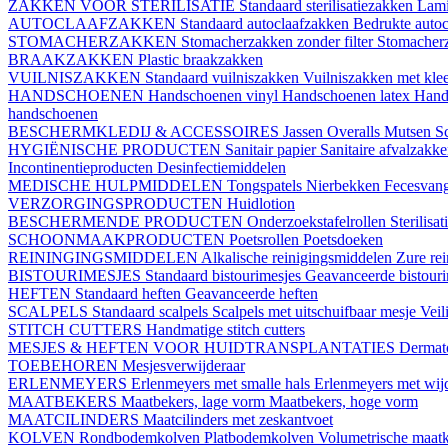
ZAKKEN VOOR STERILISATIE
Standaard sterilisatiezakken
Lami
AUTOCLAAFZAKKEN
Standaard autoclaafzakken
Bedrukte auto
STOMACHERZAKKEN
Stomacherzakken zonder filter
Stomacherz
BRAAKZAKKEN
Plastic braakzakken
VUILNISZAKKEN
Standaard vuilniszakken
Vuilniszakken met klee
HANDSCHOENEN
Handschoenen vinyl
Handschoenen latex
Hand
handschoenen
BESCHERMKLEDIJ & ACCESSOIRES
Jassen
Overalls
Mutsen
S
HYGIËNISCHE PRODUCTEN
Sanitair papier
Sanitaire afvalzakk
Incontinentieproducten
Desinfectiemiddelen
MEDISCHE HULPMIDDELEN
Tongspatels
Nierbekken
Fecesvan
VERZORGINGSPRODUCTEN
Huidlotion
BESCHERMENDE PRODUCTEN
Onderzoekstafelrollen
Sterilisa
SCHOONMAAKPRODUCTEN
Poetsrollen
Poetsdoeken
REININGINGSMIDDELEN
Alkalische reinigingsmiddelen
Zure re
BISTOURIMESJES
Standaard bistourimesjes
Geavanceerde bistouri
HEFTEN
Standaard heften
Geavanceerde heften
SCALPELS
Standaard scalpels
Scalpels met uitschuifbaar mesje
Veil
STITCH CUTTERS
Handmatige stitch cutters
MESJES & HEFTEN VOOR HUIDTRANSPLANTATIES
Dermat
TOEBEHOREN
Mesjesverwijderaar
ERLENMEYERS
Erlenmeyers met smalle hals
Erlenmeyers met wijd
MAATBEKERS
Maatbekers, lage vorm
Maatbekers, hoge vorm
MAATCILINDERS
Maatcilinders met zeskantvoet
KOLVEN
Rondbodemkolven
Platbodemkolven
Volumetrische maat