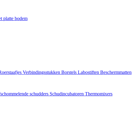
t platte bodem
Roerstaafjes
Verbindingsstukken
Borstels
Labostiften
Beschermmatten
/schommelende schudders
Schudincubatoren
Thermomixers