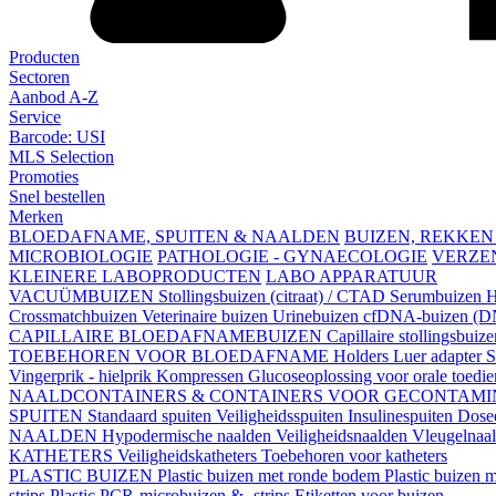
Producten
Sectoren
Aanbod A-Z
Service
Barcode: USI
MLS Selection
Promoties
Snel bestellen
Merken
BLOEDAFNAME, SPUITEN & NAALDEN
BUIZEN, REKKEN
MICROBIOLOGIE
PATHOLOGIE - GYNAECOLOGIE
VERZE
KLEINERE LABOPRODUCTEN
LABO APPARATUUR
VACUÜMBUIZEN
Stollingsbuizen (citraat) / CTAD
Serumbuizen
H
Crossmatchbuizen
Veterinaire buizen
Urinebuizen
cfDNA-buizen (DN
CAPILLAIRE BLOEDAFNAMEBUIZEN
Capillaire stollingsbuiz
TOEBEHOREN VOOR BLOEDAFNAME
Holders
Luer adapter
S
Vingerprik - hielprik
Kompressen
Glucoseoplossing voor orale toedi
NAALDCONTAINERS & CONTAINERS VOOR GECONTAMI
SPUITEN
Standaard spuiten
Veiligheidsspuiten
Insulinespuiten
Dosee
NAALDEN
Hypodermische naalden
Veiligheidsnaalden
Vleugelnaa
KATHETERS
Veiligheidskatheters
Toebehoren voor katheters
PLASTIC BUIZEN
Plastic buizen met ronde bodem
Plastic buizen
strips
Plastic PCR-microbuizen & -strips
Etiketten voor buizen