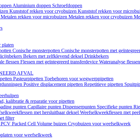
doppen
Aluminium doppen
Schroefdoppen
uizen
Kunststof rekken voor cryobuizen
Kunststof rekken voor microb
n
Metalen rekken voor microbuizen
Metalen rekken voor cryobuizen
Me
rs
 platen
potten
Conische monsterpotten
Conische monsterpotten met geïntegreer
icijnbekers
Bekers met zelfklevend deksel
Drinkbekers
le flessen
Flessen met geïntegreerd transferdevice
Wateranalyse flesse
NEERD AFVAL
ipetten
Pasteurpipetten
Toebehoren voor wegwerppipetten
erdunningen
Positive displacement pipetten
Repetitieve pipetten
Spuitpi
teerhulpen
, kalibratie & reparatie voor pipetten
oading punten
Capillaire punten
Dispenserpunten
Specifieke punten
Rie
selkweekflessen met hersluitbaar deksel
Weefselkweekflessen met peel-
t filter
k
PCV Packed Cell Volume buizen
Cryobuizen voor weefselkweek
platen voor weefselkweek