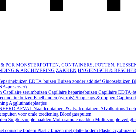
 & PCR
MONSTERPOTTEN, CONTAINERS, POTTEN, FLESSEN 
NDING & ARCHIVERING
ZAKKEN
HYGIENISCH & BESCHE
eparinebuizen
EDTA-buizen
Buizen zonder additief
Glucosebuizen
B
A-preserver)
en
Capillaire serumbuizen
Capillaire heparinebuizen
Capillaire EDTA-b
ecundaire buizen
Knelbanden (garrots)
Snap caps & doppen
Cap inser
ening
Agglutinatieplaatjes
NEERD AFVAL
Naaldcontainers & afvalcontainers
Afvalkartons
Toeb
rspuiten voor orale toediening
Bloedgasspuiten
lden
Single-sample naalden
Multi-sample naalden
Multi-sample veiligh
 met conische bodem
Plastic buizen met platte bodem
Plastic cryobuizen