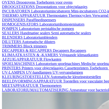
OVENS
Droogovens
Toebehoren voor ovens
DROOGSTATIONS
Droogstations voor objectglaasjes
INCUBATOREN
Laboratoriumincubatoren
Mini-incubatoren
CO2-i
THERMO APPARATUUR
Thermostaten
Thermocyclers
Verwarmd 
DISPENSERS
Paraffinedispensers
HOMOGENISATORS
Laboratoriumhomogenisators
POMPEN
Laboratorium peristaltische pompen
SEALERS
Handmatige sealers
Semi automatische sealers
BLENDERS
Laboratoriumblenders
DILUTERS
Automatische diluters
TRIMMERS
Block trimmers
DECAPPERS & RECAPPERS
Decappers
Recappers
KLIMAATKASTEN & -KAMERS
Vrijstaande klimaatkasten
AFZUIGAPPARATUUR
Flowkasten
SPOELMACHINES
Laboratorium spoelmachines
Medische spoelm
PRINTERS
Printers voor objectglaasjes
Cassetteprinters
Toebehoren v
UV-LAMPEN
UV-handlampen
UV-vervanglampen
KLEURINGSTOESTELLEN
Automatische kleuringstoestellen
BEELDVORMINGSAPPARATUUR
Toestellen voor vasculaire b
MEETAPPARATUUR
Thermometers
LABORATORIUMAUTOMATISERING
Apparatuur voor bacterio