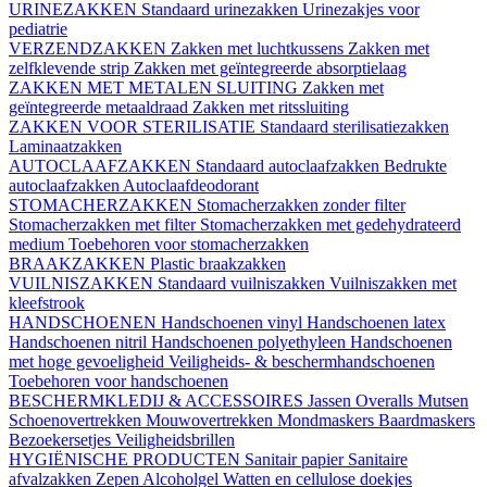
URINEZAKKEN
Standaard urinezakken
Urinezakjes voor
pediatrie
VERZENDZAKKEN
Zakken met luchtkussens
Zakken met
zelfklevende strip
Zakken met geïntegreerde absorptielaag
ZAKKEN MET METALEN SLUITING
Zakken met
geïntegreerde metaaldraad
Zakken met ritssluiting
ZAKKEN VOOR STERILISATIE
Standaard sterilisatiezakken
Laminaatzakken
AUTOCLAAFZAKKEN
Standaard autoclaafzakken
Bedrukte
autoclaafzakken
Autoclaafdeodorant
STOMACHERZAKKEN
Stomacherzakken zonder filter
Stomacherzakken met filter
Stomacherzakken met gedehydrateerd
medium
Toebehoren voor stomacherzakken
BRAAKZAKKEN
Plastic braakzakken
VUILNISZAKKEN
Standaard vuilniszakken
Vuilniszakken met
kleefstrook
HANDSCHOENEN
Handschoenen vinyl
Handschoenen latex
Handschoenen nitril
Handschoenen polyethyleen
Handschoenen
met hoge gevoeligheid
Veiligheids- & beschermhandschoenen
Toebehoren voor handschoenen
BESCHERMKLEDIJ & ACCESSOIRES
Jassen
Overalls
Mutsen
Schoenovertrekken
Mouwovertrekken
Mondmaskers
Baardmaskers
Bezoekersetjes
Veiligheidsbrillen
HYGIËNISCHE PRODUCTEN
Sanitair papier
Sanitaire
afvalzakken
Zepen
Alcoholgel
Watten en cellulose doekjes