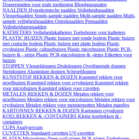
Doseerspuiten voor orale toediening
Bloedgasspuiten
NAALDEN
Hypodermische naalden
Veiligheidsnaalden
Vleugelnaalden
Single-sample naalden
Multi-sample naalden
Multi-
sample veiligheidsnaalden
Optreknaalden
Pennaalden
Veiligheidspennaalden
KATHETERS
Veiligheidskatheters
Toebehoren voor katheters
PLASTIC BUIZEN
Plastic buizen met ronde bodem
Plastic buizen
met conische bodem
Plastic buizen met platte bodem
Plastic
cryobuizen
Plastic cultuurbuizen
Plastic microbuizen
Plastic PCR-
buizen & - strips
Plastic PCR-microbuizen & -strips
Etiketten voor
buizen
STOPPEN
Vleugeldoppen
Drukdoppen
Overliggende doppen
Steridoppen
Aluminium doppen
Schroefdoppen
KUNSTSTOF REKKEN & DOZEN
Kunststof rekken voor
proefbuizen
Kunststof rekken voor cryobuizen
Kunststof rekken
voor microbuizen
Kunststof rekken voor cuvetten
METALEN REKKEN & DOZEN
Metalen rekken voor
proefbuizen
Metalen rekken voor microbuizen
Metalen rekken voor
cryobuizen
Metalen rekken voor monsterpotten
Metalen mandjes
KARTONNEN REKKEN & DOZEN
Kartonnen cryodozen
KOELREKKEN & -CONTAINERS
Kleine koelrekken & -
containers
CUPS
Analysercups
CUVETTEN
Standaard cuvetten
UV-cuvetten
PLATEN
Microplaten
Deep well platen
PCR-platen
Toebehoren