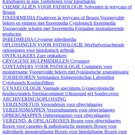
Kleurbakjes in glas
Toebehoren voor kleurbakjes
CHEMICALIËN VOOR PATHOLOGIE
Solventen in jerrycans of
flessen
FIXEERMEDIA
Fixatieven in jerrycans of flessen
Voorgevulde
bekers en emmers met fixeermedia
Cytologisch fixeermedia
Voorgevulde schalen met fixeermedia
Formaline neutraliserende
producten
INBEDMEDIA
Cryogene inbedmedia
OPLOSSINGEN VOOR PATHOLOGIE
Weefselverzachtende
oplossingen voor histologisch gebruik
ONTKALKERS
Zure ontkalkers
CRYOGENE HULPMIDDELEN
Cryospray
CONTAINERS VOOR PATHOLOGIE
Containers voor
monstername
Voorgevulde bekers met fysiologische zoutoplossing
TOEBEHOREN
Snijplanken
Snijgereedschap
Labostiften
Cytofunnels
Koolstoffilters
GYNAECOLOGIE
Vaginale speculums
Gynaecologische
brushes/spatels
Spermacontainer
Ultrasound gel
Sondecovers
ARCHIVERINGSOPLOSSING
VERZENDETUIS
Verzendetuis voor objectglaasjes
VERZENDMAPPEN
Verzendmappen voor objectglaasjes
OPBERGMAPPEN
Opbergmappen voor objectglaasjes
VERZEND- & OPSLAGBOXEN
Boxen voor objectglaasjes
Boxen voor cassettes & pathologische monsters
Boxen voor
individuele monsterafname
Boxen voor bloedafname
Boxen voor