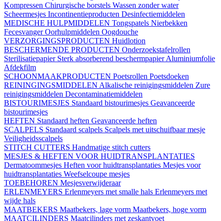
Kompressen
Chirurgische borstels
Wassen zonder water
Scheermesjes
Incontinentieproducten
Desinfectiemiddelen
MEDISCHE HULPMIDDELEN
Tongspatels
Nierbekken
Fecesvanger
Oorhulpmiddelen
Oogdouche
VERZORGINGSPRODUCTEN
Huidlotion
BESCHERMENDE PRODUCTEN
Onderzoekstafelrollen
Sterilisatiepapier
Sterk absorberend beschermpapier
Aluminiumfolie
Afdekfilm
SCHOONMAAKPRODUCTEN
Poetsrollen
Poetsdoeken
REININGINGSMIDDELEN
Alkalische reinigingsmiddelen
Zure
reinigingsmiddelen
Decontaminatiemiddelen
BISTOURIMESJES
Standaard bistourimesjes
Geavanceerde
bistourimesjes
HEFTEN
Standaard heften
Geavanceerde heften
SCALPELS
Standaard scalpels
Scalpels met uitschuifbaar mesje
Veiligheidsscalpels
STITCH CUTTERS
Handmatige stitch cutters
MESJES & HEFTEN VOOR HUIDTRANSPLANTATIES
Dermatoommesjes
Heften voor huidtransplantaties
Mesjes voor
huidtransplantaties
Weefselcoupe mesjes
TOEBEHOREN
Mesjesverwijderaar
ERLENMEYERS
Erlenmeyers met smalle hals
Erlenmeyers met
wijde hals
MAATBEKERS
Maatbekers, lage vorm
Maatbekers, hoge vorm
MAATCILINDERS
Maatcilinders met zeskantvoet