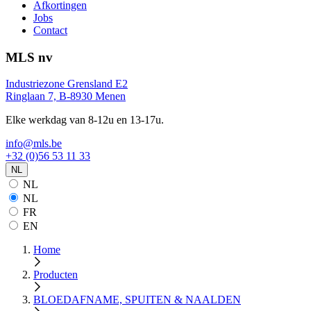
Afkortingen
Jobs
Contact
MLS nv
Industriezone Grensland E2
Ringlaan 7, B-8930 Menen
Elke werkdag van 8-12u en 13-17u.
info@mls.be
+32 (0)56 53 11 33
NL
NL
NL
FR
EN
Home
Producten
BLOEDAFNAME, SPUITEN & NAALDEN