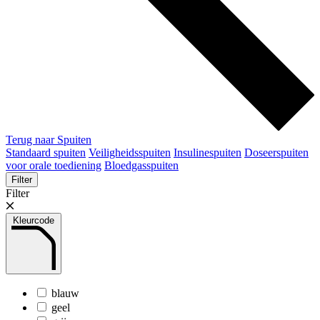
Terug naar Spuiten
Standaard spuiten
Veiligheidsspuiten
Insulinespuiten
Doseerspuiten
voor orale toediening
Bloedgasspuiten
Filter
Filter
Kleurcode
blauw
geel