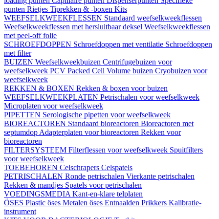
loading punten
Capillaire punten
Dispenserpunten
Specifieke
punten
Rietjes
Tiprekken & -boxen
Kits
WEEFSELKWEEKFLESSEN
Standaard weefselkweekflessen
Weefselkweekflessen met hersluitbaar deksel
Weefselkweekflessen
met peel-off folie
SCHROEFDOPPEN
Schroefdoppen met ventilatie
Schroefdoppen
met filter
BUIZEN
Weefselkweekbuizen
Centrifugebuizen voor
weefselkweek
PCV Packed Cell Volume buizen
Cryobuizen voor
weefselkweek
REKKEN & BOXEN
Rekken & boxen voor buizen
WEEFSELKWEEKPLATEN
Petrischalen voor weefselkweek
Microplaten voor weefselkweek
PIPETTEN
Serologische pipetten voor weefselkweek
BIOREACTOREN
Standaard bioreactoren
Bioreactoren met
septumdop
Adapterplaten voor bioreactoren
Rekken voor
bioreactoren
FILTERSYSTEEM
Filterflessen voor weefselkweek
Spuitfilters
voor weefselkweek
TOEBEHOREN
Celschrapers
Celspatels
PETRISCHALEN
Ronde petrischalen
Vierkante petrischalen
Rekken & mandjes
Spatels voor petrischalen
VOEDINGSMEDIA
Kant-en-klare telplaten
ÖSES
Plastic öses
Metalen öses
Entnaalden
Prikkers
Kalibratie-
instrument