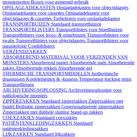
monsterpotten
Boxen voor gemengd gebruik
OPSLAGLADEKASTEN
Opslagladekasten voor objectglaasjes
Opslagladekasten voor cassettes
Opslagladekasten voor
objectglaasjes & cassettes
Toebehoren voor opslagladekasten
TRANSPORTBUIZEN
Standaard transportbuizen
TRANSPORTBLISTERS
Transportblisters voor bloedbuizen
Transportblisters voor feces- & urinebuizen
Transportblisters voor
swabs
Transportblisters voor objectglaasjes
Transportblisters voor
parasitologie
Combiblisters
VERZENDZAKKEN
ABSORBEREND MATERIAAL VOOR VERZENDEN VAN
MONSTERS
Absorberend papier
Absorberende pads
Absorberende
zakjes
Absorberende rekken
Absorberende gel
THERMISCHE TRANSPORTMIDDELEN
Isothermische
draagtassen
Koelelementen & -kussens
Temperatuur tracking strips
Transportflessen
ARCHIVERINGSOPLOSSING
Archiveringsoplossing voor
pathologische monsters
ZIPPERZAKKEN
Standaard zipperzakken
Zipperzakken met
buidel
Bedrukte zipperzakken
Gepersonaliseerde zipperzakken
Zipperzakken met dubbele sluiting
Stand-up zakken
COEXZAKJES
Standaard coexzakjes
PATIËNTENKLEDINGZAKKEN
Standaard
patiëntenkledingzakken
LIJKZAKKEN
Standaard lijkzakken