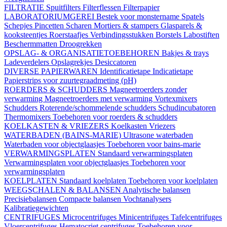
FILTRATIE
Spuitfilters
Filterflessen
Filterpapier
LABORATORIUMGEREI
Bestek voor monstername
Spatels
Schepjes
Pincetten
Scharen
Mortiers & stampers
Glasparels &
kooksteentjes
Roerstaafjes
Verbindingsstukken
Borstels
Labostiften
Beschermmatten
Droogrekken
OPSLAG- & ORGANISATIETOEBEHOREN
Bakjes & trays
Ladeverdelers
Opslagrekjes
Desiccatoren
DIVERSE PAPIERWAREN
Identificatietape
Indicatietape
Papierstrips voor zuurtegraadmeting (pH)
ROERDERS & SCHUDDERS
Magneetroerders zonder
verwarming
Magneetroerders met verwarming
Vortexmixers
Schudders
Roterende/schommelende schudders
Schudincubatoren
Thermomixers
Toebehoren voor roerders & schudders
KOELKASTEN & VRIEZERS
Koelkasten
Vriezers
WATERBADEN (BAINS-MARIE)
Ultrasone waterbaden
Waterbaden voor objectglaasjes
Toebehoren voor bains-marie
VERWARMINGSPLATEN
Standaard verwarmingsplaten
Verwarmingsplaten voor objectglaasjes
Toebehoren voor
verwarmingsplaten
KOELPLATEN
Standaard koelplaten
Toebehoren voor koelplaten
WEEGSCHALEN & BALANSEN
Analytische balansen
Precisiebalansen
Compacte balansen
Vochtanalysers
Kalibratiegewichten
CENTRIFUGES
Microcentrifuges
Minicentrifuges
Tafelcentrifuges
Vloercentrifuges
Hematocriet centrifuges
Toebehoren voor