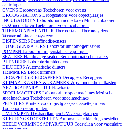
centrifuges
OVENS
Droogovens
Toebehoren voor ovens
DROOGSTATIONS
Droogstations voor objectglaasjes
INCUBATOREN
Laboratoriumincubatoren
Mini-incubatoren
CO2-incubatoren
Toebehoren voor incubatoren
THERMO APPARATUUR
Thermostaten
Thermocyclers
Verwarmd pincettensysteem
DISPENSERS
Paraffinedispensers
HOMOGENISATORS
Laboratoriumhomogenisators
POMPEN
Laboratorium peristaltische pompen
SEALERS
Handmatige sealers
Semi automatische sealers
BLENDERS
Laboratoriumblenders
DILUTERS
Automatische diluters
TRIMMERS
Block trimmers
DECAPPERS & RECAPPERS
Decappers
Recappers
KLIMAATKASTEN & -KAMERS
Vrijstaande klimaatkasten
AFZUIGAPPARATUUR
Flowkasten
SPOELMACHINES
Laboratorium spoelmachines
Medische
spoelmachines
Toebehoren voor spoelmachines
PRINTERS
Printers voor objectglaasjes
Cassetteprinters
Toebehoren voor printers
UV-LAMPEN
UV-handlampen
UV-vervanglampen
KLEURINGSTOESTELLEN
Automatische kleuringstoestellen
BEELDVORMINGSAPPARATUUR
Toestellen voor vasculaire