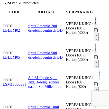
1 - 24
van
70
producten
CODE
ARTIKEL
VERPAKKING
VERPAKKING:
CODE:
Spuit Emerald 2ml
Doos (100) /
LBLEM02
driedelig centrisch BD
Karton (3000)
VERPAKKING:
CODE:
Spuit Emerald 5ml
Doos (100) /
LBLEM05
driedelig centrisch BD
Karton (2000)
Sol-M slip tip spuit,
VERPAKKING:
CODE:
3ml, 3-delig, zonder
Doos (100) /
LSM180003ST
naald, Sol Millennium
Karton (800)
VERPAKKING:
CODE:
Spuit Emerald 10ml