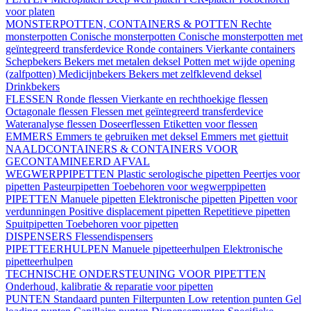
voor platen
MONSTERPOTTEN, CONTAINERS & POTTEN
Rechte
monsterpotten
Conische monsterpotten
Conische monsterpotten met
geïntegreerd transferdevice
Ronde containers
Vierkante containers
Schepbekers
Bekers met metalen deksel
Potten met wijde opening
(zalfpotten)
Medicijnbekers
Bekers met zelfklevend deksel
Drinkbekers
FLESSEN
Ronde flessen
Vierkante en rechthoekige flessen
Octagonale flessen
Flessen met geïntegreerd transferdevice
Wateranalyse flessen
Doseerflessen
Etiketten voor flessen
EMMERS
Emmers te gebruiken met deksel
Emmers met giettuit
NAALDCONTAINERS & CONTAINERS VOOR
GECONTAMINEERD AFVAL
WEGWERPPIPETTEN
Plastic serologische pipetten
Peertjes voor
pipetten
Pasteurpipetten
Toebehoren voor wegwerppipetten
PIPETTEN
Manuele pipetten
Elektronische pipetten
Pipetten voor
verdunningen
Positive displacement pipetten
Repetitieve pipetten
Spuitpipetten
Toebehoren voor pipetten
DISPENSERS
Flessendispensers
PIPETTEERHULPEN
Manuele pipetteerhulpen
Elektronische
pipetteerhulpen
TECHNISCHE ONDERSTEUNING VOOR PIPETTEN
Onderhoud, kalibratie & reparatie voor pipetten
PUNTEN
Standaard punten
Filterpunten
Low retention punten
Gel