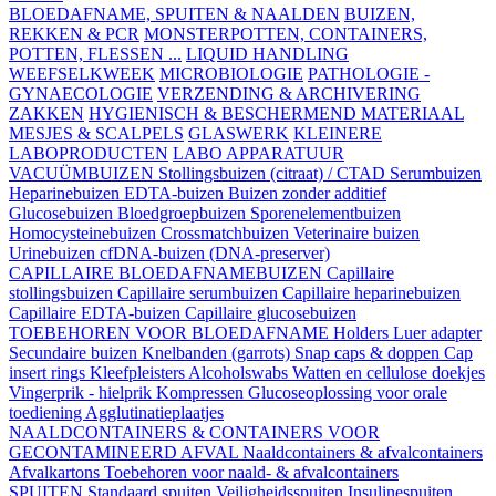
BLOEDAFNAME, SPUITEN & NAALDEN
BUIZEN,
REKKEN & PCR
MONSTERPOTTEN, CONTAINERS,
POTTEN, FLESSEN ...
LIQUID HANDLING
WEEFSELKWEEK
MICROBIOLOGIE
PATHOLOGIE -
GYNAECOLOGIE
VERZENDING & ARCHIVERING
ZAKKEN
HYGIENISCH & BESCHERMEND MATERIAAL
MESJES & SCALPELS
GLASWERK
KLEINERE
LABOPRODUCTEN
LABO APPARATUUR
VACUÜMBUIZEN
Stollingsbuizen (citraat) / CTAD
Serumbuizen
Heparinebuizen
EDTA-buizen
Buizen zonder additief
Glucosebuizen
Bloedgroepbuizen
Sporenelementbuizen
Homocysteinebuizen
Crossmatchbuizen
Veterinaire buizen
Urinebuizen
cfDNA-buizen (DNA-preserver)
CAPILLAIRE BLOEDAFNAMEBUIZEN
Capillaire
stollingsbuizen
Capillaire serumbuizen
Capillaire heparinebuizen
Capillaire EDTA-buizen
Capillaire glucosebuizen
TOEBEHOREN VOOR BLOEDAFNAME
Holders
Luer adapter
Secundaire buizen
Knelbanden (garrots)
Snap caps & doppen
Cap
insert rings
Kleefpleisters
Alcoholswabs
Watten en cellulose doekjes
Vingerprik - hielprik
Kompressen
Glucoseoplossing voor orale
toediening
Agglutinatieplaatjes
NAALDCONTAINERS & CONTAINERS VOOR
GECONTAMINEERD AFVAL
Naaldcontainers & afvalcontainers
Afvalkartons
Toebehoren voor naald- & afvalcontainers
SPUITEN
Standaard spuiten
Veiligheidsspuiten
Insulinespuiten