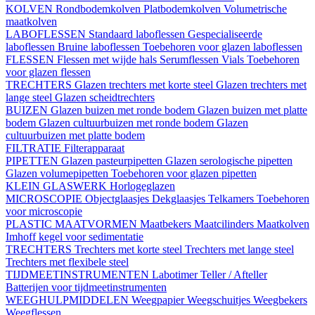
KOLVEN
Rondbodemkolven
Platbodemkolven
Volumetrische
maatkolven
LABOFLESSEN
Standaard laboflessen
Gespecialiseerde
laboflessen
Bruine laboflessen
Toebehoren voor glazen laboflessen
FLESSEN
Flessen met wijde hals
Serumflessen
Vials
Toebehoren
voor glazen flessen
TRECHTERS
Glazen trechters met korte steel
Glazen trechters met
lange steel
Glazen scheidtrechters
BUIZEN
Glazen buizen met ronde bodem
Glazen buizen met platte
bodem
Glazen cultuurbuizen met ronde bodem
Glazen
cultuurbuizen met platte bodem
FILTRATIE
Filterapparaat
PIPETTEN
Glazen pasteurpipetten
Glazen serologische pipetten
Glazen volumepipetten
Toebehoren voor glazen pipetten
KLEIN GLASWERK
Horlogeglazen
MICROSCOPIE
Objectglaasjes
Dekglaasjes
Telkamers
Toebehoren
voor microscopie
PLASTIC MAATVORMEN
Maatbekers
Maatcilinders
Maatkolven
Imhoff kegel voor sedimentatie
TRECHTERS
Trechters met korte steel
Trechters met lange steel
Trechters met flexibele steel
TIJDMEETINSTRUMENTEN
Labotimer
Teller / Afteller
Batterijen voor tijdmeetinstrumenten
WEEGHULPMIDDELEN
Weegpapier
Weegschuitjes
Weegbekers
Weegflessen