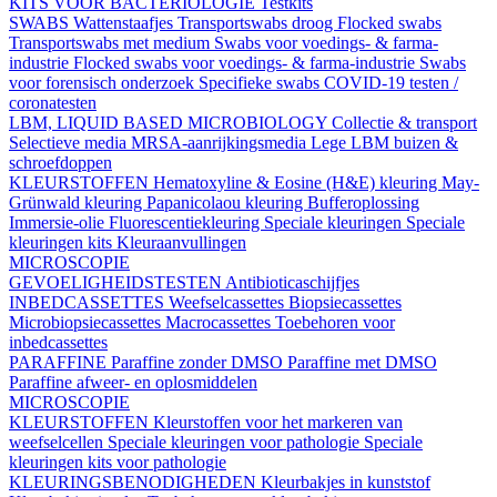
KITS VOOR BACTERIOLOGIE
Testkits
SWABS
Wattenstaafjes
Transportswabs droog
Flocked swabs
Transportswabs met medium
Swabs voor voedings- & farma-
industrie
Flocked swabs voor voedings- & farma-industrie
Swabs
voor forensisch onderzoek
Specifieke swabs
COVID-19 testen /
coronatesten
LBM, LIQUID BASED MICROBIOLOGY
Collectie & transport
Selectieve media
MRSA-aanrijkingsmedia
Lege LBM buizen &
schroefdoppen
KLEURSTOFFEN
Hematoxyline & Eosine (H&E) kleuring
May-
Grünwald kleuring
Papanicolaou kleuring
Bufferoplossing
Immersie-olie
Fluorescentiekleuring
Speciale kleuringen
Speciale
kleuringen kits
Kleuraanvullingen
MICROSCOPIE
GEVOELIGHEIDSTESTEN
Antibioticaschijfjes
INBEDCASSETTES
Weefselcassettes
Biopsiecassettes
Microbiopsiecassettes
Macrocassettes
Toebehoren voor
inbedcassettes
PARAFFINE
Paraffine zonder DMSO
Paraffine met DMSO
Paraffine afweer- en oplosmiddelen
MICROSCOPIE
KLEURSTOFFEN
Kleurstoffen voor het markeren van
weefselcellen
Speciale kleuringen voor pathologie
Speciale
kleuringen kits voor pathologie
KLEURINGSBENODIGHEDEN
Kleurbakjes in kunststof