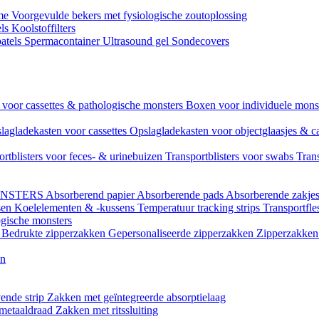
ame
Voorgevulde bekers met fysiologische zoutoplossing
els
Koolstoffilters
atels
Spermacontainer
Ultrasound gel
Sondecovers
voor cassettes & pathologische monsters
Boxen voor individuele mon
lagladekasten voor cassettes
Opslagladekasten voor objectglaasjes & c
ortblisters voor feces- & urinebuizen
Transportblisters voor swabs
Trans
ONSTERS
Absorberend papier
Absorberende pads
Absorberende zakje
sen
Koelelementen & -kussens
Temperatuur tracking strips
Transportfle
ogische monsters
l
Bedrukte zipperzakken
Gepersonaliseerde zipperzakken
Zipperzakken 
en
ende strip
Zakken met geïntegreerde absorptielaag
 metaaldraad
Zakken met ritssluiting