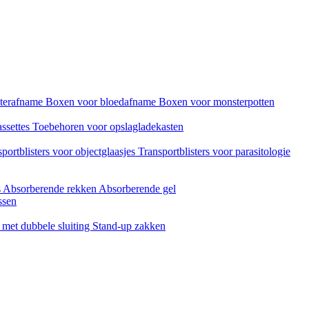
sterafname
Boxen voor bloedafname
Boxen voor monsterpotten
assettes
Toebehoren voor opslagladekasten
portblisters voor objectglaasjes
Transportblisters voor parasitologie
s
Absorberende rekken
Absorberende gel
ssen
met dubbele sluiting
Stand-up zakken