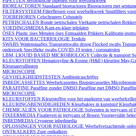
PIPETTEN
Serologische pipetten voor weefselkweek
BIOREACTOREN
Standaard bioreactoren
Bioreactoren met septu
FILTERSYSTEEM
Filterflessen voor weefselkweek
Spuitfilters vo
TOEBEHOREN
Celschrapers
Celspatels
PETRISCHALEN
Ronde petrischalen
Vierkante petrischalen
Rekke
VOEDINGSMEDIA
Kant-en-klare telplaten
ÖSES
Plastic öses
Metalen öses
Entnaalden
Prikkers
Kalibratie-instr
KITS VOOR BACTERIOLOGIE
Testkits
SWABS
Wattenstaafjes
Transportswabs droog
Flocked swabs
Transp
onderzoek
Specifieke swabs
COVID-19 testen / coronatesten
LBM, LIQUID BASED MICROBIOLOGY
Collectie & transport
Se
KLEURSTOFFEN
Hematoxyline & Eosine (H&E) kleuring
May-Gr
Kleuraanvullingen
MICROSCOPIE
GEVOELIGHEIDSTESTEN
Antibioticaschijfjes
INBEDCASSETTES
Weefselcassettes
Biopsiecassettes
Microbiopsie
PARAFFINE
Paraffine zonder DMSO
Paraffine met DMSO
Paraffi
MICROSCOPIE
KLEURSTOFFEN
Kleurstoffen voor het markeren van weefselcell
KLEURINGSBENODIGHEDEN
Kleurbakjes in kunststof
Kleurbak
CHEMICALIËN VOOR PATHOLOGIE
Solventen in jerrycans of f
FIXEERMEDIA
Fixatieven in jerrycans of flessen
Voorgevulde beke
INBEDMEDIA
Cryogene inbedmedia
OPLOSSINGEN VOOR PATHOLOGIE
Weefselverzachtende oplos
ONTKALKERS
Zure ontkalkers