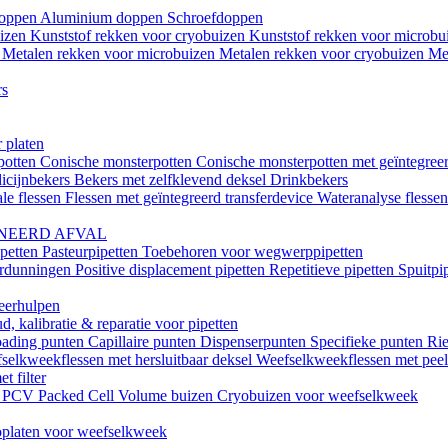
doppen
Aluminium doppen
Schroefdoppen
uizen
Kunststof rekken voor cryobuizen
Kunststof rekken voor microb
n
Metalen rekken voor microbuizen
Metalen rekken voor cryobuizen
Me
rs
 platen
potten
Conische monsterpotten
Conische monsterpotten met geïntegreer
icijnbekers
Bekers met zelfklevend deksel
Drinkbekers
le flessen
Flessen met geïntegreerd transferdevice
Wateranalyse flesse
NEERD AFVAL
ipetten
Pasteurpipetten
Toebehoren voor wegwerppipetten
erdunningen
Positive displacement pipetten
Repetitieve pipetten
Spuitpi
teerhulpen
, kalibratie & reparatie voor pipetten
oading punten
Capillaire punten
Dispenserpunten
Specifieke punten
Rie
selkweekflessen met hersluitbaar deksel
Weefselkweekflessen met peel-
t filter
k
PCV Packed Cell Volume buizen
Cryobuizen voor weefselkweek
platen voor weefselkweek