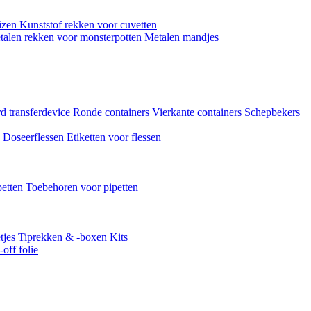
uizen
Kunststof rekken voor cuvetten
talen rekken voor monsterpotten
Metalen mandjes
d transferdevice
Ronde containers
Vierkante containers
Schepbekers
n
Doseerflessen
Etiketten voor flessen
petten
Toebehoren voor pipetten
tjes
Tiprekken & -boxen
Kits
off folie