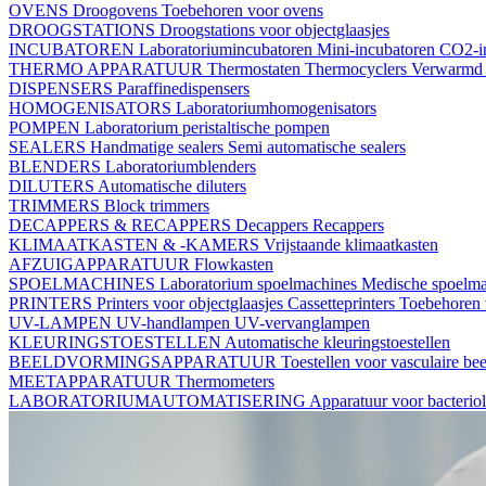
OVENS
Droogovens
Toebehoren voor ovens
DROOGSTATIONS
Droogstations voor objectglaasjes
INCUBATOREN
Laboratoriumincubatoren
Mini-incubatoren
CO2-i
THERMO APPARATUUR
Thermostaten
Thermocyclers
Verwarmd 
DISPENSERS
Paraffinedispensers
HOMOGENISATORS
Laboratoriumhomogenisators
POMPEN
Laboratorium peristaltische pompen
SEALERS
Handmatige sealers
Semi automatische sealers
BLENDERS
Laboratoriumblenders
DILUTERS
Automatische diluters
TRIMMERS
Block trimmers
DECAPPERS & RECAPPERS
Decappers
Recappers
KLIMAATKASTEN & -KAMERS
Vrijstaande klimaatkasten
AFZUIGAPPARATUUR
Flowkasten
SPOELMACHINES
Laboratorium spoelmachines
Medische spoelm
PRINTERS
Printers voor objectglaasjes
Cassetteprinters
Toebehoren v
UV-LAMPEN
UV-handlampen
UV-vervanglampen
KLEURINGSTOESTELLEN
Automatische kleuringstoestellen
BEELDVORMINGSAPPARATUUR
Toestellen voor vasculaire b
MEETAPPARATUUR
Thermometers
LABORATORIUMAUTOMATISERING
Apparatuur voor bacterio