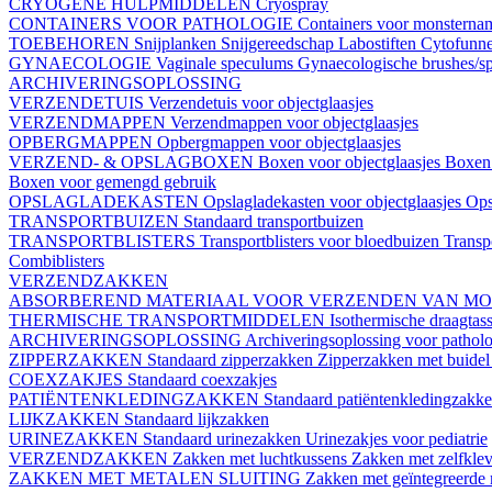
CRYOGENE HULPMIDDELEN
Cryospray
CONTAINERS VOOR PATHOLOGIE
Containers voor monstern
TOEBEHOREN
Snijplanken
Snijgereedschap
Labostiften
Cytofunn
GYNAECOLOGIE
Vaginale speculums
Gynaecologische brushes/sp
ARCHIVERINGSOPLOSSING
VERZENDETUIS
Verzendetuis voor objectglaasjes
VERZENDMAPPEN
Verzendmappen voor objectglaasjes
OPBERGMAPPEN
Opbergmappen voor objectglaasjes
VERZEND- & OPSLAGBOXEN
Boxen voor objectglaasjes
Boxen 
Boxen voor gemengd gebruik
OPSLAGLADEKASTEN
Opslagladekasten voor objectglaasjes
Ops
TRANSPORTBUIZEN
Standaard transportbuizen
TRANSPORTBLISTERS
Transportblisters voor bloedbuizen
Transp
Combiblisters
VERZENDZAKKEN
ABSORBEREND MATERIAAL VOOR VERZENDEN VAN M
THERMISCHE TRANSPORTMIDDELEN
Isothermische draagtas
ARCHIVERINGSOPLOSSING
Archiveringsoplossing voor pathol
ZIPPERZAKKEN
Standaard zipperzakken
Zipperzakken met buide
COEXZAKJES
Standaard coexzakjes
PATIËNTENKLEDINGZAKKEN
Standaard patiëntenkledingzakk
LIJKZAKKEN
Standaard lijkzakken
URINEZAKKEN
Standaard urinezakken
Urinezakjes voor pediatrie
VERZENDZAKKEN
Zakken met luchtkussens
Zakken met zelfklev
ZAKKEN MET METALEN SLUITING
Zakken met geïntegreerde