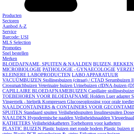
Producten
Sectoren
Aanbod A-Z
Service
Barcode: USI
MLS Selection
Promoties
Snel bestellen
Merken
BLOEDAFNAME, SPUITEN & NAALDEN
BUIZEN, REKKEN
MICROBIOLOGIE
PATHOLOGIE - GYNAECOLOGIE
VERZE
KLEINERE LABOPRODUCTEN
LABO APPARATUUR
VACUÜMBUIZEN
Stollingsbuizen (citraat) / CTAD
Serumbuizen
H
Crossmatchbuizen
Veterinaire buizen
Urinebuizen
cfDNA-buizen (DN
CAPILLAIRE BLOEDAFNAMEBUIZEN
Capillaire stollingsbuiz
TOEBEHOREN VOOR BLOEDAFNAME
Holders
Luer adapter
S
Vingerprik - hielprik
Kompressen
Glucoseoplossing voor orale toedi
NAALDCONTAINERS & CONTAINERS VOOR GECONTAMI
SPUITEN
Standaard spuiten
Veiligheidsspuiten
Insulinespuiten
Dosee
NAALDEN
Hypodermische naalden
Veiligheidsnaalden
Vleugelnaa
KATHETERS
Veiligheidskatheters
Toebehoren voor katheters
PLASTIC BUIZEN
Plastic buizen met ronde bodem
Plastic buizen
strips
Plastic PCR-microbuizen & -strips
Etiketten voor buizen