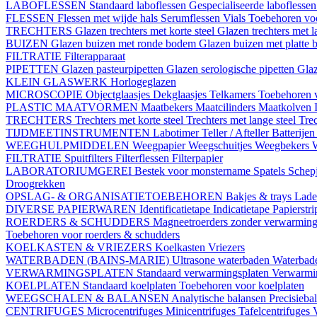
LABOFLESSEN
Standaard laboflessen
Gespecialiseerde laboflesse
FLESSEN
Flessen met wijde hals
Serumflessen
Vials
Toebehoren voo
TRECHTERS
Glazen trechters met korte steel
Glazen trechters met l
BUIZEN
Glazen buizen met ronde bodem
Glazen buizen met platte
FILTRATIE
Filterapparaat
PIPETTEN
Glazen pasteurpipetten
Glazen serologische pipetten
Gla
KLEIN GLASWERK
Horlogeglazen
MICROSCOPIE
Objectglaasjes
Dekglaasjes
Telkamers
Toebehoren 
PLASTIC MAATVORMEN
Maatbekers
Maatcilinders
Maatkolven
TRECHTERS
Trechters met korte steel
Trechters met lange steel
Trec
TIJDMEETINSTRUMENTEN
Labotimer
Teller / Afteller
Batterijen
WEEGHULPMIDDELEN
Weegpapier
Weegschuitjes
Weegbekers
FILTRATIE
Spuitfilters
Filterflessen
Filterpapier
LABORATORIUMGEREI
Bestek voor monstername
Spatels
Schep
Droogrekken
OPSLAG- & ORGANISATIETOEBEHOREN
Bakjes & trays
Lade
DIVERSE PAPIERWAREN
Identificatietape
Indicatietape
Papierstr
ROERDERS & SCHUDDERS
Magneetroerders zonder verwarmin
Toebehoren voor roerders & schudders
KOELKASTEN & VRIEZERS
Koelkasten
Vriezers
WATERBADEN (BAINS-MARIE)
Ultrasone waterbaden
Waterbade
VERWARMINGSPLATEN
Standaard verwarmingsplaten
Verwarmin
KOELPLATEN
Standaard koelplaten
Toebehoren voor koelplaten
WEEGSCHALEN & BALANSEN
Analytische balansen
Precisieba
CENTRIFUGES
Microcentrifuges
Minicentrifuges
Tafelcentrifuges