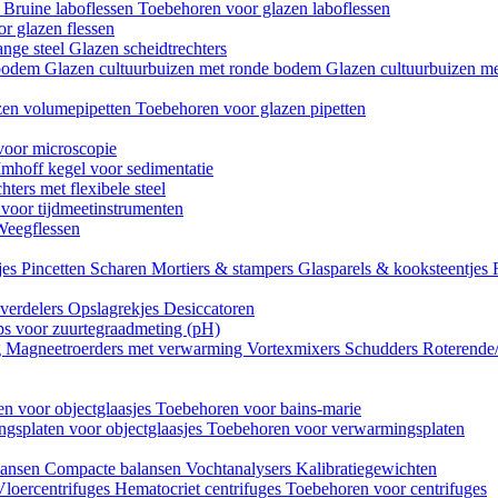
n
Bruine laboflessen
Toebehoren voor glazen laboflessen
r glazen flessen
ange steel
Glazen scheidtrechters
 bodem
Glazen cultuurbuizen met ronde bodem
Glazen cultuurbuizen me
zen volumepipetten
Toebehoren voor glazen pipetten
voor microscopie
Imhoff kegel voor sedimentatie
hters met flexibele steel
 voor tijdmeetinstrumenten
Weegflessen
jes
Pincetten
Scharen
Mortiers & stampers
Glasparels & kooksteentjes
verdelers
Opslagrekjes
Desiccatoren
ips voor zuurtegraadmeting (pH)
g
Magneetroerders met verwarming
Vortexmixers
Schudders
Roterende
n voor objectglaasjes
Toebehoren voor bains-marie
gsplaten voor objectglaasjes
Toebehoren voor verwarmingsplaten
lansen
Compacte balansen
Vochtanalysers
Kalibratiegewichten
Vloercentrifuges
Hematocriet centrifuges
Toebehoren voor centrifuges