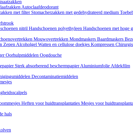
naatzakken
claafzakken
Autoclaafdeodorant
akken met filter
Stomacherzakken met gedehydrateerd medium
Toebeh
fstrook
schoenen nitril
Handschoenen polyethyleen
Handschoenen met hoge g
choenovertrekken
Mouwovertrekken
Mondmaskers
Baardmaskers
Bezo
en
Zepen
Alcoholgel
Watten en cellulose doekjes
Kompressen
Chirurgis
ger
Oorhulpmiddelen
Oogdouche
tiepapier
Sterk absorberend beschermpapier
Aluminiumfolie
Afdekfilm
inigingsmiddelen
Decontaminatiemiddelen
mesjes
igheidsscalpels
oommesjes
Heften voor huidtransplantaties
Mesjes voor huidtransplant
e hals
kolven