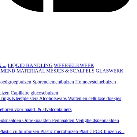
...
LIQUID HANDLING
WEEFSELKWEEK
RMEND MATERIAAL
MESJES & SCALPELS
GLASWERK
loedgroepbuizen
Sporenelementbuizen
Homocysteinebuizen
uizen
Capillaire glucosebuizen
t rings
Kleefpleisters
Alcoholswabs
Watten en cellulose doekjes
ehoren voor naald- & afvalcontainers
eidsnaalden
Optreknaalden
Pennaalden
Veiligheidspennaalden
Plastic cultuurbuizen
Plastic microbuizen
Plastic PCR-buizen & -