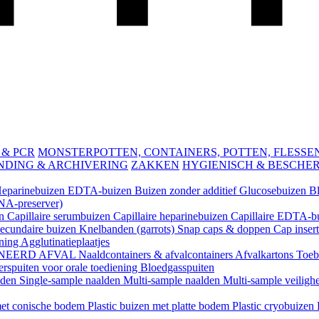
 & PCR
MONSTERPOTTEN, CONTAINERS, POTTEN, FLESSEN 
NDING & ARCHIVERING
ZAKKEN
HYGIENISCH & BESCHE
eparinebuizen
EDTA-buizen
Buizen zonder additief
Glucosebuizen
B
A-preserver)
en
Capillaire serumbuizen
Capillaire heparinebuizen
Capillaire EDTA-b
ecundaire buizen
Knelbanden (garrots)
Snap caps & doppen
Cap inser
ening
Agglutinatieplaatjes
NEERD AFVAL
Naaldcontainers & afvalcontainers
Afvalkartons
Toeb
rspuiten voor orale toediening
Bloedgasspuiten
lden
Single-sample naalden
Multi-sample naalden
Multi-sample veiligh
 met conische bodem
Plastic buizen met platte bodem
Plastic cryobuizen