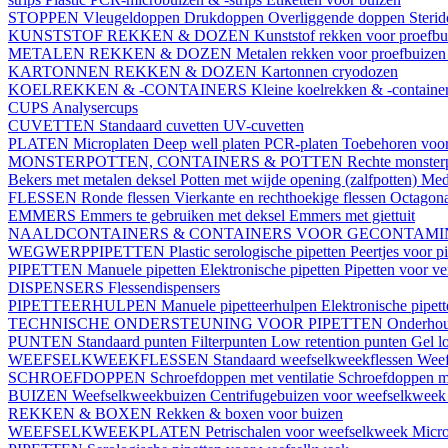
STOPPEN
Vleugeldoppen
Drukdoppen
Overliggende doppen
Steri
KUNSTSTOF REKKEN & DOZEN
Kunststof rekken voor proefb
METALEN REKKEN & DOZEN
Metalen rekken voor proefbuize
KARTONNEN REKKEN & DOZEN
Kartonnen cryodozen
KOELREKKEN & -CONTAINERS
Kleine koelrekken & -containe
CUPS
Analysercups
CUVETTEN
Standaard cuvetten
UV-cuvetten
PLATEN
Microplaten
Deep well platen
PCR-platen
Toebehoren voor
MONSTERPOTTEN, CONTAINERS & POTTEN
Rechte monster
Bekers met metalen deksel
Potten met wijde opening (zalfpotten)
Med
FLESSEN
Ronde flessen
Vierkante en rechthoekige flessen
Octagona
EMMERS
Emmers te gebruiken met deksel
Emmers met giettuit
NAALDCONTAINERS & CONTAINERS VOOR GECONTAMI
WEGWERPPIPETTEN
Plastic serologische pipetten
Peertjes voor p
PIPETTEN
Manuele pipetten
Elektronische pipetten
Pipetten voor v
DISPENSERS
Flessendispensers
PIPETTEERHULPEN
Manuele pipetteerhulpen
Elektronische pipet
TECHNISCHE ONDERSTEUNING VOOR PIPETTEN
Onderhoud
PUNTEN
Standaard punten
Filterpunten
Low retention punten
Gel l
WEEFSELKWEEKFLESSEN
Standaard weefselkweekflessen
Weef
SCHROEFDOPPEN
Schroefdoppen met ventilatie
Schroefdoppen me
BUIZEN
Weefselkweekbuizen
Centrifugebuizen voor weefselkwee
REKKEN & BOXEN
Rekken & boxen voor buizen
WEEFSELKWEEKPLATEN
Petrischalen voor weefselkweek
Micro