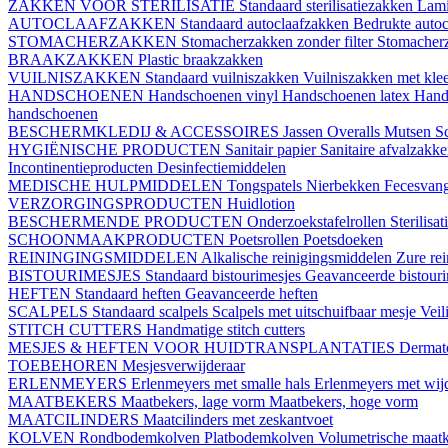
ZAKKEN VOOR STERILISATIE
Standaard sterilisatiezakken
Lami
AUTOCLAAFZAKKEN
Standaard autoclaafzakken
Bedrukte auto
STOMACHERZAKKEN
Stomacherzakken zonder filter
Stomacherz
BRAAKZAKKEN
Plastic braakzakken
VUILNISZAKKEN
Standaard vuilniszakken
Vuilniszakken met klee
HANDSCHOENEN
Handschoenen vinyl
Handschoenen latex
Hand
handschoenen
BESCHERMKLEDIJ & ACCESSOIRES
Jassen
Overalls
Mutsen
S
HYGIËNISCHE PRODUCTEN
Sanitair papier
Sanitaire afvalzakk
Incontinentieproducten
Desinfectiemiddelen
MEDISCHE HULPMIDDELEN
Tongspatels
Nierbekken
Fecesvan
VERZORGINGSPRODUCTEN
Huidlotion
BESCHERMENDE PRODUCTEN
Onderzoekstafelrollen
Sterilisa
SCHOONMAAKPRODUCTEN
Poetsrollen
Poetsdoeken
REININGINGSMIDDELEN
Alkalische reinigingsmiddelen
Zure re
BISTOURIMESJES
Standaard bistourimesjes
Geavanceerde bistouri
HEFTEN
Standaard heften
Geavanceerde heften
SCALPELS
Standaard scalpels
Scalpels met uitschuifbaar mesje
Veil
STITCH CUTTERS
Handmatige stitch cutters
MESJES & HEFTEN VOOR HUIDTRANSPLANTATIES
Dermat
TOEBEHOREN
Mesjesverwijderaar
ERLENMEYERS
Erlenmeyers met smalle hals
Erlenmeyers met wijd
MAATBEKERS
Maatbekers, lage vorm
Maatbekers, hoge vorm
MAATCILINDERS
Maatcilinders met zeskantvoet
KOLVEN
Rondbodemkolven
Platbodemkolven
Volumetrische maat