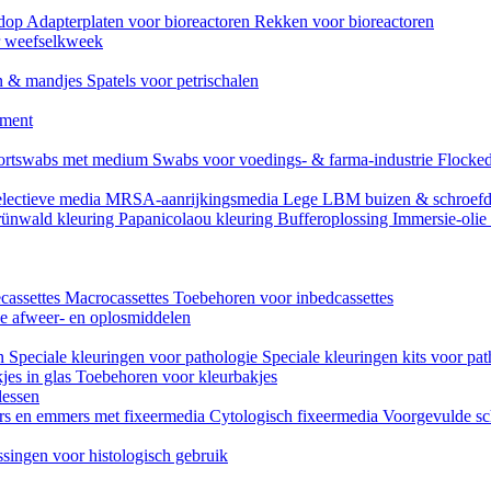
mdop
Adapterplaten voor bioreactoren
Rekken voor bioreactoren
or weefselkweek
n & mandjes
Spatels voor petrischalen
ument
ortswabs met medium
Swabs voor voedings- & farma-industrie
Flocked
lectieve media
MRSA-aanrijkingsmedia
Lege LBM buizen & schroef
ünwald kleuring
Papanicolaou kleuring
Bufferoplossing
Immersie-olie
cassettes
Macrocassettes
Toebehoren voor inbedcassettes
ne afweer- en oplosmiddelen
en
Speciale kleuringen voor pathologie
Speciale kleuringen kits voor pat
jes in glas
Toebehoren voor kleurbakjes
lessen
rs en emmers met fixeermedia
Cytologisch fixeermedia
Voorgevulde sc
singen voor histologisch gebruik