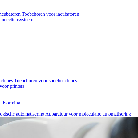
ncubatoren
Toebehoren voor incubatoren
pincettensysteem
achines
Toebehoren voor spoelmachines
oor printers
eeldvorming
logische automatisering
Apparatuur voor moleculaire automatisering