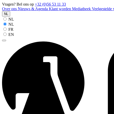
Vragen? Bel ons op
+32 (0)56 53 11 33
Over ons
Nieuws & Agenda
Klant worden
Mediatheek
Veelgestelde
NL
NL
NL
FR
EN