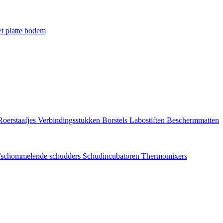
t platte bodem
Roerstaafjes
Verbindingsstukken
Borstels
Labostiften
Beschermmatten
/schommelende schudders
Schudincubatoren
Thermomixers