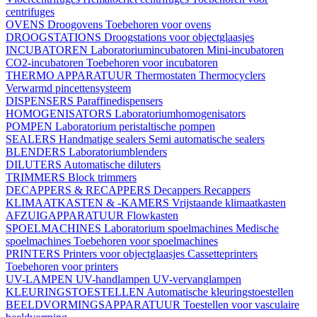
centrifuges
OVENS
Droogovens
Toebehoren voor ovens
DROOGSTATIONS
Droogstations voor objectglaasjes
INCUBATOREN
Laboratoriumincubatoren
Mini-incubatoren
CO2-incubatoren
Toebehoren voor incubatoren
THERMO APPARATUUR
Thermostaten
Thermocyclers
Verwarmd pincettensysteem
DISPENSERS
Paraffinedispensers
HOMOGENISATORS
Laboratoriumhomogenisators
POMPEN
Laboratorium peristaltische pompen
SEALERS
Handmatige sealers
Semi automatische sealers
BLENDERS
Laboratoriumblenders
DILUTERS
Automatische diluters
TRIMMERS
Block trimmers
DECAPPERS & RECAPPERS
Decappers
Recappers
KLIMAATKASTEN & -KAMERS
Vrijstaande klimaatkasten
AFZUIGAPPARATUUR
Flowkasten
SPOELMACHINES
Laboratorium spoelmachines
Medische
spoelmachines
Toebehoren voor spoelmachines
PRINTERS
Printers voor objectglaasjes
Cassetteprinters
Toebehoren voor printers
UV-LAMPEN
UV-handlampen
UV-vervanglampen
KLEURINGSTOESTELLEN
Automatische kleuringstoestellen
BEELDVORMINGSAPPARATUUR
Toestellen voor vasculaire