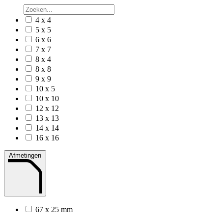
4 x 4
5 x 5
6 x 6
7 x 7
8 x 4
8 x 8
9 x 9
10 x 5
10 x 10
12 x 12
13 x 13
14 x 14
16 x 16
Afmetingen
67 x 25 mm