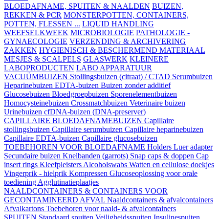
BLOEDAFNAME, SPUITEN & NAALDEN
BUIZEN,
REKKEN & PCR
MONSTERPOTTEN, CONTAINERS,
POTTEN, FLESSEN ...
LIQUID HANDLING
WEEFSELKWEEK
MICROBIOLOGIE
PATHOLOGIE -
GYNAECOLOGIE
VERZENDING & ARCHIVERING
ZAKKEN
HYGIENISCH & BESCHERMEND MATERIAAL
MESJES & SCALPELS
GLASWERK
KLEINERE
LABOPRODUCTEN
LABO APPARATUUR
VACUÜMBUIZEN
Stollingsbuizen (citraat) / CTAD
Serumbuizen
Heparinebuizen
EDTA-buizen
Buizen zonder additief
Glucosebuizen
Bloedgroepbuizen
Sporenelementbuizen
Homocysteinebuizen
Crossmatchbuizen
Veterinaire buizen
Urinebuizen
cfDNA-buizen (DNA-preserver)
CAPILLAIRE BLOEDAFNAMEBUIZEN
Capillaire
stollingsbuizen
Capillaire serumbuizen
Capillaire heparinebuizen
Capillaire EDTA-buizen
Capillaire glucosebuizen
TOEBEHOREN VOOR BLOEDAFNAME
Holders
Luer adapter
Secundaire buizen
Knelbanden (garrots)
Snap caps & doppen
Cap
insert rings
Kleefpleisters
Alcoholswabs
Watten en cellulose doekjes
Vingerprik - hielprik
Kompressen
Glucoseoplossing voor orale
toediening
Agglutinatieplaatjes
NAALDCONTAINERS & CONTAINERS VOOR
GECONTAMINEERD AFVAL
Naaldcontainers & afvalcontainers
Afvalkartons
Toebehoren voor naald- & afvalcontainers
SPUITEN
Standaard spuiten
Veiligheidsspuiten
Insulinespuiten