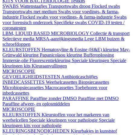
KITS VOOR BACTERIOLOGIE
Testkits
SWABS
Wattenstaafjes
Transportswabs droog
Flocked swabs
Transportswabs met medium
Swabs voor voedings- & farma-
industrie
Flocked swabs voor voedings- & farma-industrie
Swabs
voor forensisch onderzoek
Specifieke swabs
COVID-19 testen /
coronatesten
LBM, LIQUID BASED MICROBIOLOGY
Collectie & transport
Selectieve media
MRSA-aanrijkingsmedia
Lege LBM buizen &
schroefdoppen
KLEURSTOFFEN
Hematoxyline & Eosine (H&E) kleuring
May-
Grünwald kleuring
Papanicolaou kleuring
Bufferoplossing
Immersie-olie
Fluorescentiekleuring
Speciale kleuringen
Speciale
kleuringen kits
Kleuraanvullingen
MICROSCOPIE
GEVOELIGHEIDSTESTEN
Antibioticaschijfjes
INBEDCASSETTES
Weefselcassettes
Biopsiecassettes
Microbiopsiecassettes
Macrocassettes
Toebehoren voor
inbedcassettes
PARAFFINE
Paraffine zonder DMSO
Paraffine met DMSO
Paraffine afweer- en oplosmiddelen
MICROSCOPIE
KLEURSTOFFEN
Kleurstoffen voor het markeren van
weefselcellen
Speciale kleuringen voor pathologie
Speciale
kleuringen kits voor pathologie
KLEURINGSBENODIGHEDEN
Kleurbakjes in kunststof