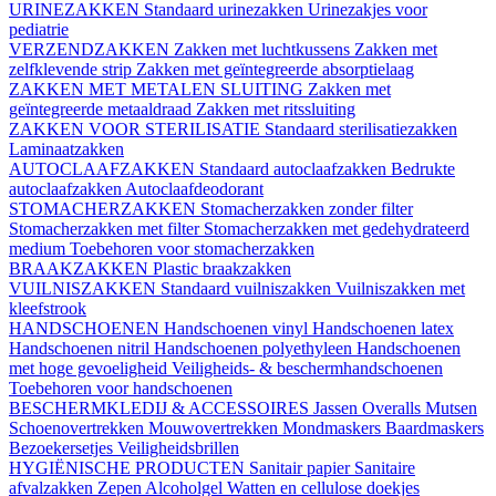
URINEZAKKEN
Standaard urinezakken
Urinezakjes voor
pediatrie
VERZENDZAKKEN
Zakken met luchtkussens
Zakken met
zelfklevende strip
Zakken met geïntegreerde absorptielaag
ZAKKEN MET METALEN SLUITING
Zakken met
geïntegreerde metaaldraad
Zakken met ritssluiting
ZAKKEN VOOR STERILISATIE
Standaard sterilisatiezakken
Laminaatzakken
AUTOCLAAFZAKKEN
Standaard autoclaafzakken
Bedrukte
autoclaafzakken
Autoclaafdeodorant
STOMACHERZAKKEN
Stomacherzakken zonder filter
Stomacherzakken met filter
Stomacherzakken met gedehydrateerd
medium
Toebehoren voor stomacherzakken
BRAAKZAKKEN
Plastic braakzakken
VUILNISZAKKEN
Standaard vuilniszakken
Vuilniszakken met
kleefstrook
HANDSCHOENEN
Handschoenen vinyl
Handschoenen latex
Handschoenen nitril
Handschoenen polyethyleen
Handschoenen
met hoge gevoeligheid
Veiligheids- & beschermhandschoenen
Toebehoren voor handschoenen
BESCHERMKLEDIJ & ACCESSOIRES
Jassen
Overalls
Mutsen
Schoenovertrekken
Mouwovertrekken
Mondmaskers
Baardmaskers
Bezoekersetjes
Veiligheidsbrillen
HYGIËNISCHE PRODUCTEN
Sanitair papier
Sanitaire
afvalzakken
Zepen
Alcoholgel
Watten en cellulose doekjes