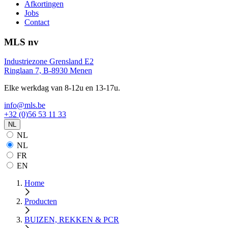
Afkortingen
Jobs
Contact
MLS nv
Industriezone Grensland E2
Ringlaan 7, B-8930 Menen
Elke werkdag van 8-12u en 13-17u.
info@mls.be
+32 (0)56 53 11 33
NL
NL
NL
FR
EN
Home
Producten
BUIZEN, REKKEN & PCR