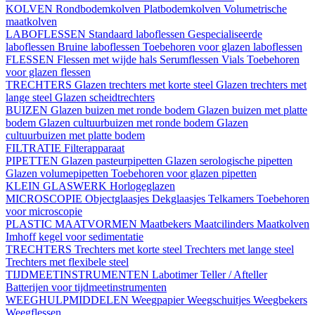
KOLVEN
Rondbodemkolven
Platbodemkolven
Volumetrische
maatkolven
LABOFLESSEN
Standaard laboflessen
Gespecialiseerde
laboflessen
Bruine laboflessen
Toebehoren voor glazen laboflessen
FLESSEN
Flessen met wijde hals
Serumflessen
Vials
Toebehoren
voor glazen flessen
TRECHTERS
Glazen trechters met korte steel
Glazen trechters met
lange steel
Glazen scheidtrechters
BUIZEN
Glazen buizen met ronde bodem
Glazen buizen met platte
bodem
Glazen cultuurbuizen met ronde bodem
Glazen
cultuurbuizen met platte bodem
FILTRATIE
Filterapparaat
PIPETTEN
Glazen pasteurpipetten
Glazen serologische pipetten
Glazen volumepipetten
Toebehoren voor glazen pipetten
KLEIN GLASWERK
Horlogeglazen
MICROSCOPIE
Objectglaasjes
Dekglaasjes
Telkamers
Toebehoren
voor microscopie
PLASTIC MAATVORMEN
Maatbekers
Maatcilinders
Maatkolven
Imhoff kegel voor sedimentatie
TRECHTERS
Trechters met korte steel
Trechters met lange steel
Trechters met flexibele steel
TIJDMEETINSTRUMENTEN
Labotimer
Teller / Afteller
Batterijen voor tijdmeetinstrumenten
WEEGHULPMIDDELEN
Weegpapier
Weegschuitjes
Weegbekers
Weegflessen