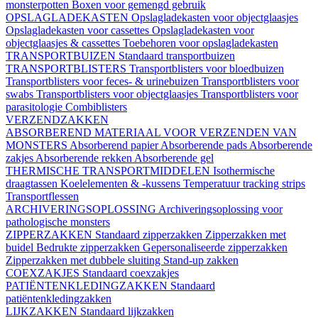
monsterpotten
Boxen voor gemengd gebruik
OPSLAGLADEKASTEN
Opslagladekasten voor objectglaasjes
Opslagladekasten voor cassettes
Opslagladekasten voor
objectglaasjes & cassettes
Toebehoren voor opslagladekasten
TRANSPORTBUIZEN
Standaard transportbuizen
TRANSPORTBLISTERS
Transportblisters voor bloedbuizen
Transportblisters voor feces- & urinebuizen
Transportblisters voor
swabs
Transportblisters voor objectglaasjes
Transportblisters voor
parasitologie
Combiblisters
VERZENDZAKKEN
ABSORBEREND MATERIAAL VOOR VERZENDEN VAN
MONSTERS
Absorberend papier
Absorberende pads
Absorberende
zakjes
Absorberende rekken
Absorberende gel
THERMISCHE TRANSPORTMIDDELEN
Isothermische
draagtassen
Koelelementen & -kussens
Temperatuur tracking strips
Transportflessen
ARCHIVERINGSOPLOSSING
Archiveringsoplossing voor
pathologische monsters
ZIPPERZAKKEN
Standaard zipperzakken
Zipperzakken met
buidel
Bedrukte zipperzakken
Gepersonaliseerde zipperzakken
Zipperzakken met dubbele sluiting
Stand-up zakken
COEXZAKJES
Standaard coexzakjes
PATIËNTENKLEDINGZAKKEN
Standaard
patiëntenkledingzakken
LIJKZAKKEN
Standaard lijkzakken