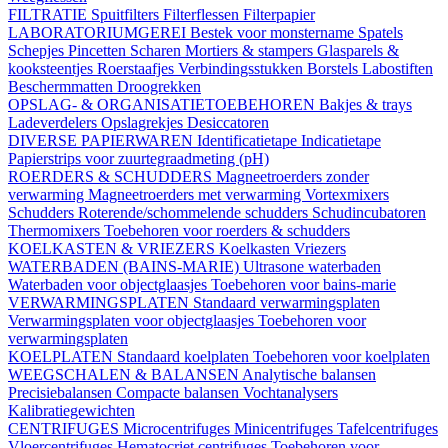
FILTRATIE
Spuitfilters
Filterflessen
Filterpapier
LABORATORIUMGEREI
Bestek voor monstername
Spatels
Schepjes
Pincetten
Scharen
Mortiers & stampers
Glasparels &
kooksteentjes
Roerstaafjes
Verbindingsstukken
Borstels
Labostiften
Beschermmatten
Droogrekken
OPSLAG- & ORGANISATIETOEBEHOREN
Bakjes & trays
Ladeverdelers
Opslagrekjes
Desiccatoren
DIVERSE PAPIERWAREN
Identificatietape
Indicatietape
Papierstrips voor zuurtegraadmeting (pH)
ROERDERS & SCHUDDERS
Magneetroerders zonder
verwarming
Magneetroerders met verwarming
Vortexmixers
Schudders
Roterende/schommelende schudders
Schudincubatoren
Thermomixers
Toebehoren voor roerders & schudders
KOELKASTEN & VRIEZERS
Koelkasten
Vriezers
WATERBADEN (BAINS-MARIE)
Ultrasone waterbaden
Waterbaden voor objectglaasjes
Toebehoren voor bains-marie
VERWARMINGSPLATEN
Standaard verwarmingsplaten
Verwarmingsplaten voor objectglaasjes
Toebehoren voor
verwarmingsplaten
KOELPLATEN
Standaard koelplaten
Toebehoren voor koelplaten
WEEGSCHALEN & BALANSEN
Analytische balansen
Precisiebalansen
Compacte balansen
Vochtanalysers
Kalibratiegewichten
CENTRIFUGES
Microcentrifuges
Minicentrifuges
Tafelcentrifuges
Vloercentrifuges
Hematocriet centrifuges
Toebehoren voor