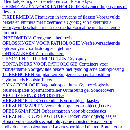
Kleurbakjes in glas
Toebehoren voor kleurbakjes
CHEMICALIËN VOOR PATHOLOGIE
Solventen in jerrycans of
flessen
FIXEERMEDIA
Fixatieven in jerrycans of flessen
Voorgevulde
bekers en emmers met fixeermedia
Cytologisch fixeermedia
Voorgevulde schalen met fixeermedia
Formaline neutraliserende
producten
INBEDMEDIA
Cryogene inbedmedia
OPLOSSINGEN VOOR PATHOLOGIE
Weefselverzachtende
oplossingen voor histologisch gebruik
ONTKALKERS
Zure ontkalkers
CRYOGENE HULPMIDDELEN
Cryospray
CONTAINERS VOOR PATHOLOGIE
Containers voor
monstername
Voorgevulde bekers met fysiologische zoutoplossing
TOEBEHOREN
Snijplanken
Snijgereedschap
Labostiften
Cytofunnels
Koolstoffilters
GYNAECOLOGIE
Vaginale speculums
Gynaecologische
brushes/spatels
Spermacontainer
Ultrasound gel
Sondecovers
ARCHIVERINGSOPLOSSING
VERZENDETUIS
Verzendetuis voor objectglaasjes
VERZENDMAPPEN
Verzendmappen voor objectglaasjes
OPBERGMAPPEN
Opbergmappen voor objectglaasjes
VERZEND- & OPSLAGBOXEN
Boxen voor objectglaasjes
Boxen voor cassettes & pathologische monsters
Boxen voor
individuele monsterafname
Boxen voor bloedafname
Boxen voor