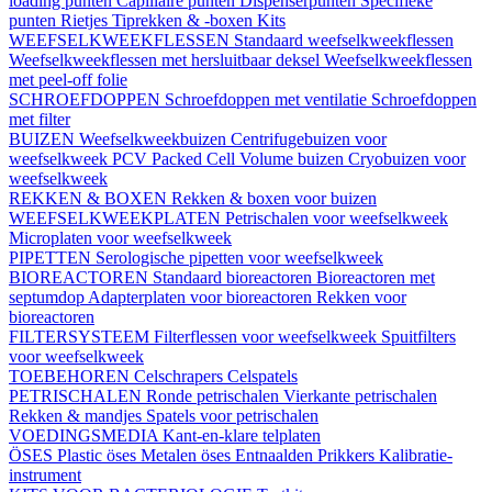
loading punten
Capillaire punten
Dispenserpunten
Specifieke
punten
Rietjes
Tiprekken & -boxen
Kits
WEEFSELKWEEKFLESSEN
Standaard weefselkweekflessen
Weefselkweekflessen met hersluitbaar deksel
Weefselkweekflessen
met peel-off folie
SCHROEFDOPPEN
Schroefdoppen met ventilatie
Schroefdoppen
met filter
BUIZEN
Weefselkweekbuizen
Centrifugebuizen voor
weefselkweek
PCV Packed Cell Volume buizen
Cryobuizen voor
weefselkweek
REKKEN & BOXEN
Rekken & boxen voor buizen
WEEFSELKWEEKPLATEN
Petrischalen voor weefselkweek
Microplaten voor weefselkweek
PIPETTEN
Serologische pipetten voor weefselkweek
BIOREACTOREN
Standaard bioreactoren
Bioreactoren met
septumdop
Adapterplaten voor bioreactoren
Rekken voor
bioreactoren
FILTERSYSTEEM
Filterflessen voor weefselkweek
Spuitfilters
voor weefselkweek
TOEBEHOREN
Celschrapers
Celspatels
PETRISCHALEN
Ronde petrischalen
Vierkante petrischalen
Rekken & mandjes
Spatels voor petrischalen
VOEDINGSMEDIA
Kant-en-klare telplaten
ÖSES
Plastic öses
Metalen öses
Entnaalden
Prikkers
Kalibratie-
instrument