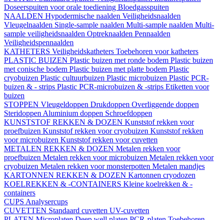
Doseerspuiten voor orale toediening
Bloedgasspuiten
NAALDEN
Hypodermische naalden
Veiligheidsnaalden
Vleugelnaalden
Single-sample naalden
Multi-sample naalden
Multi-
sample veiligheidsnaalden
Optreknaalden
Pennaalden
Veiligheidspennaalden
KATHETERS
Veiligheidskatheters
Toebehoren voor katheters
PLASTIC BUIZEN
Plastic buizen met ronde bodem
Plastic buizen
met conische bodem
Plastic buizen met platte bodem
Plastic
cryobuizen
Plastic cultuurbuizen
Plastic microbuizen
Plastic PCR-
buizen & - strips
Plastic PCR-microbuizen & -strips
Etiketten voor
buizen
STOPPEN
Vleugeldoppen
Drukdoppen
Overliggende doppen
Steridoppen
Aluminium doppen
Schroefdoppen
KUNSTSTOF REKKEN & DOZEN
Kunststof rekken voor
proefbuizen
Kunststof rekken voor cryobuizen
Kunststof rekken
voor microbuizen
Kunststof rekken voor cuvetten
METALEN REKKEN & DOZEN
Metalen rekken voor
proefbuizen
Metalen rekken voor microbuizen
Metalen rekken voor
cryobuizen
Metalen rekken voor monsterpotten
Metalen mandjes
KARTONNEN REKKEN & DOZEN
Kartonnen cryodozen
KOELREKKEN & -CONTAINERS
Kleine koelrekken & -
containers
CUPS
Analysercups
CUVETTEN
Standaard cuvetten
UV-cuvetten
PLATEN
Microplaten
Deep well platen
PCR-platen
Toebehoren