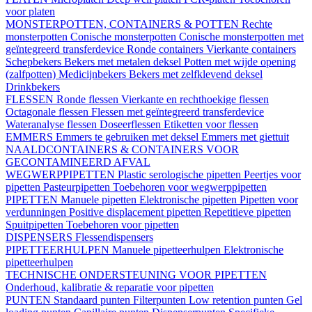
voor platen
MONSTERPOTTEN, CONTAINERS & POTTEN
Rechte
monsterpotten
Conische monsterpotten
Conische monsterpotten met
geïntegreerd transferdevice
Ronde containers
Vierkante containers
Schepbekers
Bekers met metalen deksel
Potten met wijde opening
(zalfpotten)
Medicijnbekers
Bekers met zelfklevend deksel
Drinkbekers
FLESSEN
Ronde flessen
Vierkante en rechthoekige flessen
Octagonale flessen
Flessen met geïntegreerd transferdevice
Wateranalyse flessen
Doseerflessen
Etiketten voor flessen
EMMERS
Emmers te gebruiken met deksel
Emmers met giettuit
NAALDCONTAINERS & CONTAINERS VOOR
GECONTAMINEERD AFVAL
WEGWERPPIPETTEN
Plastic serologische pipetten
Peertjes voor
pipetten
Pasteurpipetten
Toebehoren voor wegwerppipetten
PIPETTEN
Manuele pipetten
Elektronische pipetten
Pipetten voor
verdunningen
Positive displacement pipetten
Repetitieve pipetten
Spuitpipetten
Toebehoren voor pipetten
DISPENSERS
Flessendispensers
PIPETTEERHULPEN
Manuele pipetteerhulpen
Elektronische
pipetteerhulpen
TECHNISCHE ONDERSTEUNING VOOR PIPETTEN
Onderhoud, kalibratie & reparatie voor pipetten
PUNTEN
Standaard punten
Filterpunten
Low retention punten
Gel