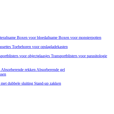
sterafname
Boxen voor bloedafname
Boxen voor monsterpotten
assettes
Toebehoren voor opslagladekasten
portblisters voor objectglaasjes
Transportblisters voor parasitologie
s
Absorberende rekken
Absorberende gel
ssen
met dubbele sluiting
Stand-up zakken