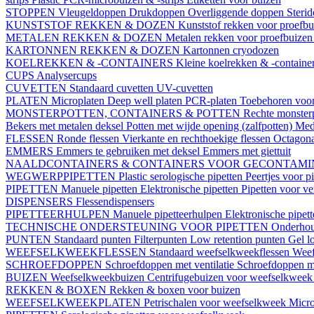
STOPPEN
Vleugeldoppen
Drukdoppen
Overliggende doppen
Steri
KUNSTSTOF REKKEN & DOZEN
Kunststof rekken voor proefb
METALEN REKKEN & DOZEN
Metalen rekken voor proefbuize
KARTONNEN REKKEN & DOZEN
Kartonnen cryodozen
KOELREKKEN & -CONTAINERS
Kleine koelrekken & -containe
CUPS
Analysercups
CUVETTEN
Standaard cuvetten
UV-cuvetten
PLATEN
Microplaten
Deep well platen
PCR-platen
Toebehoren voor
MONSTERPOTTEN, CONTAINERS & POTTEN
Rechte monster
Bekers met metalen deksel
Potten met wijde opening (zalfpotten)
Med
FLESSEN
Ronde flessen
Vierkante en rechthoekige flessen
Octagona
EMMERS
Emmers te gebruiken met deksel
Emmers met giettuit
NAALDCONTAINERS & CONTAINERS VOOR GECONTAMI
WEGWERPPIPETTEN
Plastic serologische pipetten
Peertjes voor p
PIPETTEN
Manuele pipetten
Elektronische pipetten
Pipetten voor v
DISPENSERS
Flessendispensers
PIPETTEERHULPEN
Manuele pipetteerhulpen
Elektronische pipet
TECHNISCHE ONDERSTEUNING VOOR PIPETTEN
Onderhoud
PUNTEN
Standaard punten
Filterpunten
Low retention punten
Gel l
WEEFSELKWEEKFLESSEN
Standaard weefselkweekflessen
Weef
SCHROEFDOPPEN
Schroefdoppen met ventilatie
Schroefdoppen me
BUIZEN
Weefselkweekbuizen
Centrifugebuizen voor weefselkwee
REKKEN & BOXEN
Rekken & boxen voor buizen
WEEFSELKWEEKPLATEN
Petrischalen voor weefselkweek
Micro