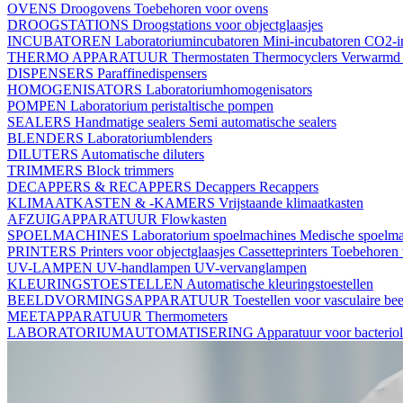
OVENS
Droogovens
Toebehoren voor ovens
DROOGSTATIONS
Droogstations voor objectglaasjes
INCUBATOREN
Laboratoriumincubatoren
Mini-incubatoren
CO2-i
THERMO APPARATUUR
Thermostaten
Thermocyclers
Verwarmd 
DISPENSERS
Paraffinedispensers
HOMOGENISATORS
Laboratoriumhomogenisators
POMPEN
Laboratorium peristaltische pompen
SEALERS
Handmatige sealers
Semi automatische sealers
BLENDERS
Laboratoriumblenders
DILUTERS
Automatische diluters
TRIMMERS
Block trimmers
DECAPPERS & RECAPPERS
Decappers
Recappers
KLIMAATKASTEN & -KAMERS
Vrijstaande klimaatkasten
AFZUIGAPPARATUUR
Flowkasten
SPOELMACHINES
Laboratorium spoelmachines
Medische spoelm
PRINTERS
Printers voor objectglaasjes
Cassetteprinters
Toebehoren v
UV-LAMPEN
UV-handlampen
UV-vervanglampen
KLEURINGSTOESTELLEN
Automatische kleuringstoestellen
BEELDVORMINGSAPPARATUUR
Toestellen voor vasculaire b
MEETAPPARATUUR
Thermometers
LABORATORIUMAUTOMATISERING
Apparatuur voor bacterio