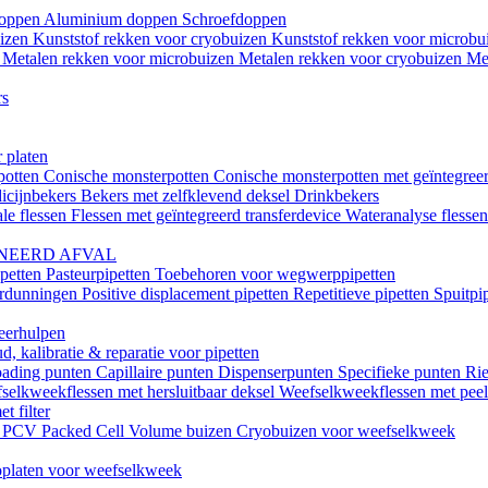
doppen
Aluminium doppen
Schroefdoppen
uizen
Kunststof rekken voor cryobuizen
Kunststof rekken voor microb
n
Metalen rekken voor microbuizen
Metalen rekken voor cryobuizen
Me
rs
 platen
potten
Conische monsterpotten
Conische monsterpotten met geïntegreer
icijnbekers
Bekers met zelfklevend deksel
Drinkbekers
le flessen
Flessen met geïntegreerd transferdevice
Wateranalyse flesse
NEERD AFVAL
ipetten
Pasteurpipetten
Toebehoren voor wegwerppipetten
erdunningen
Positive displacement pipetten
Repetitieve pipetten
Spuitpi
teerhulpen
, kalibratie & reparatie voor pipetten
oading punten
Capillaire punten
Dispenserpunten
Specifieke punten
Rie
selkweekflessen met hersluitbaar deksel
Weefselkweekflessen met peel-
t filter
k
PCV Packed Cell Volume buizen
Cryobuizen voor weefselkweek
platen voor weefselkweek