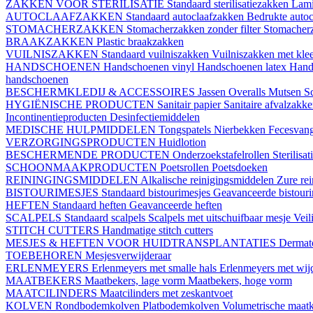
ZAKKEN VOOR STERILISATIE
Standaard sterilisatiezakken
Lami
AUTOCLAAFZAKKEN
Standaard autoclaafzakken
Bedrukte auto
STOMACHERZAKKEN
Stomacherzakken zonder filter
Stomacherz
BRAAKZAKKEN
Plastic braakzakken
VUILNISZAKKEN
Standaard vuilniszakken
Vuilniszakken met klee
HANDSCHOENEN
Handschoenen vinyl
Handschoenen latex
Hand
handschoenen
BESCHERMKLEDIJ & ACCESSOIRES
Jassen
Overalls
Mutsen
S
HYGIËNISCHE PRODUCTEN
Sanitair papier
Sanitaire afvalzakk
Incontinentieproducten
Desinfectiemiddelen
MEDISCHE HULPMIDDELEN
Tongspatels
Nierbekken
Fecesvan
VERZORGINGSPRODUCTEN
Huidlotion
BESCHERMENDE PRODUCTEN
Onderzoekstafelrollen
Sterilisa
SCHOONMAAKPRODUCTEN
Poetsrollen
Poetsdoeken
REININGINGSMIDDELEN
Alkalische reinigingsmiddelen
Zure re
BISTOURIMESJES
Standaard bistourimesjes
Geavanceerde bistouri
HEFTEN
Standaard heften
Geavanceerde heften
SCALPELS
Standaard scalpels
Scalpels met uitschuifbaar mesje
Veil
STITCH CUTTERS
Handmatige stitch cutters
MESJES & HEFTEN VOOR HUIDTRANSPLANTATIES
Dermat
TOEBEHOREN
Mesjesverwijderaar
ERLENMEYERS
Erlenmeyers met smalle hals
Erlenmeyers met wijd
MAATBEKERS
Maatbekers, lage vorm
Maatbekers, hoge vorm
MAATCILINDERS
Maatcilinders met zeskantvoet
KOLVEN
Rondbodemkolven
Platbodemkolven
Volumetrische maat