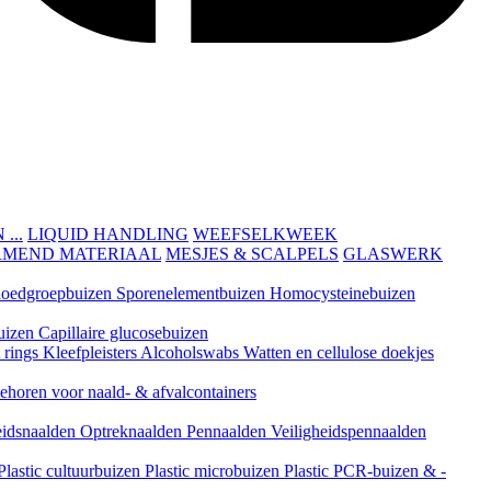
...
LIQUID HANDLING
WEEFSELKWEEK
RMEND MATERIAAL
MESJES & SCALPELS
GLASWERK
loedgroepbuizen
Sporenelementbuizen
Homocysteinebuizen
uizen
Capillaire glucosebuizen
t rings
Kleefpleisters
Alcoholswabs
Watten en cellulose doekjes
ehoren voor naald- & afvalcontainers
eidsnaalden
Optreknaalden
Pennaalden
Veiligheidspennaalden
Plastic cultuurbuizen
Plastic microbuizen
Plastic PCR-buizen & -