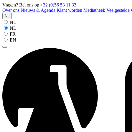
Vragen? Bel ons op
+32 (0)56 53 11 33
Over ons
Nieuws & Agenda
Klant worden
Mediatheek
Veelgestelde
NL
NL
NL
FR
EN