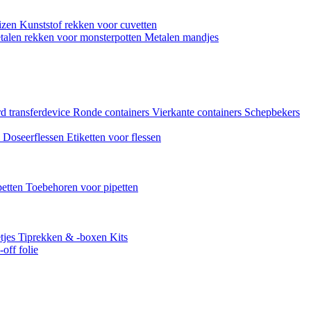
uizen
Kunststof rekken voor cuvetten
talen rekken voor monsterpotten
Metalen mandjes
d transferdevice
Ronde containers
Vierkante containers
Schepbekers
n
Doseerflessen
Etiketten voor flessen
petten
Toebehoren voor pipetten
tjes
Tiprekken & -boxen
Kits
off folie