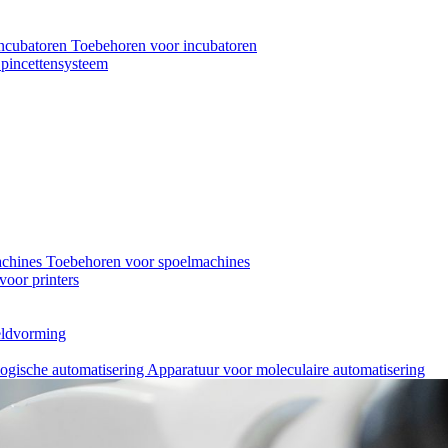
ncubatoren
Toebehoren voor incubatoren
pincettensysteem
achines
Toebehoren voor spoelmachines
oor printers
eeldvorming
logische automatisering
Apparatuur voor moleculaire automatisering