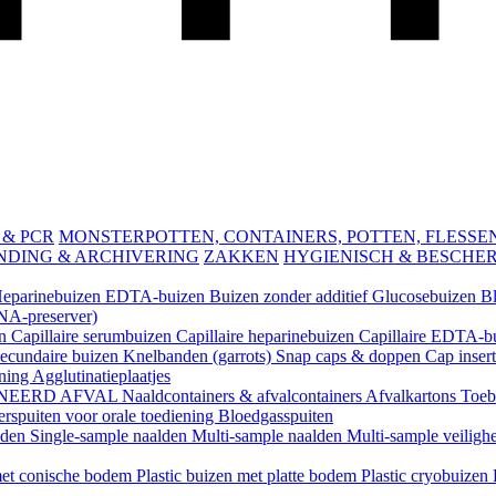
 & PCR
MONSTERPOTTEN, CONTAINERS, POTTEN, FLESSEN 
NDING & ARCHIVERING
ZAKKEN
HYGIENISCH & BESCHE
eparinebuizen
EDTA-buizen
Buizen zonder additief
Glucosebuizen
B
A-preserver)
en
Capillaire serumbuizen
Capillaire heparinebuizen
Capillaire EDTA-b
ecundaire buizen
Knelbanden (garrots)
Snap caps & doppen
Cap inser
ening
Agglutinatieplaatjes
NEERD AFVAL
Naaldcontainers & afvalcontainers
Afvalkartons
Toeb
rspuiten voor orale toediening
Bloedgasspuiten
lden
Single-sample naalden
Multi-sample naalden
Multi-sample veiligh
 met conische bodem
Plastic buizen met platte bodem
Plastic cryobuizen