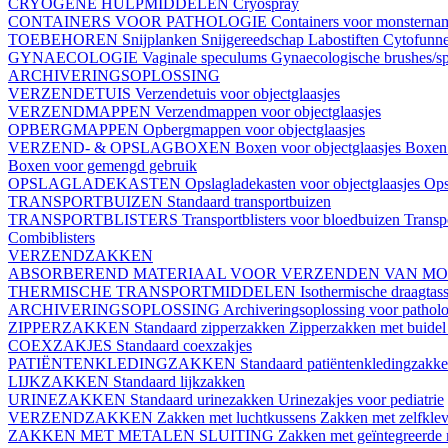
CRYOGENE HULPMIDDELEN
Cryospray
CONTAINERS VOOR PATHOLOGIE
Containers voor monstern
TOEBEHOREN
Snijplanken
Snijgereedschap
Labostiften
Cytofunn
GYNAECOLOGIE
Vaginale speculums
Gynaecologische brushes/sp
ARCHIVERINGSOPLOSSING
VERZENDETUIS
Verzendetuis voor objectglaasjes
VERZENDMAPPEN
Verzendmappen voor objectglaasjes
OPBERGMAPPEN
Opbergmappen voor objectglaasjes
VERZEND- & OPSLAGBOXEN
Boxen voor objectglaasjes
Boxen 
Boxen voor gemengd gebruik
OPSLAGLADEKASTEN
Opslagladekasten voor objectglaasjes
Ops
TRANSPORTBUIZEN
Standaard transportbuizen
TRANSPORTBLISTERS
Transportblisters voor bloedbuizen
Transp
Combiblisters
VERZENDZAKKEN
ABSORBEREND MATERIAAL VOOR VERZENDEN VAN M
THERMISCHE TRANSPORTMIDDELEN
Isothermische draagtas
ARCHIVERINGSOPLOSSING
Archiveringsoplossing voor pathol
ZIPPERZAKKEN
Standaard zipperzakken
Zipperzakken met buide
COEXZAKJES
Standaard coexzakjes
PATIËNTENKLEDINGZAKKEN
Standaard patiëntenkledingzakk
LIJKZAKKEN
Standaard lijkzakken
URINEZAKKEN
Standaard urinezakken
Urinezakjes voor pediatrie
VERZENDZAKKEN
Zakken met luchtkussens
Zakken met zelfklev
ZAKKEN MET METALEN SLUITING
Zakken met geïntegreerde