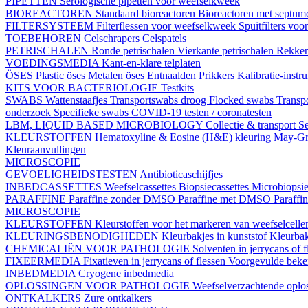
PIPETTEN
Serologische pipetten voor weefselkweek
BIOREACTOREN
Standaard bioreactoren
Bioreactoren met septu
FILTERSYSTEEM
Filterflessen voor weefselkweek
Spuitfilters vo
TOEBEHOREN
Celschrapers
Celspatels
PETRISCHALEN
Ronde petrischalen
Vierkante petrischalen
Rekke
VOEDINGSMEDIA
Kant-en-klare telplaten
ÖSES
Plastic öses
Metalen öses
Entnaalden
Prikkers
Kalibratie-instr
KITS VOOR BACTERIOLOGIE
Testkits
SWABS
Wattenstaafjes
Transportswabs droog
Flocked swabs
Transp
onderzoek
Specifieke swabs
COVID-19 testen / coronatesten
LBM, LIQUID BASED MICROBIOLOGY
Collectie & transport
Se
KLEURSTOFFEN
Hematoxyline & Eosine (H&E) kleuring
May-Gr
Kleuraanvullingen
MICROSCOPIE
GEVOELIGHEIDSTESTEN
Antibioticaschijfjes
INBEDCASSETTES
Weefselcassettes
Biopsiecassettes
Microbiopsie
PARAFFINE
Paraffine zonder DMSO
Paraffine met DMSO
Paraffi
MICROSCOPIE
KLEURSTOFFEN
Kleurstoffen voor het markeren van weefselcell
KLEURINGSBENODIGHEDEN
Kleurbakjes in kunststof
Kleurbak
CHEMICALIËN VOOR PATHOLOGIE
Solventen in jerrycans of f
FIXEERMEDIA
Fixatieven in jerrycans of flessen
Voorgevulde beke
INBEDMEDIA
Cryogene inbedmedia
OPLOSSINGEN VOOR PATHOLOGIE
Weefselverzachtende oplos
ONTKALKERS
Zure ontkalkers