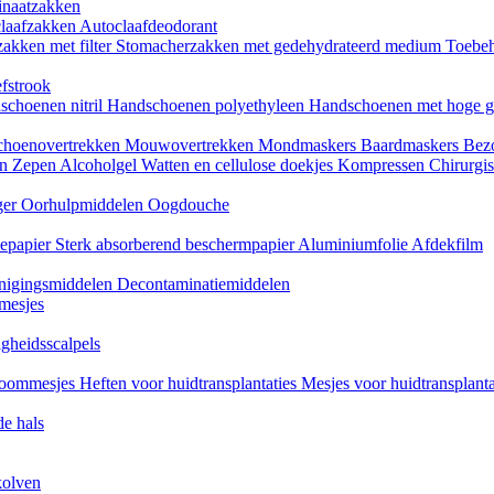
naatzakken
claafzakken
Autoclaafdeodorant
akken met filter
Stomacherzakken met gedehydrateerd medium
Toebeh
fstrook
schoenen nitril
Handschoenen polyethyleen
Handschoenen met hoge g
choenovertrekken
Mouwovertrekken
Mondmaskers
Baardmaskers
Bezo
en
Zepen
Alcoholgel
Watten en cellulose doekjes
Kompressen
Chirurgis
ger
Oorhulpmiddelen
Oogdouche
tiepapier
Sterk absorberend beschermpapier
Aluminiumfolie
Afdekfilm
inigingsmiddelen
Decontaminatiemiddelen
mesjes
igheidsscalpels
oommesjes
Heften voor huidtransplantaties
Mesjes voor huidtransplant
e hals
kolven