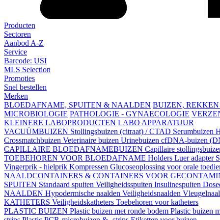
Producten
Sectoren
Aanbod A-Z
Service
Barcode: USI
MLS Selection
Promoties
Snel bestellen
Merken
BLOEDAFNAME, SPUITEN & NAALDEN
BUIZEN, REKKEN
MICROBIOLOGIE
PATHOLOGIE - GYNAECOLOGIE
VERZE
KLEINERE LABOPRODUCTEN
LABO APPARATUUR
VACUÜMBUIZEN
Stollingsbuizen (citraat) / CTAD
Serumbuizen
H
Crossmatchbuizen
Veterinaire buizen
Urinebuizen
cfDNA-buizen (DN
CAPILLAIRE BLOEDAFNAMEBUIZEN
Capillaire stollingsbuiz
TOEBEHOREN VOOR BLOEDAFNAME
Holders
Luer adapter
S
Vingerprik - hielprik
Kompressen
Glucoseoplossing voor orale toedi
NAALDCONTAINERS & CONTAINERS VOOR GECONTAMI
SPUITEN
Standaard spuiten
Veiligheidsspuiten
Insulinespuiten
Dosee
NAALDEN
Hypodermische naalden
Veiligheidsnaalden
Vleugelnaa
KATHETERS
Veiligheidskatheters
Toebehoren voor katheters
PLASTIC BUIZEN
Plastic buizen met ronde bodem
Plastic buizen
strips
Plastic PCR-microbuizen & -strips
Etiketten voor buizen