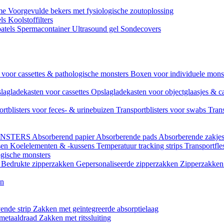
ame
Voorgevulde bekers met fysiologische zoutoplossing
els
Koolstoffilters
atels
Spermacontainer
Ultrasound gel
Sondecovers
voor cassettes & pathologische monsters
Boxen voor individuele mon
lagladekasten voor cassettes
Opslagladekasten voor objectglaasjes & c
ortblisters voor feces- & urinebuizen
Transportblisters voor swabs
Trans
ONSTERS
Absorberend papier
Absorberende pads
Absorberende zakje
sen
Koelelementen & -kussens
Temperatuur tracking strips
Transportfle
ogische monsters
l
Bedrukte zipperzakken
Gepersonaliseerde zipperzakken
Zipperzakken 
en
ende strip
Zakken met geïntegreerde absorptielaag
 metaaldraad
Zakken met ritssluiting