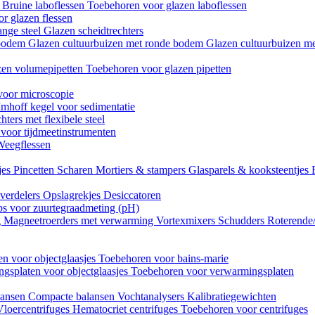
n
Bruine laboflessen
Toebehoren voor glazen laboflessen
r glazen flessen
ange steel
Glazen scheidtrechters
 bodem
Glazen cultuurbuizen met ronde bodem
Glazen cultuurbuizen me
zen volumepipetten
Toebehoren voor glazen pipetten
voor microscopie
Imhoff kegel voor sedimentatie
hters met flexibele steel
 voor tijdmeetinstrumenten
Weegflessen
jes
Pincetten
Scharen
Mortiers & stampers
Glasparels & kooksteentjes
verdelers
Opslagrekjes
Desiccatoren
ips voor zuurtegraadmeting (pH)
g
Magneetroerders met verwarming
Vortexmixers
Schudders
Roterende
n voor objectglaasjes
Toebehoren voor bains-marie
gsplaten voor objectglaasjes
Toebehoren voor verwarmingsplaten
lansen
Compacte balansen
Vochtanalysers
Kalibratiegewichten
Vloercentrifuges
Hematocriet centrifuges
Toebehoren voor centrifuges