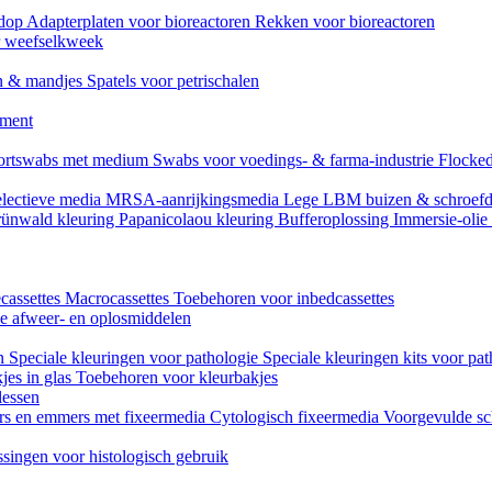
mdop
Adapterplaten voor bioreactoren
Rekken voor bioreactoren
or weefselkweek
n & mandjes
Spatels voor petrischalen
ument
ortswabs met medium
Swabs voor voedings- & farma-industrie
Flocked
lectieve media
MRSA-aanrijkingsmedia
Lege LBM buizen & schroef
ünwald kleuring
Papanicolaou kleuring
Bufferoplossing
Immersie-olie
cassettes
Macrocassettes
Toebehoren voor inbedcassettes
ne afweer- en oplosmiddelen
en
Speciale kleuringen voor pathologie
Speciale kleuringen kits voor pat
jes in glas
Toebehoren voor kleurbakjes
lessen
rs en emmers met fixeermedia
Cytologisch fixeermedia
Voorgevulde sc
singen voor histologisch gebruik