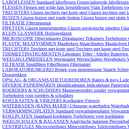
LABOFLESSEN
Standaard laboflessen
Gespecialiseerde laboflesse
FLESSEN
Flessen met wijde hals
Serumflessen
Vials
Toebehoren voo
TRECHTERS
Glazen trechters met korte steel
Glazen trechters met l
BUIZEN
Glazen buizen met ronde bodem
Glazen buizen met platte
FILTRATIE
Filterapparaat
PIPETTEN
Glazen pasteurpipetten
Glazen serologische pipetten
Gla
KLEIN GLASWERK
Horlogeglazen
MICROSCOPIE
Objectglaasjes
Dekglaasjes
Telkamers
Toebehoren 
PLASTIC MAATVORMEN
Maatbekers
Maatcilinders
Maatkolven
TRECHTERS
Trechters met korte steel
Trechters met lange steel
Trec
TIJDMEETINSTRUMENTEN
Labotimer
Teller / Afteller
Batterijen
WEEGHULPMIDDELEN
Weegpapier
Weegschuitjes
Weegbekers
FILTRATIE
Spuitfilters
Filterflessen
Filterpapier
LABORATORIUMGEREI
Bestek voor monstername
Spatels
Schep
Droogrekken
OPSLAG- & ORGANISATIETOEBEHOREN
Bakjes & trays
Lade
DIVERSE PAPIERWAREN
Identificatietape
Indicatietape
Papierstr
ROERDERS & SCHUDDERS
Magneetroerders zonder verwarmin
Toebehoren voor roerders & schudders
KOELKASTEN & VRIEZERS
Koelkasten
Vriezers
WATERBADEN (BAINS-MARIE)
Ultrasone waterbaden
Waterbade
VERWARMINGSPLATEN
Standaard verwarmingsplaten
Verwarmin
KOELPLATEN
Standaard koelplaten
Toebehoren voor koelplaten
WEEGSCHALEN & BALANSEN
Analytische balansen
Precisieba
CENTRIFUGES
Microcentrifuges
Minicentrifuges
Tafelcentrifuges