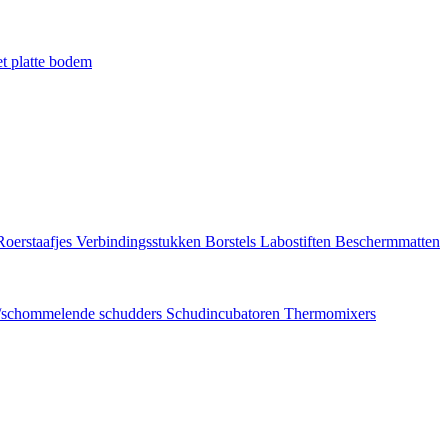
t platte bodem
Roerstaafjes
Verbindingsstukken
Borstels
Labostiften
Beschermmatten
/schommelende schudders
Schudincubatoren
Thermomixers