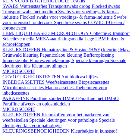
KITS VOOR BACTERIOLOGIE
Testkits
SWABS
Wattenstaafjes
Transportswabs droog
Flocked swabs
Transportswabs met medium
Swabs voor voedings- & farma-
industrie
Flocked swabs voor voedings- & farma-industrie
Swabs
voor forensisch onderzoek
Specifieke swabs
COVID-19 testen /
coronatesten
LBM, LIQUID BASED MICROBIOLOGY
Collectie & transport
Selectieve media
MRSA-aanrijkingsmedia
Lege LBM buizen &
schroefdoppen
KLEURSTOFFEN
Hematoxyline & Eosine (H&E) kleuring
May-
Grünwald kleuring
Papanicolaou kleuring
Bufferoplossing
Immersie-olie
Fluorescentiekleuring
Speciale kleuringen
Speciale
kleuringen kits
Kleuraanvullingen
MICROSCOPIE
GEVOELIGHEIDSTESTEN
Antibioticaschijfjes
INBEDCASSETTES
Weefselcassettes
Biopsiecassettes
Microbiopsiecassettes
Macrocassettes
Toebehoren voor
inbedcassettes
PARAFFINE
Paraffine zonder DMSO
Paraffine met DMSO
Paraffine afweer- en oplosmiddelen
MICROSCOPIE
KLEURSTOFFEN
Kleurstoffen voor het markeren van
weefselcellen
Speciale kleuringen voor pathologie
Speciale
kleuringen kits voor pathologie
KLEURINGSBENODIGHEDEN
Kleurbakjes in kunststof