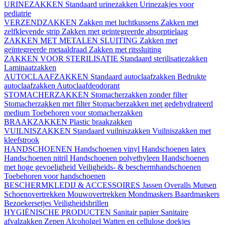
URINEZAKKEN
Standaard urinezakken
Urinezakjes voor
pediatrie
VERZENDZAKKEN
Zakken met luchtkussens
Zakken met
zelfklevende strip
Zakken met geïntegreerde absorptielaag
ZAKKEN MET METALEN SLUITING
Zakken met
geïntegreerde metaaldraad
Zakken met ritssluiting
ZAKKEN VOOR STERILISATIE
Standaard sterilisatiezakken
Laminaatzakken
AUTOCLAAFZAKKEN
Standaard autoclaafzakken
Bedrukte
autoclaafzakken
Autoclaafdeodorant
STOMACHERZAKKEN
Stomacherzakken zonder filter
Stomacherzakken met filter
Stomacherzakken met gedehydrateerd
medium
Toebehoren voor stomacherzakken
BRAAKZAKKEN
Plastic braakzakken
VUILNISZAKKEN
Standaard vuilniszakken
Vuilniszakken met
kleefstrook
HANDSCHOENEN
Handschoenen vinyl
Handschoenen latex
Handschoenen nitril
Handschoenen polyethyleen
Handschoenen
met hoge gevoeligheid
Veiligheids- & beschermhandschoenen
Toebehoren voor handschoenen
BESCHERMKLEDIJ & ACCESSOIRES
Jassen
Overalls
Mutsen
Schoenovertrekken
Mouwovertrekken
Mondmaskers
Baardmaskers
Bezoekersetjes
Veiligheidsbrillen
HYGIËNISCHE PRODUCTEN
Sanitair papier
Sanitaire
afvalzakken
Zepen
Alcoholgel
Watten en cellulose doekjes