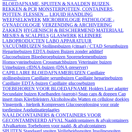
BLOEDAFNAME, SPUITEN & NAALDEN
BUIZEN,
REKKEN & PCR
MONSTERPOTTEN, CONTAINERS,
POTTEN, FLESSEN ...
LIQUID HANDLING
WEEFSELKWEEK
MICROBIOLOGIE
PATHOLOGIE -
GYNAECOLOGIE
VERZENDING & ARCHIVERING
ZAKKEN
HYGIENISCH & BESCHERMEND MATERIAAL
MESJES & SCALPELS
GLASWERK
KLEINERE
LABOPRODUCTEN
LABO APPARATUUR
VACUÜMBUIZEN
Stollingsbuizen (citraat) / CTAD
Serumbuizen
Heparinebuizen
EDTA-buizen
Buizen zonder additief
Glucosebuizen
Bloedgroepbuizen
Sporenelementbuizen
Homocysteinebuizen
Crossmatchbuizen
Veterinaire buizen
Urinebuizen
cfDNA-buizen (DNA-preserver)
CAPILLAIRE BLOEDAFNAMEBUIZEN
Capillaire
stollingsbuizen
Capillaire serumbuizen
Capillaire heparinebuizen
Capillaire EDTA-buizen
Capillaire glucosebuizen
TOEBEHOREN VOOR BLOEDAFNAME
Holders
Luer adapter
Secundaire buizen
Knelbanden (garrots)
Snap caps & doppen
Cap
insert rings
Kleefpleisters
Alcoholswabs
Watten en cellulose doekjes
Vingerprik - hielprik
Kompressen
Glucoseoplossing voor orale
toediening
Agglutinatieplaatjes
NAALDCONTAINERS & CONTAINERS VOOR
GECONTAMINEERD AFVAL
Naaldcontainers & afvalcontainers
Afvalkartons
Toebehoren voor naald- & afvalcontainers
SPUITEN
Standaard spuiten
Veiligheidsspuiten
Insulinespuiten