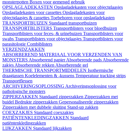
monsterpotten
Boxen voor gemengd gebruik
OPSLAGLADEKASTEN
Opslagladekasten voor objectglaasjes
Opslagladekasten voor cassettes
Opslagladekasten voor
objectglaasjes & cassettes
Toebehoren voor opslagladekasten
TRANSPORTBUIZEN
Standaard transportbuizen
TRANSPORTBLISTERS
Transportblisters voor bloedbuizen
Transportblisters voor feces- & urinebuizen
Transportblisters voor
swabs
Transportblisters voor objectglaasjes
Transportblisters voor
parasitologie
Combiblisters
VERZENDZAKKEN
ABSORBEREND MATERIAAL VOOR VERZENDEN VAN
MONSTERS
Absorberend papier
Absorberende pads
Absorberende
zakjes
Absorberende rekken
Absorberende gel
THERMISCHE TRANSPORTMIDDELEN
Isothermische
draagtassen
Koelelementen & -kussens
Temperatuur tracking strips
Transportflessen
ARCHIVERINGSOPLOSSING
Archiveringsoplossing voor
pathologische monsters
ZIPPERZAKKEN
Standaard zipperzakken
Zipperzakken met
buidel
Bedrukte zipperzakken
Gepersonaliseerde zipperzakken
Zipperzakken met dubbele sluiting
Stand-up zakken
COEXZAKJES
Standaard coexzakjes
PATIËNTENKLEDINGZAKKEN
Standaard
patiëntenkledingzakken
LIJKZAKKEN
Standaard lijkzakken