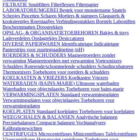
FILTRATIE
Spuitfilters
Filterflessen
Filterpapier
LABORATORIUMGEREI
Bestek voor monstername
Spatels
Schepjes
Pincetten
Scharen
Mortiers & stampers
Glasparels &
kooksteentjes
Roerstaafjes
Verbindingsstukken
Borstels
Labostiften
Beschermmatten
Droogrekken
OPSLAG- & ORGANISATIETOEBEHOREN
Bakjes & trays
Ladeverdelers
Opslagrekjes
Desiccatoren
DIVERSE PAPIERWAREN
Identificatietape
Indicatietape
Papierstrips voor zuurtegraadmeting (pH)
ROERDERS & SCHUDDERS
Magneetroerders zonder
verwarming
Magneetroerders met verwarming
Vortexmixers
Schudders
Roterende/schommelende schudders
Schudincubatoren
Thermomixers
Toebehoren voor roerders & schudders
KOELKASTEN & VRIEZERS
Koelkasten
Vriezers
WATERBADEN (BAINS-MARIE)
Ultrasone waterbaden
Waterbaden voor objectglaasjes
Toebehoren voor bains-marie
VERWARMINGSPLATEN
Standaard verwarmingsplaten
Verwarmingsplaten voor objectglaasjes
Toebehoren voor
verwarmingsplaten
KOELPLATEN
Standaard koelplaten
Toebehoren voor koelplaten
WEEGSCHALEN & BALANSEN
Analytische balansen
Precisiebalansen
Compacte balansen
Vochtanalysers
Kalibratiegewichten
CENTRIFUGES
Microcentrifuges
Minicentrifuges
Tafelcentrifuges
Vloercentrifuges
Hematocriet centrifuges
Toebehoren voor