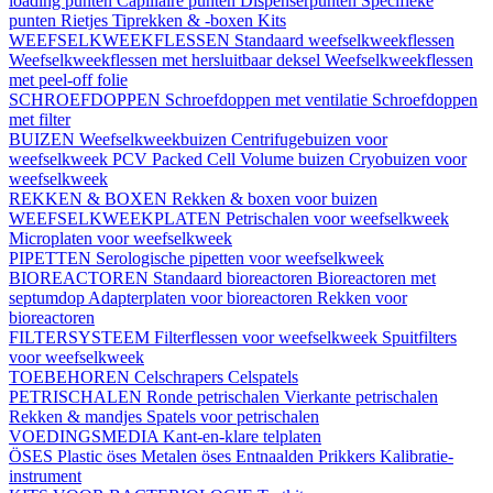
loading punten
Capillaire punten
Dispenserpunten
Specifieke
punten
Rietjes
Tiprekken & -boxen
Kits
WEEFSELKWEEKFLESSEN
Standaard weefselkweekflessen
Weefselkweekflessen met hersluitbaar deksel
Weefselkweekflessen
met peel-off folie
SCHROEFDOPPEN
Schroefdoppen met ventilatie
Schroefdoppen
met filter
BUIZEN
Weefselkweekbuizen
Centrifugebuizen voor
weefselkweek
PCV Packed Cell Volume buizen
Cryobuizen voor
weefselkweek
REKKEN & BOXEN
Rekken & boxen voor buizen
WEEFSELKWEEKPLATEN
Petrischalen voor weefselkweek
Microplaten voor weefselkweek
PIPETTEN
Serologische pipetten voor weefselkweek
BIOREACTOREN
Standaard bioreactoren
Bioreactoren met
septumdop
Adapterplaten voor bioreactoren
Rekken voor
bioreactoren
FILTERSYSTEEM
Filterflessen voor weefselkweek
Spuitfilters
voor weefselkweek
TOEBEHOREN
Celschrapers
Celspatels
PETRISCHALEN
Ronde petrischalen
Vierkante petrischalen
Rekken & mandjes
Spatels voor petrischalen
VOEDINGSMEDIA
Kant-en-klare telplaten
ÖSES
Plastic öses
Metalen öses
Entnaalden
Prikkers
Kalibratie-
instrument