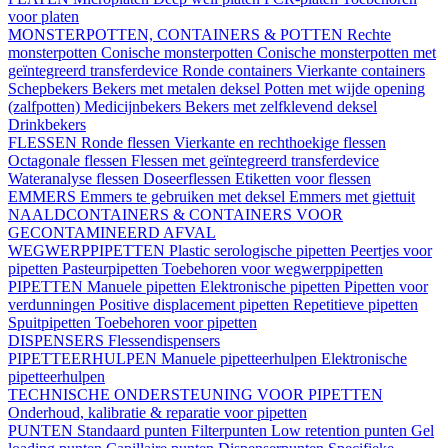
voor platen
MONSTERPOTTEN, CONTAINERS & POTTEN
Rechte
monsterpotten
Conische monsterpotten
Conische monsterpotten met
geïntegreerd transferdevice
Ronde containers
Vierkante containers
Schepbekers
Bekers met metalen deksel
Potten met wijde opening
(zalfpotten)
Medicijnbekers
Bekers met zelfklevend deksel
Drinkbekers
FLESSEN
Ronde flessen
Vierkante en rechthoekige flessen
Octagonale flessen
Flessen met geïntegreerd transferdevice
Wateranalyse flessen
Doseerflessen
Etiketten voor flessen
EMMERS
Emmers te gebruiken met deksel
Emmers met giettuit
NAALDCONTAINERS & CONTAINERS VOOR
GECONTAMINEERD AFVAL
WEGWERPPIPETTEN
Plastic serologische pipetten
Peertjes voor
pipetten
Pasteurpipetten
Toebehoren voor wegwerppipetten
PIPETTEN
Manuele pipetten
Elektronische pipetten
Pipetten voor
verdunningen
Positive displacement pipetten
Repetitieve pipetten
Spuitpipetten
Toebehoren voor pipetten
DISPENSERS
Flessendispensers
PIPETTEERHULPEN
Manuele pipetteerhulpen
Elektronische
pipetteerhulpen
TECHNISCHE ONDERSTEUNING VOOR PIPETTEN
Onderhoud, kalibratie & reparatie voor pipetten
PUNTEN
Standaard punten
Filterpunten
Low retention punten
Gel