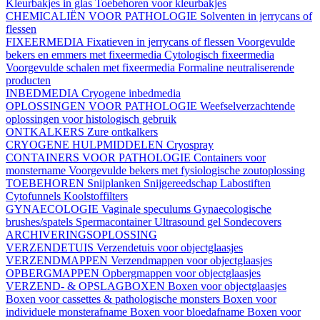
Kleurbakjes in glas
Toebehoren voor kleurbakjes
CHEMICALIËN VOOR PATHOLOGIE
Solventen in jerrycans of
flessen
FIXEERMEDIA
Fixatieven in jerrycans of flessen
Voorgevulde
bekers en emmers met fixeermedia
Cytologisch fixeermedia
Voorgevulde schalen met fixeermedia
Formaline neutraliserende
producten
INBEDMEDIA
Cryogene inbedmedia
OPLOSSINGEN VOOR PATHOLOGIE
Weefselverzachtende
oplossingen voor histologisch gebruik
ONTKALKERS
Zure ontkalkers
CRYOGENE HULPMIDDELEN
Cryospray
CONTAINERS VOOR PATHOLOGIE
Containers voor
monstername
Voorgevulde bekers met fysiologische zoutoplossing
TOEBEHOREN
Snijplanken
Snijgereedschap
Labostiften
Cytofunnels
Koolstoffilters
GYNAECOLOGIE
Vaginale speculums
Gynaecologische
brushes/spatels
Spermacontainer
Ultrasound gel
Sondecovers
ARCHIVERINGSOPLOSSING
VERZENDETUIS
Verzendetuis voor objectglaasjes
VERZENDMAPPEN
Verzendmappen voor objectglaasjes
OPBERGMAPPEN
Opbergmappen voor objectglaasjes
VERZEND- & OPSLAGBOXEN
Boxen voor objectglaasjes
Boxen voor cassettes & pathologische monsters
Boxen voor
individuele monsterafname
Boxen voor bloedafname
Boxen voor