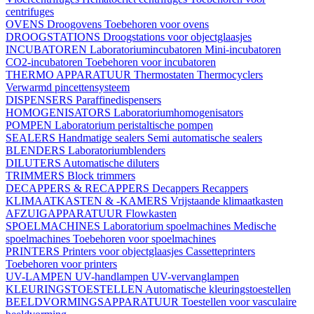
centrifuges
OVENS
Droogovens
Toebehoren voor ovens
DROOGSTATIONS
Droogstations voor objectglaasjes
INCUBATOREN
Laboratoriumincubatoren
Mini-incubatoren
CO2-incubatoren
Toebehoren voor incubatoren
THERMO APPARATUUR
Thermostaten
Thermocyclers
Verwarmd pincettensysteem
DISPENSERS
Paraffinedispensers
HOMOGENISATORS
Laboratoriumhomogenisators
POMPEN
Laboratorium peristaltische pompen
SEALERS
Handmatige sealers
Semi automatische sealers
BLENDERS
Laboratoriumblenders
DILUTERS
Automatische diluters
TRIMMERS
Block trimmers
DECAPPERS & RECAPPERS
Decappers
Recappers
KLIMAATKASTEN & -KAMERS
Vrijstaande klimaatkasten
AFZUIGAPPARATUUR
Flowkasten
SPOELMACHINES
Laboratorium spoelmachines
Medische
spoelmachines
Toebehoren voor spoelmachines
PRINTERS
Printers voor objectglaasjes
Cassetteprinters
Toebehoren voor printers
UV-LAMPEN
UV-handlampen
UV-vervanglampen
KLEURINGSTOESTELLEN
Automatische kleuringstoestellen
BEELDVORMINGSAPPARATUUR
Toestellen voor vasculaire