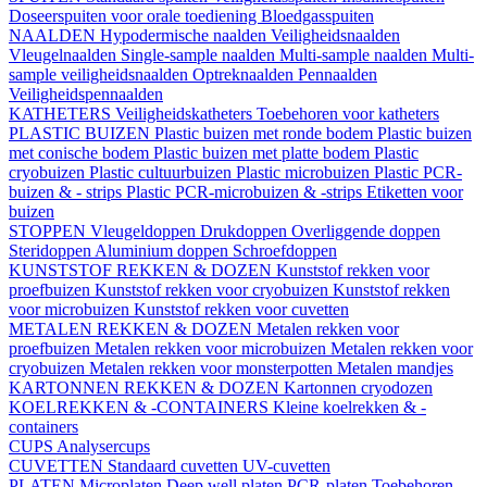
Doseerspuiten voor orale toediening
Bloedgasspuiten
NAALDEN
Hypodermische naalden
Veiligheidsnaalden
Vleugelnaalden
Single-sample naalden
Multi-sample naalden
Multi-
sample veiligheidsnaalden
Optreknaalden
Pennaalden
Veiligheidspennaalden
KATHETERS
Veiligheidskatheters
Toebehoren voor katheters
PLASTIC BUIZEN
Plastic buizen met ronde bodem
Plastic buizen
met conische bodem
Plastic buizen met platte bodem
Plastic
cryobuizen
Plastic cultuurbuizen
Plastic microbuizen
Plastic PCR-
buizen & - strips
Plastic PCR-microbuizen & -strips
Etiketten voor
buizen
STOPPEN
Vleugeldoppen
Drukdoppen
Overliggende doppen
Steridoppen
Aluminium doppen
Schroefdoppen
KUNSTSTOF REKKEN & DOZEN
Kunststof rekken voor
proefbuizen
Kunststof rekken voor cryobuizen
Kunststof rekken
voor microbuizen
Kunststof rekken voor cuvetten
METALEN REKKEN & DOZEN
Metalen rekken voor
proefbuizen
Metalen rekken voor microbuizen
Metalen rekken voor
cryobuizen
Metalen rekken voor monsterpotten
Metalen mandjes
KARTONNEN REKKEN & DOZEN
Kartonnen cryodozen
KOELREKKEN & -CONTAINERS
Kleine koelrekken & -
containers
CUPS
Analysercups
CUVETTEN
Standaard cuvetten
UV-cuvetten
PLATEN
Microplaten
Deep well platen
PCR-platen
Toebehoren