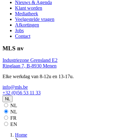
Nieuws & Agenda
Klant worden
Mediatheek
Veelgestelde vragen
Afkortingen
Jobs
Contact
MLS nv
Industriezone Grensland E2
Ringlaan 7, B-8930 Menen
Elke werkdag van 8-12u en 13-17u.
info@mls.be
+32 (0)56 53 11 33
NL
NL
NL
FR
EN
Home