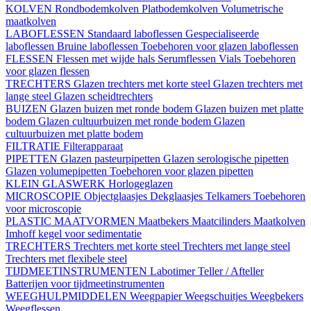
KOLVEN
Rondbodemkolven
Platbodemkolven
Volumetrische
maatkolven
LABOFLESSEN
Standaard laboflessen
Gespecialiseerde
laboflessen
Bruine laboflessen
Toebehoren voor glazen laboflessen
FLESSEN
Flessen met wijde hals
Serumflessen
Vials
Toebehoren
voor glazen flessen
TRECHTERS
Glazen trechters met korte steel
Glazen trechters met
lange steel
Glazen scheidtrechters
BUIZEN
Glazen buizen met ronde bodem
Glazen buizen met platte
bodem
Glazen cultuurbuizen met ronde bodem
Glazen
cultuurbuizen met platte bodem
FILTRATIE
Filterapparaat
PIPETTEN
Glazen pasteurpipetten
Glazen serologische pipetten
Glazen volumepipetten
Toebehoren voor glazen pipetten
KLEIN GLASWERK
Horlogeglazen
MICROSCOPIE
Objectglaasjes
Dekglaasjes
Telkamers
Toebehoren
voor microscopie
PLASTIC MAATVORMEN
Maatbekers
Maatcilinders
Maatkolven
Imhoff kegel voor sedimentatie
TRECHTERS
Trechters met korte steel
Trechters met lange steel
Trechters met flexibele steel
TIJDMEETINSTRUMENTEN
Labotimer
Teller / Afteller
Batterijen voor tijdmeetinstrumenten
WEEGHULPMIDDELEN
Weegpapier
Weegschuitjes
Weegbekers
Weegflessen