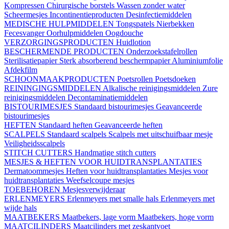
Kompressen
Chirurgische borstels
Wassen zonder water
Scheermesjes
Incontinentieproducten
Desinfectiemiddelen
MEDISCHE HULPMIDDELEN
Tongspatels
Nierbekken
Fecesvanger
Oorhulpmiddelen
Oogdouche
VERZORGINGSPRODUCTEN
Huidlotion
BESCHERMENDE PRODUCTEN
Onderzoekstafelrollen
Sterilisatiepapier
Sterk absorberend beschermpapier
Aluminiumfolie
Afdekfilm
SCHOONMAAKPRODUCTEN
Poetsrollen
Poetsdoeken
REININGINGSMIDDELEN
Alkalische reinigingsmiddelen
Zure
reinigingsmiddelen
Decontaminatiemiddelen
BISTOURIMESJES
Standaard bistourimesjes
Geavanceerde
bistourimesjes
HEFTEN
Standaard heften
Geavanceerde heften
SCALPELS
Standaard scalpels
Scalpels met uitschuifbaar mesje
Veiligheidsscalpels
STITCH CUTTERS
Handmatige stitch cutters
MESJES & HEFTEN VOOR HUIDTRANSPLANTATIES
Dermatoommesjes
Heften voor huidtransplantaties
Mesjes voor
huidtransplantaties
Weefselcoupe mesjes
TOEBEHOREN
Mesjesverwijderaar
ERLENMEYERS
Erlenmeyers met smalle hals
Erlenmeyers met
wijde hals
MAATBEKERS
Maatbekers, lage vorm
Maatbekers, hoge vorm
MAATCILINDERS
Maatcilinders met zeskantvoet