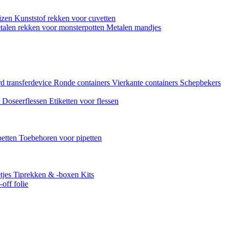
uizen
Kunststof rekken voor cuvetten
talen rekken voor monsterpotten
Metalen mandjes
d transferdevice
Ronde containers
Vierkante containers
Schepbekers
n
Doseerflessen
Etiketten voor flessen
petten
Toebehoren voor pipetten
tjes
Tiprekken & -boxen
Kits
off folie