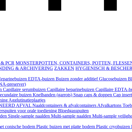
 & PCR
MONSTERPOTTEN, CONTAINERS, POTTEN, FLESSEN 
NDING & ARCHIVERING
ZAKKEN
HYGIENISCH & BESCHE
eparinebuizen
EDTA-buizen
Buizen zonder additief
Glucosebuizen
B
A-preserver)
en
Capillaire serumbuizen
Capillaire heparinebuizen
Capillaire EDTA-b
ecundaire buizen
Knelbanden (garrots)
Snap caps & doppen
Cap inser
ening
Agglutinatieplaatjes
NEERD AFVAL
Naaldcontainers & afvalcontainers
Afvalkartons
Toeb
rspuiten voor orale toediening
Bloedgasspuiten
lden
Single-sample naalden
Multi-sample naalden
Multi-sample veiligh
 met conische bodem
Plastic buizen met platte bodem
Plastic cryobuizen