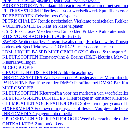
PIPETTEN
Serologische pipetten voor weefselkweek
BIOREACTOREN
Standaard bioreactoren
Bioreactoren met septu
FILTERSYSTEEM
Filterflessen voor weefselkweek
Spuitfilters vo
TOEBEHOREN
Celschrapers
Celspatels
PETRISCHALEN
Ronde petrischalen
Vierkante petrischalen
Rekke
VOEDINGSMEDIA
Kant-en-klare telplaten
ÖSES
Plastic öses
Metalen öses
Entnaalden
Prikkers
Kalibratie-instr
KITS VOOR BACTERIOLOGIE
Testkits
SWABS
Wattenstaafjes
Transportswabs droog
Flocked swabs
Transp
onderzoek
Specifieke swabs
COVID-19 testen / coronatesten
LBM, LIQUID BASED MICROBIOLOGY
Collectie & transport
Se
KLEURSTOFFEN
Hematoxyline & Eosine (H&E) kleuring
May-Gr
Kleuraanvullingen
MICROSCOPIE
GEVOELIGHEIDSTESTEN
Antibioticaschijfjes
INBEDCASSETTES
Weefselcassettes
Biopsiecassettes
Microbiopsie
PARAFFINE
Paraffine zonder DMSO
Paraffine met DMSO
Paraffi
MICROSCOPIE
KLEURSTOFFEN
Kleurstoffen voor het markeren van weefselcell
KLEURINGSBENODIGHEDEN
Kleurbakjes in kunststof
Kleurbak
CHEMICALIËN VOOR PATHOLOGIE
Solventen in jerrycans of f
FIXEERMEDIA
Fixatieven in jerrycans of flessen
Voorgevulde beke
INBEDMEDIA
Cryogene inbedmedia
OPLOSSINGEN VOOR PATHOLOGIE
Weefselverzachtende oplos
ONTKALKERS
Zure ontkalkers