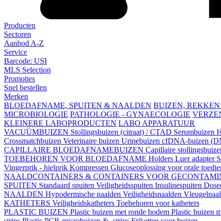
Producten
Sectoren
Aanbod A-Z
Service
Barcode: USI
MLS Selection
Promoties
Snel bestellen
Merken
BLOEDAFNAME, SPUITEN & NAALDEN
BUIZEN, REKKEN
MICROBIOLOGIE
PATHOLOGIE - GYNAECOLOGIE
VERZE
KLEINERE LABOPRODUCTEN
LABO APPARATUUR
VACUÜMBUIZEN
Stollingsbuizen (citraat) / CTAD
Serumbuizen
H
Crossmatchbuizen
Veterinaire buizen
Urinebuizen
cfDNA-buizen (DN
CAPILLAIRE BLOEDAFNAMEBUIZEN
Capillaire stollingsbuiz
TOEBEHOREN VOOR BLOEDAFNAME
Holders
Luer adapter
S
Vingerprik - hielprik
Kompressen
Glucoseoplossing voor orale toedi
NAALDCONTAINERS & CONTAINERS VOOR GECONTAMI
SPUITEN
Standaard spuiten
Veiligheidsspuiten
Insulinespuiten
Dosee
NAALDEN
Hypodermische naalden
Veiligheidsnaalden
Vleugelnaa
KATHETERS
Veiligheidskatheters
Toebehoren voor katheters
PLASTIC BUIZEN
Plastic buizen met ronde bodem
Plastic buizen
strips
Plastic PCR-microbuizen & -strips
Etiketten voor buizen