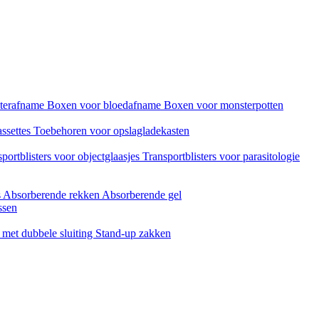
sterafname
Boxen voor bloedafname
Boxen voor monsterpotten
assettes
Toebehoren voor opslagladekasten
portblisters voor objectglaasjes
Transportblisters voor parasitologie
s
Absorberende rekken
Absorberende gel
ssen
met dubbele sluiting
Stand-up zakken