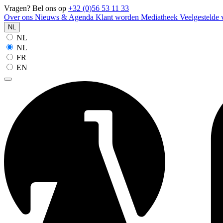
Vragen? Bel ons op
+32 (0)56 53 11 33
Over ons
Nieuws & Agenda
Klant worden
Mediatheek
Veelgestelde
NL
NL
NL
FR
EN