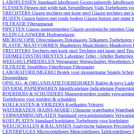
LABOFLESSEN
Standaard laboflessen
Gespecialiseerde laboflesse
FLESSEN
Flessen met wijde hals
Serumflessen
Vials
Toebehoren voo
TRECHTERS
Glazen trechters met korte steel
Glazen trechters met l
BUIZEN
Glazen buizen met ronde bodem
Glazen buizen met platte
FILTRATIE
Filterapparaat
PIPETTEN
Glazen pasteurpipetten
Glazen serologische pipetten
Gla
KLEIN GLASWERK
Horlogeglazen
MICROSCOPIE
Objectglaasjes
Dekglaasjes
Telkamers
Toebehoren 
PLASTIC MAATVORMEN
Maatbekers
Maatcilinders
Maatkolven
TRECHTERS
Trechters met korte steel
Trechters met lange steel
Trec
TIJDMEETINSTRUMENTEN
Labotimer
Teller / Afteller
Batterijen
WEEGHULPMIDDELEN
Weegpapier
Weegschuitjes
Weegbekers
FILTRATIE
Spuitfilters
Filterflessen
Filterpapier
LABORATORIUMGEREI
Bestek voor monstername
Spatels
Schep
Droogrekken
OPSLAG- & ORGANISATIETOEBEHOREN
Bakjes & trays
Lade
DIVERSE PAPIERWAREN
Identificatietape
Indicatietape
Papierstr
ROERDERS & SCHUDDERS
Magneetroerders zonder verwarmin
Toebehoren voor roerders & schudders
KOELKASTEN & VRIEZERS
Koelkasten
Vriezers
WATERBADEN (BAINS-MARIE)
Ultrasone waterbaden
Waterbade
VERWARMINGSPLATEN
Standaard verwarmingsplaten
Verwarmin
KOELPLATEN
Standaard koelplaten
Toebehoren voor koelplaten
WEEGSCHALEN & BALANSEN
Analytische balansen
Precisieba
CENTRIFUGES
Microcentrifuges
Minicentrifuges
Tafelcentrifuges