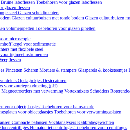
n
Bruine laboflessen
Toebehoren voor glazen laboflessen
r glazen flessen
ange steel
Glazen scheidtrechters
 bodem
Glazen cultuurbuizen met ronde bodem
Glazen cultuurbuizen me
zen volumepipetten
Toebehoren voor glazen pipetten
voor microscopie
Imhoff kegel voor sedimentatie
hters met flexibele steel
 voor tijdmeetinstrumenten
Weegflessen
jes
Pincetten
Scharen
Mortiers & stampers
Glasparels & kooksteentjes
verdelers
Opslagrekjes
Desiccatoren
ips voor zuurtegraadmeting (pH)
g
Magneetroerders met verwarming
Vortexmixers
Schudders
Roterende
n voor objectglaasjes
Toebehoren voor bains-marie
gsplaten voor objectglaasjes
Toebehoren voor verwarmingsplaten
lansen
Compacte balansen
Vochtanalysers
Kalibratiegewichten
Vloercentrifuges
Hematocriet centrifuges
Toebehoren voor centrifuges