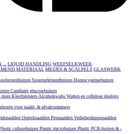
...
LIQUID HANDLING
WEEFSELKWEEK
RMEND MATERIAAL
MESJES & SCALPELS
GLASWERK
loedgroepbuizen
Sporenelementbuizen
Homocysteinebuizen
uizen
Capillaire glucosebuizen
t rings
Kleefpleisters
Alcoholswabs
Watten en cellulose doekjes
ehoren voor naald- & afvalcontainers
eidsnaalden
Optreknaalden
Pennaalden
Veiligheidspennaalden
Plastic cultuurbuizen
Plastic microbuizen
Plastic PCR-buizen & -