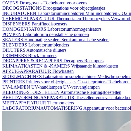
OVENS
Droogovens
Toebehoren voor ovens
DROOGSTATIONS
Droogstations voor objectglaasjes
INCUBATOREN
Laboratoriumincubatoren
Mini-incubatoren
CO2-i
THERMO APPARATUUR
Thermostaten
Thermocyclers
Verwarmd 
DISPENSERS
Paraffinedispensers
HOMOGENISATORS
Laboratoriumhomogenisators
POMPEN
Laboratorium peristaltische pompen
SEALERS
Handmatige sealers
Semi automatische sealers
BLENDERS
Laboratoriumblenders
DILUTERS
Automatische diluters
TRIMMERS
Block trimmers
DECAPPERS & RECAPPERS
Decappers
Recappers
KLIMAATKASTEN & -KAMERS
Vrijstaande klimaatkasten
AFZUIGAPPARATUUR
Flowkasten
SPOELMACHINES
Laboratorium spoelmachines
Medische spoelm
PRINTERS
Printers voor objectglaasjes
Cassetteprinters
Toebehoren v
UV-LAMPEN
UV-handlampen
UV-vervanglampen
KLEURINGSTOESTELLEN
Automatische kleuringstoestellen
BEELDVORMINGSAPPARATUUR
Toestellen voor vasculaire b
MEETAPPARATUUR
Thermometers
LABORATORIUMAUTOMATISERING
Apparatuur voor bacterio