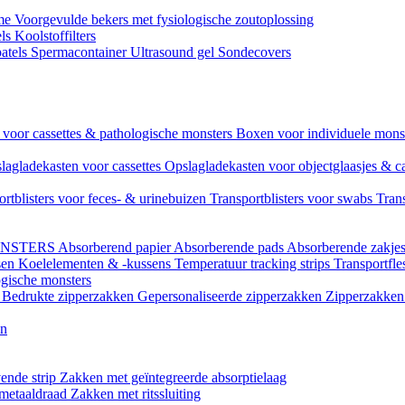
ame
Voorgevulde bekers met fysiologische zoutoplossing
els
Koolstoffilters
atels
Spermacontainer
Ultrasound gel
Sondecovers
voor cassettes & pathologische monsters
Boxen voor individuele mon
lagladekasten voor cassettes
Opslagladekasten voor objectglaasjes & c
ortblisters voor feces- & urinebuizen
Transportblisters voor swabs
Trans
ONSTERS
Absorberend papier
Absorberende pads
Absorberende zakje
sen
Koelelementen & -kussens
Temperatuur tracking strips
Transportfle
ogische monsters
l
Bedrukte zipperzakken
Gepersonaliseerde zipperzakken
Zipperzakken 
en
ende strip
Zakken met geïntegreerde absorptielaag
 metaaldraad
Zakken met ritssluiting