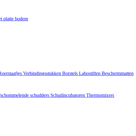
t platte bodem
Roerstaafjes
Verbindingsstukken
Borstels
Labostiften
Beschermmatten
/schommelende schudders
Schudincubatoren
Thermomixers