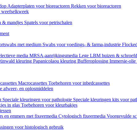
mdop
Adapterplaten voor bioreactoren
Rekken voor bioreactoren
or weefselkweek
n & mandjes
Spatels voor petrischalen
ument
ortswabs met medium
Swabs voor voedings- & farma-industrie
Flocked
lectieve media
MRSA-aanrijkingsmedia
Lege LBM buizen & schroef
ünwald kleuring
Papanicolaou kleuring
Bufferoplossing
Immersie-olie
cassettes
Macrocassettes
Toebehoren voor inbedcassettes
ne afweer- en oplosmiddelen
en
Speciale kleuringen voor pathologie
Speciale kleuringen kits voor pat
jes in glas
Toebehoren voor kleurbakjes
lessen
rs en emmers met fixeermedia
Cytologisch fixeermedia
Voorgevulde sc
singen voor histologisch gebruik