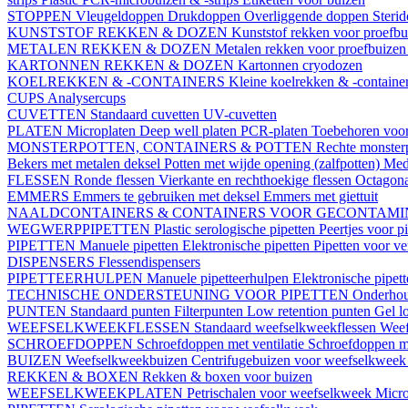
STOPPEN
Vleugeldoppen
Drukdoppen
Overliggende doppen
Steri
KUNSTSTOF REKKEN & DOZEN
Kunststof rekken voor proefb
METALEN REKKEN & DOZEN
Metalen rekken voor proefbuize
KARTONNEN REKKEN & DOZEN
Kartonnen cryodozen
KOELREKKEN & -CONTAINERS
Kleine koelrekken & -containe
CUPS
Analysercups
CUVETTEN
Standaard cuvetten
UV-cuvetten
PLATEN
Microplaten
Deep well platen
PCR-platen
Toebehoren voor
MONSTERPOTTEN, CONTAINERS & POTTEN
Rechte monster
Bekers met metalen deksel
Potten met wijde opening (zalfpotten)
Med
FLESSEN
Ronde flessen
Vierkante en rechthoekige flessen
Octagona
EMMERS
Emmers te gebruiken met deksel
Emmers met giettuit
NAALDCONTAINERS & CONTAINERS VOOR GECONTAMI
WEGWERPPIPETTEN
Plastic serologische pipetten
Peertjes voor p
PIPETTEN
Manuele pipetten
Elektronische pipetten
Pipetten voor v
DISPENSERS
Flessendispensers
PIPETTEERHULPEN
Manuele pipetteerhulpen
Elektronische pipet
TECHNISCHE ONDERSTEUNING VOOR PIPETTEN
Onderhoud
PUNTEN
Standaard punten
Filterpunten
Low retention punten
Gel l
WEEFSELKWEEKFLESSEN
Standaard weefselkweekflessen
Weef
SCHROEFDOPPEN
Schroefdoppen met ventilatie
Schroefdoppen me
BUIZEN
Weefselkweekbuizen
Centrifugebuizen voor weefselkwee
REKKEN & BOXEN
Rekken & boxen voor buizen
WEEFSELKWEEKPLATEN
Petrischalen voor weefselkweek
Micro