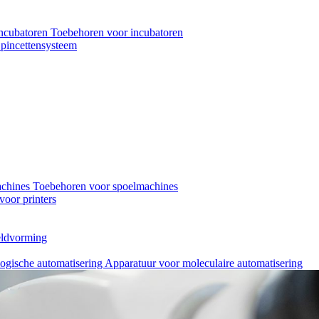
ncubatoren
Toebehoren voor incubatoren
pincettensysteem
achines
Toebehoren voor spoelmachines
oor printers
eeldvorming
logische automatisering
Apparatuur voor moleculaire automatisering