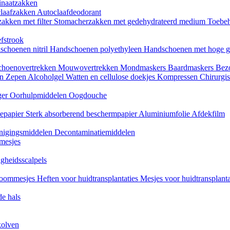
naatzakken
claafzakken
Autoclaafdeodorant
akken met filter
Stomacherzakken met gedehydrateerd medium
Toebeh
fstrook
schoenen nitril
Handschoenen polyethyleen
Handschoenen met hoge g
choenovertrekken
Mouwovertrekken
Mondmaskers
Baardmaskers
Bezo
en
Zepen
Alcoholgel
Watten en cellulose doekjes
Kompressen
Chirurgis
ger
Oorhulpmiddelen
Oogdouche
tiepapier
Sterk absorberend beschermpapier
Aluminiumfolie
Afdekfilm
inigingsmiddelen
Decontaminatiemiddelen
mesjes
igheidsscalpels
oommesjes
Heften voor huidtransplantaties
Mesjes voor huidtransplant
e hals
kolven