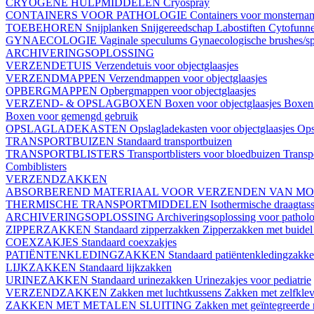
CRYOGENE HULPMIDDELEN
Cryospray
CONTAINERS VOOR PATHOLOGIE
Containers voor monstern
TOEBEHOREN
Snijplanken
Snijgereedschap
Labostiften
Cytofunn
GYNAECOLOGIE
Vaginale speculums
Gynaecologische brushes/sp
ARCHIVERINGSOPLOSSING
VERZENDETUIS
Verzendetuis voor objectglaasjes
VERZENDMAPPEN
Verzendmappen voor objectglaasjes
OPBERGMAPPEN
Opbergmappen voor objectglaasjes
VERZEND- & OPSLAGBOXEN
Boxen voor objectglaasjes
Boxen 
Boxen voor gemengd gebruik
OPSLAGLADEKASTEN
Opslagladekasten voor objectglaasjes
Ops
TRANSPORTBUIZEN
Standaard transportbuizen
TRANSPORTBLISTERS
Transportblisters voor bloedbuizen
Transp
Combiblisters
VERZENDZAKKEN
ABSORBEREND MATERIAAL VOOR VERZENDEN VAN M
THERMISCHE TRANSPORTMIDDELEN
Isothermische draagtas
ARCHIVERINGSOPLOSSING
Archiveringsoplossing voor pathol
ZIPPERZAKKEN
Standaard zipperzakken
Zipperzakken met buide
COEXZAKJES
Standaard coexzakjes
PATIËNTENKLEDINGZAKKEN
Standaard patiëntenkledingzakk
LIJKZAKKEN
Standaard lijkzakken
URINEZAKKEN
Standaard urinezakken
Urinezakjes voor pediatrie
VERZENDZAKKEN
Zakken met luchtkussens
Zakken met zelfklev
ZAKKEN MET METALEN SLUITING
Zakken met geïntegreerde