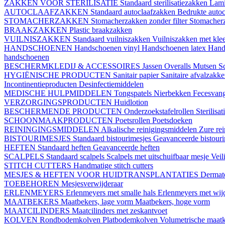
ZAKKEN VOOR STERILISATIE
Standaard sterilisatiezakken
Lami
AUTOCLAAFZAKKEN
Standaard autoclaafzakken
Bedrukte auto
STOMACHERZAKKEN
Stomacherzakken zonder filter
Stomacherz
BRAAKZAKKEN
Plastic braakzakken
VUILNISZAKKEN
Standaard vuilniszakken
Vuilniszakken met klee
HANDSCHOENEN
Handschoenen vinyl
Handschoenen latex
Hand
handschoenen
BESCHERMKLEDIJ & ACCESSOIRES
Jassen
Overalls
Mutsen
S
HYGIËNISCHE PRODUCTEN
Sanitair papier
Sanitaire afvalzakk
Incontinentieproducten
Desinfectiemiddelen
MEDISCHE HULPMIDDELEN
Tongspatels
Nierbekken
Fecesvan
VERZORGINGSPRODUCTEN
Huidlotion
BESCHERMENDE PRODUCTEN
Onderzoekstafelrollen
Sterilisa
SCHOONMAAKPRODUCTEN
Poetsrollen
Poetsdoeken
REININGINGSMIDDELEN
Alkalische reinigingsmiddelen
Zure re
BISTOURIMESJES
Standaard bistourimesjes
Geavanceerde bistouri
HEFTEN
Standaard heften
Geavanceerde heften
SCALPELS
Standaard scalpels
Scalpels met uitschuifbaar mesje
Veil
STITCH CUTTERS
Handmatige stitch cutters
MESJES & HEFTEN VOOR HUIDTRANSPLANTATIES
Dermat
TOEBEHOREN
Mesjesverwijderaar
ERLENMEYERS
Erlenmeyers met smalle hals
Erlenmeyers met wijd
MAATBEKERS
Maatbekers, lage vorm
Maatbekers, hoge vorm
MAATCILINDERS
Maatcilinders met zeskantvoet
KOLVEN
Rondbodemkolven
Platbodemkolven
Volumetrische maat