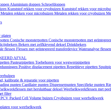
doppen
Aluminium doppen
Schroefdoppen
uizen
Kunststof rekken voor cryobuizen
Kunststof rekken voor microb
n
Metalen rekken voor microbuizen
Metalen rekken voor cryobuizen
Me
rs
 platen
potten
Conische monsterpotten
Conische monsterpotten met geïntegreer
icijnbekers
Bekers met zelfklevend deksel
Drinkbekers
le flessen
Flessen met geïntegreerd transferdevice
Wateranalyse flesse
NEERD AFVAL
ipetten
Pasteurpipetten
Toebehoren voor wegwerppipetten
erdunningen
Positive displacement pipetten
Repetitieve pipetten
Spuitpi
teerhulpen
, kalibratie & reparatie voor pipetten
oading punten
Capillaire punten
Dispenserpunten
Specifieke punten
Rie
selkweekflessen met hersluitbaar deksel
Weefselkweekflessen met peel-
t filter
k
PCV Packed Cell Volume buizen
Cryobuizen voor weefselkweek
platen voor weefselkweek