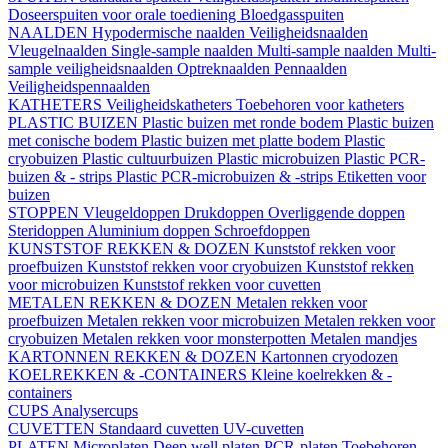
Doseerspuiten voor orale toediening
Bloedgasspuiten
NAALDEN
Hypodermische naalden
Veiligheidsnaalden
Vleugelnaalden
Single-sample naalden
Multi-sample naalden
Multi-
sample veiligheidsnaalden
Optreknaalden
Pennaalden
Veiligheidspennaalden
KATHETERS
Veiligheidskatheters
Toebehoren voor katheters
PLASTIC BUIZEN
Plastic buizen met ronde bodem
Plastic buizen
met conische bodem
Plastic buizen met platte bodem
Plastic
cryobuizen
Plastic cultuurbuizen
Plastic microbuizen
Plastic PCR-
buizen & - strips
Plastic PCR-microbuizen & -strips
Etiketten voor
buizen
STOPPEN
Vleugeldoppen
Drukdoppen
Overliggende doppen
Steridoppen
Aluminium doppen
Schroefdoppen
KUNSTSTOF REKKEN & DOZEN
Kunststof rekken voor
proefbuizen
Kunststof rekken voor cryobuizen
Kunststof rekken
voor microbuizen
Kunststof rekken voor cuvetten
METALEN REKKEN & DOZEN
Metalen rekken voor
proefbuizen
Metalen rekken voor microbuizen
Metalen rekken voor
cryobuizen
Metalen rekken voor monsterpotten
Metalen mandjes
KARTONNEN REKKEN & DOZEN
Kartonnen cryodozen
KOELREKKEN & -CONTAINERS
Kleine koelrekken & -
containers
CUPS
Analysercups
CUVETTEN
Standaard cuvetten
UV-cuvetten
PLATEN
Microplaten
Deep well platen
PCR-platen
Toebehoren