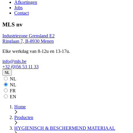
Afkortingen
Jobs
Contact
MLS nv
Industriezone Grensland E2
Ringlaan 7, B-8930 Menen
Elke werkdag van 8-12u en 13-17u.
info@mls.be
+32 (0)56 53 11 33
NL
NL
NL
FR
EN
Home
Producten
HYGIENISCH & BESCHERMEND MATERIAAL