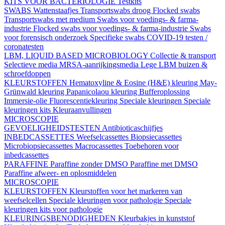
KITS VOOR BACTERIOLOGIE
Testkits
SWABS
Wattenstaafjes
Transportswabs droog
Flocked swabs
Transportswabs met medium
Swabs voor voedings- & farma-
industrie
Flocked swabs voor voedings- & farma-industrie
Swabs
voor forensisch onderzoek
Specifieke swabs
COVID-19 testen /
coronatesten
LBM, LIQUID BASED MICROBIOLOGY
Collectie & transport
Selectieve media
MRSA-aanrijkingsmedia
Lege LBM buizen &
schroefdoppen
KLEURSTOFFEN
Hematoxyline & Eosine (H&E) kleuring
May-
Grünwald kleuring
Papanicolaou kleuring
Bufferoplossing
Immersie-olie
Fluorescentiekleuring
Speciale kleuringen
Speciale
kleuringen kits
Kleuraanvullingen
MICROSCOPIE
GEVOELIGHEIDSTESTEN
Antibioticaschijfjes
INBEDCASSETTES
Weefselcassettes
Biopsiecassettes
Microbiopsiecassettes
Macrocassettes
Toebehoren voor
inbedcassettes
PARAFFINE
Paraffine zonder DMSO
Paraffine met DMSO
Paraffine afweer- en oplosmiddelen
MICROSCOPIE
KLEURSTOFFEN
Kleurstoffen voor het markeren van
weefselcellen
Speciale kleuringen voor pathologie
Speciale
kleuringen kits voor pathologie
KLEURINGSBENODIGHEDEN
Kleurbakjes in kunststof