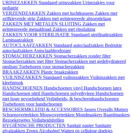
URINEZAKKEN
Standaard urinezakken
Urinezakjes voor
pediatrie
VERZENDZAKKEN
Zakken met luchtkussens
Zakken met
zelfklevende strip
Zakken met geïntegreerde absorptielaag
ZAKKEN MET METALEN SLUITING
Zakken met
geïntegreerde metaaldraad
Zakken met ritssluiting
ZAKKEN VOOR STERILISATIE
Standaard sterilisatiezakken
Laminaatzakken
AUTOCLAAFZAKKEN
Standaard autoclaafzakken
Bedrukte
autoclaafzakken
Autoclaafdeodorant
STOMACHERZAKKEN
Stomacherzakken zonder filter
Stomacherzakken met filter
Stomacherzakken met gedehydrateerd
medium
Toebehoren voor stomacherzakken
BRAAKZAKKEN
Plastic braakzakken
VUILNISZAKKEN
Standaard vuilniszakken
Vuilniszakken met
kleefstrook
HANDSCHOENEN
Handschoenen vinyl
Handschoenen latex
Handschoenen nitril
Handschoenen polyethyleen
Handschoenen
met hoge gevoeligheid
Veiligheids- & beschermhandschoenen
Toebehoren voor handschoenen
BESCHERMKLEDIJ & ACCESSOIRES
Jassen
Overalls
Mutsen
Schoenovertrekken
Mouwovertrekken
Mondmaskers
Baardmaskers
Bezoekersetjes
Veiligheidsbrillen
HYGIËNISCHE PRODUCTEN
Sanitair papier
Sanitaire
afvalzakken
Zepen
Alcoholgel
Watten en cellulose doekjes