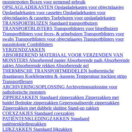
monsterpotten
Boxen voor gemengd gebruik
OPSLAGLADEKASTEN
Opslagladekasten voor objectglaasjes
Opslagladekasten voor cassettes
Opslagladekasten voor
objectglaasjes & cassettes
Toebehoren voor opslagladekasten
TRANSPORTBUIZEN
Standaard transportbuizen
TRANSPORTBLISTERS
Transportblisters voor bloedbuizen
Transportblisters voor feces- & urinebuizen
Transportblisters voor
swabs
Transportblisters voor objectglaasjes
Transportblisters voor
parasitologie
Combiblisters
VERZENDZAKKEN
ABSORBEREND MATERIAAL VOOR VERZENDEN VAN
MONSTERS
Absorberend papier
Absorberende pads
Absorberende
zakjes
Absorberende rekken
Absorberende gel
THERMISCHE TRANSPORTMIDDELEN
Isothermische
draagtassen
Koelelementen & -kussens
Temperatuur tracking strips
Transportflessen
ARCHIVERINGSOPLOSSING
Archiveringsoplossing voor
pathologische monsters
ZIPPERZAKKEN
Standaard zipperzakken
Zipperzakken met
buidel
Bedrukte zipperzakken
Gepersonaliseerde zipperzakken
Zipperzakken met dubbele sluiting
Stand-up zakken
COEXZAKJES
Standaard coexzakjes
PATIËNTENKLEDINGZAKKEN
Standaard
patiëntenkledingzakken
LIJKZAKKEN
Standaard lijkzakken