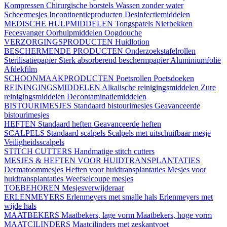
Kompressen
Chirurgische borstels
Wassen zonder water
Scheermesjes
Incontinentieproducten
Desinfectiemiddelen
MEDISCHE HULPMIDDELEN
Tongspatels
Nierbekken
Fecesvanger
Oorhulpmiddelen
Oogdouche
VERZORGINGSPRODUCTEN
Huidlotion
BESCHERMENDE PRODUCTEN
Onderzoekstafelrollen
Sterilisatiepapier
Sterk absorberend beschermpapier
Aluminiumfolie
Afdekfilm
SCHOONMAAKPRODUCTEN
Poetsrollen
Poetsdoeken
REININGINGSMIDDELEN
Alkalische reinigingsmiddelen
Zure
reinigingsmiddelen
Decontaminatiemiddelen
BISTOURIMESJES
Standaard bistourimesjes
Geavanceerde
bistourimesjes
HEFTEN
Standaard heften
Geavanceerde heften
SCALPELS
Standaard scalpels
Scalpels met uitschuifbaar mesje
Veiligheidsscalpels
STITCH CUTTERS
Handmatige stitch cutters
MESJES & HEFTEN VOOR HUIDTRANSPLANTATIES
Dermatoommesjes
Heften voor huidtransplantaties
Mesjes voor
huidtransplantaties
Weefselcoupe mesjes
TOEBEHOREN
Mesjesverwijderaar
ERLENMEYERS
Erlenmeyers met smalle hals
Erlenmeyers met
wijde hals
MAATBEKERS
Maatbekers, lage vorm
Maatbekers, hoge vorm
MAATCILINDERS
Maatcilinders met zeskantvoet