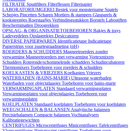
FILTRATIE
Spuitfilters
Filterflessen
Filterpapier
LABORATORIUMGEREI
Bestek voor monstername
Spatels
Schepjes
Pincetten
Scharen
Mortiers & stampers
Glasparels &
kooksteentjes
Roerstaafjes
Verbindingsstukken
Borstels
Labostiften
Beschermmatten
Droogrekken
OPSLAG- & ORGANISATIETOEBEHOREN
Bakjes & trays
Ladeverdelers
Opslagrekjes
Desiccatoren
DIVERSE PAPIERWAREN
Identificatietape
Indicatietape
Papierstrips voor zuurtegraadmeting (pH)
ROERDERS & SCHUDDERS
Magneetroerders zonder
verwarming
Magneetroerders met verwarming
Vortexmixers
Schudders
Roterende/schommelende schudders
Schudincubatoren
Thermomixers
Toebehoren voor roerders & schudders
KOELKASTEN & VRIEZERS
Koelkasten
Vriezers
WATERBADEN (BAINS-MARIE)
Ultrasone waterbaden
Waterbaden voor objectglaasjes
Toebehoren voor bains-marie
VERWARMINGSPLATEN
Standaard verwarmingsplaten
Verwarmingsplaten voor objectglaasjes
Toebehoren voor
verwarmingsplaten
KOELPLATEN
Standaard koelplaten
Toebehoren voor koelplaten
WEEGSCHALEN & BALANSEN
Analytische balansen
Precisiebalansen
Compacte balansen
Vochtanalysers
Kalibratiegewichten
CENTRIFUGES
Microcentrifuges
Minicentrifuges
Tafelcentrifuges
Vloercentrifuges
Hematocriet centrifuges
Toebehoren voor