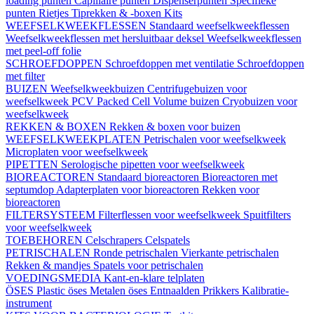
loading punten
Capillaire punten
Dispenserpunten
Specifieke
punten
Rietjes
Tiprekken & -boxen
Kits
WEEFSELKWEEKFLESSEN
Standaard weefselkweekflessen
Weefselkweekflessen met hersluitbaar deksel
Weefselkweekflessen
met peel-off folie
SCHROEFDOPPEN
Schroefdoppen met ventilatie
Schroefdoppen
met filter
BUIZEN
Weefselkweekbuizen
Centrifugebuizen voor
weefselkweek
PCV Packed Cell Volume buizen
Cryobuizen voor
weefselkweek
REKKEN & BOXEN
Rekken & boxen voor buizen
WEEFSELKWEEKPLATEN
Petrischalen voor weefselkweek
Microplaten voor weefselkweek
PIPETTEN
Serologische pipetten voor weefselkweek
BIOREACTOREN
Standaard bioreactoren
Bioreactoren met
septumdop
Adapterplaten voor bioreactoren
Rekken voor
bioreactoren
FILTERSYSTEEM
Filterflessen voor weefselkweek
Spuitfilters
voor weefselkweek
TOEBEHOREN
Celschrapers
Celspatels
PETRISCHALEN
Ronde petrischalen
Vierkante petrischalen
Rekken & mandjes
Spatels voor petrischalen
VOEDINGSMEDIA
Kant-en-klare telplaten
ÖSES
Plastic öses
Metalen öses
Entnaalden
Prikkers
Kalibratie-
instrument