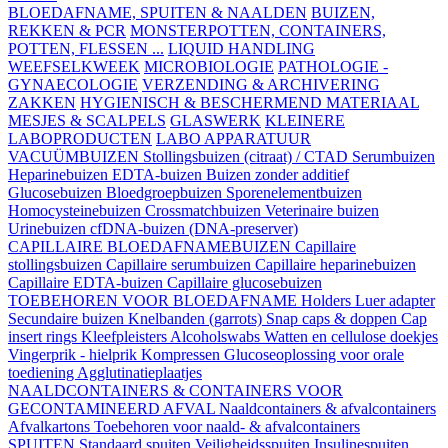
BLOEDAFNAME, SPUITEN & NAALDEN
BUIZEN,
REKKEN & PCR
MONSTERPOTTEN, CONTAINERS,
POTTEN, FLESSEN ...
LIQUID HANDLING
WEEFSELKWEEK
MICROBIOLOGIE
PATHOLOGIE -
GYNAECOLOGIE
VERZENDING & ARCHIVERING
ZAKKEN
HYGIENISCH & BESCHERMEND MATERIAAL
MESJES & SCALPELS
GLASWERK
KLEINERE
LABOPRODUCTEN
LABO APPARATUUR
VACUÜMBUIZEN
Stollingsbuizen (citraat) / CTAD
Serumbuizen
Heparinebuizen
EDTA-buizen
Buizen zonder additief
Glucosebuizen
Bloedgroepbuizen
Sporenelementbuizen
Homocysteinebuizen
Crossmatchbuizen
Veterinaire buizen
Urinebuizen
cfDNA-buizen (DNA-preserver)
CAPILLAIRE BLOEDAFNAMEBUIZEN
Capillaire
stollingsbuizen
Capillaire serumbuizen
Capillaire heparinebuizen
Capillaire EDTA-buizen
Capillaire glucosebuizen
TOEBEHOREN VOOR BLOEDAFNAME
Holders
Luer adapter
Secundaire buizen
Knelbanden (garrots)
Snap caps & doppen
Cap
insert rings
Kleefpleisters
Alcoholswabs
Watten en cellulose doekjes
Vingerprik - hielprik
Kompressen
Glucoseoplossing voor orale
toediening
Agglutinatieplaatjes
NAALDCONTAINERS & CONTAINERS VOOR
GECONTAMINEERD AFVAL
Naaldcontainers & afvalcontainers
Afvalkartons
Toebehoren voor naald- & afvalcontainers
SPUITEN
Standaard spuiten
Veiligheidsspuiten
Insulinespuiten