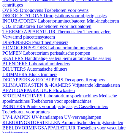
centrifuges
OVENS
Droogovens
Toebehoren voor ovens
DROOGSTATIONS
Droogstations voor objectglaasjes
INCUBATOREN
Laboratoriumincubatoren
Mini-incubatoren
CO2-incubatoren
Toebehoren voor incubatoren
THERMO APPARATUUR
Thermostaten
Thermocyclers
Verwarmd pincettensysteem
DISPENSERS
Paraffinedispensers
HOMOGENISATORS
Laboratoriumhomogenisators
POMPEN
Laboratorium peristaltische pompen
SEALERS
Handmatige sealers
Semi automatische sealers
BLENDERS
Laboratoriumblenders
DILUTERS
Automatische diluters
TRIMMERS
Block trimmers
DECAPPERS & RECAPPERS
Decappers
Recappers
KLIMAATKASTEN & -KAMERS
Vrijstaande klimaatkasten
AFZUIGAPPARATUUR
Flowkasten
SPOELMACHINES
Laboratorium spoelmachines
Medische
spoelmachines
Toebehoren voor spoelmachines
PRINTERS
Printers voor objectglaasjes
Cassetteprinters
Toebehoren voor printers
UV-LAMPEN
UV-handlampen
UV-vervanglampen
KLEURINGSTOESTELLEN
Automatische kleuringstoestellen
BEELDVORMINGSAPPARATUUR
Toestellen voor vasculaire