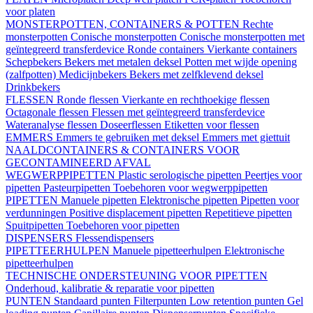
voor platen
MONSTERPOTTEN, CONTAINERS & POTTEN
Rechte
monsterpotten
Conische monsterpotten
Conische monsterpotten met
geïntegreerd transferdevice
Ronde containers
Vierkante containers
Schepbekers
Bekers met metalen deksel
Potten met wijde opening
(zalfpotten)
Medicijnbekers
Bekers met zelfklevend deksel
Drinkbekers
FLESSEN
Ronde flessen
Vierkante en rechthoekige flessen
Octagonale flessen
Flessen met geïntegreerd transferdevice
Wateranalyse flessen
Doseerflessen
Etiketten voor flessen
EMMERS
Emmers te gebruiken met deksel
Emmers met giettuit
NAALDCONTAINERS & CONTAINERS VOOR
GECONTAMINEERD AFVAL
WEGWERPPIPETTEN
Plastic serologische pipetten
Peertjes voor
pipetten
Pasteurpipetten
Toebehoren voor wegwerppipetten
PIPETTEN
Manuele pipetten
Elektronische pipetten
Pipetten voor
verdunningen
Positive displacement pipetten
Repetitieve pipetten
Spuitpipetten
Toebehoren voor pipetten
DISPENSERS
Flessendispensers
PIPETTEERHULPEN
Manuele pipetteerhulpen
Elektronische
pipetteerhulpen
TECHNISCHE ONDERSTEUNING VOOR PIPETTEN
Onderhoud, kalibratie & reparatie voor pipetten
PUNTEN
Standaard punten
Filterpunten
Low retention punten
Gel