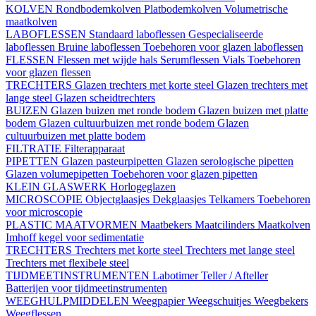
KOLVEN
Rondbodemkolven
Platbodemkolven
Volumetrische
maatkolven
LABOFLESSEN
Standaard laboflessen
Gespecialiseerde
laboflessen
Bruine laboflessen
Toebehoren voor glazen laboflessen
FLESSEN
Flessen met wijde hals
Serumflessen
Vials
Toebehoren
voor glazen flessen
TRECHTERS
Glazen trechters met korte steel
Glazen trechters met
lange steel
Glazen scheidtrechters
BUIZEN
Glazen buizen met ronde bodem
Glazen buizen met platte
bodem
Glazen cultuurbuizen met ronde bodem
Glazen
cultuurbuizen met platte bodem
FILTRATIE
Filterapparaat
PIPETTEN
Glazen pasteurpipetten
Glazen serologische pipetten
Glazen volumepipetten
Toebehoren voor glazen pipetten
KLEIN GLASWERK
Horlogeglazen
MICROSCOPIE
Objectglaasjes
Dekglaasjes
Telkamers
Toebehoren
voor microscopie
PLASTIC MAATVORMEN
Maatbekers
Maatcilinders
Maatkolven
Imhoff kegel voor sedimentatie
TRECHTERS
Trechters met korte steel
Trechters met lange steel
Trechters met flexibele steel
TIJDMEETINSTRUMENTEN
Labotimer
Teller / Afteller
Batterijen voor tijdmeetinstrumenten
WEEGHULPMIDDELEN
Weegpapier
Weegschuitjes
Weegbekers
Weegflessen