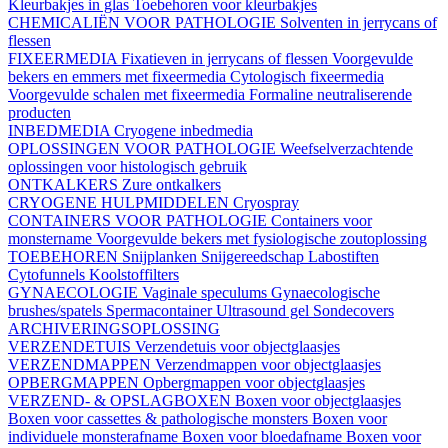
Kleurbakjes in glas
Toebehoren voor kleurbakjes
CHEMICALIËN VOOR PATHOLOGIE
Solventen in jerrycans of
flessen
FIXEERMEDIA
Fixatieven in jerrycans of flessen
Voorgevulde
bekers en emmers met fixeermedia
Cytologisch fixeermedia
Voorgevulde schalen met fixeermedia
Formaline neutraliserende
producten
INBEDMEDIA
Cryogene inbedmedia
OPLOSSINGEN VOOR PATHOLOGIE
Weefselverzachtende
oplossingen voor histologisch gebruik
ONTKALKERS
Zure ontkalkers
CRYOGENE HULPMIDDELEN
Cryospray
CONTAINERS VOOR PATHOLOGIE
Containers voor
monstername
Voorgevulde bekers met fysiologische zoutoplossing
TOEBEHOREN
Snijplanken
Snijgereedschap
Labostiften
Cytofunnels
Koolstoffilters
GYNAECOLOGIE
Vaginale speculums
Gynaecologische
brushes/spatels
Spermacontainer
Ultrasound gel
Sondecovers
ARCHIVERINGSOPLOSSING
VERZENDETUIS
Verzendetuis voor objectglaasjes
VERZENDMAPPEN
Verzendmappen voor objectglaasjes
OPBERGMAPPEN
Opbergmappen voor objectglaasjes
VERZEND- & OPSLAGBOXEN
Boxen voor objectglaasjes
Boxen voor cassettes & pathologische monsters
Boxen voor
individuele monsterafname
Boxen voor bloedafname
Boxen voor