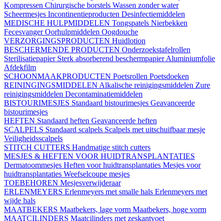
Kompressen
Chirurgische borstels
Wassen zonder water
Scheermesjes
Incontinentieproducten
Desinfectiemiddelen
MEDISCHE HULPMIDDELEN
Tongspatels
Nierbekken
Fecesvanger
Oorhulpmiddelen
Oogdouche
VERZORGINGSPRODUCTEN
Huidlotion
BESCHERMENDE PRODUCTEN
Onderzoekstafelrollen
Sterilisatiepapier
Sterk absorberend beschermpapier
Aluminiumfolie
Afdekfilm
SCHOONMAAKPRODUCTEN
Poetsrollen
Poetsdoeken
REININGINGSMIDDELEN
Alkalische reinigingsmiddelen
Zure
reinigingsmiddelen
Decontaminatiemiddelen
BISTOURIMESJES
Standaard bistourimesjes
Geavanceerde
bistourimesjes
HEFTEN
Standaard heften
Geavanceerde heften
SCALPELS
Standaard scalpels
Scalpels met uitschuifbaar mesje
Veiligheidsscalpels
STITCH CUTTERS
Handmatige stitch cutters
MESJES & HEFTEN VOOR HUIDTRANSPLANTATIES
Dermatoommesjes
Heften voor huidtransplantaties
Mesjes voor
huidtransplantaties
Weefselcoupe mesjes
TOEBEHOREN
Mesjesverwijderaar
ERLENMEYERS
Erlenmeyers met smalle hals
Erlenmeyers met
wijde hals
MAATBEKERS
Maatbekers, lage vorm
Maatbekers, hoge vorm
MAATCILINDERS
Maatcilinders met zeskantvoet