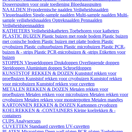
Doseerspuiten voor orale toediening
Bloedgasspuiten
NAALDEN
Hypodermische naalden
Veiligheidsnaalden
Vleugelnaalden
Single-sample naalden
Multi-sample naalden
Multi-
sample veiligheidsnaalden
Optreknaalden
Pennaalden
Veiligheidspennaalden
KATHETERS
Veiligheidskatheters
Toebehoren voor katheters
PLASTIC BUIZEN
Plastic buizen met ronde bodem
Plastic buizen
met conische bodem
Plastic buizen met platte bodem
Plastic
cryobuizen
Plastic cultuurbuizen
Plastic microbuizen
Plastic PCR-
buizen & - strips
Plastic PCR-microbuizen & -strips
Etiketten voor
buizen
STOPPEN
Vleugeldoppen
Drukdoppen
Overliggende doppen
Steridoppen
Aluminium doppen
Schroefdoppen
KUNSTSTOF REKKEN & DOZEN
Kunststof rekken voor
proefbuizen
Kunststof rekken voor cryobuizen
Kunststof rekken
voor microbuizen
Kunststof rekken voor cuvetten
METALEN REKKEN & DOZEN
Metalen rekken voor
proefbuizen
Metalen rekken voor microbuizen
Metalen rekken voor
cryobuizen
Metalen rekken voor monsterpotten
Metalen mandjes
KARTONNEN REKKEN & DOZEN
Kartonnen cryodozen
KOELREKKEN & -CONTAINERS
Kleine koelrekken & -
containers
CUPS
Analysercups
CUVETTEN
Standaard cuvetten
UV-cuvetten
PLATEN
Microplaten
Deep well platen
PCR-platen
Toebehoren