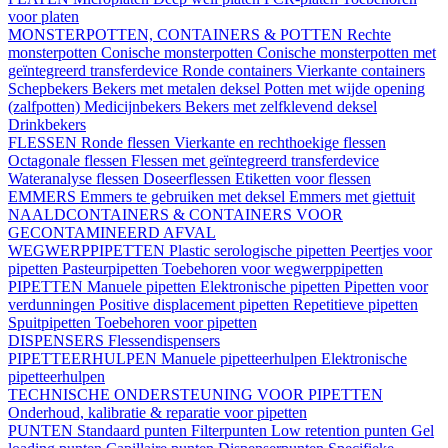
voor platen
MONSTERPOTTEN, CONTAINERS & POTTEN
Rechte
monsterpotten
Conische monsterpotten
Conische monsterpotten met
geïntegreerd transferdevice
Ronde containers
Vierkante containers
Schepbekers
Bekers met metalen deksel
Potten met wijde opening
(zalfpotten)
Medicijnbekers
Bekers met zelfklevend deksel
Drinkbekers
FLESSEN
Ronde flessen
Vierkante en rechthoekige flessen
Octagonale flessen
Flessen met geïntegreerd transferdevice
Wateranalyse flessen
Doseerflessen
Etiketten voor flessen
EMMERS
Emmers te gebruiken met deksel
Emmers met giettuit
NAALDCONTAINERS & CONTAINERS VOOR
GECONTAMINEERD AFVAL
WEGWERPPIPETTEN
Plastic serologische pipetten
Peertjes voor
pipetten
Pasteurpipetten
Toebehoren voor wegwerppipetten
PIPETTEN
Manuele pipetten
Elektronische pipetten
Pipetten voor
verdunningen
Positive displacement pipetten
Repetitieve pipetten
Spuitpipetten
Toebehoren voor pipetten
DISPENSERS
Flessendispensers
PIPETTEERHULPEN
Manuele pipetteerhulpen
Elektronische
pipetteerhulpen
TECHNISCHE ONDERSTEUNING VOOR PIPETTEN
Onderhoud, kalibratie & reparatie voor pipetten
PUNTEN
Standaard punten
Filterpunten
Low retention punten
Gel