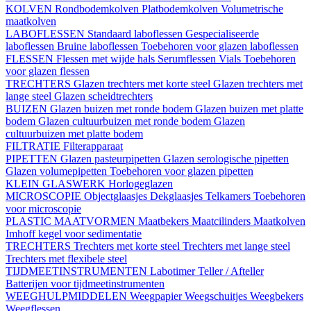
KOLVEN
Rondbodemkolven
Platbodemkolven
Volumetrische
maatkolven
LABOFLESSEN
Standaard laboflessen
Gespecialiseerde
laboflessen
Bruine laboflessen
Toebehoren voor glazen laboflessen
FLESSEN
Flessen met wijde hals
Serumflessen
Vials
Toebehoren
voor glazen flessen
TRECHTERS
Glazen trechters met korte steel
Glazen trechters met
lange steel
Glazen scheidtrechters
BUIZEN
Glazen buizen met ronde bodem
Glazen buizen met platte
bodem
Glazen cultuurbuizen met ronde bodem
Glazen
cultuurbuizen met platte bodem
FILTRATIE
Filterapparaat
PIPETTEN
Glazen pasteurpipetten
Glazen serologische pipetten
Glazen volumepipetten
Toebehoren voor glazen pipetten
KLEIN GLASWERK
Horlogeglazen
MICROSCOPIE
Objectglaasjes
Dekglaasjes
Telkamers
Toebehoren
voor microscopie
PLASTIC MAATVORMEN
Maatbekers
Maatcilinders
Maatkolven
Imhoff kegel voor sedimentatie
TRECHTERS
Trechters met korte steel
Trechters met lange steel
Trechters met flexibele steel
TIJDMEETINSTRUMENTEN
Labotimer
Teller / Afteller
Batterijen voor tijdmeetinstrumenten
WEEGHULPMIDDELEN
Weegpapier
Weegschuitjes
Weegbekers
Weegflessen