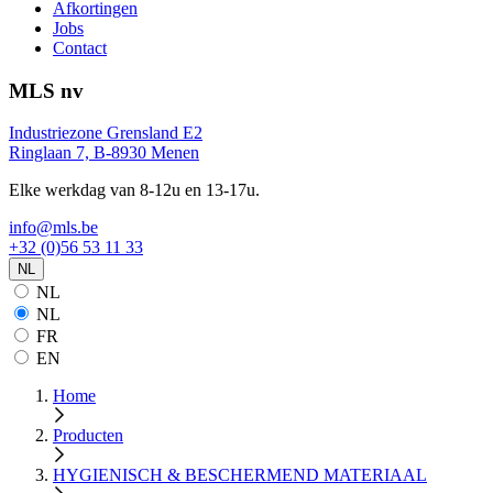
Afkortingen
Jobs
Contact
MLS nv
Industriezone Grensland E2
Ringlaan 7, B-8930 Menen
Elke werkdag van 8-12u en 13-17u.
info@mls.be
+32 (0)56 53 11 33
NL
NL
NL
FR
EN
Home
Producten
HYGIENISCH & BESCHERMEND MATERIAAL