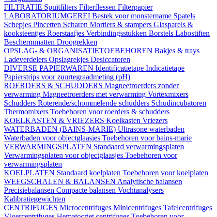
FILTRATIE
Spuitfilters
Filterflessen
Filterpapier
LABORATORIUMGEREI
Bestek voor monstername
Spatels
Schepjes
Pincetten
Scharen
Mortiers & stampers
Glasparels &
kooksteentjes
Roerstaafjes
Verbindingsstukken
Borstels
Labostiften
Beschermmatten
Droogrekken
OPSLAG- & ORGANISATIETOEBEHOREN
Bakjes & trays
Ladeverdelers
Opslagrekjes
Desiccatoren
DIVERSE PAPIERWAREN
Identificatietape
Indicatietape
Papierstrips voor zuurtegraadmeting (pH)
ROERDERS & SCHUDDERS
Magneetroerders zonder
verwarming
Magneetroerders met verwarming
Vortexmixers
Schudders
Roterende/schommelende schudders
Schudincubatoren
Thermomixers
Toebehoren voor roerders & schudders
KOELKASTEN & VRIEZERS
Koelkasten
Vriezers
WATERBADEN (BAINS-MARIE)
Ultrasone waterbaden
Waterbaden voor objectglaasjes
Toebehoren voor bains-marie
VERWARMINGSPLATEN
Standaard verwarmingsplaten
Verwarmingsplaten voor objectglaasjes
Toebehoren voor
verwarmingsplaten
KOELPLATEN
Standaard koelplaten
Toebehoren voor koelplaten
WEEGSCHALEN & BALANSEN
Analytische balansen
Precisiebalansen
Compacte balansen
Vochtanalysers
Kalibratiegewichten
CENTRIFUGES
Microcentrifuges
Minicentrifuges
Tafelcentrifuges
Vloercentrifuges
Hematocriet centrifuges
Toebehoren voor