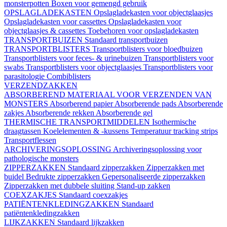
monsterpotten
Boxen voor gemengd gebruik
OPSLAGLADEKASTEN
Opslagladekasten voor objectglaasjes
Opslagladekasten voor cassettes
Opslagladekasten voor
objectglaasjes & cassettes
Toebehoren voor opslagladekasten
TRANSPORTBUIZEN
Standaard transportbuizen
TRANSPORTBLISTERS
Transportblisters voor bloedbuizen
Transportblisters voor feces- & urinebuizen
Transportblisters voor
swabs
Transportblisters voor objectglaasjes
Transportblisters voor
parasitologie
Combiblisters
VERZENDZAKKEN
ABSORBEREND MATERIAAL VOOR VERZENDEN VAN
MONSTERS
Absorberend papier
Absorberende pads
Absorberende
zakjes
Absorberende rekken
Absorberende gel
THERMISCHE TRANSPORTMIDDELEN
Isothermische
draagtassen
Koelelementen & -kussens
Temperatuur tracking strips
Transportflessen
ARCHIVERINGSOPLOSSING
Archiveringsoplossing voor
pathologische monsters
ZIPPERZAKKEN
Standaard zipperzakken
Zipperzakken met
buidel
Bedrukte zipperzakken
Gepersonaliseerde zipperzakken
Zipperzakken met dubbele sluiting
Stand-up zakken
COEXZAKJES
Standaard coexzakjes
PATIËNTENKLEDINGZAKKEN
Standaard
patiëntenkledingzakken
LIJKZAKKEN
Standaard lijkzakken