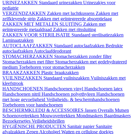
URINEZAKKEN
Standaard urinezakken
Urinezakjes voor
pediatrie
VERZENDZAKKEN
Zakken met luchtkussens
Zakken met
zelfklevende strip
Zakken met geïntegreerde absorptielaag
ZAKKEN MET METALEN SLUITING
Zakken met
geïntegreerde metaaldraad
Zakken met ritssluiting
ZAKKEN VOOR STERILISATIE
Standaard sterilisatiezakken
Laminaatzakken
AUTOCLAAFZAKKEN
Standaard autoclaafzakken
Bedrukte
autoclaafzakken
Autoclaafdeodorant
STOMACHERZAKKEN
Stomacherzakken zonder filter
Stomacherzakken met filter
Stomacherzakken met gedehydrateerd
medium
Toebehoren voor stomacherzakken
BRAAKZAKKEN
Plastic braakzakken
VUILNISZAKKEN
Standaard vuilniszakken
Vuilniszakken met
kleefstrook
HANDSCHOENEN
Handschoenen vinyl
Handschoenen latex
Handschoenen nitril
Handschoenen polyethyleen
Handschoenen
met hoge gevoeligheid
Veiligheids- & beschermhandschoenen
Toebehoren voor handschoenen
BESCHERMKLEDIJ & ACCESSOIRES
Jassen
Overalls
Mutsen
Schoenovertrekken
Mouwovertrekken
Mondmaskers
Baardmaskers
Bezoekersetjes
Veiligheidsbrillen
HYGIËNISCHE PRODUCTEN
Sanitair papier
Sanitaire
afvalzakken
Zepen
Alcoholgel
Watten en cellulose doekjes