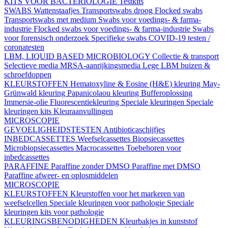
KITS VOOR BACTERIOLOGIE
Testkits
SWABS
Wattenstaafjes
Transportswabs droog
Flocked swabs
Transportswabs met medium
Swabs voor voedings- & farma-
industrie
Flocked swabs voor voedings- & farma-industrie
Swabs
voor forensisch onderzoek
Specifieke swabs
COVID-19 testen /
coronatesten
LBM, LIQUID BASED MICROBIOLOGY
Collectie & transport
Selectieve media
MRSA-aanrijkingsmedia
Lege LBM buizen &
schroefdoppen
KLEURSTOFFEN
Hematoxyline & Eosine (H&E) kleuring
May-
Grünwald kleuring
Papanicolaou kleuring
Bufferoplossing
Immersie-olie
Fluorescentiekleuring
Speciale kleuringen
Speciale
kleuringen kits
Kleuraanvullingen
MICROSCOPIE
GEVOELIGHEIDSTESTEN
Antibioticaschijfjes
INBEDCASSETTES
Weefselcassettes
Biopsiecassettes
Microbiopsiecassettes
Macrocassettes
Toebehoren voor
inbedcassettes
PARAFFINE
Paraffine zonder DMSO
Paraffine met DMSO
Paraffine afweer- en oplosmiddelen
MICROSCOPIE
KLEURSTOFFEN
Kleurstoffen voor het markeren van
weefselcellen
Speciale kleuringen voor pathologie
Speciale
kleuringen kits voor pathologie
KLEURINGSBENODIGHEDEN
Kleurbakjes in kunststof