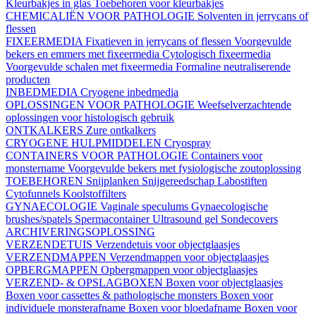
Kleurbakjes in glas
Toebehoren voor kleurbakjes
CHEMICALIËN VOOR PATHOLOGIE
Solventen in jerrycans of
flessen
FIXEERMEDIA
Fixatieven in jerrycans of flessen
Voorgevulde
bekers en emmers met fixeermedia
Cytologisch fixeermedia
Voorgevulde schalen met fixeermedia
Formaline neutraliserende
producten
INBEDMEDIA
Cryogene inbedmedia
OPLOSSINGEN VOOR PATHOLOGIE
Weefselverzachtende
oplossingen voor histologisch gebruik
ONTKALKERS
Zure ontkalkers
CRYOGENE HULPMIDDELEN
Cryospray
CONTAINERS VOOR PATHOLOGIE
Containers voor
monstername
Voorgevulde bekers met fysiologische zoutoplossing
TOEBEHOREN
Snijplanken
Snijgereedschap
Labostiften
Cytofunnels
Koolstoffilters
GYNAECOLOGIE
Vaginale speculums
Gynaecologische
brushes/spatels
Spermacontainer
Ultrasound gel
Sondecovers
ARCHIVERINGSOPLOSSING
VERZENDETUIS
Verzendetuis voor objectglaasjes
VERZENDMAPPEN
Verzendmappen voor objectglaasjes
OPBERGMAPPEN
Opbergmappen voor objectglaasjes
VERZEND- & OPSLAGBOXEN
Boxen voor objectglaasjes
Boxen voor cassettes & pathologische monsters
Boxen voor
individuele monsterafname
Boxen voor bloedafname
Boxen voor