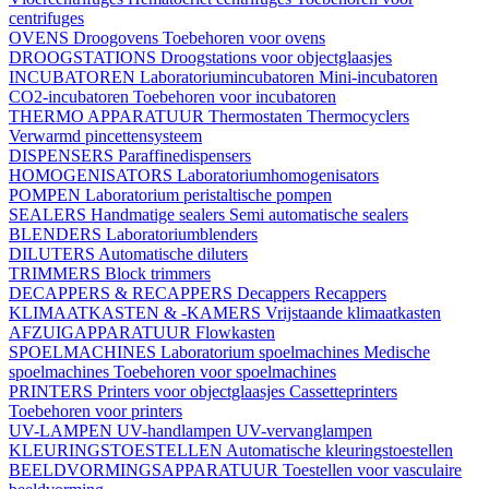
centrifuges
OVENS
Droogovens
Toebehoren voor ovens
DROOGSTATIONS
Droogstations voor objectglaasjes
INCUBATOREN
Laboratoriumincubatoren
Mini-incubatoren
CO2-incubatoren
Toebehoren voor incubatoren
THERMO APPARATUUR
Thermostaten
Thermocyclers
Verwarmd pincettensysteem
DISPENSERS
Paraffinedispensers
HOMOGENISATORS
Laboratoriumhomogenisators
POMPEN
Laboratorium peristaltische pompen
SEALERS
Handmatige sealers
Semi automatische sealers
BLENDERS
Laboratoriumblenders
DILUTERS
Automatische diluters
TRIMMERS
Block trimmers
DECAPPERS & RECAPPERS
Decappers
Recappers
KLIMAATKASTEN & -KAMERS
Vrijstaande klimaatkasten
AFZUIGAPPARATUUR
Flowkasten
SPOELMACHINES
Laboratorium spoelmachines
Medische
spoelmachines
Toebehoren voor spoelmachines
PRINTERS
Printers voor objectglaasjes
Cassetteprinters
Toebehoren voor printers
UV-LAMPEN
UV-handlampen
UV-vervanglampen
KLEURINGSTOESTELLEN
Automatische kleuringstoestellen
BEELDVORMINGSAPPARATUUR
Toestellen voor vasculaire