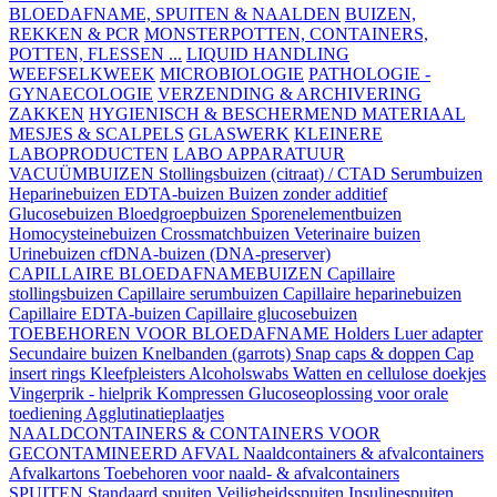
BLOEDAFNAME, SPUITEN & NAALDEN
BUIZEN,
REKKEN & PCR
MONSTERPOTTEN, CONTAINERS,
POTTEN, FLESSEN ...
LIQUID HANDLING
WEEFSELKWEEK
MICROBIOLOGIE
PATHOLOGIE -
GYNAECOLOGIE
VERZENDING & ARCHIVERING
ZAKKEN
HYGIENISCH & BESCHERMEND MATERIAAL
MESJES & SCALPELS
GLASWERK
KLEINERE
LABOPRODUCTEN
LABO APPARATUUR
VACUÜMBUIZEN
Stollingsbuizen (citraat) / CTAD
Serumbuizen
Heparinebuizen
EDTA-buizen
Buizen zonder additief
Glucosebuizen
Bloedgroepbuizen
Sporenelementbuizen
Homocysteinebuizen
Crossmatchbuizen
Veterinaire buizen
Urinebuizen
cfDNA-buizen (DNA-preserver)
CAPILLAIRE BLOEDAFNAMEBUIZEN
Capillaire
stollingsbuizen
Capillaire serumbuizen
Capillaire heparinebuizen
Capillaire EDTA-buizen
Capillaire glucosebuizen
TOEBEHOREN VOOR BLOEDAFNAME
Holders
Luer adapter
Secundaire buizen
Knelbanden (garrots)
Snap caps & doppen
Cap
insert rings
Kleefpleisters
Alcoholswabs
Watten en cellulose doekjes
Vingerprik - hielprik
Kompressen
Glucoseoplossing voor orale
toediening
Agglutinatieplaatjes
NAALDCONTAINERS & CONTAINERS VOOR
GECONTAMINEERD AFVAL
Naaldcontainers & afvalcontainers
Afvalkartons
Toebehoren voor naald- & afvalcontainers
SPUITEN
Standaard spuiten
Veiligheidsspuiten
Insulinespuiten