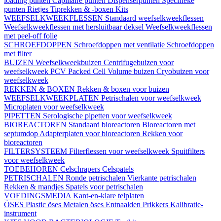
loading punten
Capillaire punten
Dispenserpunten
Specifieke
punten
Rietjes
Tiprekken & -boxen
Kits
WEEFSELKWEEKFLESSEN
Standaard weefselkweekflessen
Weefselkweekflessen met hersluitbaar deksel
Weefselkweekflessen
met peel-off folie
SCHROEFDOPPEN
Schroefdoppen met ventilatie
Schroefdoppen
met filter
BUIZEN
Weefselkweekbuizen
Centrifugebuizen voor
weefselkweek
PCV Packed Cell Volume buizen
Cryobuizen voor
weefselkweek
REKKEN & BOXEN
Rekken & boxen voor buizen
WEEFSELKWEEKPLATEN
Petrischalen voor weefselkweek
Microplaten voor weefselkweek
PIPETTEN
Serologische pipetten voor weefselkweek
BIOREACTOREN
Standaard bioreactoren
Bioreactoren met
septumdop
Adapterplaten voor bioreactoren
Rekken voor
bioreactoren
FILTERSYSTEEM
Filterflessen voor weefselkweek
Spuitfilters
voor weefselkweek
TOEBEHOREN
Celschrapers
Celspatels
PETRISCHALEN
Ronde petrischalen
Vierkante petrischalen
Rekken & mandjes
Spatels voor petrischalen
VOEDINGSMEDIA
Kant-en-klare telplaten
ÖSES
Plastic öses
Metalen öses
Entnaalden
Prikkers
Kalibratie-
instrument