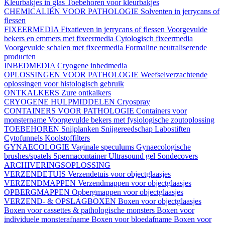
Kleurbakjes in glas
Toebehoren voor kleurbakjes
CHEMICALIËN VOOR PATHOLOGIE
Solventen in jerrycans of
flessen
FIXEERMEDIA
Fixatieven in jerrycans of flessen
Voorgevulde
bekers en emmers met fixeermedia
Cytologisch fixeermedia
Voorgevulde schalen met fixeermedia
Formaline neutraliserende
producten
INBEDMEDIA
Cryogene inbedmedia
OPLOSSINGEN VOOR PATHOLOGIE
Weefselverzachtende
oplossingen voor histologisch gebruik
ONTKALKERS
Zure ontkalkers
CRYOGENE HULPMIDDELEN
Cryospray
CONTAINERS VOOR PATHOLOGIE
Containers voor
monstername
Voorgevulde bekers met fysiologische zoutoplossing
TOEBEHOREN
Snijplanken
Snijgereedschap
Labostiften
Cytofunnels
Koolstoffilters
GYNAECOLOGIE
Vaginale speculums
Gynaecologische
brushes/spatels
Spermacontainer
Ultrasound gel
Sondecovers
ARCHIVERINGSOPLOSSING
VERZENDETUIS
Verzendetuis voor objectglaasjes
VERZENDMAPPEN
Verzendmappen voor objectglaasjes
OPBERGMAPPEN
Opbergmappen voor objectglaasjes
VERZEND- & OPSLAGBOXEN
Boxen voor objectglaasjes
Boxen voor cassettes & pathologische monsters
Boxen voor
individuele monsterafname
Boxen voor bloedafname
Boxen voor