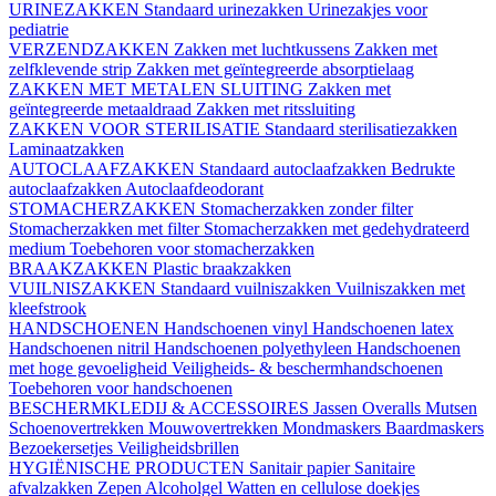
URINEZAKKEN
Standaard urinezakken
Urinezakjes voor
pediatrie
VERZENDZAKKEN
Zakken met luchtkussens
Zakken met
zelfklevende strip
Zakken met geïntegreerde absorptielaag
ZAKKEN MET METALEN SLUITING
Zakken met
geïntegreerde metaaldraad
Zakken met ritssluiting
ZAKKEN VOOR STERILISATIE
Standaard sterilisatiezakken
Laminaatzakken
AUTOCLAAFZAKKEN
Standaard autoclaafzakken
Bedrukte
autoclaafzakken
Autoclaafdeodorant
STOMACHERZAKKEN
Stomacherzakken zonder filter
Stomacherzakken met filter
Stomacherzakken met gedehydrateerd
medium
Toebehoren voor stomacherzakken
BRAAKZAKKEN
Plastic braakzakken
VUILNISZAKKEN
Standaard vuilniszakken
Vuilniszakken met
kleefstrook
HANDSCHOENEN
Handschoenen vinyl
Handschoenen latex
Handschoenen nitril
Handschoenen polyethyleen
Handschoenen
met hoge gevoeligheid
Veiligheids- & beschermhandschoenen
Toebehoren voor handschoenen
BESCHERMKLEDIJ & ACCESSOIRES
Jassen
Overalls
Mutsen
Schoenovertrekken
Mouwovertrekken
Mondmaskers
Baardmaskers
Bezoekersetjes
Veiligheidsbrillen
HYGIËNISCHE PRODUCTEN
Sanitair papier
Sanitaire
afvalzakken
Zepen
Alcoholgel
Watten en cellulose doekjes