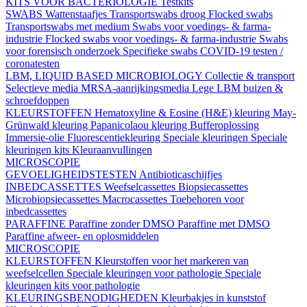
KITS VOOR BACTERIOLOGIE
Testkits
SWABS
Wattenstaafjes
Transportswabs droog
Flocked swabs
Transportswabs met medium
Swabs voor voedings- & farma-
industrie
Flocked swabs voor voedings- & farma-industrie
Swabs
voor forensisch onderzoek
Specifieke swabs
COVID-19 testen /
coronatesten
LBM, LIQUID BASED MICROBIOLOGY
Collectie & transport
Selectieve media
MRSA-aanrijkingsmedia
Lege LBM buizen &
schroefdoppen
KLEURSTOFFEN
Hematoxyline & Eosine (H&E) kleuring
May-
Grünwald kleuring
Papanicolaou kleuring
Bufferoplossing
Immersie-olie
Fluorescentiekleuring
Speciale kleuringen
Speciale
kleuringen kits
Kleuraanvullingen
MICROSCOPIE
GEVOELIGHEIDSTESTEN
Antibioticaschijfjes
INBEDCASSETTES
Weefselcassettes
Biopsiecassettes
Microbiopsiecassettes
Macrocassettes
Toebehoren voor
inbedcassettes
PARAFFINE
Paraffine zonder DMSO
Paraffine met DMSO
Paraffine afweer- en oplosmiddelen
MICROSCOPIE
KLEURSTOFFEN
Kleurstoffen voor het markeren van
weefselcellen
Speciale kleuringen voor pathologie
Speciale
kleuringen kits voor pathologie
KLEURINGSBENODIGHEDEN
Kleurbakjes in kunststof