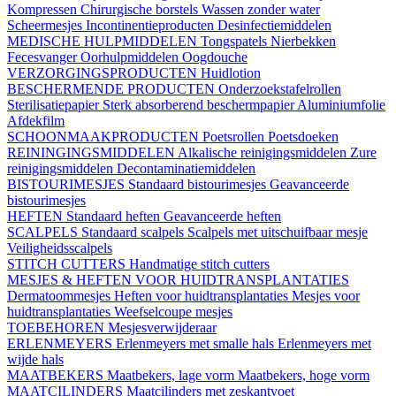
Kompressen
Chirurgische borstels
Wassen zonder water
Scheermesjes
Incontinentieproducten
Desinfectiemiddelen
MEDISCHE HULPMIDDELEN
Tongspatels
Nierbekken
Fecesvanger
Oorhulpmiddelen
Oogdouche
VERZORGINGSPRODUCTEN
Huidlotion
BESCHERMENDE PRODUCTEN
Onderzoekstafelrollen
Sterilisatiepapier
Sterk absorberend beschermpapier
Aluminiumfolie
Afdekfilm
SCHOONMAAKPRODUCTEN
Poetsrollen
Poetsdoeken
REININGINGSMIDDELEN
Alkalische reinigingsmiddelen
Zure
reinigingsmiddelen
Decontaminatiemiddelen
BISTOURIMESJES
Standaard bistourimesjes
Geavanceerde
bistourimesjes
HEFTEN
Standaard heften
Geavanceerde heften
SCALPELS
Standaard scalpels
Scalpels met uitschuifbaar mesje
Veiligheidsscalpels
STITCH CUTTERS
Handmatige stitch cutters
MESJES & HEFTEN VOOR HUIDTRANSPLANTATIES
Dermatoommesjes
Heften voor huidtransplantaties
Mesjes voor
huidtransplantaties
Weefselcoupe mesjes
TOEBEHOREN
Mesjesverwijderaar
ERLENMEYERS
Erlenmeyers met smalle hals
Erlenmeyers met
wijde hals
MAATBEKERS
Maatbekers, lage vorm
Maatbekers, hoge vorm
MAATCILINDERS
Maatcilinders met zeskantvoet