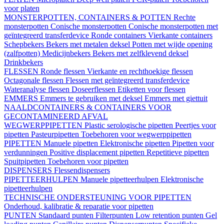
voor platen
MONSTERPOTTEN, CONTAINERS & POTTEN
Rechte
monsterpotten
Conische monsterpotten
Conische monsterpotten met
geïntegreerd transferdevice
Ronde containers
Vierkante containers
Schepbekers
Bekers met metalen deksel
Potten met wijde opening
(zalfpotten)
Medicijnbekers
Bekers met zelfklevend deksel
Drinkbekers
FLESSEN
Ronde flessen
Vierkante en rechthoekige flessen
Octagonale flessen
Flessen met geïntegreerd transferdevice
Wateranalyse flessen
Doseerflessen
Etiketten voor flessen
EMMERS
Emmers te gebruiken met deksel
Emmers met giettuit
NAALDCONTAINERS & CONTAINERS VOOR
GECONTAMINEERD AFVAL
WEGWERPPIPETTEN
Plastic serologische pipetten
Peertjes voor
pipetten
Pasteurpipetten
Toebehoren voor wegwerppipetten
PIPETTEN
Manuele pipetten
Elektronische pipetten
Pipetten voor
verdunningen
Positive displacement pipetten
Repetitieve pipetten
Spuitpipetten
Toebehoren voor pipetten
DISPENSERS
Flessendispensers
PIPETTEERHULPEN
Manuele pipetteerhulpen
Elektronische
pipetteerhulpen
TECHNISCHE ONDERSTEUNING VOOR PIPETTEN
Onderhoud, kalibratie & reparatie voor pipetten
PUNTEN
Standaard punten
Filterpunten
Low retention punten
Gel