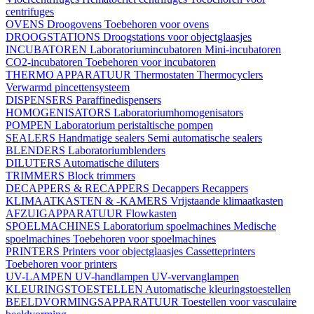
centrifuges
OVENS
Droogovens
Toebehoren voor ovens
DROOGSTATIONS
Droogstations voor objectglaasjes
INCUBATOREN
Laboratoriumincubatoren
Mini-incubatoren
CO2-incubatoren
Toebehoren voor incubatoren
THERMO APPARATUUR
Thermostaten
Thermocyclers
Verwarmd pincettensysteem
DISPENSERS
Paraffinedispensers
HOMOGENISATORS
Laboratoriumhomogenisators
POMPEN
Laboratorium peristaltische pompen
SEALERS
Handmatige sealers
Semi automatische sealers
BLENDERS
Laboratoriumblenders
DILUTERS
Automatische diluters
TRIMMERS
Block trimmers
DECAPPERS & RECAPPERS
Decappers
Recappers
KLIMAATKASTEN & -KAMERS
Vrijstaande klimaatkasten
AFZUIGAPPARATUUR
Flowkasten
SPOELMACHINES
Laboratorium spoelmachines
Medische
spoelmachines
Toebehoren voor spoelmachines
PRINTERS
Printers voor objectglaasjes
Cassetteprinters
Toebehoren voor printers
UV-LAMPEN
UV-handlampen
UV-vervanglampen
KLEURINGSTOESTELLEN
Automatische kleuringstoestellen
BEELDVORMINGSAPPARATUUR
Toestellen voor vasculaire