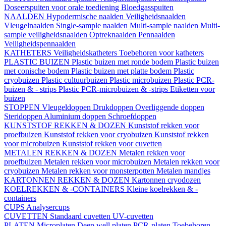
Doseerspuiten voor orale toediening
Bloedgasspuiten
NAALDEN
Hypodermische naalden
Veiligheidsnaalden
Vleugelnaalden
Single-sample naalden
Multi-sample naalden
Multi-
sample veiligheidsnaalden
Optreknaalden
Pennaalden
Veiligheidspennaalden
KATHETERS
Veiligheidskatheters
Toebehoren voor katheters
PLASTIC BUIZEN
Plastic buizen met ronde bodem
Plastic buizen
met conische bodem
Plastic buizen met platte bodem
Plastic
cryobuizen
Plastic cultuurbuizen
Plastic microbuizen
Plastic PCR-
buizen & - strips
Plastic PCR-microbuizen & -strips
Etiketten voor
buizen
STOPPEN
Vleugeldoppen
Drukdoppen
Overliggende doppen
Steridoppen
Aluminium doppen
Schroefdoppen
KUNSTSTOF REKKEN & DOZEN
Kunststof rekken voor
proefbuizen
Kunststof rekken voor cryobuizen
Kunststof rekken
voor microbuizen
Kunststof rekken voor cuvetten
METALEN REKKEN & DOZEN
Metalen rekken voor
proefbuizen
Metalen rekken voor microbuizen
Metalen rekken voor
cryobuizen
Metalen rekken voor monsterpotten
Metalen mandjes
KARTONNEN REKKEN & DOZEN
Kartonnen cryodozen
KOELREKKEN & -CONTAINERS
Kleine koelrekken & -
containers
CUPS
Analysercups
CUVETTEN
Standaard cuvetten
UV-cuvetten
PLATEN
Microplaten
Deep well platen
PCR-platen
Toebehoren