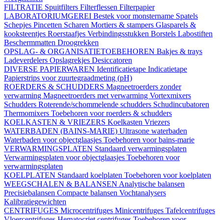
FILTRATIE
Spuitfilters
Filterflessen
Filterpapier
LABORATORIUMGEREI
Bestek voor monstername
Spatels
Schepjes
Pincetten
Scharen
Mortiers & stampers
Glasparels &
kooksteentjes
Roerstaafjes
Verbindingsstukken
Borstels
Labostiften
Beschermmatten
Droogrekken
OPSLAG- & ORGANISATIETOEBEHOREN
Bakjes & trays
Ladeverdelers
Opslagrekjes
Desiccatoren
DIVERSE PAPIERWAREN
Identificatietape
Indicatietape
Papierstrips voor zuurtegraadmeting (pH)
ROERDERS & SCHUDDERS
Magneetroerders zonder
verwarming
Magneetroerders met verwarming
Vortexmixers
Schudders
Roterende/schommelende schudders
Schudincubatoren
Thermomixers
Toebehoren voor roerders & schudders
KOELKASTEN & VRIEZERS
Koelkasten
Vriezers
WATERBADEN (BAINS-MARIE)
Ultrasone waterbaden
Waterbaden voor objectglaasjes
Toebehoren voor bains-marie
VERWARMINGSPLATEN
Standaard verwarmingsplaten
Verwarmingsplaten voor objectglaasjes
Toebehoren voor
verwarmingsplaten
KOELPLATEN
Standaard koelplaten
Toebehoren voor koelplaten
WEEGSCHALEN & BALANSEN
Analytische balansen
Precisiebalansen
Compacte balansen
Vochtanalysers
Kalibratiegewichten
CENTRIFUGES
Microcentrifuges
Minicentrifuges
Tafelcentrifuges
Vloercentrifuges
Hematocriet centrifuges
Toebehoren voor