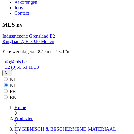
Afkortingen
Jobs
Contact
MLS nv
Industriezone Grensland E2
Ringlaan 7, B-8930 Menen
Elke werkdag van 8-12u en 13-17u.
info@mls.be
+32 (0)56 53 11 33
NL
NL
NL
FR
EN
Home
Producten
HYGIENISCH & BESCHERMEND MATERIAAL