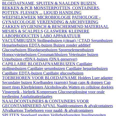
BLOEDAFNAME, SPUITEN & NAALDEN
BUIZEN,
REKKEN & PCR
MONSTERPOTTEN, CONTAINERS,
POTTEN, FLESSEN ...
LIQUID HANDLING
WEEFSELKWEEK
MICROBIOLOGIE
PATHOLOGIE -
GYNAECOLOGIE
VERZENDING & ARCHIVERING
ZAKKEN
HYGIENISCH & BESCHERMEND MATERIAAL
MESJES & SCALPELS
GLASWERK
KLEINERE
LABOPRODUCTEN
LABO APPARATUUR
VACUÜMBUIZEN
Stollingsbuizen (citraat) / CTAD
Serumbuizen
Heparinebuizen
EDTA-buizen
Buizen zonder additief
Glucosebuizen
Bloedgroepbuizen
Sporenelementbuizen
Homocysteinebuizen
Crossmatchbuizen
Veterinaire buizen
Urinebuizen
cfDNA-buizen (DNA-preserver)
CAPILLAIRE BLOEDAFNAMEBUIZEN
Capillaire
stollingsbuizen
Capillaire serumbuizen
Capillaire heparinebuizen
Capillaire EDTA-buizen
Capillaire glucosebuizen
TOEBEHOREN VOOR BLOEDAFNAME
Holders
Luer adapter
Secundaire buizen
Knelbanden (garrots)
Snap caps & doppen
Cap
insert rings
Kleefpleisters
Alcoholswabs
Watten en cellulose doekjes
Vingerprik - hielprik
Kompressen
Glucoseoplossing voor orale
toediening
Agglutinatieplaatjes
NAALDCONTAINERS & CONTAINERS VOOR
GECONTAMINEERD AFVAL
Naaldcontainers & afvalcontainers
Afvalkartons
Toebehoren voor naald- & afvalcontainers
SPUITEN
Standaard spuiten
Veiligheidsspuiten
Insulinespuiten