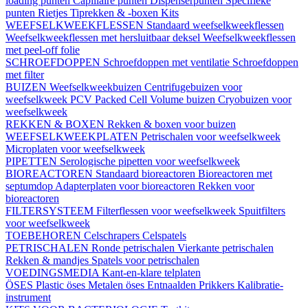
loading punten
Capillaire punten
Dispenserpunten
Specifieke
punten
Rietjes
Tiprekken & -boxen
Kits
WEEFSELKWEEKFLESSEN
Standaard weefselkweekflessen
Weefselkweekflessen met hersluitbaar deksel
Weefselkweekflessen
met peel-off folie
SCHROEFDOPPEN
Schroefdoppen met ventilatie
Schroefdoppen
met filter
BUIZEN
Weefselkweekbuizen
Centrifugebuizen voor
weefselkweek
PCV Packed Cell Volume buizen
Cryobuizen voor
weefselkweek
REKKEN & BOXEN
Rekken & boxen voor buizen
WEEFSELKWEEKPLATEN
Petrischalen voor weefselkweek
Microplaten voor weefselkweek
PIPETTEN
Serologische pipetten voor weefselkweek
BIOREACTOREN
Standaard bioreactoren
Bioreactoren met
septumdop
Adapterplaten voor bioreactoren
Rekken voor
bioreactoren
FILTERSYSTEEM
Filterflessen voor weefselkweek
Spuitfilters
voor weefselkweek
TOEBEHOREN
Celschrapers
Celspatels
PETRISCHALEN
Ronde petrischalen
Vierkante petrischalen
Rekken & mandjes
Spatels voor petrischalen
VOEDINGSMEDIA
Kant-en-klare telplaten
ÖSES
Plastic öses
Metalen öses
Entnaalden
Prikkers
Kalibratie-
instrument