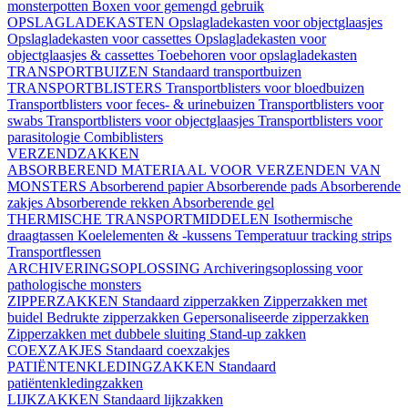
monsterpotten
Boxen voor gemengd gebruik
OPSLAGLADEKASTEN
Opslagladekasten voor objectglaasjes
Opslagladekasten voor cassettes
Opslagladekasten voor
objectglaasjes & cassettes
Toebehoren voor opslagladekasten
TRANSPORTBUIZEN
Standaard transportbuizen
TRANSPORTBLISTERS
Transportblisters voor bloedbuizen
Transportblisters voor feces- & urinebuizen
Transportblisters voor
swabs
Transportblisters voor objectglaasjes
Transportblisters voor
parasitologie
Combiblisters
VERZENDZAKKEN
ABSORBEREND MATERIAAL VOOR VERZENDEN VAN
MONSTERS
Absorberend papier
Absorberende pads
Absorberende
zakjes
Absorberende rekken
Absorberende gel
THERMISCHE TRANSPORTMIDDELEN
Isothermische
draagtassen
Koelelementen & -kussens
Temperatuur tracking strips
Transportflessen
ARCHIVERINGSOPLOSSING
Archiveringsoplossing voor
pathologische monsters
ZIPPERZAKKEN
Standaard zipperzakken
Zipperzakken met
buidel
Bedrukte zipperzakken
Gepersonaliseerde zipperzakken
Zipperzakken met dubbele sluiting
Stand-up zakken
COEXZAKJES
Standaard coexzakjes
PATIËNTENKLEDINGZAKKEN
Standaard
patiëntenkledingzakken
LIJKZAKKEN
Standaard lijkzakken