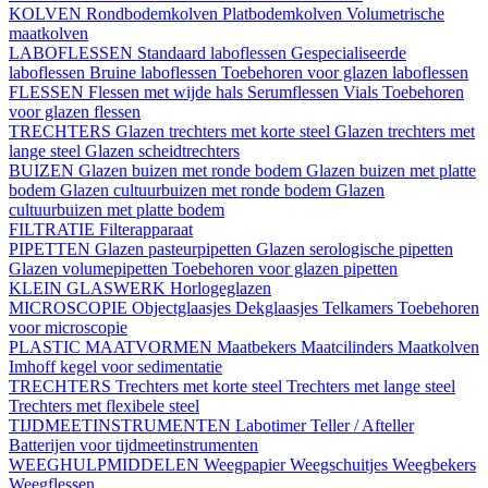
KOLVEN
Rondbodemkolven
Platbodemkolven
Volumetrische
maatkolven
LABOFLESSEN
Standaard laboflessen
Gespecialiseerde
laboflessen
Bruine laboflessen
Toebehoren voor glazen laboflessen
FLESSEN
Flessen met wijde hals
Serumflessen
Vials
Toebehoren
voor glazen flessen
TRECHTERS
Glazen trechters met korte steel
Glazen trechters met
lange steel
Glazen scheidtrechters
BUIZEN
Glazen buizen met ronde bodem
Glazen buizen met platte
bodem
Glazen cultuurbuizen met ronde bodem
Glazen
cultuurbuizen met platte bodem
FILTRATIE
Filterapparaat
PIPETTEN
Glazen pasteurpipetten
Glazen serologische pipetten
Glazen volumepipetten
Toebehoren voor glazen pipetten
KLEIN GLASWERK
Horlogeglazen
MICROSCOPIE
Objectglaasjes
Dekglaasjes
Telkamers
Toebehoren
voor microscopie
PLASTIC MAATVORMEN
Maatbekers
Maatcilinders
Maatkolven
Imhoff kegel voor sedimentatie
TRECHTERS
Trechters met korte steel
Trechters met lange steel
Trechters met flexibele steel
TIJDMEETINSTRUMENTEN
Labotimer
Teller / Afteller
Batterijen voor tijdmeetinstrumenten
WEEGHULPMIDDELEN
Weegpapier
Weegschuitjes
Weegbekers
Weegflessen