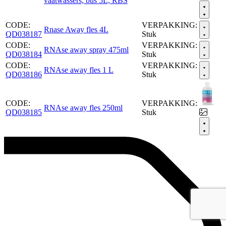
vaatwassers, bus 5L, RBS
CODE:
VERPAKKING:
Rnase Away fles 4L
QD038187
Stuk
CODE:
VERPAKKING:
RNAse away spray 475ml
QD038184
Stuk
CODE:
VERPAKKING:
RNAse away fles 1 L
QD038186
Stuk
CODE:
VERPAKKING:
RNAse away fles 250ml
QD038185
Stuk