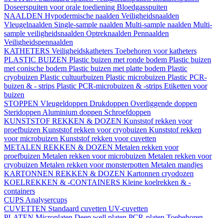
Doseerspuiten voor orale toediening
Bloedgasspuiten
NAALDEN
Hypodermische naalden
Veiligheidsnaalden
Vleugelnaalden
Single-sample naalden
Multi-sample naalden
Multi-
sample veiligheidsnaalden
Optreknaalden
Pennaalden
Veiligheidspennaalden
KATHETERS
Veiligheidskatheters
Toebehoren voor katheters
PLASTIC BUIZEN
Plastic buizen met ronde bodem
Plastic buizen
met conische bodem
Plastic buizen met platte bodem
Plastic
cryobuizen
Plastic cultuurbuizen
Plastic microbuizen
Plastic PCR-
buizen & - strips
Plastic PCR-microbuizen & -strips
Etiketten voor
buizen
STOPPEN
Vleugeldoppen
Drukdoppen
Overliggende doppen
Steridoppen
Aluminium doppen
Schroefdoppen
KUNSTSTOF REKKEN & DOZEN
Kunststof rekken voor
proefbuizen
Kunststof rekken voor cryobuizen
Kunststof rekken
voor microbuizen
Kunststof rekken voor cuvetten
METALEN REKKEN & DOZEN
Metalen rekken voor
proefbuizen
Metalen rekken voor microbuizen
Metalen rekken voor
cryobuizen
Metalen rekken voor monsterpotten
Metalen mandjes
KARTONNEN REKKEN & DOZEN
Kartonnen cryodozen
KOELREKKEN & -CONTAINERS
Kleine koelrekken & -
containers
CUPS
Analysercups
CUVETTEN
Standaard cuvetten
UV-cuvetten
PLATEN
Microplaten
Deep well platen
PCR-platen
Toebehoren