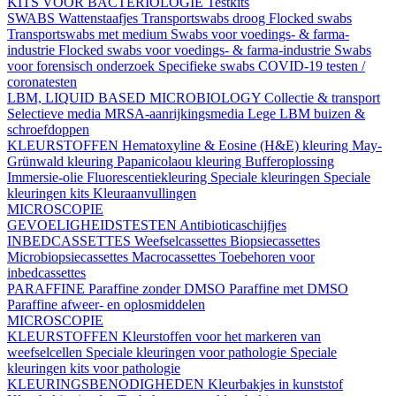
KITS VOOR BACTERIOLOGIE
Testkits
SWABS
Wattenstaafjes
Transportswabs droog
Flocked swabs
Transportswabs met medium
Swabs voor voedings- & farma-
industrie
Flocked swabs voor voedings- & farma-industrie
Swabs
voor forensisch onderzoek
Specifieke swabs
COVID-19 testen /
coronatesten
LBM, LIQUID BASED MICROBIOLOGY
Collectie & transport
Selectieve media
MRSA-aanrijkingsmedia
Lege LBM buizen &
schroefdoppen
KLEURSTOFFEN
Hematoxyline & Eosine (H&E) kleuring
May-
Grünwald kleuring
Papanicolaou kleuring
Bufferoplossing
Immersie-olie
Fluorescentiekleuring
Speciale kleuringen
Speciale
kleuringen kits
Kleuraanvullingen
MICROSCOPIE
GEVOELIGHEIDSTESTEN
Antibioticaschijfjes
INBEDCASSETTES
Weefselcassettes
Biopsiecassettes
Microbiopsiecassettes
Macrocassettes
Toebehoren voor
inbedcassettes
PARAFFINE
Paraffine zonder DMSO
Paraffine met DMSO
Paraffine afweer- en oplosmiddelen
MICROSCOPIE
KLEURSTOFFEN
Kleurstoffen voor het markeren van
weefselcellen
Speciale kleuringen voor pathologie
Speciale
kleuringen kits voor pathologie
KLEURINGSBENODIGHEDEN
Kleurbakjes in kunststof