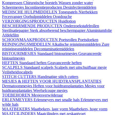
Kompressen
Chirurgische borstels
Wassen zonder water
Scheermesjes
Incontinentieproducten
Desinfectiemiddelen
MEDISCHE HULPMIDDELEN
Tongspatels
Nierbekken
Fecesvanger
Oorhulpmiddelen
Oogdouche
VERZORGINGSPRODUCTEN
Huidlotion
BESCHERMENDE PRODUCTEN
Onderzoekstafelrollen
Sterilisatiepapier
Sterk absorberend beschermpapier
Aluminiumfolie
Afdekfilm
SCHOONMAAKPRODUCTEN
Poetsrollen
Poetsdoeken
REININGINGSMIDDELEN
Alkalische reinigingsmiddelen
Zure
reinigingsmiddelen
Decontaminatiemiddelen
BISTOURIMESJES
Standaard bistourimesjes
Geavanceerde
bistourimesjes
HEFTEN
Standaard heften
Geavanceerde heften
SCALPELS
Standaard scalpels
Scalpels met uitschuifbaar mesje
Veiligheidsscalpels
STITCH CUTTERS
Handmatige stitch cutters
MESJES & HEFTEN VOOR HUIDTRANSPLANTATIES
Dermatoommesjes
Heften voor huidtransplantaties
Mesjes voor
huidtransplantaties
Weefselcoupe mesjes
TOEBEHOREN
Mesjesverwijderaar
ERLENMEYERS
Erlenmeyers met smalle hals
Erlenmeyers met
wijde hals
MAATBEKERS
Maatbekers, lage vorm
Maatbekers, hoge vorm
MAATCILINDERS
Maatcilinders met zeskantvoet