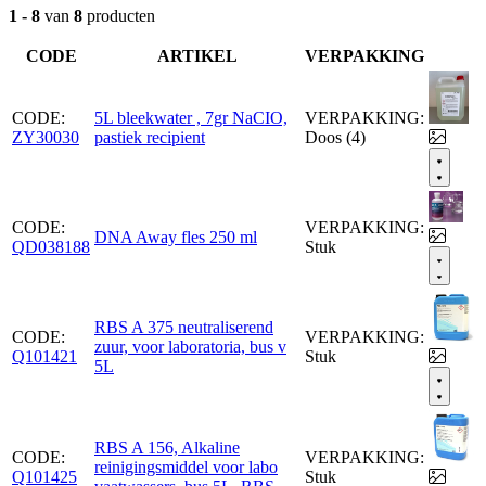
1 - 8
van
8
producten
CODE
ARTIKEL
VERPAKKING
CODE:
5L bleekwater , 7gr NaCIO,
VERPAKKING:
ZY30030
pastiek recipient
Doos (4)
CODE:
VERPAKKING:
DNA Away fles 250 ml
QD038188
Stuk
RBS A 375 neutraliserend
CODE:
VERPAKKING:
zuur, voor laboratoria, bus v
Q101421
Stuk
5L
RBS A 156, Alkaline
CODE:
VERPAKKING:
reinigingsmiddel voor labo
Q101425
Stuk