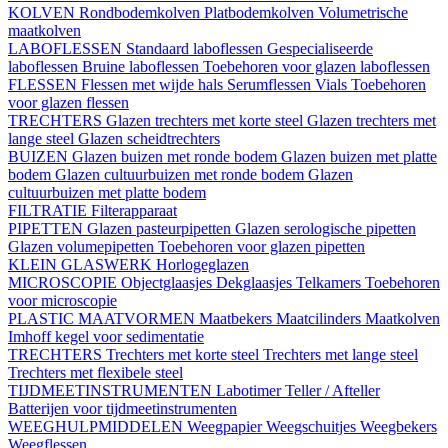
KOLVEN
Rondbodemkolven
Platbodemkolven
Volumetrische
maatkolven
LABOFLESSEN
Standaard laboflessen
Gespecialiseerde
laboflessen
Bruine laboflessen
Toebehoren voor glazen laboflessen
FLESSEN
Flessen met wijde hals
Serumflessen
Vials
Toebehoren
voor glazen flessen
TRECHTERS
Glazen trechters met korte steel
Glazen trechters met
lange steel
Glazen scheidtrechters
BUIZEN
Glazen buizen met ronde bodem
Glazen buizen met platte
bodem
Glazen cultuurbuizen met ronde bodem
Glazen
cultuurbuizen met platte bodem
FILTRATIE
Filterapparaat
PIPETTEN
Glazen pasteurpipetten
Glazen serologische pipetten
Glazen volumepipetten
Toebehoren voor glazen pipetten
KLEIN GLASWERK
Horlogeglazen
MICROSCOPIE
Objectglaasjes
Dekglaasjes
Telkamers
Toebehoren
voor microscopie
PLASTIC MAATVORMEN
Maatbekers
Maatcilinders
Maatkolven
Imhoff kegel voor sedimentatie
TRECHTERS
Trechters met korte steel
Trechters met lange steel
Trechters met flexibele steel
TIJDMEETINSTRUMENTEN
Labotimer
Teller / Afteller
Batterijen voor tijdmeetinstrumenten
WEEGHULPMIDDELEN
Weegpapier
Weegschuitjes
Weegbekers
Weegflessen