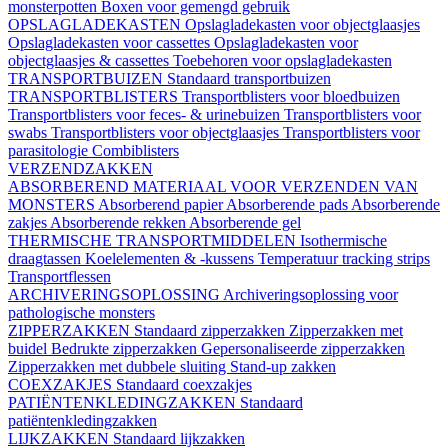
monsterpotten
Boxen voor gemengd gebruik
OPSLAGLADEKASTEN
Opslagladekasten voor objectglaasjes
Opslagladekasten voor cassettes
Opslagladekasten voor
objectglaasjes & cassettes
Toebehoren voor opslagladekasten
TRANSPORTBUIZEN
Standaard transportbuizen
TRANSPORTBLISTERS
Transportblisters voor bloedbuizen
Transportblisters voor feces- & urinebuizen
Transportblisters voor
swabs
Transportblisters voor objectglaasjes
Transportblisters voor
parasitologie
Combiblisters
VERZENDZAKKEN
ABSORBEREND MATERIAAL VOOR VERZENDEN VAN
MONSTERS
Absorberend papier
Absorberende pads
Absorberende
zakjes
Absorberende rekken
Absorberende gel
THERMISCHE TRANSPORTMIDDELEN
Isothermische
draagtassen
Koelelementen & -kussens
Temperatuur tracking strips
Transportflessen
ARCHIVERINGSOPLOSSING
Archiveringsoplossing voor
pathologische monsters
ZIPPERZAKKEN
Standaard zipperzakken
Zipperzakken met
buidel
Bedrukte zipperzakken
Gepersonaliseerde zipperzakken
Zipperzakken met dubbele sluiting
Stand-up zakken
COEXZAKJES
Standaard coexzakjes
PATIËNTENKLEDINGZAKKEN
Standaard
patiëntenkledingzakken
LIJKZAKKEN
Standaard lijkzakken