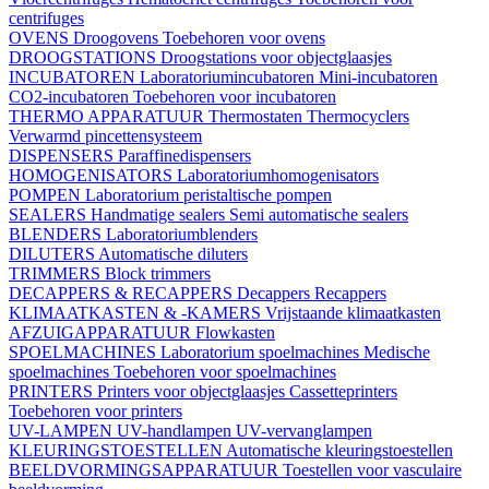
centrifuges
OVENS
Droogovens
Toebehoren voor ovens
DROOGSTATIONS
Droogstations voor objectglaasjes
INCUBATOREN
Laboratoriumincubatoren
Mini-incubatoren
CO2-incubatoren
Toebehoren voor incubatoren
THERMO APPARATUUR
Thermostaten
Thermocyclers
Verwarmd pincettensysteem
DISPENSERS
Paraffinedispensers
HOMOGENISATORS
Laboratoriumhomogenisators
POMPEN
Laboratorium peristaltische pompen
SEALERS
Handmatige sealers
Semi automatische sealers
BLENDERS
Laboratoriumblenders
DILUTERS
Automatische diluters
TRIMMERS
Block trimmers
DECAPPERS & RECAPPERS
Decappers
Recappers
KLIMAATKASTEN & -KAMERS
Vrijstaande klimaatkasten
AFZUIGAPPARATUUR
Flowkasten
SPOELMACHINES
Laboratorium spoelmachines
Medische
spoelmachines
Toebehoren voor spoelmachines
PRINTERS
Printers voor objectglaasjes
Cassetteprinters
Toebehoren voor printers
UV-LAMPEN
UV-handlampen
UV-vervanglampen
KLEURINGSTOESTELLEN
Automatische kleuringstoestellen
BEELDVORMINGSAPPARATUUR
Toestellen voor vasculaire