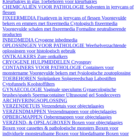
Kleurbakjes in glas
Toebehoren voor kleurbakjes
CHEMICALIËN VOOR PATHOLOGIE
Solventen in jerrycans of
flessen
FIXEERMEDIA
Fixatieven in jerrycans of flessen
Voorgevulde
bekers en emmers met fixeermedia
Cytologisch fixeermedia
Voorgevulde schalen met fixeermedia
Formaline neutraliserende
producten
INBEDMEDIA
Cryogene inbedmedia
OPLOSSINGEN VOOR PATHOLOGIE
Weefselverzachtende
oplossingen voor histologisch gebruik
ONTKALKERS
Zure ontkalkers
CRYOGENE HULPMIDDELEN
Cryospray
CONTAINERS VOOR PATHOLOGIE
Containers voor
monstername
Voorgevulde bekers met fysiologische zoutoplossing
TOEBEHOREN
Snijplanken
Snijgereedschap
Labostiften
Cytofunnels
Koolstoffilters
GYNAECOLOGIE
Vaginale speculums
Gynaecologische
brushes/spatels
Spermacontainer
Ultrasound gel
Sondecovers
ARCHIVERINGSOPLOSSING
VERZENDETUIS
Verzendetuis voor objectglaasjes
VERZENDMAPPEN
Verzendmappen voor objectglaasjes
OPBERGMAPPEN
Opbergmappen voor objectglaasjes
VERZEND- & OPSLAGBOXEN
Boxen voor objectglaasjes
Boxen voor cassettes & pathologische monsters
Boxen voor
individuele monsterafname
Boxen voor bloedafname
Boxen voor