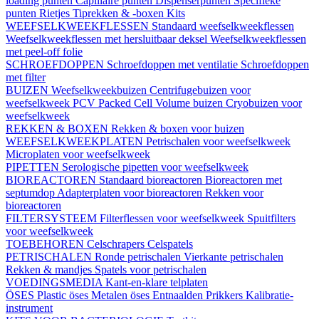
loading punten
Capillaire punten
Dispenserpunten
Specifieke
punten
Rietjes
Tiprekken & -boxen
Kits
WEEFSELKWEEKFLESSEN
Standaard weefselkweekflessen
Weefselkweekflessen met hersluitbaar deksel
Weefselkweekflessen
met peel-off folie
SCHROEFDOPPEN
Schroefdoppen met ventilatie
Schroefdoppen
met filter
BUIZEN
Weefselkweekbuizen
Centrifugebuizen voor
weefselkweek
PCV Packed Cell Volume buizen
Cryobuizen voor
weefselkweek
REKKEN & BOXEN
Rekken & boxen voor buizen
WEEFSELKWEEKPLATEN
Petrischalen voor weefselkweek
Microplaten voor weefselkweek
PIPETTEN
Serologische pipetten voor weefselkweek
BIOREACTOREN
Standaard bioreactoren
Bioreactoren met
septumdop
Adapterplaten voor bioreactoren
Rekken voor
bioreactoren
FILTERSYSTEEM
Filterflessen voor weefselkweek
Spuitfilters
voor weefselkweek
TOEBEHOREN
Celschrapers
Celspatels
PETRISCHALEN
Ronde petrischalen
Vierkante petrischalen
Rekken & mandjes
Spatels voor petrischalen
VOEDINGSMEDIA
Kant-en-klare telplaten
ÖSES
Plastic öses
Metalen öses
Entnaalden
Prikkers
Kalibratie-
instrument