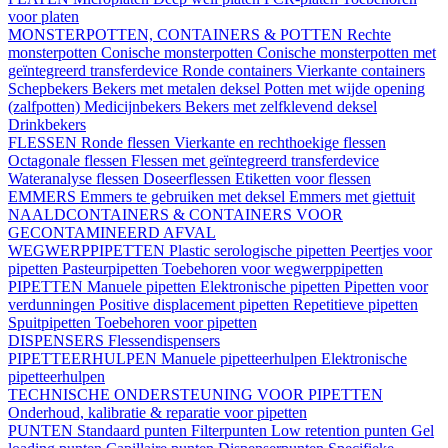
voor platen
MONSTERPOTTEN, CONTAINERS & POTTEN
Rechte
monsterpotten
Conische monsterpotten
Conische monsterpotten met
geïntegreerd transferdevice
Ronde containers
Vierkante containers
Schepbekers
Bekers met metalen deksel
Potten met wijde opening
(zalfpotten)
Medicijnbekers
Bekers met zelfklevend deksel
Drinkbekers
FLESSEN
Ronde flessen
Vierkante en rechthoekige flessen
Octagonale flessen
Flessen met geïntegreerd transferdevice
Wateranalyse flessen
Doseerflessen
Etiketten voor flessen
EMMERS
Emmers te gebruiken met deksel
Emmers met giettuit
NAALDCONTAINERS & CONTAINERS VOOR
GECONTAMINEERD AFVAL
WEGWERPPIPETTEN
Plastic serologische pipetten
Peertjes voor
pipetten
Pasteurpipetten
Toebehoren voor wegwerppipetten
PIPETTEN
Manuele pipetten
Elektronische pipetten
Pipetten voor
verdunningen
Positive displacement pipetten
Repetitieve pipetten
Spuitpipetten
Toebehoren voor pipetten
DISPENSERS
Flessendispensers
PIPETTEERHULPEN
Manuele pipetteerhulpen
Elektronische
pipetteerhulpen
TECHNISCHE ONDERSTEUNING VOOR PIPETTEN
Onderhoud, kalibratie & reparatie voor pipetten
PUNTEN
Standaard punten
Filterpunten
Low retention punten
Gel