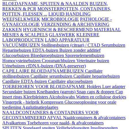
BLOEDAFNAME, SPUITEN & NAALDEN
BUIZEN,
REKKEN & PCR
MONSTERPOTTEN, CONTAINERS,
POTTEN, FLESSEN ...
LIQUID HANDLING
WEEFSELKWEEK
MICROBIOLOGIE
PATHOLOGIE -
GYNAECOLOGIE
VERZENDING & ARCHIVERING
ZAKKEN
HYGIENISCH & BESCHERMEND MATERIAAL
MESJES & SCALPELS
GLASWERK
KLEINERE
LABOPRODUCTEN
LABO APPARATUUR
VACUÜMBUIZEN
Stollingsbuizen (citraat) / CTAD
Serumbuizen
Heparinebuizen
EDTA-buizen
Buizen zonder additief
Glucosebuizen
Bloedgroepbuizen
Sporenelementbuizen
Homocysteinebuizen
Crossmatchbuizen
Veterinaire buizen
Urinebuizen
cfDNA-buizen (DNA-preserver)
CAPILLAIRE BLOEDAFNAMEBUIZEN
Capillaire
stollingsbuizen
Capillaire serumbuizen
Capillaire heparinebuizen
Capillaire EDTA-buizen
Capillaire glucosebuizen
TOEBEHOREN VOOR BLOEDAFNAME
Holders
Luer adapter
Secundaire buizen
Knelbanden (garrots)
Snap caps & doppen
Cap
insert rings
Kleefpleisters
Alcoholswabs
Watten en cellulose doekjes
Vingerprik - hielprik
Kompressen
Glucoseoplossing voor orale
toediening
Agglutinatieplaatjes
NAALDCONTAINERS & CONTAINERS VOOR
GECONTAMINEERD AFVAL
Naaldcontainers & afvalcontainers
Afvalkartons
Toebehoren voor naald- & afvalcontainers
SPUITEN
Standaard spuiten
Veiligheidsspuiten
Insulinespuiten