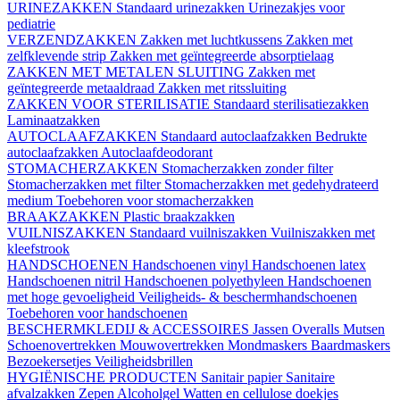
URINEZAKKEN
Standaard urinezakken
Urinezakjes voor
pediatrie
VERZENDZAKKEN
Zakken met luchtkussens
Zakken met
zelfklevende strip
Zakken met geïntegreerde absorptielaag
ZAKKEN MET METALEN SLUITING
Zakken met
geïntegreerde metaaldraad
Zakken met ritssluiting
ZAKKEN VOOR STERILISATIE
Standaard sterilisatiezakken
Laminaatzakken
AUTOCLAAFZAKKEN
Standaard autoclaafzakken
Bedrukte
autoclaafzakken
Autoclaafdeodorant
STOMACHERZAKKEN
Stomacherzakken zonder filter
Stomacherzakken met filter
Stomacherzakken met gedehydrateerd
medium
Toebehoren voor stomacherzakken
BRAAKZAKKEN
Plastic braakzakken
VUILNISZAKKEN
Standaard vuilniszakken
Vuilniszakken met
kleefstrook
HANDSCHOENEN
Handschoenen vinyl
Handschoenen latex
Handschoenen nitril
Handschoenen polyethyleen
Handschoenen
met hoge gevoeligheid
Veiligheids- & beschermhandschoenen
Toebehoren voor handschoenen
BESCHERMKLEDIJ & ACCESSOIRES
Jassen
Overalls
Mutsen
Schoenovertrekken
Mouwovertrekken
Mondmaskers
Baardmaskers
Bezoekersetjes
Veiligheidsbrillen
HYGIËNISCHE PRODUCTEN
Sanitair papier
Sanitaire
afvalzakken
Zepen
Alcoholgel
Watten en cellulose doekjes