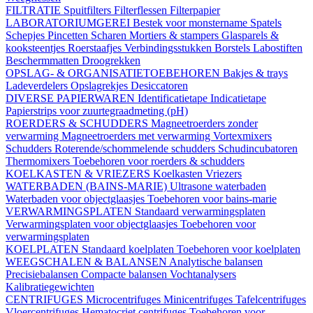
FILTRATIE
Spuitfilters
Filterflessen
Filterpapier
LABORATORIUMGEREI
Bestek voor monstername
Spatels
Schepjes
Pincetten
Scharen
Mortiers & stampers
Glasparels &
kooksteentjes
Roerstaafjes
Verbindingsstukken
Borstels
Labostiften
Beschermmatten
Droogrekken
OPSLAG- & ORGANISATIETOEBEHOREN
Bakjes & trays
Ladeverdelers
Opslagrekjes
Desiccatoren
DIVERSE PAPIERWAREN
Identificatietape
Indicatietape
Papierstrips voor zuurtegraadmeting (pH)
ROERDERS & SCHUDDERS
Magneetroerders zonder
verwarming
Magneetroerders met verwarming
Vortexmixers
Schudders
Roterende/schommelende schudders
Schudincubatoren
Thermomixers
Toebehoren voor roerders & schudders
KOELKASTEN & VRIEZERS
Koelkasten
Vriezers
WATERBADEN (BAINS-MARIE)
Ultrasone waterbaden
Waterbaden voor objectglaasjes
Toebehoren voor bains-marie
VERWARMINGSPLATEN
Standaard verwarmingsplaten
Verwarmingsplaten voor objectglaasjes
Toebehoren voor
verwarmingsplaten
KOELPLATEN
Standaard koelplaten
Toebehoren voor koelplaten
WEEGSCHALEN & BALANSEN
Analytische balansen
Precisiebalansen
Compacte balansen
Vochtanalysers
Kalibratiegewichten
CENTRIFUGES
Microcentrifuges
Minicentrifuges
Tafelcentrifuges
Vloercentrifuges
Hematocriet centrifuges
Toebehoren voor