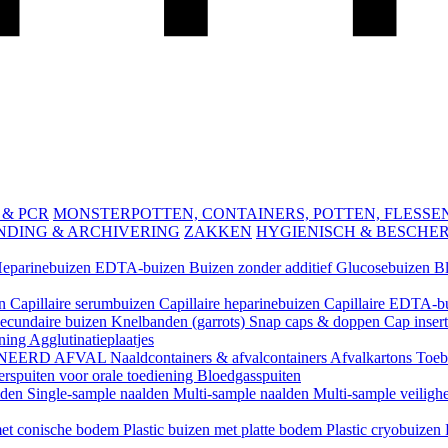
 & PCR
MONSTERPOTTEN, CONTAINERS, POTTEN, FLESSEN 
NDING & ARCHIVERING
ZAKKEN
HYGIENISCH & BESCHE
eparinebuizen
EDTA-buizen
Buizen zonder additief
Glucosebuizen
B
en
Capillaire serumbuizen
Capillaire heparinebuizen
Capillaire EDTA-b
ecundaire buizen
Knelbanden (garrots)
Snap caps & doppen
Cap inser
ening
Agglutinatieplaatjes
NEERD AFVAL
Naaldcontainers & afvalcontainers
Afvalkartons
Toeb
rspuiten voor orale toediening
Bloedgasspuiten
lden
Single-sample naalden
Multi-sample naalden
Multi-sample veiligh
 met conische bodem
Plastic buizen met platte bodem
Plastic cryobuizen