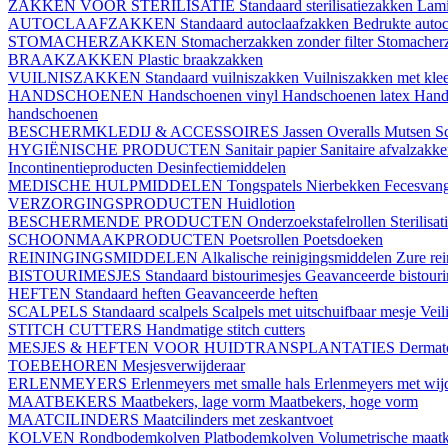
ZAKKEN VOOR STERILISATIE
Standaard sterilisatiezakken
Lami
AUTOCLAAFZAKKEN
Standaard autoclaafzakken
Bedrukte auto
STOMACHERZAKKEN
Stomacherzakken zonder filter
Stomacherz
BRAAKZAKKEN
Plastic braakzakken
VUILNISZAKKEN
Standaard vuilniszakken
Vuilniszakken met klee
HANDSCHOENEN
Handschoenen vinyl
Handschoenen latex
Hand
handschoenen
BESCHERMKLEDIJ & ACCESSOIRES
Jassen
Overalls
Mutsen
S
HYGIËNISCHE PRODUCTEN
Sanitair papier
Sanitaire afvalzakk
Incontinentieproducten
Desinfectiemiddelen
MEDISCHE HULPMIDDELEN
Tongspatels
Nierbekken
Fecesvan
VERZORGINGSPRODUCTEN
Huidlotion
BESCHERMENDE PRODUCTEN
Onderzoekstafelrollen
Sterilisa
SCHOONMAAKPRODUCTEN
Poetsrollen
Poetsdoeken
REININGINGSMIDDELEN
Alkalische reinigingsmiddelen
Zure re
BISTOURIMESJES
Standaard bistourimesjes
Geavanceerde bistouri
HEFTEN
Standaard heften
Geavanceerde heften
SCALPELS
Standaard scalpels
Scalpels met uitschuifbaar mesje
Veil
STITCH CUTTERS
Handmatige stitch cutters
MESJES & HEFTEN VOOR HUIDTRANSPLANTATIES
Dermat
TOEBEHOREN
Mesjesverwijderaar
ERLENMEYERS
Erlenmeyers met smalle hals
Erlenmeyers met wijd
MAATBEKERS
Maatbekers, lage vorm
Maatbekers, hoge vorm
MAATCILINDERS
Maatcilinders met zeskantvoet
KOLVEN
Rondbodemkolven
Platbodemkolven
Volumetrische maat