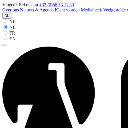
Vragen? Bel ons op
+32 (0)56 53 11 33
Over ons
Nieuws & Agenda
Klant worden
Mediatheek
Veelgestelde
NL
NL
NL
FR
EN