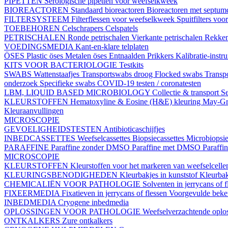
PIPETTEN
Serologische pipetten voor weefselkweek
BIOREACTOREN
Standaard bioreactoren
Bioreactoren met septu
FILTERSYSTEEM
Filterflessen voor weefselkweek
Spuitfilters vo
TOEBEHOREN
Celschrapers
Celspatels
PETRISCHALEN
Ronde petrischalen
Vierkante petrischalen
Rekke
VOEDINGSMEDIA
Kant-en-klare telplaten
ÖSES
Plastic öses
Metalen öses
Entnaalden
Prikkers
Kalibratie-instr
KITS VOOR BACTERIOLOGIE
Testkits
SWABS
Wattenstaafjes
Transportswabs droog
Flocked swabs
Transp
onderzoek
Specifieke swabs
COVID-19 testen / coronatesten
LBM, LIQUID BASED MICROBIOLOGY
Collectie & transport
Se
KLEURSTOFFEN
Hematoxyline & Eosine (H&E) kleuring
May-Gr
Kleuraanvullingen
MICROSCOPIE
GEVOELIGHEIDSTESTEN
Antibioticaschijfjes
INBEDCASSETTES
Weefselcassettes
Biopsiecassettes
Microbiopsie
PARAFFINE
Paraffine zonder DMSO
Paraffine met DMSO
Paraffi
MICROSCOPIE
KLEURSTOFFEN
Kleurstoffen voor het markeren van weefselcell
KLEURINGSBENODIGHEDEN
Kleurbakjes in kunststof
Kleurbak
CHEMICALIËN VOOR PATHOLOGIE
Solventen in jerrycans of f
FIXEERMEDIA
Fixatieven in jerrycans of flessen
Voorgevulde beke
INBEDMEDIA
Cryogene inbedmedia
OPLOSSINGEN VOOR PATHOLOGIE
Weefselverzachtende oplos
ONTKALKERS
Zure ontkalkers