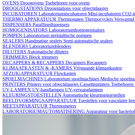
OVENS
Droogovens
Toebehoren voor ovens
DROOGSTATIONS
Droogstations voor objectglaasjes
INCUBATOREN
Laboratoriumincubatoren
Mini-incubatoren
CO2-i
THERMO APPARATUUR
Thermostaten
Thermocyclers
Verwarmd 
DISPENSERS
Paraffinedispensers
HOMOGENISATORS
Laboratoriumhomogenisators
POMPEN
Laboratorium peristaltische pompen
SEALERS
Handmatige sealers
Semi automatische sealers
BLENDERS
Laboratoriumblenders
DILUTERS
Automatische diluters
TRIMMERS
Block trimmers
DECAPPERS & RECAPPERS
Decappers
Recappers
KLIMAATKASTEN & -KAMERS
Vrijstaande klimaatkasten
AFZUIGAPPARATUUR
Flowkasten
SPOELMACHINES
Laboratorium spoelmachines
Medische spoelm
PRINTERS
Printers voor objectglaasjes
Cassetteprinters
Toebehoren v
UV-LAMPEN
UV-handlampen
UV-vervanglampen
KLEURINGSTOESTELLEN
Automatische kleuringstoestellen
BEELDVORMINGSAPPARATUUR
Toestellen voor vasculaire b
MEETAPPARATUUR
Thermometers
LABORATORIUMAUTOMATISERING
Apparatuur voor bacterio