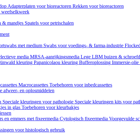
mdop
Adapterplaten voor bioreactoren
Rekken voor bioreactoren
or weefselkweek
n & mandjes
Spatels voor petrischalen
ument
ortswabs met medium
Swabs voor voedings- & farma-industrie
Flocked
lectieve media
MRSA-aanrijkingsmedia
Lege LBM buizen & schroef
ünwald kleuring
Papanicolaou kleuring
Bufferoplossing
Immersie-olie
cassettes
Macrocassettes
Toebehoren voor inbedcassettes
ne afweer- en oplosmiddelen
en
Speciale kleuringen voor pathologie
Speciale kleuringen kits voor pat
jes in glas
Toebehoren voor kleurbakjes
lessen
rs en emmers met fixeermedia
Cytologisch fixeermedia
Voorgevulde sc
singen voor histologisch gebruik