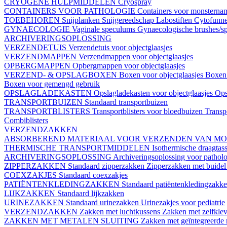
CRYOGENE HULPMIDDELEN
Cryospray
CONTAINERS VOOR PATHOLOGIE
Containers voor monstern
TOEBEHOREN
Snijplanken
Snijgereedschap
Labostiften
Cytofunn
GYNAECOLOGIE
Vaginale speculums
Gynaecologische brushes/sp
ARCHIVERINGSOPLOSSING
VERZENDETUIS
Verzendetuis voor objectglaasjes
VERZENDMAPPEN
Verzendmappen voor objectglaasjes
OPBERGMAPPEN
Opbergmappen voor objectglaasjes
VERZEND- & OPSLAGBOXEN
Boxen voor objectglaasjes
Boxen 
Boxen voor gemengd gebruik
OPSLAGLADEKASTEN
Opslagladekasten voor objectglaasjes
Ops
TRANSPORTBUIZEN
Standaard transportbuizen
TRANSPORTBLISTERS
Transportblisters voor bloedbuizen
Transp
Combiblisters
VERZENDZAKKEN
ABSORBEREND MATERIAAL VOOR VERZENDEN VAN M
THERMISCHE TRANSPORTMIDDELEN
Isothermische draagtas
ARCHIVERINGSOPLOSSING
Archiveringsoplossing voor pathol
ZIPPERZAKKEN
Standaard zipperzakken
Zipperzakken met buide
COEXZAKJES
Standaard coexzakjes
PATIËNTENKLEDINGZAKKEN
Standaard patiëntenkledingzakk
LIJKZAKKEN
Standaard lijkzakken
URINEZAKKEN
Standaard urinezakken
Urinezakjes voor pediatrie
VERZENDZAKKEN
Zakken met luchtkussens
Zakken met zelfklev
ZAKKEN MET METALEN SLUITING
Zakken met geïntegreerde