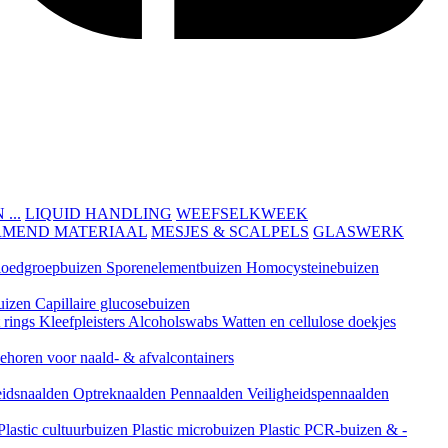
...
LIQUID HANDLING
WEEFSELKWEEK
RMEND MATERIAAL
MESJES & SCALPELS
GLASWERK
loedgroepbuizen
Sporenelementbuizen
Homocysteinebuizen
uizen
Capillaire glucosebuizen
t rings
Kleefpleisters
Alcoholswabs
Watten en cellulose doekjes
ehoren voor naald- & afvalcontainers
eidsnaalden
Optreknaalden
Pennaalden
Veiligheidspennaalden
Plastic cultuurbuizen
Plastic microbuizen
Plastic PCR-buizen & -