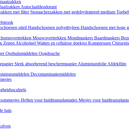
naatzakken
claafzakken
Autoclaafdeodorant
akken met filter
Stomacherzakken met gedehydrateerd medium
Toebeh
fstrook
schoenen nitril
Handschoenen polyethyleen
Handschoenen met hoge g
choenovertrekken
Mouwovertrekken
Mondmaskers
Baardmaskers
Bezo
en
Zepen
Alcoholgel
Watten en cellulose doekjes
Kompressen
Chirurgis
ger
Oorhulpmiddelen
Oogdouche
tiepapier
Sterk absorberend beschermpapier
Aluminiumfolie
Afdekfilm
inigingsmiddelen
Decontaminatiemiddelen
mesjes
igheidsscalpels
oommesjes
Heften voor huidtransplantaties
Mesjes voor huidtransplant
e hals
kolven