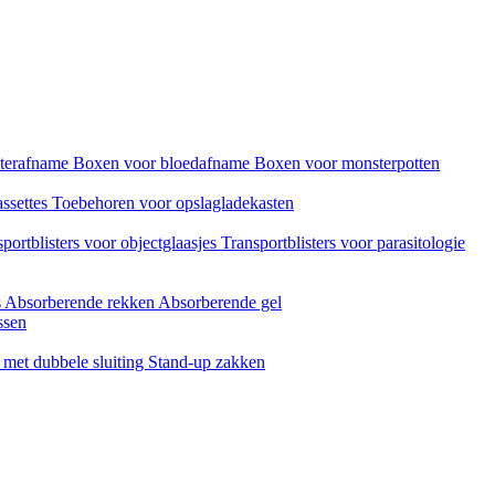
sterafname
Boxen voor bloedafname
Boxen voor monsterpotten
assettes
Toebehoren voor opslagladekasten
portblisters voor objectglaasjes
Transportblisters voor parasitologie
s
Absorberende rekken
Absorberende gel
ssen
met dubbele sluiting
Stand-up zakken