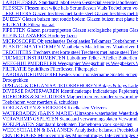
LABOFLESSEN
Standaard laboflessen
Gespecialiseerde laboflesse
FLESSEN
Flessen met wijde hals
Serumflessen
Vials
Toebehoren voo
TRECHTERS
Glazen trechters met korte steel
Glazen trechters met l
BUIZEN
Glazen buizen met ronde bodem
Glazen buizen met platte
FILTRATIE
Filterapparaat
PIPETTEN
Glazen pasteurpipetten
Glazen serologische pipetten
Gla
KLEIN GLASWERK
Horlogeglazen
MICROSCOPIE
Objectglaasjes
Dekglaasjes
Telkamers
Toebehoren 
PLASTIC MAATVORMEN
Maatbekers
Maatcilinders
Maatkolven
TRECHTERS
Trechters met korte steel
Trechters met lange steel
Trec
TIJDMEETINSTRUMENTEN
Labotimer
Teller / Afteller
Batterijen
WEEGHULPMIDDELEN
Weegpapier
Weegschuitjes
Weegbekers
FILTRATIE
Spuitfilters
Filterflessen
Filterpapier
LABORATORIUMGEREI
Bestek voor monstername
Spatels
Schep
Droogrekken
OPSLAG- & ORGANISATIETOEBEHOREN
Bakjes & trays
Lade
DIVERSE PAPIERWAREN
Identificatietape
Indicatietape
Papierstr
ROERDERS & SCHUDDERS
Magneetroerders zonder verwarmin
Toebehoren voor roerders & schudders
KOELKASTEN & VRIEZERS
Koelkasten
Vriezers
WATERBADEN (BAINS-MARIE)
Ultrasone waterbaden
Waterbade
VERWARMINGSPLATEN
Standaard verwarmingsplaten
Verwarmin
KOELPLATEN
Standaard koelplaten
Toebehoren voor koelplaten
WEEGSCHALEN & BALANSEN
Analytische balansen
Precisieba
CENTRIFUGES
Microcentrifuges
Minicentrifuges
Tafelcentrifuges