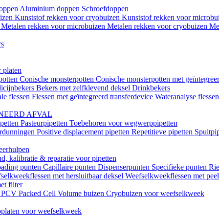
doppen
Aluminium doppen
Schroefdoppen
uizen
Kunststof rekken voor cryobuizen
Kunststof rekken voor microb
n
Metalen rekken voor microbuizen
Metalen rekken voor cryobuizen
Me
rs
 platen
potten
Conische monsterpotten
Conische monsterpotten met geïntegreer
icijnbekers
Bekers met zelfklevend deksel
Drinkbekers
le flessen
Flessen met geïntegreerd transferdevice
Wateranalyse flesse
NEERD AFVAL
ipetten
Pasteurpipetten
Toebehoren voor wegwerppipetten
erdunningen
Positive displacement pipetten
Repetitieve pipetten
Spuitpi
teerhulpen
, kalibratie & reparatie voor pipetten
oading punten
Capillaire punten
Dispenserpunten
Specifieke punten
Rie
selkweekflessen met hersluitbaar deksel
Weefselkweekflessen met peel-
t filter
k
PCV Packed Cell Volume buizen
Cryobuizen voor weefselkweek
platen voor weefselkweek