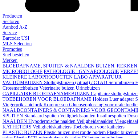
Producten
Sectoren
Aanbod A-Z
Service
Barcode: USI
MLS Selection
Promoties
Snel bestellen
Merken
BLOEDAFNAME, SPUITEN & NAALDEN
BUIZEN, REKKEN
MICROBIOLOGIE
PATHOLOGIE - GYNAECOLOGIE
VERZE
KLEINERE LABOPRODUCTEN
LABO APPARATUUR
VACUÜMBUIZEN
Stollingsbuizen (citraat) / CTAD
Serumbuizen
H
Crossmatchbuizen
Veterinaire buizen
Urinebuizen
CAPILLAIRE BLOEDAFNAMEBUIZEN
Capillaire stollingsbuiz
TOEBEHOREN VOOR BLOEDAFNAME
Holders
Luer adapter
S
Vingerprik - hielprik
Kompressen
Glucoseoplossing voor orale toedi
NAALDCONTAINERS & CONTAINERS VOOR GECONTAMI
SPUITEN
Standaard spuiten
Veiligheidsspuiten
Insulinespuiten
Dosee
NAALDEN
Hypodermische naalden
Veiligheidsnaalden
Vleugelnaa
KATHETERS
Veiligheidskatheters
Toebehoren voor katheters
PLASTIC BUIZEN
Plastic buizen met ronde bodem
Plastic buizen
strips
Plastic PCR-microbuizen & -strips
Etiketten voor buizen