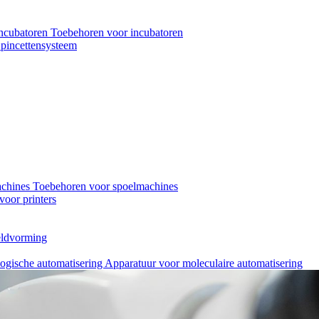
ncubatoren
Toebehoren voor incubatoren
pincettensysteem
achines
Toebehoren voor spoelmachines
oor printers
eeldvorming
logische automatisering
Apparatuur voor moleculaire automatisering