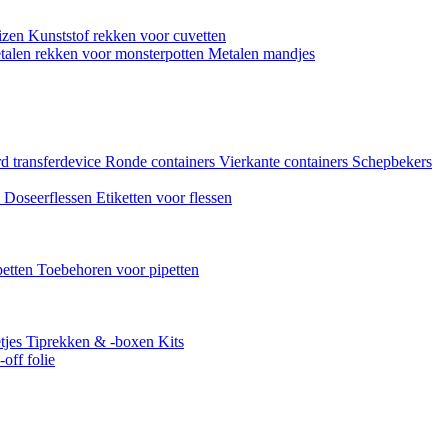
uizen
Kunststof rekken voor cuvetten
talen rekken voor monsterpotten
Metalen mandjes
d transferdevice
Ronde containers
Vierkante containers
Schepbekers
n
Doseerflessen
Etiketten voor flessen
petten
Toebehoren voor pipetten
tjes
Tiprekken & -boxen
Kits
off folie