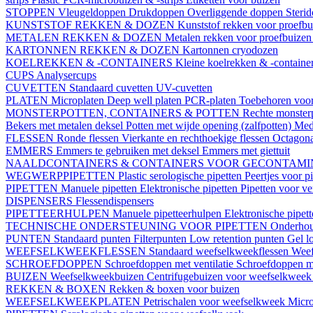
STOPPEN
Vleugeldoppen
Drukdoppen
Overliggende doppen
Steri
KUNSTSTOF REKKEN & DOZEN
Kunststof rekken voor proefb
METALEN REKKEN & DOZEN
Metalen rekken voor proefbuize
KARTONNEN REKKEN & DOZEN
Kartonnen cryodozen
KOELREKKEN & -CONTAINERS
Kleine koelrekken & -containe
CUPS
Analysercups
CUVETTEN
Standaard cuvetten
UV-cuvetten
PLATEN
Microplaten
Deep well platen
PCR-platen
Toebehoren voor
MONSTERPOTTEN, CONTAINERS & POTTEN
Rechte monster
Bekers met metalen deksel
Potten met wijde opening (zalfpotten)
Med
FLESSEN
Ronde flessen
Vierkante en rechthoekige flessen
Octagona
EMMERS
Emmers te gebruiken met deksel
Emmers met giettuit
NAALDCONTAINERS & CONTAINERS VOOR GECONTAMI
WEGWERPPIPETTEN
Plastic serologische pipetten
Peertjes voor p
PIPETTEN
Manuele pipetten
Elektronische pipetten
Pipetten voor v
DISPENSERS
Flessendispensers
PIPETTEERHULPEN
Manuele pipetteerhulpen
Elektronische pipet
TECHNISCHE ONDERSTEUNING VOOR PIPETTEN
Onderhoud
PUNTEN
Standaard punten
Filterpunten
Low retention punten
Gel l
WEEFSELKWEEKFLESSEN
Standaard weefselkweekflessen
Weef
SCHROEFDOPPEN
Schroefdoppen met ventilatie
Schroefdoppen me
BUIZEN
Weefselkweekbuizen
Centrifugebuizen voor weefselkwee
REKKEN & BOXEN
Rekken & boxen voor buizen
WEEFSELKWEEKPLATEN
Petrischalen voor weefselkweek
Micro