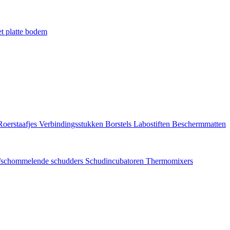
t platte bodem
Roerstaafjes
Verbindingsstukken
Borstels
Labostiften
Beschermmatten
/schommelende schudders
Schudincubatoren
Thermomixers