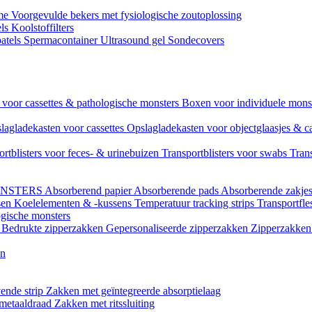
ame
Voorgevulde bekers met fysiologische zoutoplossing
els
Koolstoffilters
atels
Spermacontainer
Ultrasound gel
Sondecovers
voor cassettes & pathologische monsters
Boxen voor individuele mon
lagladekasten voor cassettes
Opslagladekasten voor objectglaasjes & c
ortblisters voor feces- & urinebuizen
Transportblisters voor swabs
Trans
ONSTERS
Absorberend papier
Absorberende pads
Absorberende zakje
sen
Koelelementen & -kussens
Temperatuur tracking strips
Transportfle
ogische monsters
l
Bedrukte zipperzakken
Gepersonaliseerde zipperzakken
Zipperzakken 
en
ende strip
Zakken met geïntegreerde absorptielaag
 metaaldraad
Zakken met ritssluiting