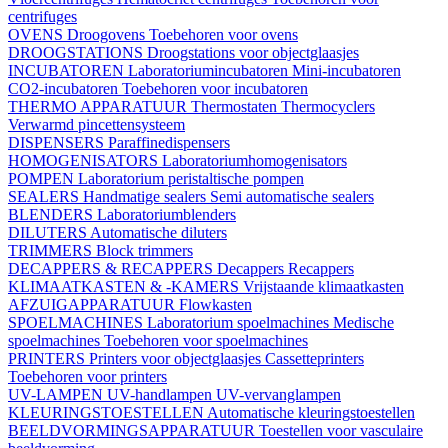
centrifuges
OVENS
Droogovens
Toebehoren voor ovens
DROOGSTATIONS
Droogstations voor objectglaasjes
INCUBATOREN
Laboratoriumincubatoren
Mini-incubatoren
CO2-incubatoren
Toebehoren voor incubatoren
THERMO APPARATUUR
Thermostaten
Thermocyclers
Verwarmd pincettensysteem
DISPENSERS
Paraffinedispensers
HOMOGENISATORS
Laboratoriumhomogenisators
POMPEN
Laboratorium peristaltische pompen
SEALERS
Handmatige sealers
Semi automatische sealers
BLENDERS
Laboratoriumblenders
DILUTERS
Automatische diluters
TRIMMERS
Block trimmers
DECAPPERS & RECAPPERS
Decappers
Recappers
KLIMAATKASTEN & -KAMERS
Vrijstaande klimaatkasten
AFZUIGAPPARATUUR
Flowkasten
SPOELMACHINES
Laboratorium spoelmachines
Medische
spoelmachines
Toebehoren voor spoelmachines
PRINTERS
Printers voor objectglaasjes
Cassetteprinters
Toebehoren voor printers
UV-LAMPEN
UV-handlampen
UV-vervanglampen
KLEURINGSTOESTELLEN
Automatische kleuringstoestellen
BEELDVORMINGSAPPARATUUR
Toestellen voor vasculaire