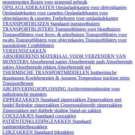
monsterpotten
Boxen voor gemengd gebruik
OPSLAGLADEKASTEN
Opslagladekasten voor objectglaasjes
Opslagladekasten voor cassettes
Opslagladekasten voor
objectglaasjes & cassettes
Toebehoren voor opslagladekasten
TRANSPORTBUIZEN
Standaard transportbuizen
TRANSPORTBLISTERS
Transportblisters voor bloedbuizen
Transportblisters voor feces- & urinebuizen
Transportblisters voor
swabs
Transportblisters voor objectglaasjes
Transportblisters voor
parasitologie
Combiblisters
VERZENDZAKKEN
ABSORBEREND MATERIAAL VOOR VERZENDEN VAN
MONSTERS
Absorberend papier
Absorberende pads
Absorberende
zakjes
Absorberende rekken
Absorberende gel
THERMISCHE TRANSPORTMIDDELEN
Isothermische
draagtassen
Koelelementen & -kussens
Temperatuur tracking strips
Transportflessen
ARCHIVERINGSOPLOSSING
Archiveringsoplossing voor
pathologische monsters
ZIPPERZAKKEN
Standaard zipperzakken
Zipperzakken met
buidel
Bedrukte zipperzakken
Gepersonaliseerde zipperzakken
Zipperzakken met dubbele sluiting
Stand-up zakken
COEXZAKJES
Standaard coexzakjes
PATIËNTENKLEDINGZAKKEN
Standaard
patiëntenkledingzakken
LIJKZAKKEN
Standaard lijkzakken