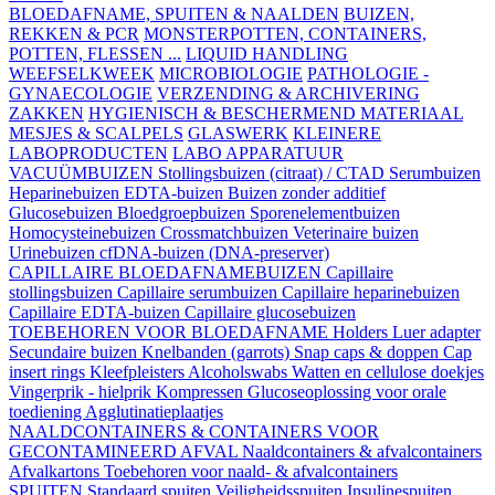
BLOEDAFNAME, SPUITEN & NAALDEN
BUIZEN,
REKKEN & PCR
MONSTERPOTTEN, CONTAINERS,
POTTEN, FLESSEN ...
LIQUID HANDLING
WEEFSELKWEEK
MICROBIOLOGIE
PATHOLOGIE -
GYNAECOLOGIE
VERZENDING & ARCHIVERING
ZAKKEN
HYGIENISCH & BESCHERMEND MATERIAAL
MESJES & SCALPELS
GLASWERK
KLEINERE
LABOPRODUCTEN
LABO APPARATUUR
VACUÜMBUIZEN
Stollingsbuizen (citraat) / CTAD
Serumbuizen
Heparinebuizen
EDTA-buizen
Buizen zonder additief
Glucosebuizen
Bloedgroepbuizen
Sporenelementbuizen
Homocysteinebuizen
Crossmatchbuizen
Veterinaire buizen
Urinebuizen
cfDNA-buizen (DNA-preserver)
CAPILLAIRE BLOEDAFNAMEBUIZEN
Capillaire
stollingsbuizen
Capillaire serumbuizen
Capillaire heparinebuizen
Capillaire EDTA-buizen
Capillaire glucosebuizen
TOEBEHOREN VOOR BLOEDAFNAME
Holders
Luer adapter
Secundaire buizen
Knelbanden (garrots)
Snap caps & doppen
Cap
insert rings
Kleefpleisters
Alcoholswabs
Watten en cellulose doekjes
Vingerprik - hielprik
Kompressen
Glucoseoplossing voor orale
toediening
Agglutinatieplaatjes
NAALDCONTAINERS & CONTAINERS VOOR
GECONTAMINEERD AFVAL
Naaldcontainers & afvalcontainers
Afvalkartons
Toebehoren voor naald- & afvalcontainers
SPUITEN
Standaard spuiten
Veiligheidsspuiten
Insulinespuiten