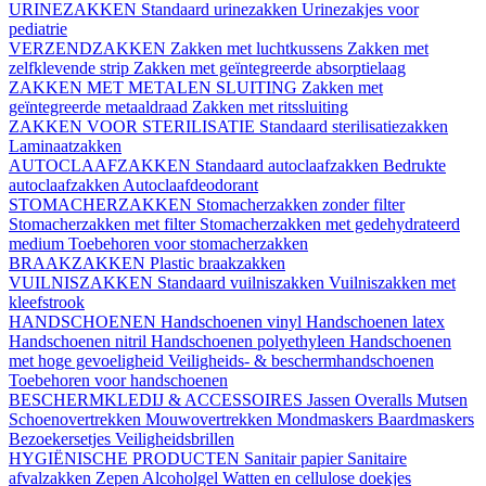
URINEZAKKEN
Standaard urinezakken
Urinezakjes voor
pediatrie
VERZENDZAKKEN
Zakken met luchtkussens
Zakken met
zelfklevende strip
Zakken met geïntegreerde absorptielaag
ZAKKEN MET METALEN SLUITING
Zakken met
geïntegreerde metaaldraad
Zakken met ritssluiting
ZAKKEN VOOR STERILISATIE
Standaard sterilisatiezakken
Laminaatzakken
AUTOCLAAFZAKKEN
Standaard autoclaafzakken
Bedrukte
autoclaafzakken
Autoclaafdeodorant
STOMACHERZAKKEN
Stomacherzakken zonder filter
Stomacherzakken met filter
Stomacherzakken met gedehydrateerd
medium
Toebehoren voor stomacherzakken
BRAAKZAKKEN
Plastic braakzakken
VUILNISZAKKEN
Standaard vuilniszakken
Vuilniszakken met
kleefstrook
HANDSCHOENEN
Handschoenen vinyl
Handschoenen latex
Handschoenen nitril
Handschoenen polyethyleen
Handschoenen
met hoge gevoeligheid
Veiligheids- & beschermhandschoenen
Toebehoren voor handschoenen
BESCHERMKLEDIJ & ACCESSOIRES
Jassen
Overalls
Mutsen
Schoenovertrekken
Mouwovertrekken
Mondmaskers
Baardmaskers
Bezoekersetjes
Veiligheidsbrillen
HYGIËNISCHE PRODUCTEN
Sanitair papier
Sanitaire
afvalzakken
Zepen
Alcoholgel
Watten en cellulose doekjes