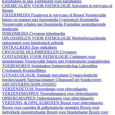
Kleurbakjes in glas
Toebehoren voor kleurbakjes
CHEMICALIËN VOOR PATHOLOGIE
Solventen in jerrycans of
flessen
FIXEERMEDIA
Fixatieven in jerrycans of flessen
Voorgevulde
bekers en emmers met fixeermedia
Cytologisch fixeermedia
Voorgevulde schalen met fixeermedia
Formaline neutraliserende
producten
INBEDMEDIA
Cryogene inbedmedia
OPLOSSINGEN VOOR PATHOLOGIE
Weefselverzachtende
oplossingen voor histologisch gebruik
ONTKALKERS
Zure ontkalkers
CRYOGENE HULPMIDDELEN
Cryospray
CONTAINERS VOOR PATHOLOGIE
Containers voor
monstername
Voorgevulde bekers met fysiologische zoutoplossing
TOEBEHOREN
Snijplanken
Snijgereedschap
Labostiften
Cytofunnels
Koolstoffilters
GYNAECOLOGIE
Vaginale speculums
Gynaecologische
brushes/spatels
Spermacontainer
Ultrasound gel
Sondecovers
ARCHIVERINGSOPLOSSING
VERZENDETUIS
Verzendetuis voor objectglaasjes
VERZENDMAPPEN
Verzendmappen voor objectglaasjes
OPBERGMAPPEN
Opbergmappen voor objectglaasjes
VERZEND- & OPSLAGBOXEN
Boxen voor objectglaasjes
Boxen voor cassettes & pathologische monsters
Boxen voor
individuele monsterafname
Boxen voor bloedafname
Boxen voor