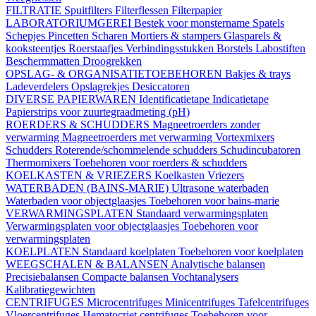
FILTRATIE
Spuitfilters
Filterflessen
Filterpapier
LABORATORIUMGEREI
Bestek voor monstername
Spatels
Schepjes
Pincetten
Scharen
Mortiers & stampers
Glasparels &
kooksteentjes
Roerstaafjes
Verbindingsstukken
Borstels
Labostiften
Beschermmatten
Droogrekken
OPSLAG- & ORGANISATIETOEBEHOREN
Bakjes & trays
Ladeverdelers
Opslagrekjes
Desiccatoren
DIVERSE PAPIERWAREN
Identificatietape
Indicatietape
Papierstrips voor zuurtegraadmeting (pH)
ROERDERS & SCHUDDERS
Magneetroerders zonder
verwarming
Magneetroerders met verwarming
Vortexmixers
Schudders
Roterende/schommelende schudders
Schudincubatoren
Thermomixers
Toebehoren voor roerders & schudders
KOELKASTEN & VRIEZERS
Koelkasten
Vriezers
WATERBADEN (BAINS-MARIE)
Ultrasone waterbaden
Waterbaden voor objectglaasjes
Toebehoren voor bains-marie
VERWARMINGSPLATEN
Standaard verwarmingsplaten
Verwarmingsplaten voor objectglaasjes
Toebehoren voor
verwarmingsplaten
KOELPLATEN
Standaard koelplaten
Toebehoren voor koelplaten
WEEGSCHALEN & BALANSEN
Analytische balansen
Precisiebalansen
Compacte balansen
Vochtanalysers
Kalibratiegewichten
CENTRIFUGES
Microcentrifuges
Minicentrifuges
Tafelcentrifuges
Vloercentrifuges
Hematocriet centrifuges
Toebehoren voor