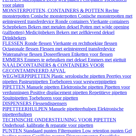
voor platen
MONSTERPOTTEN, CONTAINERS & POTTEN
Rechte
monsterpotten
Conische monsterpotten
Conische monsterpotten met
geïntegreerd transferdevice
Ronde containers
Vierkante containers
Schepbekers
Bekers met metalen deksel
Potten met wijde opening
(zalfpotten)
Medicijnbekers
Bekers met zelfklevend deksel
Drinkbekers
FLESSEN
Ronde flessen
Vierkante en rechthoekige flessen
Octagonale flessen
Flessen met geïntegreerd transferdevice
Wateranalyse flessen
Doseerflessen
Etiketten voor flessen
EMMERS
Emmers te gebruiken met deksel
Emmers met giettuit
NAALDCONTAINERS & CONTAINERS VOOR
GECONTAMINEERD AFVAL
WEGWERPPIPETTEN
Plastic serologische pipetten
Peertjes voor
pipetten
Pasteurpipetten
Toebehoren voor wegwerppipetten
PIPETTEN
Manuele pipetten
Elektronische pipetten
Pipetten voor
verdunningen
Positive displacement pipetten
Repetitieve pipetten
Spuitpipetten
Toebehoren voor pipetten
DISPENSERS
Flessendispensers
PIPETTEERHULPEN
Manuele pipetteerhulpen
Elektronische
pipetteerhulpen
TECHNISCHE ONDERSTEUNING VOOR PIPETTEN
Onderhoud, kalibratie & reparatie voor pipetten
PUNTEN
Standaard punten
Filterpunten
Low retention punten
Gel