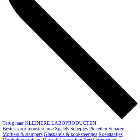
Terug naar KLEINERE LABOPRODUCTEN
Bestek voor monstername
Spatels
Schepjes
Pincetten
Scharen
Mortiers & stampers
Glasparels & kooksteentjes
Roerstaafjes
Verbindingsstukken
Borstels
Labostiften
Beschermmatten