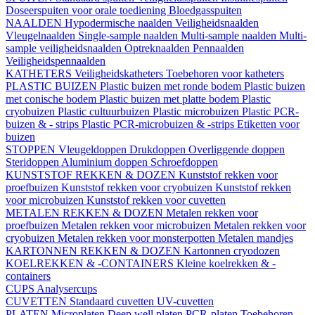
Doseerspuiten voor orale toediening
Bloedgasspuiten
NAALDEN
Hypodermische naalden
Veiligheidsnaalden
Vleugelnaalden
Single-sample naalden
Multi-sample naalden
Multi-
sample veiligheidsnaalden
Optreknaalden
Pennaalden
Veiligheidspennaalden
KATHETERS
Veiligheidskatheters
Toebehoren voor katheters
PLASTIC BUIZEN
Plastic buizen met ronde bodem
Plastic buizen
met conische bodem
Plastic buizen met platte bodem
Plastic
cryobuizen
Plastic cultuurbuizen
Plastic microbuizen
Plastic PCR-
buizen & - strips
Plastic PCR-microbuizen & -strips
Etiketten voor
buizen
STOPPEN
Vleugeldoppen
Drukdoppen
Overliggende doppen
Steridoppen
Aluminium doppen
Schroefdoppen
KUNSTSTOF REKKEN & DOZEN
Kunststof rekken voor
proefbuizen
Kunststof rekken voor cryobuizen
Kunststof rekken
voor microbuizen
Kunststof rekken voor cuvetten
METALEN REKKEN & DOZEN
Metalen rekken voor
proefbuizen
Metalen rekken voor microbuizen
Metalen rekken voor
cryobuizen
Metalen rekken voor monsterpotten
Metalen mandjes
KARTONNEN REKKEN & DOZEN
Kartonnen cryodozen
KOELREKKEN & -CONTAINERS
Kleine koelrekken & -
containers
CUPS
Analysercups
CUVETTEN
Standaard cuvetten
UV-cuvetten
PLATEN
Microplaten
Deep well platen
PCR-platen
Toebehoren