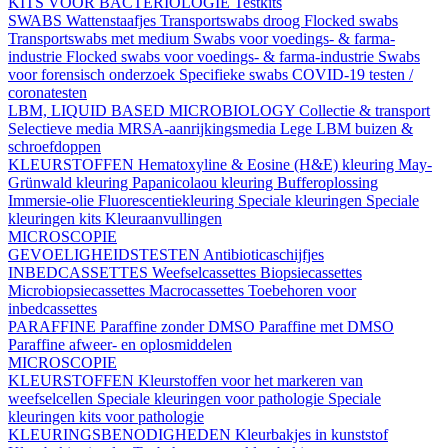
KITS VOOR BACTERIOLOGIE
Testkits
SWABS
Wattenstaafjes
Transportswabs droog
Flocked swabs
Transportswabs met medium
Swabs voor voedings- & farma-
industrie
Flocked swabs voor voedings- & farma-industrie
Swabs
voor forensisch onderzoek
Specifieke swabs
COVID-19 testen /
coronatesten
LBM, LIQUID BASED MICROBIOLOGY
Collectie & transport
Selectieve media
MRSA-aanrijkingsmedia
Lege LBM buizen &
schroefdoppen
KLEURSTOFFEN
Hematoxyline & Eosine (H&E) kleuring
May-
Grünwald kleuring
Papanicolaou kleuring
Bufferoplossing
Immersie-olie
Fluorescentiekleuring
Speciale kleuringen
Speciale
kleuringen kits
Kleuraanvullingen
MICROSCOPIE
GEVOELIGHEIDSTESTEN
Antibioticaschijfjes
INBEDCASSETTES
Weefselcassettes
Biopsiecassettes
Microbiopsiecassettes
Macrocassettes
Toebehoren voor
inbedcassettes
PARAFFINE
Paraffine zonder DMSO
Paraffine met DMSO
Paraffine afweer- en oplosmiddelen
MICROSCOPIE
KLEURSTOFFEN
Kleurstoffen voor het markeren van
weefselcellen
Speciale kleuringen voor pathologie
Speciale
kleuringen kits voor pathologie
KLEURINGSBENODIGHEDEN
Kleurbakjes in kunststof