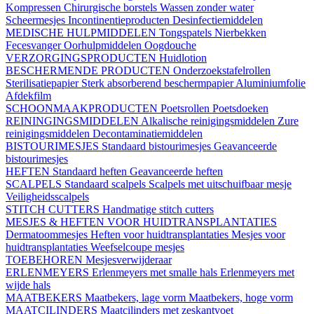
Kompressen
Chirurgische borstels
Wassen zonder water
Scheermesjes
Incontinentieproducten
Desinfectiemiddelen
MEDISCHE HULPMIDDELEN
Tongspatels
Nierbekken
Fecesvanger
Oorhulpmiddelen
Oogdouche
VERZORGINGSPRODUCTEN
Huidlotion
BESCHERMENDE PRODUCTEN
Onderzoekstafelrollen
Sterilisatiepapier
Sterk absorberend beschermpapier
Aluminiumfolie
Afdekfilm
SCHOONMAAKPRODUCTEN
Poetsrollen
Poetsdoeken
REININGINGSMIDDELEN
Alkalische reinigingsmiddelen
Zure
reinigingsmiddelen
Decontaminatiemiddelen
BISTOURIMESJES
Standaard bistourimesjes
Geavanceerde
bistourimesjes
HEFTEN
Standaard heften
Geavanceerde heften
SCALPELS
Standaard scalpels
Scalpels met uitschuifbaar mesje
Veiligheidsscalpels
STITCH CUTTERS
Handmatige stitch cutters
MESJES & HEFTEN VOOR HUIDTRANSPLANTATIES
Dermatoommesjes
Heften voor huidtransplantaties
Mesjes voor
huidtransplantaties
Weefselcoupe mesjes
TOEBEHOREN
Mesjesverwijderaar
ERLENMEYERS
Erlenmeyers met smalle hals
Erlenmeyers met
wijde hals
MAATBEKERS
Maatbekers, lage vorm
Maatbekers, hoge vorm
MAATCILINDERS
Maatcilinders met zeskantvoet