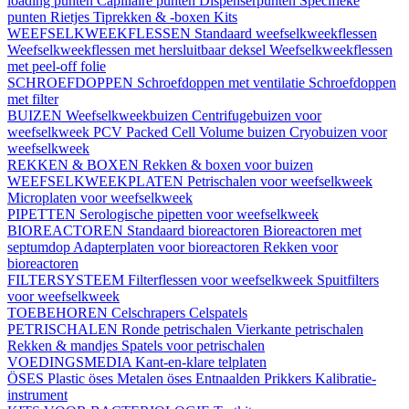
loading punten
Capillaire punten
Dispenserpunten
Specifieke
punten
Rietjes
Tiprekken & -boxen
Kits
WEEFSELKWEEKFLESSEN
Standaard weefselkweekflessen
Weefselkweekflessen met hersluitbaar deksel
Weefselkweekflessen
met peel-off folie
SCHROEFDOPPEN
Schroefdoppen met ventilatie
Schroefdoppen
met filter
BUIZEN
Weefselkweekbuizen
Centrifugebuizen voor
weefselkweek
PCV Packed Cell Volume buizen
Cryobuizen voor
weefselkweek
REKKEN & BOXEN
Rekken & boxen voor buizen
WEEFSELKWEEKPLATEN
Petrischalen voor weefselkweek
Microplaten voor weefselkweek
PIPETTEN
Serologische pipetten voor weefselkweek
BIOREACTOREN
Standaard bioreactoren
Bioreactoren met
septumdop
Adapterplaten voor bioreactoren
Rekken voor
bioreactoren
FILTERSYSTEEM
Filterflessen voor weefselkweek
Spuitfilters
voor weefselkweek
TOEBEHOREN
Celschrapers
Celspatels
PETRISCHALEN
Ronde petrischalen
Vierkante petrischalen
Rekken & mandjes
Spatels voor petrischalen
VOEDINGSMEDIA
Kant-en-klare telplaten
ÖSES
Plastic öses
Metalen öses
Entnaalden
Prikkers
Kalibratie-
instrument