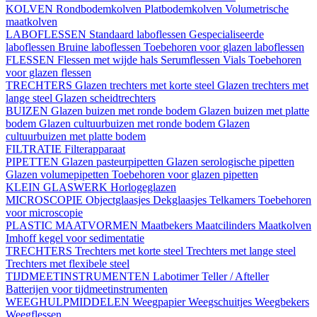
KOLVEN
Rondbodemkolven
Platbodemkolven
Volumetrische
maatkolven
LABOFLESSEN
Standaard laboflessen
Gespecialiseerde
laboflessen
Bruine laboflessen
Toebehoren voor glazen laboflessen
FLESSEN
Flessen met wijde hals
Serumflessen
Vials
Toebehoren
voor glazen flessen
TRECHTERS
Glazen trechters met korte steel
Glazen trechters met
lange steel
Glazen scheidtrechters
BUIZEN
Glazen buizen met ronde bodem
Glazen buizen met platte
bodem
Glazen cultuurbuizen met ronde bodem
Glazen
cultuurbuizen met platte bodem
FILTRATIE
Filterapparaat
PIPETTEN
Glazen pasteurpipetten
Glazen serologische pipetten
Glazen volumepipetten
Toebehoren voor glazen pipetten
KLEIN GLASWERK
Horlogeglazen
MICROSCOPIE
Objectglaasjes
Dekglaasjes
Telkamers
Toebehoren
voor microscopie
PLASTIC MAATVORMEN
Maatbekers
Maatcilinders
Maatkolven
Imhoff kegel voor sedimentatie
TRECHTERS
Trechters met korte steel
Trechters met lange steel
Trechters met flexibele steel
TIJDMEETINSTRUMENTEN
Labotimer
Teller / Afteller
Batterijen voor tijdmeetinstrumenten
WEEGHULPMIDDELEN
Weegpapier
Weegschuitjes
Weegbekers
Weegflessen