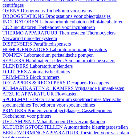
centrifuges
OVENS
Droogovens
Toebehoren voor ovens
DROOGSTATIONS
Droogstations voor objectglaasjes
INCUBATOREN
Laboratoriumincubatoren
Mini-incubatoren
CO2-incubatoren
Toebehoren voor incubatoren
THERMO APPARATUUR
Thermostaten
Thermocyclers
Verwarmd pincettensysteem
DISPENSERS
Paraffinedispensers
HOMOGENISATORS
Laboratoriumhomogenisators
POMPEN
Laboratorium peristaltische pompen
SEALERS
Handmatige sealers
Semi automatische sealers
BLENDERS
Laboratoriumblenders
DILUTERS
Automatische diluters
TRIMMERS
Block trimmers
DECAPPERS & RECAPPERS
Decappers
Recappers
KLIMAATKASTEN & -KAMERS
Vrijstaande klimaatkasten
AFZUIGAPPARATUUR
Flowkasten
SPOELMACHINES
Laboratorium spoelmachines
Medische
spoelmachines
Toebehoren voor spoelmachines
PRINTERS
Printers voor objectglaasjes
Cassetteprinters
Toebehoren voor printers
UV-LAMPEN
UV-handlampen
UV-vervanglampen
KLEURINGSTOESTELLEN
Automatische kleuringstoestellen
BEELDVORMINGSAPPARATUUR
Toestellen voor vasculaire