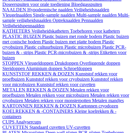
Doseerspuiten voor orale toediening
Bloedgasspuiten
NAALDEN
Hypodermische naalden
Veiligheidsnaalden
Vleugelnaalden
Single-sample naalden
Multi-sample naalden
Multi-
sample veiligheidsnaalden
Optreknaalden
Pennaalden
Veiligheidspennaalden
KATHETERS
Veiligheidskatheters
Toebehoren voor katheters
PLASTIC BUIZEN
Plastic buizen met ronde bodem
Plastic buizen
met conische bodem
Plastic buizen met platte bodem
Plastic
cryobuizen
Plastic cultuurbuizen
Plastic microbuizen
Plastic PCR-
buizen & - strips
Plastic PCR-microbuizen & -strips
Etiketten voor
buizen
STOPPEN
Vleugeldoppen
Drukdoppen
Overliggende doppen
Steridoppen
Aluminium doppen
Schroefdoppen
KUNSTSTOF REKKEN & DOZEN
Kunststof rekken voor
proefbuizen
Kunststof rekken voor cryobuizen
Kunststof rekken
voor microbuizen
Kunststof rekken voor cuvetten
METALEN REKKEN & DOZEN
Metalen rekken voor
proefbuizen
Metalen rekken voor microbuizen
Metalen rekken voor
cryobuizen
Metalen rekken voor monsterpotten
Metalen mandjes
KARTONNEN REKKEN & DOZEN
Kartonnen cryodozen
KOELREKKEN & -CONTAINERS
Kleine koelrekken & -
containers
CUPS
Analysercups
CUVETTEN
Standaard cuvetten
UV-cuvetten
PLATEN
Microplaten
Deep well platen
PCR-platen
Toebehoren