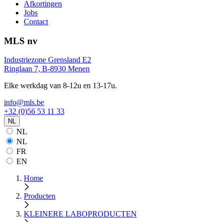
Afkortingen
Jobs
Contact
MLS nv
Industriezone Grensland E2
Ringlaan 7, B-8930 Menen
Elke werkdag van 8-12u en 13-17u.
info@mls.be
+32 (0)56 53 11 33
NL
NL
NL
FR
EN
Home
Producten
KLEINERE LABOPRODUCTEN