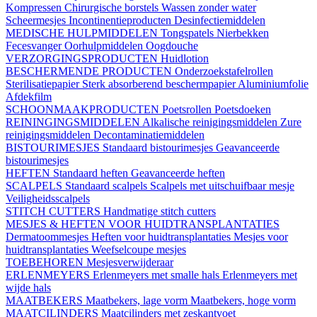
Kompressen
Chirurgische borstels
Wassen zonder water
Scheermesjes
Incontinentieproducten
Desinfectiemiddelen
MEDISCHE HULPMIDDELEN
Tongspatels
Nierbekken
Fecesvanger
Oorhulpmiddelen
Oogdouche
VERZORGINGSPRODUCTEN
Huidlotion
BESCHERMENDE PRODUCTEN
Onderzoekstafelrollen
Sterilisatiepapier
Sterk absorberend beschermpapier
Aluminiumfolie
Afdekfilm
SCHOONMAAKPRODUCTEN
Poetsrollen
Poetsdoeken
REININGINGSMIDDELEN
Alkalische reinigingsmiddelen
Zure
reinigingsmiddelen
Decontaminatiemiddelen
BISTOURIMESJES
Standaard bistourimesjes
Geavanceerde
bistourimesjes
HEFTEN
Standaard heften
Geavanceerde heften
SCALPELS
Standaard scalpels
Scalpels met uitschuifbaar mesje
Veiligheidsscalpels
STITCH CUTTERS
Handmatige stitch cutters
MESJES & HEFTEN VOOR HUIDTRANSPLANTATIES
Dermatoommesjes
Heften voor huidtransplantaties
Mesjes voor
huidtransplantaties
Weefselcoupe mesjes
TOEBEHOREN
Mesjesverwijderaar
ERLENMEYERS
Erlenmeyers met smalle hals
Erlenmeyers met
wijde hals
MAATBEKERS
Maatbekers, lage vorm
Maatbekers, hoge vorm
MAATCILINDERS
Maatcilinders met zeskantvoet