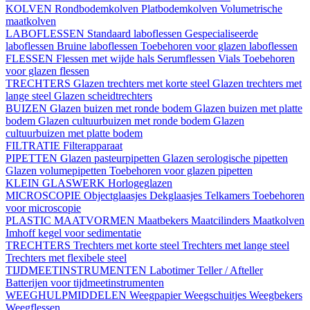
KOLVEN
Rondbodemkolven
Platbodemkolven
Volumetrische
maatkolven
LABOFLESSEN
Standaard laboflessen
Gespecialiseerde
laboflessen
Bruine laboflessen
Toebehoren voor glazen laboflessen
FLESSEN
Flessen met wijde hals
Serumflessen
Vials
Toebehoren
voor glazen flessen
TRECHTERS
Glazen trechters met korte steel
Glazen trechters met
lange steel
Glazen scheidtrechters
BUIZEN
Glazen buizen met ronde bodem
Glazen buizen met platte
bodem
Glazen cultuurbuizen met ronde bodem
Glazen
cultuurbuizen met platte bodem
FILTRATIE
Filterapparaat
PIPETTEN
Glazen pasteurpipetten
Glazen serologische pipetten
Glazen volumepipetten
Toebehoren voor glazen pipetten
KLEIN GLASWERK
Horlogeglazen
MICROSCOPIE
Objectglaasjes
Dekglaasjes
Telkamers
Toebehoren
voor microscopie
PLASTIC MAATVORMEN
Maatbekers
Maatcilinders
Maatkolven
Imhoff kegel voor sedimentatie
TRECHTERS
Trechters met korte steel
Trechters met lange steel
Trechters met flexibele steel
TIJDMEETINSTRUMENTEN
Labotimer
Teller / Afteller
Batterijen voor tijdmeetinstrumenten
WEEGHULPMIDDELEN
Weegpapier
Weegschuitjes
Weegbekers
Weegflessen