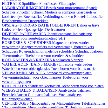
FILTRATIE
Spuitfilters
Filterflessen
Filterpapier
LABORATORIUMGEREI
Bestek voor monstername
Spatels
Schepjes
Pincetten
Scharen
Mortiers & stampers
Glasparels &
kooksteentjes
Roerstaafjes
Verbindingsstukken
Borstels
Labostiften
Beschermmatten
Droogrekken
OPSLAG- & ORGANISATIETOEBEHOREN
Bakjes & trays
Ladeverdelers
Opslagrekjes
Desiccatoren
DIVERSE PAPIERWAREN
Identificatietape
Indicatietape
Papierstrips voor zuurtegraadmeting (pH)
ROERDERS & SCHUDDERS
Magneetroerders zonder
verwarming
Magneetroerders met verwarming
Vortexmixers
Schudders
Roterende/schommelende schudders
Schudincubatoren
Thermomixers
Toebehoren voor roerders & schudders
KOELKASTEN & VRIEZERS
Koelkasten
Vriezers
WATERBADEN (BAINS-MARIE)
Ultrasone waterbaden
Waterbaden voor objectglaasjes
Toebehoren voor bains-marie
VERWARMINGSPLATEN
Standaard verwarmingsplaten
Verwarmingsplaten voor objectglaasjes
Toebehoren voor
verwarmingsplaten
KOELPLATEN
Standaard koelplaten
Toebehoren voor koelplaten
WEEGSCHALEN & BALANSEN
Analytische balansen
Precisiebalansen
Compacte balansen
Vochtanalysers
Kalibratiegewichten
CENTRIFUGES
Microcentrifuges
Minicentrifuges
Tafelcentrifuges
Vloercentrifuges
Hematocriet centrifuges
Toebehoren voor