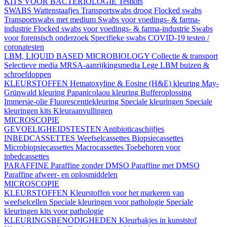
KITS VOOR BACTERIOLOGIE
Testkits
SWABS
Wattenstaafjes
Transportswabs droog
Flocked swabs
Transportswabs met medium
Swabs voor voedings- & farma-
industrie
Flocked swabs voor voedings- & farma-industrie
Swabs
voor forensisch onderzoek
Specifieke swabs
COVID-19 testen /
coronatesten
LBM, LIQUID BASED MICROBIOLOGY
Collectie & transport
Selectieve media
MRSA-aanrijkingsmedia
Lege LBM buizen &
schroefdoppen
KLEURSTOFFEN
Hematoxyline & Eosine (H&E) kleuring
May-
Grünwald kleuring
Papanicolaou kleuring
Bufferoplossing
Immersie-olie
Fluorescentiekleuring
Speciale kleuringen
Speciale
kleuringen kits
Kleuraanvullingen
MICROSCOPIE
GEVOELIGHEIDSTESTEN
Antibioticaschijfjes
INBEDCASSETTES
Weefselcassettes
Biopsiecassettes
Microbiopsiecassettes
Macrocassettes
Toebehoren voor
inbedcassettes
PARAFFINE
Paraffine zonder DMSO
Paraffine met DMSO
Paraffine afweer- en oplosmiddelen
MICROSCOPIE
KLEURSTOFFEN
Kleurstoffen voor het markeren van
weefselcellen
Speciale kleuringen voor pathologie
Speciale
kleuringen kits voor pathologie
KLEURINGSBENODIGHEDEN
Kleurbakjes in kunststof