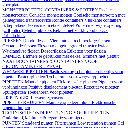
voor platen
MONSTERPOTTEN, CONTAINERS & POTTEN
Rechte
monsterpotten
Conische monsterpotten
Conische monsterpotten met
geïntegreerd transferdevice
Ronde containers
Vierkante containers
Schepbekers
Bekers met metalen deksel
Potten met wijde opening
(zalfpotten)
Medicijnbekers
Bekers met zelfklevend deksel
Drinkbekers
FLESSEN
Ronde flessen
Vierkante en rechthoekige flessen
Octagonale flessen
Flessen met geïntegreerd transferdevice
Wateranalyse flessen
Doseerflessen
Etiketten voor flessen
EMMERS
Emmers te gebruiken met deksel
Emmers met giettuit
NAALDCONTAINERS & CONTAINERS VOOR
GECONTAMINEERD AFVAL
WEGWERPPIPETTEN
Plastic serologische pipetten
Peertjes voor
pipetten
Pasteurpipetten
Toebehoren voor wegwerppipetten
PIPETTEN
Manuele pipetten
Elektronische pipetten
Pipetten voor
verdunningen
Positive displacement pipetten
Repetitieve pipetten
Spuitpipetten
Toebehoren voor pipetten
DISPENSERS
Flessendispensers
PIPETTEERHULPEN
Manuele pipetteerhulpen
Elektronische
pipetteerhulpen
TECHNISCHE ONDERSTEUNING VOOR PIPETTEN
Onderhoud, kalibratie & reparatie voor pipetten
PUNTEN
Standaard punten
Filterpunten
Low retention punten
Gel