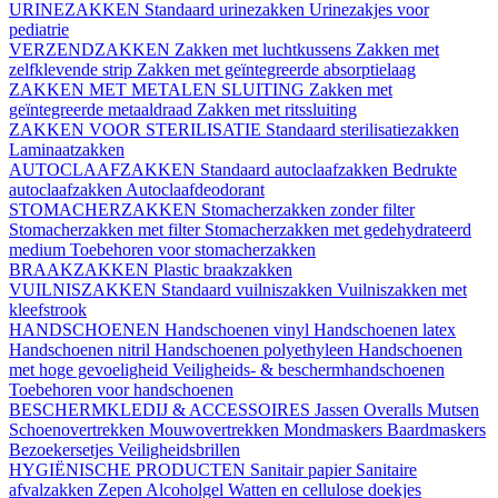
URINEZAKKEN
Standaard urinezakken
Urinezakjes voor
pediatrie
VERZENDZAKKEN
Zakken met luchtkussens
Zakken met
zelfklevende strip
Zakken met geïntegreerde absorptielaag
ZAKKEN MET METALEN SLUITING
Zakken met
geïntegreerde metaaldraad
Zakken met ritssluiting
ZAKKEN VOOR STERILISATIE
Standaard sterilisatiezakken
Laminaatzakken
AUTOCLAAFZAKKEN
Standaard autoclaafzakken
Bedrukte
autoclaafzakken
Autoclaafdeodorant
STOMACHERZAKKEN
Stomacherzakken zonder filter
Stomacherzakken met filter
Stomacherzakken met gedehydrateerd
medium
Toebehoren voor stomacherzakken
BRAAKZAKKEN
Plastic braakzakken
VUILNISZAKKEN
Standaard vuilniszakken
Vuilniszakken met
kleefstrook
HANDSCHOENEN
Handschoenen vinyl
Handschoenen latex
Handschoenen nitril
Handschoenen polyethyleen
Handschoenen
met hoge gevoeligheid
Veiligheids- & beschermhandschoenen
Toebehoren voor handschoenen
BESCHERMKLEDIJ & ACCESSOIRES
Jassen
Overalls
Mutsen
Schoenovertrekken
Mouwovertrekken
Mondmaskers
Baardmaskers
Bezoekersetjes
Veiligheidsbrillen
HYGIËNISCHE PRODUCTEN
Sanitair papier
Sanitaire
afvalzakken
Zepen
Alcoholgel
Watten en cellulose doekjes