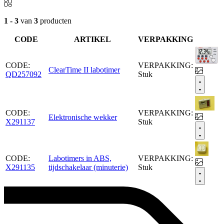
1 - 3
van
3
producten
CODE
ARTIKEL
VERPAKKING
CODE:
VERPAKKING:
ClearTime II labotimer
QD257092
Stuk
CODE:
VERPAKKING:
Elektronische wekker
X291137
Stuk
CODE:
Labotimers in ABS,
VERPAKKING:
X291135
tijdschakelaar (minuterie)
Stuk