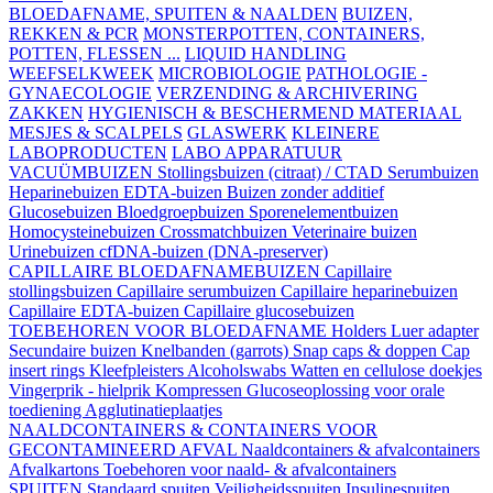
BLOEDAFNAME, SPUITEN & NAALDEN
BUIZEN,
REKKEN & PCR
MONSTERPOTTEN, CONTAINERS,
POTTEN, FLESSEN ...
LIQUID HANDLING
WEEFSELKWEEK
MICROBIOLOGIE
PATHOLOGIE -
GYNAECOLOGIE
VERZENDING & ARCHIVERING
ZAKKEN
HYGIENISCH & BESCHERMEND MATERIAAL
MESJES & SCALPELS
GLASWERK
KLEINERE
LABOPRODUCTEN
LABO APPARATUUR
VACUÜMBUIZEN
Stollingsbuizen (citraat) / CTAD
Serumbuizen
Heparinebuizen
EDTA-buizen
Buizen zonder additief
Glucosebuizen
Bloedgroepbuizen
Sporenelementbuizen
Homocysteinebuizen
Crossmatchbuizen
Veterinaire buizen
Urinebuizen
cfDNA-buizen (DNA-preserver)
CAPILLAIRE BLOEDAFNAMEBUIZEN
Capillaire
stollingsbuizen
Capillaire serumbuizen
Capillaire heparinebuizen
Capillaire EDTA-buizen
Capillaire glucosebuizen
TOEBEHOREN VOOR BLOEDAFNAME
Holders
Luer adapter
Secundaire buizen
Knelbanden (garrots)
Snap caps & doppen
Cap
insert rings
Kleefpleisters
Alcoholswabs
Watten en cellulose doekjes
Vingerprik - hielprik
Kompressen
Glucoseoplossing voor orale
toediening
Agglutinatieplaatjes
NAALDCONTAINERS & CONTAINERS VOOR
GECONTAMINEERD AFVAL
Naaldcontainers & afvalcontainers
Afvalkartons
Toebehoren voor naald- & afvalcontainers
SPUITEN
Standaard spuiten
Veiligheidsspuiten
Insulinespuiten