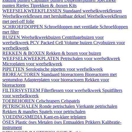
loading punten
Capillaire punten
Dispenserpunten
Specifieke
punten
Rietjes
Tiprekken & -boxen
Kits
WEEFSELKWEEKFLESSEN
Standaard weefselkweekflessen
Weefselkweekflessen met hersluitbaar deksel
Weefselkweekflessen
met peel-off folie
SCHROEFDOPPEN
Schroefdoppen met ventilatie
Schroefdoppen
met filter
BUIZEN
Weefselkweekbuizen
Centrifugebuizen voor
weefselkweek
PCV Packed Cell Volume buizen
Cryobuizen voor
weefselkweek
REKKEN & BOXEN
Rekken & boxen voor buizen
WEEFSELKWEEKPLATEN
Petrischalen voor weefselkweek
Microplaten voor weefselkweek
PIPETTEN
Serologische pipetten voor weefselkweek
BIOREACTOREN
Standaard bioreactoren
Bioreactoren met
septumdop
Adapterplaten voor bioreactoren
Rekken voor
bioreactoren
FILTERSYSTEEM
Filterflessen voor weefselkweek
Spuitfilters
voor weefselkweek
TOEBEHOREN
Celschrapers
Celspatels
PETRISCHALEN
Ronde petrischalen
Vierkante petrischalen
Rekken & mandjes
Spatels voor petrischalen
VOEDINGSMEDIA
Kant-en-klare telplaten
ÖSES
Plastic öses
Metalen öses
Entnaalden
Prikkers
Kalibratie-
instrument