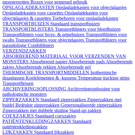
monsterpotten
Boxen voor gemengd gebruik
OPSLAGLADEKASTEN
Opslagladekasten voor objectglaasjes
Opslagladekasten voor cassettes
Opslagladekasten voor
objectglaasjes & cassettes
Toebehoren voor opslagladekasten
TRANSPORTBUIZEN
Standaard transportbuizen
TRANSPORTBLISTERS
Transportblisters voor bloedbuizen
Transportblisters voor feces- & urinebuizen
Transportblisters voor
swabs
Transportblisters voor objectglaasjes
Transportblisters voor
parasitologie
Combiblisters
VERZENDZAKKEN
ABSORBEREND MATERIAAL VOOR VERZENDEN VAN
MONSTERS
Absorberend papier
Absorberende pads
Absorberende
zakjes
Absorberende rekken
Absorberende gel
THERMISCHE TRANSPORTMIDDELEN
Isothermische
draagtassen
Koelelementen & -kussens
Temperatuur tracking strips
Transportflessen
ARCHIVERINGSOPLOSSING
Archiveringsoplossing voor
pathologische monsters
ZIPPERZAKKEN
Standaard zipperzakken
Zipperzakken met
buidel
Bedrukte zipperzakken
Gepersonaliseerde zipperzakken
Zipperzakken met dubbele sluiting
Stand-up zakken
COEXZAKJES
Standaard coexzakjes
PATIËNTENKLEDINGZAKKEN
Standaard
patiëntenkledingzakken
LIJKZAKKEN
Standaard lijkzakken