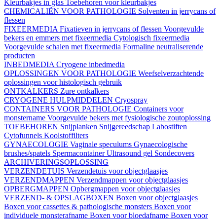
Kleurbakjes in glas
Toebehoren voor kleurbakjes
CHEMICALIËN VOOR PATHOLOGIE
Solventen in jerrycans of
flessen
FIXEERMEDIA
Fixatieven in jerrycans of flessen
Voorgevulde
bekers en emmers met fixeermedia
Cytologisch fixeermedia
Voorgevulde schalen met fixeermedia
Formaline neutraliserende
producten
INBEDMEDIA
Cryogene inbedmedia
OPLOSSINGEN VOOR PATHOLOGIE
Weefselverzachtende
oplossingen voor histologisch gebruik
ONTKALKERS
Zure ontkalkers
CRYOGENE HULPMIDDELEN
Cryospray
CONTAINERS VOOR PATHOLOGIE
Containers voor
monstername
Voorgevulde bekers met fysiologische zoutoplossing
TOEBEHOREN
Snijplanken
Snijgereedschap
Labostiften
Cytofunnels
Koolstoffilters
GYNAECOLOGIE
Vaginale speculums
Gynaecologische
brushes/spatels
Spermacontainer
Ultrasound gel
Sondecovers
ARCHIVERINGSOPLOSSING
VERZENDETUIS
Verzendetuis voor objectglaasjes
VERZENDMAPPEN
Verzendmappen voor objectglaasjes
OPBERGMAPPEN
Opbergmappen voor objectglaasjes
VERZEND- & OPSLAGBOXEN
Boxen voor objectglaasjes
Boxen voor cassettes & pathologische monsters
Boxen voor
individuele monsterafname
Boxen voor bloedafname
Boxen voor