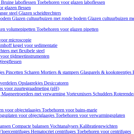
n
Bruine laboflessen
Toebehoren voor glazen laboflessen
r glazen flessen
ange steel
Glazen scheidtrechters
 bodem
Glazen cultuurbuizen met ronde bodem
Glazen cultuurbuizen me
zen volumepipetten
Toebehoren voor glazen pipetten
voor microscopie
Imhoff kegel voor sedimentatie
hters met flexibele steel
 voor tijdmeetinstrumenten
Weegflessen
jes
Pincetten
Scharen
Mortiers & stampers
Glasparels & kooksteentjes
verdelers
Opslagrekjes
Desiccatoren
ips voor zuurtegraadmeting (pH)
g
Magneetroerders met verwarming
Vortexmixers
Schudders
Roterende
n voor objectglaasjes
Toebehoren voor bains-marie
gsplaten voor objectglaasjes
Toebehoren voor verwarmingsplaten
lansen
Compacte balansen
Vochtanalysers
Kalibratiegewichten
Vloercentrifuges
Hematocriet centrifuges
Toebehoren voor centrifuges