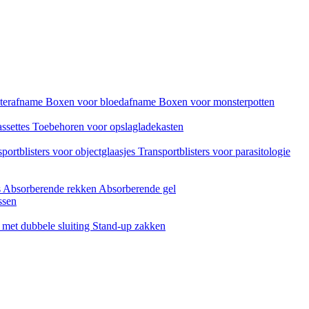
sterafname
Boxen voor bloedafname
Boxen voor monsterpotten
assettes
Toebehoren voor opslagladekasten
portblisters voor objectglaasjes
Transportblisters voor parasitologie
s
Absorberende rekken
Absorberende gel
ssen
met dubbele sluiting
Stand-up zakken