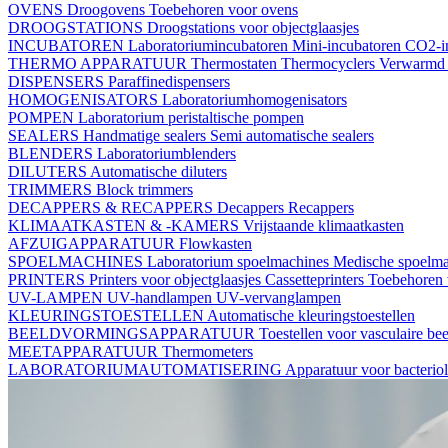
OVENS
Droogovens
Toebehoren voor ovens
DROOGSTATIONS
Droogstations voor objectglaasjes
INCUBATOREN
Laboratoriumincubatoren
Mini-incubatoren
CO2-i
THERMO APPARATUUR
Thermostaten
Thermocyclers
Verwarmd 
DISPENSERS
Paraffinedispensers
HOMOGENISATORS
Laboratoriumhomogenisators
POMPEN
Laboratorium peristaltische pompen
SEALERS
Handmatige sealers
Semi automatische sealers
BLENDERS
Laboratoriumblenders
DILUTERS
Automatische diluters
TRIMMERS
Block trimmers
DECAPPERS & RECAPPERS
Decappers
Recappers
KLIMAATKASTEN & -KAMERS
Vrijstaande klimaatkasten
AFZUIGAPPARATUUR
Flowkasten
SPOELMACHINES
Laboratorium spoelmachines
Medische spoelm
PRINTERS
Printers voor objectglaasjes
Cassetteprinters
Toebehoren v
UV-LAMPEN
UV-handlampen
UV-vervanglampen
KLEURINGSTOESTELLEN
Automatische kleuringstoestellen
BEELDVORMINGSAPPARATUUR
Toestellen voor vasculaire b
MEETAPPARATUUR
Thermometers
LABORATORIUMAUTOMATISERING
Apparatuur voor bacterio