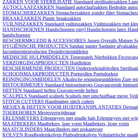
ZAKKEN VOOR STERILISATIE
Standaard sterilisatiezakken
Lami
AUTOCLAAFZAKKEN
Standaard autoclaafzakken
Bedrukte auto
STOMACHERZAKKEN
Stomacherzakken zonder filter
Stomacherz
BRAAKZAKKEN
Plastic braakzakken
VUILNISZAKKEN
Standaard vuilniszakken
Vuilniszakken met klee
HANDSCHOENEN
Handschoenen vinyl
Handschoenen latex
Hand
handschoenen
BESCHERMKLEDIJ & ACCESSOIRES
Jassen
Overalls
Mutsen
S
HYGIËNISCHE PRODUCTEN
Sanitair papier
Sanitaire afvalzakk
Incontinentieproducten
Desinfectiemiddelen
MEDISCHE HULPMIDDELEN
Tongspatels
Nierbekken
Fecesvan
VERZORGINGSPRODUCTEN
Huidlotion
BESCHERMENDE PRODUCTEN
Onderzoekstafelrollen
Sterilisa
SCHOONMAAKPRODUCTEN
Poetsrollen
Poetsdoeken
REININGINGSMIDDELEN
Alkalische reinigingsmiddelen
Zure re
BISTOURIMESJES
Standaard bistourimesjes
Geavanceerde bistouri
HEFTEN
Standaard heften
Geavanceerde heften
SCALPELS
Standaard scalpels
Scalpels met uitschuifbaar mesje
Veil
STITCH CUTTERS
Handmatige stitch cutters
MESJES & HEFTEN VOOR HUIDTRANSPLANTATIES
Dermat
TOEBEHOREN
Mesjesverwijderaar
ERLENMEYERS
Erlenmeyers met smalle hals
Erlenmeyers met wijd
MAATBEKERS
Maatbekers, lage vorm
Maatbekers, hoge vorm
MAATCILINDERS
Maatcilinders met zeskantvoet
KOLVEN
Rondbodemkolven
Platbodemkolven
Volumetrische maat