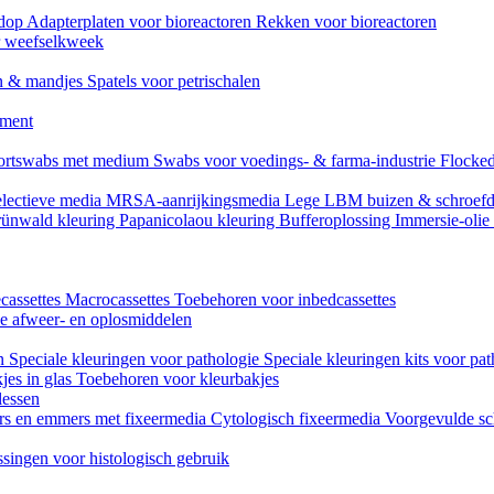
mdop
Adapterplaten voor bioreactoren
Rekken voor bioreactoren
or weefselkweek
n & mandjes
Spatels voor petrischalen
ument
ortswabs met medium
Swabs voor voedings- & farma-industrie
Flocked
lectieve media
MRSA-aanrijkingsmedia
Lege LBM buizen & schroef
ünwald kleuring
Papanicolaou kleuring
Bufferoplossing
Immersie-olie
cassettes
Macrocassettes
Toebehoren voor inbedcassettes
ne afweer- en oplosmiddelen
en
Speciale kleuringen voor pathologie
Speciale kleuringen kits voor pat
jes in glas
Toebehoren voor kleurbakjes
lessen
rs en emmers met fixeermedia
Cytologisch fixeermedia
Voorgevulde sc
singen voor histologisch gebruik