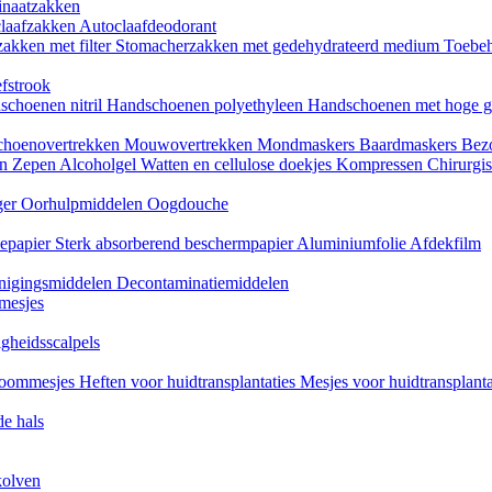
naatzakken
claafzakken
Autoclaafdeodorant
akken met filter
Stomacherzakken met gedehydrateerd medium
Toebeh
fstrook
schoenen nitril
Handschoenen polyethyleen
Handschoenen met hoge g
choenovertrekken
Mouwovertrekken
Mondmaskers
Baardmaskers
Bezo
en
Zepen
Alcoholgel
Watten en cellulose doekjes
Kompressen
Chirurgis
ger
Oorhulpmiddelen
Oogdouche
tiepapier
Sterk absorberend beschermpapier
Aluminiumfolie
Afdekfilm
inigingsmiddelen
Decontaminatiemiddelen
mesjes
igheidsscalpels
oommesjes
Heften voor huidtransplantaties
Mesjes voor huidtransplant
e hals
kolven