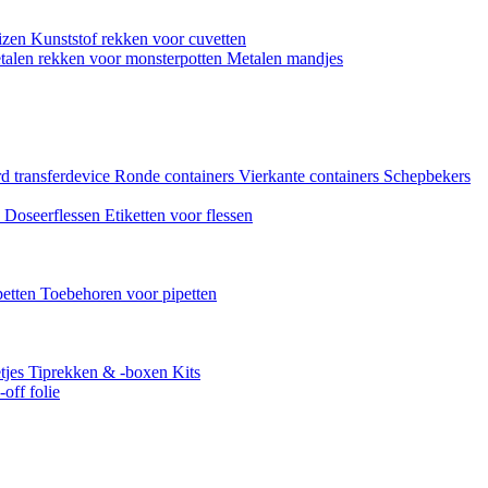
uizen
Kunststof rekken voor cuvetten
talen rekken voor monsterpotten
Metalen mandjes
d transferdevice
Ronde containers
Vierkante containers
Schepbekers
n
Doseerflessen
Etiketten voor flessen
petten
Toebehoren voor pipetten
tjes
Tiprekken & -boxen
Kits
off folie