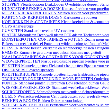
STOPPEN
Vleugeldoppen
Drukdoppen
Overliggende doppen
Steri
KUNSTSTOF REKKEN & DOZEN
Kunststof rekken voor proefb
METALEN REKKEN & DOZEN
Metalen rekken voor proefbuize
KARTONNEN REKKEN & DOZEN
Kartonnen cryodozen
KOELREKKEN & -CONTAINERS
Kleine koelrekken & -containe
CUPS
Analysercups
CUVETTEN
Standaard cuvetten
UV-cuvetten
PLATEN
Microplaten
Deep well platen
PCR-platen
Toebehoren voor
MONSTERPOTTEN, CONTAINERS & POTTEN
Rechte monster
Bekers met metalen deksel
Potten met wijde opening (zalfpotten)
Med
FLESSEN
Ronde flessen
Vierkante en rechthoekige flessen
Octagona
EMMERS
Emmers te gebruiken met deksel
Emmers met giettuit
NAALDCONTAINERS & CONTAINERS VOOR GECONTAMI
WEGWERPPIPETTEN
Plastic serologische pipetten
Peertjes voor p
PIPETTEN
Manuele pipetten
Elektronische pipetten
Pipetten voor v
DISPENSERS
Flessendispensers
PIPETTEERHULPEN
Manuele pipetteerhulpen
Elektronische pipet
TECHNISCHE ONDERSTEUNING VOOR PIPETTEN
Onderhoud
PUNTEN
Standaard punten
Filterpunten
Low retention punten
Gel l
WEEFSELKWEEKFLESSEN
Standaard weefselkweekflessen
Weef
SCHROEFDOPPEN
Schroefdoppen met ventilatie
Schroefdoppen me
BUIZEN
Weefselkweekbuizen
Centrifugebuizen voor weefselkwee
REKKEN & BOXEN
Rekken & boxen voor buizen
WEEFSELKWEEKPLATEN
Petrischalen voor weefselkweek
Micro