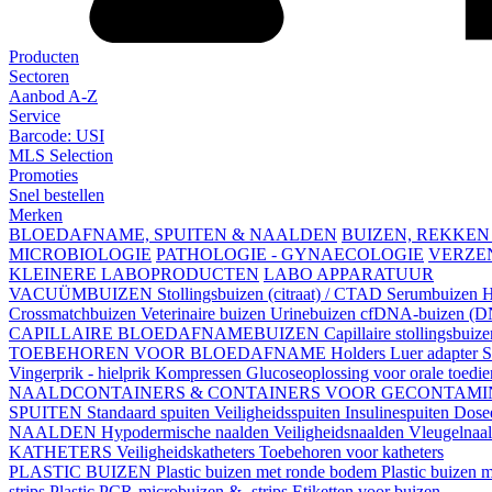
Producten
Sectoren
Aanbod A-Z
Service
Barcode: USI
MLS Selection
Promoties
Snel bestellen
Merken
BLOEDAFNAME, SPUITEN & NAALDEN
BUIZEN, REKKEN
MICROBIOLOGIE
PATHOLOGIE - GYNAECOLOGIE
VERZE
KLEINERE LABOPRODUCTEN
LABO APPARATUUR
VACUÜMBUIZEN
Stollingsbuizen (citraat) / CTAD
Serumbuizen
H
Crossmatchbuizen
Veterinaire buizen
Urinebuizen
cfDNA-buizen (DN
CAPILLAIRE BLOEDAFNAMEBUIZEN
Capillaire stollingsbuiz
TOEBEHOREN VOOR BLOEDAFNAME
Holders
Luer adapter
S
Vingerprik - hielprik
Kompressen
Glucoseoplossing voor orale toedi
NAALDCONTAINERS & CONTAINERS VOOR GECONTAMI
SPUITEN
Standaard spuiten
Veiligheidsspuiten
Insulinespuiten
Dosee
NAALDEN
Hypodermische naalden
Veiligheidsnaalden
Vleugelnaa
KATHETERS
Veiligheidskatheters
Toebehoren voor katheters
PLASTIC BUIZEN
Plastic buizen met ronde bodem
Plastic buizen
strips
Plastic PCR-microbuizen & -strips
Etiketten voor buizen