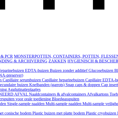
 & PCR
MONSTERPOTTEN, CONTAINERS, POTTEN, FLESSEN 
NDING & ARCHIVERING
ZAKKEN
HYGIENISCH & BESCHE
eparinebuizen
EDTA-buizen
Buizen zonder additief
Glucosebuizen
B
A-preserver)
en
Capillaire serumbuizen
Capillaire heparinebuizen
Capillaire EDTA-b
ecundaire buizen
Knelbanden (garrots)
Snap caps & doppen
Cap inser
ening
Agglutinatieplaatjes
NEERD AFVAL
Naaldcontainers & afvalcontainers
Afvalkartons
Toeb
rspuiten voor orale toediening
Bloedgasspuiten
lden
Single-sample naalden
Multi-sample naalden
Multi-sample veiligh
 met conische bodem
Plastic buizen met platte bodem
Plastic cryobuizen