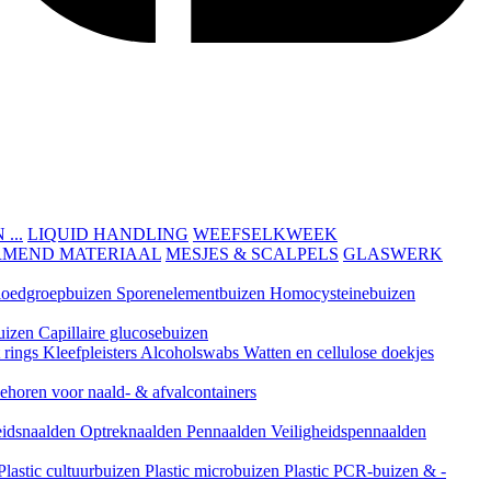
...
LIQUID HANDLING
WEEFSELKWEEK
RMEND MATERIAAL
MESJES & SCALPELS
GLASWERK
loedgroepbuizen
Sporenelementbuizen
Homocysteinebuizen
uizen
Capillaire glucosebuizen
t rings
Kleefpleisters
Alcoholswabs
Watten en cellulose doekjes
ehoren voor naald- & afvalcontainers
eidsnaalden
Optreknaalden
Pennaalden
Veiligheidspennaalden
Plastic cultuurbuizen
Plastic microbuizen
Plastic PCR-buizen & -