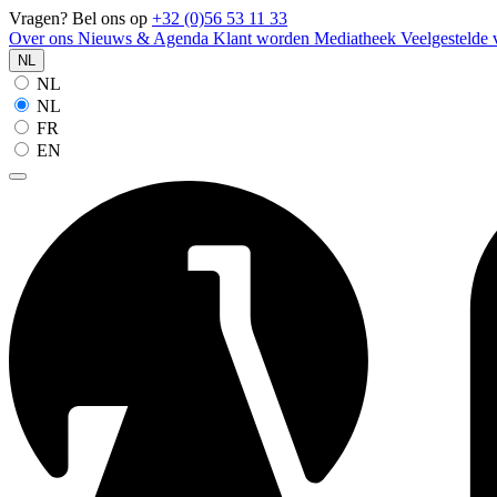
Vragen? Bel ons op
+32 (0)56 53 11 33
Over ons
Nieuws & Agenda
Klant worden
Mediatheek
Veelgestelde
NL
NL
NL
FR
EN