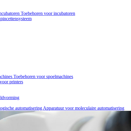
ncubatoren
Toebehoren voor incubatoren
pincettensysteem
achines
Toebehoren voor spoelmachines
oor printers
eeldvorming
logische automatisering
Apparatuur voor moleculaire automatisering