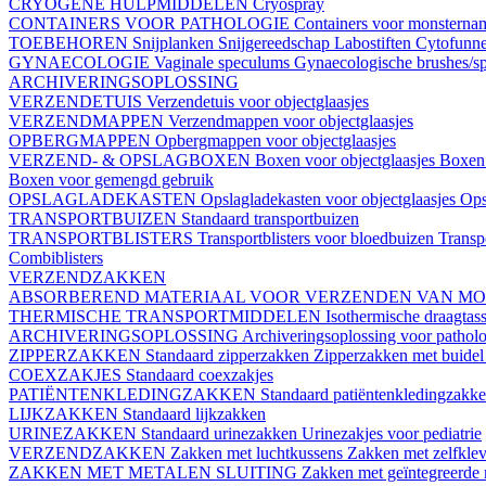
CRYOGENE HULPMIDDELEN
Cryospray
CONTAINERS VOOR PATHOLOGIE
Containers voor monstern
TOEBEHOREN
Snijplanken
Snijgereedschap
Labostiften
Cytofunn
GYNAECOLOGIE
Vaginale speculums
Gynaecologische brushes/sp
ARCHIVERINGSOPLOSSING
VERZENDETUIS
Verzendetuis voor objectglaasjes
VERZENDMAPPEN
Verzendmappen voor objectglaasjes
OPBERGMAPPEN
Opbergmappen voor objectglaasjes
VERZEND- & OPSLAGBOXEN
Boxen voor objectglaasjes
Boxen 
Boxen voor gemengd gebruik
OPSLAGLADEKASTEN
Opslagladekasten voor objectglaasjes
Ops
TRANSPORTBUIZEN
Standaard transportbuizen
TRANSPORTBLISTERS
Transportblisters voor bloedbuizen
Transp
Combiblisters
VERZENDZAKKEN
ABSORBEREND MATERIAAL VOOR VERZENDEN VAN M
THERMISCHE TRANSPORTMIDDELEN
Isothermische draagtas
ARCHIVERINGSOPLOSSING
Archiveringsoplossing voor pathol
ZIPPERZAKKEN
Standaard zipperzakken
Zipperzakken met buide
COEXZAKJES
Standaard coexzakjes
PATIËNTENKLEDINGZAKKEN
Standaard patiëntenkledingzakk
LIJKZAKKEN
Standaard lijkzakken
URINEZAKKEN
Standaard urinezakken
Urinezakjes voor pediatrie
VERZENDZAKKEN
Zakken met luchtkussens
Zakken met zelfklev
ZAKKEN MET METALEN SLUITING
Zakken met geïntegreerde