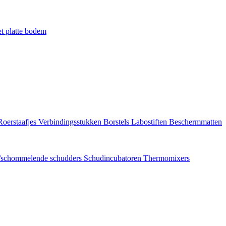
t platte bodem
Roerstaafjes
Verbindingsstukken
Borstels
Labostiften
Beschermmatten
/schommelende schudders
Schudincubatoren
Thermomixers