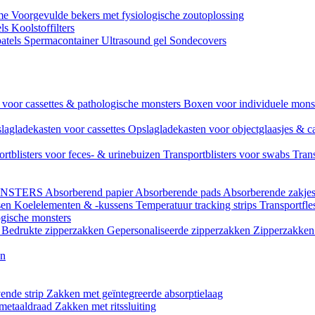
ame
Voorgevulde bekers met fysiologische zoutoplossing
els
Koolstoffilters
atels
Spermacontainer
Ultrasound gel
Sondecovers
voor cassettes & pathologische monsters
Boxen voor individuele mon
lagladekasten voor cassettes
Opslagladekasten voor objectglaasjes & c
ortblisters voor feces- & urinebuizen
Transportblisters voor swabs
Trans
ONSTERS
Absorberend papier
Absorberende pads
Absorberende zakje
sen
Koelelementen & -kussens
Temperatuur tracking strips
Transportfle
ogische monsters
l
Bedrukte zipperzakken
Gepersonaliseerde zipperzakken
Zipperzakken 
en
ende strip
Zakken met geïntegreerde absorptielaag
 metaaldraad
Zakken met ritssluiting