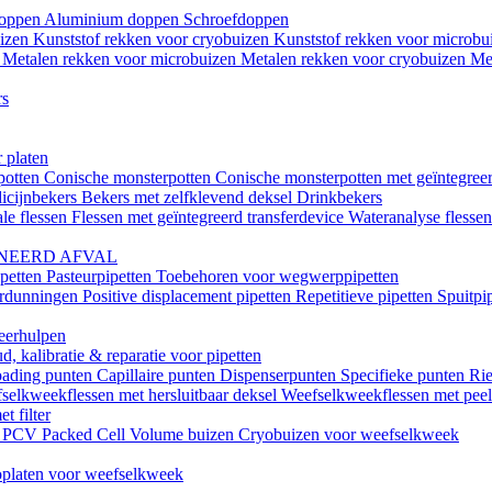
doppen
Aluminium doppen
Schroefdoppen
uizen
Kunststof rekken voor cryobuizen
Kunststof rekken voor microb
n
Metalen rekken voor microbuizen
Metalen rekken voor cryobuizen
Me
rs
 platen
potten
Conische monsterpotten
Conische monsterpotten met geïntegreer
icijnbekers
Bekers met zelfklevend deksel
Drinkbekers
le flessen
Flessen met geïntegreerd transferdevice
Wateranalyse flesse
NEERD AFVAL
ipetten
Pasteurpipetten
Toebehoren voor wegwerppipetten
erdunningen
Positive displacement pipetten
Repetitieve pipetten
Spuitpi
teerhulpen
, kalibratie & reparatie voor pipetten
oading punten
Capillaire punten
Dispenserpunten
Specifieke punten
Rie
selkweekflessen met hersluitbaar deksel
Weefselkweekflessen met peel-
t filter
k
PCV Packed Cell Volume buizen
Cryobuizen voor weefselkweek
platen voor weefselkweek