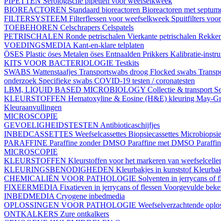
PIPETTEN
Serologische pipetten voor weefselkweek
BIOREACTOREN
Standaard bioreactoren
Bioreactoren met septu
FILTERSYSTEEM
Filterflessen voor weefselkweek
Spuitfilters vo
TOEBEHOREN
Celschrapers
Celspatels
PETRISCHALEN
Ronde petrischalen
Vierkante petrischalen
Rekke
VOEDINGSMEDIA
Kant-en-klare telplaten
ÖSES
Plastic öses
Metalen öses
Entnaalden
Prikkers
Kalibratie-instr
KITS VOOR BACTERIOLOGIE
Testkits
SWABS
Wattenstaafjes
Transportswabs droog
Flocked swabs
Transp
onderzoek
Specifieke swabs
COVID-19 testen / coronatesten
LBM, LIQUID BASED MICROBIOLOGY
Collectie & transport
Se
KLEURSTOFFEN
Hematoxyline & Eosine (H&E) kleuring
May-Gr
Kleuraanvullingen
MICROSCOPIE
GEVOELIGHEIDSTESTEN
Antibioticaschijfjes
INBEDCASSETTES
Weefselcassettes
Biopsiecassettes
Microbiopsie
PARAFFINE
Paraffine zonder DMSO
Paraffine met DMSO
Paraffi
MICROSCOPIE
KLEURSTOFFEN
Kleurstoffen voor het markeren van weefselcell
KLEURINGSBENODIGHEDEN
Kleurbakjes in kunststof
Kleurbak
CHEMICALIËN VOOR PATHOLOGIE
Solventen in jerrycans of f
FIXEERMEDIA
Fixatieven in jerrycans of flessen
Voorgevulde beke
INBEDMEDIA
Cryogene inbedmedia
OPLOSSINGEN VOOR PATHOLOGIE
Weefselverzachtende oplos
ONTKALKERS
Zure ontkalkers