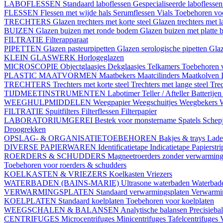
LABOFLESSEN
Standaard laboflessen
Gespecialiseerde laboflesse
FLESSEN
Flessen met wijde hals
Serumflessen
Vials
Toebehoren voo
TRECHTERS
Glazen trechters met korte steel
Glazen trechters met l
BUIZEN
Glazen buizen met ronde bodem
Glazen buizen met platte
FILTRATIE
Filterapparaat
PIPETTEN
Glazen pasteurpipetten
Glazen serologische pipetten
Gla
KLEIN GLASWERK
Horlogeglazen
MICROSCOPIE
Objectglaasjes
Dekglaasjes
Telkamers
Toebehoren 
PLASTIC MAATVORMEN
Maatbekers
Maatcilinders
Maatkolven
TRECHTERS
Trechters met korte steel
Trechters met lange steel
Trec
TIJDMEETINSTRUMENTEN
Labotimer
Teller / Afteller
Batterijen
WEEGHULPMIDDELEN
Weegpapier
Weegschuitjes
Weegbekers
FILTRATIE
Spuitfilters
Filterflessen
Filterpapier
LABORATORIUMGEREI
Bestek voor monstername
Spatels
Schep
Droogrekken
OPSLAG- & ORGANISATIETOEBEHOREN
Bakjes & trays
Lade
DIVERSE PAPIERWAREN
Identificatietape
Indicatietape
Papierstr
ROERDERS & SCHUDDERS
Magneetroerders zonder verwarmin
Toebehoren voor roerders & schudders
KOELKASTEN & VRIEZERS
Koelkasten
Vriezers
WATERBADEN (BAINS-MARIE)
Ultrasone waterbaden
Waterbade
VERWARMINGSPLATEN
Standaard verwarmingsplaten
Verwarmin
KOELPLATEN
Standaard koelplaten
Toebehoren voor koelplaten
WEEGSCHALEN & BALANSEN
Analytische balansen
Precisieba
CENTRIFUGES
Microcentrifuges
Minicentrifuges
Tafelcentrifuges