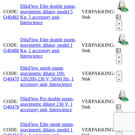
DiluFlow Elite double pump,
CODE:
gravimetric dilutor, model 5
VERPAKKING:
Q40482
Kg, 1 accessory unit,
Stuk
Interscience
DiluFlow Elite double pump,
CODE:
gravimetric dilutor, model 1
VERPAKKING:
Q40486
Kg, 1 accessory unit,
Stuk
Interscience
DiluFlow single pump,
CODE:
gravimetric dilutor 100-
VERPAKKING:
Q40470
120/200-230 V, 50/60 Hz, 1
Stuk
accessory unit, Interscience
DiluFlow Pro double pump,
CODE:
VERPAKKING:
gravimetric dilutor 230 V, 1
Q40478
Stuk
accessory unit, Interscience
DiluFlow Elite single pump,
CODE:
gravimetric dilutor, model 1
VERPAKKING: