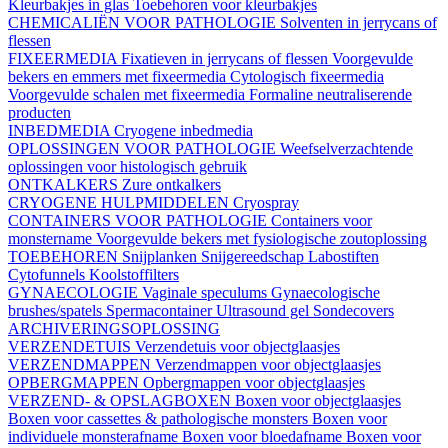
Kleurbakjes in glas
Toebehoren voor kleurbakjes
CHEMICALIËN VOOR PATHOLOGIE
Solventen in jerrycans of
flessen
FIXEERMEDIA
Fixatieven in jerrycans of flessen
Voorgevulde
bekers en emmers met fixeermedia
Cytologisch fixeermedia
Voorgevulde schalen met fixeermedia
Formaline neutraliserende
producten
INBEDMEDIA
Cryogene inbedmedia
OPLOSSINGEN VOOR PATHOLOGIE
Weefselverzachtende
oplossingen voor histologisch gebruik
ONTKALKERS
Zure ontkalkers
CRYOGENE HULPMIDDELEN
Cryospray
CONTAINERS VOOR PATHOLOGIE
Containers voor
monstername
Voorgevulde bekers met fysiologische zoutoplossing
TOEBEHOREN
Snijplanken
Snijgereedschap
Labostiften
Cytofunnels
Koolstoffilters
GYNAECOLOGIE
Vaginale speculums
Gynaecologische
brushes/spatels
Spermacontainer
Ultrasound gel
Sondecovers
ARCHIVERINGSOPLOSSING
VERZENDETUIS
Verzendetuis voor objectglaasjes
VERZENDMAPPEN
Verzendmappen voor objectglaasjes
OPBERGMAPPEN
Opbergmappen voor objectglaasjes
VERZEND- & OPSLAGBOXEN
Boxen voor objectglaasjes
Boxen voor cassettes & pathologische monsters
Boxen voor
individuele monsterafname
Boxen voor bloedafname
Boxen voor