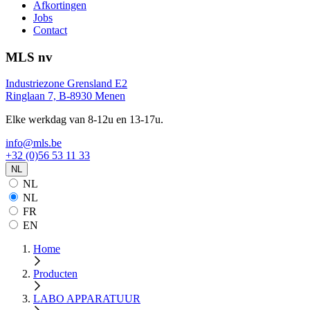
Afkortingen
Jobs
Contact
MLS nv
Industriezone Grensland E2
Ringlaan 7, B-8930 Menen
Elke werkdag van 8-12u en 13-17u.
info@mls.be
+32 (0)56 53 11 33
NL
NL
NL
FR
EN
Home
Producten
LABO APPARATUUR