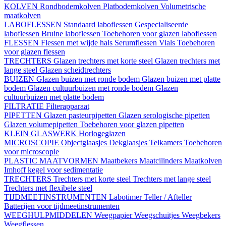
KOLVEN
Rondbodemkolven
Platbodemkolven
Volumetrische
maatkolven
LABOFLESSEN
Standaard laboflessen
Gespecialiseerde
laboflessen
Bruine laboflessen
Toebehoren voor glazen laboflessen
FLESSEN
Flessen met wijde hals
Serumflessen
Vials
Toebehoren
voor glazen flessen
TRECHTERS
Glazen trechters met korte steel
Glazen trechters met
lange steel
Glazen scheidtrechters
BUIZEN
Glazen buizen met ronde bodem
Glazen buizen met platte
bodem
Glazen cultuurbuizen met ronde bodem
Glazen
cultuurbuizen met platte bodem
FILTRATIE
Filterapparaat
PIPETTEN
Glazen pasteurpipetten
Glazen serologische pipetten
Glazen volumepipetten
Toebehoren voor glazen pipetten
KLEIN GLASWERK
Horlogeglazen
MICROSCOPIE
Objectglaasjes
Dekglaasjes
Telkamers
Toebehoren
voor microscopie
PLASTIC MAATVORMEN
Maatbekers
Maatcilinders
Maatkolven
Imhoff kegel voor sedimentatie
TRECHTERS
Trechters met korte steel
Trechters met lange steel
Trechters met flexibele steel
TIJDMEETINSTRUMENTEN
Labotimer
Teller / Afteller
Batterijen voor tijdmeetinstrumenten
WEEGHULPMIDDELEN
Weegpapier
Weegschuitjes
Weegbekers
Weegflessen