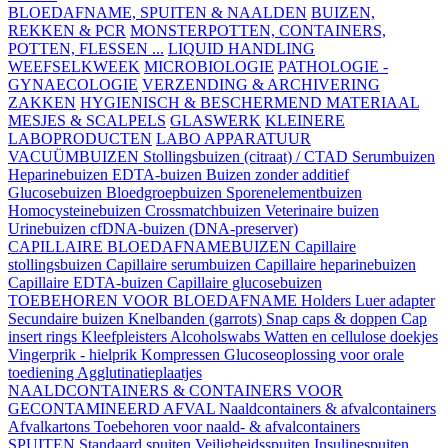
BLOEDAFNAME, SPUITEN & NAALDEN
BUIZEN,
REKKEN & PCR
MONSTERPOTTEN, CONTAINERS,
POTTEN, FLESSEN ...
LIQUID HANDLING
WEEFSELKWEEK
MICROBIOLOGIE
PATHOLOGIE -
GYNAECOLOGIE
VERZENDING & ARCHIVERING
ZAKKEN
HYGIENISCH & BESCHERMEND MATERIAAL
MESJES & SCALPELS
GLASWERK
KLEINERE
LABOPRODUCTEN
LABO APPARATUUR
VACUÜMBUIZEN
Stollingsbuizen (citraat) / CTAD
Serumbuizen
Heparinebuizen
EDTA-buizen
Buizen zonder additief
Glucosebuizen
Bloedgroepbuizen
Sporenelementbuizen
Homocysteinebuizen
Crossmatchbuizen
Veterinaire buizen
Urinebuizen
cfDNA-buizen (DNA-preserver)
CAPILLAIRE BLOEDAFNAMEBUIZEN
Capillaire
stollingsbuizen
Capillaire serumbuizen
Capillaire heparinebuizen
Capillaire EDTA-buizen
Capillaire glucosebuizen
TOEBEHOREN VOOR BLOEDAFNAME
Holders
Luer adapter
Secundaire buizen
Knelbanden (garrots)
Snap caps & doppen
Cap
insert rings
Kleefpleisters
Alcoholswabs
Watten en cellulose doekjes
Vingerprik - hielprik
Kompressen
Glucoseoplossing voor orale
toediening
Agglutinatieplaatjes
NAALDCONTAINERS & CONTAINERS VOOR
GECONTAMINEERD AFVAL
Naaldcontainers & afvalcontainers
Afvalkartons
Toebehoren voor naald- & afvalcontainers
SPUITEN
Standaard spuiten
Veiligheidsspuiten
Insulinespuiten