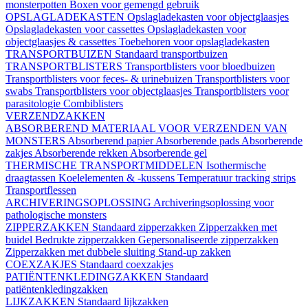
monsterpotten
Boxen voor gemengd gebruik
OPSLAGLADEKASTEN
Opslagladekasten voor objectglaasjes
Opslagladekasten voor cassettes
Opslagladekasten voor
objectglaasjes & cassettes
Toebehoren voor opslagladekasten
TRANSPORTBUIZEN
Standaard transportbuizen
TRANSPORTBLISTERS
Transportblisters voor bloedbuizen
Transportblisters voor feces- & urinebuizen
Transportblisters voor
swabs
Transportblisters voor objectglaasjes
Transportblisters voor
parasitologie
Combiblisters
VERZENDZAKKEN
ABSORBEREND MATERIAAL VOOR VERZENDEN VAN
MONSTERS
Absorberend papier
Absorberende pads
Absorberende
zakjes
Absorberende rekken
Absorberende gel
THERMISCHE TRANSPORTMIDDELEN
Isothermische
draagtassen
Koelelementen & -kussens
Temperatuur tracking strips
Transportflessen
ARCHIVERINGSOPLOSSING
Archiveringsoplossing voor
pathologische monsters
ZIPPERZAKKEN
Standaard zipperzakken
Zipperzakken met
buidel
Bedrukte zipperzakken
Gepersonaliseerde zipperzakken
Zipperzakken met dubbele sluiting
Stand-up zakken
COEXZAKJES
Standaard coexzakjes
PATIËNTENKLEDINGZAKKEN
Standaard
patiëntenkledingzakken
LIJKZAKKEN
Standaard lijkzakken