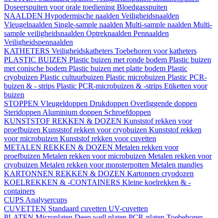
Doseerspuiten voor orale toediening
Bloedgasspuiten
NAALDEN
Hypodermische naalden
Veiligheidsnaalden
Vleugelnaalden
Single-sample naalden
Multi-sample naalden
Multi-
sample veiligheidsnaalden
Optreknaalden
Pennaalden
Veiligheidspennaalden
KATHETERS
Veiligheidskatheters
Toebehoren voor katheters
PLASTIC BUIZEN
Plastic buizen met ronde bodem
Plastic buizen
met conische bodem
Plastic buizen met platte bodem
Plastic
cryobuizen
Plastic cultuurbuizen
Plastic microbuizen
Plastic PCR-
buizen & - strips
Plastic PCR-microbuizen & -strips
Etiketten voor
buizen
STOPPEN
Vleugeldoppen
Drukdoppen
Overliggende doppen
Steridoppen
Aluminium doppen
Schroefdoppen
KUNSTSTOF REKKEN & DOZEN
Kunststof rekken voor
proefbuizen
Kunststof rekken voor cryobuizen
Kunststof rekken
voor microbuizen
Kunststof rekken voor cuvetten
METALEN REKKEN & DOZEN
Metalen rekken voor
proefbuizen
Metalen rekken voor microbuizen
Metalen rekken voor
cryobuizen
Metalen rekken voor monsterpotten
Metalen mandjes
KARTONNEN REKKEN & DOZEN
Kartonnen cryodozen
KOELREKKEN & -CONTAINERS
Kleine koelrekken & -
containers
CUPS
Analysercups
CUVETTEN
Standaard cuvetten
UV-cuvetten
PLATEN
Microplaten
Deep well platen
PCR-platen
Toebehoren