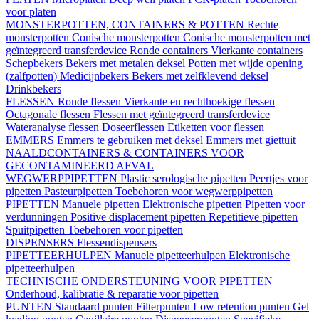
voor platen
MONSTERPOTTEN, CONTAINERS & POTTEN
Rechte
monsterpotten
Conische monsterpotten
Conische monsterpotten met
geïntegreerd transferdevice
Ronde containers
Vierkante containers
Schepbekers
Bekers met metalen deksel
Potten met wijde opening
(zalfpotten)
Medicijnbekers
Bekers met zelfklevend deksel
Drinkbekers
FLESSEN
Ronde flessen
Vierkante en rechthoekige flessen
Octagonale flessen
Flessen met geïntegreerd transferdevice
Wateranalyse flessen
Doseerflessen
Etiketten voor flessen
EMMERS
Emmers te gebruiken met deksel
Emmers met giettuit
NAALDCONTAINERS & CONTAINERS VOOR
GECONTAMINEERD AFVAL
WEGWERPPIPETTEN
Plastic serologische pipetten
Peertjes voor
pipetten
Pasteurpipetten
Toebehoren voor wegwerppipetten
PIPETTEN
Manuele pipetten
Elektronische pipetten
Pipetten voor
verdunningen
Positive displacement pipetten
Repetitieve pipetten
Spuitpipetten
Toebehoren voor pipetten
DISPENSERS
Flessendispensers
PIPETTEERHULPEN
Manuele pipetteerhulpen
Elektronische
pipetteerhulpen
TECHNISCHE ONDERSTEUNING VOOR PIPETTEN
Onderhoud, kalibratie & reparatie voor pipetten
PUNTEN
Standaard punten
Filterpunten
Low retention punten
Gel