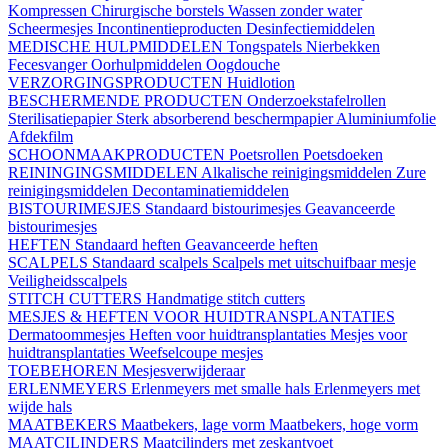
Kompressen
Chirurgische borstels
Wassen zonder water
Scheermesjes
Incontinentieproducten
Desinfectiemiddelen
MEDISCHE HULPMIDDELEN
Tongspatels
Nierbekken
Fecesvanger
Oorhulpmiddelen
Oogdouche
VERZORGINGSPRODUCTEN
Huidlotion
BESCHERMENDE PRODUCTEN
Onderzoekstafelrollen
Sterilisatiepapier
Sterk absorberend beschermpapier
Aluminiumfolie
Afdekfilm
SCHOONMAAKPRODUCTEN
Poetsrollen
Poetsdoeken
REININGINGSMIDDELEN
Alkalische reinigingsmiddelen
Zure
reinigingsmiddelen
Decontaminatiemiddelen
BISTOURIMESJES
Standaard bistourimesjes
Geavanceerde
bistourimesjes
HEFTEN
Standaard heften
Geavanceerde heften
SCALPELS
Standaard scalpels
Scalpels met uitschuifbaar mesje
Veiligheidsscalpels
STITCH CUTTERS
Handmatige stitch cutters
MESJES & HEFTEN VOOR HUIDTRANSPLANTATIES
Dermatoommesjes
Heften voor huidtransplantaties
Mesjes voor
huidtransplantaties
Weefselcoupe mesjes
TOEBEHOREN
Mesjesverwijderaar
ERLENMEYERS
Erlenmeyers met smalle hals
Erlenmeyers met
wijde hals
MAATBEKERS
Maatbekers, lage vorm
Maatbekers, hoge vorm
MAATCILINDERS
Maatcilinders met zeskantvoet