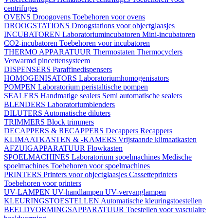
centrifuges
OVENS
Droogovens
Toebehoren voor ovens
DROOGSTATIONS
Droogstations voor objectglaasjes
INCUBATOREN
Laboratoriumincubatoren
Mini-incubatoren
CO2-incubatoren
Toebehoren voor incubatoren
THERMO APPARATUUR
Thermostaten
Thermocyclers
Verwarmd pincettensysteem
DISPENSERS
Paraffinedispensers
HOMOGENISATORS
Laboratoriumhomogenisators
POMPEN
Laboratorium peristaltische pompen
SEALERS
Handmatige sealers
Semi automatische sealers
BLENDERS
Laboratoriumblenders
DILUTERS
Automatische diluters
TRIMMERS
Block trimmers
DECAPPERS & RECAPPERS
Decappers
Recappers
KLIMAATKASTEN & -KAMERS
Vrijstaande klimaatkasten
AFZUIGAPPARATUUR
Flowkasten
SPOELMACHINES
Laboratorium spoelmachines
Medische
spoelmachines
Toebehoren voor spoelmachines
PRINTERS
Printers voor objectglaasjes
Cassetteprinters
Toebehoren voor printers
UV-LAMPEN
UV-handlampen
UV-vervanglampen
KLEURINGSTOESTELLEN
Automatische kleuringstoestellen
BEELDVORMINGSAPPARATUUR
Toestellen voor vasculaire