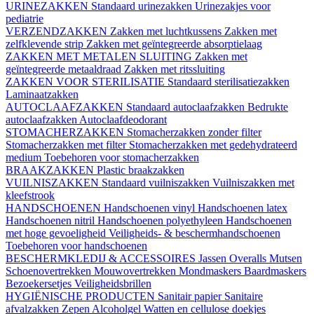
URINEZAKKEN
Standaard urinezakken
Urinezakjes voor
pediatrie
VERZENDZAKKEN
Zakken met luchtkussens
Zakken met
zelfklevende strip
Zakken met geïntegreerde absorptielaag
ZAKKEN MET METALEN SLUITING
Zakken met
geïntegreerde metaaldraad
Zakken met ritssluiting
ZAKKEN VOOR STERILISATIE
Standaard sterilisatiezakken
Laminaatzakken
AUTOCLAAFZAKKEN
Standaard autoclaafzakken
Bedrukte
autoclaafzakken
Autoclaafdeodorant
STOMACHERZAKKEN
Stomacherzakken zonder filter
Stomacherzakken met filter
Stomacherzakken met gedehydrateerd
medium
Toebehoren voor stomacherzakken
BRAAKZAKKEN
Plastic braakzakken
VUILNISZAKKEN
Standaard vuilniszakken
Vuilniszakken met
kleefstrook
HANDSCHOENEN
Handschoenen vinyl
Handschoenen latex
Handschoenen nitril
Handschoenen polyethyleen
Handschoenen
met hoge gevoeligheid
Veiligheids- & beschermhandschoenen
Toebehoren voor handschoenen
BESCHERMKLEDIJ & ACCESSOIRES
Jassen
Overalls
Mutsen
Schoenovertrekken
Mouwovertrekken
Mondmaskers
Baardmaskers
Bezoekersetjes
Veiligheidsbrillen
HYGIËNISCHE PRODUCTEN
Sanitair papier
Sanitaire
afvalzakken
Zepen
Alcoholgel
Watten en cellulose doekjes