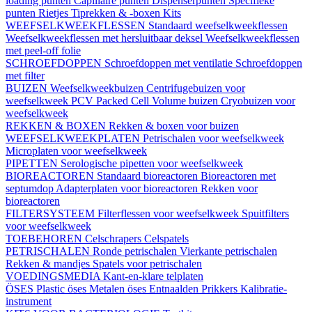
loading punten
Capillaire punten
Dispenserpunten
Specifieke
punten
Rietjes
Tiprekken & -boxen
Kits
WEEFSELKWEEKFLESSEN
Standaard weefselkweekflessen
Weefselkweekflessen met hersluitbaar deksel
Weefselkweekflessen
met peel-off folie
SCHROEFDOPPEN
Schroefdoppen met ventilatie
Schroefdoppen
met filter
BUIZEN
Weefselkweekbuizen
Centrifugebuizen voor
weefselkweek
PCV Packed Cell Volume buizen
Cryobuizen voor
weefselkweek
REKKEN & BOXEN
Rekken & boxen voor buizen
WEEFSELKWEEKPLATEN
Petrischalen voor weefselkweek
Microplaten voor weefselkweek
PIPETTEN
Serologische pipetten voor weefselkweek
BIOREACTOREN
Standaard bioreactoren
Bioreactoren met
septumdop
Adapterplaten voor bioreactoren
Rekken voor
bioreactoren
FILTERSYSTEEM
Filterflessen voor weefselkweek
Spuitfilters
voor weefselkweek
TOEBEHOREN
Celschrapers
Celspatels
PETRISCHALEN
Ronde petrischalen
Vierkante petrischalen
Rekken & mandjes
Spatels voor petrischalen
VOEDINGSMEDIA
Kant-en-klare telplaten
ÖSES
Plastic öses
Metalen öses
Entnaalden
Prikkers
Kalibratie-
instrument