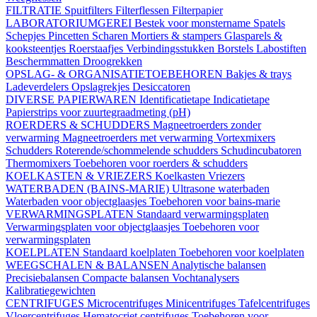
FILTRATIE
Spuitfilters
Filterflessen
Filterpapier
LABORATORIUMGEREI
Bestek voor monstername
Spatels
Schepjes
Pincetten
Scharen
Mortiers & stampers
Glasparels &
kooksteentjes
Roerstaafjes
Verbindingsstukken
Borstels
Labostiften
Beschermmatten
Droogrekken
OPSLAG- & ORGANISATIETOEBEHOREN
Bakjes & trays
Ladeverdelers
Opslagrekjes
Desiccatoren
DIVERSE PAPIERWAREN
Identificatietape
Indicatietape
Papierstrips voor zuurtegraadmeting (pH)
ROERDERS & SCHUDDERS
Magneetroerders zonder
verwarming
Magneetroerders met verwarming
Vortexmixers
Schudders
Roterende/schommelende schudders
Schudincubatoren
Thermomixers
Toebehoren voor roerders & schudders
KOELKASTEN & VRIEZERS
Koelkasten
Vriezers
WATERBADEN (BAINS-MARIE)
Ultrasone waterbaden
Waterbaden voor objectglaasjes
Toebehoren voor bains-marie
VERWARMINGSPLATEN
Standaard verwarmingsplaten
Verwarmingsplaten voor objectglaasjes
Toebehoren voor
verwarmingsplaten
KOELPLATEN
Standaard koelplaten
Toebehoren voor koelplaten
WEEGSCHALEN & BALANSEN
Analytische balansen
Precisiebalansen
Compacte balansen
Vochtanalysers
Kalibratiegewichten
CENTRIFUGES
Microcentrifuges
Minicentrifuges
Tafelcentrifuges
Vloercentrifuges
Hematocriet centrifuges
Toebehoren voor