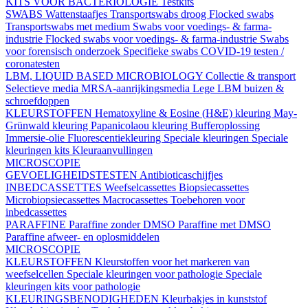
KITS VOOR BACTERIOLOGIE
Testkits
SWABS
Wattenstaafjes
Transportswabs droog
Flocked swabs
Transportswabs met medium
Swabs voor voedings- & farma-
industrie
Flocked swabs voor voedings- & farma-industrie
Swabs
voor forensisch onderzoek
Specifieke swabs
COVID-19 testen /
coronatesten
LBM, LIQUID BASED MICROBIOLOGY
Collectie & transport
Selectieve media
MRSA-aanrijkingsmedia
Lege LBM buizen &
schroefdoppen
KLEURSTOFFEN
Hematoxyline & Eosine (H&E) kleuring
May-
Grünwald kleuring
Papanicolaou kleuring
Bufferoplossing
Immersie-olie
Fluorescentiekleuring
Speciale kleuringen
Speciale
kleuringen kits
Kleuraanvullingen
MICROSCOPIE
GEVOELIGHEIDSTESTEN
Antibioticaschijfjes
INBEDCASSETTES
Weefselcassettes
Biopsiecassettes
Microbiopsiecassettes
Macrocassettes
Toebehoren voor
inbedcassettes
PARAFFINE
Paraffine zonder DMSO
Paraffine met DMSO
Paraffine afweer- en oplosmiddelen
MICROSCOPIE
KLEURSTOFFEN
Kleurstoffen voor het markeren van
weefselcellen
Speciale kleuringen voor pathologie
Speciale
kleuringen kits voor pathologie
KLEURINGSBENODIGHEDEN
Kleurbakjes in kunststof