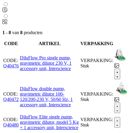
1 - 8
van
8
producten
CODE
ARTIKEL
VERPAKKING
DiluFlow Pro single pump,
CODE:
VERPAKKING:
gravimetric dilutor 230 V, 1
Q40476
Stuk
accessory unit, Interscience
DiluFlow double pump,
CODE:
gravimetric dilutor 100-
VERPAKKING:
Q40472
120/200-230 V, 50/60 Hz, 1
Stuk
accessory unit, Interscience
DiluFlow Elite single pump,
CODE:
VERPAKKING:
gravimetric dilutor, model 5 Kg
Q40480
Stuk
+ 1 accessory unit, Interscience