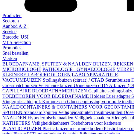
Producten
Sectoren
Aanbod A-Z
Service
Barcode: USI
MLS Selection
Promoties
Snel bestellen
Merken
BLOEDAFNAME, SPUITEN & NAALDEN
BUIZEN, REKKEN
MICROBIOLOGIE
PATHOLOGIE - GYNAECOLOGIE
VERZE
KLEINERE LABOPRODUCTEN
LABO APPARATUUR
VACUÜMBUIZEN
Stollingsbuizen (citraat) / CTAD
Serumbuizen
H
Crossmatchbuizen
Veterinaire buizen
Urinebuizen
cfDNA-buizen (DN
CAPILLAIRE BLOEDAFNAMEBUIZEN
Capillaire stollingsbuiz
TOEBEHOREN VOOR BLOEDAFNAME
Holders
Luer adapter
S
Vingerprik - hielprik
Kompressen
Glucoseoplossing voor orale toedi
NAALDCONTAINERS & CONTAINERS VOOR GECONTAMI
SPUITEN
Standaard spuiten
Veiligheidsspuiten
Insulinespuiten
Dosee
NAALDEN
Hypodermische naalden
Veiligheidsnaalden
Vleugelnaa
KATHETERS
Veiligheidskatheters
Toebehoren voor katheters
PLASTIC BUIZEN
Plastic buizen met ronde bodem
Plastic buizen
strips
Plastic PCR-microbuizen & -strips
Etiketten voor buizen