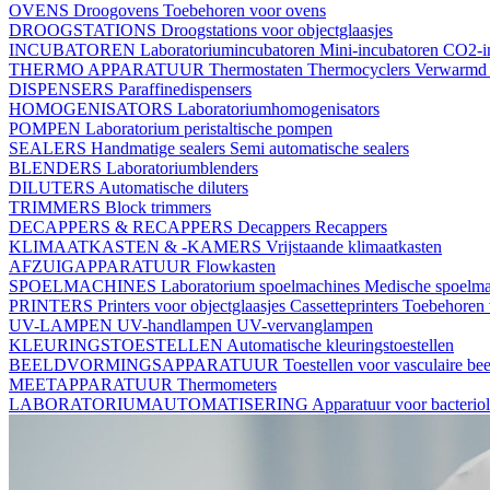
OVENS
Droogovens
Toebehoren voor ovens
DROOGSTATIONS
Droogstations voor objectglaasjes
INCUBATOREN
Laboratoriumincubatoren
Mini-incubatoren
CO2-i
THERMO APPARATUUR
Thermostaten
Thermocyclers
Verwarmd 
DISPENSERS
Paraffinedispensers
HOMOGENISATORS
Laboratoriumhomogenisators
POMPEN
Laboratorium peristaltische pompen
SEALERS
Handmatige sealers
Semi automatische sealers
BLENDERS
Laboratoriumblenders
DILUTERS
Automatische diluters
TRIMMERS
Block trimmers
DECAPPERS & RECAPPERS
Decappers
Recappers
KLIMAATKASTEN & -KAMERS
Vrijstaande klimaatkasten
AFZUIGAPPARATUUR
Flowkasten
SPOELMACHINES
Laboratorium spoelmachines
Medische spoelm
PRINTERS
Printers voor objectglaasjes
Cassetteprinters
Toebehoren v
UV-LAMPEN
UV-handlampen
UV-vervanglampen
KLEURINGSTOESTELLEN
Automatische kleuringstoestellen
BEELDVORMINGSAPPARATUUR
Toestellen voor vasculaire b
MEETAPPARATUUR
Thermometers
LABORATORIUMAUTOMATISERING
Apparatuur voor bacterio