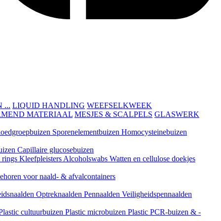
...
LIQUID HANDLING
WEEFSELKWEEK
RMEND MATERIAAL
MESJES & SCALPELS
GLASWERK
loedgroepbuizen
Sporenelementbuizen
Homocysteinebuizen
uizen
Capillaire glucosebuizen
t rings
Kleefpleisters
Alcoholswabs
Watten en cellulose doekjes
ehoren voor naald- & afvalcontainers
eidsnaalden
Optreknaalden
Pennaalden
Veiligheidspennaalden
Plastic cultuurbuizen
Plastic microbuizen
Plastic PCR-buizen & -