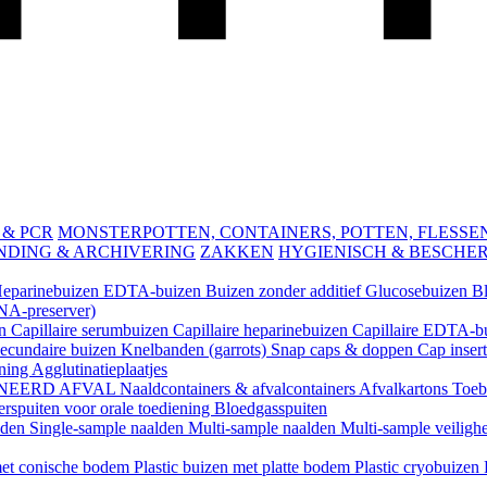
 & PCR
MONSTERPOTTEN, CONTAINERS, POTTEN, FLESSEN 
NDING & ARCHIVERING
ZAKKEN
HYGIENISCH & BESCHE
eparinebuizen
EDTA-buizen
Buizen zonder additief
Glucosebuizen
B
A-preserver)
en
Capillaire serumbuizen
Capillaire heparinebuizen
Capillaire EDTA-b
ecundaire buizen
Knelbanden (garrots)
Snap caps & doppen
Cap inser
ening
Agglutinatieplaatjes
NEERD AFVAL
Naaldcontainers & afvalcontainers
Afvalkartons
Toeb
rspuiten voor orale toediening
Bloedgasspuiten
lden
Single-sample naalden
Multi-sample naalden
Multi-sample veiligh
 met conische bodem
Plastic buizen met platte bodem
Plastic cryobuizen