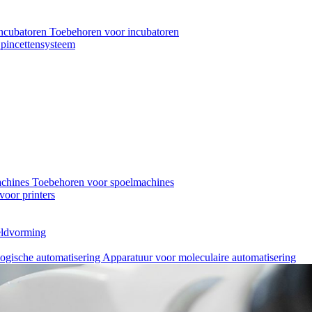
ncubatoren
Toebehoren voor incubatoren
pincettensysteem
achines
Toebehoren voor spoelmachines
oor printers
eeldvorming
logische automatisering
Apparatuur voor moleculaire automatisering