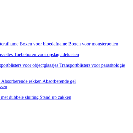
sterafname
Boxen voor bloedafname
Boxen voor monsterpotten
assettes
Toebehoren voor opslagladekasten
portblisters voor objectglaasjes
Transportblisters voor parasitologie
s
Absorberende rekken
Absorberende gel
ssen
met dubbele sluiting
Stand-up zakken