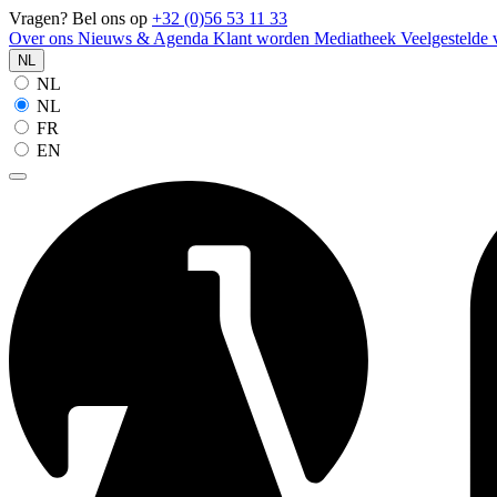
Vragen? Bel ons op
+32 (0)56 53 11 33
Over ons
Nieuws & Agenda
Klant worden
Mediatheek
Veelgestelde
NL
NL
NL
FR
EN