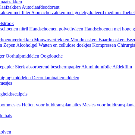
naatzakken
claafzakken
Autoclaafdeodorant
akken met filter
Stomacherzakken met gedehydrateerd medium
Toebeh
fstrook
schoenen nitril
Handschoenen polyethyleen
Handschoenen met hoge g
choenovertrekken
Mouwovertrekken
Mondmaskers
Baardmaskers
Bezo
en
Zepen
Alcoholgel
Watten en cellulose doekjes
Kompressen
Chirurgis
ger
Oorhulpmiddelen
Oogdouche
tiepapier
Sterk absorberend beschermpapier
Aluminiumfolie
Afdekfilm
inigingsmiddelen
Decontaminatiemiddelen
mesjes
igheidsscalpels
oommesjes
Heften voor huidtransplantaties
Mesjes voor huidtransplant
e hals
kolven