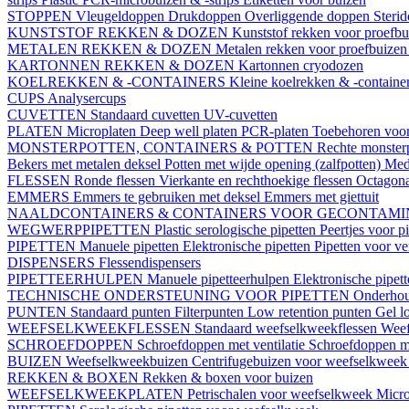
STOPPEN
Vleugeldoppen
Drukdoppen
Overliggende doppen
Steri
KUNSTSTOF REKKEN & DOZEN
Kunststof rekken voor proefb
METALEN REKKEN & DOZEN
Metalen rekken voor proefbuize
KARTONNEN REKKEN & DOZEN
Kartonnen cryodozen
KOELREKKEN & -CONTAINERS
Kleine koelrekken & -containe
CUPS
Analysercups
CUVETTEN
Standaard cuvetten
UV-cuvetten
PLATEN
Microplaten
Deep well platen
PCR-platen
Toebehoren voor
MONSTERPOTTEN, CONTAINERS & POTTEN
Rechte monster
Bekers met metalen deksel
Potten met wijde opening (zalfpotten)
Med
FLESSEN
Ronde flessen
Vierkante en rechthoekige flessen
Octagona
EMMERS
Emmers te gebruiken met deksel
Emmers met giettuit
NAALDCONTAINERS & CONTAINERS VOOR GECONTAMI
WEGWERPPIPETTEN
Plastic serologische pipetten
Peertjes voor p
PIPETTEN
Manuele pipetten
Elektronische pipetten
Pipetten voor v
DISPENSERS
Flessendispensers
PIPETTEERHULPEN
Manuele pipetteerhulpen
Elektronische pipet
TECHNISCHE ONDERSTEUNING VOOR PIPETTEN
Onderhoud
PUNTEN
Standaard punten
Filterpunten
Low retention punten
Gel l
WEEFSELKWEEKFLESSEN
Standaard weefselkweekflessen
Weef
SCHROEFDOPPEN
Schroefdoppen met ventilatie
Schroefdoppen me
BUIZEN
Weefselkweekbuizen
Centrifugebuizen voor weefselkwee
REKKEN & BOXEN
Rekken & boxen voor buizen
WEEFSELKWEEKPLATEN
Petrischalen voor weefselkweek
Micro