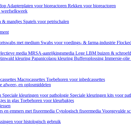
mdop
Adapterplaten voor bioreactoren
Rekken voor bioreactoren
or weefselkweek
n & mandjes
Spatels voor petrischalen
ument
ortswabs met medium
Swabs voor voedings- & farma-industrie
Flocked
lectieve media
MRSA-aanrijkingsmedia
Lege LBM buizen & schroef
ünwald kleuring
Papanicolaou kleuring
Bufferoplossing
Immersie-olie
cassettes
Macrocassettes
Toebehoren voor inbedcassettes
ne afweer- en oplosmiddelen
en
Speciale kleuringen voor pathologie
Speciale kleuringen kits voor pat
jes in glas
Toebehoren voor kleurbakjes
lessen
rs en emmers met fixeermedia
Cytologisch fixeermedia
Voorgevulde sc
singen voor histologisch gebruik