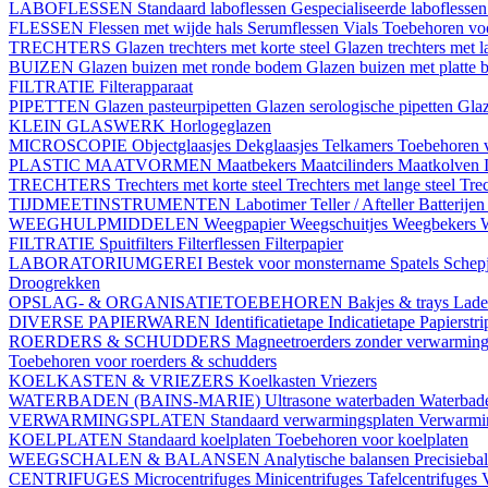
LABOFLESSEN
Standaard laboflessen
Gespecialiseerde laboflesse
FLESSEN
Flessen met wijde hals
Serumflessen
Vials
Toebehoren voo
TRECHTERS
Glazen trechters met korte steel
Glazen trechters met l
BUIZEN
Glazen buizen met ronde bodem
Glazen buizen met platte
FILTRATIE
Filterapparaat
PIPETTEN
Glazen pasteurpipetten
Glazen serologische pipetten
Gla
KLEIN GLASWERK
Horlogeglazen
MICROSCOPIE
Objectglaasjes
Dekglaasjes
Telkamers
Toebehoren 
PLASTIC MAATVORMEN
Maatbekers
Maatcilinders
Maatkolven
TRECHTERS
Trechters met korte steel
Trechters met lange steel
Trec
TIJDMEETINSTRUMENTEN
Labotimer
Teller / Afteller
Batterijen
WEEGHULPMIDDELEN
Weegpapier
Weegschuitjes
Weegbekers
FILTRATIE
Spuitfilters
Filterflessen
Filterpapier
LABORATORIUMGEREI
Bestek voor monstername
Spatels
Schep
Droogrekken
OPSLAG- & ORGANISATIETOEBEHOREN
Bakjes & trays
Lade
DIVERSE PAPIERWAREN
Identificatietape
Indicatietape
Papierstr
ROERDERS & SCHUDDERS
Magneetroerders zonder verwarmin
Toebehoren voor roerders & schudders
KOELKASTEN & VRIEZERS
Koelkasten
Vriezers
WATERBADEN (BAINS-MARIE)
Ultrasone waterbaden
Waterbade
VERWARMINGSPLATEN
Standaard verwarmingsplaten
Verwarmin
KOELPLATEN
Standaard koelplaten
Toebehoren voor koelplaten
WEEGSCHALEN & BALANSEN
Analytische balansen
Precisieba
CENTRIFUGES
Microcentrifuges
Minicentrifuges
Tafelcentrifuges