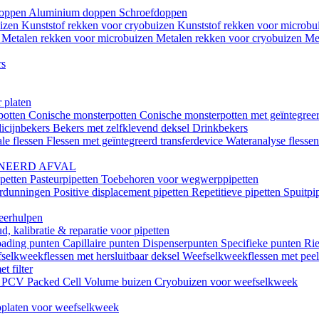
doppen
Aluminium doppen
Schroefdoppen
uizen
Kunststof rekken voor cryobuizen
Kunststof rekken voor microb
n
Metalen rekken voor microbuizen
Metalen rekken voor cryobuizen
Me
rs
 platen
potten
Conische monsterpotten
Conische monsterpotten met geïntegreer
icijnbekers
Bekers met zelfklevend deksel
Drinkbekers
le flessen
Flessen met geïntegreerd transferdevice
Wateranalyse flesse
NEERD AFVAL
ipetten
Pasteurpipetten
Toebehoren voor wegwerppipetten
erdunningen
Positive displacement pipetten
Repetitieve pipetten
Spuitpi
teerhulpen
, kalibratie & reparatie voor pipetten
oading punten
Capillaire punten
Dispenserpunten
Specifieke punten
Rie
selkweekflessen met hersluitbaar deksel
Weefselkweekflessen met peel-
t filter
k
PCV Packed Cell Volume buizen
Cryobuizen voor weefselkweek
platen voor weefselkweek