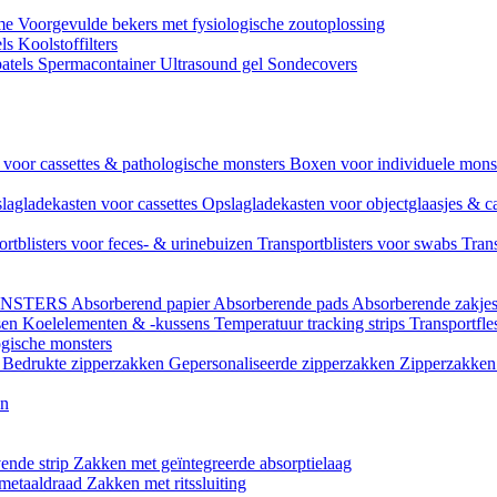
ame
Voorgevulde bekers met fysiologische zoutoplossing
els
Koolstoffilters
atels
Spermacontainer
Ultrasound gel
Sondecovers
voor cassettes & pathologische monsters
Boxen voor individuele mon
lagladekasten voor cassettes
Opslagladekasten voor objectglaasjes & c
ortblisters voor feces- & urinebuizen
Transportblisters voor swabs
Trans
ONSTERS
Absorberend papier
Absorberende pads
Absorberende zakje
sen
Koelelementen & -kussens
Temperatuur tracking strips
Transportfle
ogische monsters
l
Bedrukte zipperzakken
Gepersonaliseerde zipperzakken
Zipperzakken 
en
ende strip
Zakken met geïntegreerde absorptielaag
 metaaldraad
Zakken met ritssluiting