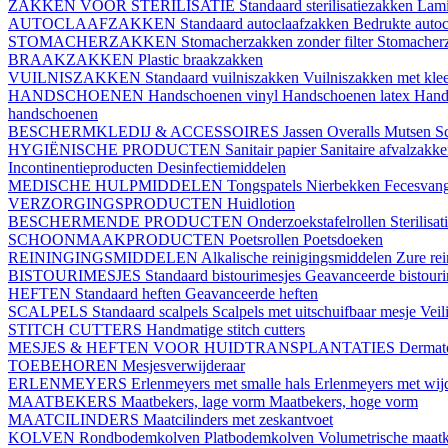
ZAKKEN VOOR STERILISATIE
Standaard sterilisatiezakken
Lami
AUTOCLAAFZAKKEN
Standaard autoclaafzakken
Bedrukte auto
STOMACHERZAKKEN
Stomacherzakken zonder filter
Stomacherz
BRAAKZAKKEN
Plastic braakzakken
VUILNISZAKKEN
Standaard vuilniszakken
Vuilniszakken met klee
HANDSCHOENEN
Handschoenen vinyl
Handschoenen latex
Hand
handschoenen
BESCHERMKLEDIJ & ACCESSOIRES
Jassen
Overalls
Mutsen
S
HYGIËNISCHE PRODUCTEN
Sanitair papier
Sanitaire afvalzakk
Incontinentieproducten
Desinfectiemiddelen
MEDISCHE HULPMIDDELEN
Tongspatels
Nierbekken
Fecesvan
VERZORGINGSPRODUCTEN
Huidlotion
BESCHERMENDE PRODUCTEN
Onderzoekstafelrollen
Sterilisa
SCHOONMAAKPRODUCTEN
Poetsrollen
Poetsdoeken
REININGINGSMIDDELEN
Alkalische reinigingsmiddelen
Zure re
BISTOURIMESJES
Standaard bistourimesjes
Geavanceerde bistouri
HEFTEN
Standaard heften
Geavanceerde heften
SCALPELS
Standaard scalpels
Scalpels met uitschuifbaar mesje
Veil
STITCH CUTTERS
Handmatige stitch cutters
MESJES & HEFTEN VOOR HUIDTRANSPLANTATIES
Dermat
TOEBEHOREN
Mesjesverwijderaar
ERLENMEYERS
Erlenmeyers met smalle hals
Erlenmeyers met wijd
MAATBEKERS
Maatbekers, lage vorm
Maatbekers, hoge vorm
MAATCILINDERS
Maatcilinders met zeskantvoet
KOLVEN
Rondbodemkolven
Platbodemkolven
Volumetrische maat