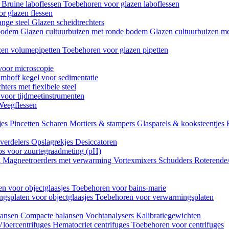
n
Bruine laboflessen
Toebehoren voor glazen laboflessen
r glazen flessen
ange steel
Glazen scheidtrechters
 bodem
Glazen cultuurbuizen met ronde bodem
Glazen cultuurbuizen me
zen volumepipetten
Toebehoren voor glazen pipetten
voor microscopie
Imhoff kegel voor sedimentatie
hters met flexibele steel
 voor tijdmeetinstrumenten
Weegflessen
jes
Pincetten
Scharen
Mortiers & stampers
Glasparels & kooksteentjes
verdelers
Opslagrekjes
Desiccatoren
ips voor zuurtegraadmeting (pH)
g
Magneetroerders met verwarming
Vortexmixers
Schudders
Roterende
n voor objectglaasjes
Toebehoren voor bains-marie
gsplaten voor objectglaasjes
Toebehoren voor verwarmingsplaten
lansen
Compacte balansen
Vochtanalysers
Kalibratiegewichten
Vloercentrifuges
Hematocriet centrifuges
Toebehoren voor centrifuges