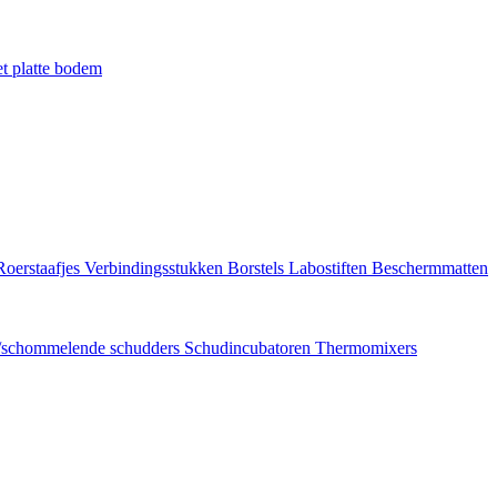
t platte bodem
Roerstaafjes
Verbindingsstukken
Borstels
Labostiften
Beschermmatten
/schommelende schudders
Schudincubatoren
Thermomixers