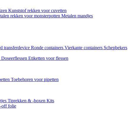
uizen
Kunststof rekken voor cuvetten
talen rekken voor monsterpotten
Metalen mandjes
d transferdevice
Ronde containers
Vierkante containers
Schepbekers
n
Doseerflessen
Etiketten voor flessen
petten
Toebehoren voor pipetten
tjes
Tiprekken & -boxen
Kits
off folie