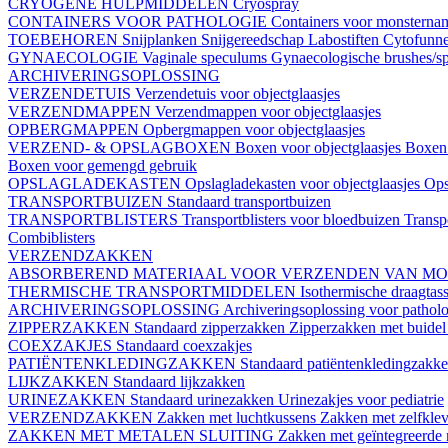
CRYOGENE HULPMIDDELEN
Cryospray
CONTAINERS VOOR PATHOLOGIE
Containers voor monstern
TOEBEHOREN
Snijplanken
Snijgereedschap
Labostiften
Cytofunn
GYNAECOLOGIE
Vaginale speculums
Gynaecologische brushes/sp
ARCHIVERINGSOPLOSSING
VERZENDETUIS
Verzendetuis voor objectglaasjes
VERZENDMAPPEN
Verzendmappen voor objectglaasjes
OPBERGMAPPEN
Opbergmappen voor objectglaasjes
VERZEND- & OPSLAGBOXEN
Boxen voor objectglaasjes
Boxen 
Boxen voor gemengd gebruik
OPSLAGLADEKASTEN
Opslagladekasten voor objectglaasjes
Ops
TRANSPORTBUIZEN
Standaard transportbuizen
TRANSPORTBLISTERS
Transportblisters voor bloedbuizen
Transp
Combiblisters
VERZENDZAKKEN
ABSORBEREND MATERIAAL VOOR VERZENDEN VAN M
THERMISCHE TRANSPORTMIDDELEN
Isothermische draagtas
ARCHIVERINGSOPLOSSING
Archiveringsoplossing voor pathol
ZIPPERZAKKEN
Standaard zipperzakken
Zipperzakken met buide
COEXZAKJES
Standaard coexzakjes
PATIËNTENKLEDINGZAKKEN
Standaard patiëntenkledingzakk
LIJKZAKKEN
Standaard lijkzakken
URINEZAKKEN
Standaard urinezakken
Urinezakjes voor pediatrie
VERZENDZAKKEN
Zakken met luchtkussens
Zakken met zelfklev
ZAKKEN MET METALEN SLUITING
Zakken met geïntegreerde