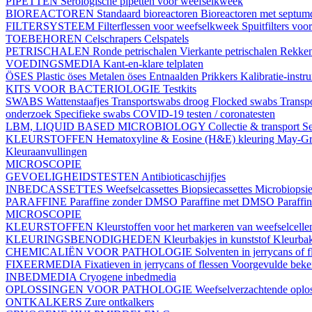
PIPETTEN
Serologische pipetten voor weefselkweek
BIOREACTOREN
Standaard bioreactoren
Bioreactoren met septu
FILTERSYSTEEM
Filterflessen voor weefselkweek
Spuitfilters vo
TOEBEHOREN
Celschrapers
Celspatels
PETRISCHALEN
Ronde petrischalen
Vierkante petrischalen
Rekke
VOEDINGSMEDIA
Kant-en-klare telplaten
ÖSES
Plastic öses
Metalen öses
Entnaalden
Prikkers
Kalibratie-instr
KITS VOOR BACTERIOLOGIE
Testkits
SWABS
Wattenstaafjes
Transportswabs droog
Flocked swabs
Transp
onderzoek
Specifieke swabs
COVID-19 testen / coronatesten
LBM, LIQUID BASED MICROBIOLOGY
Collectie & transport
Se
KLEURSTOFFEN
Hematoxyline & Eosine (H&E) kleuring
May-Gr
Kleuraanvullingen
MICROSCOPIE
GEVOELIGHEIDSTESTEN
Antibioticaschijfjes
INBEDCASSETTES
Weefselcassettes
Biopsiecassettes
Microbiopsie
PARAFFINE
Paraffine zonder DMSO
Paraffine met DMSO
Paraffi
MICROSCOPIE
KLEURSTOFFEN
Kleurstoffen voor het markeren van weefselcell
KLEURINGSBENODIGHEDEN
Kleurbakjes in kunststof
Kleurbak
CHEMICALIËN VOOR PATHOLOGIE
Solventen in jerrycans of f
FIXEERMEDIA
Fixatieven in jerrycans of flessen
Voorgevulde beke
INBEDMEDIA
Cryogene inbedmedia
OPLOSSINGEN VOOR PATHOLOGIE
Weefselverzachtende oplos
ONTKALKERS
Zure ontkalkers