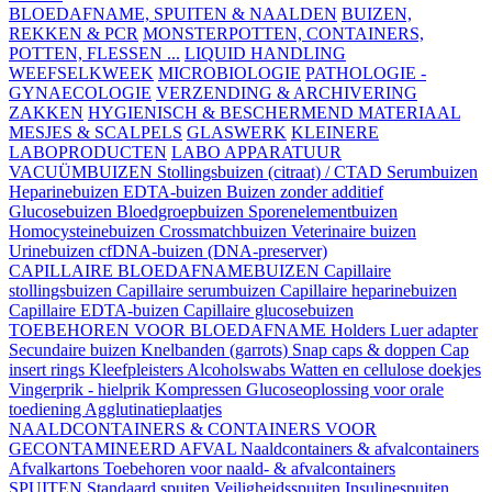
BLOEDAFNAME, SPUITEN & NAALDEN
BUIZEN,
REKKEN & PCR
MONSTERPOTTEN, CONTAINERS,
POTTEN, FLESSEN ...
LIQUID HANDLING
WEEFSELKWEEK
MICROBIOLOGIE
PATHOLOGIE -
GYNAECOLOGIE
VERZENDING & ARCHIVERING
ZAKKEN
HYGIENISCH & BESCHERMEND MATERIAAL
MESJES & SCALPELS
GLASWERK
KLEINERE
LABOPRODUCTEN
LABO APPARATUUR
VACUÜMBUIZEN
Stollingsbuizen (citraat) / CTAD
Serumbuizen
Heparinebuizen
EDTA-buizen
Buizen zonder additief
Glucosebuizen
Bloedgroepbuizen
Sporenelementbuizen
Homocysteinebuizen
Crossmatchbuizen
Veterinaire buizen
Urinebuizen
cfDNA-buizen (DNA-preserver)
CAPILLAIRE BLOEDAFNAMEBUIZEN
Capillaire
stollingsbuizen
Capillaire serumbuizen
Capillaire heparinebuizen
Capillaire EDTA-buizen
Capillaire glucosebuizen
TOEBEHOREN VOOR BLOEDAFNAME
Holders
Luer adapter
Secundaire buizen
Knelbanden (garrots)
Snap caps & doppen
Cap
insert rings
Kleefpleisters
Alcoholswabs
Watten en cellulose doekjes
Vingerprik - hielprik
Kompressen
Glucoseoplossing voor orale
toediening
Agglutinatieplaatjes
NAALDCONTAINERS & CONTAINERS VOOR
GECONTAMINEERD AFVAL
Naaldcontainers & afvalcontainers
Afvalkartons
Toebehoren voor naald- & afvalcontainers
SPUITEN
Standaard spuiten
Veiligheidsspuiten
Insulinespuiten