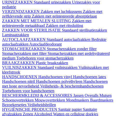
URINEZAKKEN
Standaard urinezakken
Urinezakjes voor
pediatrie
VERZENDZAKKEN
Zakken met luchtkussens
Zakken met
zelfklevende strip
Zakken met geïntegreerde absorptielaag
ZAKKEN MET METALEN SLUITING
Zakken met
geïntegreerde metaaldraad
Zakken met ritssluiting
ZAKKEN VOOR STERILISATIE
Standaard sterilisatiezakken
Laminaatzakken
AUTOCLAAFZAKKEN
Standaard autoclaafzakken
Bedrukte
autoclaafzakken
Autoclaafdeodorant
STOMACHERZAKKEN
Stomacherzakken zonder filter
Stomacherzakken met filter
Stomacherzakken met gedehydrateerd
medium
Toebehoren voor stomacherzakken
BRAAKZAKKEN
Plastic braakzakken
VUILNISZAKKEN
Standaard vuilniszakken
Vuilniszakken met
kleefstrook
HANDSCHOENEN
Handschoenen vinyl
Handschoenen latex
Handschoenen nitril
Handschoenen polyethyleen
Handschoenen
met hoge gevoeligheid
Veiligheids- & beschermhandschoenen
Toebehoren voor handschoenen
BESCHERMKLEDIJ & ACCESSOIRES
Jassen
Overalls
Mutsen
Schoenovertrekken
Mouwovertrekken
Mondmaskers
Baardmaskers
Bezoekersetjes
Veiligheidsbrillen
HYGIËNISCHE PRODUCTEN
Sanitair papier
Sanitaire
afvalzakken
Zepen
Alcoholgel
Watten en cellulose doekjes