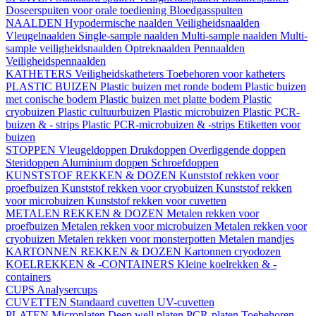
Doseerspuiten voor orale toediening
Bloedgasspuiten
NAALDEN
Hypodermische naalden
Veiligheidsnaalden
Vleugelnaalden
Single-sample naalden
Multi-sample naalden
Multi-
sample veiligheidsnaalden
Optreknaalden
Pennaalden
Veiligheidspennaalden
KATHETERS
Veiligheidskatheters
Toebehoren voor katheters
PLASTIC BUIZEN
Plastic buizen met ronde bodem
Plastic buizen
met conische bodem
Plastic buizen met platte bodem
Plastic
cryobuizen
Plastic cultuurbuizen
Plastic microbuizen
Plastic PCR-
buizen & - strips
Plastic PCR-microbuizen & -strips
Etiketten voor
buizen
STOPPEN
Vleugeldoppen
Drukdoppen
Overliggende doppen
Steridoppen
Aluminium doppen
Schroefdoppen
KUNSTSTOF REKKEN & DOZEN
Kunststof rekken voor
proefbuizen
Kunststof rekken voor cryobuizen
Kunststof rekken
voor microbuizen
Kunststof rekken voor cuvetten
METALEN REKKEN & DOZEN
Metalen rekken voor
proefbuizen
Metalen rekken voor microbuizen
Metalen rekken voor
cryobuizen
Metalen rekken voor monsterpotten
Metalen mandjes
KARTONNEN REKKEN & DOZEN
Kartonnen cryodozen
KOELREKKEN & -CONTAINERS
Kleine koelrekken & -
containers
CUPS
Analysercups
CUVETTEN
Standaard cuvetten
UV-cuvetten
PLATEN
Microplaten
Deep well platen
PCR-platen
Toebehoren