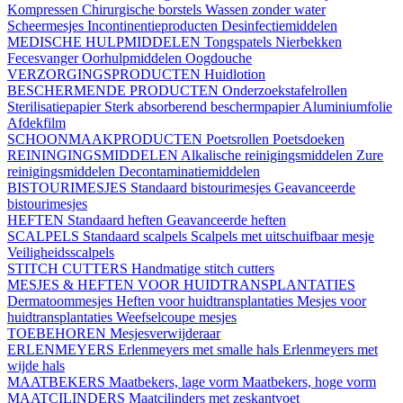
Kompressen
Chirurgische borstels
Wassen zonder water
Scheermesjes
Incontinentieproducten
Desinfectiemiddelen
MEDISCHE HULPMIDDELEN
Tongspatels
Nierbekken
Fecesvanger
Oorhulpmiddelen
Oogdouche
VERZORGINGSPRODUCTEN
Huidlotion
BESCHERMENDE PRODUCTEN
Onderzoekstafelrollen
Sterilisatiepapier
Sterk absorberend beschermpapier
Aluminiumfolie
Afdekfilm
SCHOONMAAKPRODUCTEN
Poetsrollen
Poetsdoeken
REININGINGSMIDDELEN
Alkalische reinigingsmiddelen
Zure
reinigingsmiddelen
Decontaminatiemiddelen
BISTOURIMESJES
Standaard bistourimesjes
Geavanceerde
bistourimesjes
HEFTEN
Standaard heften
Geavanceerde heften
SCALPELS
Standaard scalpels
Scalpels met uitschuifbaar mesje
Veiligheidsscalpels
STITCH CUTTERS
Handmatige stitch cutters
MESJES & HEFTEN VOOR HUIDTRANSPLANTATIES
Dermatoommesjes
Heften voor huidtransplantaties
Mesjes voor
huidtransplantaties
Weefselcoupe mesjes
TOEBEHOREN
Mesjesverwijderaar
ERLENMEYERS
Erlenmeyers met smalle hals
Erlenmeyers met
wijde hals
MAATBEKERS
Maatbekers, lage vorm
Maatbekers, hoge vorm
MAATCILINDERS
Maatcilinders met zeskantvoet