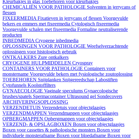
Kleurbakjes in glas
Toebehoren voor kleurbakjes
CHEMICALIËN VOOR PATHOLOGIE
Solventen in jerrycans of
flessen
FIXEERMEDIA
Fixatieven in jerrycans of flessen
Voorgevulde
bekers en emmers met fixeermedia
Cytologisch fixeermedia
Voorgevulde schalen met fixeermedia
Formaline neutraliserende
producten
INBEDMEDIA
Cryogene inbedmedia
OPLOSSINGEN VOOR PATHOLOGIE
Weefselverzachtende
oplossingen voor histologisch gebruik
ONTKALKERS
Zure ontkalkers
CRYOGENE HULPMIDDELEN
Cryospray
CONTAINERS VOOR PATHOLOGIE
Containers voor
monstername
Voorgevulde bekers met fysiologische zoutoplossing
TOEBEHOREN
Snijplanken
Snijgereedschap
Labostiften
Cytofunnels
Koolstoffilters
GYNAECOLOGIE
Vaginale speculums
Gynaecologische
brushes/spatels
Spermacontainer
Ultrasound gel
Sondecovers
ARCHIVERINGSOPLOSSING
VERZENDETUIS
Verzendetuis voor objectglaasjes
VERZENDMAPPEN
Verzendmappen voor objectglaasjes
OPBERGMAPPEN
Opbergmappen voor objectglaasjes
VERZEND- & OPSLAGBOXEN
Boxen voor objectglaasjes
Boxen voor cassettes & pathologische monsters
Boxen voor
individuele monsterafname
Boxen voor bloedafname
Boxen voor