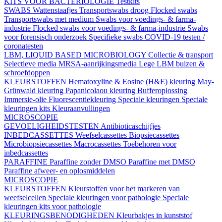
KITS VOOR BACTERIOLOGIE
Testkits
SWABS
Wattenstaafjes
Transportswabs droog
Flocked swabs
Transportswabs met medium
Swabs voor voedings- & farma-
industrie
Flocked swabs voor voedings- & farma-industrie
Swabs
voor forensisch onderzoek
Specifieke swabs
COVID-19 testen /
coronatesten
LBM, LIQUID BASED MICROBIOLOGY
Collectie & transport
Selectieve media
MRSA-aanrijkingsmedia
Lege LBM buizen &
schroefdoppen
KLEURSTOFFEN
Hematoxyline & Eosine (H&E) kleuring
May-
Grünwald kleuring
Papanicolaou kleuring
Bufferoplossing
Immersie-olie
Fluorescentiekleuring
Speciale kleuringen
Speciale
kleuringen kits
Kleuraanvullingen
MICROSCOPIE
GEVOELIGHEIDSTESTEN
Antibioticaschijfjes
INBEDCASSETTES
Weefselcassettes
Biopsiecassettes
Microbiopsiecassettes
Macrocassettes
Toebehoren voor
inbedcassettes
PARAFFINE
Paraffine zonder DMSO
Paraffine met DMSO
Paraffine afweer- en oplosmiddelen
MICROSCOPIE
KLEURSTOFFEN
Kleurstoffen voor het markeren van
weefselcellen
Speciale kleuringen voor pathologie
Speciale
kleuringen kits voor pathologie
KLEURINGSBENODIGHEDEN
Kleurbakjes in kunststof