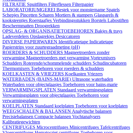
FILTRATIE
Spuitfilters
Filterflessen
Filterpapier
LABORATORIUMGEREI
Bestek voor monstername
Spatels
Schepjes
Pincetten
Scharen
Mortiers & stampers
Glasparels &
kooksteentjes
Roerstaafjes
Verbindingsstukken
Borstels
Labostiften
Beschermmatten
Droogrekken
OPSLAG- & ORGANISATIETOEBEHOREN
Bakjes & trays
Ladeverdelers
Opslagrekjes
Desiccatoren
DIVERSE PAPIERWAREN
Identificatietape
Indicatietape
Papierstrips voor zuurtegraadmeting (pH)
ROERDERS & SCHUDDERS
Magneetroerders zonder
verwarming
Magneetroerders met verwarming
Vortexmixers
Schudders
Roterende/schommelende schudders
Schudincubatoren
Thermomixers
Toebehoren voor roerders & schudders
KOELKASTEN & VRIEZERS
Koelkasten
Vriezers
WATERBADEN (BAINS-MARIE)
Ultrasone waterbaden
Waterbaden voor objectglaasjes
Toebehoren voor bains-marie
VERWARMINGSPLATEN
Standaard verwarmingsplaten
Verwarmingsplaten voor objectglaasjes
Toebehoren voor
verwarmingsplaten
KOELPLATEN
Standaard koelplaten
Toebehoren voor koelplaten
WEEGSCHALEN & BALANSEN
Analytische balansen
Precisiebalansen
Compacte balansen
Vochtanalysers
Kalibratiegewichten
CENTRIFUGES
Microcentrifuges
Minicentrifuges
Tafelcentrifuges
Vloercentrifuges
Hematocriet centrifuges
Toebehoren voor