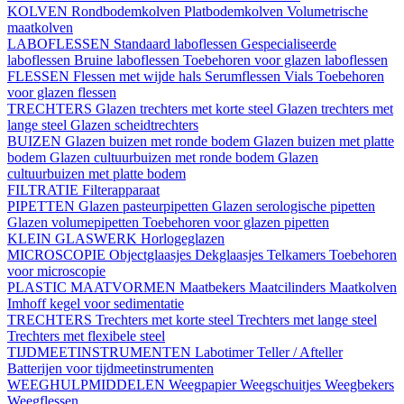
KOLVEN
Rondbodemkolven
Platbodemkolven
Volumetrische
maatkolven
LABOFLESSEN
Standaard laboflessen
Gespecialiseerde
laboflessen
Bruine laboflessen
Toebehoren voor glazen laboflessen
FLESSEN
Flessen met wijde hals
Serumflessen
Vials
Toebehoren
voor glazen flessen
TRECHTERS
Glazen trechters met korte steel
Glazen trechters met
lange steel
Glazen scheidtrechters
BUIZEN
Glazen buizen met ronde bodem
Glazen buizen met platte
bodem
Glazen cultuurbuizen met ronde bodem
Glazen
cultuurbuizen met platte bodem
FILTRATIE
Filterapparaat
PIPETTEN
Glazen pasteurpipetten
Glazen serologische pipetten
Glazen volumepipetten
Toebehoren voor glazen pipetten
KLEIN GLASWERK
Horlogeglazen
MICROSCOPIE
Objectglaasjes
Dekglaasjes
Telkamers
Toebehoren
voor microscopie
PLASTIC MAATVORMEN
Maatbekers
Maatcilinders
Maatkolven
Imhoff kegel voor sedimentatie
TRECHTERS
Trechters met korte steel
Trechters met lange steel
Trechters met flexibele steel
TIJDMEETINSTRUMENTEN
Labotimer
Teller / Afteller
Batterijen voor tijdmeetinstrumenten
WEEGHULPMIDDELEN
Weegpapier
Weegschuitjes
Weegbekers
Weegflessen