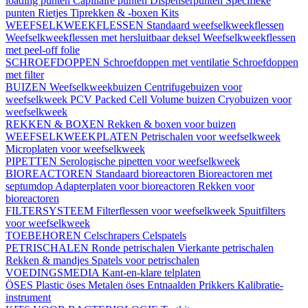
loading punten
Capillaire punten
Dispenserpunten
Specifieke
punten
Rietjes
Tiprekken & -boxen
Kits
WEEFSELKWEEKFLESSEN
Standaard weefselkweekflessen
Weefselkweekflessen met hersluitbaar deksel
Weefselkweekflessen
met peel-off folie
SCHROEFDOPPEN
Schroefdoppen met ventilatie
Schroefdoppen
met filter
BUIZEN
Weefselkweekbuizen
Centrifugebuizen voor
weefselkweek
PCV Packed Cell Volume buizen
Cryobuizen voor
weefselkweek
REKKEN & BOXEN
Rekken & boxen voor buizen
WEEFSELKWEEKPLATEN
Petrischalen voor weefselkweek
Microplaten voor weefselkweek
PIPETTEN
Serologische pipetten voor weefselkweek
BIOREACTOREN
Standaard bioreactoren
Bioreactoren met
septumdop
Adapterplaten voor bioreactoren
Rekken voor
bioreactoren
FILTERSYSTEEM
Filterflessen voor weefselkweek
Spuitfilters
voor weefselkweek
TOEBEHOREN
Celschrapers
Celspatels
PETRISCHALEN
Ronde petrischalen
Vierkante petrischalen
Rekken & mandjes
Spatels voor petrischalen
VOEDINGSMEDIA
Kant-en-klare telplaten
ÖSES
Plastic öses
Metalen öses
Entnaalden
Prikkers
Kalibratie-
instrument