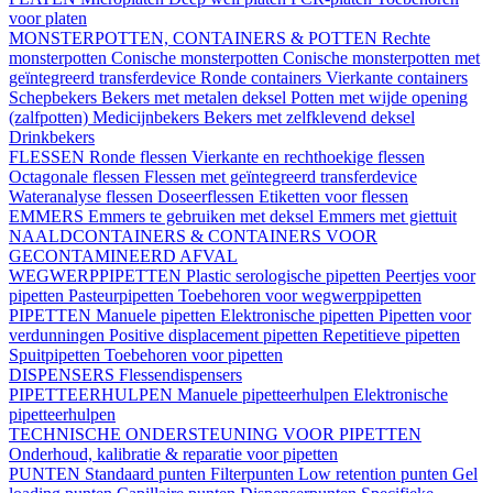
voor platen
MONSTERPOTTEN, CONTAINERS & POTTEN
Rechte
monsterpotten
Conische monsterpotten
Conische monsterpotten met
geïntegreerd transferdevice
Ronde containers
Vierkante containers
Schepbekers
Bekers met metalen deksel
Potten met wijde opening
(zalfpotten)
Medicijnbekers
Bekers met zelfklevend deksel
Drinkbekers
FLESSEN
Ronde flessen
Vierkante en rechthoekige flessen
Octagonale flessen
Flessen met geïntegreerd transferdevice
Wateranalyse flessen
Doseerflessen
Etiketten voor flessen
EMMERS
Emmers te gebruiken met deksel
Emmers met giettuit
NAALDCONTAINERS & CONTAINERS VOOR
GECONTAMINEERD AFVAL
WEGWERPPIPETTEN
Plastic serologische pipetten
Peertjes voor
pipetten
Pasteurpipetten
Toebehoren voor wegwerppipetten
PIPETTEN
Manuele pipetten
Elektronische pipetten
Pipetten voor
verdunningen
Positive displacement pipetten
Repetitieve pipetten
Spuitpipetten
Toebehoren voor pipetten
DISPENSERS
Flessendispensers
PIPETTEERHULPEN
Manuele pipetteerhulpen
Elektronische
pipetteerhulpen
TECHNISCHE ONDERSTEUNING VOOR PIPETTEN
Onderhoud, kalibratie & reparatie voor pipetten
PUNTEN
Standaard punten
Filterpunten
Low retention punten
Gel