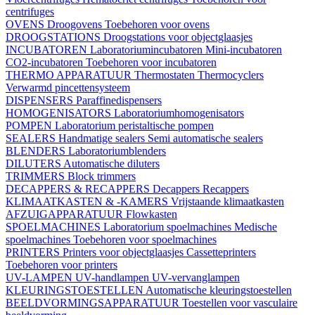
centrifuges
OVENS
Droogovens
Toebehoren voor ovens
DROOGSTATIONS
Droogstations voor objectglaasjes
INCUBATOREN
Laboratoriumincubatoren
Mini-incubatoren
CO2-incubatoren
Toebehoren voor incubatoren
THERMO APPARATUUR
Thermostaten
Thermocyclers
Verwarmd pincettensysteem
DISPENSERS
Paraffinedispensers
HOMOGENISATORS
Laboratoriumhomogenisators
POMPEN
Laboratorium peristaltische pompen
SEALERS
Handmatige sealers
Semi automatische sealers
BLENDERS
Laboratoriumblenders
DILUTERS
Automatische diluters
TRIMMERS
Block trimmers
DECAPPERS & RECAPPERS
Decappers
Recappers
KLIMAATKASTEN & -KAMERS
Vrijstaande klimaatkasten
AFZUIGAPPARATUUR
Flowkasten
SPOELMACHINES
Laboratorium spoelmachines
Medische
spoelmachines
Toebehoren voor spoelmachines
PRINTERS
Printers voor objectglaasjes
Cassetteprinters
Toebehoren voor printers
UV-LAMPEN
UV-handlampen
UV-vervanglampen
KLEURINGSTOESTELLEN
Automatische kleuringstoestellen
BEELDVORMINGSAPPARATUUR
Toestellen voor vasculaire