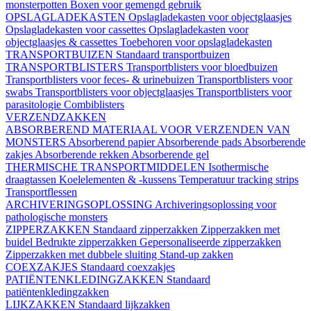
monsterpotten
Boxen voor gemengd gebruik
OPSLAGLADEKASTEN
Opslagladekasten voor objectglaasjes
Opslagladekasten voor cassettes
Opslagladekasten voor
objectglaasjes & cassettes
Toebehoren voor opslagladekasten
TRANSPORTBUIZEN
Standaard transportbuizen
TRANSPORTBLISTERS
Transportblisters voor bloedbuizen
Transportblisters voor feces- & urinebuizen
Transportblisters voor
swabs
Transportblisters voor objectglaasjes
Transportblisters voor
parasitologie
Combiblisters
VERZENDZAKKEN
ABSORBEREND MATERIAAL VOOR VERZENDEN VAN
MONSTERS
Absorberend papier
Absorberende pads
Absorberende
zakjes
Absorberende rekken
Absorberende gel
THERMISCHE TRANSPORTMIDDELEN
Isothermische
draagtassen
Koelelementen & -kussens
Temperatuur tracking strips
Transportflessen
ARCHIVERINGSOPLOSSING
Archiveringsoplossing voor
pathologische monsters
ZIPPERZAKKEN
Standaard zipperzakken
Zipperzakken met
buidel
Bedrukte zipperzakken
Gepersonaliseerde zipperzakken
Zipperzakken met dubbele sluiting
Stand-up zakken
COEXZAKJES
Standaard coexzakjes
PATIËNTENKLEDINGZAKKEN
Standaard
patiëntenkledingzakken
LIJKZAKKEN
Standaard lijkzakken