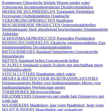
Kompressen
Chirurgische borstels
Wassen zonder water
Scheermesjes
Incontinentieproducten
Desinfectiemiddelen
MEDISCHE HULPMIDDELEN
Tongspatels
Nierbekken
Fecesvanger
Oorhulpmiddelen
Oogdouche
VERZORGINGSPRODUCTEN
Huidlotion
BESCHERMENDE PRODUCTEN
Onderzoekstafelrollen
Sterilisatiepapier
Sterk absorberend beschermpapier
Aluminiumfolie
Afdekfilm
SCHOONMAAKPRODUCTEN
Poetsrollen
Poetsdoeken
REININGINGSMIDDELEN
Alkalische reinigingsmiddelen
Zure
reinigingsmiddelen
Decontaminatiemiddelen
BISTOURIMESJES
Standaard bistourimesjes
Geavanceerde
bistourimesjes
HEFTEN
Standaard heften
Geavanceerde heften
SCALPELS
Standaard scalpels
Scalpels met uitschuifbaar mesje
Veiligheidsscalpels
STITCH CUTTERS
Handmatige stitch cutters
MESJES & HEFTEN VOOR HUIDTRANSPLANTATIES
Dermatoommesjes
Heften voor huidtransplantaties
Mesjes voor
huidtransplantaties
Weefselcoupe mesjes
TOEBEHOREN
Mesjesverwijderaar
ERLENMEYERS
Erlenmeyers met smalle hals
Erlenmeyers met
wijde hals
MAATBEKERS
Maatbekers, lage vorm
Maatbekers, hoge vorm
MAATCILINDERS
Maatcilinders met zeskantvoet