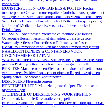
voor platen
MONSTERPOTTEN, CONTAINERS & POTTEN
Rechte
monsterpotten
Conische monsterpotten
Conische monsterpotten met
geïntegreerd transferdevice
Ronde containers
Vierkante containers
Schepbekers
Bekers met metalen deksel
Potten met wijde opening
(zalfpotten)
Medicijnbekers
Bekers met zelfklevend deksel
Drinkbekers
FLESSEN
Ronde flessen
Vierkante en rechthoekige flessen
Octagonale flessen
Flessen met geïntegreerd transferdevice
Wateranalyse flessen
Doseerflessen
Etiketten voor flessen
EMMERS
Emmers te gebruiken met deksel
Emmers met giettuit
NAALDCONTAINERS & CONTAINERS VOOR
GECONTAMINEERD AFVAL
WEGWERPPIPETTEN
Plastic serologische pipetten
Peertjes voor
pipetten
Pasteurpipetten
Toebehoren voor wegwerppipetten
PIPETTEN
Manuele pipetten
Elektronische pipetten
Pipetten voor
verdunningen
Positive displacement pipetten
Repetitieve pipetten
Spuitpipetten
Toebehoren voor pipetten
DISPENSERS
Flessendispensers
PIPETTEERHULPEN
Manuele pipetteerhulpen
Elektronische
pipetteerhulpen
TECHNISCHE ONDERSTEUNING VOOR PIPETTEN
Onderhoud, kalibratie & reparatie voor pipetten
PUNTEN
Standaard punten
Filterpunten
Low retention punten
Gel