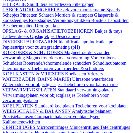
FILTRATIE
Spuitfilters
Filterflessen
Filterpapier
LABORATORIUMGEREI
Bestek voor monstername
Spatels
Schepjes
Pincetten
Scharen
Mortiers & stampers
Glasparels &
kooksteentjes
Roerstaafjes
Verbindingsstukken
Borstels
Labostiften
Beschermmatten
Droogrekken
OPSLAG- & ORGANISATIETOEBEHOREN
Bakjes & trays
Ladeverdelers
Opslagrekjes
Desiccatoren
DIVERSE PAPIERWAREN
Identificatietape
Indicatietape
Papierstrips voor zuurtegraadmeting (pH)
ROERDERS & SCHUDDERS
Magneetroerders zonder
verwarming
Magneetroerders met verwarming
Vortexmixers
Schudders
Roterende/schommelende schudders
Schudincubatoren
Thermomixers
Toebehoren voor roerders & schudders
KOELKASTEN & VRIEZERS
Koelkasten
Vriezers
WATERBADEN (BAINS-MARIE)
Ultrasone waterbaden
Waterbaden voor objectglaasjes
Toebehoren voor bains-marie
VERWARMINGSPLATEN
Standaard verwarmingsplaten
Verwarmingsplaten voor objectglaasjes
Toebehoren voor
verwarmingsplaten
KOELPLATEN
Standaard koelplaten
Toebehoren voor koelplaten
WEEGSCHALEN & BALANSEN
Analytische balansen
Precisiebalansen
Compacte balansen
Vochtanalysers
Kalibratiegewichten
CENTRIFUGES
Microcentrifuges
Minicentrifuges
Tafelcentrifuges
Vloercentrifuges
Hematocriet centrifuges
Toebehoren voor