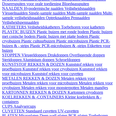
Doseerspuiten voor orale toediening
Bloedgasspuiten
NAALDEN
Hypodermische naalden
Veiligheidsnaalden
Vleugelnaalden
Single-sample naalden
Multi-sample naalden
Multi-
sample veiligheidsnaalden
Optreknaalden
Pennaalden
Veiligheidspennaalden
KATHETERS
Veiligheidskatheters
Toebehoren voor katheters
PLASTIC BUIZEN
Plastic buizen met ronde bodem
Plastic buizen
met conische bodem
Plastic buizen met platte bodem
Plastic
cryobuizen
Plastic cultuurbuizen
Plastic microbuizen
Plastic PCR-
buizen & - strips
Plastic PCR-microbuizen & -strips
Etiketten voor
buizen
STOPPEN
Vleugeldoppen
Drukdoppen
Overliggende doppen
Steridoppen
Aluminium doppen
Schroefdoppen
KUNSTSTOF REKKEN & DOZEN
Kunststof rekken voor
proefbuizen
Kunststof rekken voor cryobuizen
Kunststof rekken
voor microbuizen
Kunststof rekken voor cuvetten
METALEN REKKEN & DOZEN
Metalen rekken voor
proefbuizen
Metalen rekken voor microbuizen
Metalen rekken voor
cryobuizen
Metalen rekken voor monsterpotten
Metalen mandjes
KARTONNEN REKKEN & DOZEN
Kartonnen cryodozen
KOELREKKEN & -CONTAINERS
Kleine koelrekken & -
containers
CUPS
Analysercups
CUVETTEN
Standaard cuvetten
UV-cuvetten
PLATEN
Microplaten
Deep well platen
PCR-platen
Toebehoren