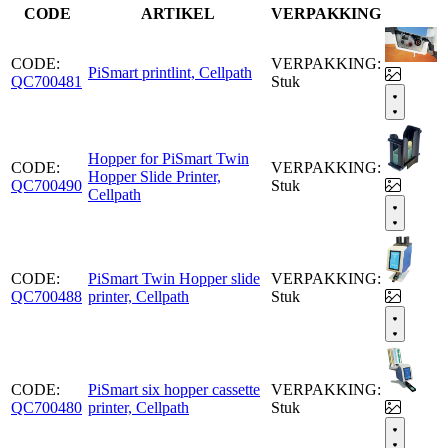
CODE
ARTIKEL
VERPAKKING
CODE:
VERPAKKING:
PiSmart printlint, Cellpath
QC700481
Stuk
Hopper for PiSmart Twin
CODE:
VERPAKKING:
Hopper Slide Printer,
QC700490
Stuk
Cellpath
CODE:
PiSmart Twin Hopper slide
VERPAKKING:
QC700488
printer, Cellpath
Stuk
CODE:
PiSmart six hopper cassette
VERPAKKING:
QC700480
printer, Cellpath
Stuk