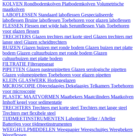
KOLVEN
Rondbodemkolven
Platbodemkolven
Volumetrische
maatkolven
LABOFLESSEN
Standaard laboflessen
Gespecialiseerde
laboflessen
Bruine laboflessen
Toebehoren voor glazen laboflessen
FLESSEN
Flessen met wijde hals
Serumflessen
Vials
Toebehoren
voor glazen flessen
TRECHTERS
Glazen trechters met korte steel
Glazen trechters met
lange steel
Glazen scheidtrechters
BUIZEN
Glazen buizen met ronde bodem
Glazen buizen met platte
bodem
Glazen cultuurbuizen met ronde bodem
Glazen
cultuurbuizen met platte bodem
FILTRATIE
Filterapparaat
PIPETTEN
Glazen pasteurpipetten
Glazen serologische pipetten
Glazen volumepipetten
Toebehoren voor glazen pipetten
KLEIN GLASWERK
Horlogeglazen
MICROSCOPIE
Objectglaasjes
Dekglaasjes
Telkamers
Toebehoren
voor microscopie
PLASTIC MAATVORMEN
Maatbekers
Maatcilinders
Maatkolven
Imhoff kegel voor sedimentatie
TRECHTERS
Trechters met korte steel
Trechters met lange steel
Trechters met flexibele steel
TIJDMEETINSTRUMENTEN
Labotimer
Teller / Afteller
Batterijen voor tijdmeetinstrumenten
WEEGHULPMIDDELEN
Weegpapier
Weegschuitjes
Weegbekers
Weegflessen