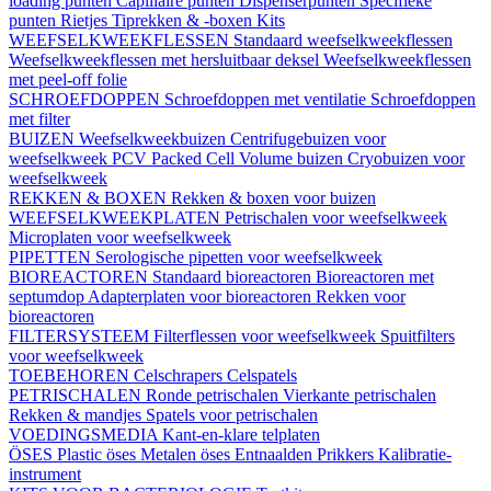
loading punten
Capillaire punten
Dispenserpunten
Specifieke
punten
Rietjes
Tiprekken & -boxen
Kits
WEEFSELKWEEKFLESSEN
Standaard weefselkweekflessen
Weefselkweekflessen met hersluitbaar deksel
Weefselkweekflessen
met peel-off folie
SCHROEFDOPPEN
Schroefdoppen met ventilatie
Schroefdoppen
met filter
BUIZEN
Weefselkweekbuizen
Centrifugebuizen voor
weefselkweek
PCV Packed Cell Volume buizen
Cryobuizen voor
weefselkweek
REKKEN & BOXEN
Rekken & boxen voor buizen
WEEFSELKWEEKPLATEN
Petrischalen voor weefselkweek
Microplaten voor weefselkweek
PIPETTEN
Serologische pipetten voor weefselkweek
BIOREACTOREN
Standaard bioreactoren
Bioreactoren met
septumdop
Adapterplaten voor bioreactoren
Rekken voor
bioreactoren
FILTERSYSTEEM
Filterflessen voor weefselkweek
Spuitfilters
voor weefselkweek
TOEBEHOREN
Celschrapers
Celspatels
PETRISCHALEN
Ronde petrischalen
Vierkante petrischalen
Rekken & mandjes
Spatels voor petrischalen
VOEDINGSMEDIA
Kant-en-klare telplaten
ÖSES
Plastic öses
Metalen öses
Entnaalden
Prikkers
Kalibratie-
instrument