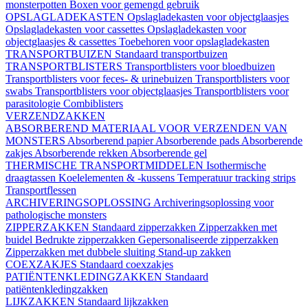
monsterpotten
Boxen voor gemengd gebruik
OPSLAGLADEKASTEN
Opslagladekasten voor objectglaasjes
Opslagladekasten voor cassettes
Opslagladekasten voor
objectglaasjes & cassettes
Toebehoren voor opslagladekasten
TRANSPORTBUIZEN
Standaard transportbuizen
TRANSPORTBLISTERS
Transportblisters voor bloedbuizen
Transportblisters voor feces- & urinebuizen
Transportblisters voor
swabs
Transportblisters voor objectglaasjes
Transportblisters voor
parasitologie
Combiblisters
VERZENDZAKKEN
ABSORBEREND MATERIAAL VOOR VERZENDEN VAN
MONSTERS
Absorberend papier
Absorberende pads
Absorberende
zakjes
Absorberende rekken
Absorberende gel
THERMISCHE TRANSPORTMIDDELEN
Isothermische
draagtassen
Koelelementen & -kussens
Temperatuur tracking strips
Transportflessen
ARCHIVERINGSOPLOSSING
Archiveringsoplossing voor
pathologische monsters
ZIPPERZAKKEN
Standaard zipperzakken
Zipperzakken met
buidel
Bedrukte zipperzakken
Gepersonaliseerde zipperzakken
Zipperzakken met dubbele sluiting
Stand-up zakken
COEXZAKJES
Standaard coexzakjes
PATIËNTENKLEDINGZAKKEN
Standaard
patiëntenkledingzakken
LIJKZAKKEN
Standaard lijkzakken