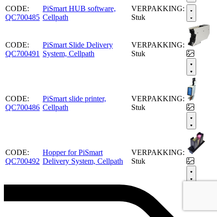
CODE:
PiSmart HUB software,
VERPAKKING:
QC700485
Cellpath
Stuk
CODE:
PiSmart Slide Delivery
VERPAKKING:
QC700491
System, Cellpath
Stuk
CODE:
PiSmart slide printer,
VERPAKKING:
QC700486
Cellpath
Stuk
CODE:
Hopper for PiSmart
VERPAKKING:
QC700492
Delivery System, Cellpath
Stuk