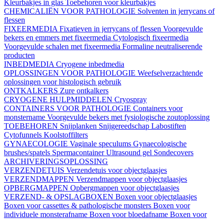
Kleurbakjes in glas
Toebehoren voor kleurbakjes
CHEMICALIËN VOOR PATHOLOGIE
Solventen in jerrycans of
flessen
FIXEERMEDIA
Fixatieven in jerrycans of flessen
Voorgevulde
bekers en emmers met fixeermedia
Cytologisch fixeermedia
Voorgevulde schalen met fixeermedia
Formaline neutraliserende
producten
INBEDMEDIA
Cryogene inbedmedia
OPLOSSINGEN VOOR PATHOLOGIE
Weefselverzachtende
oplossingen voor histologisch gebruik
ONTKALKERS
Zure ontkalkers
CRYOGENE HULPMIDDELEN
Cryospray
CONTAINERS VOOR PATHOLOGIE
Containers voor
monstername
Voorgevulde bekers met fysiologische zoutoplossing
TOEBEHOREN
Snijplanken
Snijgereedschap
Labostiften
Cytofunnels
Koolstoffilters
GYNAECOLOGIE
Vaginale speculums
Gynaecologische
brushes/spatels
Spermacontainer
Ultrasound gel
Sondecovers
ARCHIVERINGSOPLOSSING
VERZENDETUIS
Verzendetuis voor objectglaasjes
VERZENDMAPPEN
Verzendmappen voor objectglaasjes
OPBERGMAPPEN
Opbergmappen voor objectglaasjes
VERZEND- & OPSLAGBOXEN
Boxen voor objectglaasjes
Boxen voor cassettes & pathologische monsters
Boxen voor
individuele monsterafname
Boxen voor bloedafname
Boxen voor