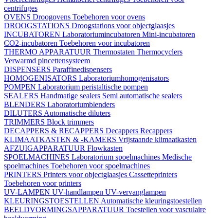
centrifuges
OVENS
Droogovens
Toebehoren voor ovens
DROOGSTATIONS
Droogstations voor objectglaasjes
INCUBATOREN
Laboratoriumincubatoren
Mini-incubatoren
CO2-incubatoren
Toebehoren voor incubatoren
THERMO APPARATUUR
Thermostaten
Thermocyclers
Verwarmd pincettensysteem
DISPENSERS
Paraffinedispensers
HOMOGENISATORS
Laboratoriumhomogenisators
POMPEN
Laboratorium peristaltische pompen
SEALERS
Handmatige sealers
Semi automatische sealers
BLENDERS
Laboratoriumblenders
DILUTERS
Automatische diluters
TRIMMERS
Block trimmers
DECAPPERS & RECAPPERS
Decappers
Recappers
KLIMAATKASTEN & -KAMERS
Vrijstaande klimaatkasten
AFZUIGAPPARATUUR
Flowkasten
SPOELMACHINES
Laboratorium spoelmachines
Medische
spoelmachines
Toebehoren voor spoelmachines
PRINTERS
Printers voor objectglaasjes
Cassetteprinters
Toebehoren voor printers
UV-LAMPEN
UV-handlampen
UV-vervanglampen
KLEURINGSTOESTELLEN
Automatische kleuringstoestellen
BEELDVORMINGSAPPARATUUR
Toestellen voor vasculaire