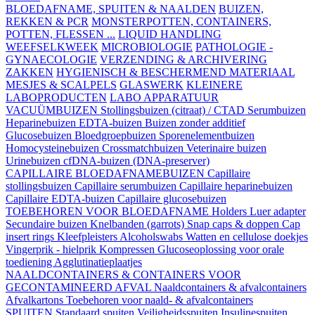
BLOEDAFNAME, SPUITEN & NAALDEN
BUIZEN,
REKKEN & PCR
MONSTERPOTTEN, CONTAINERS,
POTTEN, FLESSEN ...
LIQUID HANDLING
WEEFSELKWEEK
MICROBIOLOGIE
PATHOLOGIE -
GYNAECOLOGIE
VERZENDING & ARCHIVERING
ZAKKEN
HYGIENISCH & BESCHERMEND MATERIAAL
MESJES & SCALPELS
GLASWERK
KLEINERE
LABOPRODUCTEN
LABO APPARATUUR
VACUÜMBUIZEN
Stollingsbuizen (citraat) / CTAD
Serumbuizen
Heparinebuizen
EDTA-buizen
Buizen zonder additief
Glucosebuizen
Bloedgroepbuizen
Sporenelementbuizen
Homocysteinebuizen
Crossmatchbuizen
Veterinaire buizen
Urinebuizen
cfDNA-buizen (DNA-preserver)
CAPILLAIRE BLOEDAFNAMEBUIZEN
Capillaire
stollingsbuizen
Capillaire serumbuizen
Capillaire heparinebuizen
Capillaire EDTA-buizen
Capillaire glucosebuizen
TOEBEHOREN VOOR BLOEDAFNAME
Holders
Luer adapter
Secundaire buizen
Knelbanden (garrots)
Snap caps & doppen
Cap
insert rings
Kleefpleisters
Alcoholswabs
Watten en cellulose doekjes
Vingerprik - hielprik
Kompressen
Glucoseoplossing voor orale
toediening
Agglutinatieplaatjes
NAALDCONTAINERS & CONTAINERS VOOR
GECONTAMINEERD AFVAL
Naaldcontainers & afvalcontainers
Afvalkartons
Toebehoren voor naald- & afvalcontainers
SPUITEN
Standaard spuiten
Veiligheidsspuiten
Insulinespuiten