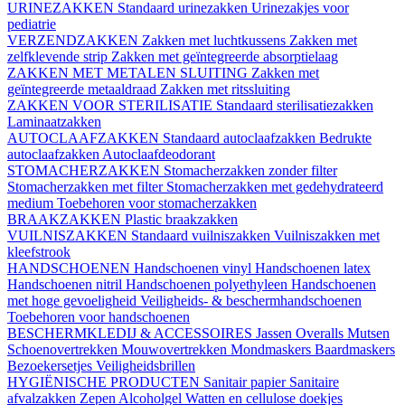
URINEZAKKEN
Standaard urinezakken
Urinezakjes voor
pediatrie
VERZENDZAKKEN
Zakken met luchtkussens
Zakken met
zelfklevende strip
Zakken met geïntegreerde absorptielaag
ZAKKEN MET METALEN SLUITING
Zakken met
geïntegreerde metaaldraad
Zakken met ritssluiting
ZAKKEN VOOR STERILISATIE
Standaard sterilisatiezakken
Laminaatzakken
AUTOCLAAFZAKKEN
Standaard autoclaafzakken
Bedrukte
autoclaafzakken
Autoclaafdeodorant
STOMACHERZAKKEN
Stomacherzakken zonder filter
Stomacherzakken met filter
Stomacherzakken met gedehydrateerd
medium
Toebehoren voor stomacherzakken
BRAAKZAKKEN
Plastic braakzakken
VUILNISZAKKEN
Standaard vuilniszakken
Vuilniszakken met
kleefstrook
HANDSCHOENEN
Handschoenen vinyl
Handschoenen latex
Handschoenen nitril
Handschoenen polyethyleen
Handschoenen
met hoge gevoeligheid
Veiligheids- & beschermhandschoenen
Toebehoren voor handschoenen
BESCHERMKLEDIJ & ACCESSOIRES
Jassen
Overalls
Mutsen
Schoenovertrekken
Mouwovertrekken
Mondmaskers
Baardmaskers
Bezoekersetjes
Veiligheidsbrillen
HYGIËNISCHE PRODUCTEN
Sanitair papier
Sanitaire
afvalzakken
Zepen
Alcoholgel
Watten en cellulose doekjes