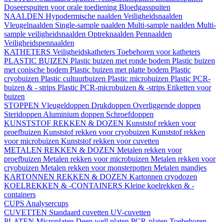
Doseerspuiten voor orale toediening
Bloedgasspuiten
NAALDEN
Hypodermische naalden
Veiligheidsnaalden
Vleugelnaalden
Single-sample naalden
Multi-sample naalden
Multi-
sample veiligheidsnaalden
Optreknaalden
Pennaalden
Veiligheidspennaalden
KATHETERS
Veiligheidskatheters
Toebehoren voor katheters
PLASTIC BUIZEN
Plastic buizen met ronde bodem
Plastic buizen
met conische bodem
Plastic buizen met platte bodem
Plastic
cryobuizen
Plastic cultuurbuizen
Plastic microbuizen
Plastic PCR-
buizen & - strips
Plastic PCR-microbuizen & -strips
Etiketten voor
buizen
STOPPEN
Vleugeldoppen
Drukdoppen
Overliggende doppen
Steridoppen
Aluminium doppen
Schroefdoppen
KUNSTSTOF REKKEN & DOZEN
Kunststof rekken voor
proefbuizen
Kunststof rekken voor cryobuizen
Kunststof rekken
voor microbuizen
Kunststof rekken voor cuvetten
METALEN REKKEN & DOZEN
Metalen rekken voor
proefbuizen
Metalen rekken voor microbuizen
Metalen rekken voor
cryobuizen
Metalen rekken voor monsterpotten
Metalen mandjes
KARTONNEN REKKEN & DOZEN
Kartonnen cryodozen
KOELREKKEN & -CONTAINERS
Kleine koelrekken & -
containers
CUPS
Analysercups
CUVETTEN
Standaard cuvetten
UV-cuvetten
PLATEN
Microplaten
Deep well platen
PCR-platen
Toebehoren