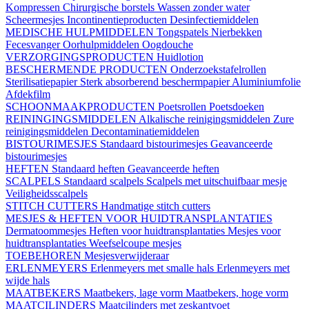
Kompressen
Chirurgische borstels
Wassen zonder water
Scheermesjes
Incontinentieproducten
Desinfectiemiddelen
MEDISCHE HULPMIDDELEN
Tongspatels
Nierbekken
Fecesvanger
Oorhulpmiddelen
Oogdouche
VERZORGINGSPRODUCTEN
Huidlotion
BESCHERMENDE PRODUCTEN
Onderzoekstafelrollen
Sterilisatiepapier
Sterk absorberend beschermpapier
Aluminiumfolie
Afdekfilm
SCHOONMAAKPRODUCTEN
Poetsrollen
Poetsdoeken
REININGINGSMIDDELEN
Alkalische reinigingsmiddelen
Zure
reinigingsmiddelen
Decontaminatiemiddelen
BISTOURIMESJES
Standaard bistourimesjes
Geavanceerde
bistourimesjes
HEFTEN
Standaard heften
Geavanceerde heften
SCALPELS
Standaard scalpels
Scalpels met uitschuifbaar mesje
Veiligheidsscalpels
STITCH CUTTERS
Handmatige stitch cutters
MESJES & HEFTEN VOOR HUIDTRANSPLANTATIES
Dermatoommesjes
Heften voor huidtransplantaties
Mesjes voor
huidtransplantaties
Weefselcoupe mesjes
TOEBEHOREN
Mesjesverwijderaar
ERLENMEYERS
Erlenmeyers met smalle hals
Erlenmeyers met
wijde hals
MAATBEKERS
Maatbekers, lage vorm
Maatbekers, hoge vorm
MAATCILINDERS
Maatcilinders met zeskantvoet