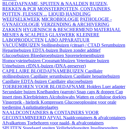
BLOEDAFNAME, SPUITEN & NAALDEN
BUIZEN,
REKKEN & PCR
MONSTERPOTTEN, CONTAINERS,
POTTEN, FLESSEN ...
LIQUID HANDLING
WEEFSELKWEEK
MICROBIOLOGIE
PATHOLOGIE -
GYNAECOLOGIE
VERZENDING & ARCHIVERING
ZAKKEN
HYGIENISCH & BESCHERMEND MATERIAAL
MESJES & SCALPELS
GLASWERK
KLEINERE
LABOPRODUCTEN
LABO APPARATUUR
VACUÜMBUIZEN
Stollingsbuizen (citraat) / CTAD
Serumbuizen
Heparinebuizen
EDTA-buizen
Buizen zonder additief
Glucosebuizen
Bloedgroepbuizen
Sporenelementbuizen
Homocysteinebuizen
Crossmatchbuizen
Veterinaire buizen
Urinebuizen
cfDNA-buizen (DNA-preserver)
CAPILLAIRE BLOEDAFNAMEBUIZEN
Capillaire
stollingsbuizen
Capillaire serumbuizen
Capillaire heparinebuizen
Capillaire EDTA-buizen
Capillaire glucosebuizen
TOEBEHOREN VOOR BLOEDAFNAME
Holders
Luer adapter
Secundaire buizen
Knelbanden (garrots)
Snap caps & doppen
Cap
insert rings
Kleefpleisters
Alcoholswabs
Watten en cellulose doekjes
Vingerprik - hielprik
Kompressen
Glucoseoplossing voor orale
toediening
Agglutinatieplaatjes
NAALDCONTAINERS & CONTAINERS VOOR
GECONTAMINEERD AFVAL
Naaldcontainers & afvalcontainers
Afvalkartons
Toebehoren voor naald- & afvalcontainers
SPUITEN
Standaard spuiten
Veiligheidsspuiten
Insulinespuiten