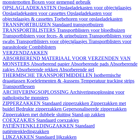
monsterpotten
Boxen voor gemengd gebruik
OPSLAGLADEKASTEN
Opslagladekasten voor objectglaasjes
Opslagladekasten voor cassettes
Opslagladekasten voor
objectglaasjes & cassettes
Toebehoren voor opslagladekasten
TRANSPORTBUIZEN
Standaard transportbuizen
TRANSPORTBLISTERS
Transportblisters voor bloedbuizen
Transportblisters voor feces- & urinebuizen
Transportblisters voor
swabs
Transportblisters voor objectglaasjes
Transportblisters voor
parasitologie
Combiblisters
VERZENDZAKKEN
ABSORBEREND MATERIAAL VOOR VERZENDEN VAN
MONSTERS
Absorberend papier
Absorberende pads
Absorberende
zakjes
Absorberende rekken
Absorberende gel
THERMISCHE TRANSPORTMIDDELEN
Isothermische
draagtassen
Koelelementen & -kussens
Temperatuur tracking strips
Transportflessen
ARCHIVERINGSOPLOSSING
Archiveringsoplossing voor
pathologische monsters
ZIPPERZAKKEN
Standaard zipperzakken
Zipperzakken met
buidel
Bedrukte zipperzakken
Gepersonaliseerde zipperzakken
Zipperzakken met dubbele sluiting
Stand-up zakken
COEXZAKJES
Standaard coexzakjes
PATIËNTENKLEDINGZAKKEN
Standaard
patiëntenkledingzakken
LIJKZAKKEN
Standaard lijkzakken