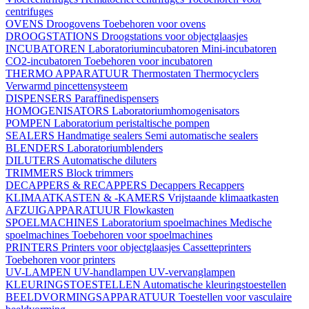
centrifuges
OVENS
Droogovens
Toebehoren voor ovens
DROOGSTATIONS
Droogstations voor objectglaasjes
INCUBATOREN
Laboratoriumincubatoren
Mini-incubatoren
CO2-incubatoren
Toebehoren voor incubatoren
THERMO APPARATUUR
Thermostaten
Thermocyclers
Verwarmd pincettensysteem
DISPENSERS
Paraffinedispensers
HOMOGENISATORS
Laboratoriumhomogenisators
POMPEN
Laboratorium peristaltische pompen
SEALERS
Handmatige sealers
Semi automatische sealers
BLENDERS
Laboratoriumblenders
DILUTERS
Automatische diluters
TRIMMERS
Block trimmers
DECAPPERS & RECAPPERS
Decappers
Recappers
KLIMAATKASTEN & -KAMERS
Vrijstaande klimaatkasten
AFZUIGAPPARATUUR
Flowkasten
SPOELMACHINES
Laboratorium spoelmachines
Medische
spoelmachines
Toebehoren voor spoelmachines
PRINTERS
Printers voor objectglaasjes
Cassetteprinters
Toebehoren voor printers
UV-LAMPEN
UV-handlampen
UV-vervanglampen
KLEURINGSTOESTELLEN
Automatische kleuringstoestellen
BEELDVORMINGSAPPARATUUR
Toestellen voor vasculaire