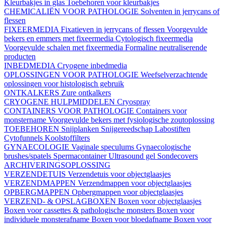
Kleurbakjes in glas
Toebehoren voor kleurbakjes
CHEMICALIËN VOOR PATHOLOGIE
Solventen in jerrycans of
flessen
FIXEERMEDIA
Fixatieven in jerrycans of flessen
Voorgevulde
bekers en emmers met fixeermedia
Cytologisch fixeermedia
Voorgevulde schalen met fixeermedia
Formaline neutraliserende
producten
INBEDMEDIA
Cryogene inbedmedia
OPLOSSINGEN VOOR PATHOLOGIE
Weefselverzachtende
oplossingen voor histologisch gebruik
ONTKALKERS
Zure ontkalkers
CRYOGENE HULPMIDDELEN
Cryospray
CONTAINERS VOOR PATHOLOGIE
Containers voor
monstername
Voorgevulde bekers met fysiologische zoutoplossing
TOEBEHOREN
Snijplanken
Snijgereedschap
Labostiften
Cytofunnels
Koolstoffilters
GYNAECOLOGIE
Vaginale speculums
Gynaecologische
brushes/spatels
Spermacontainer
Ultrasound gel
Sondecovers
ARCHIVERINGSOPLOSSING
VERZENDETUIS
Verzendetuis voor objectglaasjes
VERZENDMAPPEN
Verzendmappen voor objectglaasjes
OPBERGMAPPEN
Opbergmappen voor objectglaasjes
VERZEND- & OPSLAGBOXEN
Boxen voor objectglaasjes
Boxen voor cassettes & pathologische monsters
Boxen voor
individuele monsterafname
Boxen voor bloedafname
Boxen voor