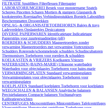
FILTRATIE
Spuitfilters
Filterflessen
Filterpapier
LABORATORIUMGEREI
Bestek voor monstername
Spatels
Schepjes
Pincetten
Scharen
Mortiers & stampers
Glasparels &
kooksteentjes
Roerstaafjes
Verbindingsstukken
Borstels
Labostiften
Beschermmatten
Droogrekken
OPSLAG- & ORGANISATIETOEBEHOREN
Bakjes & trays
Ladeverdelers
Opslagrekjes
Desiccatoren
DIVERSE PAPIERWAREN
Identificatietape
Indicatietape
Papierstrips voor zuurtegraadmeting (pH)
ROERDERS & SCHUDDERS
Magneetroerders zonder
verwarming
Magneetroerders met verwarming
Vortexmixers
Schudders
Roterende/schommelende schudders
Schudincubatoren
Thermomixers
Toebehoren voor roerders & schudders
KOELKASTEN & VRIEZERS
Koelkasten
Vriezers
WATERBADEN (BAINS-MARIE)
Ultrasone waterbaden
Waterbaden voor objectglaasjes
Toebehoren voor bains-marie
VERWARMINGSPLATEN
Standaard verwarmingsplaten
Verwarmingsplaten voor objectglaasjes
Toebehoren voor
verwarmingsplaten
KOELPLATEN
Standaard koelplaten
Toebehoren voor koelplaten
WEEGSCHALEN & BALANSEN
Analytische balansen
Precisiebalansen
Compacte balansen
Vochtanalysers
Kalibratiegewichten
CENTRIFUGES
Microcentrifuges
Minicentrifuges
Tafelcentrifuges
Vloercentrifuges
Hematocriet centrifuges
Toebehoren voor