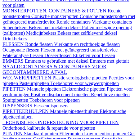
voor platen
MONSTERPOTTEN, CONTAINERS & POTTEN
Rechte
monsterpotten
Conische monsterpotten
Conische monsterpotten met
geïntegreerd transferdevice
Ronde containers
Vierkante containers
Schepbekers
Bekers met metalen deksel
Potten met wijde opening
(zalfpotten)
Medicijnbekers
Bekers met zelfklevend deksel
Drinkbekers
FLESSEN
Ronde flessen
Vierkante en rechthoekige flessen
Octagonale flessen
Flessen met geïntegreerd transferdevice
Wateranalyse flessen
Doseerflessen
Etiketten voor flessen
EMMERS
Emmers te gebruiken met deksel
Emmers met giettuit
NAALDCONTAINERS & CONTAINERS VOOR
GECONTAMINEERD AFVAL
WEGWERPPIPETTEN
Plastic serologische pipetten
Peertjes voor
pipetten
Pasteurpipetten
Toebehoren voor wegwerppipetten
PIPETTEN
Manuele pipetten
Elektronische pipetten
Pipetten voor
verdunningen
Positive displacement pipetten
Repetitieve pipetten
Spuitpipetten
Toebehoren voor pipetten
DISPENSERS
Flessendispensers
PIPETTEERHULPEN
Manuele pipetteerhulpen
Elektronische
pipetteerhulpen
TECHNISCHE ONDERSTEUNING VOOR PIPETTEN
Onderhoud, kalibratie & reparatie voor pipetten
PUNTEN
Standaard punten
Filterpunten
Low retention punten
Gel