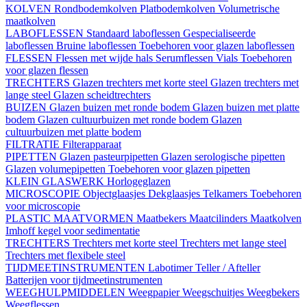
KOLVEN
Rondbodemkolven
Platbodemkolven
Volumetrische
maatkolven
LABOFLESSEN
Standaard laboflessen
Gespecialiseerde
laboflessen
Bruine laboflessen
Toebehoren voor glazen laboflessen
FLESSEN
Flessen met wijde hals
Serumflessen
Vials
Toebehoren
voor glazen flessen
TRECHTERS
Glazen trechters met korte steel
Glazen trechters met
lange steel
Glazen scheidtrechters
BUIZEN
Glazen buizen met ronde bodem
Glazen buizen met platte
bodem
Glazen cultuurbuizen met ronde bodem
Glazen
cultuurbuizen met platte bodem
FILTRATIE
Filterapparaat
PIPETTEN
Glazen pasteurpipetten
Glazen serologische pipetten
Glazen volumepipetten
Toebehoren voor glazen pipetten
KLEIN GLASWERK
Horlogeglazen
MICROSCOPIE
Objectglaasjes
Dekglaasjes
Telkamers
Toebehoren
voor microscopie
PLASTIC MAATVORMEN
Maatbekers
Maatcilinders
Maatkolven
Imhoff kegel voor sedimentatie
TRECHTERS
Trechters met korte steel
Trechters met lange steel
Trechters met flexibele steel
TIJDMEETINSTRUMENTEN
Labotimer
Teller / Afteller
Batterijen voor tijdmeetinstrumenten
WEEGHULPMIDDELEN
Weegpapier
Weegschuitjes
Weegbekers
Weegflessen