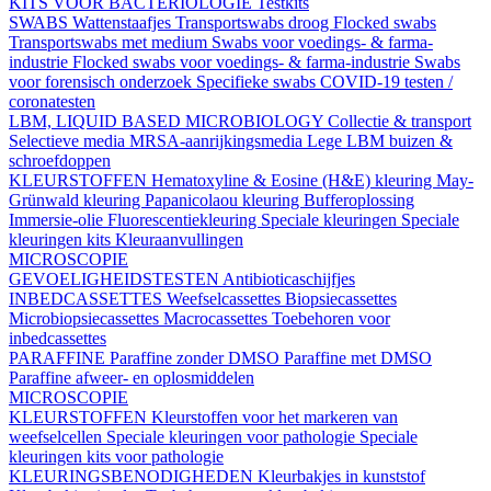
KITS VOOR BACTERIOLOGIE
Testkits
SWABS
Wattenstaafjes
Transportswabs droog
Flocked swabs
Transportswabs met medium
Swabs voor voedings- & farma-
industrie
Flocked swabs voor voedings- & farma-industrie
Swabs
voor forensisch onderzoek
Specifieke swabs
COVID-19 testen /
coronatesten
LBM, LIQUID BASED MICROBIOLOGY
Collectie & transport
Selectieve media
MRSA-aanrijkingsmedia
Lege LBM buizen &
schroefdoppen
KLEURSTOFFEN
Hematoxyline & Eosine (H&E) kleuring
May-
Grünwald kleuring
Papanicolaou kleuring
Bufferoplossing
Immersie-olie
Fluorescentiekleuring
Speciale kleuringen
Speciale
kleuringen kits
Kleuraanvullingen
MICROSCOPIE
GEVOELIGHEIDSTESTEN
Antibioticaschijfjes
INBEDCASSETTES
Weefselcassettes
Biopsiecassettes
Microbiopsiecassettes
Macrocassettes
Toebehoren voor
inbedcassettes
PARAFFINE
Paraffine zonder DMSO
Paraffine met DMSO
Paraffine afweer- en oplosmiddelen
MICROSCOPIE
KLEURSTOFFEN
Kleurstoffen voor het markeren van
weefselcellen
Speciale kleuringen voor pathologie
Speciale
kleuringen kits voor pathologie
KLEURINGSBENODIGHEDEN
Kleurbakjes in kunststof