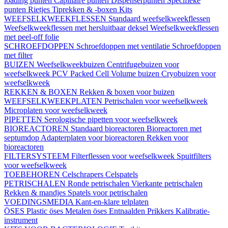
loading punten
Capillaire punten
Dispenserpunten
Specifieke
punten
Rietjes
Tiprekken & -boxen
Kits
WEEFSELKWEEKFLESSEN
Standaard weefselkweekflessen
Weefselkweekflessen met hersluitbaar deksel
Weefselkweekflessen
met peel-off folie
SCHROEFDOPPEN
Schroefdoppen met ventilatie
Schroefdoppen
met filter
BUIZEN
Weefselkweekbuizen
Centrifugebuizen voor
weefselkweek
PCV Packed Cell Volume buizen
Cryobuizen voor
weefselkweek
REKKEN & BOXEN
Rekken & boxen voor buizen
WEEFSELKWEEKPLATEN
Petrischalen voor weefselkweek
Microplaten voor weefselkweek
PIPETTEN
Serologische pipetten voor weefselkweek
BIOREACTOREN
Standaard bioreactoren
Bioreactoren met
septumdop
Adapterplaten voor bioreactoren
Rekken voor
bioreactoren
FILTERSYSTEEM
Filterflessen voor weefselkweek
Spuitfilters
voor weefselkweek
TOEBEHOREN
Celschrapers
Celspatels
PETRISCHALEN
Ronde petrischalen
Vierkante petrischalen
Rekken & mandjes
Spatels voor petrischalen
VOEDINGSMEDIA
Kant-en-klare telplaten
ÖSES
Plastic öses
Metalen öses
Entnaalden
Prikkers
Kalibratie-
instrument