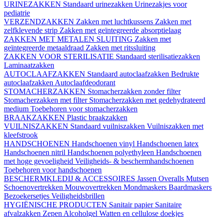
URINEZAKKEN
Standaard urinezakken
Urinezakjes voor
pediatrie
VERZENDZAKKEN
Zakken met luchtkussens
Zakken met
zelfklevende strip
Zakken met geïntegreerde absorptielaag
ZAKKEN MET METALEN SLUITING
Zakken met
geïntegreerde metaaldraad
Zakken met ritssluiting
ZAKKEN VOOR STERILISATIE
Standaard sterilisatiezakken
Laminaatzakken
AUTOCLAAFZAKKEN
Standaard autoclaafzakken
Bedrukte
autoclaafzakken
Autoclaafdeodorant
STOMACHERZAKKEN
Stomacherzakken zonder filter
Stomacherzakken met filter
Stomacherzakken met gedehydrateerd
medium
Toebehoren voor stomacherzakken
BRAAKZAKKEN
Plastic braakzakken
VUILNISZAKKEN
Standaard vuilniszakken
Vuilniszakken met
kleefstrook
HANDSCHOENEN
Handschoenen vinyl
Handschoenen latex
Handschoenen nitril
Handschoenen polyethyleen
Handschoenen
met hoge gevoeligheid
Veiligheids- & beschermhandschoenen
Toebehoren voor handschoenen
BESCHERMKLEDIJ & ACCESSOIRES
Jassen
Overalls
Mutsen
Schoenovertrekken
Mouwovertrekken
Mondmaskers
Baardmaskers
Bezoekersetjes
Veiligheidsbrillen
HYGIËNISCHE PRODUCTEN
Sanitair papier
Sanitaire
afvalzakken
Zepen
Alcoholgel
Watten en cellulose doekjes