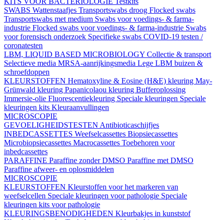
KITS VOOR BACTERIOLOGIE
Testkits
SWABS
Wattenstaafjes
Transportswabs droog
Flocked swabs
Transportswabs met medium
Swabs voor voedings- & farma-
industrie
Flocked swabs voor voedings- & farma-industrie
Swabs
voor forensisch onderzoek
Specifieke swabs
COVID-19 testen /
coronatesten
LBM, LIQUID BASED MICROBIOLOGY
Collectie & transport
Selectieve media
MRSA-aanrijkingsmedia
Lege LBM buizen &
schroefdoppen
KLEURSTOFFEN
Hematoxyline & Eosine (H&E) kleuring
May-
Grünwald kleuring
Papanicolaou kleuring
Bufferoplossing
Immersie-olie
Fluorescentiekleuring
Speciale kleuringen
Speciale
kleuringen kits
Kleuraanvullingen
MICROSCOPIE
GEVOELIGHEIDSTESTEN
Antibioticaschijfjes
INBEDCASSETTES
Weefselcassettes
Biopsiecassettes
Microbiopsiecassettes
Macrocassettes
Toebehoren voor
inbedcassettes
PARAFFINE
Paraffine zonder DMSO
Paraffine met DMSO
Paraffine afweer- en oplosmiddelen
MICROSCOPIE
KLEURSTOFFEN
Kleurstoffen voor het markeren van
weefselcellen
Speciale kleuringen voor pathologie
Speciale
kleuringen kits voor pathologie
KLEURINGSBENODIGHEDEN
Kleurbakjes in kunststof