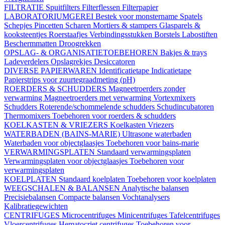
FILTRATIE
Spuitfilters
Filterflessen
Filterpapier
LABORATORIUMGEREI
Bestek voor monstername
Spatels
Schepjes
Pincetten
Scharen
Mortiers & stampers
Glasparels &
kooksteentjes
Roerstaafjes
Verbindingsstukken
Borstels
Labostiften
Beschermmatten
Droogrekken
OPSLAG- & ORGANISATIETOEBEHOREN
Bakjes & trays
Ladeverdelers
Opslagrekjes
Desiccatoren
DIVERSE PAPIERWAREN
Identificatietape
Indicatietape
Papierstrips voor zuurtegraadmeting (pH)
ROERDERS & SCHUDDERS
Magneetroerders zonder
verwarming
Magneetroerders met verwarming
Vortexmixers
Schudders
Roterende/schommelende schudders
Schudincubatoren
Thermomixers
Toebehoren voor roerders & schudders
KOELKASTEN & VRIEZERS
Koelkasten
Vriezers
WATERBADEN (BAINS-MARIE)
Ultrasone waterbaden
Waterbaden voor objectglaasjes
Toebehoren voor bains-marie
VERWARMINGSPLATEN
Standaard verwarmingsplaten
Verwarmingsplaten voor objectglaasjes
Toebehoren voor
verwarmingsplaten
KOELPLATEN
Standaard koelplaten
Toebehoren voor koelplaten
WEEGSCHALEN & BALANSEN
Analytische balansen
Precisiebalansen
Compacte balansen
Vochtanalysers
Kalibratiegewichten
CENTRIFUGES
Microcentrifuges
Minicentrifuges
Tafelcentrifuges
Vloercentrifuges
Hematocriet centrifuges
Toebehoren voor