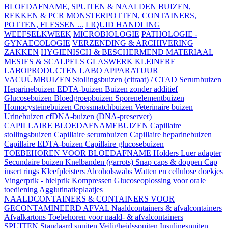
BLOEDAFNAME, SPUITEN & NAALDEN
BUIZEN,
REKKEN & PCR
MONSTERPOTTEN, CONTAINERS,
POTTEN, FLESSEN ...
LIQUID HANDLING
WEEFSELKWEEK
MICROBIOLOGIE
PATHOLOGIE -
GYNAECOLOGIE
VERZENDING & ARCHIVERING
ZAKKEN
HYGIENISCH & BESCHERMEND MATERIAAL
MESJES & SCALPELS
GLASWERK
KLEINERE
LABOPRODUCTEN
LABO APPARATUUR
VACUÜMBUIZEN
Stollingsbuizen (citraat) / CTAD
Serumbuizen
Heparinebuizen
EDTA-buizen
Buizen zonder additief
Glucosebuizen
Bloedgroepbuizen
Sporenelementbuizen
Homocysteinebuizen
Crossmatchbuizen
Veterinaire buizen
Urinebuizen
cfDNA-buizen (DNA-preserver)
CAPILLAIRE BLOEDAFNAMEBUIZEN
Capillaire
stollingsbuizen
Capillaire serumbuizen
Capillaire heparinebuizen
Capillaire EDTA-buizen
Capillaire glucosebuizen
TOEBEHOREN VOOR BLOEDAFNAME
Holders
Luer adapter
Secundaire buizen
Knelbanden (garrots)
Snap caps & doppen
Cap
insert rings
Kleefpleisters
Alcoholswabs
Watten en cellulose doekjes
Vingerprik - hielprik
Kompressen
Glucoseoplossing voor orale
toediening
Agglutinatieplaatjes
NAALDCONTAINERS & CONTAINERS VOOR
GECONTAMINEERD AFVAL
Naaldcontainers & afvalcontainers
Afvalkartons
Toebehoren voor naald- & afvalcontainers
SPUITEN
Standaard spuiten
Veiligheidsspuiten
Insulinespuiten