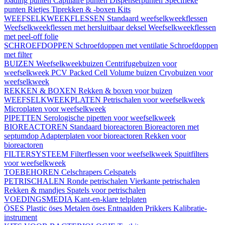
loading punten
Capillaire punten
Dispenserpunten
Specifieke
punten
Rietjes
Tiprekken & -boxen
Kits
WEEFSELKWEEKFLESSEN
Standaard weefselkweekflessen
Weefselkweekflessen met hersluitbaar deksel
Weefselkweekflessen
met peel-off folie
SCHROEFDOPPEN
Schroefdoppen met ventilatie
Schroefdoppen
met filter
BUIZEN
Weefselkweekbuizen
Centrifugebuizen voor
weefselkweek
PCV Packed Cell Volume buizen
Cryobuizen voor
weefselkweek
REKKEN & BOXEN
Rekken & boxen voor buizen
WEEFSELKWEEKPLATEN
Petrischalen voor weefselkweek
Microplaten voor weefselkweek
PIPETTEN
Serologische pipetten voor weefselkweek
BIOREACTOREN
Standaard bioreactoren
Bioreactoren met
septumdop
Adapterplaten voor bioreactoren
Rekken voor
bioreactoren
FILTERSYSTEEM
Filterflessen voor weefselkweek
Spuitfilters
voor weefselkweek
TOEBEHOREN
Celschrapers
Celspatels
PETRISCHALEN
Ronde petrischalen
Vierkante petrischalen
Rekken & mandjes
Spatels voor petrischalen
VOEDINGSMEDIA
Kant-en-klare telplaten
ÖSES
Plastic öses
Metalen öses
Entnaalden
Prikkers
Kalibratie-
instrument