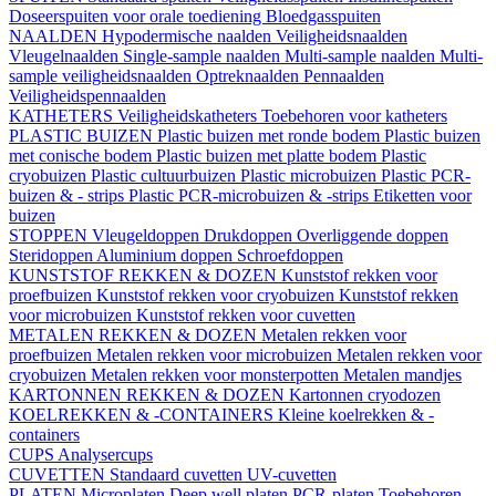
Doseerspuiten voor orale toediening
Bloedgasspuiten
NAALDEN
Hypodermische naalden
Veiligheidsnaalden
Vleugelnaalden
Single-sample naalden
Multi-sample naalden
Multi-
sample veiligheidsnaalden
Optreknaalden
Pennaalden
Veiligheidspennaalden
KATHETERS
Veiligheidskatheters
Toebehoren voor katheters
PLASTIC BUIZEN
Plastic buizen met ronde bodem
Plastic buizen
met conische bodem
Plastic buizen met platte bodem
Plastic
cryobuizen
Plastic cultuurbuizen
Plastic microbuizen
Plastic PCR-
buizen & - strips
Plastic PCR-microbuizen & -strips
Etiketten voor
buizen
STOPPEN
Vleugeldoppen
Drukdoppen
Overliggende doppen
Steridoppen
Aluminium doppen
Schroefdoppen
KUNSTSTOF REKKEN & DOZEN
Kunststof rekken voor
proefbuizen
Kunststof rekken voor cryobuizen
Kunststof rekken
voor microbuizen
Kunststof rekken voor cuvetten
METALEN REKKEN & DOZEN
Metalen rekken voor
proefbuizen
Metalen rekken voor microbuizen
Metalen rekken voor
cryobuizen
Metalen rekken voor monsterpotten
Metalen mandjes
KARTONNEN REKKEN & DOZEN
Kartonnen cryodozen
KOELREKKEN & -CONTAINERS
Kleine koelrekken & -
containers
CUPS
Analysercups
CUVETTEN
Standaard cuvetten
UV-cuvetten
PLATEN
Microplaten
Deep well platen
PCR-platen
Toebehoren