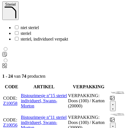
Steriel
niet steriel
steriel
steriel, individueel verpakt
1 - 24
van
74
producten
CODE
ARTIKEL
VERPAKKING
Bistourimesje n°15 steriel
VERPAKKING:
CODE:
individueel, Swann-
Doos (100) / Karton
Z10058
Morton
(20000)
Bistourimesje n°11 steriel
VERPAKKING:
CODE:
individueel, Swann-
Doos (100) / Karton
Z10056
Morton
(20000)