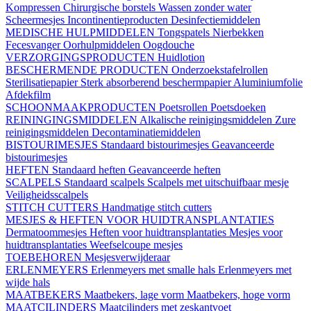
Kompressen
Chirurgische borstels
Wassen zonder water
Scheermesjes
Incontinentieproducten
Desinfectiemiddelen
MEDISCHE HULPMIDDELEN
Tongspatels
Nierbekken
Fecesvanger
Oorhulpmiddelen
Oogdouche
VERZORGINGSPRODUCTEN
Huidlotion
BESCHERMENDE PRODUCTEN
Onderzoekstafelrollen
Sterilisatiepapier
Sterk absorberend beschermpapier
Aluminiumfolie
Afdekfilm
SCHOONMAAKPRODUCTEN
Poetsrollen
Poetsdoeken
REININGINGSMIDDELEN
Alkalische reinigingsmiddelen
Zure
reinigingsmiddelen
Decontaminatiemiddelen
BISTOURIMESJES
Standaard bistourimesjes
Geavanceerde
bistourimesjes
HEFTEN
Standaard heften
Geavanceerde heften
SCALPELS
Standaard scalpels
Scalpels met uitschuifbaar mesje
Veiligheidsscalpels
STITCH CUTTERS
Handmatige stitch cutters
MESJES & HEFTEN VOOR HUIDTRANSPLANTATIES
Dermatoommesjes
Heften voor huidtransplantaties
Mesjes voor
huidtransplantaties
Weefselcoupe mesjes
TOEBEHOREN
Mesjesverwijderaar
ERLENMEYERS
Erlenmeyers met smalle hals
Erlenmeyers met
wijde hals
MAATBEKERS
Maatbekers, lage vorm
Maatbekers, hoge vorm
MAATCILINDERS
Maatcilinders met zeskantvoet