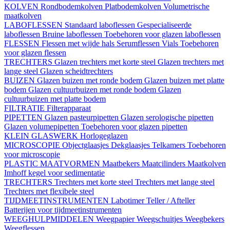
KOLVEN
Rondbodemkolven
Platbodemkolven
Volumetrische
maatkolven
LABOFLESSEN
Standaard laboflessen
Gespecialiseerde
laboflessen
Bruine laboflessen
Toebehoren voor glazen laboflessen
FLESSEN
Flessen met wijde hals
Serumflessen
Vials
Toebehoren
voor glazen flessen
TRECHTERS
Glazen trechters met korte steel
Glazen trechters met
lange steel
Glazen scheidtrechters
BUIZEN
Glazen buizen met ronde bodem
Glazen buizen met platte
bodem
Glazen cultuurbuizen met ronde bodem
Glazen
cultuurbuizen met platte bodem
FILTRATIE
Filterapparaat
PIPETTEN
Glazen pasteurpipetten
Glazen serologische pipetten
Glazen volumepipetten
Toebehoren voor glazen pipetten
KLEIN GLASWERK
Horlogeglazen
MICROSCOPIE
Objectglaasjes
Dekglaasjes
Telkamers
Toebehoren
voor microscopie
PLASTIC MAATVORMEN
Maatbekers
Maatcilinders
Maatkolven
Imhoff kegel voor sedimentatie
TRECHTERS
Trechters met korte steel
Trechters met lange steel
Trechters met flexibele steel
TIJDMEETINSTRUMENTEN
Labotimer
Teller / Afteller
Batterijen voor tijdmeetinstrumenten
WEEGHULPMIDDELEN
Weegpapier
Weegschuitjes
Weegbekers
Weegflessen