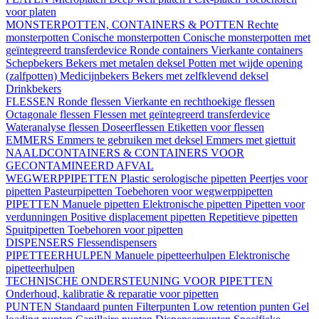
voor platen
MONSTERPOTTEN, CONTAINERS & POTTEN
Rechte
monsterpotten
Conische monsterpotten
Conische monsterpotten met
geïntegreerd transferdevice
Ronde containers
Vierkante containers
Schepbekers
Bekers met metalen deksel
Potten met wijde opening
(zalfpotten)
Medicijnbekers
Bekers met zelfklevend deksel
Drinkbekers
FLESSEN
Ronde flessen
Vierkante en rechthoekige flessen
Octagonale flessen
Flessen met geïntegreerd transferdevice
Wateranalyse flessen
Doseerflessen
Etiketten voor flessen
EMMERS
Emmers te gebruiken met deksel
Emmers met giettuit
NAALDCONTAINERS & CONTAINERS VOOR
GECONTAMINEERD AFVAL
WEGWERPPIPETTEN
Plastic serologische pipetten
Peertjes voor
pipetten
Pasteurpipetten
Toebehoren voor wegwerppipetten
PIPETTEN
Manuele pipetten
Elektronische pipetten
Pipetten voor
verdunningen
Positive displacement pipetten
Repetitieve pipetten
Spuitpipetten
Toebehoren voor pipetten
DISPENSERS
Flessendispensers
PIPETTEERHULPEN
Manuele pipetteerhulpen
Elektronische
pipetteerhulpen
TECHNISCHE ONDERSTEUNING VOOR PIPETTEN
Onderhoud, kalibratie & reparatie voor pipetten
PUNTEN
Standaard punten
Filterpunten
Low retention punten
Gel