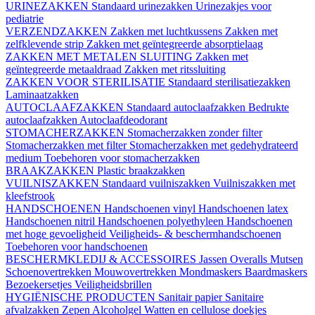
URINEZAKKEN
Standaard urinezakken
Urinezakjes voor
pediatrie
VERZENDZAKKEN
Zakken met luchtkussens
Zakken met
zelfklevende strip
Zakken met geïntegreerde absorptielaag
ZAKKEN MET METALEN SLUITING
Zakken met
geïntegreerde metaaldraad
Zakken met ritssluiting
ZAKKEN VOOR STERILISATIE
Standaard sterilisatiezakken
Laminaatzakken
AUTOCLAAFZAKKEN
Standaard autoclaafzakken
Bedrukte
autoclaafzakken
Autoclaafdeodorant
STOMACHERZAKKEN
Stomacherzakken zonder filter
Stomacherzakken met filter
Stomacherzakken met gedehydrateerd
medium
Toebehoren voor stomacherzakken
BRAAKZAKKEN
Plastic braakzakken
VUILNISZAKKEN
Standaard vuilniszakken
Vuilniszakken met
kleefstrook
HANDSCHOENEN
Handschoenen vinyl
Handschoenen latex
Handschoenen nitril
Handschoenen polyethyleen
Handschoenen
met hoge gevoeligheid
Veiligheids- & beschermhandschoenen
Toebehoren voor handschoenen
BESCHERMKLEDIJ & ACCESSOIRES
Jassen
Overalls
Mutsen
Schoenovertrekken
Mouwovertrekken
Mondmaskers
Baardmaskers
Bezoekersetjes
Veiligheidsbrillen
HYGIËNISCHE PRODUCTEN
Sanitair papier
Sanitaire
afvalzakken
Zepen
Alcoholgel
Watten en cellulose doekjes