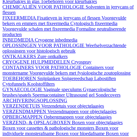
Kleurbakjes in glas
Toebehoren voor kleurbakjes
CHEMICALIËN VOOR PATHOLOGIE
Solventen in jerrycans of
flessen
FIXEERMEDIA
Fixatieven in jerrycans of flessen
Voorgevulde
bekers en emmers met fixeermedia
Cytologisch fixeermedia
Voorgevulde schalen met fixeermedia
Formaline neutraliserende
producten
INBEDMEDIA
Cryogene inbedmedia
OPLOSSINGEN VOOR PATHOLOGIE
Weefselverzachtende
oplossingen voor histologisch gebruik
ONTKALKERS
Zure ontkalkers
CRYOGENE HULPMIDDELEN
Cryospray
CONTAINERS VOOR PATHOLOGIE
Containers voor
monstername
Voorgevulde bekers met fysiologische zoutoplossing
TOEBEHOREN
Snijplanken
Snijgereedschap
Labostiften
Cytofunnels
Koolstoffilters
GYNAECOLOGIE
Vaginale speculums
Gynaecologische
brushes/spatels
Spermacontainer
Ultrasound gel
Sondecovers
ARCHIVERINGSOPLOSSING
VERZENDETUIS
Verzendetuis voor objectglaasjes
VERZENDMAPPEN
Verzendmappen voor objectglaasjes
OPBERGMAPPEN
Opbergmappen voor objectglaasjes
VERZEND- & OPSLAGBOXEN
Boxen voor objectglaasjes
Boxen voor cassettes & pathologische monsters
Boxen voor
individuele monsterafname
Boxen voor bloedafname
Boxen voor