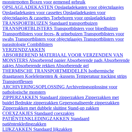
monsterpotten
Boxen voor gemengd gebruik
OPSLAGLADEKASTEN
Opslagladekasten voor objectglaasjes
Opslagladekasten voor cassettes
Opslagladekasten voor
objectglaasjes & cassettes
Toebehoren voor opslagladekasten
TRANSPORTBUIZEN
Standaard transportbuizen
TRANSPORTBLISTERS
Transportblisters voor bloedbuizen
Transportblisters voor feces- & urinebuizen
Transportblisters voor
swabs
Transportblisters voor objectglaasjes
Transportblisters voor
parasitologie
Combiblisters
VERZENDZAKKEN
ABSORBEREND MATERIAAL VOOR VERZENDEN VAN
MONSTERS
Absorberend papier
Absorberende pads
Absorberende
zakjes
Absorberende rekken
Absorberende gel
THERMISCHE TRANSPORTMIDDELEN
Isothermische
draagtassen
Koelelementen & -kussens
Temperatuur tracking strips
Transportflessen
ARCHIVERINGSOPLOSSING
Archiveringsoplossing voor
pathologische monsters
ZIPPERZAKKEN
Standaard zipperzakken
Zipperzakken met
buidel
Bedrukte zipperzakken
Gepersonaliseerde zipperzakken
Zipperzakken met dubbele sluiting
Stand-up zakken
COEXZAKJES
Standaard coexzakjes
PATIËNTENKLEDINGZAKKEN
Standaard
patiëntenkledingzakken
LIJKZAKKEN
Standaard lijkzakken