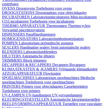
centrifuges
OVENS
Droogovens
Toebehoren voor ovens
DROOGSTATIONS
Droogstations voor objectglaasjes
INCUBATOREN
Laboratoriumincubatoren
Mini-incubatoren
CO2-incubatoren
Toebehoren voor incubatoren
THERMO APPARATUUR
Thermostaten
Thermocyclers
Verwarmd pincettensysteem
DISPENSERS
Paraffinedispensers
HOMOGENISATORS
Laboratoriumhomogenisators
POMPEN
Laboratorium peristaltische pompen
SEALERS
Handmatige sealers
Semi automatische sealers
BLENDERS
Laboratoriumblenders
DILUTERS
Automatische diluters
TRIMMERS
Block trimmers
DECAPPERS & RECAPPERS
Decappers
Recappers
KLIMAATKASTEN & -KAMERS
Vrijstaande klimaatkasten
AFZUIGAPPARATUUR
Flowkasten
SPOELMACHINES
Laboratorium spoelmachines
Medische
spoelmachines
Toebehoren voor spoelmachines
PRINTERS
Printers voor objectglaasjes
Cassetteprinters
Toebehoren voor printers
UV-LAMPEN
UV-handlampen
UV-vervanglampen
KLEURINGSTOESTELLEN
Automatische kleuringstoestellen
BEELDVORMINGSAPPARATUUR
Toestellen voor vasculaire