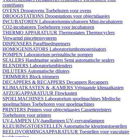
centrifuges
OVENS
Droogovens
Toebehoren voor ovens
DROOGSTATIONS
Droogstations voor objectglaasjes
INCUBATOREN
Laboratoriumincubatoren
Mini-incubatoren
CO2-incubatoren
Toebehoren voor incubatoren
THERMO APPARATUUR
Thermostaten
Thermocyclers
Verwarmd pincettensysteem
DISPENSERS
Paraffinedispensers
HOMOGENISATORS
Laboratoriumhomogenisators
POMPEN
Laboratorium peristaltische pompen
SEALERS
Handmatige sealers
Semi automatische sealers
BLENDERS
Laboratoriumblenders
DILUTERS
Automatische diluters
TRIMMERS
Block trimmers
DECAPPERS & RECAPPERS
Decappers
Recappers
KLIMAATKASTEN & -KAMERS
Vrijstaande klimaatkasten
AFZUIGAPPARATUUR
Flowkasten
SPOELMACHINES
Laboratorium spoelmachines
Medische
spoelmachines
Toebehoren voor spoelmachines
PRINTERS
Printers voor objectglaasjes
Cassetteprinters
Toebehoren voor printers
UV-LAMPEN
UV-handlampen
UV-vervanglampen
KLEURINGSTOESTELLEN
Automatische kleuringstoestellen
BEELDVORMINGSAPPARATUUR
Toestellen voor vasculaire