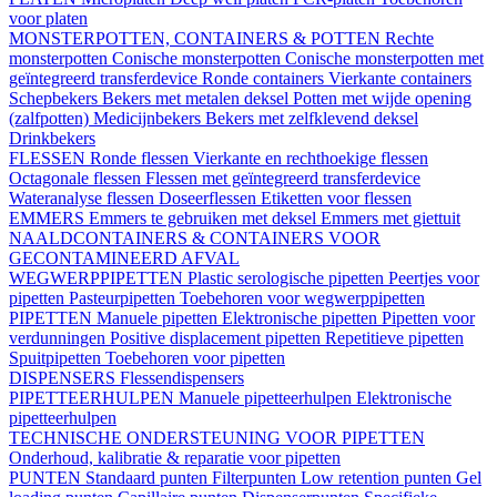
voor platen
MONSTERPOTTEN, CONTAINERS & POTTEN
Rechte
monsterpotten
Conische monsterpotten
Conische monsterpotten met
geïntegreerd transferdevice
Ronde containers
Vierkante containers
Schepbekers
Bekers met metalen deksel
Potten met wijde opening
(zalfpotten)
Medicijnbekers
Bekers met zelfklevend deksel
Drinkbekers
FLESSEN
Ronde flessen
Vierkante en rechthoekige flessen
Octagonale flessen
Flessen met geïntegreerd transferdevice
Wateranalyse flessen
Doseerflessen
Etiketten voor flessen
EMMERS
Emmers te gebruiken met deksel
Emmers met giettuit
NAALDCONTAINERS & CONTAINERS VOOR
GECONTAMINEERD AFVAL
WEGWERPPIPETTEN
Plastic serologische pipetten
Peertjes voor
pipetten
Pasteurpipetten
Toebehoren voor wegwerppipetten
PIPETTEN
Manuele pipetten
Elektronische pipetten
Pipetten voor
verdunningen
Positive displacement pipetten
Repetitieve pipetten
Spuitpipetten
Toebehoren voor pipetten
DISPENSERS
Flessendispensers
PIPETTEERHULPEN
Manuele pipetteerhulpen
Elektronische
pipetteerhulpen
TECHNISCHE ONDERSTEUNING VOOR PIPETTEN
Onderhoud, kalibratie & reparatie voor pipetten
PUNTEN
Standaard punten
Filterpunten
Low retention punten
Gel