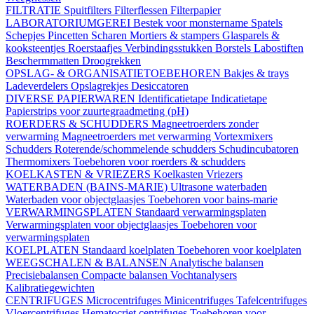
FILTRATIE
Spuitfilters
Filterflessen
Filterpapier
LABORATORIUMGEREI
Bestek voor monstername
Spatels
Schepjes
Pincetten
Scharen
Mortiers & stampers
Glasparels &
kooksteentjes
Roerstaafjes
Verbindingsstukken
Borstels
Labostiften
Beschermmatten
Droogrekken
OPSLAG- & ORGANISATIETOEBEHOREN
Bakjes & trays
Ladeverdelers
Opslagrekjes
Desiccatoren
DIVERSE PAPIERWAREN
Identificatietape
Indicatietape
Papierstrips voor zuurtegraadmeting (pH)
ROERDERS & SCHUDDERS
Magneetroerders zonder
verwarming
Magneetroerders met verwarming
Vortexmixers
Schudders
Roterende/schommelende schudders
Schudincubatoren
Thermomixers
Toebehoren voor roerders & schudders
KOELKASTEN & VRIEZERS
Koelkasten
Vriezers
WATERBADEN (BAINS-MARIE)
Ultrasone waterbaden
Waterbaden voor objectglaasjes
Toebehoren voor bains-marie
VERWARMINGSPLATEN
Standaard verwarmingsplaten
Verwarmingsplaten voor objectglaasjes
Toebehoren voor
verwarmingsplaten
KOELPLATEN
Standaard koelplaten
Toebehoren voor koelplaten
WEEGSCHALEN & BALANSEN
Analytische balansen
Precisiebalansen
Compacte balansen
Vochtanalysers
Kalibratiegewichten
CENTRIFUGES
Microcentrifuges
Minicentrifuges
Tafelcentrifuges
Vloercentrifuges
Hematocriet centrifuges
Toebehoren voor