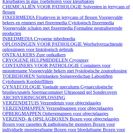
Kleurbakjes in glas
Toebehoren voor kleurbakjes
CHEMICALIËN VOOR PATHOLOGIE
Solventen in jerrycans of
flessen
FIXEERMEDIA
Fixatieven in jerrycans of flessen
Voorgevulde
bekers en emmers met fixeermedia
Cytologisch fixeermedia
Voorgevulde schalen met fixeermedia
Formaline neutraliserende
producten
INBEDMEDIA
Cryogene inbedmedia
OPLOSSINGEN VOOR PATHOLOGIE
Weefselverzachtende
oplossingen voor histologisch gebruik
ONTKALKERS
Zure ontkalkers
CRYOGENE HULPMIDDELEN
Cryospray
CONTAINERS VOOR PATHOLOGIE
Containers voor
monstername
Voorgevulde bekers met fysiologische zoutoplossing
TOEBEHOREN
Snijplanken
Snijgereedschap
Labostiften
Cytofunnels
Koolstoffilters
GYNAECOLOGIE
Vaginale speculums
Gynaecologische
brushes/spatels
Spermacontainer
Ultrasound gel
Sondecovers
ARCHIVERINGSOPLOSSING
VERZENDETUIS
Verzendetuis voor objectglaasjes
VERZENDMAPPEN
Verzendmappen voor objectglaasjes
OPBERGMAPPEN
Opbergmappen voor objectglaasjes
VERZEND- & OPSLAGBOXEN
Boxen voor objectglaasjes
Boxen voor cassettes & pathologische monsters
Boxen voor
individuele monsterafname
Boxen voor bloedafname
Boxen voor