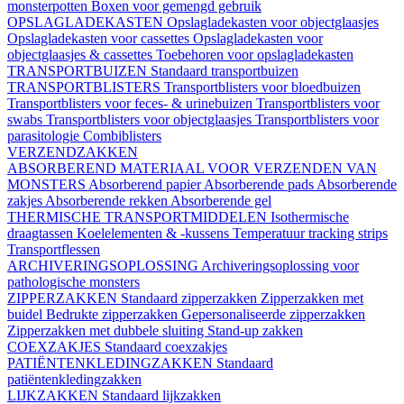
monsterpotten
Boxen voor gemengd gebruik
OPSLAGLADEKASTEN
Opslagladekasten voor objectglaasjes
Opslagladekasten voor cassettes
Opslagladekasten voor
objectglaasjes & cassettes
Toebehoren voor opslagladekasten
TRANSPORTBUIZEN
Standaard transportbuizen
TRANSPORTBLISTERS
Transportblisters voor bloedbuizen
Transportblisters voor feces- & urinebuizen
Transportblisters voor
swabs
Transportblisters voor objectglaasjes
Transportblisters voor
parasitologie
Combiblisters
VERZENDZAKKEN
ABSORBEREND MATERIAAL VOOR VERZENDEN VAN
MONSTERS
Absorberend papier
Absorberende pads
Absorberende
zakjes
Absorberende rekken
Absorberende gel
THERMISCHE TRANSPORTMIDDELEN
Isothermische
draagtassen
Koelelementen & -kussens
Temperatuur tracking strips
Transportflessen
ARCHIVERINGSOPLOSSING
Archiveringsoplossing voor
pathologische monsters
ZIPPERZAKKEN
Standaard zipperzakken
Zipperzakken met
buidel
Bedrukte zipperzakken
Gepersonaliseerde zipperzakken
Zipperzakken met dubbele sluiting
Stand-up zakken
COEXZAKJES
Standaard coexzakjes
PATIËNTENKLEDINGZAKKEN
Standaard
patiëntenkledingzakken
LIJKZAKKEN
Standaard lijkzakken