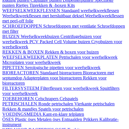
loading punten
Capillaire punten
Dispenserpunten
Specifieke
punten
Rietjes
Tiprekken & -boxen
Kits
WEEFSELKWEEKFLESSEN
Standaard weefselkweekflessen
Weefselkweekflessen met hersluitbaar deksel
Weefselkweekflessen
met peel-off folie
SCHROEFDOPPEN
Schroefdoppen met ventilatie
Schroefdoppen
met filter
BUIZEN
Weefselkweekbuizen
Centrifugebuizen voor
weefselkweek
PCV Packed Cell Volume buizen
Cryobuizen voor
weefselkweek
REKKEN & BOXEN
Rekken & boxen voor buizen
WEEFSELKWEEKPLATEN
Petrischalen voor weefselkweek
Microplaten voor weefselkweek
PIPETTEN
Serologische pipetten voor weefselkweek
BIOREACTOREN
Standaard bioreactoren
Bioreactoren met
septumdop
Adapterplaten voor bioreactoren
Rekken voor
bioreactoren
FILTERSYSTEEM
Filterflessen voor weefselkweek
Spuitfilters
voor weefselkweek
TOEBEHOREN
Celschrapers
Celspatels
PETRISCHALEN
Ronde petrischalen
Vierkante petrischalen
Rekken & mandjes
Spatels voor petrischalen
VOEDINGSMEDIA
Kant-en-klare telplaten
ÖSES
Plastic öses
Metalen öses
Entnaalden
Prikkers
Kalibratie-
instrument