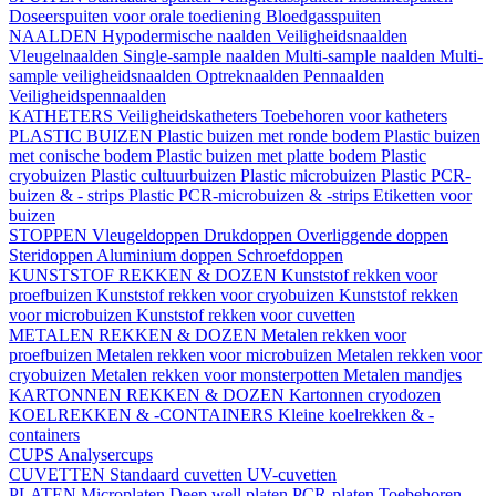
Doseerspuiten voor orale toediening
Bloedgasspuiten
NAALDEN
Hypodermische naalden
Veiligheidsnaalden
Vleugelnaalden
Single-sample naalden
Multi-sample naalden
Multi-
sample veiligheidsnaalden
Optreknaalden
Pennaalden
Veiligheidspennaalden
KATHETERS
Veiligheidskatheters
Toebehoren voor katheters
PLASTIC BUIZEN
Plastic buizen met ronde bodem
Plastic buizen
met conische bodem
Plastic buizen met platte bodem
Plastic
cryobuizen
Plastic cultuurbuizen
Plastic microbuizen
Plastic PCR-
buizen & - strips
Plastic PCR-microbuizen & -strips
Etiketten voor
buizen
STOPPEN
Vleugeldoppen
Drukdoppen
Overliggende doppen
Steridoppen
Aluminium doppen
Schroefdoppen
KUNSTSTOF REKKEN & DOZEN
Kunststof rekken voor
proefbuizen
Kunststof rekken voor cryobuizen
Kunststof rekken
voor microbuizen
Kunststof rekken voor cuvetten
METALEN REKKEN & DOZEN
Metalen rekken voor
proefbuizen
Metalen rekken voor microbuizen
Metalen rekken voor
cryobuizen
Metalen rekken voor monsterpotten
Metalen mandjes
KARTONNEN REKKEN & DOZEN
Kartonnen cryodozen
KOELREKKEN & -CONTAINERS
Kleine koelrekken & -
containers
CUPS
Analysercups
CUVETTEN
Standaard cuvetten
UV-cuvetten
PLATEN
Microplaten
Deep well platen
PCR-platen
Toebehoren