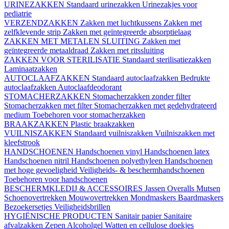
URINEZAKKEN
Standaard urinezakken
Urinezakjes voor
pediatrie
VERZENDZAKKEN
Zakken met luchtkussens
Zakken met
zelfklevende strip
Zakken met geïntegreerde absorptielaag
ZAKKEN MET METALEN SLUITING
Zakken met
geïntegreerde metaaldraad
Zakken met ritssluiting
ZAKKEN VOOR STERILISATIE
Standaard sterilisatiezakken
Laminaatzakken
AUTOCLAAFZAKKEN
Standaard autoclaafzakken
Bedrukte
autoclaafzakken
Autoclaafdeodorant
STOMACHERZAKKEN
Stomacherzakken zonder filter
Stomacherzakken met filter
Stomacherzakken met gedehydrateerd
medium
Toebehoren voor stomacherzakken
BRAAKZAKKEN
Plastic braakzakken
VUILNISZAKKEN
Standaard vuilniszakken
Vuilniszakken met
kleefstrook
HANDSCHOENEN
Handschoenen vinyl
Handschoenen latex
Handschoenen nitril
Handschoenen polyethyleen
Handschoenen
met hoge gevoeligheid
Veiligheids- & beschermhandschoenen
Toebehoren voor handschoenen
BESCHERMKLEDIJ & ACCESSOIRES
Jassen
Overalls
Mutsen
Schoenovertrekken
Mouwovertrekken
Mondmaskers
Baardmaskers
Bezoekersetjes
Veiligheidsbrillen
HYGIËNISCHE PRODUCTEN
Sanitair papier
Sanitaire
afvalzakken
Zepen
Alcoholgel
Watten en cellulose doekjes