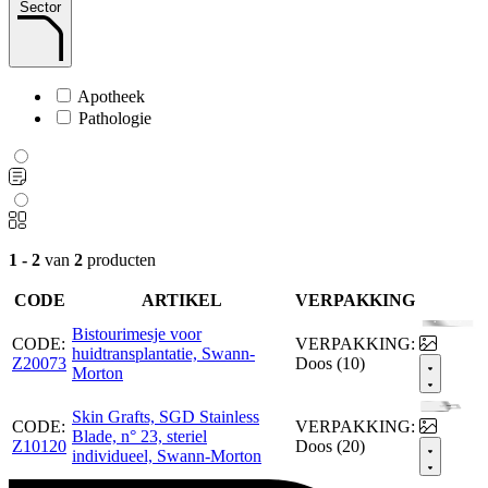
Sector
Apotheek
Pathologie
1 - 2
van
2
producten
CODE
ARTIKEL
VERPAKKING
Bistourimesje voor
CODE:
VERPAKKING:
huidtransplantatie, Swann-
Z20073
Doos (10)
Morton
Skin Grafts, SGD Stainless
CODE:
VERPAKKING:
Blade, n° 23, steriel
Z10120
Doos (20)
individueel, Swann-Morton