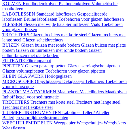
KOLVEN
Rondbodemkolven
Platbodemkolven
Volumetrische
maatkolven
LABOFLESSEN
Standaard laboflessen
Gespecialiseerde
laboflessen
Bruine laboflessen
Toebehoren voor glazen laboflessen
FLESSEN
Flessen met wijde hals
Serumflessen
Vials
Toebehoren
voor glazen flessen
TRECHTERS
Glazen trechters met korte steel
Glazen trechters met
lange steel
Glazen scheidtrechters
BUIZEN
Glazen buizen met ronde bodem
Glazen buizen met platte
bodem
Glazen cultuurbuizen met ronde bodem
Glazen
cultuurbuizen met platte bodem
FILTRATIE
Filterapparaat
PIPETTEN
Glazen pasteurpipetten
Glazen serologische pipetten
Glazen volumepipetten
Toebehoren voor glazen pipetten
KLEIN GLASWERK
Horlogeglazen
MICROSCOPIE
Objectglaasjes
Dekglaasjes
Telkamers
Toebehoren
voor microscopie
PLASTIC MAATVORMEN
Maatbekers
Maatcilinders
Maatkolven
Imhoff kegel voor sedimentatie
TRECHTERS
Trechters met korte steel
Trechters met lange steel
Trechters met flexibele steel
TIJDMEETINSTRUMENTEN
Labotimer
Teller / Afteller
Batterijen voor tijdmeetinstrumenten
WEEGHULPMIDDELEN
Weegpapier
Weegschuitjes
Weegbekers
Weegflessen