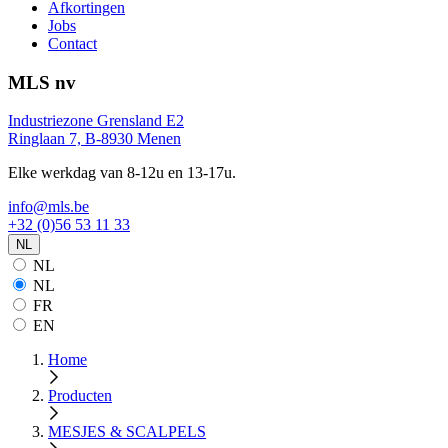
Afkortingen
Jobs
Contact
MLS nv
Industriezone Grensland E2
Ringlaan 7, B-8930 Menen
Elke werkdag van 8-12u en 13-17u.
info@mls.be
+32 (0)56 53 11 33
NL
NL
NL
FR
EN
Home
Producten
MESJES & SCALPELS