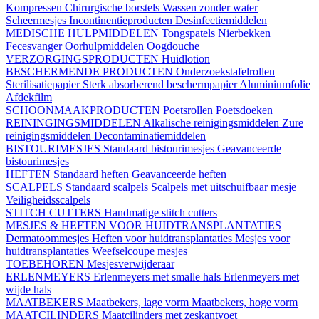
Kompressen
Chirurgische borstels
Wassen zonder water
Scheermesjes
Incontinentieproducten
Desinfectiemiddelen
MEDISCHE HULPMIDDELEN
Tongspatels
Nierbekken
Fecesvanger
Oorhulpmiddelen
Oogdouche
VERZORGINGSPRODUCTEN
Huidlotion
BESCHERMENDE PRODUCTEN
Onderzoekstafelrollen
Sterilisatiepapier
Sterk absorberend beschermpapier
Aluminiumfolie
Afdekfilm
SCHOONMAAKPRODUCTEN
Poetsrollen
Poetsdoeken
REININGINGSMIDDELEN
Alkalische reinigingsmiddelen
Zure
reinigingsmiddelen
Decontaminatiemiddelen
BISTOURIMESJES
Standaard bistourimesjes
Geavanceerde
bistourimesjes
HEFTEN
Standaard heften
Geavanceerde heften
SCALPELS
Standaard scalpels
Scalpels met uitschuifbaar mesje
Veiligheidsscalpels
STITCH CUTTERS
Handmatige stitch cutters
MESJES & HEFTEN VOOR HUIDTRANSPLANTATIES
Dermatoommesjes
Heften voor huidtransplantaties
Mesjes voor
huidtransplantaties
Weefselcoupe mesjes
TOEBEHOREN
Mesjesverwijderaar
ERLENMEYERS
Erlenmeyers met smalle hals
Erlenmeyers met
wijde hals
MAATBEKERS
Maatbekers, lage vorm
Maatbekers, hoge vorm
MAATCILINDERS
Maatcilinders met zeskantvoet