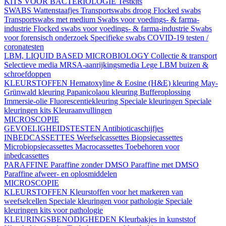
KITS VOOR BACTERIOLOGIE
Testkits
SWABS
Wattenstaafjes
Transportswabs droog
Flocked swabs
Transportswabs met medium
Swabs voor voedings- & farma-
industrie
Flocked swabs voor voedings- & farma-industrie
Swabs
voor forensisch onderzoek
Specifieke swabs
COVID-19 testen /
coronatesten
LBM, LIQUID BASED MICROBIOLOGY
Collectie & transport
Selectieve media
MRSA-aanrijkingsmedia
Lege LBM buizen &
schroefdoppen
KLEURSTOFFEN
Hematoxyline & Eosine (H&E) kleuring
May-
Grünwald kleuring
Papanicolaou kleuring
Bufferoplossing
Immersie-olie
Fluorescentiekleuring
Speciale kleuringen
Speciale
kleuringen kits
Kleuraanvullingen
MICROSCOPIE
GEVOELIGHEIDSTESTEN
Antibioticaschijfjes
INBEDCASSETTES
Weefselcassettes
Biopsiecassettes
Microbiopsiecassettes
Macrocassettes
Toebehoren voor
inbedcassettes
PARAFFINE
Paraffine zonder DMSO
Paraffine met DMSO
Paraffine afweer- en oplosmiddelen
MICROSCOPIE
KLEURSTOFFEN
Kleurstoffen voor het markeren van
weefselcellen
Speciale kleuringen voor pathologie
Speciale
kleuringen kits voor pathologie
KLEURINGSBENODIGHEDEN
Kleurbakjes in kunststof