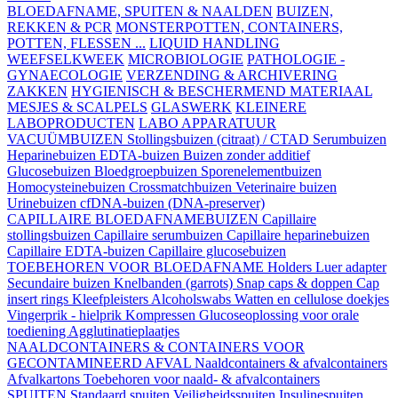
BLOEDAFNAME, SPUITEN & NAALDEN
BUIZEN,
REKKEN & PCR
MONSTERPOTTEN, CONTAINERS,
POTTEN, FLESSEN ...
LIQUID HANDLING
WEEFSELKWEEK
MICROBIOLOGIE
PATHOLOGIE -
GYNAECOLOGIE
VERZENDING & ARCHIVERING
ZAKKEN
HYGIENISCH & BESCHERMEND MATERIAAL
MESJES & SCALPELS
GLASWERK
KLEINERE
LABOPRODUCTEN
LABO APPARATUUR
VACUÜMBUIZEN
Stollingsbuizen (citraat) / CTAD
Serumbuizen
Heparinebuizen
EDTA-buizen
Buizen zonder additief
Glucosebuizen
Bloedgroepbuizen
Sporenelementbuizen
Homocysteinebuizen
Crossmatchbuizen
Veterinaire buizen
Urinebuizen
cfDNA-buizen (DNA-preserver)
CAPILLAIRE BLOEDAFNAMEBUIZEN
Capillaire
stollingsbuizen
Capillaire serumbuizen
Capillaire heparinebuizen
Capillaire EDTA-buizen
Capillaire glucosebuizen
TOEBEHOREN VOOR BLOEDAFNAME
Holders
Luer adapter
Secundaire buizen
Knelbanden (garrots)
Snap caps & doppen
Cap
insert rings
Kleefpleisters
Alcoholswabs
Watten en cellulose doekjes
Vingerprik - hielprik
Kompressen
Glucoseoplossing voor orale
toediening
Agglutinatieplaatjes
NAALDCONTAINERS & CONTAINERS VOOR
GECONTAMINEERD AFVAL
Naaldcontainers & afvalcontainers
Afvalkartons
Toebehoren voor naald- & afvalcontainers
SPUITEN
Standaard spuiten
Veiligheidsspuiten
Insulinespuiten