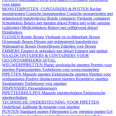
voor platen
MONSTERPOTTEN, CONTAINERS & POTTEN
Rechte
monsterpotten
Conische monsterpotten
Conische monsterpotten met
geïntegreerd transferdevice
Ronde containers
Vierkante containers
Schepbekers
Bekers met metalen deksel
Potten met wijde opening
(zalfpotten)
Medicijnbekers
Bekers met zelfklevend deksel
Drinkbekers
FLESSEN
Ronde flessen
Vierkante en rechthoekige flessen
Octagonale flessen
Flessen met geïntegreerd transferdevice
Wateranalyse flessen
Doseerflessen
Etiketten voor flessen
EMMERS
Emmers te gebruiken met deksel
Emmers met giettuit
NAALDCONTAINERS & CONTAINERS VOOR
GECONTAMINEERD AFVAL
WEGWERPPIPETTEN
Plastic serologische pipetten
Peertjes voor
pipetten
Pasteurpipetten
Toebehoren voor wegwerppipetten
PIPETTEN
Manuele pipetten
Elektronische pipetten
Pipetten voor
verdunningen
Positive displacement pipetten
Repetitieve pipetten
Spuitpipetten
Toebehoren voor pipetten
DISPENSERS
Flessendispensers
PIPETTEERHULPEN
Manuele pipetteerhulpen
Elektronische
pipetteerhulpen
TECHNISCHE ONDERSTEUNING VOOR PIPETTEN
Onderhoud, kalibratie & reparatie voor pipetten
PUNTEN
Standaard punten
Filterpunten
Low retention punten
Gel