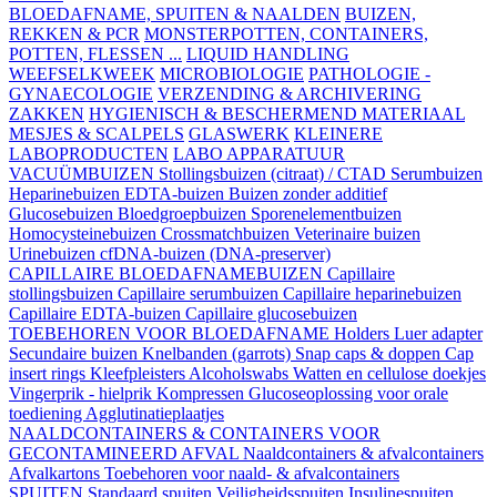
BLOEDAFNAME, SPUITEN & NAALDEN
BUIZEN,
REKKEN & PCR
MONSTERPOTTEN, CONTAINERS,
POTTEN, FLESSEN ...
LIQUID HANDLING
WEEFSELKWEEK
MICROBIOLOGIE
PATHOLOGIE -
GYNAECOLOGIE
VERZENDING & ARCHIVERING
ZAKKEN
HYGIENISCH & BESCHERMEND MATERIAAL
MESJES & SCALPELS
GLASWERK
KLEINERE
LABOPRODUCTEN
LABO APPARATUUR
VACUÜMBUIZEN
Stollingsbuizen (citraat) / CTAD
Serumbuizen
Heparinebuizen
EDTA-buizen
Buizen zonder additief
Glucosebuizen
Bloedgroepbuizen
Sporenelementbuizen
Homocysteinebuizen
Crossmatchbuizen
Veterinaire buizen
Urinebuizen
cfDNA-buizen (DNA-preserver)
CAPILLAIRE BLOEDAFNAMEBUIZEN
Capillaire
stollingsbuizen
Capillaire serumbuizen
Capillaire heparinebuizen
Capillaire EDTA-buizen
Capillaire glucosebuizen
TOEBEHOREN VOOR BLOEDAFNAME
Holders
Luer adapter
Secundaire buizen
Knelbanden (garrots)
Snap caps & doppen
Cap
insert rings
Kleefpleisters
Alcoholswabs
Watten en cellulose doekjes
Vingerprik - hielprik
Kompressen
Glucoseoplossing voor orale
toediening
Agglutinatieplaatjes
NAALDCONTAINERS & CONTAINERS VOOR
GECONTAMINEERD AFVAL
Naaldcontainers & afvalcontainers
Afvalkartons
Toebehoren voor naald- & afvalcontainers
SPUITEN
Standaard spuiten
Veiligheidsspuiten
Insulinespuiten