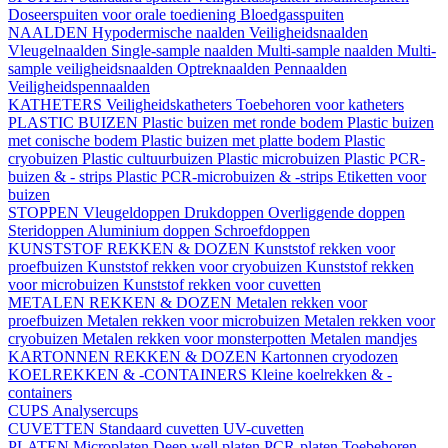
Doseerspuiten voor orale toediening
Bloedgasspuiten
NAALDEN
Hypodermische naalden
Veiligheidsnaalden
Vleugelnaalden
Single-sample naalden
Multi-sample naalden
Multi-
sample veiligheidsnaalden
Optreknaalden
Pennaalden
Veiligheidspennaalden
KATHETERS
Veiligheidskatheters
Toebehoren voor katheters
PLASTIC BUIZEN
Plastic buizen met ronde bodem
Plastic buizen
met conische bodem
Plastic buizen met platte bodem
Plastic
cryobuizen
Plastic cultuurbuizen
Plastic microbuizen
Plastic PCR-
buizen & - strips
Plastic PCR-microbuizen & -strips
Etiketten voor
buizen
STOPPEN
Vleugeldoppen
Drukdoppen
Overliggende doppen
Steridoppen
Aluminium doppen
Schroefdoppen
KUNSTSTOF REKKEN & DOZEN
Kunststof rekken voor
proefbuizen
Kunststof rekken voor cryobuizen
Kunststof rekken
voor microbuizen
Kunststof rekken voor cuvetten
METALEN REKKEN & DOZEN
Metalen rekken voor
proefbuizen
Metalen rekken voor microbuizen
Metalen rekken voor
cryobuizen
Metalen rekken voor monsterpotten
Metalen mandjes
KARTONNEN REKKEN & DOZEN
Kartonnen cryodozen
KOELREKKEN & -CONTAINERS
Kleine koelrekken & -
containers
CUPS
Analysercups
CUVETTEN
Standaard cuvetten
UV-cuvetten
PLATEN
Microplaten
Deep well platen
PCR-platen
Toebehoren