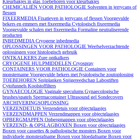
Kleurbakjes in glas
Toebehoren voor kleurbakjes
CHEMICALIËN VOOR PATHOLOGIE
Solventen in jerrycans of
flessen
FIXEERMEDIA
Fixatieven in jerrycans of flessen
Voorgevulde
bekers en emmers met fixeermedia
Cytologisch fixeermedia
Voorgevulde schalen met fixeermedia
Formaline neutraliserende
producten
INBEDMEDIA
Cryogene inbedmedia
OPLOSSINGEN VOOR PATHOLOGIE
Weefselverzachtende
oplossingen voor histologisch gebruik
ONTKALKERS
Zure ontkalkers
CRYOGENE HULPMIDDELEN
Cryospray
CONTAINERS VOOR PATHOLOGIE
Containers voor
monstername
Voorgevulde bekers met fysiologische zoutoplossing
TOEBEHOREN
Snijplanken
Snijgereedschap
Labostiften
Cytofunnels
Koolstoffilters
GYNAECOLOGIE
Vaginale speculums
Gynaecologische
brushes/spatels
Spermacontainer
Ultrasound gel
Sondecovers
ARCHIVERINGSOPLOSSING
VERZENDETUIS
Verzendetuis voor objectglaasjes
VERZENDMAPPEN
Verzendmappen voor objectglaasjes
OPBERGMAPPEN
Opbergmappen voor objectglaasjes
VERZEND- & OPSLAGBOXEN
Boxen voor objectglaasjes
Boxen voor cassettes & pathologische monsters
Boxen voor
individuele monsterafname
Boxen voor bloedafname
Boxen voor