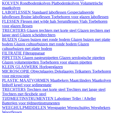
KOLVEN
Rondbodemkolven
Platbodemkolven
Volumetrische
maatkolven
LABOFLESSEN
Standaard laboflessen
Gespecialiseerde
laboflessen
Bruine laboflessen
Toebehoren voor glazen laboflessen
FLESSEN
Flessen met wijde hals
Serumflessen
Vials
Toebehoren
voor glazen flessen
TRECHTERS
Glazen trechters met korte steel
Glazen trechters met
lange steel
Glazen scheidtrechters
BUIZEN
Glazen buizen met ronde bodem
Glazen buizen met platte
bodem
Glazen cultuurbuizen met ronde bodem
Glazen
cultuurbuizen met platte bodem
FILTRATIE
Filterapparaat
PIPETTEN
Glazen pasteurpipetten
Glazen serologische pipetten
Glazen volumepipetten
Toebehoren voor glazen pipetten
KLEIN GLASWERK
Horlogeglazen
MICROSCOPIE
Objectglaasjes
Dekglaasjes
Telkamers
Toebehoren
voor microscopie
PLASTIC MAATVORMEN
Maatbekers
Maatcilinders
Maatkolven
Imhoff kegel voor sedimentatie
TRECHTERS
Trechters met korte steel
Trechters met lange steel
Trechters met flexibele steel
TIJDMEETINSTRUMENTEN
Labotimer
Teller / Afteller
Batterijen voor tijdmeetinstrumenten
WEEGHULPMIDDELEN
Weegpapier
Weegschuitjes
Weegbekers
Weegflessen