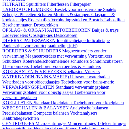
FILTRATIE
Spuitfilters
Filterflessen
Filterpapier
LABORATORIUMGEREI
Bestek voor monstername
Spatels
Schepjes
Pincetten
Scharen
Mortiers & stampers
Glasparels &
kooksteentjes
Roerstaafjes
Verbindingsstukken
Borstels
Labostiften
Beschermmatten
Droogrekken
OPSLAG- & ORGANISATIETOEBEHOREN
Bakjes & trays
Ladeverdelers
Opslagrekjes
Desiccatoren
DIVERSE PAPIERWAREN
Identificatietape
Indicatietape
Papierstrips voor zuurtegraadmeting (pH)
ROERDERS & SCHUDDERS
Magneetroerders zonder
verwarming
Magneetroerders met verwarming
Vortexmixers
Schudders
Roterende/schommelende schudders
Schudincubatoren
Thermomixers
Toebehoren voor roerders & schudders
KOELKASTEN & VRIEZERS
Koelkasten
Vriezers
WATERBADEN (BAINS-MARIE)
Ultrasone waterbaden
Waterbaden voor objectglaasjes
Toebehoren voor bains-marie
VERWARMINGSPLATEN
Standaard verwarmingsplaten
Verwarmingsplaten voor objectglaasjes
Toebehoren voor
verwarmingsplaten
KOELPLATEN
Standaard koelplaten
Toebehoren voor koelplaten
WEEGSCHALEN & BALANSEN
Analytische balansen
Precisiebalansen
Compacte balansen
Vochtanalysers
Kalibratiegewichten
CENTRIFUGES
Microcentrifuges
Minicentrifuges
Tafelcentrifuges
Vloercentrifuges
Hematocriet centrifuges
Toebehoren voor