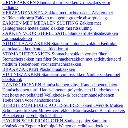
URINEZAKKEN
Standaard urinezakken
Urinezakjes voor
pediatrie
VERZENDZAKKEN
Zakken met luchtkussens
Zakken met
zelfklevende strip
Zakken met geïntegreerde absorptielaag
ZAKKEN MET METALEN SLUITING
Zakken met
geïntegreerde metaaldraad
Zakken met ritssluiting
ZAKKEN VOOR STERILISATIE
Standaard sterilisatiezakken
Laminaatzakken
AUTOCLAAFZAKKEN
Standaard autoclaafzakken
Bedrukte
autoclaafzakken
Autoclaafdeodorant
STOMACHERZAKKEN
Stomacherzakken zonder filter
Stomacherzakken met filter
Stomacherzakken met gedehydrateerd
medium
Toebehoren voor stomacherzakken
BRAAKZAKKEN
Plastic braakzakken
VUILNISZAKKEN
Standaard vuilniszakken
Vuilniszakken met
kleefstrook
HANDSCHOENEN
Handschoenen vinyl
Handschoenen latex
Handschoenen nitril
Handschoenen polyethyleen
Handschoenen
met hoge gevoeligheid
Veiligheids- & beschermhandschoenen
Toebehoren voor handschoenen
BESCHERMKLEDIJ & ACCESSOIRES
Jassen
Overalls
Mutsen
Schoenovertrekken
Mouwovertrekken
Mondmaskers
Baardmaskers
Bezoekersetjes
Veiligheidsbrillen
HYGIËNISCHE PRODUCTEN
Sanitair papier
Sanitaire
afvalzakken
Zepen
Alcoholgel
Watten en cellulose doekjes