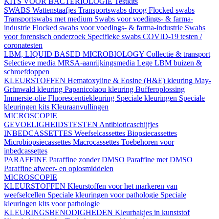
KITS VOOR BACTERIOLOGIE
Testkits
SWABS
Wattenstaafjes
Transportswabs droog
Flocked swabs
Transportswabs met medium
Swabs voor voedings- & farma-
industrie
Flocked swabs voor voedings- & farma-industrie
Swabs
voor forensisch onderzoek
Specifieke swabs
COVID-19 testen /
coronatesten
LBM, LIQUID BASED MICROBIOLOGY
Collectie & transport
Selectieve media
MRSA-aanrijkingsmedia
Lege LBM buizen &
schroefdoppen
KLEURSTOFFEN
Hematoxyline & Eosine (H&E) kleuring
May-
Grünwald kleuring
Papanicolaou kleuring
Bufferoplossing
Immersie-olie
Fluorescentiekleuring
Speciale kleuringen
Speciale
kleuringen kits
Kleuraanvullingen
MICROSCOPIE
GEVOELIGHEIDSTESTEN
Antibioticaschijfjes
INBEDCASSETTES
Weefselcassettes
Biopsiecassettes
Microbiopsiecassettes
Macrocassettes
Toebehoren voor
inbedcassettes
PARAFFINE
Paraffine zonder DMSO
Paraffine met DMSO
Paraffine afweer- en oplosmiddelen
MICROSCOPIE
KLEURSTOFFEN
Kleurstoffen voor het markeren van
weefselcellen
Speciale kleuringen voor pathologie
Speciale
kleuringen kits voor pathologie
KLEURINGSBENODIGHEDEN
Kleurbakjes in kunststof