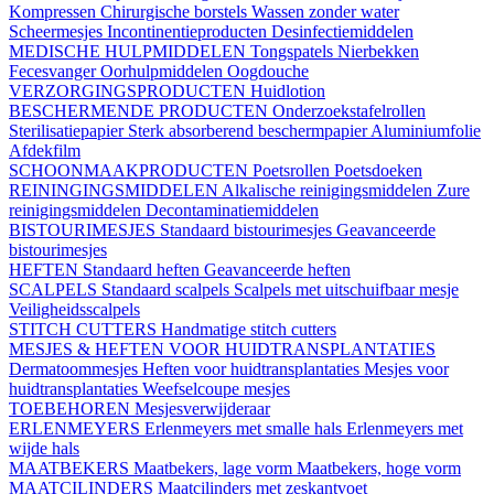
Kompressen
Chirurgische borstels
Wassen zonder water
Scheermesjes
Incontinentieproducten
Desinfectiemiddelen
MEDISCHE HULPMIDDELEN
Tongspatels
Nierbekken
Fecesvanger
Oorhulpmiddelen
Oogdouche
VERZORGINGSPRODUCTEN
Huidlotion
BESCHERMENDE PRODUCTEN
Onderzoekstafelrollen
Sterilisatiepapier
Sterk absorberend beschermpapier
Aluminiumfolie
Afdekfilm
SCHOONMAAKPRODUCTEN
Poetsrollen
Poetsdoeken
REININGINGSMIDDELEN
Alkalische reinigingsmiddelen
Zure
reinigingsmiddelen
Decontaminatiemiddelen
BISTOURIMESJES
Standaard bistourimesjes
Geavanceerde
bistourimesjes
HEFTEN
Standaard heften
Geavanceerde heften
SCALPELS
Standaard scalpels
Scalpels met uitschuifbaar mesje
Veiligheidsscalpels
STITCH CUTTERS
Handmatige stitch cutters
MESJES & HEFTEN VOOR HUIDTRANSPLANTATIES
Dermatoommesjes
Heften voor huidtransplantaties
Mesjes voor
huidtransplantaties
Weefselcoupe mesjes
TOEBEHOREN
Mesjesverwijderaar
ERLENMEYERS
Erlenmeyers met smalle hals
Erlenmeyers met
wijde hals
MAATBEKERS
Maatbekers, lage vorm
Maatbekers, hoge vorm
MAATCILINDERS
Maatcilinders met zeskantvoet