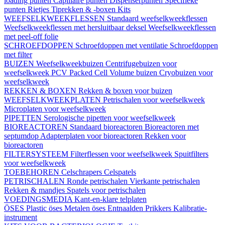
loading punten
Capillaire punten
Dispenserpunten
Specifieke
punten
Rietjes
Tiprekken & -boxen
Kits
WEEFSELKWEEKFLESSEN
Standaard weefselkweekflessen
Weefselkweekflessen met hersluitbaar deksel
Weefselkweekflessen
met peel-off folie
SCHROEFDOPPEN
Schroefdoppen met ventilatie
Schroefdoppen
met filter
BUIZEN
Weefselkweekbuizen
Centrifugebuizen voor
weefselkweek
PCV Packed Cell Volume buizen
Cryobuizen voor
weefselkweek
REKKEN & BOXEN
Rekken & boxen voor buizen
WEEFSELKWEEKPLATEN
Petrischalen voor weefselkweek
Microplaten voor weefselkweek
PIPETTEN
Serologische pipetten voor weefselkweek
BIOREACTOREN
Standaard bioreactoren
Bioreactoren met
septumdop
Adapterplaten voor bioreactoren
Rekken voor
bioreactoren
FILTERSYSTEEM
Filterflessen voor weefselkweek
Spuitfilters
voor weefselkweek
TOEBEHOREN
Celschrapers
Celspatels
PETRISCHALEN
Ronde petrischalen
Vierkante petrischalen
Rekken & mandjes
Spatels voor petrischalen
VOEDINGSMEDIA
Kant-en-klare telplaten
ÖSES
Plastic öses
Metalen öses
Entnaalden
Prikkers
Kalibratie-
instrument