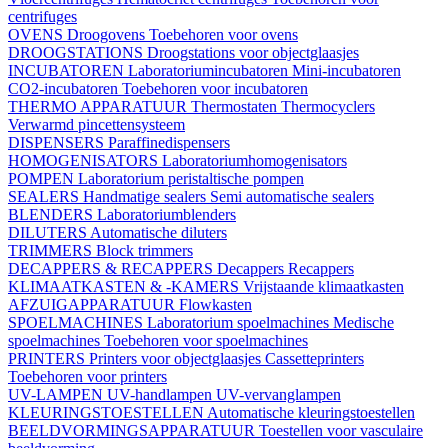
centrifuges
OVENS
Droogovens
Toebehoren voor ovens
DROOGSTATIONS
Droogstations voor objectglaasjes
INCUBATOREN
Laboratoriumincubatoren
Mini-incubatoren
CO2-incubatoren
Toebehoren voor incubatoren
THERMO APPARATUUR
Thermostaten
Thermocyclers
Verwarmd pincettensysteem
DISPENSERS
Paraffinedispensers
HOMOGENISATORS
Laboratoriumhomogenisators
POMPEN
Laboratorium peristaltische pompen
SEALERS
Handmatige sealers
Semi automatische sealers
BLENDERS
Laboratoriumblenders
DILUTERS
Automatische diluters
TRIMMERS
Block trimmers
DECAPPERS & RECAPPERS
Decappers
Recappers
KLIMAATKASTEN & -KAMERS
Vrijstaande klimaatkasten
AFZUIGAPPARATUUR
Flowkasten
SPOELMACHINES
Laboratorium spoelmachines
Medische
spoelmachines
Toebehoren voor spoelmachines
PRINTERS
Printers voor objectglaasjes
Cassetteprinters
Toebehoren voor printers
UV-LAMPEN
UV-handlampen
UV-vervanglampen
KLEURINGSTOESTELLEN
Automatische kleuringstoestellen
BEELDVORMINGSAPPARATUUR
Toestellen voor vasculaire