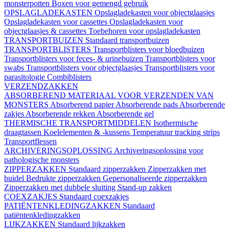
monsterpotten
Boxen voor gemengd gebruik
OPSLAGLADEKASTEN
Opslagladekasten voor objectglaasjes
Opslagladekasten voor cassettes
Opslagladekasten voor
objectglaasjes & cassettes
Toebehoren voor opslagladekasten
TRANSPORTBUIZEN
Standaard transportbuizen
TRANSPORTBLISTERS
Transportblisters voor bloedbuizen
Transportblisters voor feces- & urinebuizen
Transportblisters voor
swabs
Transportblisters voor objectglaasjes
Transportblisters voor
parasitologie
Combiblisters
VERZENDZAKKEN
ABSORBEREND MATERIAAL VOOR VERZENDEN VAN
MONSTERS
Absorberend papier
Absorberende pads
Absorberende
zakjes
Absorberende rekken
Absorberende gel
THERMISCHE TRANSPORTMIDDELEN
Isothermische
draagtassen
Koelelementen & -kussens
Temperatuur tracking strips
Transportflessen
ARCHIVERINGSOPLOSSING
Archiveringsoplossing voor
pathologische monsters
ZIPPERZAKKEN
Standaard zipperzakken
Zipperzakken met
buidel
Bedrukte zipperzakken
Gepersonaliseerde zipperzakken
Zipperzakken met dubbele sluiting
Stand-up zakken
COEXZAKJES
Standaard coexzakjes
PATIËNTENKLEDINGZAKKEN
Standaard
patiëntenkledingzakken
LIJKZAKKEN
Standaard lijkzakken