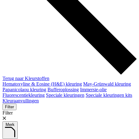
Terug naar Kleurstoffen
Hematoxyline & Eosine (H&E) kleuring
May-Grünwald kleuring
Papanicolaou kleuring
Bufferoplossing
Immersie-olie
Fluorescentiekleuring
Speciale kleuringen
Speciale kleuringen kits
Kleuraanvullingen
Filter
Filter
Merk