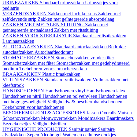
URINEZAKKEN
Standaard urinezakken
Urinezakjes voor
pediatrie
VERZENDZAKKEN
Zakken met luchtkussens
Zakken met
zelfklevende strip
Zakken met geïntegreerde absorptielaag
ZAKKEN MET METALEN SLUITING
Zakken met
geïntegreerde metaaldraad
Zakken met ritssluiting
ZAKKEN VOOR STERILISATIE
Standaard sterilisatiezakken
Laminaatzakken
AUTOCLAAFZAKKEN
Standaard autoclaafzakken
Bedrukte
autoclaafzakken
Autoclaafdeodorant
STOMACHERZAKKEN
Stomacherzakken zonder filter
Stomacherzakken met filter
Stomacherzakken met gedehydrateerd
medium
Toebehoren voor stomacherzakken
BRAAKZAKKEN
Plastic braakzakken
VUILNISZAKKEN
Standaard vuilniszakken
Vuilniszakken met
kleefstrook
HANDSCHOENEN
Handschoenen vinyl
Handschoenen latex
Handschoenen nitril
Handschoenen polyethyleen
Handschoenen
met hoge gevoeligheid
Veiligheids- & beschermhandschoenen
Toebehoren voor handschoenen
BESCHERMKLEDIJ & ACCESSOIRES
Jassen
Overalls
Mutsen
Schoenovertrekken
Mouwovertrekken
Mondmaskers
Baardmaskers
Bezoekersetjes
Veiligheidsbrillen
HYGIËNISCHE PRODUCTEN
Sanitair papier
Sanitaire
afvalzakken
Zepen
Alcoholgel
Watten en cellulose doekjes