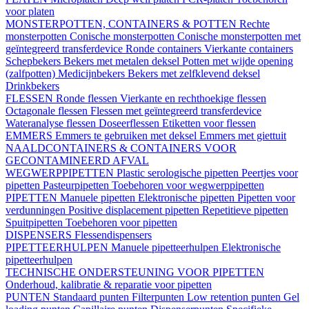
voor platen
MONSTERPOTTEN, CONTAINERS & POTTEN
Rechte
monsterpotten
Conische monsterpotten
Conische monsterpotten met
geïntegreerd transferdevice
Ronde containers
Vierkante containers
Schepbekers
Bekers met metalen deksel
Potten met wijde opening
(zalfpotten)
Medicijnbekers
Bekers met zelfklevend deksel
Drinkbekers
FLESSEN
Ronde flessen
Vierkante en rechthoekige flessen
Octagonale flessen
Flessen met geïntegreerd transferdevice
Wateranalyse flessen
Doseerflessen
Etiketten voor flessen
EMMERS
Emmers te gebruiken met deksel
Emmers met giettuit
NAALDCONTAINERS & CONTAINERS VOOR
GECONTAMINEERD AFVAL
WEGWERPPIPETTEN
Plastic serologische pipetten
Peertjes voor
pipetten
Pasteurpipetten
Toebehoren voor wegwerppipetten
PIPETTEN
Manuele pipetten
Elektronische pipetten
Pipetten voor
verdunningen
Positive displacement pipetten
Repetitieve pipetten
Spuitpipetten
Toebehoren voor pipetten
DISPENSERS
Flessendispensers
PIPETTEERHULPEN
Manuele pipetteerhulpen
Elektronische
pipetteerhulpen
TECHNISCHE ONDERSTEUNING VOOR PIPETTEN
Onderhoud, kalibratie & reparatie voor pipetten
PUNTEN
Standaard punten
Filterpunten
Low retention punten
Gel