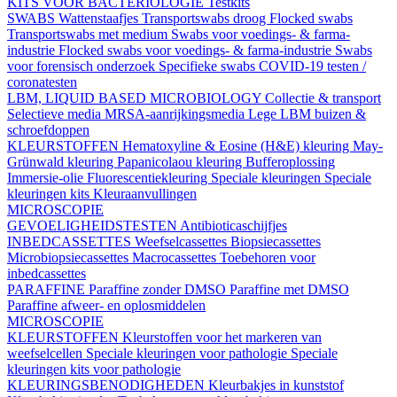
KITS VOOR BACTERIOLOGIE
Testkits
SWABS
Wattenstaafjes
Transportswabs droog
Flocked swabs
Transportswabs met medium
Swabs voor voedings- & farma-
industrie
Flocked swabs voor voedings- & farma-industrie
Swabs
voor forensisch onderzoek
Specifieke swabs
COVID-19 testen /
coronatesten
LBM, LIQUID BASED MICROBIOLOGY
Collectie & transport
Selectieve media
MRSA-aanrijkingsmedia
Lege LBM buizen &
schroefdoppen
KLEURSTOFFEN
Hematoxyline & Eosine (H&E) kleuring
May-
Grünwald kleuring
Papanicolaou kleuring
Bufferoplossing
Immersie-olie
Fluorescentiekleuring
Speciale kleuringen
Speciale
kleuringen kits
Kleuraanvullingen
MICROSCOPIE
GEVOELIGHEIDSTESTEN
Antibioticaschijfjes
INBEDCASSETTES
Weefselcassettes
Biopsiecassettes
Microbiopsiecassettes
Macrocassettes
Toebehoren voor
inbedcassettes
PARAFFINE
Paraffine zonder DMSO
Paraffine met DMSO
Paraffine afweer- en oplosmiddelen
MICROSCOPIE
KLEURSTOFFEN
Kleurstoffen voor het markeren van
weefselcellen
Speciale kleuringen voor pathologie
Speciale
kleuringen kits voor pathologie
KLEURINGSBENODIGHEDEN
Kleurbakjes in kunststof