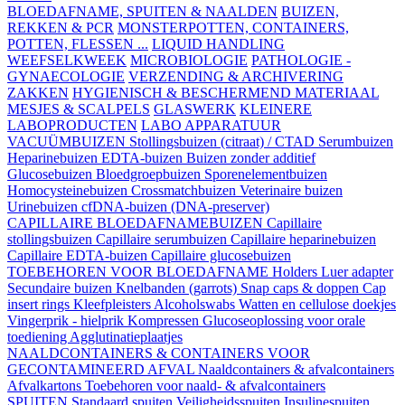
BLOEDAFNAME, SPUITEN & NAALDEN
BUIZEN,
REKKEN & PCR
MONSTERPOTTEN, CONTAINERS,
POTTEN, FLESSEN ...
LIQUID HANDLING
WEEFSELKWEEK
MICROBIOLOGIE
PATHOLOGIE -
GYNAECOLOGIE
VERZENDING & ARCHIVERING
ZAKKEN
HYGIENISCH & BESCHERMEND MATERIAAL
MESJES & SCALPELS
GLASWERK
KLEINERE
LABOPRODUCTEN
LABO APPARATUUR
VACUÜMBUIZEN
Stollingsbuizen (citraat) / CTAD
Serumbuizen
Heparinebuizen
EDTA-buizen
Buizen zonder additief
Glucosebuizen
Bloedgroepbuizen
Sporenelementbuizen
Homocysteinebuizen
Crossmatchbuizen
Veterinaire buizen
Urinebuizen
cfDNA-buizen (DNA-preserver)
CAPILLAIRE BLOEDAFNAMEBUIZEN
Capillaire
stollingsbuizen
Capillaire serumbuizen
Capillaire heparinebuizen
Capillaire EDTA-buizen
Capillaire glucosebuizen
TOEBEHOREN VOOR BLOEDAFNAME
Holders
Luer adapter
Secundaire buizen
Knelbanden (garrots)
Snap caps & doppen
Cap
insert rings
Kleefpleisters
Alcoholswabs
Watten en cellulose doekjes
Vingerprik - hielprik
Kompressen
Glucoseoplossing voor orale
toediening
Agglutinatieplaatjes
NAALDCONTAINERS & CONTAINERS VOOR
GECONTAMINEERD AFVAL
Naaldcontainers & afvalcontainers
Afvalkartons
Toebehoren voor naald- & afvalcontainers
SPUITEN
Standaard spuiten
Veiligheidsspuiten
Insulinespuiten