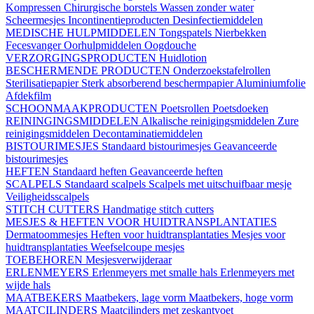
Kompressen
Chirurgische borstels
Wassen zonder water
Scheermesjes
Incontinentieproducten
Desinfectiemiddelen
MEDISCHE HULPMIDDELEN
Tongspatels
Nierbekken
Fecesvanger
Oorhulpmiddelen
Oogdouche
VERZORGINGSPRODUCTEN
Huidlotion
BESCHERMENDE PRODUCTEN
Onderzoekstafelrollen
Sterilisatiepapier
Sterk absorberend beschermpapier
Aluminiumfolie
Afdekfilm
SCHOONMAAKPRODUCTEN
Poetsrollen
Poetsdoeken
REININGINGSMIDDELEN
Alkalische reinigingsmiddelen
Zure
reinigingsmiddelen
Decontaminatiemiddelen
BISTOURIMESJES
Standaard bistourimesjes
Geavanceerde
bistourimesjes
HEFTEN
Standaard heften
Geavanceerde heften
SCALPELS
Standaard scalpels
Scalpels met uitschuifbaar mesje
Veiligheidsscalpels
STITCH CUTTERS
Handmatige stitch cutters
MESJES & HEFTEN VOOR HUIDTRANSPLANTATIES
Dermatoommesjes
Heften voor huidtransplantaties
Mesjes voor
huidtransplantaties
Weefselcoupe mesjes
TOEBEHOREN
Mesjesverwijderaar
ERLENMEYERS
Erlenmeyers met smalle hals
Erlenmeyers met
wijde hals
MAATBEKERS
Maatbekers, lage vorm
Maatbekers, hoge vorm
MAATCILINDERS
Maatcilinders met zeskantvoet