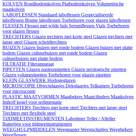
KOLVEN
Rondbodemkolven
Platbodemkolven
Volumetrische
maatkolven
LABOFLESSEN
Standaard laboflessen
Gespecialiseerde
laboflessen
Bruine laboflessen
Toebehoren voor glazen laboflessen
FLESSEN
Flessen met wijde hals
Serumflessen
Vials
Toebehoren
voor glazen flessen
TRECHTERS
Glazen trechters met korte steel
Glazen trechters met
lange steel
Glazen scheidtrechters
BUIZEN
Glazen buizen met ronde bodem
Glazen buizen met platte
bodem
Glazen cultuurbuizen met ronde bodem
Glazen
cultuurbuizen met platte bodem
FILTRATIE
Filterapparaat
PIPETTEN
Glazen pasteurpipetten
Glazen serologische pipetten
Glazen volumepipetten
Toebehoren voor glazen pipetten
KLEIN GLASWERK
Horlogeglazen
MICROSCOPIE
Objectglaasjes
Dekglaasjes
Telkamers
Toebehoren
voor microscopie
PLASTIC MAATVORMEN
Maatbekers
Maatcilinders
Maatkolven
Imhoff kegel voor sedimentatie
TRECHTERS
Trechters met korte steel
Trechters met lange steel
Trechters met flexibele steel
TIJDMEETINSTRUMENTEN
Labotimer
Teller / Afteller
Batterijen voor tijdmeetinstrumenten
WEEGHULPMIDDELEN
Weegpapier
Weegschuitjes
Weegbekers
Weegflessen