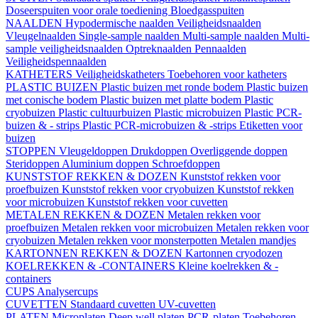
Doseerspuiten voor orale toediening
Bloedgasspuiten
NAALDEN
Hypodermische naalden
Veiligheidsnaalden
Vleugelnaalden
Single-sample naalden
Multi-sample naalden
Multi-
sample veiligheidsnaalden
Optreknaalden
Pennaalden
Veiligheidspennaalden
KATHETERS
Veiligheidskatheters
Toebehoren voor katheters
PLASTIC BUIZEN
Plastic buizen met ronde bodem
Plastic buizen
met conische bodem
Plastic buizen met platte bodem
Plastic
cryobuizen
Plastic cultuurbuizen
Plastic microbuizen
Plastic PCR-
buizen & - strips
Plastic PCR-microbuizen & -strips
Etiketten voor
buizen
STOPPEN
Vleugeldoppen
Drukdoppen
Overliggende doppen
Steridoppen
Aluminium doppen
Schroefdoppen
KUNSTSTOF REKKEN & DOZEN
Kunststof rekken voor
proefbuizen
Kunststof rekken voor cryobuizen
Kunststof rekken
voor microbuizen
Kunststof rekken voor cuvetten
METALEN REKKEN & DOZEN
Metalen rekken voor
proefbuizen
Metalen rekken voor microbuizen
Metalen rekken voor
cryobuizen
Metalen rekken voor monsterpotten
Metalen mandjes
KARTONNEN REKKEN & DOZEN
Kartonnen cryodozen
KOELREKKEN & -CONTAINERS
Kleine koelrekken & -
containers
CUPS
Analysercups
CUVETTEN
Standaard cuvetten
UV-cuvetten
PLATEN
Microplaten
Deep well platen
PCR-platen
Toebehoren