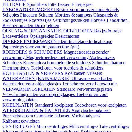
FILTRATIE
Spuitfilters
Filterflessen
Filterpapier
LABORATORIUMGEREI
Bestek voor monstername
Spatels
Schepjes
Pincetten
Scharen
Mortiers & stampers
Glasparels &
kooksteentjes
Roerstaafjes
Verbindingsstukken
Borstels
Labostiften
Beschermmatten
Droogrekken
OPSLAG- & ORGANISATIETOEBEHOREN
Bakjes & trays
Ladeverdelers
Opslagrekjes
Desiccatoren
DIVERSE PAPIERWAREN
Identificatietape
Indicatietape
Papierstrips voor zuurtegraadmeting (pH)
ROERDERS & SCHUDDERS
Magneetroerders zonder
verwarming
Magneetroerders met verwarming
Vortexmixers
Schudders
Roterende/schommelende schudders
Schudincubatoren
Thermomixers
Toebehoren voor roerders & schudders
KOELKASTEN & VRIEZERS
Koelkasten
Vriezers
WATERBADEN (BAINS-MARIE)
Ultrasone waterbaden
Waterbaden voor objectglaasjes
Toebehoren voor bains-marie
VERWARMINGSPLATEN
Standaard verwarmingsplaten
Verwarmingsplaten voor objectglaasjes
Toebehoren voor
verwarmingsplaten
KOELPLATEN
Standaard koelplaten
Toebehoren voor koelplaten
WEEGSCHALEN & BALANSEN
Analytische balansen
Precisiebalansen
Compacte balansen
Vochtanalysers
Kalibratiegewichten
CENTRIFUGES
Microcentrifuges
Minicentrifuges
Tafelcentrifuges
Vloercentrifuges
Hematocriet centrifuges
Toebehoren voor