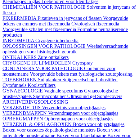
Kleurbakjes in glas
Toebehoren voor kleurbakjes
CHEMICALIËN VOOR PATHOLOGIE
Solventen in jerrycans of
flessen
FIXEERMEDIA
Fixatieven in jerrycans of flessen
Voorgevulde
bekers en emmers met fixeermedia
Cytologisch fixeermedia
Voorgevulde schalen met fixeermedia
Formaline neutraliserende
producten
INBEDMEDIA
Cryogene inbedmedia
OPLOSSINGEN VOOR PATHOLOGIE
Weefselverzachtende
oplossingen voor histologisch gebruik
ONTKALKERS
Zure ontkalkers
CRYOGENE HULPMIDDELEN
Cryospray
CONTAINERS VOOR PATHOLOGIE
Containers voor
monstername
Voorgevulde bekers met fysiologische zoutoplossing
TOEBEHOREN
Snijplanken
Snijgereedschap
Labostiften
Cytofunnels
Koolstoffilters
GYNAECOLOGIE
Vaginale speculums
Gynaecologische
brushes/spatels
Spermacontainer
Ultrasound gel
Sondecovers
ARCHIVERINGSOPLOSSING
VERZENDETUIS
Verzendetuis voor objectglaasjes
VERZENDMAPPEN
Verzendmappen voor objectglaasjes
OPBERGMAPPEN
Opbergmappen voor objectglaasjes
VERZEND- & OPSLAGBOXEN
Boxen voor objectglaasjes
Boxen voor cassettes & pathologische monsters
Boxen voor
individuele monsterafname
Boxen voor bloedafname
Boxen voor