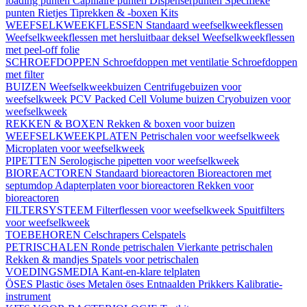
loading punten
Capillaire punten
Dispenserpunten
Specifieke
punten
Rietjes
Tiprekken & -boxen
Kits
WEEFSELKWEEKFLESSEN
Standaard weefselkweekflessen
Weefselkweekflessen met hersluitbaar deksel
Weefselkweekflessen
met peel-off folie
SCHROEFDOPPEN
Schroefdoppen met ventilatie
Schroefdoppen
met filter
BUIZEN
Weefselkweekbuizen
Centrifugebuizen voor
weefselkweek
PCV Packed Cell Volume buizen
Cryobuizen voor
weefselkweek
REKKEN & BOXEN
Rekken & boxen voor buizen
WEEFSELKWEEKPLATEN
Petrischalen voor weefselkweek
Microplaten voor weefselkweek
PIPETTEN
Serologische pipetten voor weefselkweek
BIOREACTOREN
Standaard bioreactoren
Bioreactoren met
septumdop
Adapterplaten voor bioreactoren
Rekken voor
bioreactoren
FILTERSYSTEEM
Filterflessen voor weefselkweek
Spuitfilters
voor weefselkweek
TOEBEHOREN
Celschrapers
Celspatels
PETRISCHALEN
Ronde petrischalen
Vierkante petrischalen
Rekken & mandjes
Spatels voor petrischalen
VOEDINGSMEDIA
Kant-en-klare telplaten
ÖSES
Plastic öses
Metalen öses
Entnaalden
Prikkers
Kalibratie-
instrument