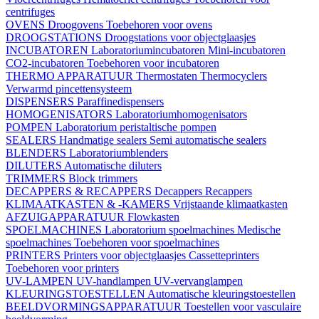
centrifuges
OVENS
Droogovens
Toebehoren voor ovens
DROOGSTATIONS
Droogstations voor objectglaasjes
INCUBATOREN
Laboratoriumincubatoren
Mini-incubatoren
CO2-incubatoren
Toebehoren voor incubatoren
THERMO APPARATUUR
Thermostaten
Thermocyclers
Verwarmd pincettensysteem
DISPENSERS
Paraffinedispensers
HOMOGENISATORS
Laboratoriumhomogenisators
POMPEN
Laboratorium peristaltische pompen
SEALERS
Handmatige sealers
Semi automatische sealers
BLENDERS
Laboratoriumblenders
DILUTERS
Automatische diluters
TRIMMERS
Block trimmers
DECAPPERS & RECAPPERS
Decappers
Recappers
KLIMAATKASTEN & -KAMERS
Vrijstaande klimaatkasten
AFZUIGAPPARATUUR
Flowkasten
SPOELMACHINES
Laboratorium spoelmachines
Medische
spoelmachines
Toebehoren voor spoelmachines
PRINTERS
Printers voor objectglaasjes
Cassetteprinters
Toebehoren voor printers
UV-LAMPEN
UV-handlampen
UV-vervanglampen
KLEURINGSTOESTELLEN
Automatische kleuringstoestellen
BEELDVORMINGSAPPARATUUR
Toestellen voor vasculaire