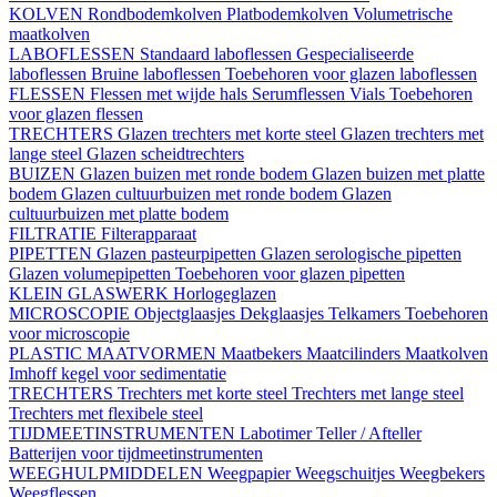
KOLVEN
Rondbodemkolven
Platbodemkolven
Volumetrische
maatkolven
LABOFLESSEN
Standaard laboflessen
Gespecialiseerde
laboflessen
Bruine laboflessen
Toebehoren voor glazen laboflessen
FLESSEN
Flessen met wijde hals
Serumflessen
Vials
Toebehoren
voor glazen flessen
TRECHTERS
Glazen trechters met korte steel
Glazen trechters met
lange steel
Glazen scheidtrechters
BUIZEN
Glazen buizen met ronde bodem
Glazen buizen met platte
bodem
Glazen cultuurbuizen met ronde bodem
Glazen
cultuurbuizen met platte bodem
FILTRATIE
Filterapparaat
PIPETTEN
Glazen pasteurpipetten
Glazen serologische pipetten
Glazen volumepipetten
Toebehoren voor glazen pipetten
KLEIN GLASWERK
Horlogeglazen
MICROSCOPIE
Objectglaasjes
Dekglaasjes
Telkamers
Toebehoren
voor microscopie
PLASTIC MAATVORMEN
Maatbekers
Maatcilinders
Maatkolven
Imhoff kegel voor sedimentatie
TRECHTERS
Trechters met korte steel
Trechters met lange steel
Trechters met flexibele steel
TIJDMEETINSTRUMENTEN
Labotimer
Teller / Afteller
Batterijen voor tijdmeetinstrumenten
WEEGHULPMIDDELEN
Weegpapier
Weegschuitjes
Weegbekers
Weegflessen