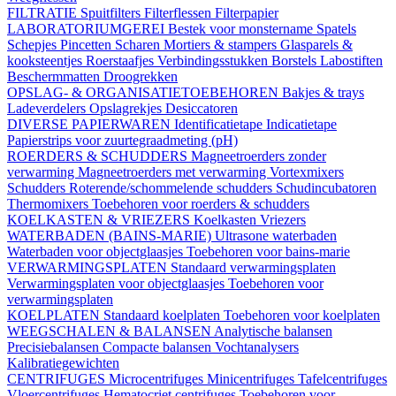
FILTRATIE
Spuitfilters
Filterflessen
Filterpapier
LABORATORIUMGEREI
Bestek voor monstername
Spatels
Schepjes
Pincetten
Scharen
Mortiers & stampers
Glasparels &
kooksteentjes
Roerstaafjes
Verbindingsstukken
Borstels
Labostiften
Beschermmatten
Droogrekken
OPSLAG- & ORGANISATIETOEBEHOREN
Bakjes & trays
Ladeverdelers
Opslagrekjes
Desiccatoren
DIVERSE PAPIERWAREN
Identificatietape
Indicatietape
Papierstrips voor zuurtegraadmeting (pH)
ROERDERS & SCHUDDERS
Magneetroerders zonder
verwarming
Magneetroerders met verwarming
Vortexmixers
Schudders
Roterende/schommelende schudders
Schudincubatoren
Thermomixers
Toebehoren voor roerders & schudders
KOELKASTEN & VRIEZERS
Koelkasten
Vriezers
WATERBADEN (BAINS-MARIE)
Ultrasone waterbaden
Waterbaden voor objectglaasjes
Toebehoren voor bains-marie
VERWARMINGSPLATEN
Standaard verwarmingsplaten
Verwarmingsplaten voor objectglaasjes
Toebehoren voor
verwarmingsplaten
KOELPLATEN
Standaard koelplaten
Toebehoren voor koelplaten
WEEGSCHALEN & BALANSEN
Analytische balansen
Precisiebalansen
Compacte balansen
Vochtanalysers
Kalibratiegewichten
CENTRIFUGES
Microcentrifuges
Minicentrifuges
Tafelcentrifuges
Vloercentrifuges
Hematocriet centrifuges
Toebehoren voor