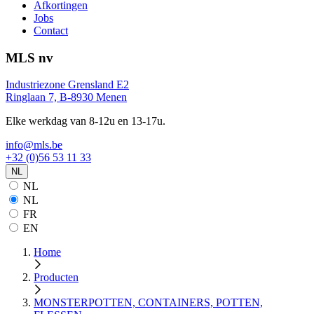
Afkortingen
Jobs
Contact
MLS nv
Industriezone Grensland E2
Ringlaan 7, B-8930 Menen
Elke werkdag van 8-12u en 13-17u.
info@mls.be
+32 (0)56 53 11 33
NL
NL
NL
FR
EN
Home
Producten
MONSTERPOTTEN, CONTAINERS, POTTEN,