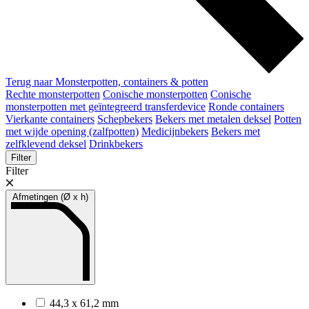
Terug naar Monsterpotten, containers & potten
Rechte monsterpotten
Conische monsterpotten
Conische
monsterpotten met geïntegreerd transferdevice
Ronde containers
Vierkante containers
Schepbekers
Bekers met metalen deksel
Potten
met wijde opening (zalfpotten)
Medicijnbekers
Bekers met
zelfklevend deksel
Drinkbekers
Filter
Filter
Afmetingen (Ø x h)
44,3 x 61,2 mm