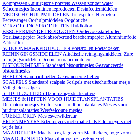
Kompressen
Chirurgische borstels
Wassen zonder water
Scheermesjes
Incontinentieproducten
Desinfectiemiddelen
MEDISCHE HULPMIDDELEN
Tongspatels
Nierbekken
Fecesvanger
Oorhulpmiddelen
Oogdouche
VERZORGINGSPRODUCTEN
Huidlotion
BESCHERMENDE PRODUCTEN
Onderzoekstafelrollen
Sterilisatiepapier
Sterk absorberend beschermpapier
Aluminiumfolie
Afdekfilm
SCHOONMAAKPRODUCTEN
Poetsrollen
Poetsdoeken
REININGINGSMIDDELEN
Alkalische reinigingsmiddelen
Zure
reinigingsmiddelen
Decontaminatiemiddelen
BISTOURIMESJES
Standaard bistourimesjes
Geavanceerde
bistourimesjes
HEFTEN
Standaard heften
Geavanceerde heften
SCALPELS
Standaard scalpels
Scalpels met uitschuifbaar mesje
Veiligheidsscalpels
STITCH CUTTERS
Handmatige stitch cutters
MESJES & HEFTEN VOOR HUIDTRANSPLANTATIES
Dermatoommesjes
Heften voor huidtransplantaties
Mesjes voor
huidtransplantaties
Weefselcoupe mesjes
TOEBEHOREN
Mesjesverwijderaar
ERLENMEYERS
Erlenmeyers met smalle hals
Erlenmeyers met
wijde hals
MAATBEKERS
Maatbekers, lage vorm
Maatbekers, hoge vorm
MAATCILINDERS
Maatcilinders met zeskantvoet