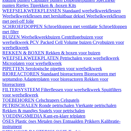
loading punten
Capillaire punten
Dispenserpunten
Specifieke
punten
Rietjes
Tiprekken & -boxen
Kits
WEEFSELKWEEKFLESSEN
Standaard weefselkweekflessen
Weefselkweekflessen met hersluitbaar deksel
Weefselkweekflessen
met peel-off folie
SCHROEFDOPPEN
Schroefdoppen met ventilatie
Schroefdoppen
met filter
BUIZEN
Weefselkweekbuizen
Centrifugebuizen voor
weefselkweek
PCV Packed Cell Volume buizen
Cryobuizen voor
weefselkweek
REKKEN & BOXEN
Rekken & boxen voor buizen
WEEFSELKWEEKPLATEN
Petrischalen voor weefselkweek
Microplaten voor weefselkweek
PIPETTEN
Serologische pipetten voor weefselkweek
BIOREACTOREN
Standaard bioreactoren
Bioreactoren met
septumdop
Adapterplaten voor bioreactoren
Rekken voor
bioreactoren
FILTERSYSTEEM
Filterflessen voor weefselkweek
Spuitfilters
voor weefselkweek
TOEBEHOREN
Celschrapers
Celspatels
PETRISCHALEN
Ronde petrischalen
Vierkante petrischalen
Rekken & mandjes
Spatels voor petrischalen
VOEDINGSMEDIA
Kant-en-klare telplaten
ÖSES
Plastic öses
Metalen öses
Entnaalden
Prikkers
Kalibratie-
instrument