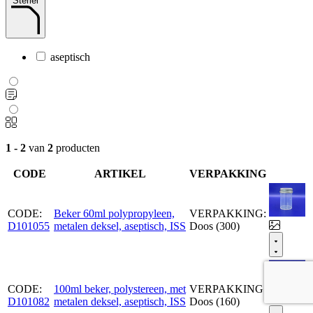
Steriel
aseptisch
1 - 2
van
2
producten
CODE
ARTIKEL
VERPAKKING
CODE:
Beker 60ml polypropyleen,
VERPAKKING:
D101055
metalen deksel, aseptisch, ISS
Doos (300)
CODE:
100ml beker, polystereen, met
VERPAKKING:
D101082
metalen deksel, aseptisch, ISS
Doos (160)