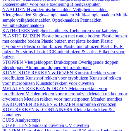
Doseerspuiten voor orale toediening
Bloedgasspuiten
NAALDEN
Hypodermische naalden
Veiligheidsnaalden
Vleugelnaalden
Single-sample naalden
Multi-sample naalden
Multi-
sample veiligheidsnaalden
Optreknaalden
Pennaalden
Veiligheidspennaalden
KATHETERS
Veiligheidskatheters
Toebehoren voor katheters
PLASTIC BUIZEN
Plastic buizen met ronde bodem
Plastic buizen
met conische bodem
Plastic buizen met platte bodem
Plastic
cryobuizen
Plastic cultuurbuizen
Plastic microbuizen
Plastic PCR-
buizen & - strips
Plastic PCR-microbuizen & -strips
Etiketten voor
buizen
STOPPEN
Vleugeldoppen
Drukdoppen
Overliggende doppen
Steridoppen
Aluminium doppen
Schroefdoppen
KUNSTSTOF REKKEN & DOZEN
Kunststof rekken voor
proefbuizen
Kunststof rekken voor cryobuizen
Kunststof rekken
voor microbuizen
Kunststof rekken voor cuvetten
METALEN REKKEN & DOZEN
Metalen rekken voor
proefbuizen
Metalen rekken voor microbuizen
Metalen rekken voor
cryobuizen
Metalen rekken voor monsterpotten
Metalen mandjes
KARTONNEN REKKEN & DOZEN
Kartonnen cryodozen
KOELREKKEN & -CONTAINERS
Kleine koelrekken & -
containers
CUPS
Analysercups
CUVETTEN
Standaard cuvetten
UV-cuvetten
PLATEN
Microplaten
Deep well platen
PCR-platen
Toebehoren