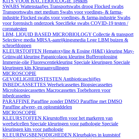
KITS VOOR BACTERIOLOGIE
Testkits
SWABS
Wattenstaafjes
Transportswabs droog
Flocked swabs
Transportswabs met medium
Swabs voor voedings- & farma-
industrie
Flocked swabs voor voedings- & farma-industrie
Swabs
voor forensisch onderzoek
Specifieke swabs
COVID-19 testen /
coronatesten
LBM, LIQUID BASED MICROBIOLOGY
Collectie & transport
Selectieve media
MRSA-aanrijkingsmedia
Lege LBM buizen &
schroefdoppen
KLEURSTOFFEN
Hematoxyline & Eosine (H&E) kleuring
May-
Grünwald kleuring
Papanicolaou kleuring
Bufferoplossing
Immersie-olie
Fluorescentiekleuring
Speciale kleuringen
Speciale
kleuringen kits
Kleuraanvullingen
MICROSCOPIE
GEVOELIGHEIDSTESTEN
Antibioticaschijfjes
INBEDCASSETTES
Weefselcassettes
Biopsiecassettes
Microbiopsiecassettes
Macrocassettes
Toebehoren voor
inbedcassettes
PARAFFINE
Paraffine zonder DMSO
Paraffine met DMSO
Paraffine afweer- en oplosmiddelen
MICROSCOPIE
KLEURSTOFFEN
Kleurstoffen voor het markeren van
weefselcellen
Speciale kleuringen voor pathologie
Speciale
kleuringen kits voor pathologie
KLEURINGSBENODIGHEDEN
Kleurbakjes in kunststof