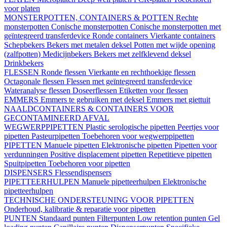
voor platen
MONSTERPOTTEN, CONTAINERS & POTTEN
Rechte
monsterpotten
Conische monsterpotten
Conische monsterpotten met
geïntegreerd transferdevice
Ronde containers
Vierkante containers
Schepbekers
Bekers met metalen deksel
Potten met wijde opening
(zalfpotten)
Medicijnbekers
Bekers met zelfklevend deksel
Drinkbekers
FLESSEN
Ronde flessen
Vierkante en rechthoekige flessen
Octagonale flessen
Flessen met geïntegreerd transferdevice
Wateranalyse flessen
Doseerflessen
Etiketten voor flessen
EMMERS
Emmers te gebruiken met deksel
Emmers met giettuit
NAALDCONTAINERS & CONTAINERS VOOR
GECONTAMINEERD AFVAL
WEGWERPPIPETTEN
Plastic serologische pipetten
Peertjes voor
pipetten
Pasteurpipetten
Toebehoren voor wegwerppipetten
PIPETTEN
Manuele pipetten
Elektronische pipetten
Pipetten voor
verdunningen
Positive displacement pipetten
Repetitieve pipetten
Spuitpipetten
Toebehoren voor pipetten
DISPENSERS
Flessendispensers
PIPETTEERHULPEN
Manuele pipetteerhulpen
Elektronische
pipetteerhulpen
TECHNISCHE ONDERSTEUNING VOOR PIPETTEN
Onderhoud, kalibratie & reparatie voor pipetten
PUNTEN
Standaard punten
Filterpunten
Low retention punten
Gel