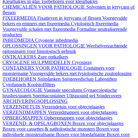
Kleurbakjes in glas
Toebehoren voor kleurbakjes
CHEMICALIËN VOOR PATHOLOGIE
Solventen in jerrycans of
flessen
FIXEERMEDIA
Fixatieven in jerrycans of flessen
Voorgevulde
bekers en emmers met fixeermedia
Cytologisch fixeermedia
Voorgevulde schalen met fixeermedia
Formaline neutraliserende
producten
INBEDMEDIA
Cryogene inbedmedia
OPLOSSINGEN VOOR PATHOLOGIE
Weefselverzachtende
oplossingen voor histologisch gebruik
ONTKALKERS
Zure ontkalkers
CRYOGENE HULPMIDDELEN
Cryospray
CONTAINERS VOOR PATHOLOGIE
Containers voor
monstername
Voorgevulde bekers met fysiologische zoutoplossing
TOEBEHOREN
Snijplanken
Snijgereedschap
Labostiften
Cytofunnels
Koolstoffilters
GYNAECOLOGIE
Vaginale speculums
Gynaecologische
brushes/spatels
Spermacontainer
Ultrasound gel
Sondecovers
ARCHIVERINGSOPLOSSING
VERZENDETUIS
Verzendetuis voor objectglaasjes
VERZENDMAPPEN
Verzendmappen voor objectglaasjes
OPBERGMAPPEN
Opbergmappen voor objectglaasjes
VERZEND- & OPSLAGBOXEN
Boxen voor objectglaasjes
Boxen voor cassettes & pathologische monsters
Boxen voor
individuele monsterafname
Boxen voor bloedafname
Boxen voor