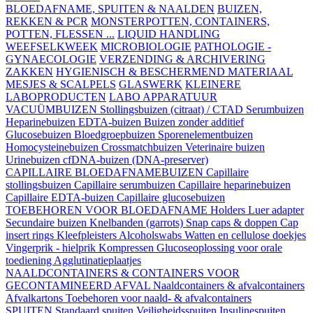
BLOEDAFNAME, SPUITEN & NAALDEN
BUIZEN,
REKKEN & PCR
MONSTERPOTTEN, CONTAINERS,
POTTEN, FLESSEN ...
LIQUID HANDLING
WEEFSELKWEEK
MICROBIOLOGIE
PATHOLOGIE -
GYNAECOLOGIE
VERZENDING & ARCHIVERING
ZAKKEN
HYGIENISCH & BESCHERMEND MATERIAAL
MESJES & SCALPELS
GLASWERK
KLEINERE
LABOPRODUCTEN
LABO APPARATUUR
VACUÜMBUIZEN
Stollingsbuizen (citraat) / CTAD
Serumbuizen
Heparinebuizen
EDTA-buizen
Buizen zonder additief
Glucosebuizen
Bloedgroepbuizen
Sporenelementbuizen
Homocysteinebuizen
Crossmatchbuizen
Veterinaire buizen
Urinebuizen
cfDNA-buizen (DNA-preserver)
CAPILLAIRE BLOEDAFNAMEBUIZEN
Capillaire
stollingsbuizen
Capillaire serumbuizen
Capillaire heparinebuizen
Capillaire EDTA-buizen
Capillaire glucosebuizen
TOEBEHOREN VOOR BLOEDAFNAME
Holders
Luer adapter
Secundaire buizen
Knelbanden (garrots)
Snap caps & doppen
Cap
insert rings
Kleefpleisters
Alcoholswabs
Watten en cellulose doekjes
Vingerprik - hielprik
Kompressen
Glucoseoplossing voor orale
toediening
Agglutinatieplaatjes
NAALDCONTAINERS & CONTAINERS VOOR
GECONTAMINEERD AFVAL
Naaldcontainers & afvalcontainers
Afvalkartons
Toebehoren voor naald- & afvalcontainers
SPUITEN
Standaard spuiten
Veiligheidsspuiten
Insulinespuiten