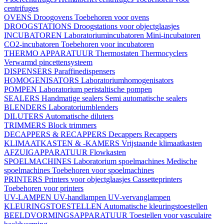
centrifuges
OVENS
Droogovens
Toebehoren voor ovens
DROOGSTATIONS
Droogstations voor objectglaasjes
INCUBATOREN
Laboratoriumincubatoren
Mini-incubatoren
CO2-incubatoren
Toebehoren voor incubatoren
THERMO APPARATUUR
Thermostaten
Thermocyclers
Verwarmd pincettensysteem
DISPENSERS
Paraffinedispensers
HOMOGENISATORS
Laboratoriumhomogenisators
POMPEN
Laboratorium peristaltische pompen
SEALERS
Handmatige sealers
Semi automatische sealers
BLENDERS
Laboratoriumblenders
DILUTERS
Automatische diluters
TRIMMERS
Block trimmers
DECAPPERS & RECAPPERS
Decappers
Recappers
KLIMAATKASTEN & -KAMERS
Vrijstaande klimaatkasten
AFZUIGAPPARATUUR
Flowkasten
SPOELMACHINES
Laboratorium spoelmachines
Medische
spoelmachines
Toebehoren voor spoelmachines
PRINTERS
Printers voor objectglaasjes
Cassetteprinters
Toebehoren voor printers
UV-LAMPEN
UV-handlampen
UV-vervanglampen
KLEURINGSTOESTELLEN
Automatische kleuringstoestellen
BEELDVORMINGSAPPARATUUR
Toestellen voor vasculaire