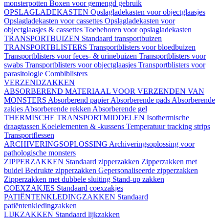
monsterpotten
Boxen voor gemengd gebruik
OPSLAGLADEKASTEN
Opslagladekasten voor objectglaasjes
Opslagladekasten voor cassettes
Opslagladekasten voor
objectglaasjes & cassettes
Toebehoren voor opslagladekasten
TRANSPORTBUIZEN
Standaard transportbuizen
TRANSPORTBLISTERS
Transportblisters voor bloedbuizen
Transportblisters voor feces- & urinebuizen
Transportblisters voor
swabs
Transportblisters voor objectglaasjes
Transportblisters voor
parasitologie
Combiblisters
VERZENDZAKKEN
ABSORBEREND MATERIAAL VOOR VERZENDEN VAN
MONSTERS
Absorberend papier
Absorberende pads
Absorberende
zakjes
Absorberende rekken
Absorberende gel
THERMISCHE TRANSPORTMIDDELEN
Isothermische
draagtassen
Koelelementen & -kussens
Temperatuur tracking strips
Transportflessen
ARCHIVERINGSOPLOSSING
Archiveringsoplossing voor
pathologische monsters
ZIPPERZAKKEN
Standaard zipperzakken
Zipperzakken met
buidel
Bedrukte zipperzakken
Gepersonaliseerde zipperzakken
Zipperzakken met dubbele sluiting
Stand-up zakken
COEXZAKJES
Standaard coexzakjes
PATIËNTENKLEDINGZAKKEN
Standaard
patiëntenkledingzakken
LIJKZAKKEN
Standaard lijkzakken