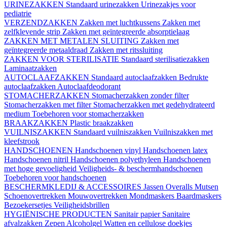
URINEZAKKEN
Standaard urinezakken
Urinezakjes voor
pediatrie
VERZENDZAKKEN
Zakken met luchtkussens
Zakken met
zelfklevende strip
Zakken met geïntegreerde absorptielaag
ZAKKEN MET METALEN SLUITING
Zakken met
geïntegreerde metaaldraad
Zakken met ritssluiting
ZAKKEN VOOR STERILISATIE
Standaard sterilisatiezakken
Laminaatzakken
AUTOCLAAFZAKKEN
Standaard autoclaafzakken
Bedrukte
autoclaafzakken
Autoclaafdeodorant
STOMACHERZAKKEN
Stomacherzakken zonder filter
Stomacherzakken met filter
Stomacherzakken met gedehydrateerd
medium
Toebehoren voor stomacherzakken
BRAAKZAKKEN
Plastic braakzakken
VUILNISZAKKEN
Standaard vuilniszakken
Vuilniszakken met
kleefstrook
HANDSCHOENEN
Handschoenen vinyl
Handschoenen latex
Handschoenen nitril
Handschoenen polyethyleen
Handschoenen
met hoge gevoeligheid
Veiligheids- & beschermhandschoenen
Toebehoren voor handschoenen
BESCHERMKLEDIJ & ACCESSOIRES
Jassen
Overalls
Mutsen
Schoenovertrekken
Mouwovertrekken
Mondmaskers
Baardmaskers
Bezoekersetjes
Veiligheidsbrillen
HYGIËNISCHE PRODUCTEN
Sanitair papier
Sanitaire
afvalzakken
Zepen
Alcoholgel
Watten en cellulose doekjes