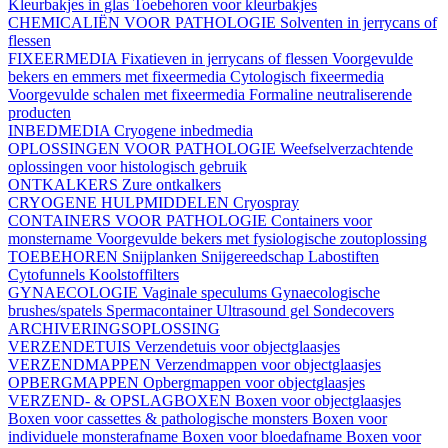
Kleurbakjes in glas
Toebehoren voor kleurbakjes
CHEMICALIËN VOOR PATHOLOGIE
Solventen in jerrycans of
flessen
FIXEERMEDIA
Fixatieven in jerrycans of flessen
Voorgevulde
bekers en emmers met fixeermedia
Cytologisch fixeermedia
Voorgevulde schalen met fixeermedia
Formaline neutraliserende
producten
INBEDMEDIA
Cryogene inbedmedia
OPLOSSINGEN VOOR PATHOLOGIE
Weefselverzachtende
oplossingen voor histologisch gebruik
ONTKALKERS
Zure ontkalkers
CRYOGENE HULPMIDDELEN
Cryospray
CONTAINERS VOOR PATHOLOGIE
Containers voor
monstername
Voorgevulde bekers met fysiologische zoutoplossing
TOEBEHOREN
Snijplanken
Snijgereedschap
Labostiften
Cytofunnels
Koolstoffilters
GYNAECOLOGIE
Vaginale speculums
Gynaecologische
brushes/spatels
Spermacontainer
Ultrasound gel
Sondecovers
ARCHIVERINGSOPLOSSING
VERZENDETUIS
Verzendetuis voor objectglaasjes
VERZENDMAPPEN
Verzendmappen voor objectglaasjes
OPBERGMAPPEN
Opbergmappen voor objectglaasjes
VERZEND- & OPSLAGBOXEN
Boxen voor objectglaasjes
Boxen voor cassettes & pathologische monsters
Boxen voor
individuele monsterafname
Boxen voor bloedafname
Boxen voor