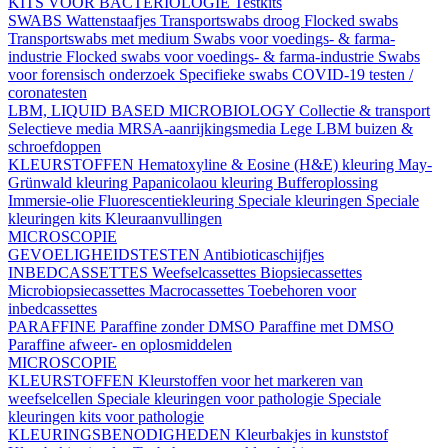
KITS VOOR BACTERIOLOGIE
Testkits
SWABS
Wattenstaafjes
Transportswabs droog
Flocked swabs
Transportswabs met medium
Swabs voor voedings- & farma-
industrie
Flocked swabs voor voedings- & farma-industrie
Swabs
voor forensisch onderzoek
Specifieke swabs
COVID-19 testen /
coronatesten
LBM, LIQUID BASED MICROBIOLOGY
Collectie & transport
Selectieve media
MRSA-aanrijkingsmedia
Lege LBM buizen &
schroefdoppen
KLEURSTOFFEN
Hematoxyline & Eosine (H&E) kleuring
May-
Grünwald kleuring
Papanicolaou kleuring
Bufferoplossing
Immersie-olie
Fluorescentiekleuring
Speciale kleuringen
Speciale
kleuringen kits
Kleuraanvullingen
MICROSCOPIE
GEVOELIGHEIDSTESTEN
Antibioticaschijfjes
INBEDCASSETTES
Weefselcassettes
Biopsiecassettes
Microbiopsiecassettes
Macrocassettes
Toebehoren voor
inbedcassettes
PARAFFINE
Paraffine zonder DMSO
Paraffine met DMSO
Paraffine afweer- en oplosmiddelen
MICROSCOPIE
KLEURSTOFFEN
Kleurstoffen voor het markeren van
weefselcellen
Speciale kleuringen voor pathologie
Speciale
kleuringen kits voor pathologie
KLEURINGSBENODIGHEDEN
Kleurbakjes in kunststof