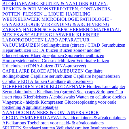
BLOEDAFNAME, SPUITEN & NAALDEN
BUIZEN,
REKKEN & PCR
MONSTERPOTTEN, CONTAINERS,
POTTEN, FLESSEN ...
LIQUID HANDLING
WEEFSELKWEEK
MICROBIOLOGIE
PATHOLOGIE -
GYNAECOLOGIE
VERZENDING & ARCHIVERING
ZAKKEN
HYGIENISCH & BESCHERMEND MATERIAAL
MESJES & SCALPELS
GLASWERK
KLEINERE
LABOPRODUCTEN
LABO APPARATUUR
VACUÜMBUIZEN
Stollingsbuizen (citraat) / CTAD
Serumbuizen
Heparinebuizen
EDTA-buizen
Buizen zonder additief
Glucosebuizen
Bloedgroepbuizen
Sporenelementbuizen
Homocysteinebuizen
Crossmatchbuizen
Veterinaire buizen
Urinebuizen
cfDNA-buizen (DNA-preserver)
CAPILLAIRE BLOEDAFNAMEBUIZEN
Capillaire
stollingsbuizen
Capillaire serumbuizen
Capillaire heparinebuizen
Capillaire EDTA-buizen
Capillaire glucosebuizen
TOEBEHOREN VOOR BLOEDAFNAME
Holders
Luer adapter
Secundaire buizen
Knelbanden (garrots)
Snap caps & doppen
Cap
insert rings
Kleefpleisters
Alcoholswabs
Watten en cellulose doekjes
Vingerprik - hielprik
Kompressen
Glucoseoplossing voor orale
toediening
Agglutinatieplaatjes
NAALDCONTAINERS & CONTAINERS VOOR
GECONTAMINEERD AFVAL
Naaldcontainers & afvalcontainers
Afvalkartons
Toebehoren voor naald- & afvalcontainers
SPUITEN
Standaard spuiten
Veiligheidsspuiten
Insulinespuiten