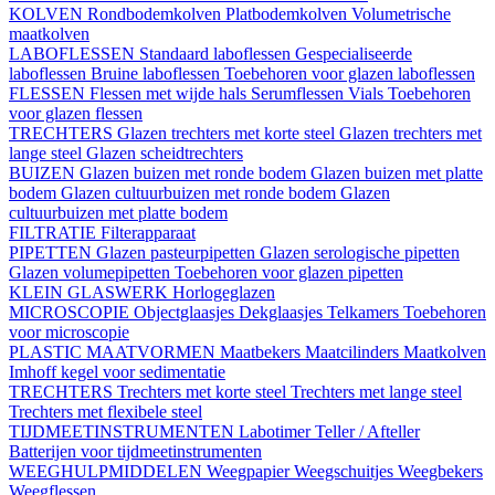
KOLVEN
Rondbodemkolven
Platbodemkolven
Volumetrische
maatkolven
LABOFLESSEN
Standaard laboflessen
Gespecialiseerde
laboflessen
Bruine laboflessen
Toebehoren voor glazen laboflessen
FLESSEN
Flessen met wijde hals
Serumflessen
Vials
Toebehoren
voor glazen flessen
TRECHTERS
Glazen trechters met korte steel
Glazen trechters met
lange steel
Glazen scheidtrechters
BUIZEN
Glazen buizen met ronde bodem
Glazen buizen met platte
bodem
Glazen cultuurbuizen met ronde bodem
Glazen
cultuurbuizen met platte bodem
FILTRATIE
Filterapparaat
PIPETTEN
Glazen pasteurpipetten
Glazen serologische pipetten
Glazen volumepipetten
Toebehoren voor glazen pipetten
KLEIN GLASWERK
Horlogeglazen
MICROSCOPIE
Objectglaasjes
Dekglaasjes
Telkamers
Toebehoren
voor microscopie
PLASTIC MAATVORMEN
Maatbekers
Maatcilinders
Maatkolven
Imhoff kegel voor sedimentatie
TRECHTERS
Trechters met korte steel
Trechters met lange steel
Trechters met flexibele steel
TIJDMEETINSTRUMENTEN
Labotimer
Teller / Afteller
Batterijen voor tijdmeetinstrumenten
WEEGHULPMIDDELEN
Weegpapier
Weegschuitjes
Weegbekers
Weegflessen