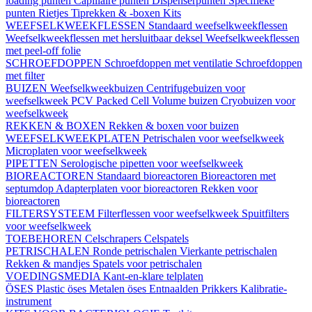
loading punten
Capillaire punten
Dispenserpunten
Specifieke
punten
Rietjes
Tiprekken & -boxen
Kits
WEEFSELKWEEKFLESSEN
Standaard weefselkweekflessen
Weefselkweekflessen met hersluitbaar deksel
Weefselkweekflessen
met peel-off folie
SCHROEFDOPPEN
Schroefdoppen met ventilatie
Schroefdoppen
met filter
BUIZEN
Weefselkweekbuizen
Centrifugebuizen voor
weefselkweek
PCV Packed Cell Volume buizen
Cryobuizen voor
weefselkweek
REKKEN & BOXEN
Rekken & boxen voor buizen
WEEFSELKWEEKPLATEN
Petrischalen voor weefselkweek
Microplaten voor weefselkweek
PIPETTEN
Serologische pipetten voor weefselkweek
BIOREACTOREN
Standaard bioreactoren
Bioreactoren met
septumdop
Adapterplaten voor bioreactoren
Rekken voor
bioreactoren
FILTERSYSTEEM
Filterflessen voor weefselkweek
Spuitfilters
voor weefselkweek
TOEBEHOREN
Celschrapers
Celspatels
PETRISCHALEN
Ronde petrischalen
Vierkante petrischalen
Rekken & mandjes
Spatels voor petrischalen
VOEDINGSMEDIA
Kant-en-klare telplaten
ÖSES
Plastic öses
Metalen öses
Entnaalden
Prikkers
Kalibratie-
instrument