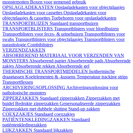
monsterpotten
Boxen voor gemengd gebruik
OPSLAGLADEKASTEN
Opslagladekasten voor objectglaasjes
Opslagladekasten voor cassettes
Opslagladekasten voor
objectglaasjes & cassettes
Toebehoren voor opslagladekasten
TRANSPORTBUIZEN
Standaard transportbuizen
TRANSPORTBLISTERS
Transportblisters voor bloedbuizen
Transportblisters voor feces- & urinebuizen
Transportblisters voor
swabs
Transportblisters voor objectglaasjes
Transportblisters voor
parasitologie
Combiblisters
VERZENDZAKKEN
ABSORBEREND MATERIAAL VOOR VERZENDEN VAN
MONSTERS
Absorberend papier
Absorberende pads
Absorberende
zakjes
Absorberende rekken
Absorberende gel
THERMISCHE TRANSPORTMIDDELEN
Isothermische
draagtassen
Koelelementen & -kussens
Temperatuur tracking strips
Transportflessen
ARCHIVERINGSOPLOSSING
Archiveringsoplossing voor
pathologische monsters
ZIPPERZAKKEN
Standaard zipperzakken
Zipperzakken met
buidel
Bedrukte zipperzakken
Gepersonaliseerde zipperzakken
Zipperzakken met dubbele sluiting
Stand-up zakken
COEXZAKJES
Standaard coexzakjes
PATIËNTENKLEDINGZAKKEN
Standaard
patiëntenkledingzakken
LIJKZAKKEN
Standaard lijkzakken