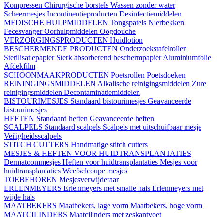
Kompressen
Chirurgische borstels
Wassen zonder water
Scheermesjes
Incontinentieproducten
Desinfectiemiddelen
MEDISCHE HULPMIDDELEN
Tongspatels
Nierbekken
Fecesvanger
Oorhulpmiddelen
Oogdouche
VERZORGINGSPRODUCTEN
Huidlotion
BESCHERMENDE PRODUCTEN
Onderzoekstafelrollen
Sterilisatiepapier
Sterk absorberend beschermpapier
Aluminiumfolie
Afdekfilm
SCHOONMAAKPRODUCTEN
Poetsrollen
Poetsdoeken
REININGINGSMIDDELEN
Alkalische reinigingsmiddelen
Zure
reinigingsmiddelen
Decontaminatiemiddelen
BISTOURIMESJES
Standaard bistourimesjes
Geavanceerde
bistourimesjes
HEFTEN
Standaard heften
Geavanceerde heften
SCALPELS
Standaard scalpels
Scalpels met uitschuifbaar mesje
Veiligheidsscalpels
STITCH CUTTERS
Handmatige stitch cutters
MESJES & HEFTEN VOOR HUIDTRANSPLANTATIES
Dermatoommesjes
Heften voor huidtransplantaties
Mesjes voor
huidtransplantaties
Weefselcoupe mesjes
TOEBEHOREN
Mesjesverwijderaar
ERLENMEYERS
Erlenmeyers met smalle hals
Erlenmeyers met
wijde hals
MAATBEKERS
Maatbekers, lage vorm
Maatbekers, hoge vorm
MAATCILINDERS
Maatcilinders met zeskantvoet