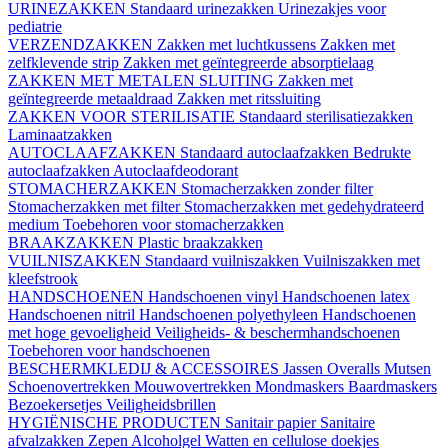
URINEZAKKEN
Standaard urinezakken
Urinezakjes voor
pediatrie
VERZENDZAKKEN
Zakken met luchtkussens
Zakken met
zelfklevende strip
Zakken met geïntegreerde absorptielaag
ZAKKEN MET METALEN SLUITING
Zakken met
geïntegreerde metaaldraad
Zakken met ritssluiting
ZAKKEN VOOR STERILISATIE
Standaard sterilisatiezakken
Laminaatzakken
AUTOCLAAFZAKKEN
Standaard autoclaafzakken
Bedrukte
autoclaafzakken
Autoclaafdeodorant
STOMACHERZAKKEN
Stomacherzakken zonder filter
Stomacherzakken met filter
Stomacherzakken met gedehydrateerd
medium
Toebehoren voor stomacherzakken
BRAAKZAKKEN
Plastic braakzakken
VUILNISZAKKEN
Standaard vuilniszakken
Vuilniszakken met
kleefstrook
HANDSCHOENEN
Handschoenen vinyl
Handschoenen latex
Handschoenen nitril
Handschoenen polyethyleen
Handschoenen
met hoge gevoeligheid
Veiligheids- & beschermhandschoenen
Toebehoren voor handschoenen
BESCHERMKLEDIJ & ACCESSOIRES
Jassen
Overalls
Mutsen
Schoenovertrekken
Mouwovertrekken
Mondmaskers
Baardmaskers
Bezoekersetjes
Veiligheidsbrillen
HYGIËNISCHE PRODUCTEN
Sanitair papier
Sanitaire
afvalzakken
Zepen
Alcoholgel
Watten en cellulose doekjes