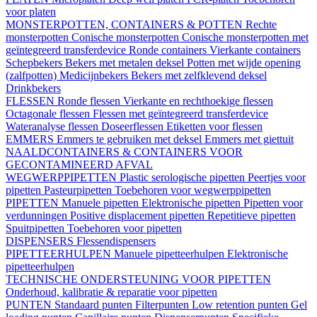
voor platen
MONSTERPOTTEN, CONTAINERS & POTTEN
Rechte
monsterpotten
Conische monsterpotten
Conische monsterpotten met
geïntegreerd transferdevice
Ronde containers
Vierkante containers
Schepbekers
Bekers met metalen deksel
Potten met wijde opening
(zalfpotten)
Medicijnbekers
Bekers met zelfklevend deksel
Drinkbekers
FLESSEN
Ronde flessen
Vierkante en rechthoekige flessen
Octagonale flessen
Flessen met geïntegreerd transferdevice
Wateranalyse flessen
Doseerflessen
Etiketten voor flessen
EMMERS
Emmers te gebruiken met deksel
Emmers met giettuit
NAALDCONTAINERS & CONTAINERS VOOR
GECONTAMINEERD AFVAL
WEGWERPPIPETTEN
Plastic serologische pipetten
Peertjes voor
pipetten
Pasteurpipetten
Toebehoren voor wegwerppipetten
PIPETTEN
Manuele pipetten
Elektronische pipetten
Pipetten voor
verdunningen
Positive displacement pipetten
Repetitieve pipetten
Spuitpipetten
Toebehoren voor pipetten
DISPENSERS
Flessendispensers
PIPETTEERHULPEN
Manuele pipetteerhulpen
Elektronische
pipetteerhulpen
TECHNISCHE ONDERSTEUNING VOOR PIPETTEN
Onderhoud, kalibratie & reparatie voor pipetten
PUNTEN
Standaard punten
Filterpunten
Low retention punten
Gel