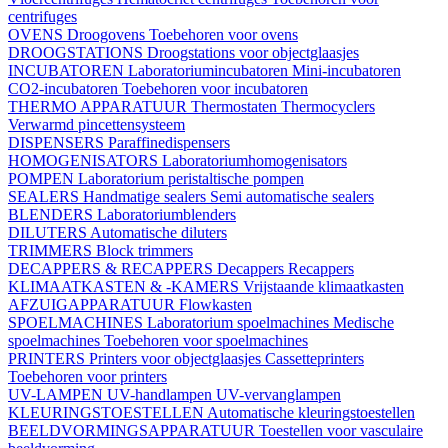
centrifuges
OVENS
Droogovens
Toebehoren voor ovens
DROOGSTATIONS
Droogstations voor objectglaasjes
INCUBATOREN
Laboratoriumincubatoren
Mini-incubatoren
CO2-incubatoren
Toebehoren voor incubatoren
THERMO APPARATUUR
Thermostaten
Thermocyclers
Verwarmd pincettensysteem
DISPENSERS
Paraffinedispensers
HOMOGENISATORS
Laboratoriumhomogenisators
POMPEN
Laboratorium peristaltische pompen
SEALERS
Handmatige sealers
Semi automatische sealers
BLENDERS
Laboratoriumblenders
DILUTERS
Automatische diluters
TRIMMERS
Block trimmers
DECAPPERS & RECAPPERS
Decappers
Recappers
KLIMAATKASTEN & -KAMERS
Vrijstaande klimaatkasten
AFZUIGAPPARATUUR
Flowkasten
SPOELMACHINES
Laboratorium spoelmachines
Medische
spoelmachines
Toebehoren voor spoelmachines
PRINTERS
Printers voor objectglaasjes
Cassetteprinters
Toebehoren voor printers
UV-LAMPEN
UV-handlampen
UV-vervanglampen
KLEURINGSTOESTELLEN
Automatische kleuringstoestellen
BEELDVORMINGSAPPARATUUR
Toestellen voor vasculaire