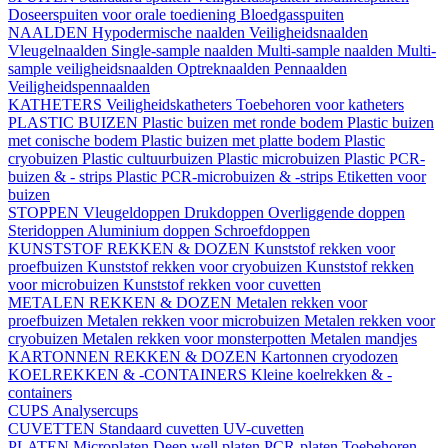
Doseerspuiten voor orale toediening
Bloedgasspuiten
NAALDEN
Hypodermische naalden
Veiligheidsnaalden
Vleugelnaalden
Single-sample naalden
Multi-sample naalden
Multi-
sample veiligheidsnaalden
Optreknaalden
Pennaalden
Veiligheidspennaalden
KATHETERS
Veiligheidskatheters
Toebehoren voor katheters
PLASTIC BUIZEN
Plastic buizen met ronde bodem
Plastic buizen
met conische bodem
Plastic buizen met platte bodem
Plastic
cryobuizen
Plastic cultuurbuizen
Plastic microbuizen
Plastic PCR-
buizen & - strips
Plastic PCR-microbuizen & -strips
Etiketten voor
buizen
STOPPEN
Vleugeldoppen
Drukdoppen
Overliggende doppen
Steridoppen
Aluminium doppen
Schroefdoppen
KUNSTSTOF REKKEN & DOZEN
Kunststof rekken voor
proefbuizen
Kunststof rekken voor cryobuizen
Kunststof rekken
voor microbuizen
Kunststof rekken voor cuvetten
METALEN REKKEN & DOZEN
Metalen rekken voor
proefbuizen
Metalen rekken voor microbuizen
Metalen rekken voor
cryobuizen
Metalen rekken voor monsterpotten
Metalen mandjes
KARTONNEN REKKEN & DOZEN
Kartonnen cryodozen
KOELREKKEN & -CONTAINERS
Kleine koelrekken & -
containers
CUPS
Analysercups
CUVETTEN
Standaard cuvetten
UV-cuvetten
PLATEN
Microplaten
Deep well platen
PCR-platen
Toebehoren