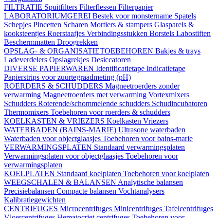
FILTRATIE
Spuitfilters
Filterflessen
Filterpapier
LABORATORIUMGEREI
Bestek voor monstername
Spatels
Schepjes
Pincetten
Scharen
Mortiers & stampers
Glasparels &
kooksteentjes
Roerstaafjes
Verbindingsstukken
Borstels
Labostiften
Beschermmatten
Droogrekken
OPSLAG- & ORGANISATIETOEBEHOREN
Bakjes & trays
Ladeverdelers
Opslagrekjes
Desiccatoren
DIVERSE PAPIERWAREN
Identificatietape
Indicatietape
Papierstrips voor zuurtegraadmeting (pH)
ROERDERS & SCHUDDERS
Magneetroerders zonder
verwarming
Magneetroerders met verwarming
Vortexmixers
Schudders
Roterende/schommelende schudders
Schudincubatoren
Thermomixers
Toebehoren voor roerders & schudders
KOELKASTEN & VRIEZERS
Koelkasten
Vriezers
WATERBADEN (BAINS-MARIE)
Ultrasone waterbaden
Waterbaden voor objectglaasjes
Toebehoren voor bains-marie
VERWARMINGSPLATEN
Standaard verwarmingsplaten
Verwarmingsplaten voor objectglaasjes
Toebehoren voor
verwarmingsplaten
KOELPLATEN
Standaard koelplaten
Toebehoren voor koelplaten
WEEGSCHALEN & BALANSEN
Analytische balansen
Precisiebalansen
Compacte balansen
Vochtanalysers
Kalibratiegewichten
CENTRIFUGES
Microcentrifuges
Minicentrifuges
Tafelcentrifuges
Vloercentrifuges
Hematocriet centrifuges
Toebehoren voor