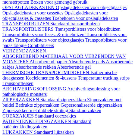
monsterpotten
Boxen voor gemengd gebruik
OPSLAGLADEKASTEN
Opslagladekasten voor objectglaasjes
Opslagladekasten voor cassettes
Opslagladekasten voor
objectglaasjes & cassettes
Toebehoren voor opslagladekasten
TRANSPORTBUIZEN
Standaard transportbuizen
TRANSPORTBLISTERS
Transportblisters voor bloedbuizen
Transportblisters voor feces- & urinebuizen
Transportblisters voor
swabs
Transportblisters voor objectglaasjes
Transportblisters voor
parasitologie
Combiblisters
VERZENDZAKKEN
ABSORBEREND MATERIAAL VOOR VERZENDEN VAN
MONSTERS
Absorberend papier
Absorberende pads
Absorberende
zakjes
Absorberende rekken
Absorberende gel
THERMISCHE TRANSPORTMIDDELEN
Isothermische
draagtassen
Koelelementen & -kussens
Temperatuur tracking strips
Transportflessen
ARCHIVERINGSOPLOSSING
Archiveringsoplossing voor
pathologische monsters
ZIPPERZAKKEN
Standaard zipperzakken
Zipperzakken met
buidel
Bedrukte zipperzakken
Gepersonaliseerde zipperzakken
Zipperzakken met dubbele sluiting
Stand-up zakken
COEXZAKJES
Standaard coexzakjes
PATIËNTENKLEDINGZAKKEN
Standaard
patiëntenkledingzakken
LIJKZAKKEN
Standaard lijkzakken