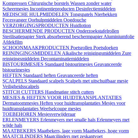
Kompressen
Chirurgische borstels
Wassen zonder water
Scheermesjes
Incontinentieproducten
Desinfectiemiddelen
MEDISCHE HULPMIDDELEN
Tongspatels
Nierbekken
Fecesvanger
Oorhulpmiddelen
Oogdouche
VERZORGINGSPRODUCTEN
Huidlotion
BESCHERMENDE PRODUCTEN
Onderzoekstafelrollen
Sterilisatiepapier
Sterk absorberend beschermpapier
Aluminiumfolie
Afdekfilm
SCHOONMAAKPRODUCTEN
Poetsrollen
Poetsdoeken
REININGINGSMIDDELEN
Alkalische reinigingsmiddelen
Zure
reinigingsmiddelen
Decontaminatiemiddelen
BISTOURIMESJES
Standaard bistourimesjes
Geavanceerde
bistourimesjes
HEFTEN
Standaard heften
Geavanceerde heften
SCALPELS
Standaard scalpels
Scalpels met uitschuifbaar mesje
Veiligheidsscalpels
STITCH CUTTERS
Handmatige stitch cutters
MESJES & HEFTEN VOOR HUIDTRANSPLANTATIES
Dermatoommesjes
Heften voor huidtransplantaties
Mesjes voor
huidtransplantaties
Weefselcoupe mesjes
TOEBEHOREN
Mesjesverwijderaar
ERLENMEYERS
Erlenmeyers met smalle hals
Erlenmeyers met
wijde hals
MAATBEKERS
Maatbekers, lage vorm
Maatbekers, hoge vorm
MAATCILINDERS
Maatcilinders met zeskantvoet