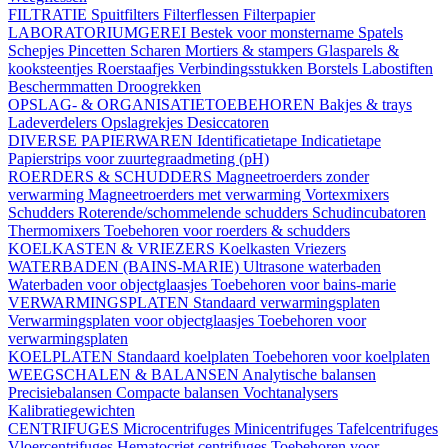
FILTRATIE
Spuitfilters
Filterflessen
Filterpapier
LABORATORIUMGEREI
Bestek voor monstername
Spatels
Schepjes
Pincetten
Scharen
Mortiers & stampers
Glasparels &
kooksteentjes
Roerstaafjes
Verbindingsstukken
Borstels
Labostiften
Beschermmatten
Droogrekken
OPSLAG- & ORGANISATIETOEBEHOREN
Bakjes & trays
Ladeverdelers
Opslagrekjes
Desiccatoren
DIVERSE PAPIERWAREN
Identificatietape
Indicatietape
Papierstrips voor zuurtegraadmeting (pH)
ROERDERS & SCHUDDERS
Magneetroerders zonder
verwarming
Magneetroerders met verwarming
Vortexmixers
Schudders
Roterende/schommelende schudders
Schudincubatoren
Thermomixers
Toebehoren voor roerders & schudders
KOELKASTEN & VRIEZERS
Koelkasten
Vriezers
WATERBADEN (BAINS-MARIE)
Ultrasone waterbaden
Waterbaden voor objectglaasjes
Toebehoren voor bains-marie
VERWARMINGSPLATEN
Standaard verwarmingsplaten
Verwarmingsplaten voor objectglaasjes
Toebehoren voor
verwarmingsplaten
KOELPLATEN
Standaard koelplaten
Toebehoren voor koelplaten
WEEGSCHALEN & BALANSEN
Analytische balansen
Precisiebalansen
Compacte balansen
Vochtanalysers
Kalibratiegewichten
CENTRIFUGES
Microcentrifuges
Minicentrifuges
Tafelcentrifuges
Vloercentrifuges
Hematocriet centrifuges
Toebehoren voor