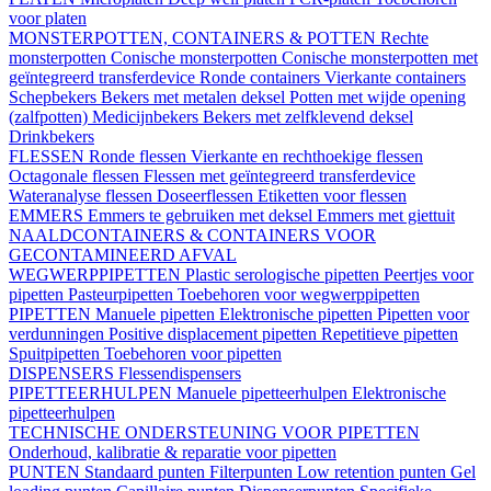
voor platen
MONSTERPOTTEN, CONTAINERS & POTTEN
Rechte
monsterpotten
Conische monsterpotten
Conische monsterpotten met
geïntegreerd transferdevice
Ronde containers
Vierkante containers
Schepbekers
Bekers met metalen deksel
Potten met wijde opening
(zalfpotten)
Medicijnbekers
Bekers met zelfklevend deksel
Drinkbekers
FLESSEN
Ronde flessen
Vierkante en rechthoekige flessen
Octagonale flessen
Flessen met geïntegreerd transferdevice
Wateranalyse flessen
Doseerflessen
Etiketten voor flessen
EMMERS
Emmers te gebruiken met deksel
Emmers met giettuit
NAALDCONTAINERS & CONTAINERS VOOR
GECONTAMINEERD AFVAL
WEGWERPPIPETTEN
Plastic serologische pipetten
Peertjes voor
pipetten
Pasteurpipetten
Toebehoren voor wegwerppipetten
PIPETTEN
Manuele pipetten
Elektronische pipetten
Pipetten voor
verdunningen
Positive displacement pipetten
Repetitieve pipetten
Spuitpipetten
Toebehoren voor pipetten
DISPENSERS
Flessendispensers
PIPETTEERHULPEN
Manuele pipetteerhulpen
Elektronische
pipetteerhulpen
TECHNISCHE ONDERSTEUNING VOOR PIPETTEN
Onderhoud, kalibratie & reparatie voor pipetten
PUNTEN
Standaard punten
Filterpunten
Low retention punten
Gel