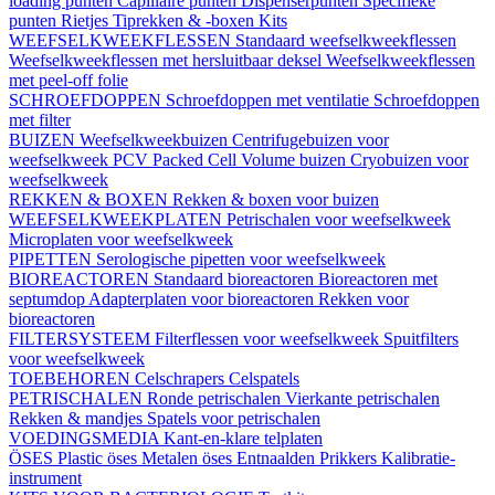
loading punten
Capillaire punten
Dispenserpunten
Specifieke
punten
Rietjes
Tiprekken & -boxen
Kits
WEEFSELKWEEKFLESSEN
Standaard weefselkweekflessen
Weefselkweekflessen met hersluitbaar deksel
Weefselkweekflessen
met peel-off folie
SCHROEFDOPPEN
Schroefdoppen met ventilatie
Schroefdoppen
met filter
BUIZEN
Weefselkweekbuizen
Centrifugebuizen voor
weefselkweek
PCV Packed Cell Volume buizen
Cryobuizen voor
weefselkweek
REKKEN & BOXEN
Rekken & boxen voor buizen
WEEFSELKWEEKPLATEN
Petrischalen voor weefselkweek
Microplaten voor weefselkweek
PIPETTEN
Serologische pipetten voor weefselkweek
BIOREACTOREN
Standaard bioreactoren
Bioreactoren met
septumdop
Adapterplaten voor bioreactoren
Rekken voor
bioreactoren
FILTERSYSTEEM
Filterflessen voor weefselkweek
Spuitfilters
voor weefselkweek
TOEBEHOREN
Celschrapers
Celspatels
PETRISCHALEN
Ronde petrischalen
Vierkante petrischalen
Rekken & mandjes
Spatels voor petrischalen
VOEDINGSMEDIA
Kant-en-klare telplaten
ÖSES
Plastic öses
Metalen öses
Entnaalden
Prikkers
Kalibratie-
instrument