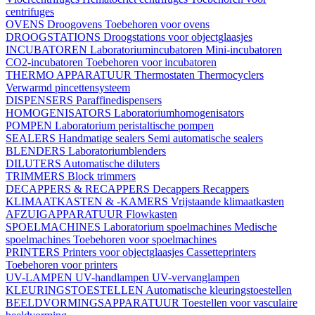
centrifuges
OVENS
Droogovens
Toebehoren voor ovens
DROOGSTATIONS
Droogstations voor objectglaasjes
INCUBATOREN
Laboratoriumincubatoren
Mini-incubatoren
CO2-incubatoren
Toebehoren voor incubatoren
THERMO APPARATUUR
Thermostaten
Thermocyclers
Verwarmd pincettensysteem
DISPENSERS
Paraffinedispensers
HOMOGENISATORS
Laboratoriumhomogenisators
POMPEN
Laboratorium peristaltische pompen
SEALERS
Handmatige sealers
Semi automatische sealers
BLENDERS
Laboratoriumblenders
DILUTERS
Automatische diluters
TRIMMERS
Block trimmers
DECAPPERS & RECAPPERS
Decappers
Recappers
KLIMAATKASTEN & -KAMERS
Vrijstaande klimaatkasten
AFZUIGAPPARATUUR
Flowkasten
SPOELMACHINES
Laboratorium spoelmachines
Medische
spoelmachines
Toebehoren voor spoelmachines
PRINTERS
Printers voor objectglaasjes
Cassetteprinters
Toebehoren voor printers
UV-LAMPEN
UV-handlampen
UV-vervanglampen
KLEURINGSTOESTELLEN
Automatische kleuringstoestellen
BEELDVORMINGSAPPARATUUR
Toestellen voor vasculaire