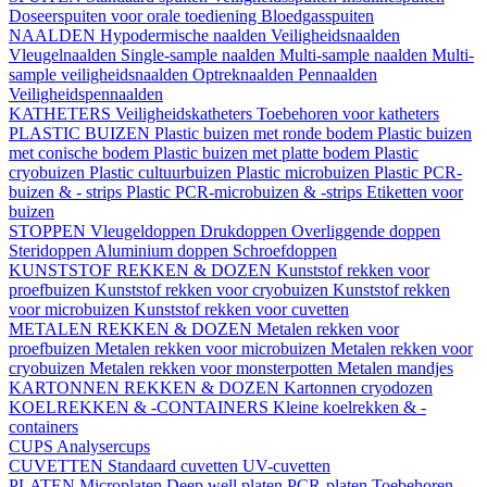
Doseerspuiten voor orale toediening
Bloedgasspuiten
NAALDEN
Hypodermische naalden
Veiligheidsnaalden
Vleugelnaalden
Single-sample naalden
Multi-sample naalden
Multi-
sample veiligheidsnaalden
Optreknaalden
Pennaalden
Veiligheidspennaalden
KATHETERS
Veiligheidskatheters
Toebehoren voor katheters
PLASTIC BUIZEN
Plastic buizen met ronde bodem
Plastic buizen
met conische bodem
Plastic buizen met platte bodem
Plastic
cryobuizen
Plastic cultuurbuizen
Plastic microbuizen
Plastic PCR-
buizen & - strips
Plastic PCR-microbuizen & -strips
Etiketten voor
buizen
STOPPEN
Vleugeldoppen
Drukdoppen
Overliggende doppen
Steridoppen
Aluminium doppen
Schroefdoppen
KUNSTSTOF REKKEN & DOZEN
Kunststof rekken voor
proefbuizen
Kunststof rekken voor cryobuizen
Kunststof rekken
voor microbuizen
Kunststof rekken voor cuvetten
METALEN REKKEN & DOZEN
Metalen rekken voor
proefbuizen
Metalen rekken voor microbuizen
Metalen rekken voor
cryobuizen
Metalen rekken voor monsterpotten
Metalen mandjes
KARTONNEN REKKEN & DOZEN
Kartonnen cryodozen
KOELREKKEN & -CONTAINERS
Kleine koelrekken & -
containers
CUPS
Analysercups
CUVETTEN
Standaard cuvetten
UV-cuvetten
PLATEN
Microplaten
Deep well platen
PCR-platen
Toebehoren