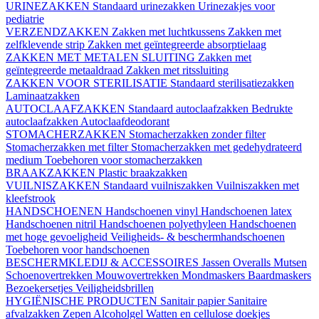
URINEZAKKEN
Standaard urinezakken
Urinezakjes voor
pediatrie
VERZENDZAKKEN
Zakken met luchtkussens
Zakken met
zelfklevende strip
Zakken met geïntegreerde absorptielaag
ZAKKEN MET METALEN SLUITING
Zakken met
geïntegreerde metaaldraad
Zakken met ritssluiting
ZAKKEN VOOR STERILISATIE
Standaard sterilisatiezakken
Laminaatzakken
AUTOCLAAFZAKKEN
Standaard autoclaafzakken
Bedrukte
autoclaafzakken
Autoclaafdeodorant
STOMACHERZAKKEN
Stomacherzakken zonder filter
Stomacherzakken met filter
Stomacherzakken met gedehydrateerd
medium
Toebehoren voor stomacherzakken
BRAAKZAKKEN
Plastic braakzakken
VUILNISZAKKEN
Standaard vuilniszakken
Vuilniszakken met
kleefstrook
HANDSCHOENEN
Handschoenen vinyl
Handschoenen latex
Handschoenen nitril
Handschoenen polyethyleen
Handschoenen
met hoge gevoeligheid
Veiligheids- & beschermhandschoenen
Toebehoren voor handschoenen
BESCHERMKLEDIJ & ACCESSOIRES
Jassen
Overalls
Mutsen
Schoenovertrekken
Mouwovertrekken
Mondmaskers
Baardmaskers
Bezoekersetjes
Veiligheidsbrillen
HYGIËNISCHE PRODUCTEN
Sanitair papier
Sanitaire
afvalzakken
Zepen
Alcoholgel
Watten en cellulose doekjes