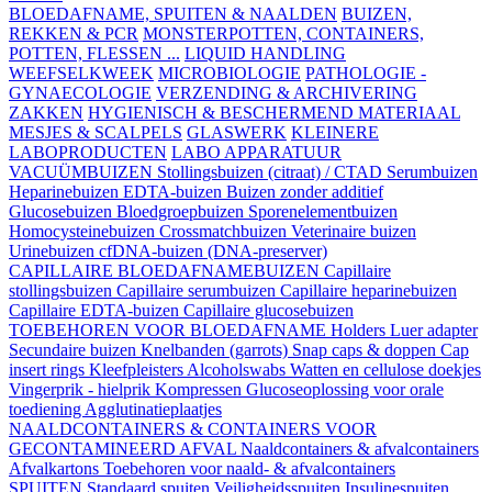
BLOEDAFNAME, SPUITEN & NAALDEN
BUIZEN,
REKKEN & PCR
MONSTERPOTTEN, CONTAINERS,
POTTEN, FLESSEN ...
LIQUID HANDLING
WEEFSELKWEEK
MICROBIOLOGIE
PATHOLOGIE -
GYNAECOLOGIE
VERZENDING & ARCHIVERING
ZAKKEN
HYGIENISCH & BESCHERMEND MATERIAAL
MESJES & SCALPELS
GLASWERK
KLEINERE
LABOPRODUCTEN
LABO APPARATUUR
VACUÜMBUIZEN
Stollingsbuizen (citraat) / CTAD
Serumbuizen
Heparinebuizen
EDTA-buizen
Buizen zonder additief
Glucosebuizen
Bloedgroepbuizen
Sporenelementbuizen
Homocysteinebuizen
Crossmatchbuizen
Veterinaire buizen
Urinebuizen
cfDNA-buizen (DNA-preserver)
CAPILLAIRE BLOEDAFNAMEBUIZEN
Capillaire
stollingsbuizen
Capillaire serumbuizen
Capillaire heparinebuizen
Capillaire EDTA-buizen
Capillaire glucosebuizen
TOEBEHOREN VOOR BLOEDAFNAME
Holders
Luer adapter
Secundaire buizen
Knelbanden (garrots)
Snap caps & doppen
Cap
insert rings
Kleefpleisters
Alcoholswabs
Watten en cellulose doekjes
Vingerprik - hielprik
Kompressen
Glucoseoplossing voor orale
toediening
Agglutinatieplaatjes
NAALDCONTAINERS & CONTAINERS VOOR
GECONTAMINEERD AFVAL
Naaldcontainers & afvalcontainers
Afvalkartons
Toebehoren voor naald- & afvalcontainers
SPUITEN
Standaard spuiten
Veiligheidsspuiten
Insulinespuiten