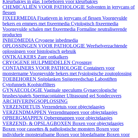
Kleurbakjes in glas
Toebehoren voor kleurbakjes
CHEMICALIËN VOOR PATHOLOGIE
Solventen in jerrycans of
flessen
FIXEERMEDIA
Fixatieven in jerrycans of flessen
Voorgevulde
bekers en emmers met fixeermedia
Cytologisch fixeermedia
Voorgevulde schalen met fixeermedia
Formaline neutraliserende
producten
INBEDMEDIA
Cryogene inbedmedia
OPLOSSINGEN VOOR PATHOLOGIE
Weefselverzachtende
oplossingen voor histologisch gebruik
ONTKALKERS
Zure ontkalkers
CRYOGENE HULPMIDDELEN
Cryospray
CONTAINERS VOOR PATHOLOGIE
Containers voor
monstername
Voorgevulde bekers met fysiologische zoutoplossing
TOEBEHOREN
Snijplanken
Snijgereedschap
Labostiften
Cytofunnels
Koolstoffilters
GYNAECOLOGIE
Vaginale speculums
Gynaecologische
brushes/spatels
Spermacontainer
Ultrasound gel
Sondecovers
ARCHIVERINGSOPLOSSING
VERZENDETUIS
Verzendetuis voor objectglaasjes
VERZENDMAPPEN
Verzendmappen voor objectglaasjes
OPBERGMAPPEN
Opbergmappen voor objectglaasjes
VERZEND- & OPSLAGBOXEN
Boxen voor objectglaasjes
Boxen voor cassettes & pathologische monsters
Boxen voor
individuele monsterafname
Boxen voor bloedafname
Boxen voor