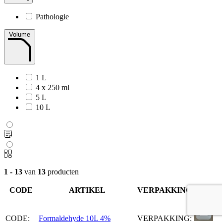
Pathologie
Volume
1 L
4 x 250 ml
5 L
10 L
1 - 13
van
13
producten
CODE
ARTIKEL
VERPAKKING
CODE:
Formaldehyde 10L 4%
VERPAKKING: