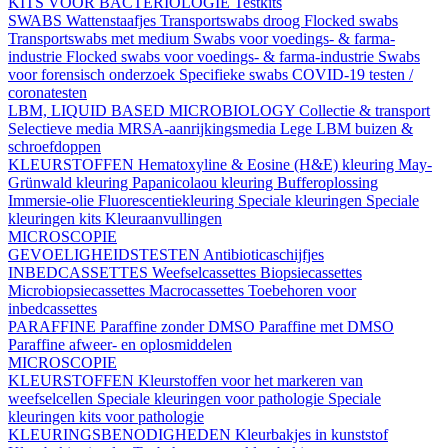
KITS VOOR BACTERIOLOGIE
Testkits
SWABS
Wattenstaafjes
Transportswabs droog
Flocked swabs
Transportswabs met medium
Swabs voor voedings- & farma-
industrie
Flocked swabs voor voedings- & farma-industrie
Swabs
voor forensisch onderzoek
Specifieke swabs
COVID-19 testen /
coronatesten
LBM, LIQUID BASED MICROBIOLOGY
Collectie & transport
Selectieve media
MRSA-aanrijkingsmedia
Lege LBM buizen &
schroefdoppen
KLEURSTOFFEN
Hematoxyline & Eosine (H&E) kleuring
May-
Grünwald kleuring
Papanicolaou kleuring
Bufferoplossing
Immersie-olie
Fluorescentiekleuring
Speciale kleuringen
Speciale
kleuringen kits
Kleuraanvullingen
MICROSCOPIE
GEVOELIGHEIDSTESTEN
Antibioticaschijfjes
INBEDCASSETTES
Weefselcassettes
Biopsiecassettes
Microbiopsiecassettes
Macrocassettes
Toebehoren voor
inbedcassettes
PARAFFINE
Paraffine zonder DMSO
Paraffine met DMSO
Paraffine afweer- en oplosmiddelen
MICROSCOPIE
KLEURSTOFFEN
Kleurstoffen voor het markeren van
weefselcellen
Speciale kleuringen voor pathologie
Speciale
kleuringen kits voor pathologie
KLEURINGSBENODIGHEDEN
Kleurbakjes in kunststof