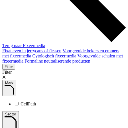
Terug naar Fixeermedia
Fixatieven in jerrycans of flessen
Voorgevulde bekers en emmers
met fixeermedia
Cytologisch fixeermedia
Voorgevulde schalen met
fixeermedia
Formaline neutraliserende producten
Filter
Filter
Merk
CellPath
Sector