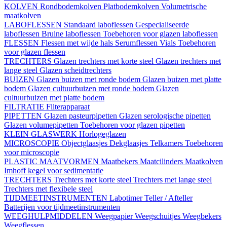
KOLVEN
Rondbodemkolven
Platbodemkolven
Volumetrische
maatkolven
LABOFLESSEN
Standaard laboflessen
Gespecialiseerde
laboflessen
Bruine laboflessen
Toebehoren voor glazen laboflessen
FLESSEN
Flessen met wijde hals
Serumflessen
Vials
Toebehoren
voor glazen flessen
TRECHTERS
Glazen trechters met korte steel
Glazen trechters met
lange steel
Glazen scheidtrechters
BUIZEN
Glazen buizen met ronde bodem
Glazen buizen met platte
bodem
Glazen cultuurbuizen met ronde bodem
Glazen
cultuurbuizen met platte bodem
FILTRATIE
Filterapparaat
PIPETTEN
Glazen pasteurpipetten
Glazen serologische pipetten
Glazen volumepipetten
Toebehoren voor glazen pipetten
KLEIN GLASWERK
Horlogeglazen
MICROSCOPIE
Objectglaasjes
Dekglaasjes
Telkamers
Toebehoren
voor microscopie
PLASTIC MAATVORMEN
Maatbekers
Maatcilinders
Maatkolven
Imhoff kegel voor sedimentatie
TRECHTERS
Trechters met korte steel
Trechters met lange steel
Trechters met flexibele steel
TIJDMEETINSTRUMENTEN
Labotimer
Teller / Afteller
Batterijen voor tijdmeetinstrumenten
WEEGHULPMIDDELEN
Weegpapier
Weegschuitjes
Weegbekers
Weegflessen