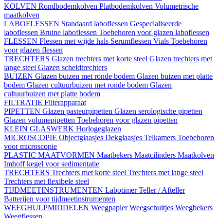
KOLVEN
Rondbodemkolven
Platbodemkolven
Volumetrische
maatkolven
LABOFLESSEN
Standaard laboflessen
Gespecialiseerde
laboflessen
Bruine laboflessen
Toebehoren voor glazen laboflessen
FLESSEN
Flessen met wijde hals
Serumflessen
Vials
Toebehoren
voor glazen flessen
TRECHTERS
Glazen trechters met korte steel
Glazen trechters met
lange steel
Glazen scheidtrechters
BUIZEN
Glazen buizen met ronde bodem
Glazen buizen met platte
bodem
Glazen cultuurbuizen met ronde bodem
Glazen
cultuurbuizen met platte bodem
FILTRATIE
Filterapparaat
PIPETTEN
Glazen pasteurpipetten
Glazen serologische pipetten
Glazen volumepipetten
Toebehoren voor glazen pipetten
KLEIN GLASWERK
Horlogeglazen
MICROSCOPIE
Objectglaasjes
Dekglaasjes
Telkamers
Toebehoren
voor microscopie
PLASTIC MAATVORMEN
Maatbekers
Maatcilinders
Maatkolven
Imhoff kegel voor sedimentatie
TRECHTERS
Trechters met korte steel
Trechters met lange steel
Trechters met flexibele steel
TIJDMEETINSTRUMENTEN
Labotimer
Teller / Afteller
Batterijen voor tijdmeetinstrumenten
WEEGHULPMIDDELEN
Weegpapier
Weegschuitjes
Weegbekers
Weegflessen