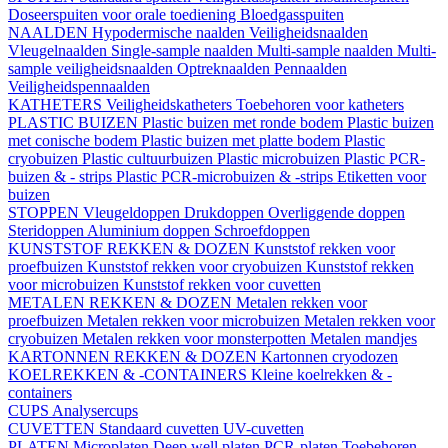
Doseerspuiten voor orale toediening
Bloedgasspuiten
NAALDEN
Hypodermische naalden
Veiligheidsnaalden
Vleugelnaalden
Single-sample naalden
Multi-sample naalden
Multi-
sample veiligheidsnaalden
Optreknaalden
Pennaalden
Veiligheidspennaalden
KATHETERS
Veiligheidskatheters
Toebehoren voor katheters
PLASTIC BUIZEN
Plastic buizen met ronde bodem
Plastic buizen
met conische bodem
Plastic buizen met platte bodem
Plastic
cryobuizen
Plastic cultuurbuizen
Plastic microbuizen
Plastic PCR-
buizen & - strips
Plastic PCR-microbuizen & -strips
Etiketten voor
buizen
STOPPEN
Vleugeldoppen
Drukdoppen
Overliggende doppen
Steridoppen
Aluminium doppen
Schroefdoppen
KUNSTSTOF REKKEN & DOZEN
Kunststof rekken voor
proefbuizen
Kunststof rekken voor cryobuizen
Kunststof rekken
voor microbuizen
Kunststof rekken voor cuvetten
METALEN REKKEN & DOZEN
Metalen rekken voor
proefbuizen
Metalen rekken voor microbuizen
Metalen rekken voor
cryobuizen
Metalen rekken voor monsterpotten
Metalen mandjes
KARTONNEN REKKEN & DOZEN
Kartonnen cryodozen
KOELREKKEN & -CONTAINERS
Kleine koelrekken & -
containers
CUPS
Analysercups
CUVETTEN
Standaard cuvetten
UV-cuvetten
PLATEN
Microplaten
Deep well platen
PCR-platen
Toebehoren