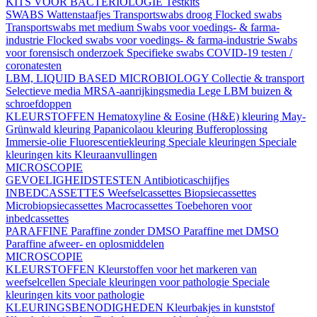
KITS VOOR BACTERIOLOGIE
Testkits
SWABS
Wattenstaafjes
Transportswabs droog
Flocked swabs
Transportswabs met medium
Swabs voor voedings- & farma-
industrie
Flocked swabs voor voedings- & farma-industrie
Swabs
voor forensisch onderzoek
Specifieke swabs
COVID-19 testen /
coronatesten
LBM, LIQUID BASED MICROBIOLOGY
Collectie & transport
Selectieve media
MRSA-aanrijkingsmedia
Lege LBM buizen &
schroefdoppen
KLEURSTOFFEN
Hematoxyline & Eosine (H&E) kleuring
May-
Grünwald kleuring
Papanicolaou kleuring
Bufferoplossing
Immersie-olie
Fluorescentiekleuring
Speciale kleuringen
Speciale
kleuringen kits
Kleuraanvullingen
MICROSCOPIE
GEVOELIGHEIDSTESTEN
Antibioticaschijfjes
INBEDCASSETTES
Weefselcassettes
Biopsiecassettes
Microbiopsiecassettes
Macrocassettes
Toebehoren voor
inbedcassettes
PARAFFINE
Paraffine zonder DMSO
Paraffine met DMSO
Paraffine afweer- en oplosmiddelen
MICROSCOPIE
KLEURSTOFFEN
Kleurstoffen voor het markeren van
weefselcellen
Speciale kleuringen voor pathologie
Speciale
kleuringen kits voor pathologie
KLEURINGSBENODIGHEDEN
Kleurbakjes in kunststof