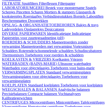
FILTRATIE
Spuitfilters
Filterflessen
Filterpapier
LABORATORIUMGEREI
Bestek voor monstername
Spatels
Schepjes
Pincetten
Scharen
Mortiers & stampers
Glasparels &
kooksteentjes
Roerstaafjes
Verbindingsstukken
Borstels
Labostiften
Beschermmatten
Droogrekken
OPSLAG- & ORGANISATIETOEBEHOREN
Bakjes & trays
Ladeverdelers
Opslagrekjes
Desiccatoren
DIVERSE PAPIERWAREN
Identificatietape
Indicatietape
Papierstrips voor zuurtegraadmeting (pH)
ROERDERS & SCHUDDERS
Magneetroerders zonder
verwarming
Magneetroerders met verwarming
Vortexmixers
Schudders
Roterende/schommelende schudders
Schudincubatoren
Thermomixers
Toebehoren voor roerders & schudders
KOELKASTEN & VRIEZERS
Koelkasten
Vriezers
WATERBADEN (BAINS-MARIE)
Ultrasone waterbaden
Waterbaden voor objectglaasjes
Toebehoren voor bains-marie
VERWARMINGSPLATEN
Standaard verwarmingsplaten
Verwarmingsplaten voor objectglaasjes
Toebehoren voor
verwarmingsplaten
KOELPLATEN
Standaard koelplaten
Toebehoren voor koelplaten
WEEGSCHALEN & BALANSEN
Analytische balansen
Precisiebalansen
Compacte balansen
Vochtanalysers
Kalibratiegewichten
CENTRIFUGES
Microcentrifuges
Minicentrifuges
Tafelcentrifuges
Vloercentrifuges
Hematocriet centrifuges
Toebehoren voor