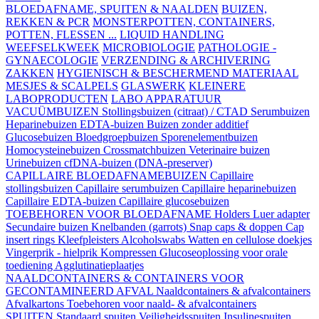
BLOEDAFNAME, SPUITEN & NAALDEN
BUIZEN,
REKKEN & PCR
MONSTERPOTTEN, CONTAINERS,
POTTEN, FLESSEN ...
LIQUID HANDLING
WEEFSELKWEEK
MICROBIOLOGIE
PATHOLOGIE -
GYNAECOLOGIE
VERZENDING & ARCHIVERING
ZAKKEN
HYGIENISCH & BESCHERMEND MATERIAAL
MESJES & SCALPELS
GLASWERK
KLEINERE
LABOPRODUCTEN
LABO APPARATUUR
VACUÜMBUIZEN
Stollingsbuizen (citraat) / CTAD
Serumbuizen
Heparinebuizen
EDTA-buizen
Buizen zonder additief
Glucosebuizen
Bloedgroepbuizen
Sporenelementbuizen
Homocysteinebuizen
Crossmatchbuizen
Veterinaire buizen
Urinebuizen
cfDNA-buizen (DNA-preserver)
CAPILLAIRE BLOEDAFNAMEBUIZEN
Capillaire
stollingsbuizen
Capillaire serumbuizen
Capillaire heparinebuizen
Capillaire EDTA-buizen
Capillaire glucosebuizen
TOEBEHOREN VOOR BLOEDAFNAME
Holders
Luer adapter
Secundaire buizen
Knelbanden (garrots)
Snap caps & doppen
Cap
insert rings
Kleefpleisters
Alcoholswabs
Watten en cellulose doekjes
Vingerprik - hielprik
Kompressen
Glucoseoplossing voor orale
toediening
Agglutinatieplaatjes
NAALDCONTAINERS & CONTAINERS VOOR
GECONTAMINEERD AFVAL
Naaldcontainers & afvalcontainers
Afvalkartons
Toebehoren voor naald- & afvalcontainers
SPUITEN
Standaard spuiten
Veiligheidsspuiten
Insulinespuiten