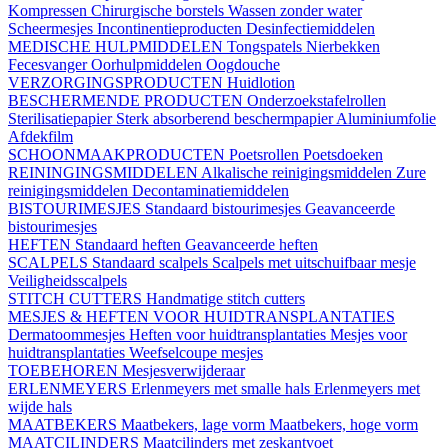
Kompressen
Chirurgische borstels
Wassen zonder water
Scheermesjes
Incontinentieproducten
Desinfectiemiddelen
MEDISCHE HULPMIDDELEN
Tongspatels
Nierbekken
Fecesvanger
Oorhulpmiddelen
Oogdouche
VERZORGINGSPRODUCTEN
Huidlotion
BESCHERMENDE PRODUCTEN
Onderzoekstafelrollen
Sterilisatiepapier
Sterk absorberend beschermpapier
Aluminiumfolie
Afdekfilm
SCHOONMAAKPRODUCTEN
Poetsrollen
Poetsdoeken
REININGINGSMIDDELEN
Alkalische reinigingsmiddelen
Zure
reinigingsmiddelen
Decontaminatiemiddelen
BISTOURIMESJES
Standaard bistourimesjes
Geavanceerde
bistourimesjes
HEFTEN
Standaard heften
Geavanceerde heften
SCALPELS
Standaard scalpels
Scalpels met uitschuifbaar mesje
Veiligheidsscalpels
STITCH CUTTERS
Handmatige stitch cutters
MESJES & HEFTEN VOOR HUIDTRANSPLANTATIES
Dermatoommesjes
Heften voor huidtransplantaties
Mesjes voor
huidtransplantaties
Weefselcoupe mesjes
TOEBEHOREN
Mesjesverwijderaar
ERLENMEYERS
Erlenmeyers met smalle hals
Erlenmeyers met
wijde hals
MAATBEKERS
Maatbekers, lage vorm
Maatbekers, hoge vorm
MAATCILINDERS
Maatcilinders met zeskantvoet