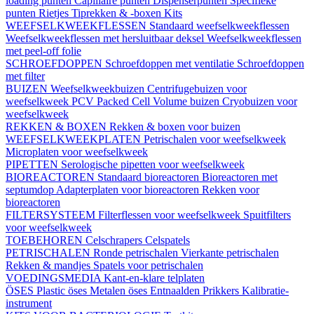
loading punten
Capillaire punten
Dispenserpunten
Specifieke
punten
Rietjes
Tiprekken & -boxen
Kits
WEEFSELKWEEKFLESSEN
Standaard weefselkweekflessen
Weefselkweekflessen met hersluitbaar deksel
Weefselkweekflessen
met peel-off folie
SCHROEFDOPPEN
Schroefdoppen met ventilatie
Schroefdoppen
met filter
BUIZEN
Weefselkweekbuizen
Centrifugebuizen voor
weefselkweek
PCV Packed Cell Volume buizen
Cryobuizen voor
weefselkweek
REKKEN & BOXEN
Rekken & boxen voor buizen
WEEFSELKWEEKPLATEN
Petrischalen voor weefselkweek
Microplaten voor weefselkweek
PIPETTEN
Serologische pipetten voor weefselkweek
BIOREACTOREN
Standaard bioreactoren
Bioreactoren met
septumdop
Adapterplaten voor bioreactoren
Rekken voor
bioreactoren
FILTERSYSTEEM
Filterflessen voor weefselkweek
Spuitfilters
voor weefselkweek
TOEBEHOREN
Celschrapers
Celspatels
PETRISCHALEN
Ronde petrischalen
Vierkante petrischalen
Rekken & mandjes
Spatels voor petrischalen
VOEDINGSMEDIA
Kant-en-klare telplaten
ÖSES
Plastic öses
Metalen öses
Entnaalden
Prikkers
Kalibratie-
instrument