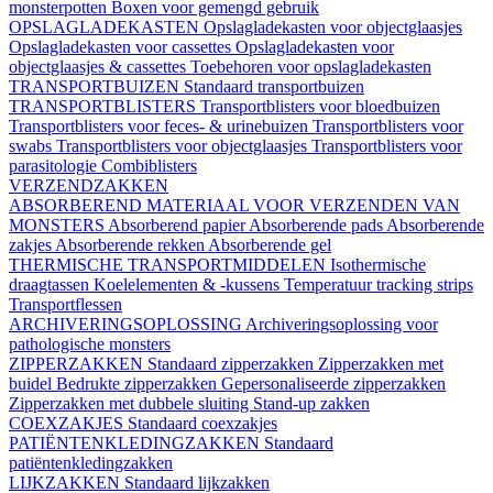
monsterpotten
Boxen voor gemengd gebruik
OPSLAGLADEKASTEN
Opslagladekasten voor objectglaasjes
Opslagladekasten voor cassettes
Opslagladekasten voor
objectglaasjes & cassettes
Toebehoren voor opslagladekasten
TRANSPORTBUIZEN
Standaard transportbuizen
TRANSPORTBLISTERS
Transportblisters voor bloedbuizen
Transportblisters voor feces- & urinebuizen
Transportblisters voor
swabs
Transportblisters voor objectglaasjes
Transportblisters voor
parasitologie
Combiblisters
VERZENDZAKKEN
ABSORBEREND MATERIAAL VOOR VERZENDEN VAN
MONSTERS
Absorberend papier
Absorberende pads
Absorberende
zakjes
Absorberende rekken
Absorberende gel
THERMISCHE TRANSPORTMIDDELEN
Isothermische
draagtassen
Koelelementen & -kussens
Temperatuur tracking strips
Transportflessen
ARCHIVERINGSOPLOSSING
Archiveringsoplossing voor
pathologische monsters
ZIPPERZAKKEN
Standaard zipperzakken
Zipperzakken met
buidel
Bedrukte zipperzakken
Gepersonaliseerde zipperzakken
Zipperzakken met dubbele sluiting
Stand-up zakken
COEXZAKJES
Standaard coexzakjes
PATIËNTENKLEDINGZAKKEN
Standaard
patiëntenkledingzakken
LIJKZAKKEN
Standaard lijkzakken