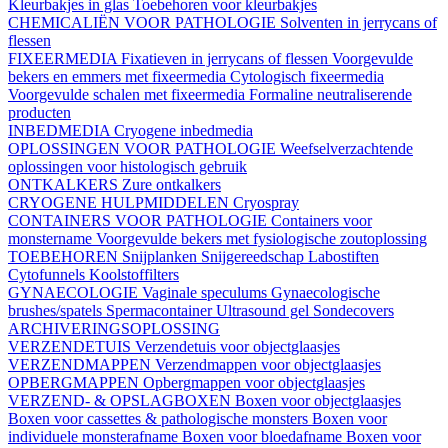
Kleurbakjes in glas
Toebehoren voor kleurbakjes
CHEMICALIËN VOOR PATHOLOGIE
Solventen in jerrycans of
flessen
FIXEERMEDIA
Fixatieven in jerrycans of flessen
Voorgevulde
bekers en emmers met fixeermedia
Cytologisch fixeermedia
Voorgevulde schalen met fixeermedia
Formaline neutraliserende
producten
INBEDMEDIA
Cryogene inbedmedia
OPLOSSINGEN VOOR PATHOLOGIE
Weefselverzachtende
oplossingen voor histologisch gebruik
ONTKALKERS
Zure ontkalkers
CRYOGENE HULPMIDDELEN
Cryospray
CONTAINERS VOOR PATHOLOGIE
Containers voor
monstername
Voorgevulde bekers met fysiologische zoutoplossing
TOEBEHOREN
Snijplanken
Snijgereedschap
Labostiften
Cytofunnels
Koolstoffilters
GYNAECOLOGIE
Vaginale speculums
Gynaecologische
brushes/spatels
Spermacontainer
Ultrasound gel
Sondecovers
ARCHIVERINGSOPLOSSING
VERZENDETUIS
Verzendetuis voor objectglaasjes
VERZENDMAPPEN
Verzendmappen voor objectglaasjes
OPBERGMAPPEN
Opbergmappen voor objectglaasjes
VERZEND- & OPSLAGBOXEN
Boxen voor objectglaasjes
Boxen voor cassettes & pathologische monsters
Boxen voor
individuele monsterafname
Boxen voor bloedafname
Boxen voor