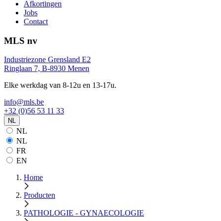
Afkortingen
Jobs
Contact
MLS nv
Industriezone Grensland E2
Ringlaan 7, B-8930 Menen
Elke werkdag van 8-12u en 13-17u.
info@mls.be
+32 (0)56 53 11 33
NL
NL
NL
FR
EN
Home
Producten
PATHOLOGIE - GYNAECOLOGIE