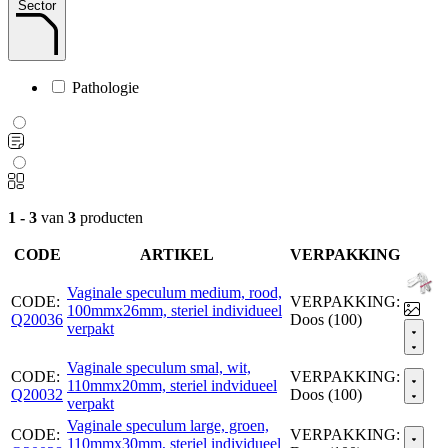
Sector
Pathologie
1 - 3
van
3
producten
CODE
ARTIKEL
VERPAKKING
Vaginale speculum medium, rood,
CODE:
VERPAKKING:
100mmx26mm, steriel individueel
Q20036
Doos (100)
verpakt
Vaginale speculum smal, wit,
CODE:
VERPAKKING:
110mmx20mm, steriel indvidueel
Q20032
Doos (100)
verpakt
Vaginale speculum large, groen,
CODE:
VERPAKKING:
110mmx30mm, steriel individueel