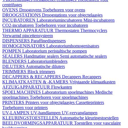
centrifuges
OVENS
Droogovens
Toebehoren voor ovens
DROOGSTATIONS
Droogstations voor objectglaasjes
INCUBATOREN
Laboratoriumincubatoren
Mini-incubatoren
CO2-incubatoren
Toebehoren voor incubatoren
THERMO APPARATUUR
Thermostaten
Thermocyclers
Verwarmd pincettensysteem
DISPENSERS
Paraffinedispensers
HOMOGENISATORS
Laboratoriumhomogenisators
POMPEN
Laboratorium peristaltische pompen
SEALERS
Handmatige sealers
Semi automatische sealers
BLENDERS
Laboratoriumblenders
DILUTERS
Automatische diluters
TRIMMERS
Block trimmers
DECAPPERS & RECAPPERS
Decappers
Recappers
KLIMAATKASTEN & -KAMERS
Vrijstaande klimaatkasten
AFZUIGAPPARATUUR
Flowkasten
SPOELMACHINES
Laboratorium spoelmachines
Medische
spoelmachines
Toebehoren voor spoelmachines
PRINTERS
Printers voor objectglaasjes
Cassetteprinters
Toebehoren voor printers
UV-LAMPEN
UV-handlampen
UV-vervanglampen
KLEURINGSTOESTELLEN
Automatische kleuringstoestellen
BEELDVORMINGSAPPARATUUR
Toestellen voor vasculaire