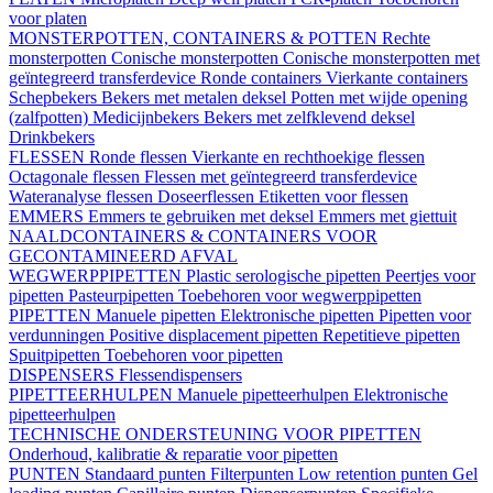
voor platen
MONSTERPOTTEN, CONTAINERS & POTTEN
Rechte
monsterpotten
Conische monsterpotten
Conische monsterpotten met
geïntegreerd transferdevice
Ronde containers
Vierkante containers
Schepbekers
Bekers met metalen deksel
Potten met wijde opening
(zalfpotten)
Medicijnbekers
Bekers met zelfklevend deksel
Drinkbekers
FLESSEN
Ronde flessen
Vierkante en rechthoekige flessen
Octagonale flessen
Flessen met geïntegreerd transferdevice
Wateranalyse flessen
Doseerflessen
Etiketten voor flessen
EMMERS
Emmers te gebruiken met deksel
Emmers met giettuit
NAALDCONTAINERS & CONTAINERS VOOR
GECONTAMINEERD AFVAL
WEGWERPPIPETTEN
Plastic serologische pipetten
Peertjes voor
pipetten
Pasteurpipetten
Toebehoren voor wegwerppipetten
PIPETTEN
Manuele pipetten
Elektronische pipetten
Pipetten voor
verdunningen
Positive displacement pipetten
Repetitieve pipetten
Spuitpipetten
Toebehoren voor pipetten
DISPENSERS
Flessendispensers
PIPETTEERHULPEN
Manuele pipetteerhulpen
Elektronische
pipetteerhulpen
TECHNISCHE ONDERSTEUNING VOOR PIPETTEN
Onderhoud, kalibratie & reparatie voor pipetten
PUNTEN
Standaard punten
Filterpunten
Low retention punten
Gel