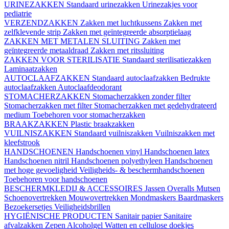
URINEZAKKEN
Standaard urinezakken
Urinezakjes voor
pediatrie
VERZENDZAKKEN
Zakken met luchtkussens
Zakken met
zelfklevende strip
Zakken met geïntegreerde absorptielaag
ZAKKEN MET METALEN SLUITING
Zakken met
geïntegreerde metaaldraad
Zakken met ritssluiting
ZAKKEN VOOR STERILISATIE
Standaard sterilisatiezakken
Laminaatzakken
AUTOCLAAFZAKKEN
Standaard autoclaafzakken
Bedrukte
autoclaafzakken
Autoclaafdeodorant
STOMACHERZAKKEN
Stomacherzakken zonder filter
Stomacherzakken met filter
Stomacherzakken met gedehydrateerd
medium
Toebehoren voor stomacherzakken
BRAAKZAKKEN
Plastic braakzakken
VUILNISZAKKEN
Standaard vuilniszakken
Vuilniszakken met
kleefstrook
HANDSCHOENEN
Handschoenen vinyl
Handschoenen latex
Handschoenen nitril
Handschoenen polyethyleen
Handschoenen
met hoge gevoeligheid
Veiligheids- & beschermhandschoenen
Toebehoren voor handschoenen
BESCHERMKLEDIJ & ACCESSOIRES
Jassen
Overalls
Mutsen
Schoenovertrekken
Mouwovertrekken
Mondmaskers
Baardmaskers
Bezoekersetjes
Veiligheidsbrillen
HYGIËNISCHE PRODUCTEN
Sanitair papier
Sanitaire
afvalzakken
Zepen
Alcoholgel
Watten en cellulose doekjes