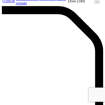
Q20038
Doos (100)
verpakt